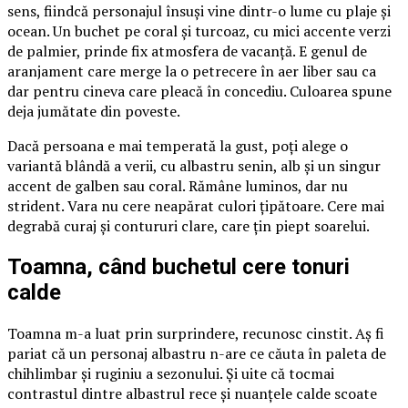
sens, fiindcă personajul însuși vine dintr-o lume cu plaje și
ocean. Un buchet pe coral și turcoaz, cu mici accente verzi
de palmier, prinde fix atmosfera de vacanță. E genul de
aranjament care merge la o petrecere în aer liber sau ca
dar pentru cineva care pleacă în concediu. Culoarea spune
deja jumătate din poveste.
Dacă persoana e mai temperată la gust, poți alege o
variantă blândă a verii, cu albastru senin, alb și un singur
accent de galben sau coral. Rămâne luminos, dar nu
strident. Vara nu cere neapărat culori țipătoare. Cere mai
degrabă curaj și contururi clare, care țin piept soarelui.
Toamna, când buchetul cere tonuri
calde
Toamna m-a luat prin surprindere, recunosc cinstit. Aș fi
pariat că un personaj albastru n-are ce căuta în paleta de
chihlimbar și ruginiu a sezonului. Și uite că tocmai
contrastul dintre albastrul rece și nuanțele calde scoate