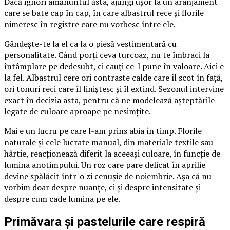
Dacă ignori amănuntul ăsta, ajungi ușor la un aranjament
care se bate cap în cap, în care albastrul rece și florile
nimeresc în registre care nu vorbesc între ele.
Gândește-te la el ca la o piesă vestimentară cu
personalitate. Când porți ceva turcoaz, nu te îmbraci la
întâmplare pe dedesubt, ci cauți ce-l pune în valoare. Aici e
la fel. Albastrul cere ori contraste calde care îl scot în față,
ori tonuri reci care îl liniștesc și îl extind. Sezonul intervine
exact în decizia asta, pentru că ne modelează așteptările
legate de culoare aproape pe nesimțite.
Mai e un lucru pe care l-am prins abia în timp. Florile
naturale și cele lucrate manual, din materiale textile sau
hârtie, reacționează diferit la aceeași culoare, în funcție de
lumina anotimpului. Un roz care pare delicat în aprilie
devine spălăcit într-o zi cenușie de noiembrie. Așa că nu
vorbim doar despre nuanțe, ci și despre intensitate și
despre cum cade lumina pe ele.
Primăvara și pastelurile care respiră