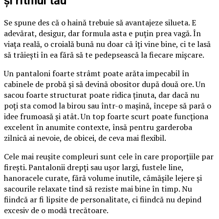
și ritmul tău
Se spune des că o haină trebuie să avantajeze silueta. E
adevărat, desigur, dar formula asta e puțin prea vagă. În
viața reală, o croială bună nu doar că îți vine bine, ci te lasă
să trăiești în ea fără să te pedepsească la fiecare mișcare.
Un pantaloni foarte strâmt poate arăta impecabil în
cabinele de probă și să devină obositor după două ore. Un
sacou foarte structurat poate ridica ținuta, dar dacă nu
poți sta comod la birou sau într-o mașină, începe să pară o
idee frumoasă și atât. Un top foarte scurt poate funcționa
excelent în anumite contexte, însă pentru garderoba
zilnică ai nevoie, de obicei, de ceva mai flexibil.
Cele mai reușite compleuri sunt cele în care proporțiile par
firești. Pantalonii drepți sau ușor largi, fustele line,
hanoracele curate, fără volume inutile, cămășile lejere și
sacourile relaxate tind să reziste mai bine în timp. Nu
fiindcă ar fi lipsite de personalitate, ci fiindcă nu depind
excesiv de o modă trecătoare.