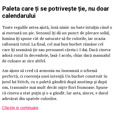
Paleta care ți se potrivește ție, nu doar
calendarului
Toate regulile astea ajută, însă nimic nu bate intuiția când o
ai exersată un pic. Sezonul îți dă un punct de plecare solid,
lumina îți spune cât de saturate să fie culorile, iar ocazia
rafinează totul. La final, cel mai bun buchet rămâne cel
care îți seamănă ție sau persoanei căreia i-l dai. Dacă cineva
adoră rozul în decembrie, lasă-l acolo, chiar dacă manualul
de culoare ar zice altfel.
Am ajuns să cred că armonia nu înseamnă o schemă
perfectă, ci coerența unei intenții. Un buchet construit în
jurul lui Stitch, cu o paletă gândită după anotimp și după
om, transmite mai mult decât niște flori frumoase. Spune
că cineva a stat puțin și s-a gândit. Iar asta, sincer, e darul
adevărat din spatele culorilor.
Citeste in continuare