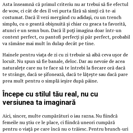
Asta înseamnă că primul criteriu nu ar trebui să fie efectul
de wow, ci cât de des îl vei purta fără să simți că te-ai
costumat. Dacă îl vezi mergând cu adidași, cu un trench
simplu, cu o geantă obișnuită și chiar cu geaca ta favorită,
atunci e un semn bun. Dacă îl poți imagina doar într-un
context perfect, cu pantofi perfecți și păr perfect, probabil
va rămâne mai mult în dulap decât pe tine.
Hainele pentru viața de zi cu zi trebuie să aibă ceva ușor de
locuit. Nu spun să fie banale, deloc. Dar au nevoie de acea
naturalețe care nu te face să te întrebi la fiecare oră dacă
te strânge, dacă se șifonează, dacă te lățește sau dacă pare
prea mult pentru o simplă ieșire după pâine.
Începe cu stilul tău real, nu cu
versiunea ta imaginară
Aici, sincer, multe cumpărături o iau razna. Nu fiindcă
femeile nu știu ce le place, ci fiindcă uneori cumpără
pentru o viață pe care încă nu o trăiesc. Pentru brunch-uri