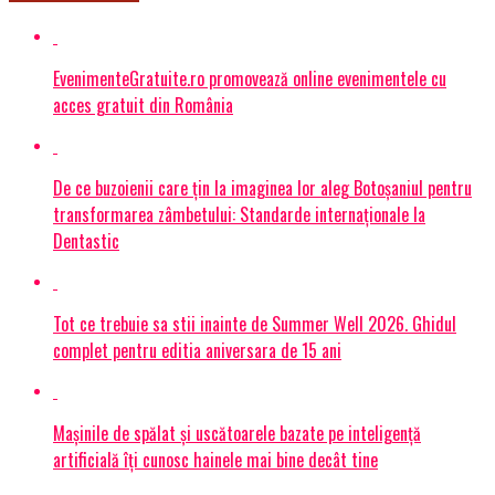
EvenimenteGratuite.ro promovează online evenimentele cu
acces gratuit din România
De ce buzoienii care țin la imaginea lor aleg Botoșaniul pentru
transformarea zâmbetului: Standarde internaționale la
Dentastic
Tot ce trebuie sa stii inainte de Summer Well 2026. Ghidul
complet pentru editia aniversara de 15 ani
Mașinile de spălat și uscătoarele bazate pe inteligență
artificială îți cunosc hainele mai bine decât tine