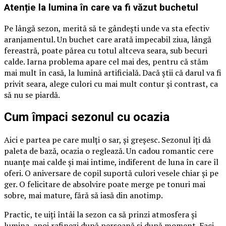
Atenție la lumina în care va fi văzut buchetul
Pe lângă sezon, merită să te gândești unde va sta efectiv
aranjamentul. Un buchet care arată impecabil ziua, lângă
fereastră, poate părea cu totul altceva seara, sub becuri
calde. Iarna problema apare cel mai des, pentru că stăm
mai mult în casă, la lumină artificială. Dacă știi că darul va fi
privit seara, alege culori cu mai mult contur și contrast, ca
să nu se piardă.
Cum împaci sezonul cu ocazia
Aici e partea pe care mulți o sar, și greșesc. Sezonul îți dă
paleta de bază, ocazia o reglează. Un cadou romantic cere
nuanțe mai calde și mai intime, indiferent de luna în care îl
oferi. O aniversare de copil suportă culori vesele chiar și pe
ger. O felicitare de absolvire poate merge pe tonuri mai
sobre, mai mature, fără să iasă din anotimp.
Practic, te uiți întâi la sezon ca să prinzi atmosfera și
lumina, apoi rafinezi după persoană și după moment. Faci