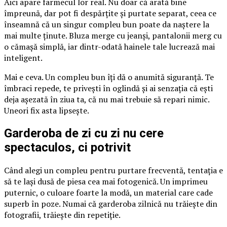
Aici apare farmecul lor real. Nu doar că arată bine
împreună, dar pot fi despărțite și purtate separat, ceea ce
înseamnă că un singur compleu bun poate da naștere la
mai multe ținute. Bluza merge cu jeanși, pantalonii merg cu
o cămașă simplă, iar dintr-odată hainele tale lucrează mai
inteligent.
Mai e ceva. Un compleu bun îți dă o anumită siguranță. Te
îmbraci repede, te privești în oglindă și ai senzația că ești
deja așezată în ziua ta, că nu mai trebuie să repari nimic.
Uneori fix asta lipsește.
Garderoba de zi cu zi nu cere
spectaculos, ci potrivit
Când alegi un compleu pentru purtare frecventă, tentația e
să te lași dusă de piesa cea mai fotogenică. Un imprimeu
puternic, o culoare foarte la modă, un material care cade
superb în poze. Numai că garderoba zilnică nu trăiește din
fotografii, trăiește din repetiție.