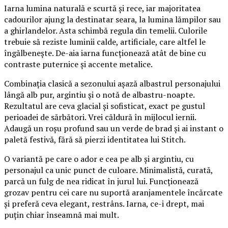
Iarna lumina naturală e scurtă și rece, iar majoritatea
cadourilor ajung la destinatar seara, la lumina lămpilor sau
a ghirlandelor. Asta schimbă regula din temelii. Culorile
trebuie să reziste luminii calde, artificiale, care altfel le
îngălbenește. De-aia iarna funcționează atât de bine cu
contraste puternice și accente metalice.
Combinația clasică a sezonului așază albastrul personajului
lângă alb pur, argintiu și o notă de albastru-noapte.
Rezultatul are ceva glacial și sofisticat, exact pe gustul
perioadei de sărbători. Vrei căldură în mijlocul iernii.
Adaugă un roșu profund sau un verde de brad și ai instant o
paletă festivă, fără să pierzi identitatea lui Stitch.
O variantă pe care o ador e cea pe alb și argintiu, cu
personajul ca unic punct de culoare. Minimalistă, curată,
parcă un fulg de nea ridicat în jurul lui. Funcționează
grozav pentru cei care nu suportă aranjamentele încărcate
și preferă ceva elegant, restrâns. Iarna, ce-i drept, mai
puțin chiar înseamnă mai mult.