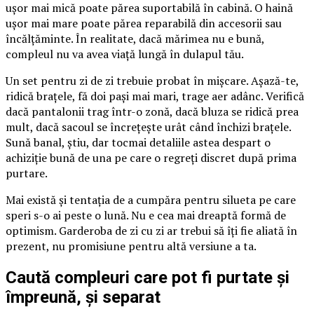
ușor mai mică poate părea suportabilă în cabină. O haină
ușor mai mare poate părea reparabilă din accesorii sau
încălțăminte. În realitate, dacă mărimea nu e bună,
compleul nu va avea viață lungă în dulapul tău.
Un set pentru zi de zi trebuie probat în mișcare. Așază-te,
ridică brațele, fă doi pași mai mari, trage aer adânc. Verifică
dacă pantalonii trag într-o zonă, dacă bluza se ridică prea
mult, dacă sacoul se încrețește urât când închizi brațele.
Sună banal, știu, dar tocmai detaliile astea despart o
achiziție bună de una pe care o regreți discret după prima
purtare.
Mai există și tentația de a cumpăra pentru silueta pe care
speri s-o ai peste o lună. Nu e cea mai dreaptă formă de
optimism. Garderoba de zi cu zi ar trebui să îți fie aliată în
prezent, nu promisiune pentru altă versiune a ta.
Caută compleuri care pot fi purtate și
împreună, și separat