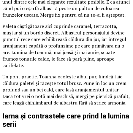
unul dintre cele mai elegante rezultate posibile. E ca atunci
când pui o eșarfă albastră peste un palton de culoarea
frunzelor uscate. Merge fix pentru că nu te-ai fi așteptat.
Paleta câștigătoare aici cuprinde caramel, terracotta,
muștar și un bordo discret. Albastrul personajului devine
punctul rece care echilibrează căldura din jur, iar întregul
aranjament capătă o profunzime pe care primăvara nu o
are. Lumina de toamnă, mai joasă și mai aurie, scoate
frumos tonurile calde, le face să pară pline, aproape
catifelate.
Un pont practic. Toamna ocolește albul pur, fiindcă taie
căldura paletei și răcește totul brusc. Pune în loc un crem
profund sau un bej cald, care lasă aranjamentul unitar.
Dacă tot vrei o notă mai deschisă, mergi pe piersică prăfuit,
care leagă chihlimbarul de albastru fără să strice armonia.
Iarna și contrastele care prind la lumina
serii