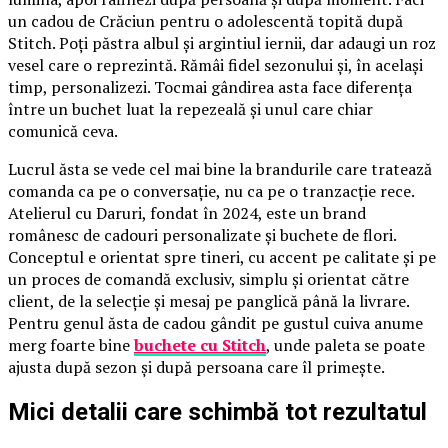
un cadou de Crăciun pentru o adolescentă topită după
Stitch. Poți păstra albul și argintiul iernii, dar adaugi un roz
vesel care o reprezintă. Rămâi fidel sezonului și, în același
timp, personalizezi. Tocmai gândirea asta face diferența
între un buchet luat la repezeală și unul care chiar
comunică ceva.
Lucrul ăsta se vede cel mai bine la brandurile care tratează
comanda ca pe o conversație, nu ca pe o tranzacție rece.
Atelierul cu Daruri, fondat în 2024, este un brand
românesc de cadouri personalizate și buchete de flori.
Conceptul e orientat spre tineri, cu accent pe calitate și pe
un proces de comandă exclusiv, simplu și orientat către
client, de la selecție și mesaj pe panglică până la livrare.
Pentru genul ăsta de cadou gândit pe gustul cuiva anume
merg foarte bine
buchete cu Stitch
, unde paleta se poate
ajusta după sezon și după persoana care îl primește.
Mici detalii care schimbă tot rezultatul