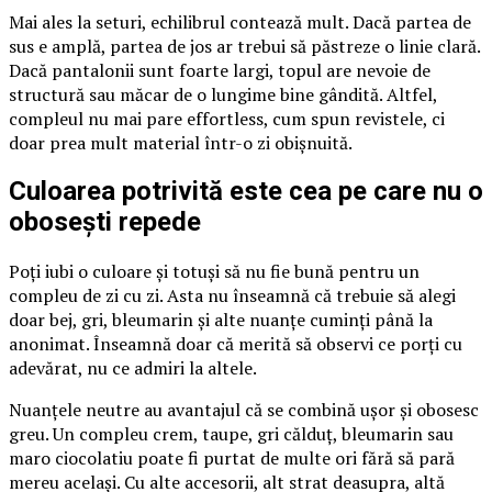
Mai ales la seturi, echilibrul contează mult. Dacă partea de
sus e amplă, partea de jos ar trebui să păstreze o linie clară.
Dacă pantalonii sunt foarte largi, topul are nevoie de
structură sau măcar de o lungime bine gândită. Altfel,
compleul nu mai pare effortless, cum spun revistele, ci
doar prea mult material într-o zi obișnuită.
Culoarea potrivită este cea pe care nu o
obosești repede
Poți iubi o culoare și totuși să nu fie bună pentru un
compleu de zi cu zi. Asta nu înseamnă că trebuie să alegi
doar bej, gri, bleumarin și alte nuanțe cuminți până la
anonimat. Înseamnă doar că merită să observi ce porți cu
adevărat, nu ce admiri la altele.
Nuanțele neutre au avantajul că se combină ușor și obosesc
greu. Un compleu crem, taupe, gri călduț, bleumarin sau
maro ciocolatiu poate fi purtat de multe ori fără să pară
mereu același. Cu alte accesorii, alt strat deasupra, altă