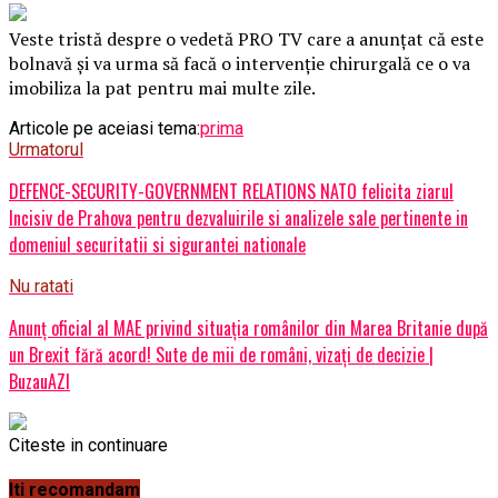
Veste tristă despre o vedetă PRO TV care a anunțat că este
bolnavă și va urma să facă o intervenție chirurgală ce o va
imobiliza la pat pentru mai multe zile.
Articole pe aceiasi tema:
prima
Urmatorul
DEFENCE-SECURITY-GOVERNMENT RELATIONS NATO felicita ziarul
Incisiv de Prahova pentru dezvaluirile si analizele sale pertinente in
domeniul securitatii si sigurantei nationale
Nu ratati
Anunț oficial al MAE privind situația românilor din Marea Britanie după
un Brexit fără acord! Sute de mii de români, vizați de decizie |
BuzauAZI
Citeste in continuare
Iti recomandam