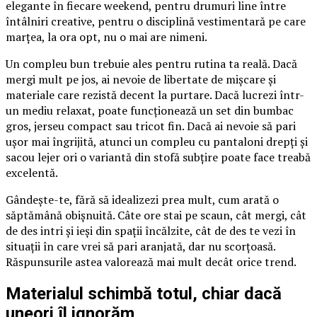
elegante în fiecare weekend, pentru drumuri line între
întâlniri creative, pentru o disciplină vestimentară pe care
marțea, la ora opt, nu o mai are nimeni.
Un compleu bun trebuie ales pentru rutina ta reală. Dacă
mergi mult pe jos, ai nevoie de libertate de mișcare și
materiale care rezistă decent la purtare. Dacă lucrezi într-
un mediu relaxat, poate funcționează un set din bumbac
gros, jerseu compact sau tricot fin. Dacă ai nevoie să pari
ușor mai îngrijită, atunci un compleu cu pantaloni drepți și
sacou lejer ori o variantă din stofă subțire poate face treabă
excelentă.
Gândește-te, fără să idealizezi prea mult, cum arată o
săptămână obișnuită. Câte ore stai pe scaun, cât mergi, cât
de des intri și ieși din spații încălzite, cât de des te vezi în
situații în care vrei să pari aranjată, dar nu scorțoasă.
Răspunsurile astea valorează mai mult decât orice trend.
Materialul schimbă totul, chiar dacă
uneori îl ignorăm