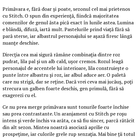
Primăvara e, fără doar și poate, sezonul cel mai prietenos
cu Stitch. O spun din experiență, fiindcă majoritatea
comenzilor de genul ăsta pică exact în lunile astea. Lumina
e blândă, difuză, iartă mult. Pastelurile prind viață fără să
pară sterse, iar albastrul personajului se așază firesc lângă
nuanțe deschise.
Direcția cea mai sigură rămâne combinația dintre roz
pudrat, lila pal și un alb cald, ușor cremos. Rozul leagă
personajul de accentele lui interioare, lila construiește o
punte între albastru și roz, iar albul aduce aer. O paletă
care nu strigă, dar se reține. Dacă vrei ceva mai jucăuș, poți
strecura un galben foarte deschis, gen primulă, fără să
exagerezi cu el.
Ce nu prea merge primăvara sunt tonurile foarte închise
sau prea contrastante. Un aranjament cu Stitch pe roșu
intens și verde închis va arăta, ca să fiu sincer, parcă rătăcit
din alt sezon. Mintea noastră asociază aprilie cu
prospețime, iar culorile grele rup senzația. Mai bine ții totul