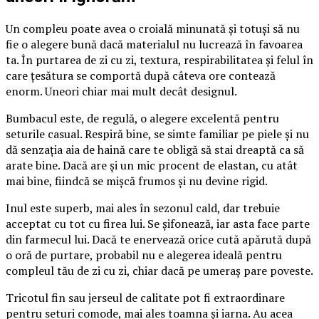
Un compleu poate avea o croială minunată și totuși să nu
fie o alegere bună dacă materialul nu lucrează în favoarea
ta. În purtarea de zi cu zi, textura, respirabilitatea și felul în
care țesătura se comportă după câteva ore contează
enorm. Uneori chiar mai mult decât designul.
Bumbacul este, de regulă, o alegere excelentă pentru
seturile casual. Respiră bine, se simte familiar pe piele și nu
dă senzația aia de haină care te obligă să stai dreaptă ca să
arate bine. Dacă are și un mic procent de elastan, cu atât
mai bine, fiindcă se mișcă frumos și nu devine rigid.
Inul este superb, mai ales în sezonul cald, dar trebuie
acceptat cu tot cu firea lui. Se șifonează, iar asta face parte
din farmecul lui. Dacă te enervează orice cută apărută după
o oră de purtare, probabil nu e alegerea ideală pentru
compleul tău de zi cu zi, chiar dacă pe umeraș pare poveste.
Tricotul fin sau jerseul de calitate pot fi extraordinare
pentru seturi comode, mai ales toamna și iarna. Au acea