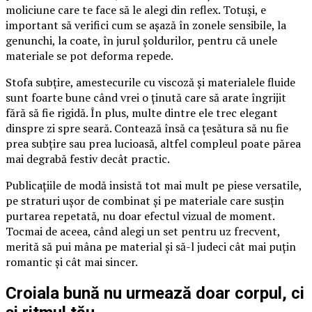
moliciune care te face să le alegi din reflex. Totuși, e
important să verifici cum se așază în zonele sensibile, la
genunchi, la coate, în jurul șoldurilor, pentru că unele
materiale se pot deforma repede.
Stofa subțire, amestecurile cu viscoză și materialele fluide
sunt foarte bune când vrei o ținută care să arate îngrijit
fără să fie rigidă. În plus, multe dintre ele trec elegant
dinspre zi spre seară. Contează însă ca țesătura să nu fie
prea subțire sau prea lucioasă, altfel compleul poate părea
mai degrabă festiv decât practic.
Publicațiile de modă insistă tot mai mult pe piese versatile,
pe straturi ușor de combinat și pe materiale care susțin
purtarea repetată, nu doar efectul vizual de moment.
Tocmai de aceea, când alegi un set pentru uz frecvent,
merită să pui mâna pe material și să-l judeci cât mai puțin
romantic și cât mai sincer.
Croiala bună nu urmează doar corpul, ci