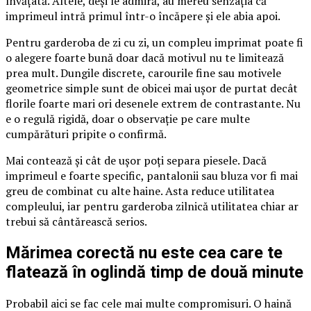
învățată. Altele, deși le admiră, au mereu senzația că
imprimeul intră primul într-o încăpere și ele abia apoi.
Pentru garderoba de zi cu zi, un compleu imprimat poate fi
o alegere foarte bună doar dacă motivul nu te limitează
prea mult. Dungile discrete, carourile fine sau motivele
geometrice simple sunt de obicei mai ușor de purtat decât
florile foarte mari ori desenele extrem de contrastante. Nu
e o regulă rigidă, doar o observație pe care multe
cumpărături pripite o confirmă.
Mai contează și cât de ușor poți separa piesele. Dacă
imprimeul e foarte specific, pantalonii sau bluza vor fi mai
greu de combinat cu alte haine. Asta reduce utilitatea
compleului, iar pentru garderoba zilnică utilitatea chiar ar
trebui să cântărească serios.
Mărimea corectă nu este cea care te
flatează în oglindă timp de două minute
Probabil aici se fac cele mai multe compromisuri. O haină