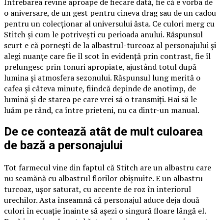
Întrebarea revine aproape de fiecare dată, fie că e vorba de
o aniversare, de un gest pentru cineva drag sau de un cadou
pentru un colecționar al universului ăsta. Ce culori merg cu
Stitch și cum le potrivești cu perioada anului. Răspunsul
scurt e că pornești de la albastrul-turcoaz al personajului și
alegi nuanțe care fie îl scot în evidență prin contrast, fie îl
prelungesc prin tonuri apropiate, ajustând totul după
lumina și atmosfera sezonului. Răspunsul lung merită o
cafea și câteva minute, fiindcă depinde de anotimp, de
lumină și de starea pe care vrei să o transmiți. Hai să le
luăm pe rând, ca între prieteni, nu ca dintr-un manual.
De ce contează atât de mult culoarea
de bază a personajului
Tot farmecul vine din faptul că Stitch are un albastru care
nu seamănă cu albastrul florilor obișnuite. E un albastru-
turcoaz, ușor saturat, cu accente de roz în interiorul
urechilor. Asta înseamnă că personajul aduce deja două
culori în ecuație înainte să așezi o singură floare lângă el.