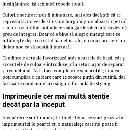
încălțăminte, își schimbă repede tonul.
Culorile saturate pot fi minunate, mai ales dacă știi că te
reprezintă. Un verde stins, un burgundy, un albastru petrol
sau un roz prăfuit pot aduce viață garderobei fără să devină
greu de integrat. Doar că e bine să alegi o nuanță care se
întâlnește deja cu restul hainelor tale, nu una care cere un
dulap nou ca să poată fi purtată.
Tendințele actuale favorizează atât neutrele de bază, cât și
accentele de culoare introduse prin seturi ușor de separat
și recombinat. Asta face compleurile și mai utile, fiindcă
poți cumpăra o culoare care te scoate puțin din rutină, dar
fără să te condamne la o singură formulă de styling.
Imprimeurile cer mai multă atenție
decât par la început
Aici părerile sunt împărțite. Unele femei se simt grozav în
imprimeuri și le poartă cu o naturalețe care nu poate fi