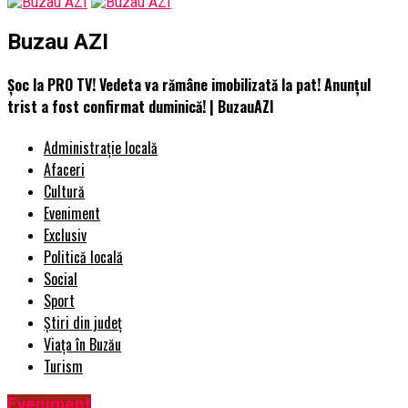
Buzau AZI
Șoc la PRO TV! Vedeta va rămâne imobilizată la pat! Anunțul
trist a fost confirmat duminică! | BuzauAZI
Administrație locală
Afaceri
Cultură
Eveniment
Exclusiv
Politică locală
Social
Sport
Știri din județ
Viața în Buzău
Turism
Eveniment