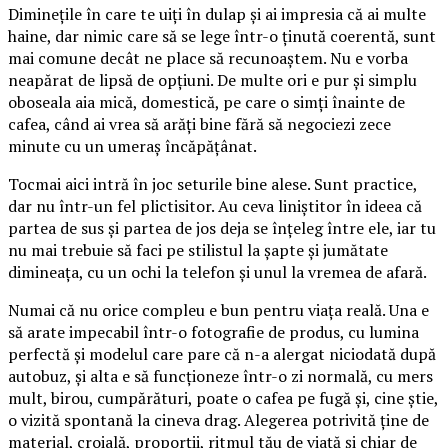
Diminețile în care te uiți în dulap și ai impresia că ai multe
haine, dar nimic care să se lege într-o ținută coerentă, sunt
mai comune decât ne place să recunoaștem. Nu e vorba
neapărat de lipsă de opțiuni. De multe ori e pur și simplu
oboseala aia mică, domestică, pe care o simți înainte de
cafea, când ai vrea să arăți bine fără să negociezi zece
minute cu un umeraș încăpățânat.
Tocmai aici intră în joc seturile bine alese. Sunt practice,
dar nu într-un fel plictisitor. Au ceva liniștitor în ideea că
partea de sus și partea de jos deja se înțeleg între ele, iar tu
nu mai trebuie să faci pe stilistul la șapte și jumătate
dimineața, cu un ochi la telefon și unul la vremea de afară.
Numai că nu orice compleu e bun pentru viața reală. Una e
să arate impecabil într-o fotografie de produs, cu lumina
perfectă și modelul care pare că n-a alergat niciodată după
autobuz, și alta e să funcționeze într-o zi normală, cu mers
mult, birou, cumpărături, poate o cafea pe fugă și, cine știe,
o vizită spontană la cineva drag. Alegerea potrivită ține de
material, croială, proporții, ritmul tău de viață și chiar de