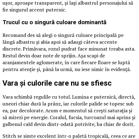
ușor, aproape transparent, și lași albastrul personajului să
fie singurul accent puternic.
Trucul cu o singură culoare dominantă
Recomand des să alegi o singură culoare principală pe
lângă albastru și abia apoi să adaugi câteva accente
discrete. Primăvara, rozul pudrat face minunat treaba asta.
Restul devin doar note de sprijin. Așa scapi de
aranjamentele aglomerate, în care fiecare floare se luptă
pentru atenție și, până la urmă, nu iese nimic în evidență.
Vara și culorile care nu se sfiesc
Vara schimbă regulile cu totul. Lumina e puternică, directă,
uneori chiar dură la prânz, iar culorile palide se topesc sub
ea, par decolorate. Acum e momentul să crești saturația și
să mizezi pe energie. Coralul, fucsia, turcoazul mai aprins și
galbenul cald devin dintr-odată potrivite, ba chiar de dorit.
Stitch se simte excelent într-o paletă tropicală, ceea ce are