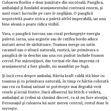
Culoarea florilor e doar jumătate din socoteală. Panglica,
ambalajul și fundalul aranjamentului contează enorm, și
sunt exact lucrurile pe care le neglijăm. O panglică
nepotrivită poate strica o paletă altfel impecabilă, iar una
bine aleasă o poate ridica vizibil.
Vara, o panglică turcoaz sau coral prelungește energia
paletei. Iarna, una argintie sau de catifea bordo aduce
instant aerul de sărbătoare. Toamna merge un satin
caramel sau o sfoară naturală, rustică, iar primăvara o
panglică de in deschis sau una roz pudrat închide frumos
cercul. Par mărunțișuri, dar tocmai ele dau impresia că
aranjamentul a fost gândit, nu asamblat pe fugă.
Și încă ceva despre ambalaj. Hârtia kraft caldă stă bine cu
toamna și cu primăvara naturală, în timp ce hârtia colorată
sau cea cu finisaj satinat se potrivește mai degrabă verii
vesele și iernii festive. Dacă albastrul lui Stitch e vedeta,
ambalajul ar trebui să rămână discret, ca să nu fure atenția.
Personajul și culoarea lui sunt mereu centrul, restul doar le
servește.