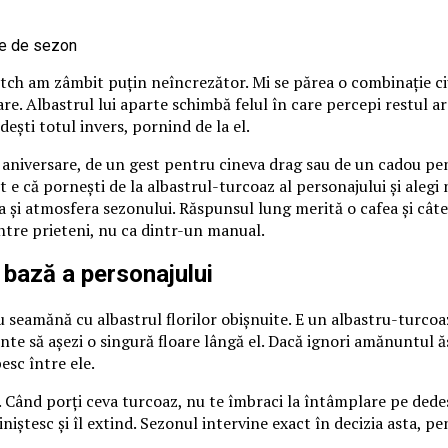
itch am zâmbit puțin neîncrezător. Mi se părea o combinație ci
loare. Albastrul lui aparte schimbă felul în care percepi restul 
ndești totul invers, pornind de la el.
o aniversare, de un gest pentru cineva drag sau de un cadou pen
 e că pornești de la albastrul-turcoaz al personajului și alegi nu
 și atmosfera sezonului. Răspunsul lung merită o cafea și câte
între prieteni, nu ca dintr-un manual.
 bază a personajului
 seamănă cu albastrul florilor obișnuite. E un albastru-turcoaz
nte să așezi o singură floare lângă el. Dacă ignori amănuntul ă
esc între ele.
 Când porți ceva turcoaz, nu te îmbraci la întâmplare pe dedesub
îl liniștesc și îl extind. Sezonul intervine exact în decizia asta