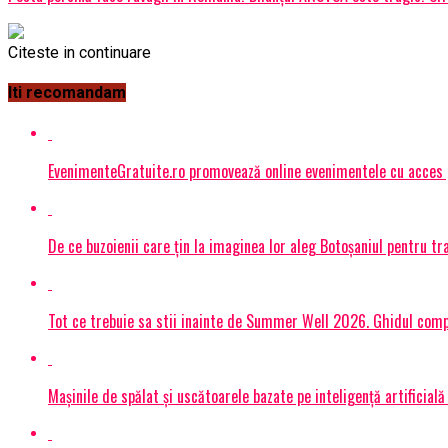
Citeste in continuare
Iti recomandam
EvenimenteGratuite.ro promovează online evenimentele cu acces
De ce buzoienii care țin la imaginea lor aleg Botoșaniul pentru 
Tot ce trebuie sa stii inainte de Summer Well 2026. Ghidul compl
Mașinile de spălat și uscătoarele bazate pe inteligență artificială