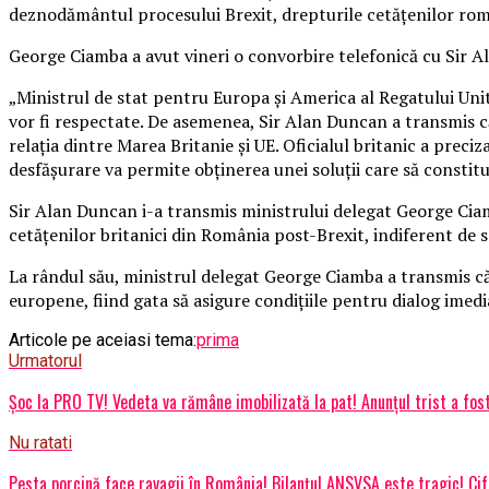
deznodământul procesului Brexit, drepturile cetăţenilor rom
George Ciamba a avut vineri o convorbire telefonică cu Sir Ala
„Ministrul de stat pentru Europa şi America al Regatului Unit
vor fi respectate.
De asemenea, Sir Alan Duncan a transmis că 
relaţia dintre Marea Britanie şi UE. Oficialul britanic a preciz
desfăşurare va permite obţinerea unei soluţii care să consti
Sir Alan Duncan i-a transmis ministrului delegat George Cia
cetăţenilor britanici din România post-Brexit, indiferent de s
La rândul său, ministrul delegat George Ciamba a transmis că 
europene, fiind gata să asigure condiţiile pentru dialog imed
Articole pe aceiasi tema:
prima
Urmatorul
Șoc la PRO TV! Vedeta va rămâne imobilizată la pat! Anunțul trist a fos
Nu ratati
Pesta porcină face ravagii în România! Bilanțul ANSVSA este tragic! Cif