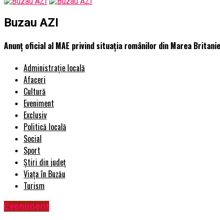
Buzau AZI
Anunț oficial al MAE privind situația românilor din Marea Britanie
Administrație locală
Afaceri
Cultură
Eveniment
Exclusiv
Politică locală
Social
Sport
Știri din județ
Viața în Buzău
Turism
Eveniment