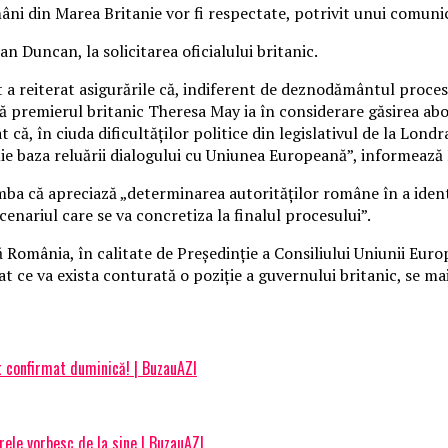
âni din Marea Britanie vor fi respectate, potrivit unui comun
n Duncan, la solicitarea oficialului britanic.
 a reiterat asigurările că, indiferent de deznodământul proces
premierul britanic Theresa May ia în considerare găsirea abor
at că, în ciuda dificultăţilor politice din legislativul de la Lon
tuie baza reluării dialogului cu Uniunea Europeană”, informeaz
mba că apreciază „determinarea autorităţilor române în a iden
cenariul care se va concretiza la finalul procesului”.
România, în calitate de Preşedinţie a Consiliului Uniunii Europ
iat ce va exista conturată o poziţie a guvernului britanic, se 
t confirmat duminică! | BuzauAZI
rele vorbesc de la sine | BuzauAZI