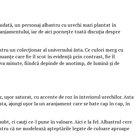
udată, un personaj albastru cu urechi mari plantat în
aranjamentului, iar de aici pornește toată discuția despre
tru un colecționar al universului ăsta. Ce culori merg cu
anțe care fie îl scot în evidență prin contrast, fie îl
va minute, fiindcă depinde de anotimp, de lumină și de
, ușor saturat, cu accente de roz în interiorul urechilor. Asta
sta, ajungi ușor la un aranjament care se bate cap în cap, în
t, ci cauți ce-l pune în valoare. Aici e la fel. Albastrul cere
, pentru că ne modelează așteptările legate de culoare aproape