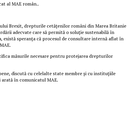
icat al MAE român..
ului Brexit, drepturile cetăţenilor români din Marea Britanie
dării adecvate care să permită o soluţie sustenabilă în
dra, există speranţa că procesul de consultare internă aflat în
ă MAE.
tifica măsurile necesare pentru protejarea drepturilor
ene, discută cu celelalte state membre şi cu instituţiile
mai arată în comunicatul MAE.