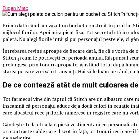
Eugen Marc
Prima dată când am văzut un buchet construit în jurul lui St
mijlocul florilor. Apoi mi-a picat fisa. Tot secretul stă în cu
paletă. Nu alegi florile întâi și pui personajul peste ele, ci gâ
Întrebarea revine aproape de fiecare dată, fie că e vorba de 
Stitch și cum le potrivești cu perioada anului. Răspunsul scurt
prelungesc prin tonuri apropiate, ajustând totul după lumina
starea pe care vrei să o transmiți. Hai să le luăm pe rând, ca 
De ce contează atât de mult culoarea de
Tot farmecul vine din faptul că Stitch are un albastru care nu
înseamnă că personajul aduce deja două culori în ecuație înai
care albastrul rece și florile nimeresc în registre care nu vorb
Gândește-te la el ca la o piesă vestimentară cu personalitate.
ori contraste calde care îl scot în față, ori tonuri reci care 
pe nesimțite.