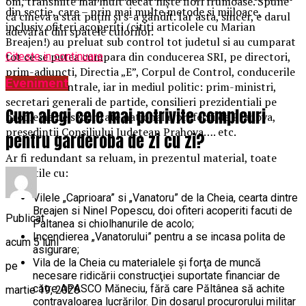
om, transmite mai mult decât niște flori frumoase. Spune
din sectie, care – prin mai multe metode si mijloace,
că cineva a stat puțin și s-a gândit. Iar asta, sincer, e darul
inclusiv ofiteri acoperiti (cititi articolele cu Marian
adevărat din spatele culorilor.
Breajen!) au preluat sub control tot judetul si au cumparat
tot ce se putea cumpara din conducerea SRI, pe directori,
Citeste in continuare
prim-adjuncti, Directia „E”, Corpul de Control, conducerile
Eveniment
unitatilor centrale, iar in mediul politic: prim-ministri,
secretari generali de partide, consilieri prezidentiali pe
Cum alegi cele mai potrivite compleuri
probleme de securitate nationala, prefecti de Prahova,
presedintii Consiliului Judetean Prahova…. etc.
pentru garderoba de zi cu zi?
Ar fi redundant sa reluam, in prezentul material, toate
povestile cu:
Vilele „Caprioara” si „Vanatoru” de la Cheia, cearta dintre
Breajen si Ninel Popescu, doi ofiteri acoperiti facuti de
Publicat
Paltanea si chiolhanurile de acolo;
Incendierea „Vanatorului” pentru a se incasa polita de
acum 5 luni
asigurare;
Vila de la Cheia cu materialele şi forţa de muncă
pe
necesare ridicării construcţiei suportate financiar de
către APASCO Măneciu, fără care Păltânea să achite
martie 19, 2026
contravaloarea lucrărilor. Din dosarul procurorului militar