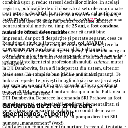
combină ușor și reduc stresul deciziilor zilnice. În același
registru, publicațiile de stil observă că seturile coordonate
Cert este ca, de altfel, la Prahova a existat, cel putin pana
sunt apreciate tocmai pentru că oferă o formulă rapidă,
la
01.07.2014
,
„cea mai nocivă filiala a SRI
[1]
”
, fie si numai
coerentă și ușor de adaptat pentru contexte diferite.
pentru simplul motiv ca, timp de
25 ani
, a fost
condusa
Aici apare farmecul lor real. Nu doar că arată bine
numai
de ofiteri de securitate.
împreună, dar pot fi despărțite și purtate separat, ceea ce
Penultimul tinde a-i intrece pe toti:
col. MARIN
înseamnă că un singur compleu bun poate da naștere la
CONSTANTIN
(un demn urmas al lui Paltanea in
mai multe ținute. Bluza merge cu jeanși, pantalonii merg cu
activitatea infractionala, un epigon al acestuia din punct de
o cămașă simplă, iar dintr-odată hainele tale lucrează mai
vedere al inteligentei si profesionalismului),
culmea,
mutat
inteligent.
la DJI Dambovita, fara a fi indepartat din sistem, ulterior
Mai e ceva. Un compleu bun îți dă o anumită siguranță. Te
pensionat chiar daca facuse politie politica!!!
îmbraci repede, te privești în oglindă și ai senzația că ești
Dar saga nu s-a oprit in 2001. Scandalurile au continuat
deja așezată în ziua ta, că nu mai trebuie să repari nimic.
pana in 2014, momentul mutarii discipolului lui Paltanea la
Uneori fix asta lipsește.
DJJI Dambovita. Deoarece la comanda SRI Prahova au fost
numai securisti, era inevitabil conflictul de mentalitati si
Garderoba de zi cu zi nu cere
generatii si avalansa de scandaluri, in conditiile in care
spectaculos, ci potrivit
nimeni nu avea habar de ceea ce cu pompa directori SRI
numeau „management” (vax!).
Când alegi un compleu pentru purtare frecventă, tentația e