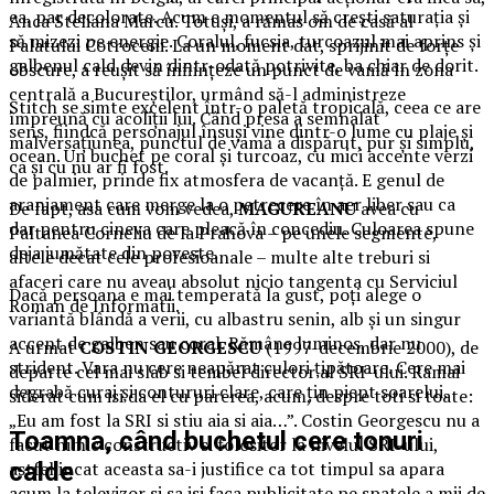
ea, par decolorate. Acum e momentul să crești saturația și
Anca Steliana Marcu. Totuşi, a rămas om de casă al
să mizezi pe energie. Coralul, fucsia, turcoazul mai aprins și
Palatului Cotroceni. La un moment dat, sprijinit de forţe
galbenul cald devin dintr-odată potrivite, ba chiar de dorit.
obscure, a reuşit să înfiinţeze un punct de vamă în zona
centrală a Bucureştilor, urmând să-l administreze
Stitch se simte excelent într-o paletă tropicală, ceea ce are
împreună cu acoliţii lui. Când presa a semnalat
sens, fiindcă personajul însuși vine dintr-o lume cu plaje și
malversaţiunea, punctul de vamă a dispărut, pur şi simplu,
ocean. Un buchet pe coral și turcoaz, cu mici accente verzi
ca şi cu nu ar fi fost.
de palmier, prinde fix atmosfera de vacanță. E genul de
aranjament care merge la o petrecere în aer liber sau ca
De fapt, asa cum vom vedea,
MAGUREANU
avea cu
dar pentru cineva care pleacă în concediu. Culoarea spune
Paltanea Corneliu de la Prahova – pe unele segmente,
deja jumătate din poveste.
altele decat cele profesioanale – multe alte treburi si
afaceri care nu aveau absolut nicio tangenta cu Serviciul
Dacă persoana e mai temperată la gust, poți alege o
Roman de Informatii.
variantă blândă a verii, cu albastru senin, alb și un singur
accent de galben sau coral. Rămâne luminos, dar nu
A urmat
COSTIN GEORGESCU
(1997-decembrie 2000), de
strident. Vara nu cere neapărat culori țipătoare. Cere mai
departe cel mai slab si tembel director al SRI-ului. Ramai
degrabă curaj și contururi clare, care țin piept soarelui.
siderat cum isi da el cu parerea, acum, despre toti si toate:
„Eu am fost la SRI si stiu aia si aia…”. Costin Georgescu nu a
Toamna, când buchetul cere tonuri
facut nimic constructiv si folositor la nivelul SRI-ului,
astfel incat aceasta sa-i justifice ca tot timpul sa apara
calde
acum la televizor si sa isi faca publicitate pe spatele a mii de