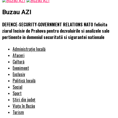
Buzau AZI
DEFENCE-SECURITY-GOVERNMENT RELATIONS NATO felicita
ziarul Incisiv de Prahova pentru dezvaluirile si analizele sale
pertinente in domeniul securitatii si sigurantei nationale
Administrație locală
Afaceri
Cultură
Eveniment
Exclusiv
Politică locală
Social
Sport
Știri din județ
Viața în Buzău
Turism