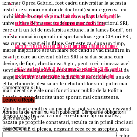
izmenar Oprea Gabriel, fost cadru universitar la aceasta
institutie si coordonator de doctorat) si mi-e greu sa-mi
Mașinile de spălat și uscătoarele bazate pe inteligență
inchipui de la cine si ce aud cei care aplica la cursurile
artificială îți cunosc hainele mai bine decât tine
universitare de masterat, despre munca in interiorul SRI,
care ar fi un fel de nesfarsita actiune „a la James Bond”, ori
consta numai in operatiuni spectaculoase gen CIA ori FBI,
asa cum au vazut ei in filme. Cert este ca, dupa un timp,
Cum ar fi dacă ceasul tău s-ar antrena alături de tine?
marea majoritate are un mare soc cand se vad inauntru in
cazul in care au devenit ofiteri SRI si-si dau seama cum
devine, de fapt, chestiunea. Sigur, pentru ei primeaza acel
TAG investește 500.000 de euro în retail în 2026, pentru
sentiment de siguranta, stabilitate in viata pe care ti-l da
modernizarea magazinelor și extinderea portofoliului
angajarea intr-o institutie militara, si nu oricare, ci una de
elita, chipurile, desi salariile debutantilor sunt putin mai
Comenteaza si tu
mari decat cele ale unui functionar public de la Politia
Locala, si asta datorita unor sporuri mai consistente.
Leave a Reply
Multi, foarte multi s-au pacalit si, pot sa va spun, neavand
Adresa ta de email nu va fi publicată.
Câmpurile obligatorii
desigur o statistica, ca dintr-o estimare aproximativa,
sunt marcate cu
*
bazata pe propriile constatari, rezulta ca in primii cinci ani
cam 30% din ei pleaca, negasind ceea ce se asteptau, asta
Comentariu
*
pe promisiunile si cuvintele frumos impachetate ale celor