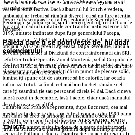
demult banuieli ca a tradat (ex. col. Minoiu Nicolae si col.
sau cea cu finisaj satinat se potrivește mai degrabă verii
Stanciu Eugen).
vesele și iernii festive. Dacă albastrul lui Stitch e vedeta,
ambalajul ar trebui să rămână discret, ca să nu fure atenția.
Despre el se cunoaste ca a fost colonel de Securitate,
Personajul și culoarea lui sunt mereu centrul, restul doar le
lucrand in cadrul unitatii de contrainformatii externe UM
servește.
0195, unitate infiintata dupa fuga generalului Pacepa,
precum si in UM 0544, de informatii externe. Lucru pe care
Paleta care ți se potrivește ție, nu doar
oficialii NATO nu prea il agreeaza. Dupa Revolutie, Iancu a
calendarului
devenit primul sef al Diviziunii de contrainformatii din SRI,
seful Centrului Operativ Zonal Muntenia, sef al Corpului de
Toate regulile astea ajută, însă nimic nu bate intuiția când o
control al SRI si, in final, prim-adjunct de director, din care
ai exersată un pic. Sezonul îți dă un punct de plecare solid,
a demisionat pe 01.09.2003.
lumina îți spune cât de saturate să fie culorile, iar ocazia
rafinează totul. La final, cel mai bun buchet rămâne cel
care îți seamănă ție sau persoanei căreia i-l dai. Dacă cineva
adoră rozul în decembrie, lasă-l acolo, chiar dacă manualul
de culoare ar zice altfel.
Unitatea SRI Prahova reprezinta, dupa Bucuresti, cea mai
mediatizata directie din tara. A fost condusa din 1990 pana
Am ajuns să cred că armonia nu înseamnă o schemă
in 2001, pana cand fostul director
ALEXANDRU RADU
perfectă, ci coerența unei intenții. Un buchet construit în
TIMOFTE
a rupt pisica in doua, de o gasca de infractori
jurul lui Stitch, cu o paletă gândită după anotimp și după
securisti: Paltanea, Bucur, Dumitrache, cu acoliti recrutati