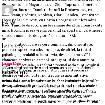
directoratul lui Magureanu, cu Gioni Popescu adjunct, cu
Paltanea, Bucur si Dumitrache sefi la Prahova etc., cu
Malureanu, Badescu, Apolzan, Olaru, Candea, Tonescu sau
Ciceo pe la Bucuresti, cu Costin Georgescu si Alexandru
Publicat
Radu Timofte directori, nu le ramane decat sa citeasca cate
un articol din presa vremii ori unul ca acesta, in care incerc
acum 2 luni
sa adun momente de „glorie” din istoria SRI.
pe
Inca din introducere se cere semnalat, din onestitate,
iunie 8, 2026
pentru respectarea adevarului, ca, de altfel, la testul
psihologic prealabil si la interviu, desi declarativ SRI
De
clameaza ca vizeaza oameni inteligenti si de o anumita
Eugen Marc
tinuta intelectuala, in realitate tocmai astia sunt respinsi
(mai sunt si exceptii care nu stiu cum se strecoara),
deoarece viitorul ofiter nu trebuie sa aiba initiativa,
inventivitatea sa fie cat mai mica, nu trebuie sa fie mai
Prima dată când am văzut un buchet construit în jurul lui
destept decat viitorul sef si, nu in ultimul rand, trebuie sa
Stitch am zâmbit puțin neîncrezător. Mi se părea o
fie supus, bun executant, adica sa prezinte un perfect
combinație ciudată, un personaj albastru cu urechi mari
profil de sluga. O personalitate puternica, dominanta,
plantat în mijlocul florilor. Apoi mi-a picat fisa. Tot
stapana pe propriile fapte si vorbe, cu o atitudine ferma,
secretul stă în culoare. Albastrul lui aparte schimbă felul în