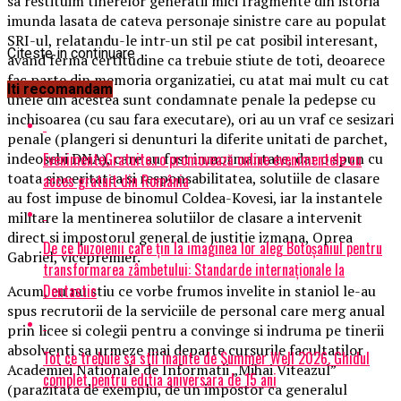
sa restituim tinerelor generatii mici fragmente din istoria
imunda lasata de cateva personaje sinistre care au populat
SRI-ul, relatandu-le intr-un stil pe cat posibil interesant,
Citeste in continuare
avand ferma certitudine ca trebuie stiute de toti, deoarece
fac parte din memoria organizatiei, cu atat mai mult cu cat
Iti recomandam
unele din acestea sunt condamnate penale la pedepse cu
inchisoarea (cu sau fara executare), ori au un vraf ce sesizari
penale (plangeri si denunturi la diferite unitati de parchet,
EvenimenteGratuite.ro promovează online evenimentele cu
indeosebi DNA), care au fost inmormantate, dar o spun cu
toata sinceritatea si responsabilitatea, solutiile de clasare
acces gratuit din România
au fost impuse de binomul Coldea-Kovesi, iar la instantele
militare la mentinerea solutiilor de clasare a intervenit
direct si impostorul general de justitie izmana, Oprea
De ce buzoienii care țin la imaginea lor aleg Botoșaniul pentru
Gabriel, vicepremier.
transformarea zâmbetului: Standarde internaționale la
Dentastic
Acum, eu nu stiu ce vorbe frumos invelite in staniol le-au
spus recrutorii de la serviciile de personal care merg anual
prin licee si colegii pentru a convinge si indruma pe tinerii
absolventi sa urmeze mai departe cursurile facultatilor
Tot ce trebuie sa stii inainte de Summer Well 2026. Ghidul
Academiei Nationale de Informatii „Mihai Viteazul”
complet pentru editia aniversara de 15 ani
(parazitata de exemplu, de un impostor ca generalul