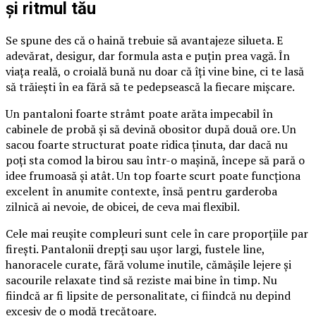
și ritmul tău
Se spune des că o haină trebuie să avantajeze silueta. E
adevărat, desigur, dar formula asta e puțin prea vagă. În
viața reală, o croială bună nu doar că îți vine bine, ci te lasă
să trăiești în ea fără să te pedepsească la fiecare mișcare.
Un pantaloni foarte strâmt poate arăta impecabil în
cabinele de probă și să devină obositor după două ore. Un
sacou foarte structurat poate ridica ținuta, dar dacă nu
poți sta comod la birou sau într-o mașină, începe să pară o
idee frumoasă și atât. Un top foarte scurt poate funcționa
excelent în anumite contexte, însă pentru garderoba
zilnică ai nevoie, de obicei, de ceva mai flexibil.
Cele mai reușite compleuri sunt cele în care proporțiile par
firești. Pantalonii drepți sau ușor largi, fustele line,
hanoracele curate, fără volume inutile, cămășile lejere și
sacourile relaxate tind să reziste mai bine în timp. Nu
fiindcă ar fi lipsite de personalitate, ci fiindcă nu depind
excesiv de o modă trecătoare.