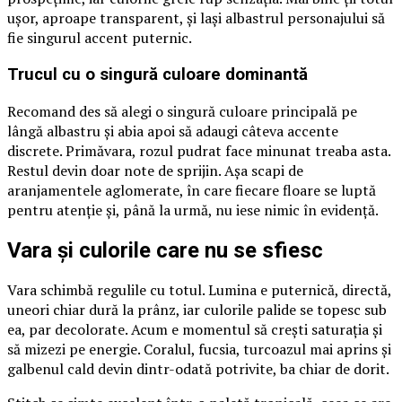
ușor, aproape transparent, și lași albastrul personajului să
fie singurul accent puternic.
Trucul cu o singură culoare dominantă
Recomand des să alegi o singură culoare principală pe
lângă albastru și abia apoi să adaugi câteva accente
discrete. Primăvara, rozul pudrat face minunat treaba asta.
Restul devin doar note de sprijin. Așa scapi de
aranjamentele aglomerate, în care fiecare floare se luptă
pentru atenție și, până la urmă, nu iese nimic în evidență.
Vara și culorile care nu se sfiesc
Vara schimbă regulile cu totul. Lumina e puternică, directă,
uneori chiar dură la prânz, iar culorile palide se topesc sub
ea, par decolorate. Acum e momentul să crești saturația și
să mizezi pe energie. Coralul, fucsia, turcoazul mai aprins și
galbenul cald devin dintr-odată potrivite, ba chiar de dorit.