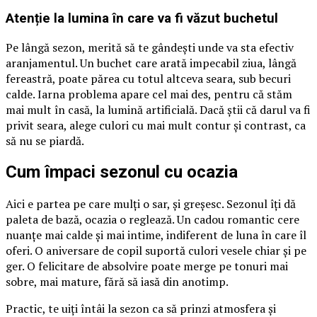
Atenție la lumina în care va fi văzut buchetul
Pe lângă sezon, merită să te gândești unde va sta efectiv
aranjamentul. Un buchet care arată impecabil ziua, lângă
fereastră, poate părea cu totul altceva seara, sub becuri
calde. Iarna problema apare cel mai des, pentru că stăm
mai mult în casă, la lumină artificială. Dacă știi că darul va fi
privit seara, alege culori cu mai mult contur și contrast, ca
să nu se piardă.
Cum împaci sezonul cu ocazia
Aici e partea pe care mulți o sar, și greșesc. Sezonul îți dă
paleta de bază, ocazia o reglează. Un cadou romantic cere
nuanțe mai calde și mai intime, indiferent de luna în care îl
oferi. O aniversare de copil suportă culori vesele chiar și pe
ger. O felicitare de absolvire poate merge pe tonuri mai
sobre, mai mature, fără să iasă din anotimp.
Practic, te uiți întâi la sezon ca să prinzi atmosfera și