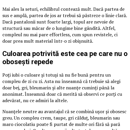
Mai ales la seturi, echilibrul contează mult. Dacă partea de
sus e amplă, partea de jos ar trebui să păstreze o linie clară.
Dacă pantalonii sunt foarte largi, topul are nevoie de
structură sau măcar de o lungime bine gândită. Altfel,
compleul nu mai pare effortless, cum spun revistele, ci
doar prea mult material într-o zi obișnuită.
Culoarea potrivită este cea pe care nu o
obosești repede
Poți iubi o culoare și totuși să nu fie bună pentru un
compleu de zi cu zi. Asta nu înseamnă că trebuie să alegi
doar bej, gri, bleumarin și alte nuanțe cuminți până la
anonimat. Înseamnă doar că merită să observi ce porți cu
adevărat, nu ce admiri la altele.
Nuanțele neutre au avantajul că se combină ușor și obosesc
greu. Un compleu crem, taupe, gri călduț, bleumarin sau
maro ciocolatiu poate fi purtat de multe ori fără să pară