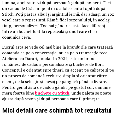
lumina, apoi rafinezi după persoană și după moment. Faci
un cadou de Crăciun pentru o adolescentă topită după
Stitch. Poți păstra albul și argintiul iernii, dar adaugi un roz
vesel care o reprezintă. Rămâi fidel sezonului și, în același
timp, personalizezi. Tocmai gândirea asta face diferența
între un buchet luat la repezeală și unul care chiar
comunică ceva.
Lucrul ăsta se vede cel mai bine la brandurile care tratează
comanda ca pe o conversație, nu ca pe o tranzacție rece.
Atelierul cu Daruri, fondat în 2024, este un brand
românesc de cadouri personalizate și buchete de flori.
Conceptul e orientat spre tineri, cu accent pe calitate și pe
un proces de comandă exclusiv, simplu și orientat către
client, de la selecție și mesaj pe panglică până la livrare.
Pentru genul ăsta de cadou gândit pe gustul cuiva anume
merg foarte bine
buchete cu Stitch
, unde paleta se poate
ajusta după sezon și după persoana care îl primește.
Mici detalii care schimbă tot rezultatul