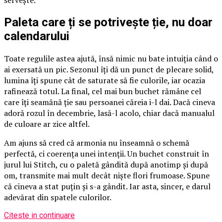
servește.
Paleta care ți se potrivește ție, nu doar
calendarului
Toate regulile astea ajută, însă nimic nu bate intuiția când o
ai exersată un pic. Sezonul îți dă un punct de plecare solid,
lumina îți spune cât de saturate să fie culorile, iar ocazia
rafinează totul. La final, cel mai bun buchet rămâne cel
care îți seamănă ție sau persoanei căreia i-l dai. Dacă cineva
adoră rozul în decembrie, lasă-l acolo, chiar dacă manualul
de culoare ar zice altfel.
Am ajuns să cred că armonia nu înseamnă o schemă
perfectă, ci coerența unei intenții. Un buchet construit în
jurul lui Stitch, cu o paletă gândită după anotimp și după
om, transmite mai mult decât niște flori frumoase. Spune
că cineva a stat puțin și s-a gândit. Iar asta, sincer, e darul
adevărat din spatele culorilor.
Citeste in continuare