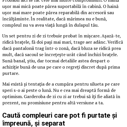
ușor mai mică poate părea suportabilă în cabină. O haină
ușor mai mare poate părea reparabilă din accesorii sau
încălțăminte. În realitate, dacă mărimea nu e bună,
compleul nu va avea viață lungă în dulapul tău.
Un set pentru zi de zi trebuie probat în mișcare. Așază-te,
ridică brațele, fă doi pași mai mari, trage aer adânc. Verifică
dacă pantalonii trag într-o zonă, dacă bluza se ridică prea
mult, dacă sacoul se încrețește urât când închizi brațele.
Sună banal, știu, dar tocmai detaliile astea despart o
achiziție bună de una pe care o regreți discret după prima
purtare.
Mai există și tentația de a cumpăra pentru silueta pe care
speri s-o ai peste o lună. Nu e cea mai dreaptă formă de
optimism. Garderoba de zi cu zi ar trebui să îți fie aliată în
prezent, nu promisiune pentru altă versiune a ta.
Caută compleuri care pot fi purtate și
împreună, și separat