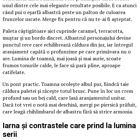
unul dintre cele mai elegante rezultate posibile. E ca atunci
când pui o eșarfă albastră peste un palton de culoarea
frunzelor uscate. Merge fix pentru că nu te-ai fi așteptat.
Paleta câștigătoare aici cuprinde caramel, terracotta,
muștar și un bordo discret. Albastrul personajului devine
punctul rece care echilibrează căldura din jur, iar întregul
aranjament capătă o profunzime pe care primăvara nu o
are. Lumina de toamnă, mai joasă și mai aurie, scoate
frumos tonurile calde, le face să pară pline, aproape
catifelate.
Un pont practic. Toamna ocolește albul pur, fiindcă taie
căldura paletei și răcește totul brusc. Pune în loc un crem
profund sau un bej cald, care lasă aranjamentul unitar.
Dacă tot vrei o notă mai deschisă, mergi pe piersică prăfuit,
care leagă chihlimbarul de albastru fără să strice armonia.
Iarna și contrastele care prind la lumina
serii