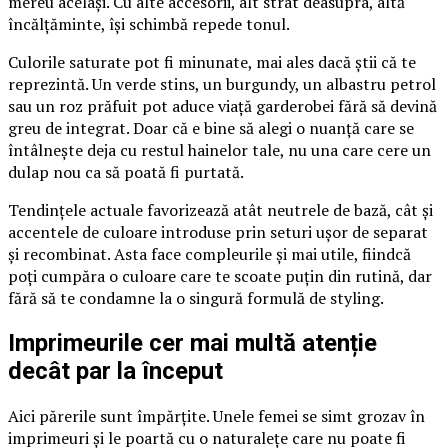
mereu același. Cu alte accesorii, alt strat deasupra, altă
încălțăminte, își schimbă repede tonul.
Culorile saturate pot fi minunate, mai ales dacă știi că te
reprezintă. Un verde stins, un burgundy, un albastru petrol
sau un roz prăfuit pot aduce viață garderobei fără să devină
greu de integrat. Doar că e bine să alegi o nuanță care se
întâlnește deja cu restul hainelor tale, nu una care cere un
dulap nou ca să poată fi purtată.
Tendințele actuale favorizează atât neutrele de bază, cât și
accentele de culoare introduse prin seturi ușor de separat
și recombinat. Asta face compleurile și mai utile, fiindcă
poți cumpăra o culoare care te scoate puțin din rutină, dar
fără să te condamne la o singură formulă de styling.
Imprimeurile cer mai multă atenție
decât par la început
Aici părerile sunt împărțite. Unele femei se simt grozav în
imprimeuri și le poartă cu o naturalețe care nu poate fi