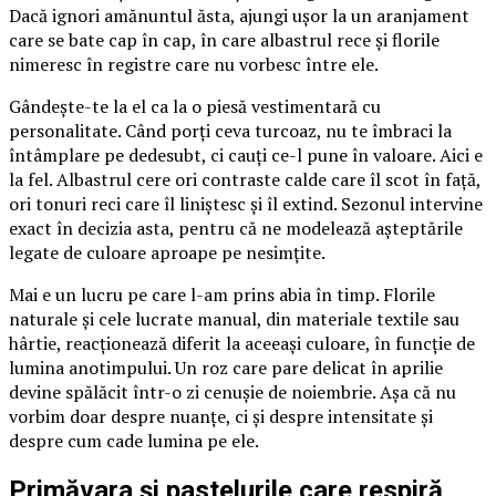
Dacă ignori amănuntul ăsta, ajungi ușor la un aranjament
care se bate cap în cap, în care albastrul rece și florile
nimeresc în registre care nu vorbesc între ele.
Gândește-te la el ca la o piesă vestimentară cu
personalitate. Când porți ceva turcoaz, nu te îmbraci la
întâmplare pe dedesubt, ci cauți ce-l pune în valoare. Aici e
la fel. Albastrul cere ori contraste calde care îl scot în față,
ori tonuri reci care îl liniștesc și îl extind. Sezonul intervine
exact în decizia asta, pentru că ne modelează așteptările
legate de culoare aproape pe nesimțite.
Mai e un lucru pe care l-am prins abia în timp. Florile
naturale și cele lucrate manual, din materiale textile sau
hârtie, reacționează diferit la aceeași culoare, în funcție de
lumina anotimpului. Un roz care pare delicat în aprilie
devine spălăcit într-o zi cenușie de noiembrie. Așa că nu
vorbim doar despre nuanțe, ci și despre intensitate și
despre cum cade lumina pe ele.
Primăvara și pastelurile care respiră