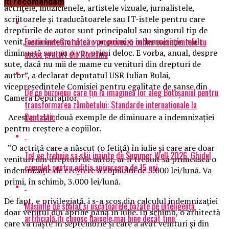
Iti recomandam
actriţele, muzicienele, artistele vizuale, jurnalistele,
scriitoarele şi traducătoarele sau IT-istele pentru care
drepturile de autor sunt principalul sau singurul tip de
EvenimenteGratuite.ro promovează online evenimentele cu
venit, asta înseamnă că vor primi o indemnizaţie mult
diminuată sau nu o vor primi deloc. E vorba, anual, despre
acces gratuit din România
sute, dacă nu mii de mame cu venituri din drepturi de
autor”, a declarat deputatul USR Iulian Bulai,
vicepreşedintele Comisiei pentru egalitate de şanse din
De ce buzoienii care țin la imaginea lor aleg Botoșaniul pentru
Camera Deputaţilor.
transformarea zâmbetului: Standarde internaționale la
Dentastic
Acesta a dat două exemple de diminuare a indemnizaţiei
pentru creştere a copiilor.
”O actriţă care a născut (o fetiţă) în iulie şi care are doar
Tot ce trebuie sa stii inainte de Summer Well 2026. Ghidul
venituri din drepturi de autor, ar fi trebuit să primească o
complet pentru editia aniversara de 15 ani
indemnizaţie de creştere a copilului de 5.000 lei/lună. Va
primi, în schimb, 3.000 lei/lună.
De fapt, e privilegiată, i s-a scos din calculul indemnizaţiei
Mașinile de spălat și uscătoarele bazate pe inteligență
doar venitul din aprilie până în iulie. În schimb, o arhitectă
artificială îți cunosc hainele mai bine decât tine
care va naşte în septembrie şi care a avut venituri şi din