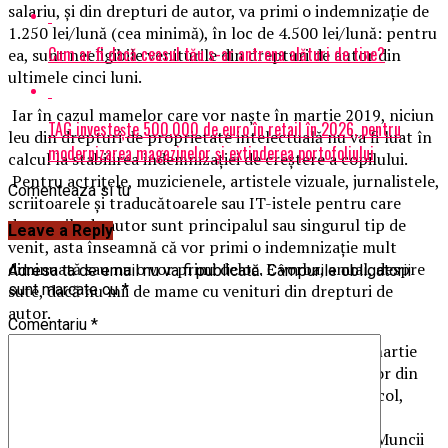
salariu, şi din drepturi de autor, va primi o indemnizaţie de
1.250 lei/lună (cea minimă), în loc de 4.500 lei/lună: pentru
Cum ar fi dacă ceasul tău s-ar antrena alături de tine?
ea, sunt neeligibile veniturile din drepturi de autor din
ultimele cinci luni.
Iar în cazul mamelor care vor naşte în martie 2019, niciun
TAG investește 500.000 de euro în retail în 2026, pentru
leu din drepturi de proprietate intelectuală nu va fi luat în
modernizarea magazinelor și extinderea portofoliului
calcul la stabilirea indemnizaţiei de creştere a copilului.
Pentru actriţele, muzicienele, artistele vizuale, jurnalistele,
Comenteaza si tu
scriitoarele şi traducătoarele sau IT-istele pentru care
drepturile de autor sunt principalul sau singurul tip de
Leave a Reply
venit, asta înseamnă că vor primi o indemnizaţie mult
diminuată sau nu o vor primi deloc. E vorba, anual, despre
Adresa ta de email nu va fi publicată.
Câmpurile obligatorii
sute, dacă nu mii de mame cu venituri din drepturi de
sunt marcate cu
*
autor.
Comentariu
*
Se va întâmpla astfel pentru că o modificare, din martie
2018, a Codului Fiscal a schimbat definiţia veniturilor din
activităţi independente prevăzută la un anume articol,
citat ca atare în OUG 111/2010 privind concediul şi
indemnizaţia de creştere a copilului, iar Ministerul Muncii