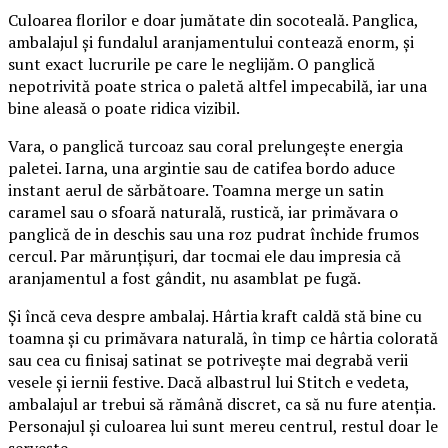
Culoarea florilor e doar jumătate din socoteală. Panglica,
ambalajul și fundalul aranjamentului contează enorm, și
sunt exact lucrurile pe care le neglijăm. O panglică
nepotrivită poate strica o paletă altfel impecabilă, iar una
bine aleasă o poate ridica vizibil.
Vara, o panglică turcoaz sau coral prelungește energia
paletei. Iarna, una argintie sau de catifea bordo aduce
instant aerul de sărbătoare. Toamna merge un satin
caramel sau o sfoară naturală, rustică, iar primăvara o
panglică de in deschis sau una roz pudrat închide frumos
cercul. Par mărunțișuri, dar tocmai ele dau impresia că
aranjamentul a fost gândit, nu asamblat pe fugă.
Și încă ceva despre ambalaj. Hârtia kraft caldă stă bine cu
toamna și cu primăvara naturală, în timp ce hârtia colorată
sau cea cu finisaj satinat se potrivește mai degrabă verii
vesele și iernii festive. Dacă albastrul lui Stitch e vedeta,
ambalajul ar trebui să rămână discret, ca să nu fure atenția.
Personajul și culoarea lui sunt mereu centrul, restul doar le