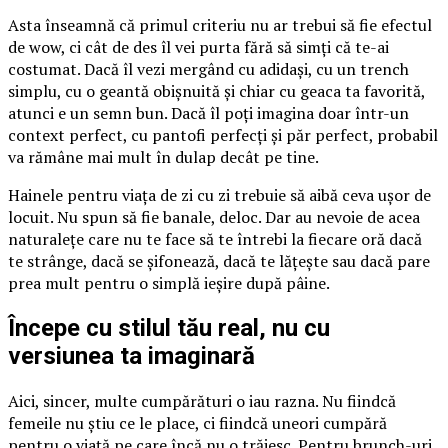
Asta înseamnă că primul criteriu nu ar trebui să fie efectul
de wow, ci cât de des îl vei purta fără să simți că te-ai
costumat. Dacă îl vezi mergând cu adidași, cu un trench
simplu, cu o geantă obișnuită și chiar cu geaca ta favorită,
atunci e un semn bun. Dacă îl poți imagina doar într-un
context perfect, cu pantofi perfecți și păr perfect, probabil
va rămâne mai mult în dulap decât pe tine.
Hainele pentru viața de zi cu zi trebuie să aibă ceva ușor de
locuit. Nu spun să fie banale, deloc. Dar au nevoie de acea
naturalețe care nu te face să te întrebi la fiecare oră dacă
te strânge, dacă se șifonează, dacă te lățește sau dacă pare
prea mult pentru o simplă ieșire după pâine.
Începe cu stilul tău real, nu cu
versiunea ta imaginară
Aici, sincer, multe cumpărături o iau razna. Nu fiindcă
femeile nu știu ce le place, ci fiindcă uneori cumpără
pentru o viață pe care încă nu o trăiesc. Pentru brunch-uri