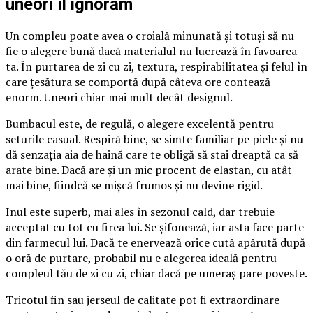
uneori îl ignorăm
Un compleu poate avea o croială minunată și totuși să nu
fie o alegere bună dacă materialul nu lucrează în favoarea
ta. În purtarea de zi cu zi, textura, respirabilitatea și felul în
care țesătura se comportă după câteva ore contează
enorm. Uneori chiar mai mult decât designul.
Bumbacul este, de regulă, o alegere excelentă pentru
seturile casual. Respiră bine, se simte familiar pe piele și nu
dă senzația aia de haină care te obligă să stai dreaptă ca să
arate bine. Dacă are și un mic procent de elastan, cu atât
mai bine, fiindcă se mișcă frumos și nu devine rigid.
Inul este superb, mai ales în sezonul cald, dar trebuie
acceptat cu tot cu firea lui. Se șifonează, iar asta face parte
din farmecul lui. Dacă te enervează orice cută apărută după
o oră de purtare, probabil nu e alegerea ideală pentru
compleul tău de zi cu zi, chiar dacă pe umeraș pare poveste.
Tricotul fin sau jerseul de calitate pot fi extraordinare