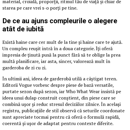
material, croială, proporții, ritmul tău de viață și chiar de
starea pe care vrei s-o porți pe tine.
De ce au ajuns compleurile o alegere
atât de iubită
Există haine care cer mult de la tine și haine care te ajută.
Un compleu reușit intră în a doua categorie. Îți oferă
impresia de ținută pusă la punct fără să te oblige la prea
multă planificare, iar asta, sincer, valorează mult în
garderoba de zi cu zi.
În ultimii ani, ideea de garderobă utilă a câștigat teren.
Editorii Vogue vorbesc despre piese de bază versatile,
purtate sezon după sezon, iar Who What Wear insistă pe
ideea unui dulap construit conștient, din piese care se
combină ușor și reduc stresul deciziilor zilnice. În același
registru, publicațiile de stil observă că seturile coordonate
sunt apreciate tocmai pentru că oferă o formulă rapidă,
coerentă și ușor de adaptat pentru contexte diferite.