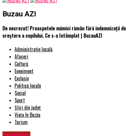
Buzau AZI
De necrezut! Proaspetele mămici rămân fără indemnizații de
creștere a copilului. Ce s-a întâmplat | BuzauAZI
Administrație locală
Afaceri
Cultură
Eveniment
Exclusiv
Politică locală
Social
Sport
Știri din județ
Viața în Buzău
Turism
Eveniment