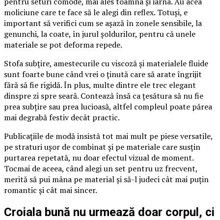
pentru seturi comode, mai ales toamna și iarna. Au acea
moliciune care te face să le alegi din reflex. Totuși, e
important să verifici cum se așază în zonele sensibile, la
genunchi, la coate, în jurul șoldurilor, pentru că unele
materiale se pot deforma repede.
Stofa subțire, amestecurile cu viscoză și materialele fluide
sunt foarte bune când vrei o ținută care să arate îngrijit
fără să fie rigidă. În plus, multe dintre ele trec elegant
dinspre zi spre seară. Contează însă ca țesătura să nu fie
prea subțire sau prea lucioasă, altfel compleul poate părea
mai degrabă festiv decât practic.
Publicațiile de modă insistă tot mai mult pe piese versatile,
pe straturi ușor de combinat și pe materiale care susțin
purtarea repetată, nu doar efectul vizual de moment.
Tocmai de aceea, când alegi un set pentru uz frecvent,
merită să pui mâna pe material și să-l judeci cât mai puțin
romantic și cât mai sincer.
Croiala bună nu urmează doar corpul, ci