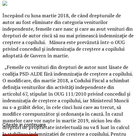
Începând cu luna martie 2018, de când drepturuile de
autor au fost eliminate din categoria veniturilor
independente, femeile care nasc şi care au avut venituri din
drepturi de autor riscă să nu mai primească indemnizaţie de
creştere a copilului. Măsura este prevăzută într-o OUG
privind concediul şi indemnizaţia de creştere a copilului
adoptată de Guvern în martie.
„Femeile cu venituri din drepturi de autor sunt lăsate de
coaliţia PSD-ALDE fără indemnizaţia de creştere a copilului.
O modificare, din martie 2018, a Codului Fiscal a schimbat
definiţia veniturilor din activităţi independente din
articolul 67, stipulat în OUG 111/2010 privind concediul şi
indemnizaţia de creştere a copilului, iar Ministerul Muncii
nu s-a grăbit deloc, în cele cinci luni care au trecut, să
modifice corespunzător şi ordonanţa în cauză. În cazul
mamelor care vor naşte în martie 2019, niciun leu din
Citeste in continuare
drepturi de proprietate intelectuală nu va fi luat în calcul
la stabilirea indemnizaţiei de creştere a copilului. Pentru