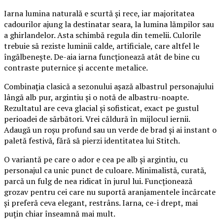
Iarna lumina naturală e scurtă și rece, iar majoritatea
cadourilor ajung la destinatar seara, la lumina lămpilor sau
a ghirlandelor. Asta schimbă regula din temelii. Culorile
trebuie să reziste luminii calde, artificiale, care altfel le
îngălbenește. De-aia iarna funcționează atât de bine cu
contraste puternice și accente metalice.
Combinația clasică a sezonului așază albastrul personajului
lângă alb pur, argintiu și o notă de albastru-noapte.
Rezultatul are ceva glacial și sofisticat, exact pe gustul
perioadei de sărbători. Vrei căldură în mijlocul iernii.
Adaugă un roșu profund sau un verde de brad și ai instant o
paletă festivă, fără să pierzi identitatea lui Stitch.
O variantă pe care o ador e cea pe alb și argintiu, cu
personajul ca unic punct de culoare. Minimalistă, curată,
parcă un fulg de nea ridicat în jurul lui. Funcționează
grozav pentru cei care nu suportă aranjamentele încărcate
și preferă ceva elegant, restrâns. Iarna, ce-i drept, mai
puțin chiar înseamnă mai mult.