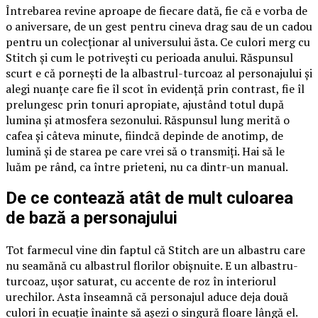
Întrebarea revine aproape de fiecare dată, fie că e vorba de
o aniversare, de un gest pentru cineva drag sau de un cadou
pentru un colecționar al universului ăsta. Ce culori merg cu
Stitch și cum le potrivești cu perioada anului. Răspunsul
scurt e că pornești de la albastrul-turcoaz al personajului și
alegi nuanțe care fie îl scot în evidență prin contrast, fie îl
prelungesc prin tonuri apropiate, ajustând totul după
lumina și atmosfera sezonului. Răspunsul lung merită o
cafea și câteva minute, fiindcă depinde de anotimp, de
lumină și de starea pe care vrei să o transmiți. Hai să le
luăm pe rând, ca între prieteni, nu ca dintr-un manual.
De ce contează atât de mult culoarea
de bază a personajului
Tot farmecul vine din faptul că Stitch are un albastru care
nu seamănă cu albastrul florilor obișnuite. E un albastru-
turcoaz, ușor saturat, cu accente de roz în interiorul
urechilor. Asta înseamnă că personajul aduce deja două
culori în ecuație înainte să așezi o singură floare lângă el.