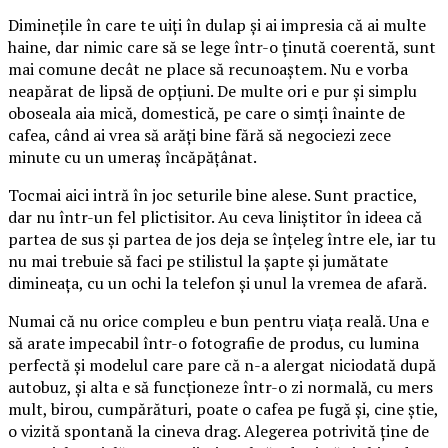
Diminețile în care te uiți în dulap și ai impresia că ai multe
haine, dar nimic care să se lege într-o ținută coerentă, sunt
mai comune decât ne place să recunoaștem. Nu e vorba
neapărat de lipsă de opțiuni. De multe ori e pur și simplu
oboseala aia mică, domestică, pe care o simți înainte de
cafea, când ai vrea să arăți bine fără să negociezi zece
minute cu un umeraș încăpățânat.
Tocmai aici intră în joc seturile bine alese. Sunt practice,
dar nu într-un fel plictisitor. Au ceva liniștitor în ideea că
partea de sus și partea de jos deja se înțeleg între ele, iar tu
nu mai trebuie să faci pe stilistul la șapte și jumătate
dimineața, cu un ochi la telefon și unul la vremea de afară.
Numai că nu orice compleu e bun pentru viața reală. Una e
să arate impecabil într-o fotografie de produs, cu lumina
perfectă și modelul care pare că n-a alergat niciodată după
autobuz, și alta e să funcționeze într-o zi normală, cu mers
mult, birou, cumpărături, poate o cafea pe fugă și, cine știe,
o vizită spontană la cineva drag. Alegerea potrivită ține de