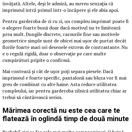
învățată. Altele, deși le admiră, au mereu senzația că
imprimeul intră primul într-o încăpere și ele abia apoi.
Pentru garderoba de zi cu zi, un compleu imprimat poate fi
o alegere foarte bună doar dacă motivul nu te limitează
prea mult. Dungile discrete, carourile fine sau motivele
geometrice simple sunt de obicei mai ușor de purtat decât
florile foarte mari ori desenele extrem de contrastante. Nu
e o regulă rigidă, doar o observație pe care multe
cumpărături pripite o confirmă.
Mai contează și cât de ușor poți separa piesele. Dacă
imprimeul e foarte specific, pantalonii sau bluza vor fi mai
greu de combinat cu alte haine. Asta reduce utilitatea
compleului, iar pentru garderoba zilnică utilitatea chiar ar
trebui să cântărească serios.
Mărimea corectă nu este cea care te
flatează în oglindă timp de două minute
Probabil aici se fac cele mai multe compromisuri. O haină