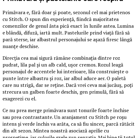
Primăvara e, fără doar și poate, sezonul cel mai prietenos
cu Stitch. O spun din experiență, fiindcă majoritatea
comenzilor de genul ăsta pică exact în lunile astea. Lumina
e blândă, difuză, iartă mult. Pastelurile prind viață fără să
pară sterse, iar albastrul personajului se așază firesc lângă
nuanțe deschise.
Direcția cea mai sigură rămâne combinația dintre roz
pudrat, lila pal și un alb cald, ușor cremos. Rozul leagă
personajul de accentele lui interioare, lila construiește o
punte între albastru și roz, iar albul aduce aer. O paletă
care nu strigă, dar se reține. Dacă vrei ceva mai jucăuș, poți
strecura un galben foarte deschis, gen primulă, fără să
exagerezi cu el.
Ce nu prea merge primăvara sunt tonurile foarte închise
sau prea contrastante. Un aranjament cu Stitch pe roșu
intens și verde închis va arăta, ca să fiu sincer, parcă rătăcit
din alt sezon. Mintea noastră asociază aprilie cu
prospețime, iar culorile grele rup senzația. Mai bine ții totul