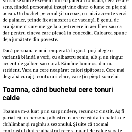
Stitch se simte excelent într-o paletă tropicală, ceea ce are
sens, fiindcă personajul însuși vine dintr-o lume cu plaje și
ocean. Un buchet pe coral și turcoaz, cu mici accente verzi
de palmier, prinde fix atmosfera de vacanță. E genul de
aranjament care merge la o petrecere în aer liber sau ca
dar pentru cineva care pleacă în concediu. Culoarea spune
deja jumătate din poveste.
Dacă persoana e mai temperată la gust, poți alege o
variantă blândă a verii, cu albastru senin, alb și un singur
accent de galben sau coral. Rămâne luminos, dar nu
strident. Vara nu cere neapărat culori țipătoare. Cere mai
degrabă curaj și contururi clare, care țin piept soarelui.
Toamna, când buchetul cere tonuri
calde
Toamna m-a luat prin surprindere, recunosc cinstit. Aș fi
pariat că un personaj albastru n-are ce căuta în paleta de
chihlimbar și ruginiu a sezonului. Și uite că tocmai
contrastul dintre albastrul rece și nuanțele calde scoate