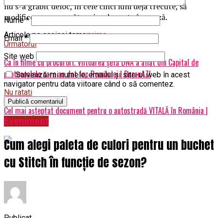
nu s-a grăbit deloc, în cele cinci luni deja trecute, să
modifice corespunzător şi ordonanţa în cauză.
Nume
*
Articole pe aceiasi tema:
prima
Email
*
Urmatorul
Site web
Ca în filme cu procurori. Viitoarea șefă DNA a aflat din Capital de
protocoalele care au dat foc României | BuzauAZI
Salvează-mi numele, emailul și site-ul web în acest
navigator pentru data viitoare când o să comentez.
Nu ratati
Cel mai așteptat document pentru o autostradă VITALĂ în România |
Eveniment
BuzauAZI
Cum alegi paleta de culori pentru un buchet
cu Stitch în funcție de sezon?
Publicat