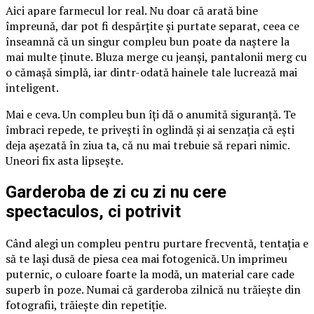
Aici apare farmecul lor real. Nu doar că arată bine
împreună, dar pot fi despărțite și purtate separat, ceea ce
înseamnă că un singur compleu bun poate da naștere la
mai multe ținute. Bluza merge cu jeanși, pantalonii merg cu
o cămașă simplă, iar dintr-odată hainele tale lucrează mai
inteligent.
Mai e ceva. Un compleu bun îți dă o anumită siguranță. Te
îmbraci repede, te privești în oglindă și ai senzația că ești
deja așezată în ziua ta, că nu mai trebuie să repari nimic.
Uneori fix asta lipsește.
Garderoba de zi cu zi nu cere
spectaculos, ci potrivit
Când alegi un compleu pentru purtare frecventă, tentația e
să te lași dusă de piesa cea mai fotogenică. Un imprimeu
puternic, o culoare foarte la modă, un material care cade
superb în poze. Numai că garderoba zilnică nu trăiește din
fotografii, trăiește din repetiție.