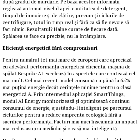
după gradul de murdărie. Pe baza acestor informații,
reglează automat nivelul apei, cantitatea de detergent,
timpul de înmuiere și de clătire, precum și ciclurile de
centrifugare, totul în timp real și fără ca să fie nevoie să
faci nimic. Rezultatul? Haine curate de fiecare dată.
Spălarea se face cu precizie, nu la întâmplare.
Eficiență energetică fără compromisuri
Pentru numărul tot mai mare de europeni care apreciază
cu adevărat performanța energetică eficientă, mașina de
spălat Bespoke AI excelează în aspectele care contează cel
mai mult. Cel mai recent model consumă cu până la 65%
mai puțină energie decât cerințele minime pentru o clasă
energetică A. Prin intermediul aplicației SmartThings ,
modul AI Energy monitorizează și optimizează continuu
consumul de energie, ajustându-l inteligent pe parcursul
ciclurilor pentru a reduce amprenta ecologică fără a
sacrifica performanța. Facturi mai mici înseamnă un impact
mai redus asupra mediului și o casă mai inteligentă.