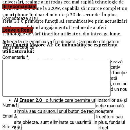
aniversări, realme a introdus cea mai rapidă tehnologie de
Iti recomandam
încărcare din lume la 320W, capabilă să încarce complet un
smartphone în doar 4 minute și 30 de secunde. În plus,
Comenteaza si tu
seria GT 6 primește funcții AI semnificative prin actualizări
OTA, consolidând angajamentul realme de a oferi
Leave a Reply
tehnologie de vârf tinerilor utilizatori din întreaga lume.
Adresa ta de email nu va fi publicată.
Câmpurile obligatorii
Trei Funcții Majore AI: Ce îmbunătățesc experiența
sunt marcate cu
*
utilizatorului:
Comentariu
*
Prima funcție
AI Ultra Clarity
din lume, care utilizează
modele AI avansate pentru a îmbunătăți semnificativ
rezoluția și claritatea imaginilor neclare. Această funcție
este deosebit de impresionantă când este aplicată
fotografiilor realizate cu obiectivul ultra-telefoto, cum ar
fi cele de la concerte sau piese de teatru, oferind un nou
nivel de detalii în imagini.
AI Eraser 2.0
– o funcție care permite utilizatorilor să-și
Nume
*
curețe fotografiile fără efort. Printr-o selecție manuală
simplă sau cu ajutorul unui buton de recunoaștere
Email
*
automată, elementele nedorite, cum ar fi trecătorii sau
alte obiecte, sunt eliminate cu ușurință. În plus, fundalul
Site web
este completat inteligent pentru a reda perfect