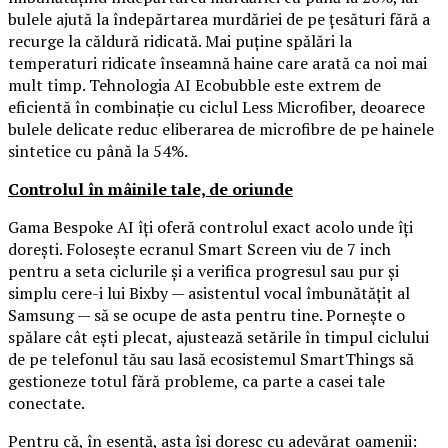
bulele ajută la îndepărtarea murdăriei de pe țesături fără a
recurge la căldură ridicată. Mai puține spălări la
temperaturi ridicate înseamnă haine care arată ca noi mai
mult timp. Tehnologia AI Ecobubble este extrem de
eficientă în combinație cu ciclul Less Microfiber, deoarece
bulele delicate reduc eliberarea de microfibre de pe hainele
sintetice cu până la 54%.
Controlul în mâinile tale, de oriunde
Gama Bespoke AI îți oferă controlul exact acolo unde îți
dorești. Folosește ecranul Smart Screen viu de 7 inch
pentru a seta ciclurile și a verifica progresul sau pur și
simplu cere-i lui Bixby — asistentul vocal îmbunătățit al
Samsung — să se ocupe de asta pentru tine. Pornește o
spălare cât ești plecat, ajustează setările în timpul ciclului
de pe telefonul tău sau lasă ecosistemul SmartThings să
gestioneze totul fără probleme, ca parte a casei tale
conectate.
Pentru că, în esență, asta își doresc cu adevărat oamenii: