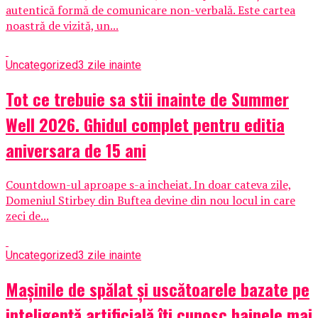
autentică formă de comunicare non-verbală. Este cartea
noastră de vizită, un...
Uncategorized
3 zile inainte
Tot ce trebuie sa stii inainte de Summer
Well 2026. Ghidul complet pentru editia
aniversara de 15 ani
Countdown-ul aproape s-a incheiat. In doar cateva zile,
Domeniul Stirbey din Buftea devine din nou locul in care
zeci de...
Uncategorized
3 zile inainte
Mașinile de spălat și uscătoarele bazate pe
inteligență artificială îți cunosc hainele mai