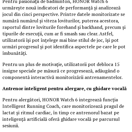
Pentru pasionații de badminton, HONOR Watch 6
urmărește nouă indicatori de performanță și analizează
jocul din cinci perspective. Printre datele monitorizate se
numără numărul și viteza loviturilor, puterea acestora,
raportul dintre loviturile forehand și backhand, precum și
tipurile de execuții, cum ar fi smash sau clear. Astfel,
utilizatorii își pot înțelege mai bine stilul de joc, își pot
urmări progresul și pot identifica aspectele pe care le pot
îmbunătăți.
Pentru un plus de motivație, utilizatorii pot debloca 15
insigne speciale pe măsură ce progresează, adăugând o
componentă interactivă monitorizării antrenamentelor.
Antrenor inteligent pentru alergare, cu ghidare vocală
Pentru alergători, HONOR Watch 6 integrează funcția
Intelligent Running Coach, care monitorizează pragul de
lactat și ritmul cardiac, în timp ce antrenorul bazat pe
inteligență artificială oferă ghidare vocală pe parcursul
sesiunii.