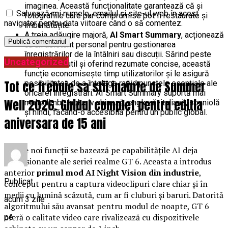
imaginea. Această funcționalitate garantează că și
Salvează-mi numele, emailul și site-ul web în acest
fotografiile care par compromise pot fi restaurate și
navigator pentru data viitoare când o să comentez.
îmbunătățite.
A treia adăugire majoră,
AI Smart Summary
, acționează
ca un asistent personal pentru gestionarea
înregistrărilor de la întâlniri sau discuții. Sărind peste
Uncategorized
conținutul inutil și oferind rezumate concise, această
funcție economisește timp utilizatorilor și le asigură
Tot ce trebuie sa stii inainte de Summer
posibilitatea de a înțelege rapid punctele esențiale ale
oricărei înregistrări. AI Smart Summary suportă mai
Well 2026. Ghidul complet pentru editia
multe limbi, inclusiv chineză, engleză, italiană, spaniolă
și hindi, făcând-o accesibilă pentru un public global.
aniversara de 15 ani
Aceste noi funcții se bazează pe capabilitățile AI deja
impresionante ale seriei realme GT 6. Aceasta a introdus
anterior
primul mod AI Night Vision din industrie
,
Publicat
conceput pentru a captura videoclipuri clare chiar și în
medii cu lumină scăzută, cum ar fi cluburi și baruri. Datorită
acum 3 zile
algoritmului său avansat pentru modul de noapte, GT 6
oferă o calitate video care rivalizează cu dispozitivele
pe