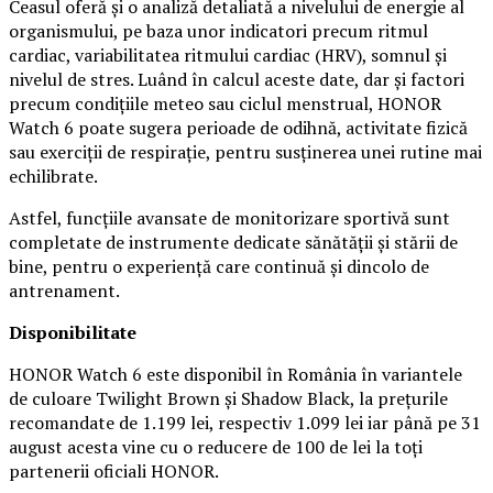
Ceasul oferă și o analiză detaliată a nivelului de energie al
organismului, pe baza unor indicatori precum ritmul
cardiac, variabilitatea ritmului cardiac (HRV), somnul și
nivelul de stres. Luând în calcul aceste date, dar și factori
precum condițiile meteo sau ciclul menstrual, HONOR
Watch 6 poate sugera perioade de odihnă, activitate fizică
sau exerciții de respirație, pentru susținerea unei rutine mai
echilibrate.
Astfel, funcțiile avansate de monitorizare sportivă sunt
completate de instrumente dedicate sănătății și stării de
bine, pentru o experiență care continuă și dincolo de
antrenament.
Disponibilitate
HONOR Watch 6 este disponibil în România în variantele
de culoare Twilight Brown și Shadow Black, la prețurile
recomandate de 1.199 lei, respectiv 1.099 lei iar până pe 31
august acesta vine cu o reducere de 100 de lei la toți
partenerii oficiali HONOR.