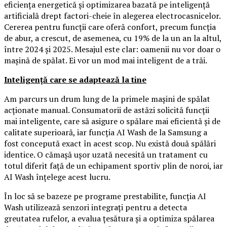
eficiența energetică și optimizarea bazată pe inteligență
artificială drept factori-cheie în alegerea electrocasnicelor.
Cererea pentru funcții care oferă confort, precum funcția
de abur, a crescut, de asemenea, cu 19% de la un an la altul,
între 2024 și 2025. Mesajul este clar: oamenii nu vor doar o
mașină de spălat. Ei vor un mod mai inteligent de a trăi.
Inteligență care se adaptează la tine
Am parcurs un drum lung de la primele mașini de spălat
acționate manual. Consumatorii de astăzi solicită funcții
mai inteligente, care să asigure o spălare mai eficientă și de
calitate superioară, iar funcția AI Wash de la Samsung a
fost concepută exact în acest scop. Nu există două spălări
identice. O cămașă ușor uzată necesită un tratament cu
totul diferit față de un echipament sportiv plin de noroi, iar
AI Wash înțelege acest lucru.
În loc să se bazeze pe programe prestabilite, funcția AI
Wash utilizează senzori integrați pentru a detecta
greutatea rufelor, a evalua țesătura și a optimiza spălarea