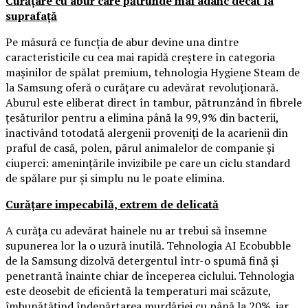
Curățare cu abur care pătrunde mai adânc decât la
suprafață
Pe măsură ce funcția de abur devine una dintre
caracteristicile cu cea mai rapidă creștere în categoria
mașinilor de spălat premium, tehnologia Hygiene Steam de
la Samsung oferă o curățare cu adevărat revoluționară.
Aburul este eliberat direct în tambur, pătrunzând în fibrele
țesăturilor pentru a elimina până la 99,9% din bacterii,
inactivând totodată alergenii proveniți de la acarienii din
praful de casă, polen, părul animalelor de companie și
ciuperci: amenințările invizibile pe care un ciclu standard
de spălare pur și simplu nu le poate elimina.
Curățare impecabilă, extrem de delicată
A curăța cu adevărat hainele nu ar trebui să însemne
supunerea lor la o uzură inutilă. Tehnologia AI Ecobubble
de la Samsung dizolvă detergentul într-o spumă fină și
penetrantă înainte chiar de începerea ciclului. Tehnologia
este deosebit de eficientă la temperaturi mai scăzute,
îmbunătățind îndepărtarea murdăriei cu până la 20%, iar