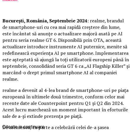
București, România, Septembrie 2024
: realme, brandul
de smartphone-uri cu cea mai rapidă creștere din lume,
este încântat să anunțe o actualizare majoră axată pe AI
pentru seria realme GT 6. Disponibilă prin OTA, această
actualizare introduce instrumente AI puternice, menite să
redefinească experiența AI pe smartphone. Implementarea
este așteptată să ajungă la toți utilizatorii europeni până în
septembrie, consolidând seria GT 6 ca „AI Flagship Killer” și
marcând-o drept primul smartphone AI al companiei
realme.
realme a devenit al 4-lea brand de smartphone-uri pe piața
europeană în ultimele două trimestre, conform celor mai
recente date ale Counterpoint pentru Q1 și Q2 din 2024.
Acest lucru marchează un moment important în eforturile
sale de a-și extinde prezența pe piață.
De asemenea, ca parte a celebrării celei de-a șasea
Citeste in continuare