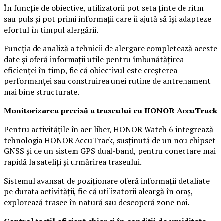
În funcție de obiective, utilizatorii pot seta ținte de ritm
sau puls și pot primi informații care îi ajută să își adapteze
efortul în timpul alergării.
Funcția de analiză a tehnicii de alergare completează aceste
date și oferă informații utile pentru îmbunătățirea
eficienței în timp, fie că obiectivul este creșterea
performanței sau construirea unei rutine de antrenament
mai bine structurate.
Monitorizarea precisă a traseului cu HONOR AccuTrack
Pentru activitățile în aer liber, HONOR Watch 6 integrează
tehnologia HONOR AccuTrack, susținută de un nou chipset
GNSS și de un sistem GPS dual-band, pentru conectare mai
rapidă la sateliți și urmărirea traseului.
Sistemul avansat de poziționare oferă informații detaliate
pe durata activității, fie că utilizatorii aleargă în oraș,
explorează trasee în natură sau descoperă zone noi.
Control tactil eficient chiar și în condiții de umiditate