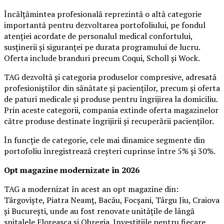
Încălțămintea profesională reprezintă o altă categorie
importantă pentru dezvoltarea portofoliului, pe fondul
atenției acordate de personalul medical confortului,
susținerii și siguranței pe durata programului de lucru.
Oferta include branduri precum Coqui, Scholl și Wock.
TAG dezvoltă și categoria produselor compresive, adresată
profesioniștilor din sănătate și pacienților, precum și oferta
de paturi medicale și produse pentru îngrijirea la domiciliu.
Prin aceste categorii, compania extinde oferta magazinelor
către produse destinate îngrijirii și recuperării pacienților.
În funcție de categorie, cele mai dinamice segmente din
portofoliu înregistrează creșteri cuprinse între 5% și 30%.
Opt magazine modernizate în 2026
TAG a modernizat în acest an opt magazine din:
Târgoviște, Piatra Neamț, Bacău, Focșani, Târgu Jiu, Craiova
și București, unde au fost renovate unitățile de lângă
spitalele Floreasca și Obregia. Investițiile pentru fiecare