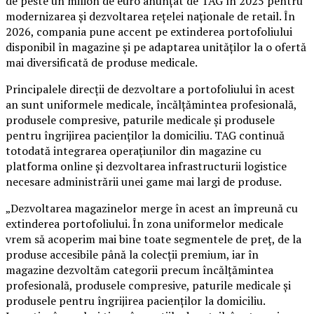
de peste un milion de euro anunțat de TAG în 2025 pentru
modernizarea și dezvoltarea rețelei naționale de retail. În
2026, compania pune accent pe extinderea portofoliului
disponibil în magazine și pe adaptarea unităților la o ofertă
mai diversificată de produse medicale.
Principalele direcții de dezvoltare a portofoliului în acest
an sunt uniformele medicale, încălțămintea profesională,
produsele compresive, paturile medicale și produsele
pentru îngrijirea pacienților la domiciliu. TAG continuă
totodată integrarea operațiunilor din magazine cu
platforma online și dezvoltarea infrastructurii logistice
necesare administrării unei game mai largi de produse.
„Dezvoltarea magazinelor merge în acest an împreună cu
extinderea portofoliului. În zona uniformelor medicale
vrem să acoperim mai bine toate segmentele de preț, de la
produse accesibile până la colecții premium, iar în
magazine dezvoltăm categorii precum încălțămintea
profesională, produsele compresive, paturile medicale și
produsele pentru îngrijirea pacienților la domiciliu.