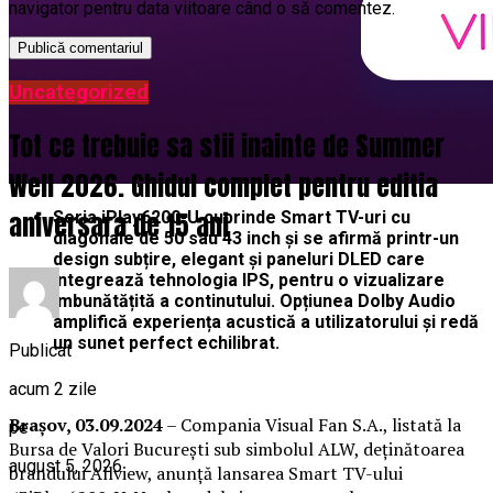
navigator pentru data viitoare când o să comentez.
Uncategorized
Tot ce trebuie sa stii inainte de Summer
Well 2026. Ghidul complet pentru editia
aniversara de 15 ani
Seria iPlay6200-U cuprinde Smart TV-uri cu
diagonale de 50 sau 43 inch și se afirm
ă
printr-un
design subțire, elegant și paneluri DLED care
integrează tehnologia IPS, pentru o vizualizare
îmbunătățită a continutului. Opțiunea Dolby Audio
amplifică experiența acustică a utilizatorului și redă
un sunet perfect echilibrat.
Publicat
acum 2 zile
Brașov, 03.09.2024
– Compania Visual Fan S.A., listată la
pe
Bursa de Valori București sub simbolul ALW, deținătoarea
august 5, 2026
brandului Allview, anunță lansarea Smart TV-ului