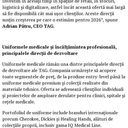
Investim în același timp în spațiile de retail, în stocuri,
logistică și digitalizare, astfel încât această ofertă mai largă
să fie disponibilă cât mai ușor clienților. Aceste direcții
susțin creșterea pe care o estimăm pentru 2026”, spune
Adrian Pătru, CEO TAG
.
Uniformele medicale și încălțămintea profesională,
principalele direcții de dezvoltare
Uniformele medicale rămân una dintre principalele direcții
de dezvoltare ale TAG. Compania urmărește să acopere
toate segmentele de preț, de la produse entry-level până la
uniforme medicale premium și colecții realizate din
materiale tehnice. Oferta se adresează clienților individuali
și proiectelor de amploare derulate pentru clinici, spitale și
rețele medicale.
Portofoliul de uniforme include branduri internaționale
precum Cherokee, Dickies și Healing Hands, alături de
colecțiile proprii, inclusiv gama IQ Medical Line.