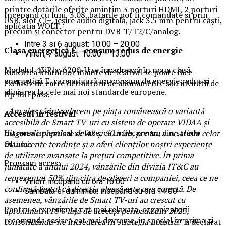
printre dotările oferite amintim 3 porturi HDMI, 2 porturi
Incepand cu luni, 3.08, batarile pot fi comandate si prin
USB, slot CI+, ieșire audio digitală, jack 3.5 mm pentru căști,
aplicatia WOLT.
precum și conector pentru DVB-T/T2/C/analog.
Intre 3 si 6 august: 10:00 – 20:00
Clasa energetică E – consum redus de energie
Vineri, 7 august: 10:00 – 13:00
Modelul 43iPlay6200-U se încadrează în noua clasă
Ridicarea bratarilor inainte de festival se poate face
energetică E, care asigură un consum de energie redus și
exclusiv de catre detinatorii de abonamente sau invitatii de
alinierea la cele mai noi standarde europene.
tip full pass.
„Am ales să introducem pe piața românească o variantă
Accesul i
n festival
accesibilă de Smart TV-uri cu sistem de operare VIDAA și
Intrarea in festival se face, ca in fiecare an, din strada
diagonale populare de 43 și 50 inch, pentru a ne alinia celor
Oltului.
mai recente tendințe și a oferi clienților noștri experiențe
de utilizare avansate la prețuri competitive. În prima
Program acces:
jumătate a anului 2024, vânzările din divizia IT&C au
reprezentat 50% din cifra de afaceri a companiei, ceea ce ne
Vineri: incepand cu ora 16:00
confirmă faptul că direcția aleasă este una corectă. De
Sambata si duminica: incepand cu ora 14:00
asemenea, vânzările de Smart TV-uri au crescut cu
Pentru o experienta cat mai relaxata, organizatorii
aproximativ 10% față de aceeași perioadă din 2023,
recomanda sosirea cat mai devreme, in special in prima zi
consolidându-ne încrederea în strategia noastră.”
a declarat