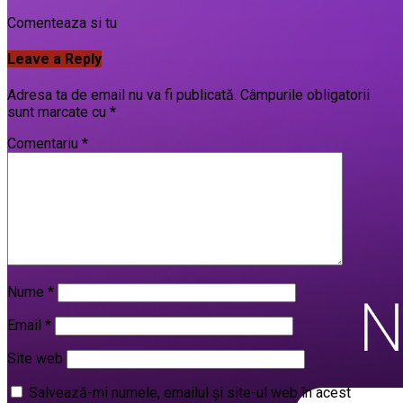
Comenteaza si tu
Leave a Reply
Adresa ta de email nu va fi publicată.
Câmpurile obligatorii
sunt marcate cu
*
Comentariu
*
Nume
*
Email
*
Site web
Salvează-mi numele, emailul și site-ul web în acest