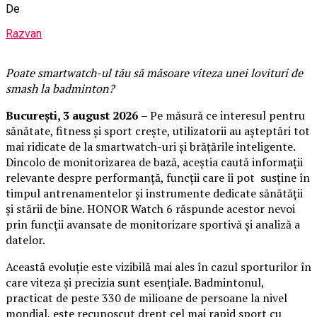
De
Razvan
Poate smartwatch-ul t
ău
să măsoare viteza unei lovituri de
smash la badminton?
București,
3 august 2026
–
Pe măsură ce interesul pentru
sănătate, fitness și sport crește, utilizatorii au așteptări tot
mai ridicate de la smartwatch-uri și brățările inteligente.
Dincolo de monitorizarea de bază, aceștia caută informații
relevante despre performanță, funcții care îi pot susține în
timpul antrenamentelor și instrumente dedicate sănătății
și stării de bine. HONOR Watch 6 răspunde acestor nevoi
prin funcții avansate de monitorizare sportivă și analiză a
datelor.
Această evoluție este vizibilă mai ales în cazul sporturilor în
care viteza și precizia sunt esențiale. Badmintonul,
practicat de peste 330 de milioane de persoane la nivel
mondial, este recunoscut drept cel mai rapid sport cu