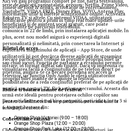
Aici vei gasi programul complet pe zile, harta festivalului,
serie de aplicații preinstalate, precum: Netflix, Prime Video,
zonele de food & drinks, activitatile de entertainment,
Youtube™, VIDAA FREE, Disney Plus, VOYO, Antena Play,
informatiile utile si biletele achizitionate online. Activeaza
Rakuten TV și altele. Cu sistemul VIDAA, utilizatorii
notificarile pentru a primi in timp real toate update-urile
beneficiază și de asistent vocal gratuit, care poate
importante pe parcursul festivalului.
comunica în 22 de limbi, prin instalarea aplicației mobile. În
plus, acest nou model asigură o experiență digitală
personalizată și nelimitată, prin conectarea la Internet și
Biletul de acces
explorarea magazinului de aplicații – App Store, de unde
utilizatorii își pot descărca diverse aplicații de streaming
Fiecare participant trebuie sa prezinte propriul bilet la
sau chiar jocuri. Funcția de partajare a ecranului permite
intrare, in format digital sau tiparit. Daca vii impreuna cu
vizualizarea facilă a conținutului de pe telefon direct pe
prietenii, asigura-te ca fiecare persoana are acces la
televizor, iar funcția Only Audio le oferă utilizatorilor
propriul bilet inainte de a ajunge la festival.
posibilitatea de a reda conținutul preferat de pe aplicații de
muzică sau posturi TV, fără activarea ecranului. Aceasta din
Ridica-t
i br
at
ara
inainte de festival
urmă este ideală pentru protejarea ochilor copiilor sau
Daca esti dintre cei mai bine pregatiti, poti ridica, intre 3 si
pentru ca utilizatorii să se poată concentra mai bine la
6 August, bratara din:
activitățile curente.
Orange Shop Victoriei (9:00 – 18:00)
Conectivitate extinsă
Orange Shop Plaza (12:00 – 20:00)
Orange Shop Park Lake (12:00 – 20:00)
Clienții beneficiază de o selecție solidă de porturi, iar