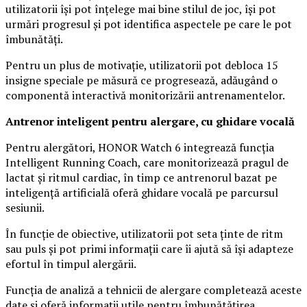
utilizatorii își pot înțelege mai bine stilul de joc, își pot
urmări progresul și pot identifica aspectele pe care le pot
îmbunătăți.
Pentru un plus de motivație, utilizatorii pot debloca 15
insigne speciale pe măsură ce progresează, adăugând o
componentă interactivă monitorizării antrenamentelor.
Antrenor inteligent pentru alergare, cu ghidare vocală
Pentru alergători, HONOR Watch 6 integrează funcția
Intelligent Running Coach, care monitorizează pragul de
lactat și ritmul cardiac, în timp ce antrenorul bazat pe
inteligență artificială oferă ghidare vocală pe parcursul
sesiunii.
În funcție de obiective, utilizatorii pot seta ținte de ritm
sau puls și pot primi informații care îi ajută să își adapteze
efortul în timpul alergării.
Funcția de analiză a tehnicii de alergare completează aceste
date și oferă informații utile pentru îmbunătățirea