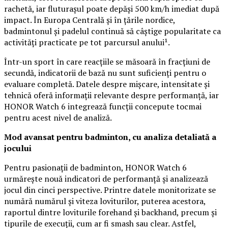
rachetă, iar fluturașul poate depăși 500 km/h imediat după
impact. În Europa Centrală și în țările nordice,
badmintonul și padelul continuă să câștige popularitate ca
activități practicate pe tot parcursul anului¹.
Într-un sport în care reacțiile se măsoară în fracțiuni de
secundă, indicatorii de bază nu sunt suficienți pentru o
evaluare completă. Datele despre mișcare, intensitate și
tehnică oferă informații relevante despre performanță, iar
HONOR Watch 6 integrează funcții concepute tocmai
pentru acest nivel de analiză.
Mod avansat pentru badminton, cu analiza detaliată a
jocului
Pentru pasionații de badminton, HONOR Watch 6
urmărește nouă indicatori de performanță și analizează
jocul din cinci perspective. Printre datele monitorizate se
numără numărul și viteza loviturilor, puterea acestora,
raportul dintre loviturile forehand și backhand, precum și
tipurile de execuții, cum ar fi smash sau clear. Astfel,