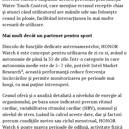
Water-Touch Control, care menține ecranul receptiv chiar
și atunci când utilizatorul are mâinile ude sau folosește
ceasul în ploaie, facilitând interacțiunea în mai multe
scenarii de utilizare.
Mai mult decât un partener pentru sport
Dincolo de funcțiile dedicate antrenamentelor, HONOR
Watch 6 este conceput pentru utilizarea de zi cu zi, având o
autonomie de până la 35 de zile. Într-o categorie în care
autonomia medie este de 5–7 zile, potrivit Intel Market
Research², această performanță reduce frecvența
încărcărilor și permite monitorizarea pe perioade mai
lungi, cu mai puține întreruperi.
Ceasul oferă și o analiză detaliată a nivelului de energie al
organismului, pe baza unor indicatori precum ritmul
cardiac, variabilitatea ritmului cardiac (HRV), somnul și
nivelul de stres. Luând în calcul aceste date, dar și factori
precum condițiile meteo sau ciclul menstrual, HONOR
Watch 6 poate sugera perioade de odihnă, activitate fizică