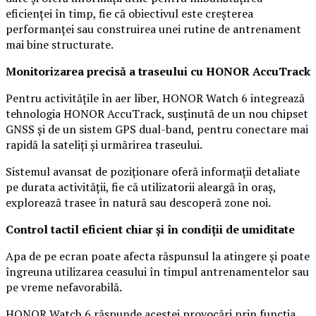
eficienței în timp, fie că obiectivul este creșterea
performanței sau construirea unei rutine de antrenament
mai bine structurate.
Monitorizarea precisă a traseului cu HONOR AccuTrack
Pentru activitățile în aer liber, HONOR Watch 6 integrează
tehnologia HONOR AccuTrack, susținută de un nou chipset
GNSS și de un sistem GPS dual-band, pentru conectare mai
rapidă la sateliți și urmărirea traseului.
Sistemul avansat de poziționare oferă informații detaliate
pe durata activității, fie că utilizatorii aleargă în oraș,
explorează trasee în natură sau descoperă zone noi.
Control tactil eficient chiar și în condiții de umiditate
Apa de pe ecran poate afecta răspunsul la atingere și poate
îngreuna utilizarea ceasului în timpul antrenamentelor sau
pe vreme nefavorabilă.
HONOR Watch 6 răspunde acestei provocări prin funcția