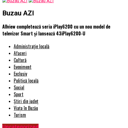
Buzau AZI
Allview completează seria iPlay6200 cu un nou model de
televizor Smart și lansează 43iPlay6200-U
Administrație locală
Afaceri
Cultură
Eveniment
Exclusiv
Politică locală
Social
Sport
Știri din județ
Viața în Buzău
Turism
Uncategorized