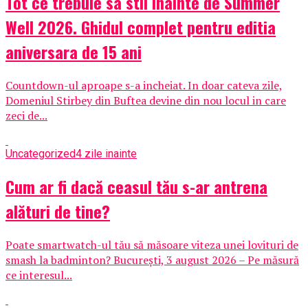
Tot ce trebuie sa stii inainte de Summer
Well 2026. Ghidul complet pentru editia
aniversara de 15 ani
Countdown-ul aproape s-a incheiat. In doar cateva zile,
Domeniul Stirbey din Buftea devine din nou locul in care
zeci de...
Uncategorized
4 zile inainte
Cum ar fi dacă ceasul tău s-ar antrena
alături de tine?
Poate smartwatch-ul tău să măsoare viteza unei lovituri de
smash la badminton? București, 3 august 2026 – Pe măsură
ce interesul...