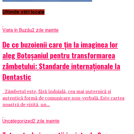
Ultimile stiri locale
Viața în Buzău
2 zile inainte
De ce buzoienii care țin la imaginea lor
aleg Botoșaniul pentru transformarea
zâmbetului: Standarde internaționale la
Dentastic
Zâmbetul este, fără îndoială, cea mai puternică și
autentică formă de comunicare non-verbală. Este cartea
noastră de vizită, un...
Uncategorized
2 zile inainte