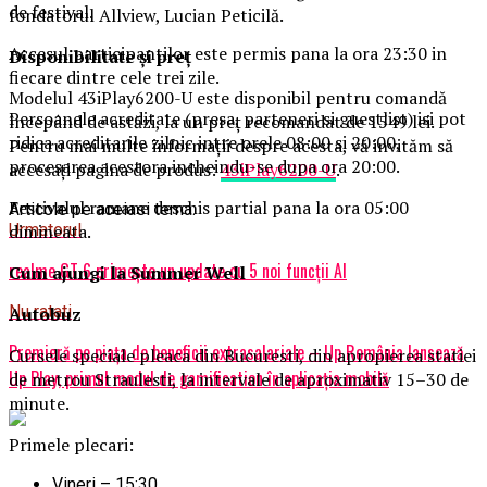
de festival.
fondatorul Allview, Lucian Peticilă.
Accesul participantilor este permis pana la ora 23:30 in
Disponibilitate și preț
fiecare dintre cele trei zile.
Modelul 43iPlay6200-U este disponibil pentru comandă
Persoanele acreditate (presa, parteneri si guestlist) isi pot
începând de astăzi, la un preț recomandat de 1549 lei.
ridica acreditarile zilnic intre orele 08:00 si 20:00,
Pentru mai multe informații despre acesta, vă invităm să
procesarea acestora incheindu-se dupa ora 20:00.
accesați pagina de produs:
43iPlay6200-U
.
Festivalul ramane deschis partial pana la ora 05:00
Articole pe aceiasi tema:
dimineata.
Urmatorul
realme GT 6 primeşte un update cu 5 noi funcţii AI
Cum ajungi la Summer Well
Nu ratati
Autobuz
Premieră pe piața de beneficii extrasalariale – Up România lansează
Cursele speciale pleaca din Bucuresti, din apropierea statiei
Up Play, primul modul de gamification în aplicația mobilă
de metrou Straulesti, la intervale de aproximativ 15–30 de
minute.
Primele plecari:
Vineri – 15:30