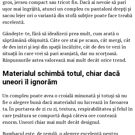
gros, jerseu compact sau tricot fin. Dacă ai nevoie să pari
ușor mai îngrijită, atunci un compleu cu pantaloni drepți și
sacou lejer ori o variantă din stofă subțire poate face treabă
excelentă.
Gândește-te, fără să idealizezi prea mult, cum arată o
săptămână obișnuită. Câte ore stai pe scaun, cât mergi, cât
de des intri și ieși din spații încălzite, cât de des te vezi în
situații în care vrei să pari aranjată, dar nu scorțoasă.
Răspunsurile astea valorează mai mult decât orice trend.
Materialul schimbă totul, chiar dacă
uneori îl ignorăm
Un compleu poate avea o croială minunată și totuși să nu
fie o alegere bună dacă materialul nu lucrează în favoarea
ta. În purtarea de zi cu zi, textura, respirabilitatea și felul în
care țesătura se comportă după câteva ore contează
enorm. Uneori chiar mai mult decât designul.
Bumbacul este, de regulă, o alegere excelentă pentru