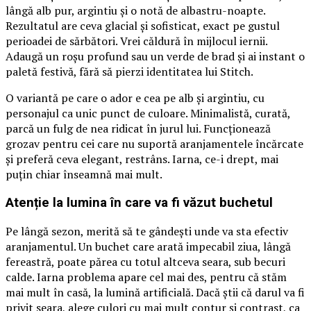
lângă alb pur, argintiu și o notă de albastru-noapte.
Rezultatul are ceva glacial și sofisticat, exact pe gustul
perioadei de sărbători. Vrei căldură în mijlocul iernii.
Adaugă un roșu profund sau un verde de brad și ai instant o
paletă festivă, fără să pierzi identitatea lui Stitch.
O variantă pe care o ador e cea pe alb și argintiu, cu
personajul ca unic punct de culoare. Minimalistă, curată,
parcă un fulg de nea ridicat în jurul lui. Funcționează
grozav pentru cei care nu suportă aranjamentele încărcate
și preferă ceva elegant, restrâns. Iarna, ce-i drept, mai
puțin chiar înseamnă mai mult.
Atenție la lumina în care va fi văzut buchetul
Pe lângă sezon, merită să te gândești unde va sta efectiv
aranjamentul. Un buchet care arată impecabil ziua, lângă
fereastră, poate părea cu totul altceva seara, sub becuri
calde. Iarna problema apare cel mai des, pentru că stăm
mai mult în casă, la lumină artificială. Dacă știi că darul va fi
privit seara, alege culori cu mai mult contur și contrast, ca