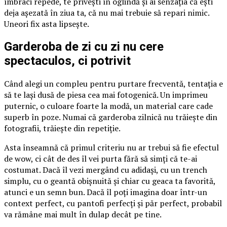
îmbraci repede, te privești în oglindă și ai senzația că ești
deja așezată în ziua ta, că nu mai trebuie să repari nimic.
Uneori fix asta lipsește.
Garderoba de zi cu zi nu cere
spectaculos, ci potrivit
Când alegi un compleu pentru purtare frecventă, tentația e
să te lași dusă de piesa cea mai fotogenică. Un imprimeu
puternic, o culoare foarte la modă, un material care cade
superb în poze. Numai că garderoba zilnică nu trăiește din
fotografii, trăiește din repetiție.
Asta înseamnă că primul criteriu nu ar trebui să fie efectul
de wow, ci cât de des îl vei purta fără să simți că te-ai
costumat. Dacă îl vezi mergând cu adidași, cu un trench
simplu, cu o geantă obișnuită și chiar cu geaca ta favorită,
atunci e un semn bun. Dacă îl poți imagina doar într-un
context perfect, cu pantofi perfecți și păr perfect, probabil
va rămâne mai mult în dulap decât pe tine.