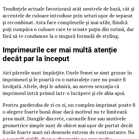
Tendințele actuale favorizează atât neutrele de bază, cât și
accentele de culoare introduse prin seturi ușor de separat
și recombinat. Asta face compleurile și mai utile, fiindcă
poți cumpăra o culoare care te scoate puțin din rutină, dar
fără să te condamne la o singură formulă de styling.
Imprimeurile cer mai multă atenție
decât par la început
Aici părerile sunt împărțite. Unele femei se simt grozav în
imprimeuri și le poartă cu o naturalețe care nu poate fi
învățată. Altele, deși le admiră, au mereu senzația că
imprimeul intră primul într-o încăpere și ele abia apoi.
Pentru garderoba de zi cu zi, un compleu imprimat poate fi
o alegere foarte bună doar dacă motivul nu te limitează
prea mult. Dungile discrete, carourile fine sau motivele
geometrice simple sunt de obicei mai ușor de purtat decât
florile foarte mari ori desenele extrem de contrastante. Nu