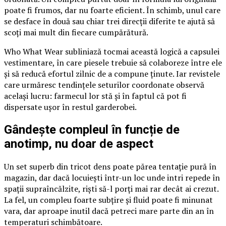
poate fi frumos, dar nu foarte eficient. În schimb, unul care
se desface în două sau chiar trei direcții diferite te ajută să
scoți mai mult din fiecare cumpărătură.
Who What Wear subliniază tocmai această logică a capsulei
vestimentare, în care piesele trebuie să colaboreze între ele
și să reducă efortul zilnic de a compune ținute. Iar revistele
care urmăresc tendințele seturilor coordonate observă
același lucru: farmecul lor stă și în faptul că pot fi
dispersate ușor în restul garderobei.
Gândește compleul în funcție de
anotimp, nu doar de aspect
Un set superb din tricot dens poate părea tentație pură în
magazin, dar dacă locuiești într-un loc unde intri repede în
spații supraîncălzite, riști să-l porți mai rar decât ai crezut.
La fel, un compleu foarte subțire și fluid poate fi minunat
vara, dar aproape inutil dacă petreci mare parte din an în
temperaturi schimbătoare.