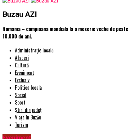
Buzau AZI
Romania – campioana mondiala la o meserie veche de peste
10.000 de ani.
Administrație locală
Afaceri
Cultură
Eveniment
Exclusiv
Politică locală
Social
Sport
Știri din județ
Viața în Buzău
Turism
Eveniment