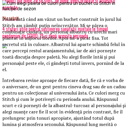
Cadouri din piele, ce se simt…pe piele: genți brodate și accesorii
asortate
Nu ratati
Prima dată când am văzut un buchet construit în jurul lui
Stitch am zâmbit puțin neîncrezător. Mi se părea o
4 sfaturi utile pentru sustinerea sanatatii mintale in timpul
combinație ciudată, un personaj albastru cu urechi mari
pandemiei de COVID-19 și după aceasta perioada
plantat în mijlocul florilor. Apoi mi-a picat fisa. Tot
secretul stă în culoare. Albastrul lui aparte schimbă felul în
care percepi restul aranjamentului, iar de aici pornește
toată discuția despre paletă. Nu alegi florile întâi și pui
personajul peste ele, ci gândești totul invers, pornind de la
el.
Întrebarea revine aproape de fiecare dată, fie că e vorba de
o aniversare, de un gest pentru cineva drag sau de un cadou
pentru un colecționar al universului ăsta. Ce culori merg cu
Stitch și cum le potrivești cu perioada anului. Răspunsul
scurt e că pornești de la albastrul-turcoaz al personajului și
alegi nuanțe care fie îl scot în evidență prin contrast, fie îl
prelungesc prin tonuri apropiate, ajustând totul după
lumina și atmosfera sezonului. Răspunsul lung merită o