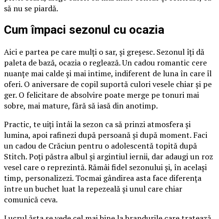
să nu se piardă.
Cum împaci sezonul cu ocazia
Aici e partea pe care mulți o sar, și greșesc. Sezonul îți dă
paleta de bază, ocazia o reglează. Un cadou romantic cere
nuanțe mai calde și mai intime, indiferent de luna în care îl
oferi. O aniversare de copil suportă culori vesele chiar și pe
ger. O felicitare de absolvire poate merge pe tonuri mai
sobre, mai mature, fără să iasă din anotimp.
Practic, te uiți întâi la sezon ca să prinzi atmosfera și
lumina, apoi rafinezi după persoană și după moment. Faci
un cadou de Crăciun pentru o adolescentă topită după
Stitch. Poți păstra albul și argintiul iernii, dar adaugi un roz
vesel care o reprezintă. Rămâi fidel sezonului și, în același
timp, personalizezi. Tocmai gândirea asta face diferența
între un buchet luat la repezeală și unul care chiar
comunică ceva.
Lucrul ăsta se vede cel mai bine la brandurile care tratează