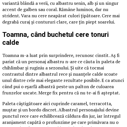
variantă blândă a verii, cu albastru senin, alb și un singur
accent de galben sau coral. Rămâne luminos, dar nu
strident. Vara nu cere neapărat culori țipătoare. Cere mai
degrabă curaj și contururi clare, care țin piept soarelui.
Toamna, când buchetul cere tonuri
calde
Toamna m-a luat prin surprindere, recunosc cinstit. Aș fi
pariat că un personaj albastru n-are ce căuta în paleta de
chihlimbar și ruginiu a sezonului. Și uite că tocmai
contrastul dintre albastrul rece și nuanțele calde scoate
unul dintre cele mai elegante rezultate posibile. E ca atunci
când pui o eșarfă albastră peste un palton de culoarea
frunzelor uscate. Merge fix pentru că nu te-ai fi așteptat.
Paleta câștigătoare aici cuprinde caramel, terracotta,
muștar și un bordo discret. Albastrul personajului devine
punctul rece care echilibrează căldura din jur, iar întregul
aranjament capătă o profunzime pe care primăvara nu o