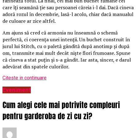
rafinează totul. La final, cel mai bun buchet rămâne cel
care îți seamănă ție sau persoanei căreia i-l dai. Dacă cineva
adoră rozul în decembrie, lasă-l acolo, chiar dacă manualul
de culoare ar zice altfel.
Am ajuns să cred că armonia nu înseamnă o schemă
perfectă, ci coerența unei intenții. Un buchet construit în
jurul lui Stitch, cu o paletă gândită după anotimp și după
om, transmite mai mult decât niște flori frumoase. Spune
că cineva a stat puțin și s-a gândit. Iar asta, sincer, e darul
adevărat din spatele culorilor.
Citeste in continuare
Eveniment
Cum alegi cele mai potrivite compleuri
pentru garderoba de zi cu zi?