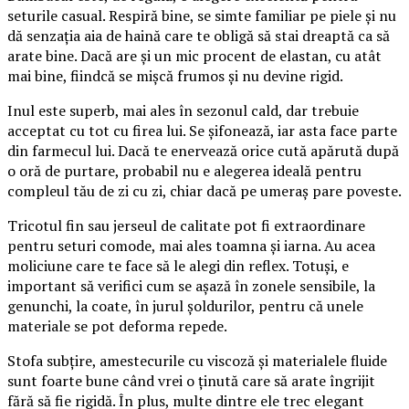
seturile casual. Respiră bine, se simte familiar pe piele și nu
dă senzația aia de haină care te obligă să stai dreaptă ca să
arate bine. Dacă are și un mic procent de elastan, cu atât
mai bine, fiindcă se mișcă frumos și nu devine rigid.
Inul este superb, mai ales în sezonul cald, dar trebuie
acceptat cu tot cu firea lui. Se șifonează, iar asta face parte
din farmecul lui. Dacă te enervează orice cută apărută după
o oră de purtare, probabil nu e alegerea ideală pentru
compleul tău de zi cu zi, chiar dacă pe umeraș pare poveste.
Tricotul fin sau jerseul de calitate pot fi extraordinare
pentru seturi comode, mai ales toamna și iarna. Au acea
moliciune care te face să le alegi din reflex. Totuși, e
important să verifici cum se așază în zonele sensibile, la
genunchi, la coate, în jurul șoldurilor, pentru că unele
materiale se pot deforma repede.
Stofa subțire, amestecurile cu viscoză și materialele fluide
sunt foarte bune când vrei o ținută care să arate îngrijit
fără să fie rigidă. În plus, multe dintre ele trec elegant