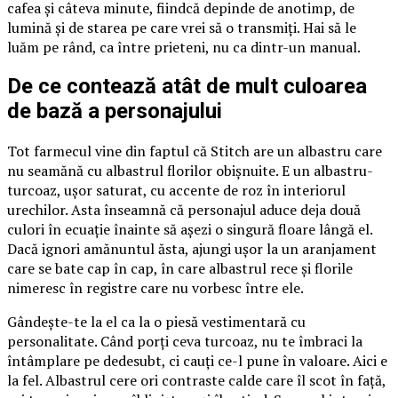
cafea și câteva minute, fiindcă depinde de anotimp, de
lumină și de starea pe care vrei să o transmiți. Hai să le
luăm pe rând, ca între prieteni, nu ca dintr-un manual.
De ce contează atât de mult culoarea
de bază a personajului
Tot farmecul vine din faptul că Stitch are un albastru care
nu seamănă cu albastrul florilor obișnuite. E un albastru-
turcoaz, ușor saturat, cu accente de roz în interiorul
urechilor. Asta înseamnă că personajul aduce deja două
culori în ecuație înainte să așezi o singură floare lângă el.
Dacă ignori amănuntul ăsta, ajungi ușor la un aranjament
care se bate cap în cap, în care albastrul rece și florile
nimeresc în registre care nu vorbesc între ele.
Gândește-te la el ca la o piesă vestimentară cu
personalitate. Când porți ceva turcoaz, nu te îmbraci la
întâmplare pe dedesubt, ci cauți ce-l pune în valoare. Aici e
la fel. Albastrul cere ori contraste calde care îl scot în față,