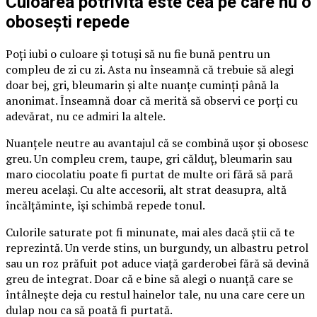
Culoarea potrivită este cea pe care nu o
obosești repede
Poți iubi o culoare și totuși să nu fie bună pentru un
compleu de zi cu zi. Asta nu înseamnă că trebuie să alegi
doar bej, gri, bleumarin și alte nuanțe cuminți până la
anonimat. Înseamnă doar că merită să observi ce porți cu
adevărat, nu ce admiri la altele.
Nuanțele neutre au avantajul că se combină ușor și obosesc
greu. Un compleu crem, taupe, gri călduț, bleumarin sau
maro ciocolatiu poate fi purtat de multe ori fără să pară
mereu același. Cu alte accesorii, alt strat deasupra, altă
încălțăminte, își schimbă repede tonul.
Culorile saturate pot fi minunate, mai ales dacă știi că te
reprezintă. Un verde stins, un burgundy, un albastru petrol
sau un roz prăfuit pot aduce viață garderobei fără să devină
greu de integrat. Doar că e bine să alegi o nuanță care se
întâlnește deja cu restul hainelor tale, nu una care cere un
dulap nou ca să poată fi purtată.