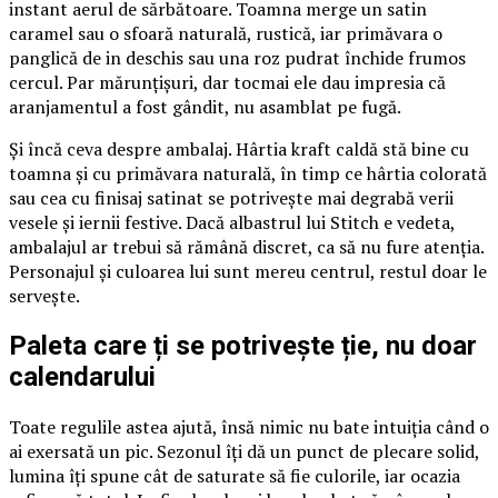
instant aerul de sărbătoare. Toamna merge un satin
caramel sau o sfoară naturală, rustică, iar primăvara o
panglică de in deschis sau una roz pudrat închide frumos
cercul. Par mărunțișuri, dar tocmai ele dau impresia că
aranjamentul a fost gândit, nu asamblat pe fugă.
Și încă ceva despre ambalaj. Hârtia kraft caldă stă bine cu
toamna și cu primăvara naturală, în timp ce hârtia colorată
sau cea cu finisaj satinat se potrivește mai degrabă verii
vesele și iernii festive. Dacă albastrul lui Stitch e vedeta,
ambalajul ar trebui să rămână discret, ca să nu fure atenția.
Personajul și culoarea lui sunt mereu centrul, restul doar le
servește.
Paleta care ți se potrivește ție, nu doar
calendarului
Toate regulile astea ajută, însă nimic nu bate intuiția când o
ai exersată un pic. Sezonul îți dă un punct de plecare solid,
lumina îți spune cât de saturate să fie culorile, iar ocazia