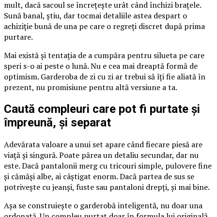
mult, dacă sacoul se încrețește urât când închizi brațele.
Sună banal, știu, dar tocmai detaliile astea despart o
achiziție bună de una pe care o regreți discret după prima
purtare.
Mai există și tentația de a cumpăra pentru silueta pe care
speri s-o ai peste o lună. Nu e cea mai dreaptă formă de
optimism. Garderoba de zi cu zi ar trebui să îți fie aliată în
prezent, nu promisiune pentru altă versiune a ta.
Caută compleuri care pot fi purtate și
împreună, și separat
Adevărata valoare a unui set apare când fiecare piesă are
viață și singură. Poate părea un detaliu secundar, dar nu
este. Dacă pantalonii merg cu tricouri simple, pulovere fine
și cămăși albe, ai câștigat enorm. Dacă partea de sus se
potrivește cu jeanși, fuste sau pantaloni drepți, și mai bine.
Așa se construiește o garderobă inteligentă, nu doar una
ordonată. Un compleu purtat doar în formula lui originală