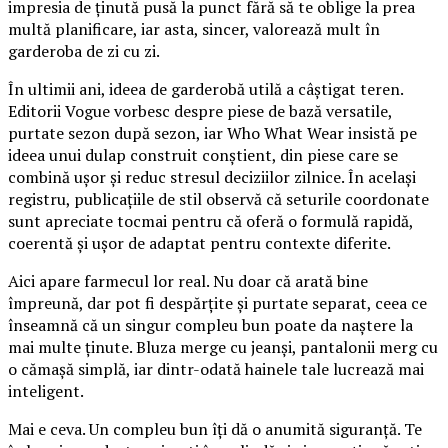
impresia de ținută pusă la punct fără să te oblige la prea
multă planificare, iar asta, sincer, valorează mult în
garderoba de zi cu zi.
În ultimii ani, ideea de garderobă utilă a câștigat teren.
Editorii Vogue vorbesc despre piese de bază versatile,
purtate sezon după sezon, iar Who What Wear insistă pe
ideea unui dulap construit conștient, din piese care se
combină ușor și reduc stresul deciziilor zilnice. În același
registru, publicațiile de stil observă că seturile coordonate
sunt apreciate tocmai pentru că oferă o formulă rapidă,
coerentă și ușor de adaptat pentru contexte diferite.
Aici apare farmecul lor real. Nu doar că arată bine
împreună, dar pot fi despărțite și purtate separat, ceea ce
înseamnă că un singur compleu bun poate da naștere la
mai multe ținute. Bluza merge cu jeanși, pantalonii merg cu
o cămașă simplă, iar dintr-odată hainele tale lucrează mai
inteligent.
Mai e ceva. Un compleu bun îți dă o anumită siguranță. Te