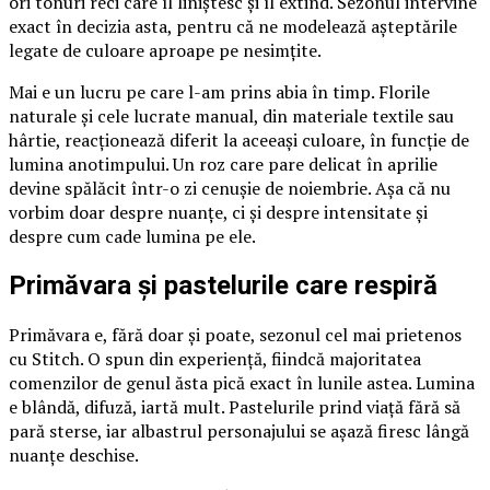
ori tonuri reci care îl liniștesc și îl extind. Sezonul intervine
exact în decizia asta, pentru că ne modelează așteptările
legate de culoare aproape pe nesimțite.
Mai e un lucru pe care l-am prins abia în timp. Florile
naturale și cele lucrate manual, din materiale textile sau
hârtie, reacționează diferit la aceeași culoare, în funcție de
lumina anotimpului. Un roz care pare delicat în aprilie
devine spălăcit într-o zi cenușie de noiembrie. Așa că nu
vorbim doar despre nuanțe, ci și despre intensitate și
despre cum cade lumina pe ele.
Primăvara și pastelurile care respiră
Primăvara e, fără doar și poate, sezonul cel mai prietenos
cu Stitch. O spun din experiență, fiindcă majoritatea
comenzilor de genul ăsta pică exact în lunile astea. Lumina
e blândă, difuză, iartă mult. Pastelurile prind viață fără să
pară sterse, iar albastrul personajului se așază firesc lângă
nuanțe deschise.