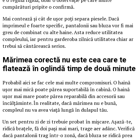
e o regulă rigidă, doar o observație pe care multe
cumpărături pripite o confirmă.
Mai contează și cât de ușor poți separa piesele. Dacă
imprimeul e foarte specific, pantalonii sau bluza vor fi mai
greu de combinat cu alte haine. Asta reduce utilitatea
compleului, iar pentru garderoba zilnică utilitatea chiar ar
trebui să cântărească serios.
Mărimea corectă nu este cea care te
flatează în oglindă timp de două minute
Probabil aici se fac cele mai multe compromisuri. O haină
ușor mai mică poate părea suportabilă în cabină. O haină
ușor mai mare poate părea reparabilă din accesorii sau
încălțăminte. În realitate, dacă mărimea nu e bună,
compleul nu va avea viață lungă în dulapul tău.
Un set pentru zi de zi trebuie probat în mișcare. Așază-te,
ridică brațele, fă doi pași mai mari, trage aer adânc. Verifică
dacă pantalonii trag într-o zonă, dacă bluza se ridică prea