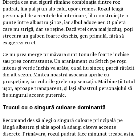
Direcția cea mai sigură rămâne combinația dintre roz
pudrat, lila pal și un alb cald, ușor cremos. Rozul leagă
personajul de accentele lui interioare, lila construiește o
punte între albastru și roz, iar albul aduce aer. O paletă
care nu strigă, dar se reține. Dacă vrei ceva mai jucăuș, poți
strecura un galben foarte deschis, gen primulă, fără să
exagerezi cu el.
Ce nu prea merge primăvara sunt tonurile foarte închise
sau prea contrastante. Un aranjament cu Stitch pe roșu
intens și verde închis va arăta, ca să fiu sincer, parcă rătăcit
din alt sezon. Mintea noastră asociază aprilie cu
prospețime, iar culorile grele rup senzația. Mai bine ții totul
ușor, aproape transparent, și lași albastrul personajului să
fie singurul accent puternic.
Trucul cu o singură culoare dominantă
Recomand des să alegi o singură culoare principală pe
lângă albastru și abia apoi să adaugi câteva accente
discrete. Primăvara, rozul pudrat face minunat treaba asta.