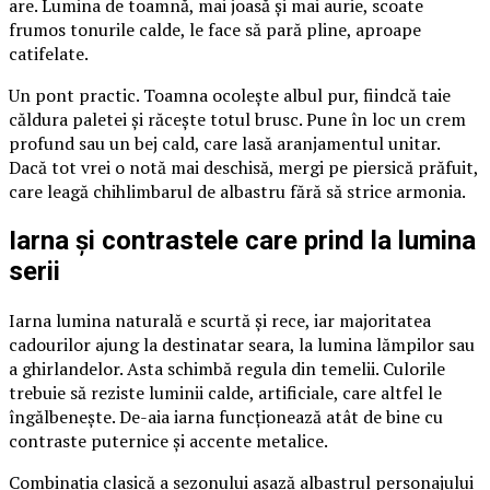
are. Lumina de toamnă, mai joasă și mai aurie, scoate
frumos tonurile calde, le face să pară pline, aproape
catifelate.
Un pont practic. Toamna ocolește albul pur, fiindcă taie
căldura paletei și răcește totul brusc. Pune în loc un crem
profund sau un bej cald, care lasă aranjamentul unitar.
Dacă tot vrei o notă mai deschisă, mergi pe piersică prăfuit,
care leagă chihlimbarul de albastru fără să strice armonia.
Iarna și contrastele care prind la lumina
serii
Iarna lumina naturală e scurtă și rece, iar majoritatea
cadourilor ajung la destinatar seara, la lumina lămpilor sau
a ghirlandelor. Asta schimbă regula din temelii. Culorile
trebuie să reziste luminii calde, artificiale, care altfel le
îngălbenește. De-aia iarna funcționează atât de bine cu
contraste puternice și accente metalice.
Combinația clasică a sezonului așază albastrul personajului