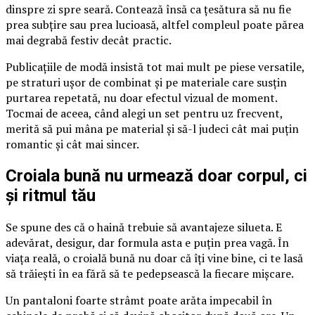
dinspre zi spre seară. Contează însă ca țesătura să nu fie
prea subțire sau prea lucioasă, altfel compleul poate părea
mai degrabă festiv decât practic.
Publicațiile de modă insistă tot mai mult pe piese versatile,
pe straturi ușor de combinat și pe materiale care susțin
purtarea repetată, nu doar efectul vizual de moment.
Tocmai de aceea, când alegi un set pentru uz frecvent,
merită să pui mâna pe material și să-l judeci cât mai puțin
romantic și cât mai sincer.
Croiala bună nu urmează doar corpul, ci
și ritmul tău
Se spune des că o haină trebuie să avantajeze silueta. E
adevărat, desigur, dar formula asta e puțin prea vagă. În
viața reală, o croială bună nu doar că îți vine bine, ci te lasă
să trăiești în ea fără să te pedepsească la fiecare mișcare.
Un pantaloni foarte strâmt poate arăta impecabil în