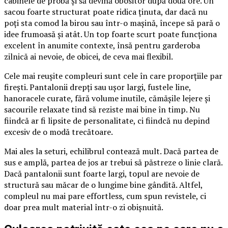
cabinele de probă și să devină obositor după două ore. Un
sacou foarte structurat poate ridica ținuta, dar dacă nu
poți sta comod la birou sau într-o mașină, începe să pară o
idee frumoasă și atât. Un top foarte scurt poate funcționa
excelent în anumite contexte, însă pentru garderoba
zilnică ai nevoie, de obicei, de ceva mai flexibil.
Cele mai reușite compleuri sunt cele în care proporțiile par
firești. Pantalonii drepți sau ușor largi, fustele line,
hanoracele curate, fără volume inutile, cămășile lejere și
sacourile relaxate tind să reziste mai bine în timp. Nu
fiindcă ar fi lipsite de personalitate, ci fiindcă nu depind
excesiv de o modă trecătoare.
Mai ales la seturi, echilibrul contează mult. Dacă partea de
sus e amplă, partea de jos ar trebui să păstreze o linie clară.
Dacă pantalonii sunt foarte largi, topul are nevoie de
structură sau măcar de o lungime bine gândită. Altfel,
compleul nu mai pare effortless, cum spun revistele, ci
doar prea mult material într-o zi obișnuită.