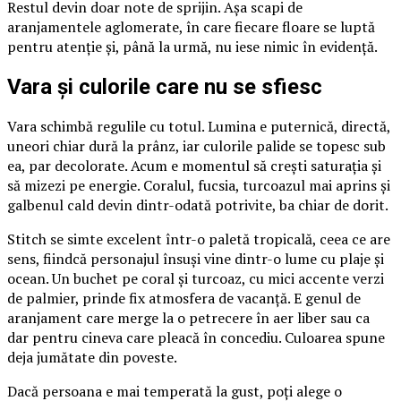
Restul devin doar note de sprijin. Așa scapi de
aranjamentele aglomerate, în care fiecare floare se luptă
pentru atenție și, până la urmă, nu iese nimic în evidență.
Vara și culorile care nu se sfiesc
Vara schimbă regulile cu totul. Lumina e puternică, directă,
uneori chiar dură la prânz, iar culorile palide se topesc sub
ea, par decolorate. Acum e momentul să crești saturația și
să mizezi pe energie. Coralul, fucsia, turcoazul mai aprins și
galbenul cald devin dintr-odată potrivite, ba chiar de dorit.
Stitch se simte excelent într-o paletă tropicală, ceea ce are
sens, fiindcă personajul însuși vine dintr-o lume cu plaje și
ocean. Un buchet pe coral și turcoaz, cu mici accente verzi
de palmier, prinde fix atmosfera de vacanță. E genul de
aranjament care merge la o petrecere în aer liber sau ca
dar pentru cineva care pleacă în concediu. Culoarea spune
deja jumătate din poveste.
Dacă persoana e mai temperată la gust, poți alege o