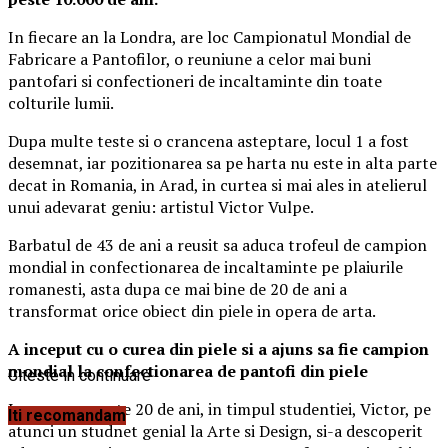
In fiecare an la Londra, are loc Campionatul Mondial de
Fabricare a Pantofilor, o reuniune a celor mai buni
pantofari si confectioneri de incaltaminte din toate
colturile lumii.
Dupa multe teste si o crancena asteptare, locul 1 a fost
desemnat, iar pozitionarea sa pe harta nu este in alta parte
decat in Romania, in Arad, in curtea si mai ales in atelierul
unui adevarat geniu: artistul Victor Vulpe.
Barbatul de 43 de ani a reusit sa aduca trofeul de campion
mondial in confectionarea de incaltaminte pe plaiurile
romanesti, asta dupa ce mai bine de 20 de ani a
transformat orice obiect din piele in opera de arta.
A inceput cu o curea din piele si a ajuns sa fie campion
mondial la confectionarea de pantofi din piele
Citeste in continuare
In urma cu peste 20 de ani, in timpul studentiei, Victor, pe
Iti recomandam
atunci un studnet genial la Arte si Design, si-a descoperit