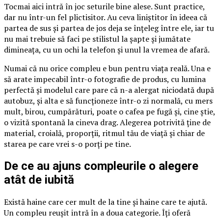
Tocmai aici intră în joc seturile bine alese. Sunt practice,
dar nu într-un fel plictisitor. Au ceva liniștitor în ideea că
partea de sus și partea de jos deja se înțeleg între ele, iar tu
nu mai trebuie să faci pe stilistul la șapte și jumătate
dimineața, cu un ochi la telefon și unul la vremea de afară.
Numai că nu orice compleu e bun pentru viața reală. Una e
să arate impecabil într-o fotografie de produs, cu lumina
perfectă și modelul care pare că n-a alergat niciodată după
autobuz, și alta e să funcționeze într-o zi normală, cu mers
mult, birou, cumpărături, poate o cafea pe fugă și, cine știe,
o vizită spontană la cineva drag. Alegerea potrivită ține de
material, croială, proporții, ritmul tău de viață și chiar de
starea pe care vrei s-o porți pe tine.
De ce au ajuns compleurile o alegere
atât de iubită
Există haine care cer mult de la tine și haine care te ajută.
Un compleu reușit intră în a doua categorie. Îți oferă