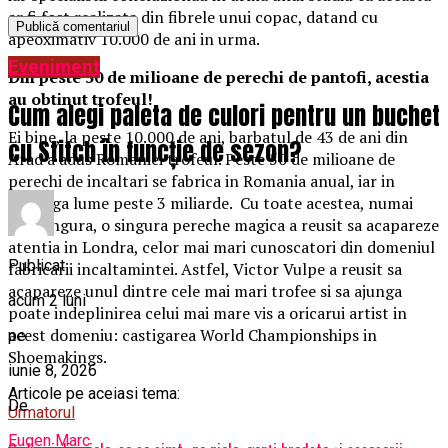
ar fi fost realizata din fibrele unui copac, datand cu
apeoximativ 10.000 de ani in urma.
Eveniment
Din peste 50 de milioane de perechi de pantofi, acestia
au obtinut trofeul!
Cum alegi paleta de culori pentru un buchet
Ei bine, la peste 10.000 de ani, barbatul de 43 de ani din
cu Stitch în funcție de sezon?
Arad a adus Romaniei trofeul. Peste 50 de milioane de
perechi de incaltari se fabrica in Romania anual, iar in
intreaga lume peste 3 miliarde. Cu toate acestea, numai
una singura, o singura pereche magica a reusit sa acapareze
atentia in Londra, celor mai mari cunoscatori din domeniul
Publicat
fabricarii incaltamintei. Astfel, Victor Vulpe a reusit sa
acapareze unul dintre cele mai mari trofee si sa ajunga
acum 2 luni
poate indeplinirea celui mai mare vis a oricarui artist in
acest domeniu: castigarea World Championships in
pe
Shoemakings.
iunie 8, 2026
Articole pe aceiasi tema:
De
Urmatorul
Eugen Marc