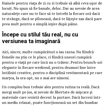
Hainele pentru viața de zi cu zi trebuie să aibă ceva ușor de
locuit. Nu spun să fie banale, deloc. Dar au nevoie de acea
naturalețe care nu te face să te întrebi la fiecare oră dacă
te strânge, dacă se șifonează, dacă te lățește sau dacă pare
prea mult pentru o simplă ieșire după pâine.
Începe cu stilul tău real, nu cu
versiunea ta imaginară
Aici, sincer, multe cumpărături o iau razna. Nu fiindcă
femeile nu știu ce le place, ci fiindcă uneori cumpără
pentru o viață pe care încă nu o trăiesc. Pentru brunch-uri
elegante în fiecare weekend, pentru drumuri line între
întâlniri creative, pentru o disciplină vestimentară pe care
marțea, la ora opt, nu o mai are nimeni.
Un compleu bun trebuie ales pentru rutina ta reală. Dacă
mergi mult pe jos, ai nevoie de libertate de mișcare și
materiale care rezistă decent la purtare. Dacă lucrezi într-
un mediu relaxat, poate funcționează un set din bumbac