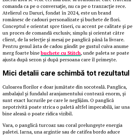
comanda ca pe o conversație, nu ca pe o tranzacție rece.
Atelierul cu Daruri, fondat în 2024, este un brand
românesc de cadouri personalizate și buchete de flori.
Conceptul e orientat spre tineri, cu accent pe calitate și pe
un proces de comandă exclusiv, simplu și orientat către
client, de la selecție și mesaj pe panglică până la livrare.
Pentru genul ăsta de cadou gândit pe gustul cuiva anume
merg foarte bine
buchete cu Stitch
, unde paleta se poate
ajusta după sezon și după persoana care îl primește.
Mici detalii care schimbă tot rezultatul
Culoarea florilor e doar jumătate din socoteală. Panglica,
ambalajul și fundalul aranjamentului contează enorm, și
sunt exact lucrurile pe care le neglijăm. O panglică
nepotrivită poate strica o paletă altfel impecabilă, iar una
bine aleasă o poate ridica vizibil.
Vara, o panglică turcoaz sau coral prelungește energia
paletei. Iarna, una argintie sau de catifea bordo aduce