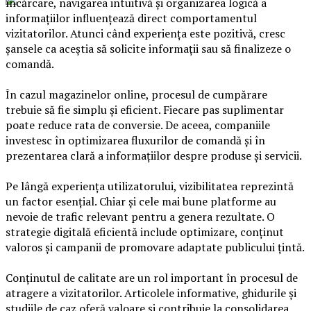
încărcare, navigarea intuitivă și organizarea logică a
informațiilor influențează direct comportamentul
vizitatorilor. Atunci când experiența este pozitivă, cresc
șansele ca aceștia să solicite informații sau să finalizeze o
comandă.
În cazul magazinelor online, procesul de cumpărare
trebuie să fie simplu și eficient. Fiecare pas suplimentar
poate reduce rata de conversie. De aceea, companiile
investesc în optimizarea fluxurilor de comandă și în
prezentarea clară a informațiilor despre produse și servicii.
Pe lângă experiența utilizatorului, vizibilitatea reprezintă
un factor esențial. Chiar și cele mai bune platforme au
nevoie de trafic relevant pentru a genera rezultate. O
strategie digitală eficientă include optimizare, conținut
valoros și campanii de promovare adaptate publicului țintă.
Conținutul de calitate are un rol important în procesul de
atragere a vizitatorilor. Articolele informative, ghidurile și
studiile de caz oferă valoare și contribuie la consolidarea