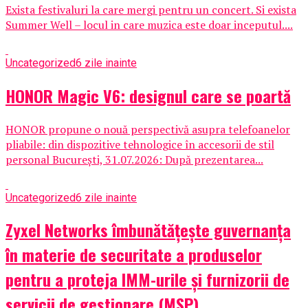
Exista festivaluri la care mergi pentru un concert. Si exista
Summer Well – locul in care muzica este doar inceputul....
Uncategorized
6 zile inainte
HONOR Magic V6: designul care se poartă
HONOR propune o nouă perspectivă asupra telefoanelor
pliabile: din dispozitive tehnologice în accesorii de stil
personal București, 31.07.2026: După prezentarea...
Uncategorized
6 zile inainte
Zyxel Networks îmbunătățește guvernanța
în materie de securitate a produselor
pentru a proteja IMM-urile și furnizorii de
servicii de gestionare (MSP)