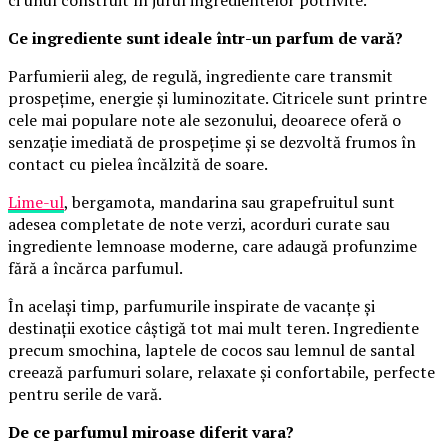
ci unul construit în jurul ingredientelor potrivite.
Ce ingrediente sunt ideale într-un parfum de vară?
Parfumierii aleg, de regulă, ingrediente care transmit
prospețime, energie și luminozitate. Citricele sunt printre
cele mai populare note ale sezonului, deoarece oferă o
senzație imediată de prospețime și se dezvoltă frumos în
contact cu pielea încălzită de soare.
Lime-ul
, bergamota, mandarina sau grapefruitul sunt
adesea completate de note verzi, acorduri curate sau
ingrediente lemnoase moderne, care adaugă profunzime
fără a încărca parfumul.
În același timp, parfumurile inspirate de vacanțe și
destinații exotice câștigă tot mai mult teren. Ingrediente
precum smochina, laptele de cocos sau lemnul de santal
creează parfumuri solare, relaxate și confortabile, perfecte
pentru serile de vară.
De ce parfumul miroase diferit vara?