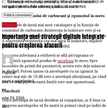
de frânare și este cu aproximativ 18 metri mai mică față de
Salvează-mi numele, emailul și site-ul web în acest
cel mai slab nivel de aderență, adică litera E.
navigator pentru data viitoare când o să comentez.
Eficiența consumului de carburant și zgomotul în mers
Afaceri
Anvelopele de iarnă mai sunt catalogate și în funcție de
consumul de carburant. Rezistența la înaintare este și ea
Importanța unei strategii digitale integrate
afișată pe etichetă sub formă de litere, tot de la A la E, unde
A reprezintă rezistența cea mai mică la înaintare, implicit
pentru creșterea afacerii
consumul cel mai redus de combustibil.
În partea inferioară a etichetei se află pictograma ce
reprezintă zgomotul produs de
anvelope
în mers. Spre
deosebire de primii doi parametrii, acesta este deja măsurat
în decibel. Putem spune că anvelopele cu un zgomot la
Publicat
rulare mai mic de 70 dB este o anvelopă silențioasă, pe când
acum o săptămână
una ce depășește această limită este mai zgomotoasă.
pe
Concluzii
iulie 29, 2026
Orice anvelopă de iarnă decidem să cumpărăm, ar fi bine ca
alegerea anvelopelor să fie axată în primul rând pe indici de
De