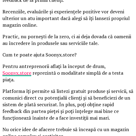
Recenziile, evaluările și experiențele pozitive vor deveni
ulterior un atu important dacă alegi să îți lansezi propriul
magazin online.
Practic, nu pornești de la zero, ci ai deja dovada că oamenii
au încredere în produsele sau serviciile tale.
Cum te poate ajuta Soonyx.store?
Pentru antreprenorii aflați la început de drum,
Soonyx.store
reprezintă o modalitate simplă de a testa
piața.
Platforma îți permite să listezi gratuit produse și servicii, să
comunici direct cu potențialii clienți și să beneficiezi de un
sistem de plată securizat. În plus, poți obține rapid
feedback din partea pieței și poți înțelege mai bine ce
funcționează înainte de a face investiții mai mari.
Nu orice idee de afacere trebuie să înceapă cu un magazin
online complex și costisitor.