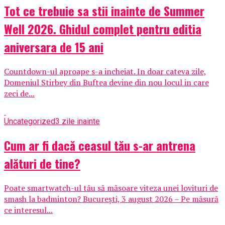
Tot ce trebuie sa stii inainte de Summer
Well 2026. Ghidul complet pentru editia
aniversara de 15 ani
Countdown-ul aproape s-a incheiat. In doar cateva zile,
Domeniul Stirbey din Buftea devine din nou locul in care
zeci de...
Uncategorized
3 zile inainte
Cum ar fi dacă ceasul tău s-ar antrena
alături de tine?
Poate smartwatch-ul tău să măsoare viteza unei lovituri de
smash la badminton? București, 3 august 2026 – Pe măsură
ce interesul...