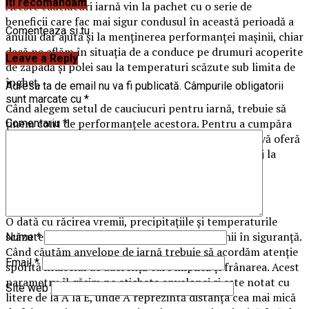
Iti recomandam
Aceste cauciucuri iarnă vin la pachet cu o serie de
beneficii care fac mai sigur condusul în această perioadă a
Comenteaza si tu
anului dar ajută și la menținerea performanței mașinii, chiar
dacă ne aflăm în situația de a conduce pe drumuri acoperite
Leave a Reply
de zăpadă și polei sau la temperaturi scăzute sub limita de
îngheț.
Adresa ta de email nu va fi publicată.
Câmpurile obligatorii
sunt marcate cu
*
Când alegem setul de cauciucuri pentru iarnă, trebuie să
ținem cont de performanțele acestora. Pentru a cumpăra
Comentariu
*
cauciucuri iarnă
la prețuri bune, cei de la Vadrexim vă oferă
o gamă variată de anvelope și posibilitate de montaj la
cumpărare.
Aderența și frânarea pe carosabil umed
O dată cu răcirea vremii, precipitațiile și temperaturile
scăzute fac aproape imposibilă oprirea mașinii în siguranță.
Nume
*
Când căutăm anvelope de iarnă trebuie să acordăm atenție
Email
*
sporită indicelui de aderență care implică și frânarea. Acest
parametru îl găsim pe eticheta anvelopei și este notat cu
Site web
litere de la A la E, unde A reprezintă distanța cea mai mică