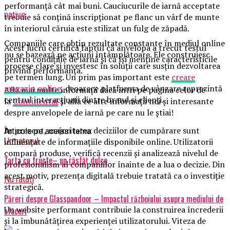
performanță cât mai buni. Cauciucurile de iarnă acceptate
native
trebuie să conțină inscripționat pe flanc un vârf de munte
în interiorul căruia este stilizat un fulg de zăpadă.
Companiile care obțin rezultate constante în mediul online
Acest lucru certifică faptul că anvelopa a trecut testul
nu se bazează pe acțiuni întâmplătoare. Ele construiesc
pentru condițiile de iarnă și că își menține caracteristicile
procese clare și investesc în soluții care susțin dezvoltarea
privind performanța.
pe termen lung. Un prim pas important este
creare
magazin online
, deoarece platforma de vânzare reprezintă
Află mai multe informații dacă intri pe pagina celor de
centrul interacțiunii dintre brand și clienți.
la
Continental
și află ce alte informații noi și interesante
despre anvelopele de iarnă pe care nu le știai!
În prezent, majoritatea deciziilor de cumpărare sunt
Articole pe aceiasi tema:
influențate de informațiile disponibile online. Utilizatorii
Urmatorul
compară produse, verifică recenzii și analizează nivelul de
Tarta cu fructe– un răsfăț dulce
profesionalism al companiilor înainte de a lua o decizie. Din
acest motiv, prezența digitală trebuie tratată ca o investiție
Nu ratati
strategică.
Păreri despre Glasspandoor – Impactul războiului asupra mediului de
Un website performant contribuie la construirea încrederii
afaceri
și la îmbunătățirea experienței utilizatorului. Viteza de