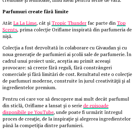
cremoase și lemnoase, fiind ideal pentru serile de vară.
Parfumuri create fără limite
Atât
La La Lime
, cât și
Tropic Thunder
fac parte din
Top
Scents
, prima colecție Oriflame inspirată din parfumeria de
nișă.
Colecția a fost dezvoltată în colaborare cu Givaudan și cu
noua generație de parfumieri ai școlii sale de parfumerie. În
cadrul unui proiect unic, aceștia au primit aceeași
provocare: să creeze fără reguli, fără constrângeri
comerciale și fără limitări de cost. Rezultatul este o colecție
de parfumuri moderne, construite în jurul creativității și al
ingredientelor premium.
Pentru cei care vor să descopere mai mult decât parfumul
din sticlă, Oriflame a lansat și o serie
de episoade
disponibile pe YouTube
, unde poate fi urmărit întregul
proces de creație, de la inspirație și alegerea ingredientelor
până la competiția dintre parfumieri.