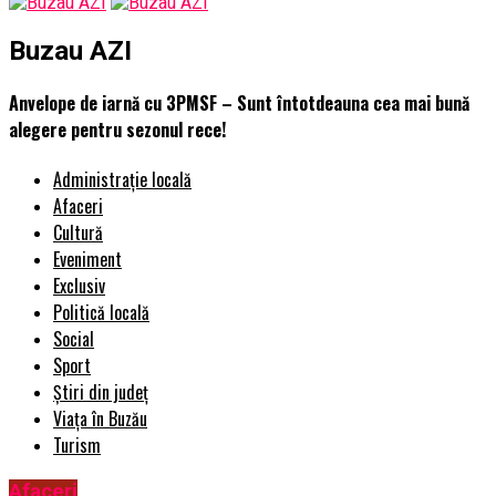
Buzau AZI
Anvelope de iarnă cu 3PMSF – Sunt întotdeauna cea mai bună
alegere pentru sezonul rece!
Administrație locală
Afaceri
Cultură
Eveniment
Exclusiv
Politică locală
Social
Sport
Știri din județ
Viața în Buzău
Turism
Afaceri