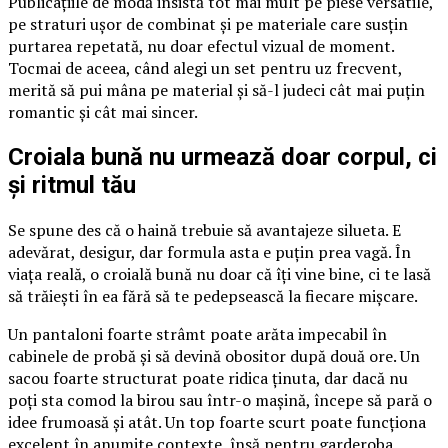
Publicațiile de modă insistă tot mai mult pe piese versatile,
pe straturi ușor de combinat și pe materiale care susțin
purtarea repetată, nu doar efectul vizual de moment.
Tocmai de aceea, când alegi un set pentru uz frecvent,
merită să pui mâna pe material și să-l judeci cât mai puțin
romantic și cât mai sincer.
Croiala bună nu urmează doar corpul, ci
și ritmul tău
Se spune des că o haină trebuie să avantajeze silueta. E
adevărat, desigur, dar formula asta e puțin prea vagă. În
viața reală, o croială bună nu doar că îți vine bine, ci te lasă
să trăiești în ea fără să te pedepsească la fiecare mișcare.
Un pantaloni foarte strâmt poate arăta impecabil în
cabinele de probă și să devină obositor după două ore. Un
sacou foarte structurat poate ridica ținuta, dar dacă nu
poți sta comod la birou sau într-o mașină, începe să pară o
idee frumoasă și atât. Un top foarte scurt poate funcționa
excelent în anumite contexte, însă pentru garderoba