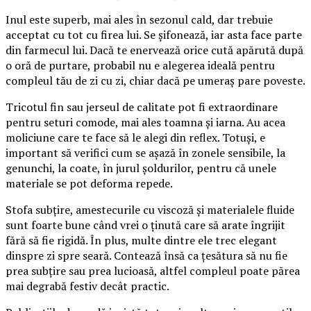
Inul este superb, mai ales în sezonul cald, dar trebuie
acceptat cu tot cu firea lui. Se șifonează, iar asta face parte
din farmecul lui. Dacă te enervează orice cută apărută după
o oră de purtare, probabil nu e alegerea ideală pentru
compleul tău de zi cu zi, chiar dacă pe umeraș pare poveste.
Tricotul fin sau jerseul de calitate pot fi extraordinare
pentru seturi comode, mai ales toamna și iarna. Au acea
moliciune care te face să le alegi din reflex. Totuși, e
important să verifici cum se așază în zonele sensibile, la
genunchi, la coate, în jurul șoldurilor, pentru că unele
materiale se pot deforma repede.
Stofa subțire, amestecurile cu viscoză și materialele fluide
sunt foarte bune când vrei o ținută care să arate îngrijit
fără să fie rigidă. În plus, multe dintre ele trec elegant
dinspre zi spre seară. Contează însă ca țesătura să nu fie
prea subțire sau prea lucioasă, altfel compleul poate părea
mai degrabă festiv decât practic.