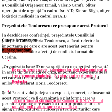
a Consiliului Orășenesc Izmail, Valerio Carafa, ofițer
operațiuni de urgență în cadrul IsraAID, Kieran Bligh, ofițer
logistică medicală în cadrul IsraAID.
Președintele Teodorescu: ce presupune acest Protocol
În deschiderea conferinței, președintele Consiliului
Județean Tulcea, Horia Teodorescu, a făcut referire la
Citeste in continuare
importanța pe care o are acest parteneriat pentru
Iti recomandam
susținerea vecinilor afectați de conflictul armat din
Ucraina.
„Organizația IsraAID ne va sprijini cu o expertiză relevantă
De ce buzoienii care țin la imaginea lor aleg Botoșaniul pentru
în acest tip de situații de criză, importând experiențe de la
transformarea zâmbetului: Standarde internaționale la
cei care au trecut prin astfel de probleme de-a lungul
Dentastic
anilor“, a declarat Horia Teodorescu.
Șeful Executivului județean a explicat, concret, ce înseamnă
acest Protocol: va fi organizată o platformă care va
Tot ce trebuie sa stii inainte de Summer Well 2026. Ghidul
permite o cunoaștere exactă a tuturor produselor care
complet pentru editia aniversara de 15 ani
ajung în depozitul din Tulcea și a transporturilor care