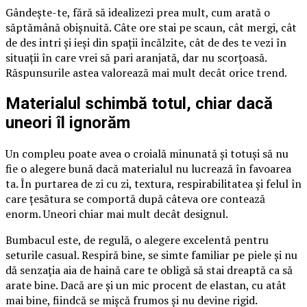
Gândește-te, fără să idealizezi prea mult, cum arată o
săptămână obișnuită. Câte ore stai pe scaun, cât mergi, cât
de des intri și ieși din spații încălzite, cât de des te vezi în
situații în care vrei să pari aranjată, dar nu scorțoasă.
Răspunsurile astea valorează mai mult decât orice trend.
Materialul schimbă totul, chiar dacă
uneori îl ignorăm
Un compleu poate avea o croială minunată și totuși să nu
fie o alegere bună dacă materialul nu lucrează în favoarea
ta. În purtarea de zi cu zi, textura, respirabilitatea și felul în
care țesătura se comportă după câteva ore contează
enorm. Uneori chiar mai mult decât designul.
Bumbacul este, de regulă, o alegere excelentă pentru
seturile casual. Respiră bine, se simte familiar pe piele și nu
dă senzația aia de haină care te obligă să stai dreaptă ca să
arate bine. Dacă are și un mic procent de elastan, cu atât
mai bine, fiindcă se mișcă frumos și nu devine rigid.