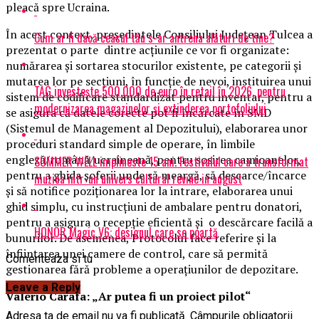
pleacă spre Ucraina.
În acest context, președintele Consiliului Județean Tulcea a
Cum ar fi dacă ceasul tău s-ar antrena alături de tine?
prezentat o parte dintre acțiunile ce vor fi organizate:
numărarea și sortarea stocurilor existente, pe categorii și
mutarea lor pe secțiuni, în funcție de nevoi, instituirea unui
TAG investește 500.000 de euro în retail în 2026, pentru
sistem de codificare standardizat pentru inventar, pentru a
modernizarea magazinelor și extinderea portofoliului
se asigura că datele corecte pot fi încărcate în SMD
(Sistemul de Management al Depozitului), elaborarea unor
proceduri standard simple de operare, în limbile
engleză/română/ucraineană, pentru sosirea camioanelor,
SUMMER WELL implineste 15 ani. Festivalul care a transformat
pentru a ghida șoferii unde să meargă, să descarce/încarce
muzica intr-un univers cultural revine in august
și să notifice poziționarea lor la intrare, elaborarea unui
ghid simplu, cu instrucțiuni de ambalare pentru donatori,
pentru a asigura o recepție eficientă și o descărcare facilă a
HONOR Magic V6: designul care se poartă
bunurilor. De asemenea, Protocolul face referire și la
înființarea unei camere de control, care să permită
Comenteaza si tu
gestionarea fără probleme a operațiunilor de depozitare.
Leave a Reply
Valerio Carafa: „Ar putea fi un proiect pilot“
Adresa ta de email nu va fi publicată.
Câmpurile obligatorii