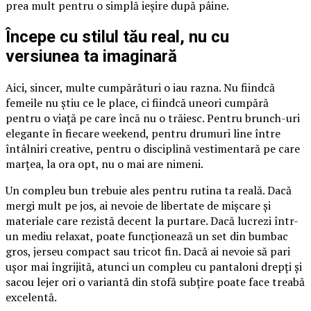
prea mult pentru o simplă ieșire după pâine.
Începe cu stilul tău real, nu cu
versiunea ta imaginară
Aici, sincer, multe cumpărături o iau razna. Nu fiindcă
femeile nu știu ce le place, ci fiindcă uneori cumpără
pentru o viață pe care încă nu o trăiesc. Pentru brunch-uri
elegante în fiecare weekend, pentru drumuri line între
întâlniri creative, pentru o disciplină vestimentară pe care
marțea, la ora opt, nu o mai are nimeni.
Un compleu bun trebuie ales pentru rutina ta reală. Dacă
mergi mult pe jos, ai nevoie de libertate de mișcare și
materiale care rezistă decent la purtare. Dacă lucrezi într-
un mediu relaxat, poate funcționează un set din bumbac
gros, jerseu compact sau tricot fin. Dacă ai nevoie să pari
ușor mai îngrijită, atunci un compleu cu pantaloni drepți și
sacou lejer ori o variantă din stofă subțire poate face treabă
excelentă.