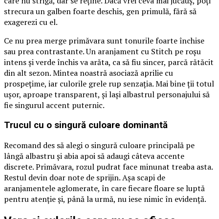
care nu strigă, dar se reține. Dacă vrei ceva mai jucăuș, poți
strecura un galben foarte deschis, gen primulă, fără să
exagerezi cu el.
Ce nu prea merge primăvara sunt tonurile foarte închise
sau prea contrastante. Un aranjament cu Stitch pe roșu
intens și verde închis va arăta, ca să fiu sincer, parcă rătăcit
din alt sezon. Mintea noastră asociază aprilie cu
prospețime, iar culorile grele rup senzația. Mai bine ții totul
ușor, aproape transparent, și lași albastrul personajului să
fie singurul accent puternic.
Trucul cu o singură culoare dominantă
Recomand des să alegi o singură culoare principală pe
lângă albastru și abia apoi să adaugi câteva accente
discrete. Primăvara, rozul pudrat face minunat treaba asta.
Restul devin doar note de sprijin. Așa scapi de
aranjamentele aglomerate, în care fiecare floare se luptă
pentru atenție și, până la urmă, nu iese nimic în evidență.