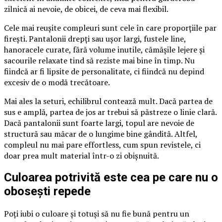
zilnică ai nevoie, de obicei, de ceva mai flexibil.
Cele mai reușite compleuri sunt cele în care proporțiile par
firești. Pantalonii drepți sau ușor largi, fustele line,
hanoracele curate, fără volume inutile, cămășile lejere și
sacourile relaxate tind să reziste mai bine în timp. Nu
fiindcă ar fi lipsite de personalitate, ci fiindcă nu depind
excesiv de o modă trecătoare.
Mai ales la seturi, echilibrul contează mult. Dacă partea de
sus e amplă, partea de jos ar trebui să păstreze o linie clară.
Dacă pantalonii sunt foarte largi, topul are nevoie de
structură sau măcar de o lungime bine gândită. Altfel,
compleul nu mai pare effortless, cum spun revistele, ci
doar prea mult material într-o zi obișnuită.
Culoarea potrivită este cea pe care nu o
obosești repede
Poți iubi o culoare și totuși să nu fie bună pentru un