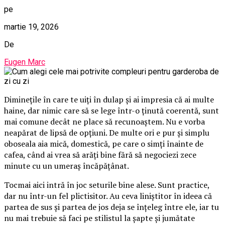
pe
martie 19, 2026
De
Eugen Marc
Diminețile în care te uiți în dulap și ai impresia că ai multe
haine, dar nimic care să se lege într-o ținută coerentă, sunt
mai comune decât ne place să recunoaștem. Nu e vorba
neapărat de lipsă de opțiuni. De multe ori e pur și simplu
oboseala aia mică, domestică, pe care o simți înainte de
cafea, când ai vrea să arăți bine fără să negociezi zece
minute cu un umeraș încăpățânat.
Tocmai aici intră în joc seturile bine alese. Sunt practice,
dar nu într-un fel plictisitor. Au ceva liniștitor în ideea că
partea de sus și partea de jos deja se înțeleg între ele, iar tu
nu mai trebuie să faci pe stilistul la șapte și jumătate