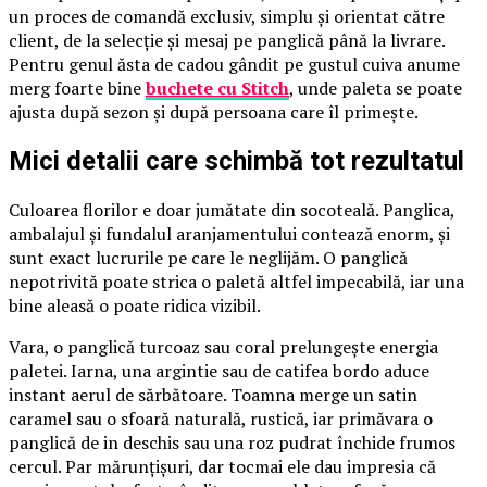
un proces de comandă exclusiv, simplu și orientat către
client, de la selecție și mesaj pe panglică până la livrare.
Pentru genul ăsta de cadou gândit pe gustul cuiva anume
merg foarte bine
buchete cu Stitch
, unde paleta se poate
ajusta după sezon și după persoana care îl primește.
Mici detalii care schimbă tot rezultatul
Culoarea florilor e doar jumătate din socoteală. Panglica,
ambalajul și fundalul aranjamentului contează enorm, și
sunt exact lucrurile pe care le neglijăm. O panglică
nepotrivită poate strica o paletă altfel impecabilă, iar una
bine aleasă o poate ridica vizibil.
Vara, o panglică turcoaz sau coral prelungește energia
paletei. Iarna, una argintie sau de catifea bordo aduce
instant aerul de sărbătoare. Toamna merge un satin
caramel sau o sfoară naturală, rustică, iar primăvara o
panglică de in deschis sau una roz pudrat închide frumos
cercul. Par mărunțișuri, dar tocmai ele dau impresia că