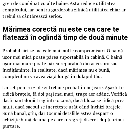
greu de combinat cu alte haine. Asta reduce utilitatea
compleului, iar pentru garderoba zilnică utilitatea chiar ar
trebui să cântărească serios.
Mărimea corectă nu este cea care te
flatează în oglindă timp de două minute
Probabil aici se fac cele mai multe compromisuri. O haină
ușor mai mică poate părea suportabilă în cabină. O haină
ușor mai mare poate părea reparabilă din accesorii sau
încălțăminte. În realitate, dacă mărimea nu e bună,
compleul nu va avea viață lungă în dulapul tău.
Un set pentru zi de zi trebuie probat în mișcare. Așază-te,
ridică brațele, fă doi pași mai mari, trage aer adânc. Verifică
dacă pantalonii trag într-o zonă, dacă bluza se ridică prea
mult, dacă sacoul se încrețește urât când închizi brațele.
Sună banal, știu, dar tocmai detaliile astea despart o
achiziție bună de una pe care o regreți discret după prima
purtare.