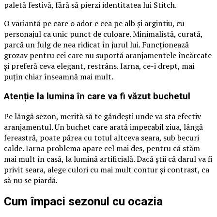
paletă festivă, fără să pierzi identitatea lui Stitch.
O variantă pe care o ador e cea pe alb și argintiu, cu
personajul ca unic punct de culoare. Minimalistă, curată,
parcă un fulg de nea ridicat în jurul lui. Funcționează
grozav pentru cei care nu suportă aranjamentele încărcate
și preferă ceva elegant, restrâns. Iarna, ce-i drept, mai
puțin chiar înseamnă mai mult.
Atenție la lumina în care va fi văzut buchetul
Pe lângă sezon, merită să te gândești unde va sta efectiv
aranjamentul. Un buchet care arată impecabil ziua, lângă
fereastră, poate părea cu totul altceva seara, sub becuri
calde. Iarna problema apare cel mai des, pentru că stăm
mai mult în casă, la lumină artificială. Dacă știi că darul va fi
privit seara, alege culori cu mai mult contur și contrast, ca
să nu se piardă.
Cum împaci sezonul cu ocazia