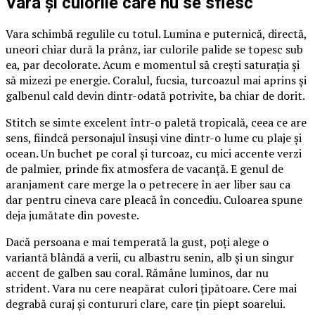
Vara și culorile care nu se sfiesc
Vara schimbă regulile cu totul. Lumina e puternică, directă,
uneori chiar dură la prânz, iar culorile palide se topesc sub
ea, par decolorate. Acum e momentul să crești saturația și
să mizezi pe energie. Coralul, fucsia, turcoazul mai aprins și
galbenul cald devin dintr-odată potrivite, ba chiar de dorit.
Stitch se simte excelent într-o paletă tropicală, ceea ce are
sens, fiindcă personajul însuși vine dintr-o lume cu plaje și
ocean. Un buchet pe coral și turcoaz, cu mici accente verzi
de palmier, prinde fix atmosfera de vacanță. E genul de
aranjament care merge la o petrecere în aer liber sau ca
dar pentru cineva care pleacă în concediu. Culoarea spune
deja jumătate din poveste.
Dacă persoana e mai temperată la gust, poți alege o
variantă blândă a verii, cu albastru senin, alb și un singur
accent de galben sau coral. Rămâne luminos, dar nu
strident. Vara nu cere neapărat culori țipătoare. Cere mai
degrabă curaj și contururi clare, care țin piept soarelui.