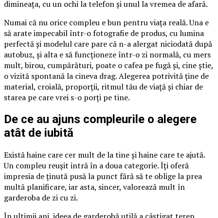
dimineața, cu un ochi la telefon și unul la vremea de afară.
Numai că nu orice compleu e bun pentru viața reală. Una e
să arate impecabil într-o fotografie de produs, cu lumina
perfectă și modelul care pare că n-a alergat niciodată după
autobuz, și alta e să funcționeze într-o zi normală, cu mers
mult, birou, cumpărături, poate o cafea pe fugă și, cine știe,
o vizită spontană la cineva drag. Alegerea potrivită ține de
material, croială, proporții, ritmul tău de viață și chiar de
starea pe care vrei s-o porți pe tine.
De ce au ajuns compleurile o alegere
atât de iubită
Există haine care cer mult de la tine și haine care te ajută.
Un compleu reușit intră în a doua categorie. Îți oferă
impresia de ținută pusă la punct fără să te oblige la prea
multă planificare, iar asta, sincer, valorează mult în
garderoba de zi cu zi.
În ultimii ani, ideea de garderobă utilă a câștigat teren.