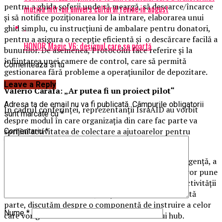
pentru a ghida șoferii unde să meargă, să descarce/încarce
muzica intr-un univers cultural revine in august
și să notifice poziționarea lor la intrare, elaborarea unui
ghid simplu, cu instrucțiuni de ambalare pentru donatori,
pentru a asigura o recepție eficientă și o descărcare facilă a
HONOR Magic V6: designul care se poartă
bunurilor. De asemenea, Protocolul face referire și la
înființarea unei camere de control, care să permită
Comenteaza si tu
gestionarea fără probleme a operațiunilor de depozitare.
Leave a Reply
Valerio Carafa: „Ar putea fi un proiect pilot“
Adresa ta de email nu va fi publicată.
Câmpurile obligatorii
În cadrul conferinței, reprezentanții IsraAID au vorbit
sunt marcate cu
*
despre modul în care organizația din care fac parte va
sprijini activitatea de colectare a ajutoarelor pentru
Comentariu
*
Ucraina de la nivelul județului Tulcea.
În acest sens, Valerio Carafa, ofițer operațiuni de urgență, a
prezentat dubla direcție de acțiune: pe de o parte, vor pune
la dispoziție expertiza lor în vederea eficientizării activității
la nivelul depozitului din județul Tulcea, iar pe de altă
parte, discutăm despre o componentă de instruire a celor
Nume
*
care vor gestiona camera de control a acestui hub.