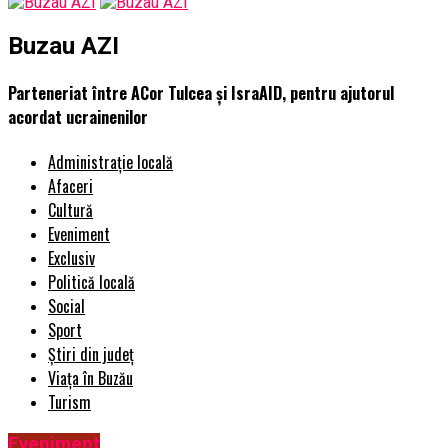
Buzau AZI
Parteneriat între ACor Tulcea și IsraAID, pentru ajutorul
acordat ucrainenilor
Administrație locală
Afaceri
Cultură
Eveniment
Exclusiv
Politică locală
Social
Sport
Știri din județ
Viața în Buzău
Turism
Eveniment