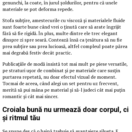
genunchi, la coate, în jurul șoldurilor, pentru că unele
materiale se pot deforma repede.
Stofa subțire, amestecurile cu viscoză și materialele fluide
sunt foarte bune când vrei o ținută care să arate îngrijit
fără să fie rigidă. În plus, multe dintre ele trec elegant
dinspre zi spre seară. Contează însă ca țesătura să nu fie
prea subțire sau prea lucioasă, altfel compleul poate părea
mai degrabă festiv decât practic.
Publicațiile de modă insistă tot mai mult pe piese versatile,
pe straturi ușor de combinat și pe materiale care susțin
purtarea repetată, nu doar efectul vizual de moment.
Tocmai de aceea, când alegi un set pentru uz frecvent,
merită să pui mâna pe material și să-l judeci cât mai puțin
romantic și cât mai sincer.
Croiala bună nu urmează doar corpul, ci
și ritmul tău
Se spune des că o haină trebuie să avantajeze silueta. E