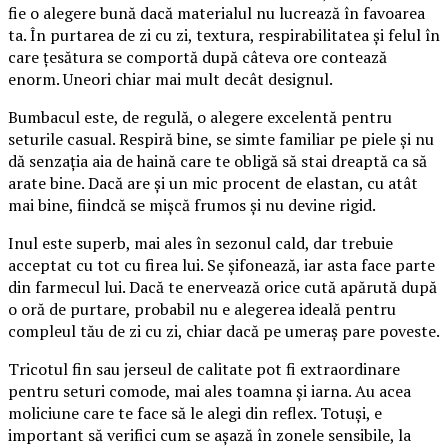
fie o alegere bună dacă materialul nu lucrează în favoarea
ta. În purtarea de zi cu zi, textura, respirabilitatea și felul în
care țesătura se comportă după câteva ore contează
enorm. Uneori chiar mai mult decât designul.
Bumbacul este, de regulă, o alegere excelentă pentru
seturile casual. Respiră bine, se simte familiar pe piele și nu
dă senzația aia de haină care te obligă să stai dreaptă ca să
arate bine. Dacă are și un mic procent de elastan, cu atât
mai bine, fiindcă se mișcă frumos și nu devine rigid.
Inul este superb, mai ales în sezonul cald, dar trebuie
acceptat cu tot cu firea lui. Se șifonează, iar asta face parte
din farmecul lui. Dacă te enervează orice cută apărută după
o oră de purtare, probabil nu e alegerea ideală pentru
compleul tău de zi cu zi, chiar dacă pe umeraș pare poveste.
Tricotul fin sau jerseul de calitate pot fi extraordinare
pentru seturi comode, mai ales toamna și iarna. Au acea
moliciune care te face să le alegi din reflex. Totuși, e
important să verifici cum se așază în zonele sensibile, la