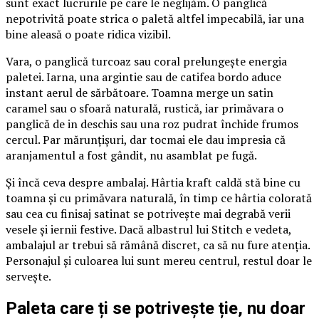
sunt exact lucrurile pe care le neglijăm. O panglică
nepotrivită poate strica o paletă altfel impecabilă, iar una
bine aleasă o poate ridica vizibil.
Vara, o panglică turcoaz sau coral prelungește energia
paletei. Iarna, una argintie sau de catifea bordo aduce
instant aerul de sărbătoare. Toamna merge un satin
caramel sau o sfoară naturală, rustică, iar primăvara o
panglică de in deschis sau una roz pudrat închide frumos
cercul. Par mărunțișuri, dar tocmai ele dau impresia că
aranjamentul a fost gândit, nu asamblat pe fugă.
Și încă ceva despre ambalaj. Hârtia kraft caldă stă bine cu
toamna și cu primăvara naturală, în timp ce hârtia colorată
sau cea cu finisaj satinat se potrivește mai degrabă verii
vesele și iernii festive. Dacă albastrul lui Stitch e vedeta,
ambalajul ar trebui să rămână discret, ca să nu fure atenția.
Personajul și culoarea lui sunt mereu centrul, restul doar le
servește.
Paleta care ți se potrivește ție, nu doar