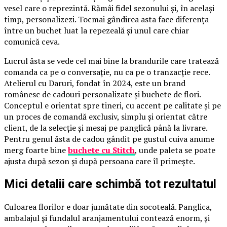
vesel care o reprezintă. Rămâi fidel sezonului și, în același
timp, personalizezi. Tocmai gândirea asta face diferența
între un buchet luat la repezeală și unul care chiar
comunică ceva.
Lucrul ăsta se vede cel mai bine la brandurile care tratează
comanda ca pe o conversație, nu ca pe o tranzacție rece.
Atelierul cu Daruri, fondat în 2024, este un brand
românesc de cadouri personalizate și buchete de flori.
Conceptul e orientat spre tineri, cu accent pe calitate și pe
un proces de comandă exclusiv, simplu și orientat către
client, de la selecție și mesaj pe panglică până la livrare.
Pentru genul ăsta de cadou gândit pe gustul cuiva anume
merg foarte bine
buchete cu Stitch
, unde paleta se poate
ajusta după sezon și după persoana care îl primește.
Mici detalii care schimbă tot rezultatul
Culoarea florilor e doar jumătate din socoteală. Panglica,
ambalajul și fundalul aranjamentului contează enorm, și