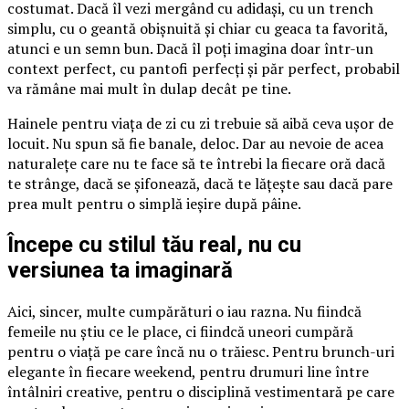
costumat. Dacă îl vezi mergând cu adidași, cu un trench
simplu, cu o geantă obișnuită și chiar cu geaca ta favorită,
atunci e un semn bun. Dacă îl poți imagina doar într-un
context perfect, cu pantofi perfecți și păr perfect, probabil
va rămâne mai mult în dulap decât pe tine.
Hainele pentru viața de zi cu zi trebuie să aibă ceva ușor de
locuit. Nu spun să fie banale, deloc. Dar au nevoie de acea
naturalețe care nu te face să te întrebi la fiecare oră dacă
te strânge, dacă se șifonează, dacă te lățește sau dacă pare
prea mult pentru o simplă ieșire după pâine.
Începe cu stilul tău real, nu cu
versiunea ta imaginară
Aici, sincer, multe cumpărături o iau razna. Nu fiindcă
femeile nu știu ce le place, ci fiindcă uneori cumpără
pentru o viață pe care încă nu o trăiesc. Pentru brunch-uri
elegante în fiecare weekend, pentru drumuri line între
întâlniri creative, pentru o disciplină vestimentară pe care