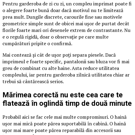
Pentru garderoba de zi cu zi, un compleu imprimat poate fi
o alegere foarte bună doar dacă motivul nu te limitează
prea mult. Dungile discrete, carourile fine sau motivele
geometrice simple sunt de obicei mai ușor de purtat decât
florile foarte mari ori desenele extrem de contrastante. Nu
e o regulă rigidă, doar o observație pe care multe
cumpărături pripite o confirmă.
Mai contează și cât de ușor poți separa piesele. Dacă
imprimeul e foarte specific, pantalonii sau bluza vor fi mai
greu de combinat cu alte haine. Asta reduce utilitatea
compleului, iar pentru garderoba zilnică utilitatea chiar ar
trebui să cântărească serios.
Mărimea corectă nu este cea care te
flatează în oglindă timp de două minute
Probabil aici se fac cele mai multe compromisuri. O haină
ușor mai mică poate părea suportabilă în cabină. O haină
ușor mai mare poate părea reparabilă din accesorii sau