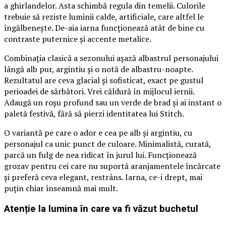
a ghirlandelor. Asta schimbă regula din temelii. Culorile
trebuie să reziste luminii calde, artificiale, care altfel le
îngălbenește. De-aia iarna funcționează atât de bine cu
contraste puternice și accente metalice.
Combinația clasică a sezonului așază albastrul personajului
lângă alb pur, argintiu și o notă de albastru-noapte.
Rezultatul are ceva glacial și sofisticat, exact pe gustul
perioadei de sărbători. Vrei căldură în mijlocul iernii.
Adaugă un roșu profund sau un verde de brad și ai instant o
paletă festivă, fără să pierzi identitatea lui Stitch.
O variantă pe care o ador e cea pe alb și argintiu, cu
personajul ca unic punct de culoare. Minimalistă, curată,
parcă un fulg de nea ridicat în jurul lui. Funcționează
grozav pentru cei care nu suportă aranjamentele încărcate
și preferă ceva elegant, restrâns. Iarna, ce-i drept, mai
puțin chiar înseamnă mai mult.
Atenție la lumina în care va fi văzut buchetul