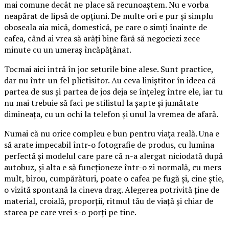
mai comune decât ne place să recunoaștem. Nu e vorba
neapărat de lipsă de opțiuni. De multe ori e pur și simplu
oboseala aia mică, domestică, pe care o simți înainte de
cafea, când ai vrea să arăți bine fără să negociezi zece
minute cu un umeraș încăpățânat.
Tocmai aici intră în joc seturile bine alese. Sunt practice,
dar nu într-un fel plictisitor. Au ceva liniștitor în ideea că
partea de sus și partea de jos deja se înțeleg între ele, iar tu
nu mai trebuie să faci pe stilistul la șapte și jumătate
dimineața, cu un ochi la telefon și unul la vremea de afară.
Numai că nu orice compleu e bun pentru viața reală. Una e
să arate impecabil într-o fotografie de produs, cu lumina
perfectă și modelul care pare că n-a alergat niciodată după
autobuz, și alta e să funcționeze într-o zi normală, cu mers
mult, birou, cumpărături, poate o cafea pe fugă și, cine știe,
o vizită spontană la cineva drag. Alegerea potrivită ține de
material, croială, proporții, ritmul tău de viață și chiar de
starea pe care vrei s-o porți pe tine.