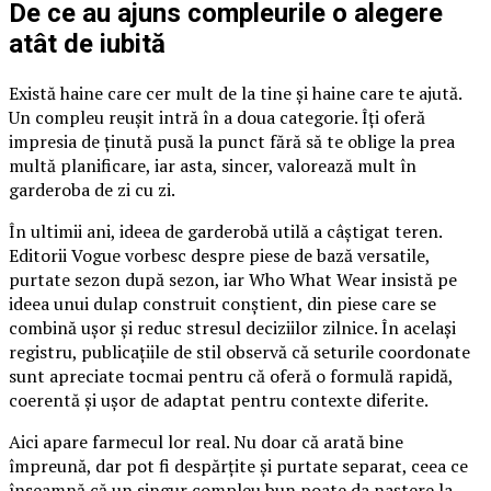
De ce au ajuns compleurile o alegere
atât de iubită
Există haine care cer mult de la tine și haine care te ajută.
Un compleu reușit intră în a doua categorie. Îți oferă
impresia de ținută pusă la punct fără să te oblige la prea
multă planificare, iar asta, sincer, valorează mult în
garderoba de zi cu zi.
În ultimii ani, ideea de garderobă utilă a câștigat teren.
Editorii Vogue vorbesc despre piese de bază versatile,
purtate sezon după sezon, iar Who What Wear insistă pe
ideea unui dulap construit conștient, din piese care se
combină ușor și reduc stresul deciziilor zilnice. În același
registru, publicațiile de stil observă că seturile coordonate
sunt apreciate tocmai pentru că oferă o formulă rapidă,
coerentă și ușor de adaptat pentru contexte diferite.
Aici apare farmecul lor real. Nu doar că arată bine
împreună, dar pot fi despărțite și purtate separat, ceea ce
înseamnă că un singur compleu bun poate da naștere la