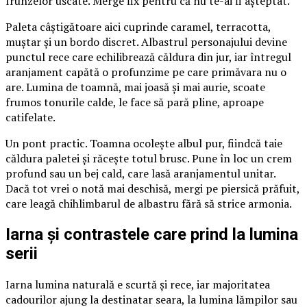
frunzelor uscate. Merge fix pentru că nu te-ai fi așteptat.
Paleta câștigătoare aici cuprinde caramel, terracotta,
muștar și un bordo discret. Albastrul personajului devine
punctul rece care echilibrează căldura din jur, iar întregul
aranjament capătă o profunzime pe care primăvara nu o
are. Lumina de toamnă, mai joasă și mai aurie, scoate
frumos tonurile calde, le face să pară pline, aproape
catifelate.
Un pont practic. Toamna ocolește albul pur, fiindcă taie
căldura paletei și răcește totul brusc. Pune în loc un crem
profund sau un bej cald, care lasă aranjamentul unitar.
Dacă tot vrei o notă mai deschisă, mergi pe piersică prăfuit,
care leagă chihlimbarul de albastru fără să strice armonia.
Iarna și contrastele care prind la lumina
serii
Iarna lumina naturală e scurtă și rece, iar majoritatea
cadourilor ajung la destinatar seara, la lumina lămpilor sau