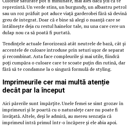
Culorile saturate pot fi minunate, mai ales dacă știi că te
reprezintă. Un verde stins, un burgundy, un albastru petrol
sau un roz prăfuit pot aduce viață garderobei fără să devină
greu de integrat. Doar că e bine să alegi o nuanță care se
întâlnește deja cu restul hainelor tale, nu una care cere un
dulap nou ca să poată fi purtată.
Tendințele actuale favorizează atât neutrele de bază, cât și
accentele de culoare introduse prin seturi ușor de separat
și recombinat. Asta face compleurile și mai utile, fiindcă
poți cumpăra o culoare care te scoate puțin din rutină, dar
fără să te condamne la o singură formulă de styling.
Imprimeurile cer mai multă atenție
decât par la început
Aici părerile sunt împărțite. Unele femei se simt grozav în
imprimeuri și le poartă cu o naturalețe care nu poate fi
învățată. Altele, deși le admiră, au mereu senzația că
imprimeul intră primul într-o încăpere și ele abia apoi.