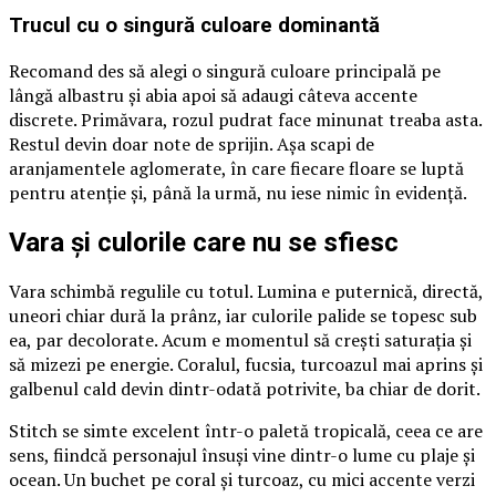
Trucul cu o singură culoare dominantă
Recomand des să alegi o singură culoare principală pe
lângă albastru și abia apoi să adaugi câteva accente
discrete. Primăvara, rozul pudrat face minunat treaba asta.
Restul devin doar note de sprijin. Așa scapi de
aranjamentele aglomerate, în care fiecare floare se luptă
pentru atenție și, până la urmă, nu iese nimic în evidență.
Vara și culorile care nu se sfiesc
Vara schimbă regulile cu totul. Lumina e puternică, directă,
uneori chiar dură la prânz, iar culorile palide se topesc sub
ea, par decolorate. Acum e momentul să crești saturația și
să mizezi pe energie. Coralul, fucsia, turcoazul mai aprins și
galbenul cald devin dintr-odată potrivite, ba chiar de dorit.
Stitch se simte excelent într-o paletă tropicală, ceea ce are
sens, fiindcă personajul însuși vine dintr-o lume cu plaje și
ocean. Un buchet pe coral și turcoaz, cu mici accente verzi