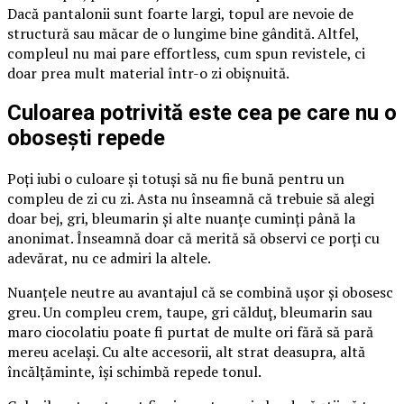
Dacă pantalonii sunt foarte largi, topul are nevoie de
structură sau măcar de o lungime bine gândită. Altfel,
compleul nu mai pare effortless, cum spun revistele, ci
doar prea mult material într-o zi obișnuită.
Culoarea potrivită este cea pe care nu o
obosești repede
Poți iubi o culoare și totuși să nu fie bună pentru un
compleu de zi cu zi. Asta nu înseamnă că trebuie să alegi
doar bej, gri, bleumarin și alte nuanțe cuminți până la
anonimat. Înseamnă doar că merită să observi ce porți cu
adevărat, nu ce admiri la altele.
Nuanțele neutre au avantajul că se combină ușor și obosesc
greu. Un compleu crem, taupe, gri călduț, bleumarin sau
maro ciocolatiu poate fi purtat de multe ori fără să pară
mereu același. Cu alte accesorii, alt strat deasupra, altă
încălțăminte, își schimbă repede tonul.