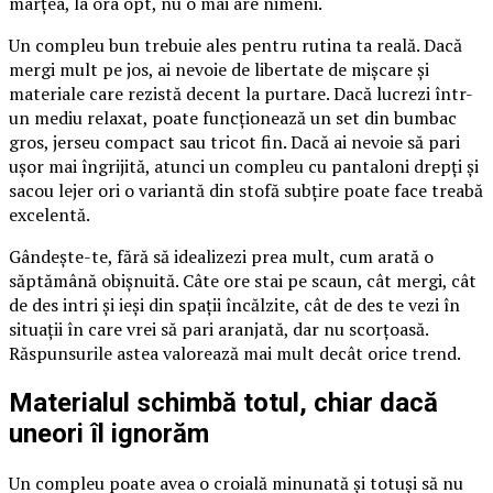
marțea, la ora opt, nu o mai are nimeni.
Un compleu bun trebuie ales pentru rutina ta reală. Dacă
mergi mult pe jos, ai nevoie de libertate de mișcare și
materiale care rezistă decent la purtare. Dacă lucrezi într-
un mediu relaxat, poate funcționează un set din bumbac
gros, jerseu compact sau tricot fin. Dacă ai nevoie să pari
ușor mai îngrijită, atunci un compleu cu pantaloni drepți și
sacou lejer ori o variantă din stofă subțire poate face treabă
excelentă.
Gândește-te, fără să idealizezi prea mult, cum arată o
săptămână obișnuită. Câte ore stai pe scaun, cât mergi, cât
de des intri și ieși din spații încălzite, cât de des te vezi în
situații în care vrei să pari aranjată, dar nu scorțoasă.
Răspunsurile astea valorează mai mult decât orice trend.
Materialul schimbă totul, chiar dacă
uneori îl ignorăm
Un compleu poate avea o croială minunată și totuși să nu