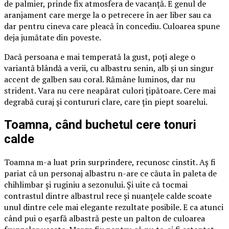
de palmier, prinde fix atmosfera de vacanță. E genul de
aranjament care merge la o petrecere în aer liber sau ca
dar pentru cineva care pleacă în concediu. Culoarea spune
deja jumătate din poveste.
Dacă persoana e mai temperată la gust, poți alege o
variantă blândă a verii, cu albastru senin, alb și un singur
accent de galben sau coral. Rămâne luminos, dar nu
strident. Vara nu cere neapărat culori țipătoare. Cere mai
degrabă curaj și contururi clare, care țin piept soarelui.
Toamna, când buchetul cere tonuri
calde
Toamna m-a luat prin surprindere, recunosc cinstit. Aș fi
pariat că un personaj albastru n-are ce căuta în paleta de
chihlimbar și ruginiu a sezonului. Și uite că tocmai
contrastul dintre albastrul rece și nuanțele calde scoate
unul dintre cele mai elegante rezultate posibile. E ca atunci
când pui o eșarfă albastră peste un palton de culoarea