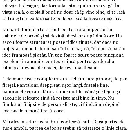
adevărat, desigur, dar formula asta e puțin prea vagă. În
viața reală, o croială bună nu doar că îți vine bine, ci te lasă
să trăiești în ea fără să te pedepsească la fiecare mișcare.
Un pantaloni foarte strâmt poate arăta impecabil în
cabinele de probă și să devină obositor după două ore. Un
sacou foarte structurat poate ridica ținuta, dar dacă nu
poți sta comod la birou sau într-o mașină, începe să pară o
idee frumoasă și atât. Un top foarte scurt poate funcționa
excelent în anumite contexte, însă pentru garderoba
zilnică ai nevoie, de obicei, de ceva mai flexibil.
Cele mai reușite compleuri sunt cele în care proporțiile par
firești. Pantalonii drepți sau ușor largi, fustele line,
hanoracele curate, fără volume inutile, cămășile lejere și
sacourile relaxate tind să reziste mai bine în timp. Nu
fiindcă ar fi lipsite de personalitate, ci fiindcă nu depind
excesiv de o modă trecătoare.
Mai ales la seturi, echilibrul contează mult. Dacă partea de
sus e amplă, partea de jos ar trebui să păstreze o linie clară.