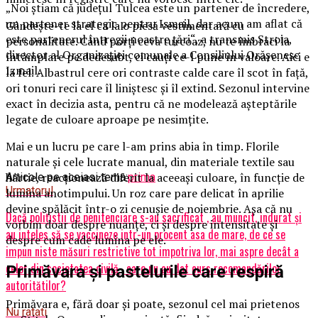
„Noi știam că județul Tulcea este un partener de încredere,
un partener strategic pentru Ismail, dar acum am aflat că
Gândește-te la el ca la o piesă vestimentară cu
este partenerul întregii noastre țări“, a transmis Stroia,
personalitate. Când porți ceva turcoaz, nu te îmbraci la
director al Organizației comunale a Consiliului Orășenesc
întâmplare pe dedesubt, ci cauți ce-l pune în valoare. Aici e
Izmail.
la fel. Albastrul cere ori contraste calde care îl scot în față,
ori tonuri reci care îl liniștesc și îl extind. Sezonul intervine
exact în decizia asta, pentru că ne modelează așteptările
legate de culoare aproape pe nesimțite.
Mai e un lucru pe care l-am prins abia în timp. Florile
naturale și cele lucrate manual, din materiale textile sau
hârtie, reacționează diferit la aceeași culoare, în funcție de
Articole pe aceiasi tema:
prima
Urmatorul
lumina anotimpului. Un roz care pare delicat în aprilie
devine spălăcit într-o zi cenușie de noiembrie. Așa că nu
Dacă polițistii de penitenciare s-au sacrificat , au muncit, indurat și
vorbim doar despre nuanțe, ci și despre intensitate și
au inteles să se vaccineze intr-un procent asa de mare, de ce se
despre cum cade lumina pe ele.
impun niste măsuri restrictive tot impotriva lor, mai aspre decât a
celor din societatea civilă , care nu au dat curs recomandărilor
Primăvara și pastelurile care respiră
autoritătilor?
Primăvara e, fără doar și poate, sezonul cel mai prietenos
Nu ratati