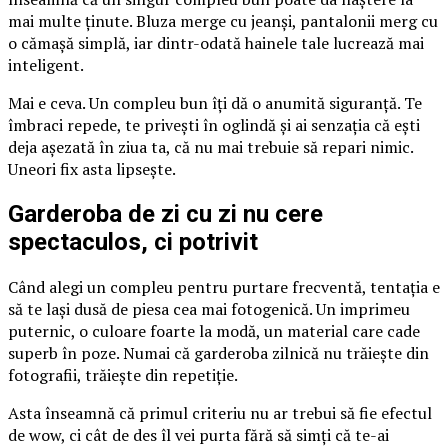
mai multe ținute. Bluza merge cu jeanși, pantalonii merg cu
o cămașă simplă, iar dintr-odată hainele tale lucrează mai
inteligent.
Mai e ceva. Un compleu bun îți dă o anumită siguranță. Te
îmbraci repede, te privești în oglindă și ai senzația că ești
deja așezată în ziua ta, că nu mai trebuie să repari nimic.
Uneori fix asta lipsește.
Garderoba de zi cu zi nu cere
spectaculos, ci potrivit
Când alegi un compleu pentru purtare frecventă, tentația e
să te lași dusă de piesa cea mai fotogenică. Un imprimeu
puternic, o culoare foarte la modă, un material care cade
superb în poze. Numai că garderoba zilnică nu trăiește din
fotografii, trăiește din repetiție.
Asta înseamnă că primul criteriu nu ar trebui să fie efectul
de wow, ci cât de des îl vei purta fără să simți că te-ai