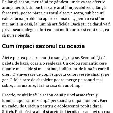
Pe lângă sezon, merită să te gândești unde va sta efectiv
aranjamentul. Un buchet care arată impecabil ziua, lângă
fereastră, poate părea cu totul altceva seara, sub becuri
calde. Iarna problema apare cel mai des, pentru că stăm
mai mult în casă, la lumină artificială. Dacă știi că darul va fi
privit seara, alege culori cu mai mult contur și contrast, ca
să nu se piardă.
Cum împaci sezonul cu ocazia
Aici e partea pe care mulți o sar, și greșesc. Sezonul îți dă
paleta de bază, ocazia o reglează. Un cadou romantic cere
nuanțe mai calde și mai intime, indiferent de luna în care îl
oferi. O aniversare de copil suportă culori vesele chiar și pe
ger. O felicitare de absolvire poate merge pe tonuri mai
sobre, mai mature, fără să iasă din anotimp.
Practic, te uiți întâi la sezon ca să prinzi atmosfera și
lumina, apoi rafinezi după persoană și după moment. Faci
un cadou de Crăciun pentru o adolescentă topită după
Stitch. Poți păstra albul și argintiul iernii, dar adaugi un roz