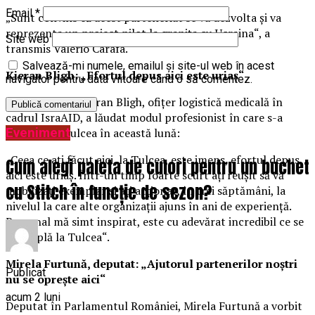
Email
*
„Sunt convins că acest parteneriat se va dezvolta și va
reprezenta un proiect pilot la granița cu Ucraina“, a
Site web
transmis Valerio Carafa.
Salvează-mi numele, emailul și site-ul web în acest
Kieran Bligh: „Efortul depus aici este uriaș“
navigator pentru data viitoare când o să comentez.
La rândul său, Kieran Bligh, ofițer logistică medicală în
cadrul IsraAID, a lăudat modul profesionist în care s-a
Eveniment
acționat la Tulcea în această lună:
„Ceea ce ați făcut aici, la Tulcea, este imens, efortul depus
Cum alegi paleta de culori pentru un buchet
aici este uriaș. Într-un timp foarte scurt ați reușit să vă
cu Stitch în funcție de sezon?
mobilizați exemplar și ați acționat, în trei săptămâni, la
nivelul la care alte organizații ajuns în ani de experiență.
Personal mă simt inspirat, este cu adevărat incredibil ce se
întâmplă la Tulcea“.
Mirela Furtună, deputat: „Ajutorul partenerilor noștri
Publicat
nu se oprește aici“
acum 2 luni
Deputat în Parlamentul României, Mirela Furtună a vorbit