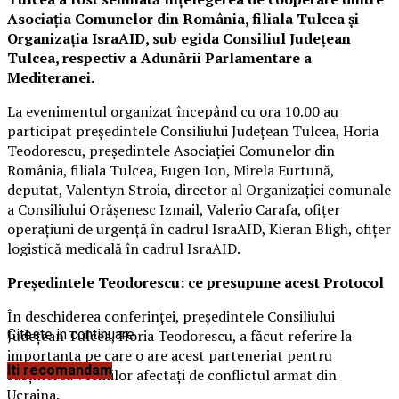
Asociația Comunelor din România, filiala Tulcea și
Organizația IsraAID, sub egida Consiliul Județean
Tulcea, respectiv a Adunării Parlamentare a
Mediteranei.
La evenimentul organizat începând cu ora 10.00 au
participat președintele Consiliului Județean Tulcea, Horia
Teodorescu, președintele Asociației Comunelor din
România, filiala Tulcea, Eugen Ion, Mirela Furtună,
deputat, Valentyn Stroia, director al Organizației comunale
a Consiliului Orășenesc Izmail, Valerio Carafa, ofițer
operațiuni de urgență în cadrul IsraAID, Kieran Bligh, ofițer
logistică medicală în cadrul IsraAID.
Președintele Teodorescu: ce presupune acest Protocol
În deschiderea conferinței, președintele Consiliului
Județean Tulcea, Horia Teodorescu, a făcut referire la
Citeste in continuare
importanța pe care o are acest parteneriat pentru
Iti recomandam
susținerea vecinilor afectați de conflictul armat din
Ucraina.