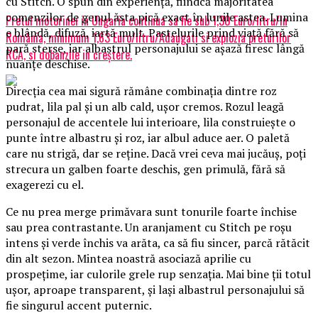
cu Stitch. O spun din experiență, fiindcă majoritatea
comenzilor de genul ăsta pică exact în lunile astea. Lumina
Pretul motorinei in Ungaria continua sa fie sub 1,30 Euro/litru/In
e blândă, difuză, iartă mult. Pastelurile prind viață fără să
România, minimum 1,63 Euro/litru/Adaugati si explozia preturilor
pară sterse, iar albastrul personajului se așază firesc lângă
RCA, si dobanzile in creștere.
nuanțe deschise.
Direcția cea mai sigură rămâne combinația dintre roz
pudrat, lila pal și un alb cald, ușor cremos. Rozul leagă
personajul de accentele lui interioare, lila construiește o
punte între albastru și roz, iar albul aduce aer. O paletă
care nu strigă, dar se reține. Dacă vrei ceva mai jucăuș, poți
strecura un galben foarte deschis, gen primulă, fără să
exagerezi cu el.
Ce nu prea merge primăvara sunt tonurile foarte închise
sau prea contrastante. Un aranjament cu Stitch pe roșu
intens și verde închis va arăta, ca să fiu sincer, parcă rătăcit
din alt sezon. Mintea noastră asociază aprilie cu
prospețime, iar culorile grele rup senzația. Mai bine ții totul
ușor, aproape transparent, și lași albastrul personajului să
fie singurul accent puternic.