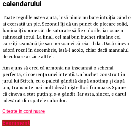
calendarului
Toate regulile astea ajută, însă nimic nu bate intuiția când o
ai exersată un pic. Sezonul îți dă un punct de plecare solid,
lumina îți spune cât de saturate să fie culorile, iar ocazia
rafinează totul. La final, cel mai bun buchet rămâne cel
care îți seamănă ție sau persoanei căreia i-l dai. Dacă cineva
adoră rozul în decembrie, lasă-l acolo, chiar dacă manualul
de culoare ar zice altfel.
Am ajuns să cred că armonia nu înseamnă o schemă
perfectă, ci coerența unei intenții. Un buchet construit în
jurul lui Stitch, cu o paletă gândită după anotimp și după
om, transmite mai mult decât niște flori frumoase. Spune
că cineva a stat puțin și s-a gândit. Iar asta, sincer, e darul
adevărat din spatele culorilor.
Citeste in continuare
Eveniment