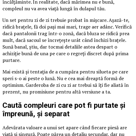
încălțăminte. În realitate, dacă mărimea nu e bună,
compleul nu va avea viață lungă în dulapul tău.
Un set pentru zi de zi trebuie probat în mișcare. Așază-te,
ridică brațele, fă doi pași mai mari, trage aer adânc. Verifică
dacă pantalonii trag într-o zonă, dacă bluza se ridică prea
mult, dacă sacoul se încrețește urât când închizi brațele.
Sună banal, știu, dar tocmai detaliile astea despart o
achiziție bună de una pe care o regreți discret după prima
purtare.
Mai există și tentația de a cumpăra pentru silueta pe care
speri s-o ai peste o lună. Nu e cea mai dreaptă formă de
optimism. Garderoba de zi cu zi ar trebui să îți fie aliată în
prezent, nu promisiune pentru altă versiune a ta.
Caută compleuri care pot fi purtate și
împreună, și separat
Adevărata valoare a unui set apare când fiecare piesă are
viață și singură. Poate părea un detaliu secundar, dar nu