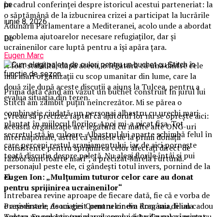
în cadrul conferinței despre istoricul acestui parteneriat: la
pe
o săptămână de la izbucnirea crizei a participat la lucrările
iunie 8, 2026
Adunării Parlamentare a Mediteranei, acolo unde a abordat
problema ajutoarelor necesare refugiaților, dar și
De
ucrainenilor care luptă pentru a își apăra țara.
Eugen Marc
A fost stabilită, după aceea, o legătură cu una dintre cele
mai mari organizații cu scop umanitar din lume, care la
două zile după aceste discuții a ajuns la Tulcea, pentru a
Prima dată când am văzut un buchet construit în jurul lui
evalua situația din teren.
Stitch am zâmbit puțin neîncrezător. Mi se părea o
combinație ciudată, un personaj albastru cu urechi mari
„Vreau să precizez faptul că ajutorul lor nu se oprește aici:
plantat în mijlocul florilor. Apoi mi-a picat fisa. Tot
această organizație are legătură cu multe alte ONG-uri
secretul stă în culoare. Albastrul lui aparte schimbă felul în
internaționale, astfel că șansele de la primi donații
care percepi restul aranjamentului, iar de aici pornește
consistente pentru sprijinirea celor afectați direct de
toată discuția despre paletă. Nu alegi florile întâi și pui
război sunt foarte mari“, a precizat Mirela Furtună.
personajul peste ele, ci gândești totul invers, pornind de la
el.
Eugen Ion: „Mulțumim tuturor celor care au donat
pentru sprijinirea ucrainenilor“
Întrebarea revine aproape de fiecare dată, fie că e vorba de
o aniversare, de un gest pentru cineva drag sau de un cadou
Președintele Asociației Comunelor din România, filiala
pentru un colecționar al universului ăsta. Ce culori merg cu
Tulcea, Eugen Ion (primar al comunei Jurilovca) a insistat