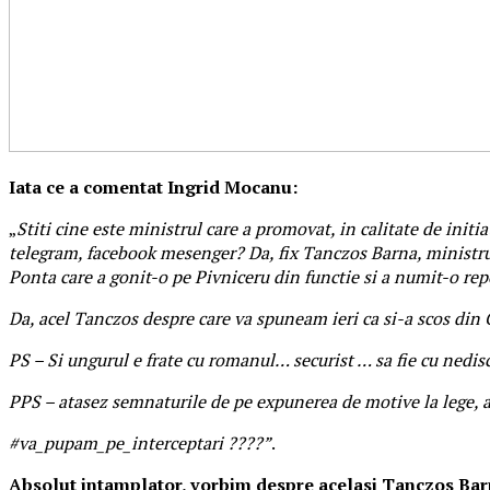
Iata ce a comentat Ingrid Mocanu:
„
Stiti cine este ministrul care a promovat, in calitate de initi
telegram, facebook mesenger? Da, fix Tanczos Barna, ministrul in
Ponta care a gonit-o pe Pivniceru din functie si a numit-o r
Da, acel Tanczos despre care va spuneam ieri ca si-a scos din 
PS – Si ungurul e frate cu romanul… securist … sa fie cu nedis
PPS – atasez semnaturile de pe expunerea de motive la lege, 
#va_pupam_pe_interceptari ????”
.
Absolut intamplator, vorbim despre acelasi Tanczos Barna