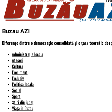
Buzau AZI
Diferențe dintre o democrație consolidată și o țară teoretic desp
Administrație locală
Afaceri
Cultură
Eveniment
Exclusiv
Politică locală
Social
Sport
Știri din județ
Viața în Buzău