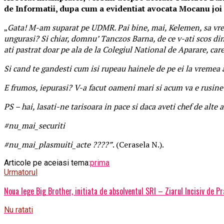
de Informatii, dupa cum a evidentiat avocata Mocanu joi
„
Gata! M-am suparat pe UDMR. Pai bine, mai, Kelemen, sa vrei t
ungurasi? Si chiar, domnu’ Tanczos Barna, de ce v-ati scos din
ati pastrat doar pe ala de la Colegiul National de Aparare, car
Si cand te gandesti cum isi rupeau hainele de pe ei la vremea ai
E frumos, iepurasi? V-a facut oameni mari si acum va e rusine
PS – hai, lasati-ne tarisoara in pace si daca aveti chef de alte
#nu_mai_securiti
#nu_mai_plasmuiti_acte ????”
. (Cerasela N.).
Articole pe aceiasi tema:
prima
Urmatorul
Noua lege Big Brother, initiata de absolventul SRI – Ziarul Incisiv de P
Nu ratati