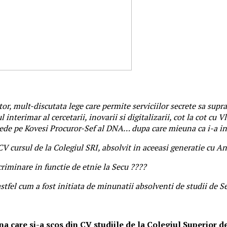
ator, mult-discutata lege care permite serviciilor secrete sa sup
terimar al cercetarii, inovarii si digitalizarii, cot la cot cu Vla
epede pe Kovesi Procuror-Sef al DNA… dupa care mieuna ca i-a i
CV cursul de la Colegiul SRI, absolvit in aceeasi generatie cu A
criminare in functie de etnie la Secu ????
astfel cum a fost initiata de minunatii absolventi de studii de
 care si-a scos din CV studiile de la Colegiul Superior d