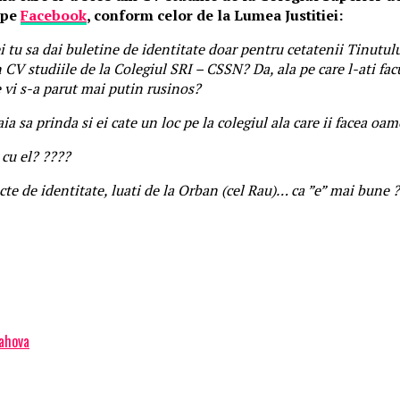
 pe
Facebook
, conform celor de la Lumea Justitiei:
u sa dai buletine de identitate doar pentru cetatenii Tinutului
 CV studiile de la Colegiul SRI – CSSN? Da, ala pe care l-ati fa
e vi s-a parut mai putin rusinos?
a sa prinda si ei cate un loc pe la colegiul ala care ii facea oa
 cu el? ????
 acte de identitate, luati de la Orban (cel Rau)… ca ”e” mai bune 
rahova