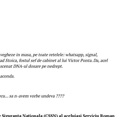
ravegheze in masa, pe toate retelele: whatsapp, signal,
d Stoica, fostul sef de cabinet al lui Victor Ponta. Da, acel
nscenat DNA-ul dosare pe nedrept.
naconda.
 Secu… sa n-avem vorbe undeva ????
e Siguranta Nationala (CSSN) al aceluiasi Serviciu Roman