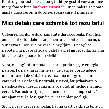
Pentru genul ăsta de cadou gândit pe gustul cuiva anume
merg foarte bine
buchete cu Stitch
, unde paleta se poate
ajusta după sezon și după persoana care îl primește.
Mici detalii care schimbă tot rezultatul
Culoarea florilor e doar jumătate din socoteală. Panglica,
ambalajul și fundalul aranjamentului contează enorm, și
sunt exact lucrurile pe care le neglijăm. O panglică
nepotrivită poate strica o paletă altfel impecabilă, iar una
bine aleasă o poate ridica vizibil.
Vara, o panglică turcoaz sau coral prelungește energia
paletei. Iarna, una argintie sau de catifea bordo aduce
instant aerul de sărbătoare. Toamna merge un satin
caramel sau o sfoară naturală, rustică, iar primăvara o
panglică de in deschis sau una roz pudrat închide frumos
cercul. Par mărunțișuri, dar tocmai ele dau impresia că
aranjamentul a fost gândit, nu asamblat pe fugă.
Și încă ceva despre ambalaj. Hârtia kraft caldă stă bine cu