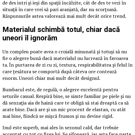
de des intri și ieși din spații încălzite, cât de des te vezi în
situații în care vrei să pari aranjată, dar nu scorțoasă.
Răspunsurile astea valorează mai mult decât orice trend.
Materialul schimbă totul, chiar dacă
uneori îl ignorăm
Un compleu poate avea o croială minunată și totuși să nu
fie o alegere bună dacă materialul nu lucrează în favoarea
ta. În purtarea de zi cu zi, textura, respirabilitatea și felul în
care țesătura se comportă după câteva ore contează
enorm. Uneori chiar mai mult decât designul.
Bumbacul este, de regulă, o alegere excelentă pentru
seturile casual. Respiră bine, se simte familiar pe piele și nu
dă senzația aia de haină care te obligă să stai dreaptă ca să
arate bine. Dacă are și un mic procent de elastan, cu atât
mai bine, fiindcă se mișcă frumos și nu devine rigid.
Inul este superb, mai ales în sezonul cald, dar trebuie
acceptat cu tot cu firea lui. Se șifonează, iar asta face parte