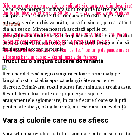
Diferențe dintre o democrație consolidată și o țară teoretic desprinsă
Ce nu prea merge primăvara sunt tonurile foarte închise
din fostul bloc sovietic acum 30 de ani + – Ziarul Incisiv de Prahova
sau prea contrastante. Un aranjament cu Stitch pe roșu
intens și verde închis va arăta, ca să fiu sincer, parcă rătăcit
Nu ratati
din alt sezon. Mintea noastră asociază aprilie cu
DUPA CE LA ORADEA A DAT PESTE O „NUCĂ” PREA TARE – ECHIPA DE
prospețime, iar culorile grele rup senzația. Mai bine ții totul
BASCHET CSM PETROLUL PLOIEŞTI – A FOST LA UN PAS DE
ușor, aproape transparent, și lași albastrul personajului să
fie singurul accent puternic.
NENOROCIRE/Accident, achiziţii cu „cantec”, pe timp de pandemie si
sifonarea banului public – Ziarul Incisiv de Prahova
Trucul cu o singură culoare dominantă
Recomand des să alegi o singură culoare principală pe
lângă albastru și abia apoi să adaugi câteva accente
discrete. Primăvara, rozul pudrat face minunat treaba asta.
Restul devin doar note de sprijin. Așa scapi de
aranjamentele aglomerate, în care fiecare floare se luptă
pentru atenție și, până la urmă, nu iese nimic în evidență.
Vara și culorile care nu se sfiesc
Vara schimbă regulile cu totul. Lumina e puternică, directă,