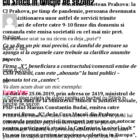
cu Stitch în funcție de sezon?
aceste comenzi de catre Consiliul Judetean Prahova: la
CJ Prahova, pe timp de pandemie, persoana desemnata
cu achizitionarea unor astfel de servicii trimite
solicitari de oferte catre 9-10 firme din domeniu si
comanda este emisa societatii cu cel mai mic pret.
Publicat
Nu miroase urat sa nu zicem ca deja „pute”?
Ca sa fim un pic mai precisi, ca damful de putoare sa
acum 2 luni
ajunga si la organele care trebuie sa clarifice anumite
aspecte.
pe
Firma „X”, beneficiara a contractului/comenzii emise de
iunie 8, 2026
CSM Ploiesti, cam este „abonata” la bani publici –
abonata tot cu „cantec”.
De
Va dam acum doar un mic exemplu:
Eugen Marc
La data de 25.06.2019, prin adresa nr 2419, ministrul de
la aceea data de la Ministerul Muncii si Justitiei Sociale,
PSD-istul Marius Constantin Budai, emitea catre
aceeasi firma „X” de la Cuca Macaii din Prahova o
Prima dată când am văzut un buchet construit în jurul lui
comanda pentru servicii transport persoane cu autocar
Stitch am zâmbit puțin neîncrezător. Mi se părea o
pentru participantii straini la Conferinta la nivel inalt ”
combinație ciudată, un personaj albastru cu urechi mari
Un nou inceput pentru negocierea colectiva in Europa”,
plantat în mijlocul florilor. Apoi mi-a picat fisa. Tot