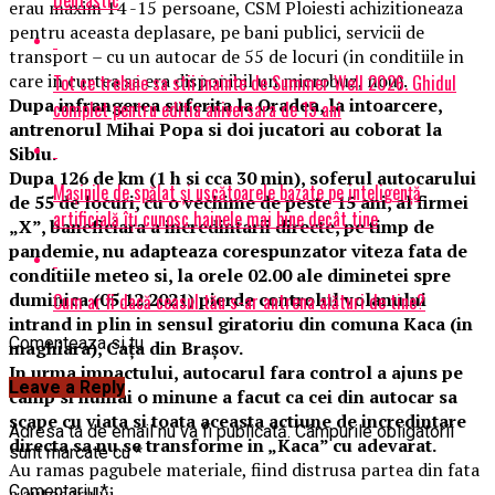
erau maxim 14 -15 persoane, CSM Ploiesti achizitioneaza
pentru aceasta deplasare, pe bani publici, servicii de
transport – cu un autocar de 55 de locuri (in conditiile in
care in curtea sa era disponibil un microbuz, nou).
Tot ce trebuie sa stii inainte de Summer Well 2026. Ghidul
Dupa infrangerea suferita la Oradea, la intoarcere,
complet pentru editia aniversara de 15 ani
antrenorul Mihai Popa si doi jucatori au coborat la
Sibiu.
Dupa 126 de km (1 h si cca 30 min), soferul autocarului
Mașinile de spălat și uscătoarele bazate pe inteligență
de 55 de locuri, cu o vechime de peste 15 ani, al firmei
artificială îți cunosc hainele mai bine decât tine
„X”, baneficiara a incredintarii directe, pe timp de
pandemie, nu adapteaza corespunzator viteza fata de
conditiile meteo si, la orele 02.00 ale diminetei spre
duminica (05.12.2021) pierde controlul volanului
Cum ar fi dacă ceasul tău s-ar antrena alături de tine?
intrand in plin in sensul giratoriu din comuna Kaca (in
Comenteaza si tu
maghiara), Cața din Brașov.
In urma impactului, autocarul fara control a ajuns pe
Leave a Reply
camp si numai o minune a facut ca cei din autocar sa
scape cu viata si toata aceasta actiune de incredintare
Adresa ta de email nu va fi publicată.
Câmpurile obligatorii
directa sa nu se transforme in „Kaca” cu adevarat.
sunt marcate cu
*
Au ramas pagubele materiale, fiind distrusa partea din fata
Comentariu
*
a autocarului.