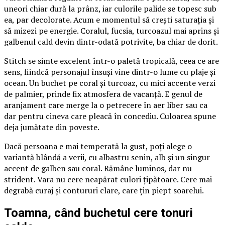
uneori chiar dură la prânz, iar culorile palide se topesc sub
ea, par decolorate. Acum e momentul să crești saturația și
să mizezi pe energie. Coralul, fucsia, turcoazul mai aprins și
galbenul cald devin dintr-odată potrivite, ba chiar de dorit.
Stitch se simte excelent într-o paletă tropicală, ceea ce are
sens, fiindcă personajul însuși vine dintr-o lume cu plaje și
ocean. Un buchet pe coral și turcoaz, cu mici accente verzi
de palmier, prinde fix atmosfera de vacanță. E genul de
aranjament care merge la o petrecere în aer liber sau ca
dar pentru cineva care pleacă în concediu. Culoarea spune
deja jumătate din poveste.
Dacă persoana e mai temperată la gust, poți alege o
variantă blândă a verii, cu albastru senin, alb și un singur
accent de galben sau coral. Rămâne luminos, dar nu
strident. Vara nu cere neapărat culori țipătoare. Cere mai
degrabă curaj și contururi clare, care țin piept soarelui.
Toamna, când buchetul cere tonuri