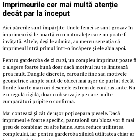
Imprimeurile cer mai multă atenție
decât par la început
Aici părerile sunt împărțite. Unele femei se simt grozav în
imprimeuri și le poartă cu o naturalețe care nu poate fi
învățată. Altele, deși le admiră, au mereu senzația că
imprimeul intră primul într-o încăpere și ele abia apoi.
Pentru garderoba de zi cu zi, un compleu imprimat poate fi
o alegere foarte bună doar dacă motivul nu te limitează
prea mult. Dungile discrete, carourile fine sau motivele
geometrice simple sunt de obicei mai ușor de purtat decât
florile foarte mari ori desenele extrem de contrastante. Nu
e o regulă rigidă, doar o observație pe care multe
cumpărături pripite o confirmă.
Mai contează și cât de ușor poți separa piesele. Dacă
imprimeul e foarte specific, pantalonii sau bluza vor fi mai
greu de combinat cu alte haine. Asta reduce utilitatea
compleului, iar pentru garderoba zilnică utilitatea chiar ar