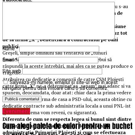
Fiind un accident fara victime, organele de politie nu s-au
mai deplasat la fata locului si
jucatorii de la echipa de
baschet seniori a CSM Ploieşti (CSM PETROLUL
PLOIEŞTI) au fost cazati, peste noapte, la o pensiune
din zona, fiind recuperati, pe ziua, de un microbuz tot
de la firma „X”, beneficiara a contractului pe bani
publici
.
Nume
*
Greşeli, simple omisiuni sau tentativă de „tunuri
financiare”? Autorităţile competente vor trebui să
Email
*
răspundă la aceste întrebări, mai ales ca se putea produce o
Site web
tragedie.
Atribuirea cu dedicatie a comenzii de catre CSM Ploiesti
Salvează-mi numele, emailul și site-ul web în acest
catre firma „X” ne-a determinat sa „sapam” mai adanc si va
navigator pentru data viitoare când o să comentez.
spunem, deocamdata, doar atat: chiar daca la prima vedere
firma „X” pare o firma de casa a PSD-ului, aceasta obtine cu
dedicatie contracte sub administratia locala a unui PNL-ist
Eveniment
(pe aceasta tema vom reveni, cu siguranta).
Diferenta de cum se respecta legea si bunul simt dintre
Cum alegi paleta de culori pentru un buchet
cei care fac astfel de achizitii cu dedicatie sub
administratia Primariei Ploiesti si cum se efectueaza