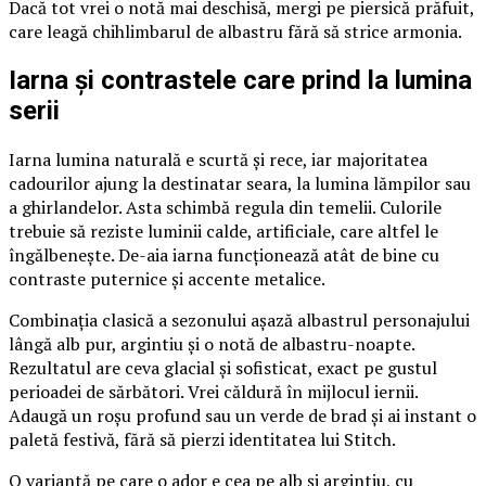
Dacă tot vrei o notă mai deschisă, mergi pe piersică prăfuit,
care leagă chihlimbarul de albastru fără să strice armonia.
Iarna și contrastele care prind la lumina
serii
Iarna lumina naturală e scurtă și rece, iar majoritatea
cadourilor ajung la destinatar seara, la lumina lămpilor sau
a ghirlandelor. Asta schimbă regula din temelii. Culorile
trebuie să reziste luminii calde, artificiale, care altfel le
îngălbenește. De-aia iarna funcționează atât de bine cu
contraste puternice și accente metalice.
Combinația clasică a sezonului așază albastrul personajului
lângă alb pur, argintiu și o notă de albastru-noapte.
Rezultatul are ceva glacial și sofisticat, exact pe gustul
perioadei de sărbători. Vrei căldură în mijlocul iernii.
Adaugă un roșu profund sau un verde de brad și ai instant o
paletă festivă, fără să pierzi identitatea lui Stitch.
O variantă pe care o ador e cea pe alb și argintiu, cu