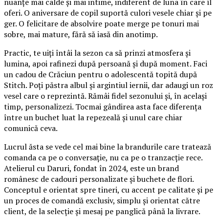
nuanțe mai calde și mai intime, indiferent de luna în care îl
oferi. O aniversare de copil suportă culori vesele chiar și pe
ger. O felicitare de absolvire poate merge pe tonuri mai
sobre, mai mature, fără să iasă din anotimp.
Practic, te uiți întâi la sezon ca să prinzi atmosfera și
lumina, apoi rafinezi după persoană și după moment. Faci
un cadou de Crăciun pentru o adolescentă topită după
Stitch. Poți păstra albul și argintiul iernii, dar adaugi un roz
vesel care o reprezintă. Rămâi fidel sezonului și, în același
timp, personalizezi. Tocmai gândirea asta face diferența
între un buchet luat la repezeală și unul care chiar
comunică ceva.
Lucrul ăsta se vede cel mai bine la brandurile care tratează
comanda ca pe o conversație, nu ca pe o tranzacție rece.
Atelierul cu Daruri, fondat în 2024, este un brand
românesc de cadouri personalizate și buchete de flori.
Conceptul e orientat spre tineri, cu accent pe calitate și pe
un proces de comandă exclusiv, simplu și orientat către
client, de la selecție și mesaj pe panglică până la livrare.