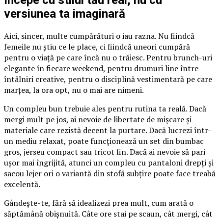
Începe cu stilul tău real, nu cu
versiunea ta imaginară
Aici, sincer, multe cumpărături o iau razna. Nu fiindcă
femeile nu știu ce le place, ci fiindcă uneori cumpără
pentru o viață pe care încă nu o trăiesc. Pentru brunch-uri
elegante în fiecare weekend, pentru drumuri line între
întâlniri creative, pentru o disciplină vestimentară pe care
marțea, la ora opt, nu o mai are nimeni.
Un compleu bun trebuie ales pentru rutina ta reală. Dacă
mergi mult pe jos, ai nevoie de libertate de mișcare și
materiale care rezistă decent la purtare. Dacă lucrezi într-
un mediu relaxat, poate funcționează un set din bumbac
gros, jerseu compact sau tricot fin. Dacă ai nevoie să pari
ușor mai îngrijită, atunci un compleu cu pantaloni drepți și
sacou lejer ori o variantă din stofă subțire poate face treabă
excelentă.
Gândește-te, fără să idealizezi prea mult, cum arată o
săptămână obișnuită. Câte ore stai pe scaun, cât mergi, cât