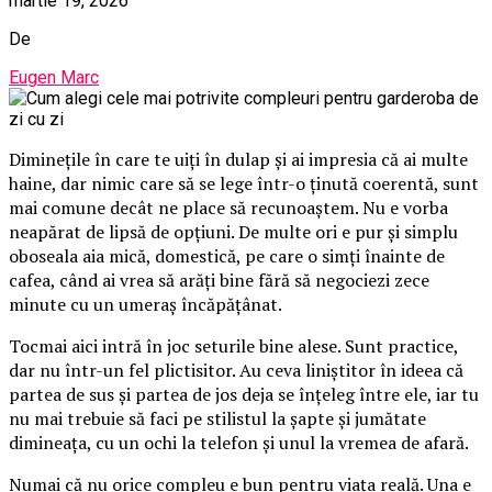
martie 19, 2026
De
Eugen Marc
Diminețile în care te uiți în dulap și ai impresia că ai multe
haine, dar nimic care să se lege într-o ținută coerentă, sunt
mai comune decât ne place să recunoaștem. Nu e vorba
neapărat de lipsă de opțiuni. De multe ori e pur și simplu
oboseala aia mică, domestică, pe care o simți înainte de
cafea, când ai vrea să arăți bine fără să negociezi zece
minute cu un umeraș încăpățânat.
Tocmai aici intră în joc seturile bine alese. Sunt practice,
dar nu într-un fel plictisitor. Au ceva liniștitor în ideea că
partea de sus și partea de jos deja se înțeleg între ele, iar tu
nu mai trebuie să faci pe stilistul la șapte și jumătate
dimineața, cu un ochi la telefon și unul la vremea de afară.
Numai că nu orice compleu e bun pentru viața reală. Una e