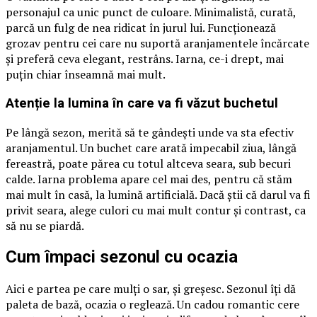
personajul ca unic punct de culoare. Minimalistă, curată,
parcă un fulg de nea ridicat în jurul lui. Funcționează
grozav pentru cei care nu suportă aranjamentele încărcate
și preferă ceva elegant, restrâns. Iarna, ce-i drept, mai
puțin chiar înseamnă mai mult.
Atenție la lumina în care va fi văzut buchetul
Pe lângă sezon, merită să te gândești unde va sta efectiv
aranjamentul. Un buchet care arată impecabil ziua, lângă
fereastră, poate părea cu totul altceva seara, sub becuri
calde. Iarna problema apare cel mai des, pentru că stăm
mai mult în casă, la lumină artificială. Dacă știi că darul va fi
privit seara, alege culori cu mai mult contur și contrast, ca
să nu se piardă.
Cum împaci sezonul cu ocazia
Aici e partea pe care mulți o sar, și greșesc. Sezonul îți dă
paleta de bază, ocazia o reglează. Un cadou romantic cere