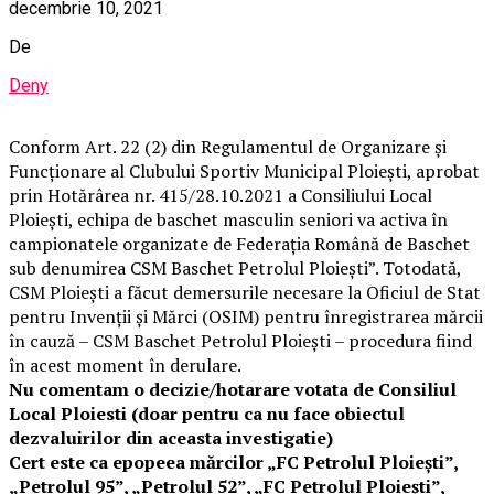
decembrie 10, 2021
De
Deny
Conform Art. 22 (2) din Regulamentul de Organizare şi
Funcţionare al Clubului Sportiv Municipal Ploieşti, aprobat
prin Hotărârea nr. 415/28.10.2021 a Consiliului Local
Ploieşti, echipa de baschet masculin seniori va activa în
campionatele organizate de Federaţia Română de Baschet
sub denumirea CSM Baschet Petrolul Ploieşti”. Totodată,
CSM Ploieşti a făcut demersurile necesare la Oficiul de Stat
pentru Invenţii şi Mărci (OSIM) pentru înregistrarea mărcii
în cauză – CSM Baschet Petrolul Ploieşti – procedura fiind
în acest moment în derulare.
Nu comentam o decizie/hotarare votata de Consiliul
Local Ploiesti (doar pentru ca nu face obiectul
dezvaluirilor din aceasta investigatie)
Cert este ca epopeea mărcilor „FC Petrolul Ploieşti”,
„Petrolul 95”, „Petrolul 52”, „FC Petrolul Ploieşti”,