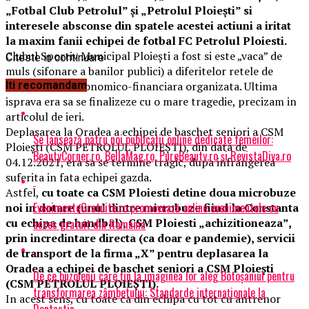
„Fotbal Club Petrolul” şi „Petrolul Ploieşti” si
interesele absconse din spatele acestei actiuni a iritat
la maxim fanii echipei de fotbal FC Petrolul Ploiesti.
Clubul Sportiv Municipal Ploieşti a fost si este „vaca” de
Citeste in continuare
muls (sifonare a banilor publici) a diferitelor retele de
criminalitate economico-financiara organizata. Ultima
Iti recomandam
isprava era sa se finalizeze cu o mare tragedie, precizam in
articolul de ieri.
Deplasarea la Oradea a echipei de baschet seniori a CSM
Se lansează patru noi publicații online dedicate femeilor:
Ploieşti (CSM PETROLUL PLOIEŞTI), din data de
BeautyCorner.ro, BellaMag.ro, PureBeauty.ro și RevistaDiva.ro
04.12.2021, era sa se termine tragic, dupa infrangerea
suferita in fata echipei gazda.
Astfel,
cu toate ca CSM Ploiesti detine doua microbuze
EvenimenteGratuite.ro promovează online evenimentele cu
noi in dotare (unul dintre microbuze fiind la Constanta
cu echipa de handbal), CSM Ploiesti „achizitioneaza”,
acces gratuit din România
prin incredintare directa (ca doar e pandemie), servicii
de transport de la firma „X” pentru deplasarea la
Oradea a echipei de baschet seniori a CSM Ploieşti
De ce buzoienii care țin la imaginea lor aleg Botoșaniul pentru
(CSM PETROLUL PLOIEŞTI).
transformarea zâmbetului: Standarde internaționale la
In acest sens, cu toate ca din echipa cu tot cu antrenor
Dentastic