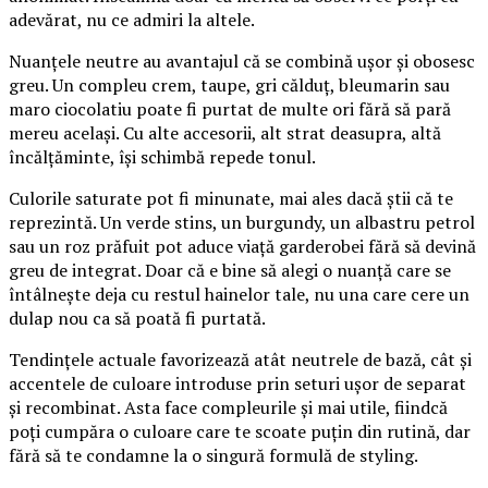
adevărat, nu ce admiri la altele.
Nuanțele neutre au avantajul că se combină ușor și obosesc
greu. Un compleu crem, taupe, gri călduț, bleumarin sau
maro ciocolatiu poate fi purtat de multe ori fără să pară
mereu același. Cu alte accesorii, alt strat deasupra, altă
încălțăminte, își schimbă repede tonul.
Culorile saturate pot fi minunate, mai ales dacă știi că te
reprezintă. Un verde stins, un burgundy, un albastru petrol
sau un roz prăfuit pot aduce viață garderobei fără să devină
greu de integrat. Doar că e bine să alegi o nuanță care se
întâlnește deja cu restul hainelor tale, nu una care cere un
dulap nou ca să poată fi purtată.
Tendințele actuale favorizează atât neutrele de bază, cât și
accentele de culoare introduse prin seturi ușor de separat
și recombinat. Asta face compleurile și mai utile, fiindcă
poți cumpăra o culoare care te scoate puțin din rutină, dar
fără să te condamne la o singură formulă de styling.