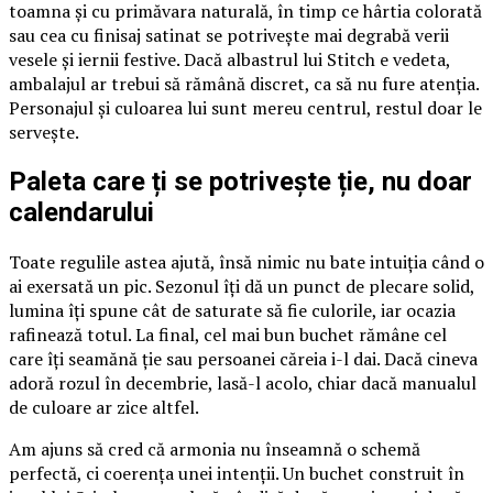
toamna și cu primăvara naturală, în timp ce hârtia colorată
sau cea cu finisaj satinat se potrivește mai degrabă verii
vesele și iernii festive. Dacă albastrul lui Stitch e vedeta,
ambalajul ar trebui să rămână discret, ca să nu fure atenția.
Personajul și culoarea lui sunt mereu centrul, restul doar le
servește.
Paleta care ți se potrivește ție, nu doar
calendarului
Toate regulile astea ajută, însă nimic nu bate intuiția când o
ai exersată un pic. Sezonul îți dă un punct de plecare solid,
lumina îți spune cât de saturate să fie culorile, iar ocazia
rafinează totul. La final, cel mai bun buchet rămâne cel
care îți seamănă ție sau persoanei căreia i-l dai. Dacă cineva
adoră rozul în decembrie, lasă-l acolo, chiar dacă manualul
de culoare ar zice altfel.
Am ajuns să cred că armonia nu înseamnă o schemă
perfectă, ci coerența unei intenții. Un buchet construit în