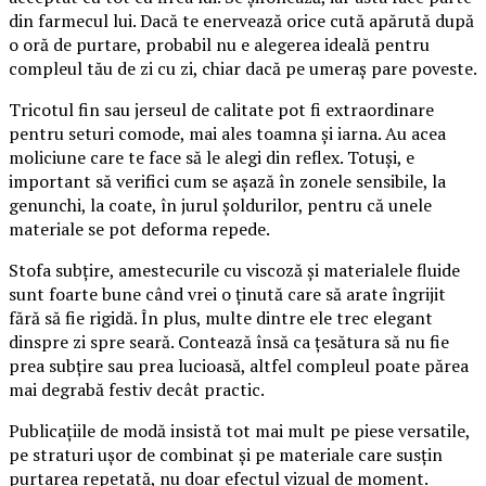
din farmecul lui. Dacă te enervează orice cută apărută după
o oră de purtare, probabil nu e alegerea ideală pentru
compleul tău de zi cu zi, chiar dacă pe umeraș pare poveste.
Tricotul fin sau jerseul de calitate pot fi extraordinare
pentru seturi comode, mai ales toamna și iarna. Au acea
moliciune care te face să le alegi din reflex. Totuși, e
important să verifici cum se așază în zonele sensibile, la
genunchi, la coate, în jurul șoldurilor, pentru că unele
materiale se pot deforma repede.
Stofa subțire, amestecurile cu viscoză și materialele fluide
sunt foarte bune când vrei o ținută care să arate îngrijit
fără să fie rigidă. În plus, multe dintre ele trec elegant
dinspre zi spre seară. Contează însă ca țesătura să nu fie
prea subțire sau prea lucioasă, altfel compleul poate părea
mai degrabă festiv decât practic.
Publicațiile de modă insistă tot mai mult pe piese versatile,
pe straturi ușor de combinat și pe materiale care susțin
purtarea repetată, nu doar efectul vizual de moment.