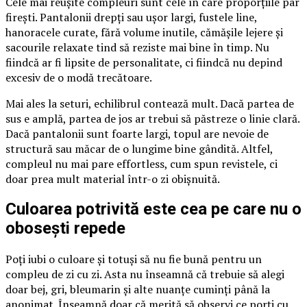
Cele mai reușite compleuri sunt cele în care proporțiile par
firești. Pantalonii drepți sau ușor largi, fustele line,
hanoracele curate, fără volume inutile, cămășile lejere și
sacourile relaxate tind să reziste mai bine în timp. Nu
fiindcă ar fi lipsite de personalitate, ci fiindcă nu depind
excesiv de o modă trecătoare.
Mai ales la seturi, echilibrul contează mult. Dacă partea de
sus e amplă, partea de jos ar trebui să păstreze o linie clară.
Dacă pantalonii sunt foarte largi, topul are nevoie de
structură sau măcar de o lungime bine gândită. Altfel,
compleul nu mai pare effortless, cum spun revistele, ci
doar prea mult material într-o zi obișnuită.
Culoarea potrivită este cea pe care nu o
obosești repede
Poți iubi o culoare și totuși să nu fie bună pentru un
compleu de zi cu zi. Asta nu înseamnă că trebuie să alegi
doar bej, gri, bleumarin și alte nuanțe cuminți până la
anonimat. Înseamnă doar că merită să observi ce porți cu