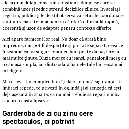
ideea unui dulap construit conștient, din piese care se
combină ușor și reduc stresul deciziilor zilnice. În același
registru, publicațiile de stil observă că seturile coordonate
sunt apreciate tocmai pentru că oferă o formulă rapidă,
coerentă și ușor de adaptat pentru contexte diferite.
Aici apare farmecul lor real. Nu doar că arată bine
împreună, dar pot fi despărțite și purtate separat, ceea ce
înseamnă că un singur compleu bun poate da naștere la
mai multe ținute. Bluza merge cu jeanși, pantalonii merg cu
o cămașă simplă, iar dintr-odată hainele tale lucrează mai
inteligent.
Mai e ceva. Un compleu bun îți dă o anumită siguranță. Te
îmbraci repede, te privești în oglindă și ai senzația că ești
deja așezată în ziua ta, că nu mai trebuie să repari nimic.
Uneori fix asta lipsește.
Garderoba de zi cu zi nu cere
spectaculos, ci potrivit