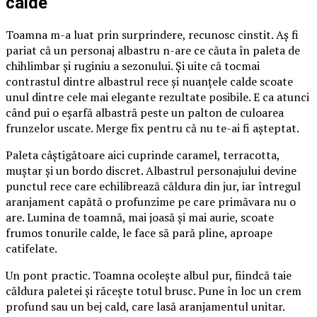
calde
Toamna m-a luat prin surprindere, recunosc cinstit. Aș fi
pariat că un personaj albastru n-are ce căuta în paleta de
chihlimbar și ruginiu a sezonului. Și uite că tocmai
contrastul dintre albastrul rece și nuanțele calde scoate
unul dintre cele mai elegante rezultate posibile. E ca atunci
când pui o eșarfă albastră peste un palton de culoarea
frunzelor uscate. Merge fix pentru că nu te-ai fi așteptat.
Paleta câștigătoare aici cuprinde caramel, terracotta,
muștar și un bordo discret. Albastrul personajului devine
punctul rece care echilibrează căldura din jur, iar întregul
aranjament capătă o profunzime pe care primăvara nu o
are. Lumina de toamnă, mai joasă și mai aurie, scoate
frumos tonurile calde, le face să pară pline, aproape
catifelate.
Un pont practic. Toamna ocolește albul pur, fiindcă taie
căldura paletei și răcește totul brusc. Pune în loc un crem
profund sau un bej cald, care lasă aranjamentul unitar.