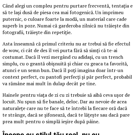
Când alegi un compleu pentru purtare frecventă, tentația e
să te lași dusă de piesa cea mai fotogenică. Un imprimeu
puternic, o culoare foarte la modă, un material care cade
superb în poze. Numai că garderoba zilnică nu trăiește din
fotografii, trăiește din repetiție.
Asta înseamnă că primul criteriu nu ar trebui să fie efectul
de wow, ci cât de des îl vei purta fără să simți că te-ai
costumat. Dacă îl vezi mergând cu adidași, cu un trench
simplu, cu o geantă obișnuită și chiar cu geaca ta favorită,
atunci e un semn bun. Dacă îl poți imagina doar într-un
context perfect, cu pantofi perfecți și păr perfect, probabil
va rămâne mai mult în dulap decât pe tine.
Hainele pentru viața de zi cu zi trebuie să aibă ceva ușor de
locuit. Nu spun să fie banale, deloc. Dar au nevoie de acea
naturalețe care nu te face să te întrebi la fiecare oră dacă
te strânge, dacă se șifonează, dacă te lățește sau dacă pare
prea mult pentru o simplă ieșire după pâine.