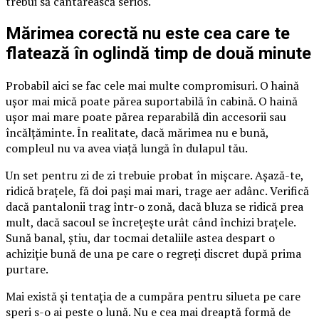
trebui să cântărească serios.
Mărimea corectă nu este cea care te
flatează în oglindă timp de două minute
Probabil aici se fac cele mai multe compromisuri. O haină
ușor mai mică poate părea suportabilă în cabină. O haină
ușor mai mare poate părea reparabilă din accesorii sau
încălțăminte. În realitate, dacă mărimea nu e bună,
compleul nu va avea viață lungă în dulapul tău.
Un set pentru zi de zi trebuie probat în mișcare. Așază-te,
ridică brațele, fă doi pași mai mari, trage aer adânc. Verifică
dacă pantalonii trag într-o zonă, dacă bluza se ridică prea
mult, dacă sacoul se încrețește urât când închizi brațele.
Sună banal, știu, dar tocmai detaliile astea despart o
achiziție bună de una pe care o regreți discret după prima
purtare.
Mai există și tentația de a cumpăra pentru silueta pe care
speri s-o ai peste o lună. Nu e cea mai dreaptă formă de