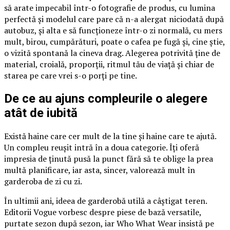
să arate impecabil într-o fotografie de produs, cu lumina
perfectă și modelul care pare că n-a alergat niciodată după
autobuz, și alta e să funcționeze într-o zi normală, cu mers
mult, birou, cumpărături, poate o cafea pe fugă și, cine știe,
o vizită spontană la cineva drag. Alegerea potrivită ține de
material, croială, proporții, ritmul tău de viață și chiar de
starea pe care vrei s-o porți pe tine.
De ce au ajuns compleurile o alegere
atât de iubită
Există haine care cer mult de la tine și haine care te ajută.
Un compleu reușit intră în a doua categorie. Îți oferă
impresia de ținută pusă la punct fără să te oblige la prea
multă planificare, iar asta, sincer, valorează mult în
garderoba de zi cu zi.
În ultimii ani, ideea de garderobă utilă a câștigat teren.
Editorii Vogue vorbesc despre piese de bază versatile,
purtate sezon după sezon, iar Who What Wear insistă pe