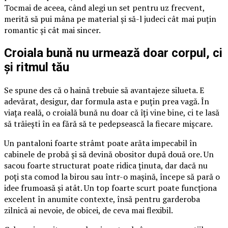
Tocmai de aceea, când alegi un set pentru uz frecvent,
merită să pui mâna pe material și să-l judeci cât mai puțin
romantic și cât mai sincer.
Croiala bună nu urmează doar corpul, ci
și ritmul tău
Se spune des că o haină trebuie să avantajeze silueta. E
adevărat, desigur, dar formula asta e puțin prea vagă. În
viața reală, o croială bună nu doar că îți vine bine, ci te lasă
să trăiești în ea fără să te pedepsească la fiecare mișcare.
Un pantaloni foarte strâmt poate arăta impecabil în
cabinele de probă și să devină obositor după două ore. Un
sacou foarte structurat poate ridica ținuta, dar dacă nu
poți sta comod la birou sau într-o mașină, începe să pară o
idee frumoasă și atât. Un top foarte scurt poate funcționa
excelent în anumite contexte, însă pentru garderoba
zilnică ai nevoie, de obicei, de ceva mai flexibil.