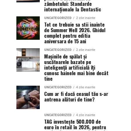
zâmbetului: Standarde
internaționale la Dentastic
UNCATEGORIZED
2 zile inainte
Tot ce trebuie sa stii inainte
de Summer Well 2026. Ghidul
complet pentru editia
aniversara de 15 ani
UNCATEGORIZED
2 zile inainte
Mașinile de spălat și
uscătoarele bazate pe
inteligență artificială îți
cunosc hainele mai bine decât
tine
UNCATEGORIZED
4 zile inainte
Cum ar fi dacă ceasul tău s-ar
antrena alături de tine?
UNCATEGORIZED
4 zile inainte
TAG investește 500.000 de
euro în retail în 2026, pentru