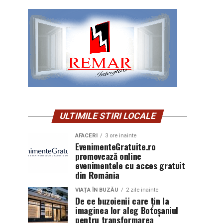
ULTIMILE STIRI LOCALE
AFACERI
3 ore inainte
EvenimenteGratuite.ro
promovează online
evenimentele cu acces gratuit
din România
VIAȚA ÎN BUZĂU
2 zile inainte
De ce buzoienii care țin la
imaginea lor aleg Botoșaniul
pentru transformarea