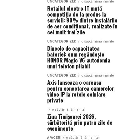
UNCATEGORIZED
o săptămână inainte
Retailul electro-IT mută
competiția de la produs la
servicii: 90% dintre instalările
de aer condiționat, realizate în
cel mult trei zile
UNCATEGORIZED
o săptămână inainte
Dincolo de capacitatea
bateriei: cum regândește
HONOR Magic V6 autonomia
unui telefon pliabil
UNCATEGORIZED
o săptămână inainte
Axis lanseaza o carcasa
pentru conectarea camerelor
video IP la retele celulare
private
o săptămână inainte
Ziua Timișoarei 2026,
sărbătorită prin patru zile de
evenimente
AFACERI
o săptămână inainte