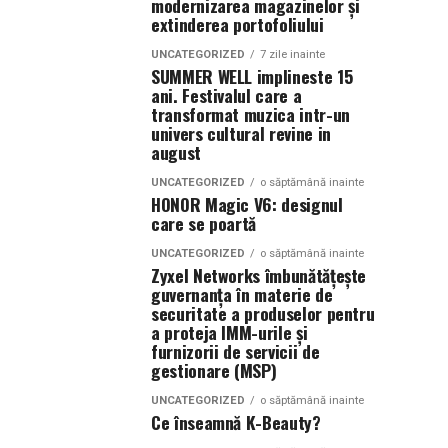
modernizarea magazinelor și
extinderea portofoliului
UNCATEGORIZED
7 zile inainte
SUMMER WELL implineste 15
ani. Festivalul care a
transformat muzica intr-un
univers cultural revine in
august
UNCATEGORIZED
o săptămână inainte
HONOR Magic V6: designul
care se poartă
UNCATEGORIZED
o săptămână inainte
Zyxel Networks îmbunătățește
guvernanța în materie de
securitate a produselor pentru
a proteja IMM-urile și
furnizorii de servicii de
gestionare (MSP)
UNCATEGORIZED
o săptămână inainte
Ce înseamnă K-Beauty?