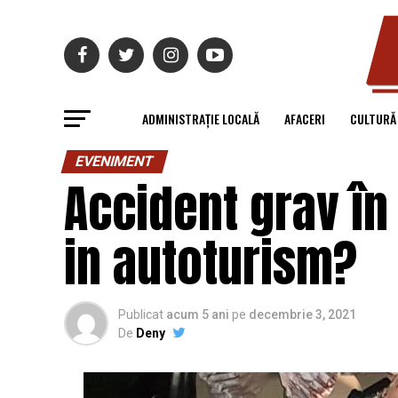
ADMINISTRAȚIE LOCALĂ
AFACERI
CULTURĂ
EVENIMENT
Accident grav în
in autoturism?
Publicat
acum 5 ani
pe
decembrie 3, 2021
De
Deny