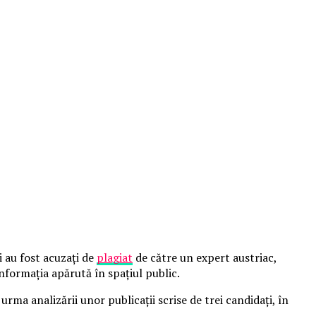
i au fost acuzaţi de
plagiat
de către un expert austriac,
nformația apărută în spațiul public.
urma analizării unor publicaţii scrise de trei candidaţi, în