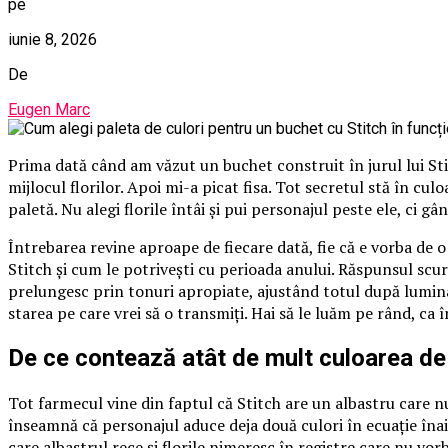
pe
iunie 8, 2026
De
Eugen Marc
Prima dată când am văzut un buchet construit în jurul lui St
mijlocul florilor. Apoi mi-a picat fisa. Tot secretul stă în cu
paletă. Nu alegi florile întâi și pui personajul peste ele, ci gâ
Întrebarea revine aproape de fiecare dată, fie că e vorba de 
Stitch și cum le potrivești cu perioada anului. Răspunsul scurt
prelungesc prin tonuri apropiate, ajustând totul după lumina
starea pe care vrei să o transmiți. Hai să le luăm pe rând, ca 
De ce contează atât de mult culoarea de
Tot farmecul vine din faptul că Stitch are un albastru care nu
înseamnă că personajul aduce deja două culori în ecuație înai
care albastrul rece și florile nimeresc în registre care nu vorb