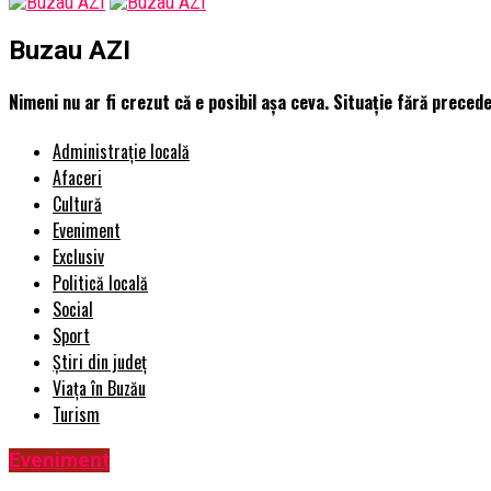
Buzau AZI
Nimeni nu ar fi crezut că e posibil așa ceva. Situație fără preced
Administrație locală
Afaceri
Cultură
Eveniment
Exclusiv
Politică locală
Social
Sport
Știri din județ
Viața în Buzău
Turism
Eveniment