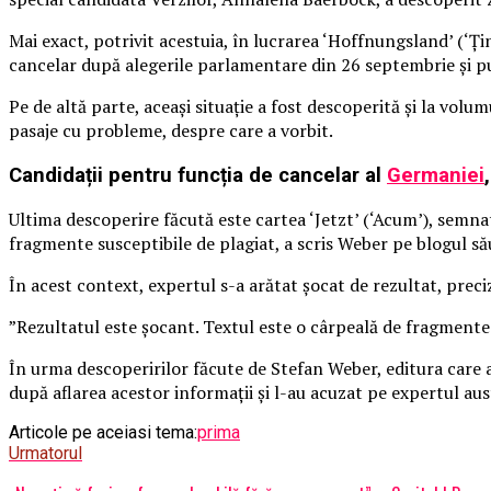
Mai exact, potrivit acestuia, în lucrarea ‘Hoffnungsland’ (‘Ţ
cancelar după alegerile parlamentare din 26 septembrie şi pu
Pe de altă parte, aceași situație a fost descoperită și la vol
pasaje cu probleme, despre care a vorbit.
Candidații pentru funcția de cancelar al
Germaniei
Ultima descoperire făcută este cartea ‘Jetzt’ (‘Acum’), semna
fragmente susceptibile de plagiat, a scris Weber pe blogul să
În acest context, expertul s-a arătat șocat de rezultat, preci
”Rezultatul este şocant. Textul este o cârpeală de fragmente
În urma descoperirilor făcute de Stefan Weber, editura care a p
după aflarea acestor informații și l-au acuzat pe expertul a
Articole pe aceiasi tema:
prima
Urmatorul