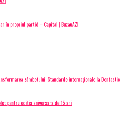
uAZI
ar în propriul partid – Capital | BuzauAZI
transformarea zâmbetului: Standarde internaționale la Dentastic
et pentru editia aniversara de 15 ani