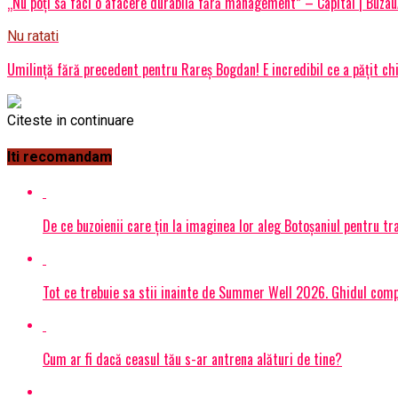
„Nu poți să faci o afacere durabilă fără management” – Capital | Buza
Nu ratati
Umilinţă fără precedent pentru Rareş Bogdan! E incredibil ce a păţit chi
Citeste in continuare
Iti recomandam
De ce buzoienii care țin la imaginea lor aleg Botoșaniul pentru 
Tot ce trebuie sa stii inainte de Summer Well 2026. Ghidul compl
Cum ar fi dacă ceasul tău s-ar antrena alături de tine?