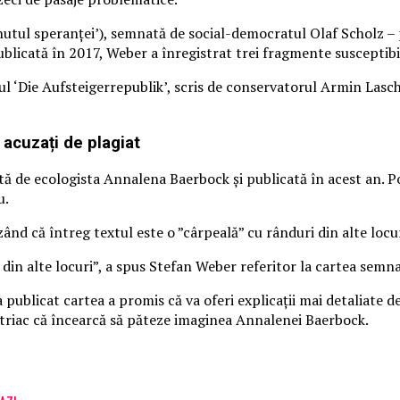
inutul speranţei’), semnată de social-democratul Olaf Scholz –
blicată în 2017, Weber a înregistrat trei fragmente susceptibil
umul ‘Die Aufsteigerrepublik’, scris de conservatorul Armin Lasc
, acuzați de plagiat
tă de ecologista Annalena Baerbock şi publicată în acest an. Po
u.
zând că întreg textul este o ”cârpeală” cu rânduri din alte locur
 din alte locuri”, a spus Stefan Weber referitor la cartea sem
ublicat cartea a promis că va oferi explicaţii mai detaliate desp
ustriac că încearcă să păteze imaginea Annalenei Baerbock.