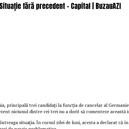
Situație fără precedent – Capital | BuzauAZI
ia, principalii trei candidaţi la funcţia de cancelar al Germanie
zent niciunul dintre cei trei nu a dorit să comenteze această i
reaga situația. În cursul zilei de luni, acesta a declarat că în 
zeci de pasaje problematice.