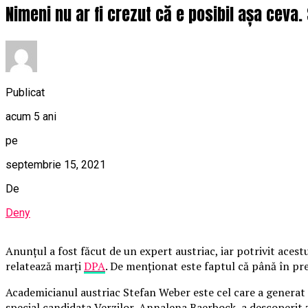
Nimeni nu ar fi crezut că e posibil așa ceva. 
Publicat
acum 5 ani
pe
septembrie 15, 2021
De
Deny
Anunțul a fost făcut de un expert austriac, iar potrivit acestu
relatează marţi
DPA
. De menționat este faptul că până în pre
Academicianul austriac Stefan Weber este cel care a generat înt
special candidata Verzilor, Annalena Baerbock, a descoperit 