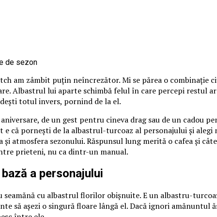
itch am zâmbit puțin neîncrezător. Mi se părea o combinație ci
loare. Albastrul lui aparte schimbă felul în care percepi restul 
ndești totul invers, pornind de la el.
o aniversare, de un gest pentru cineva drag sau de un cadou pen
 e că pornești de la albastrul-turcoaz al personajului și alegi nu
 și atmosfera sezonului. Răspunsul lung merită o cafea și câte
între prieteni, nu ca dintr-un manual.
 bază a personajului
 seamănă cu albastrul florilor obișnuite. E un albastru-turcoaz
nte să așezi o singură floare lângă el. Dacă ignori amănuntul ă
esc între ele.