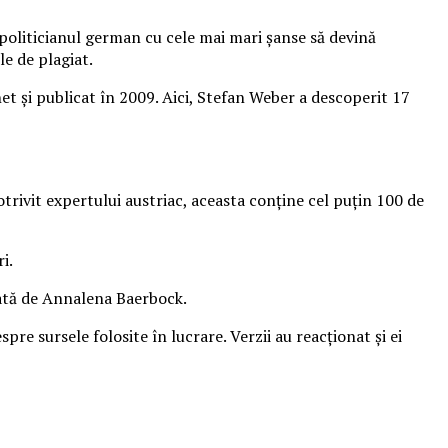
 politicianul german cu cele mai mari şanse să devină
e de plagiat.
het şi publicat în 2009. Aici, Stefan Weber a descoperit 17
trivit expertului austriac, aceasta conţine cel puţin 100 de
i.
nată de Annalena Baerbock.
re sursele folosite în lucrare. Verzii au reacționat și ei