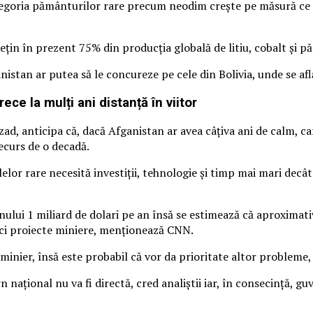
tegoria pământurilor rare precum neodim crește pe măsură ce st
ețin în prezent 75% din producția globală de litiu, cobalt și p
anistan ar putea să le concureze pe cele din Bolivia, unde se a
ce la mulți ani distanță în viitor
ad, anticipa că, dacă Afganistan ar avea câțiva ani de calm, ca
ecurs de o decadă.
alelor rare necesită investiții, tehnologie și timp mai mari decâ
ului 1 miliard de dolari pe an însă se estimează că aproximat
c mici proiecte miniere, menționează CNN.
 minier, însă este probabil că vor da prioritate altor probleme,
 național nu va fi directă, cred analiștii iar, în consecință, g