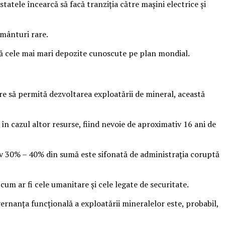
atele încearcă să facă tranziția către mașini electrice și
ământuri rare.
flă cele mai mari depozite cunoscute pe plan mondial.
re să permită dezvoltarea exploatării de mineral, această
t în cazul altor resurse, fiind nevoie de aproximativ 16 ani de
iv 30% – 40% din sumă este sifonată de administrația coruptă
 cum ar fi cele umanitare și cele legate de securitate.
uvernanța funcțională a exploatării mineralelor este, probabil,