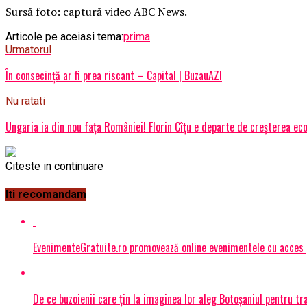
Sursă foto: captură video ABC News.
Articole pe aceiasi tema:
prima
Urmatorul
În consecinţă ar fi prea riscant – Capital | BuzauAZI
Nu ratati
Ungaria ia din nou fața României! Florin Cîțu e departe de creșterea e
Citeste in continuare
Iti recomandam
EvenimenteGratuite.ro promovează online evenimentele cu acces
De ce buzoienii care țin la imaginea lor aleg Botoșaniul pentru 