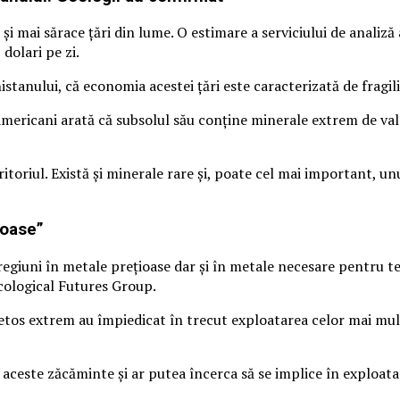
și mai sărace țări din lume. O estimare a serviciului de analiz
dolari pe zi.
istanului, că economia acestei țări este caracterizată de fragil
mericani arată că subsolul său conține minerale extrem de val
ritoriul. Există și minerale rare și, poate cel mai important, un
ioase”
 regiuni în metale prețioase dar și în metale necesare pentru 
Ecological Futures Group.
cetos extrem au împiedicat în trecut exploatarea celor mai mult
aceste zăcăminte și ar putea încerca să se implice în exploatar