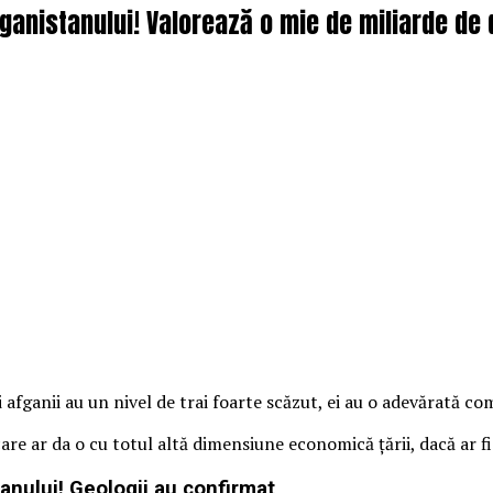
anistanului! Valorează o mie de miliarde de do
afganii au un nivel de trai foarte scăzut, ei au o adevărată co
are ar da o cu totul altă dimensiune economică țării, dacă ar fi 
anului! Geologii au confirmat