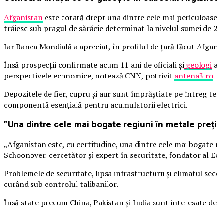
Afganistan
este cotată drept una dintre cele mai periculoase 
trăiesc sub pragul de sărăcie determinat la nivelul sumei de 2 
Iar Banca Mondială a apreciat, în profilul de țară făcut Afgan
Însă prospecții confirmate acum 11 ani de oficiali și
geologi
a
perspectivele economice, notează CNN, potrivit
antena3.ro
.
Depozitele de fier, cupru și aur sunt împrăștiate pe întreg te
componentă esențială pentru acumulatorii electrici.
”Una dintre cele mai bogate regiuni în metale preț
„Afganistan este, cu certitudine, una dintre cele mai bogate
Schoonover, cercetător și expert în securitate, fondator al 
Problemele de securitate, lipsa infrastructurii și climatul se
curând sub controlul talibanilor.
Însă state precum China, Pakistan și India sunt interesate de 