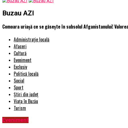
Buzau AZI
Comoara uriașă ce se găsește în subsolul Afganistanului! Valorea
Administrație locală
Afaceri
Cultură
Eveniment
Exclusiv
Politică locală
Social
Sport
Știri din județ
Viața în Buzău
Turism
Eveniment