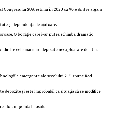
ă al Congresului SUA estima în 2020 că 90% dintre afgani
itate și dependența de ajutoare.
oroase. O bogăție care i-ar putea schimba dramatic
ul dintre cele mai mari depozite neexploatate de litiu,
tehnologiile emergente ale secolului 21”, spune Rod
e depozite și este improbabil ca situația să se modifice
ea lor, în pofida haosului.