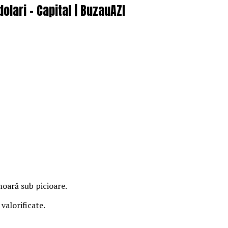
lari – Capital | BuzauAZI
moară sub picioare.
valorificate.