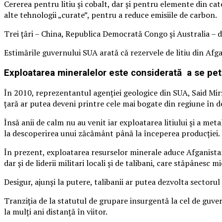
Cererea pentru litiu și cobalt, dar și pentru elemente din ca
alte tehnologii „curate”, pentru a reduce emisiile de carbon.
Trei țări – China, Republica Democrată Congo și Australia – d
Estimările guvernului SUA arată că rezervele de litiu din Afg
Exploatarea mineralelor este considerată a se petre
În 2010, reprezentantul agenției geologice din SUA, Said Mirz
țară ar putea deveni printre cele mai bogate din regiune în d
Însă anii de calm nu au venit iar exploatarea litiului și a met
la descoperirea unui zăcământ până la începerea producției.
În prezent, exploatarea resurselor minerale aduce Afganistan
dar și de liderii militari locali și de talibani, care stăpânes
Desigur, ajunși la putere, talibanii ar putea dezvolta sectorul
Tranziția de la statutul de grupare insurgentă la cel de guvern
la mulți ani distanță în viitor.