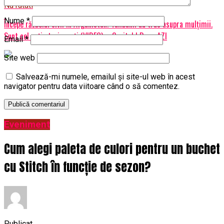
Nu ratati
Nume
*
Începe războiul civil în Afganistan! Talibanii au tras asupra mulţimii.
Sunt cel puţin trei morţi (VIDEO) – Capital | BuzauAZI
Email
*
Site web
Salvează-mi numele, emailul și site-ul web în acest
navigator pentru data viitoare când o să comentez.
Eveniment
Cum alegi paleta de culori pentru un buchet
cu Stitch în funcție de sezon?
Publicat