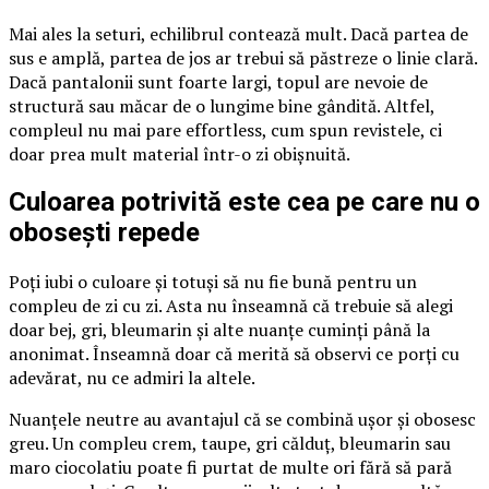
Mai ales la seturi, echilibrul contează mult. Dacă partea de
sus e amplă, partea de jos ar trebui să păstreze o linie clară.
Dacă pantalonii sunt foarte largi, topul are nevoie de
structură sau măcar de o lungime bine gândită. Altfel,
compleul nu mai pare effortless, cum spun revistele, ci
doar prea mult material într-o zi obișnuită.
Culoarea potrivită este cea pe care nu o
obosești repede
Poți iubi o culoare și totuși să nu fie bună pentru un
compleu de zi cu zi. Asta nu înseamnă că trebuie să alegi
doar bej, gri, bleumarin și alte nuanțe cuminți până la
anonimat. Înseamnă doar că merită să observi ce porți cu
adevărat, nu ce admiri la altele.
Nuanțele neutre au avantajul că se combină ușor și obosesc
greu. Un compleu crem, taupe, gri călduț, bleumarin sau
maro ciocolatiu poate fi purtat de multe ori fără să pară