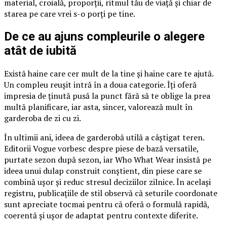
material, croială, proporții, ritmul tău de viață și chiar de
starea pe care vrei s-o porți pe tine.
De ce au ajuns compleurile o alegere
atât de iubită
Există haine care cer mult de la tine și haine care te ajută.
Un compleu reușit intră în a doua categorie. Îți oferă
impresia de ținută pusă la punct fără să te oblige la prea
multă planificare, iar asta, sincer, valorează mult în
garderoba de zi cu zi.
În ultimii ani, ideea de garderobă utilă a câștigat teren.
Editorii Vogue vorbesc despre piese de bază versatile,
purtate sezon după sezon, iar Who What Wear insistă pe
ideea unui dulap construit conștient, din piese care se
combină ușor și reduc stresul deciziilor zilnice. În același
registru, publicațiile de stil observă că seturile coordonate
sunt apreciate tocmai pentru că oferă o formulă rapidă,
coerentă și ușor de adaptat pentru contexte diferite.