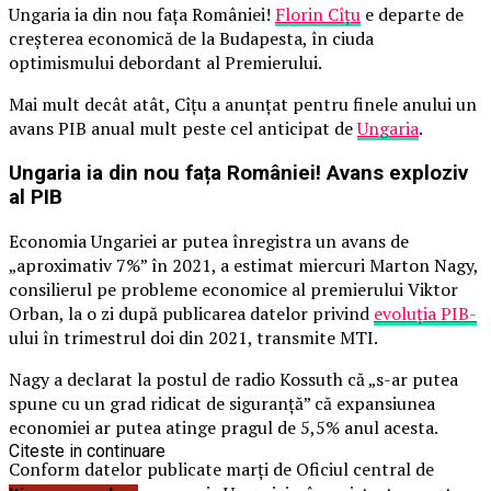
Ungaria ia din nou fața României!
Florin Cîțu
e departe de
creșterea economică de la Budapesta, în ciuda
optimismului debordant al Premierului.
Mai mult decât atât, Cîțu a anunțat pentru finele anului un
avans PIB anual mult peste cel anticipat de
Ungaria
.
Ungaria ia din nou fața României! Avans exploziv
al PIB
Economia Ungariei ar putea înregistra un avans de
„aproximativ 7%” în 2021, a estimat miercuri Marton Nagy,
consilierul pe probleme economice al premierului Viktor
Orban, la o zi după publicarea datelor privind
evoluţia PIB-
ului în trimestrul doi din 2021, transmite MTI.
Nagy a declarat la postul de radio Kossuth că „s-ar putea
spune cu un grad ridicat de siguranţă” că expansiunea
economiei ar putea atinge pragul de 5,5% anul acesta.
Citeste in continuare
Conform datelor publicate marţi de Oficiul central de