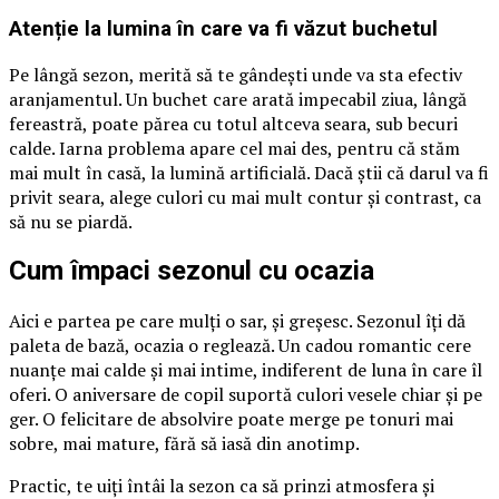
Atenție la lumina în care va fi văzut buchetul
Pe lângă sezon, merită să te gândești unde va sta efectiv
aranjamentul. Un buchet care arată impecabil ziua, lângă
fereastră, poate părea cu totul altceva seara, sub becuri
calde. Iarna problema apare cel mai des, pentru că stăm
mai mult în casă, la lumină artificială. Dacă știi că darul va fi
privit seara, alege culori cu mai mult contur și contrast, ca
să nu se piardă.
Cum împaci sezonul cu ocazia
Aici e partea pe care mulți o sar, și greșesc. Sezonul îți dă
paleta de bază, ocazia o reglează. Un cadou romantic cere
nuanțe mai calde și mai intime, indiferent de luna în care îl
oferi. O aniversare de copil suportă culori vesele chiar și pe
ger. O felicitare de absolvire poate merge pe tonuri mai
sobre, mai mature, fără să iasă din anotimp.
Practic, te uiți întâi la sezon ca să prinzi atmosfera și