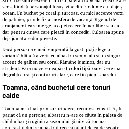
Stitch se simte excelent într-o paletă tropicală, ceea ce are
sens, fiindcă personajul însuși vine dintr-o lume cu plaje și
ocean. Un buchet pe coral și turcoaz, cu mici accente verzi
de palmier, prinde fix atmosfera de vacanță. E genul de
aranjament care merge la o petrecere în aer liber sau ca
dar pentru cineva care pleacă în concediu. Culoarea spune
deja jumătate din poveste.
Dacă persoana e mai temperată la gust, poți alege o
variantă blândă a verii, cu albastru senin, alb și un singur
accent de galben sau coral. Rămâne luminos, dar nu
strident. Vara nu cere neapărat culori țipătoare. Cere mai
degrabă curaj și contururi clare, care țin piept soarelui.
Toamna, când buchetul cere tonuri
calde
Toamna m-a luat prin surprindere, recunosc cinstit. Aș fi
pariat că un personaj albastru n-are ce căuta în paleta de
chihlimbar și ruginiu a sezonului. Și uite că tocmai
contrastul dintre albastrul rece și nuanțele calde scoate