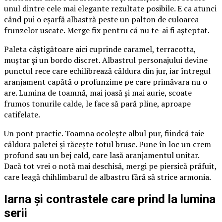
unul dintre cele mai elegante rezultate posibile. E ca atunci
când pui o eșarfă albastră peste un palton de culoarea
frunzelor uscate. Merge fix pentru că nu te-ai fi așteptat.
Paleta câștigătoare aici cuprinde caramel, terracotta,
muștar și un bordo discret. Albastrul personajului devine
punctul rece care echilibrează căldura din jur, iar întregul
aranjament capătă o profunzime pe care primăvara nu o
are. Lumina de toamnă, mai joasă și mai aurie, scoate
frumos tonurile calde, le face să pară pline, aproape
catifelate.
Un pont practic. Toamna ocolește albul pur, fiindcă taie
căldura paletei și răcește totul brusc. Pune în loc un crem
profund sau un bej cald, care lasă aranjamentul unitar.
Dacă tot vrei o notă mai deschisă, mergi pe piersică prăfuit,
care leagă chihlimbarul de albastru fără să strice armonia.
Iarna și contrastele care prind la lumina
serii