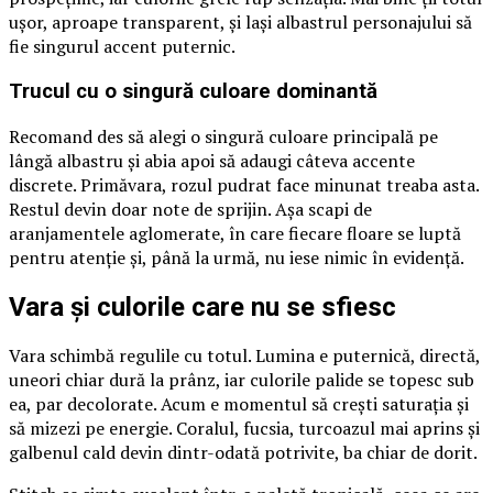
ușor, aproape transparent, și lași albastrul personajului să
fie singurul accent puternic.
Trucul cu o singură culoare dominantă
Recomand des să alegi o singură culoare principală pe
lângă albastru și abia apoi să adaugi câteva accente
discrete. Primăvara, rozul pudrat face minunat treaba asta.
Restul devin doar note de sprijin. Așa scapi de
aranjamentele aglomerate, în care fiecare floare se luptă
pentru atenție și, până la urmă, nu iese nimic în evidență.
Vara și culorile care nu se sfiesc
Vara schimbă regulile cu totul. Lumina e puternică, directă,
uneori chiar dură la prânz, iar culorile palide se topesc sub
ea, par decolorate. Acum e momentul să crești saturația și
să mizezi pe energie. Coralul, fucsia, turcoazul mai aprins și
galbenul cald devin dintr-odată potrivite, ba chiar de dorit.