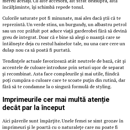
mereu același. Cu alte accesorii, alt strat deasupra, altă
încălțăminte, își schimbă repede tonul.
Culorile saturate pot fi minunate, mai ales dacă știi că te
reprezintă. Un verde stins, un burgundy, un albastru petrol
sau un roz prăfuit pot aduce viață garderobei fără să devină
greu de integrat. Doar că e bine să alegi o nuanță care se
întâlnește deja cu restul hainelor tale, nu una care cere un
dulap nou ca să poată fi purtată.
Tendințele actuale favorizează atât neutrele de bază, cât și
accentele de culoare introduse prin seturi ușor de separat
și recombinat. Asta face compleurile și mai utile, fiindcă
poți cumpăra o culoare care te scoate puțin din rutină, dar
fără să te condamne la o singură formulă de styling.
Imprimeurile cer mai multă atenție
decât par la început
Aici părerile sunt împărțite. Unele femei se simt grozav în
imprimeuri și le poartă cu o naturalețe care nu poate fi