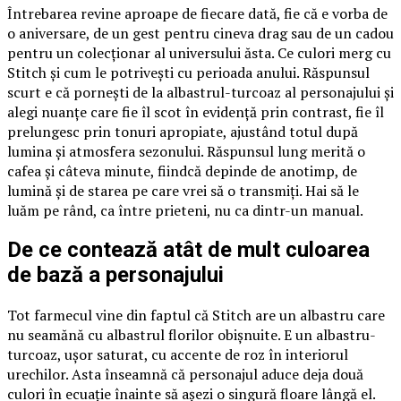
Întrebarea revine aproape de fiecare dată, fie că e vorba de
o aniversare, de un gest pentru cineva drag sau de un cadou
pentru un colecționar al universului ăsta. Ce culori merg cu
Stitch și cum le potrivești cu perioada anului. Răspunsul
scurt e că pornești de la albastrul-turcoaz al personajului și
alegi nuanțe care fie îl scot în evidență prin contrast, fie îl
prelungesc prin tonuri apropiate, ajustând totul după
lumina și atmosfera sezonului. Răspunsul lung merită o
cafea și câteva minute, fiindcă depinde de anotimp, de
lumină și de starea pe care vrei să o transmiți. Hai să le
luăm pe rând, ca între prieteni, nu ca dintr-un manual.
De ce contează atât de mult culoarea
de bază a personajului
Tot farmecul vine din faptul că Stitch are un albastru care
nu seamănă cu albastrul florilor obișnuite. E un albastru-
turcoaz, ușor saturat, cu accente de roz în interiorul
urechilor. Asta înseamnă că personajul aduce deja două
culori în ecuație înainte să așezi o singură floare lângă el.