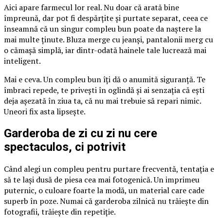
Aici apare farmecul lor real. Nu doar că arată bine
împreună, dar pot fi despărțite și purtate separat, ceea ce
înseamnă că un singur compleu bun poate da naștere la
mai multe ținute. Bluza merge cu jeanși, pantalonii merg cu
o cămașă simplă, iar dintr-odată hainele tale lucrează mai
inteligent.
Mai e ceva. Un compleu bun îți dă o anumită siguranță. Te
îmbraci repede, te privești în oglindă și ai senzația că ești
deja așezată în ziua ta, că nu mai trebuie să repari nimic.
Uneori fix asta lipsește.
Garderoba de zi cu zi nu cere
spectaculos, ci potrivit
Când alegi un compleu pentru purtare frecventă, tentația e
să te lași dusă de piesa cea mai fotogenică. Un imprimeu
puternic, o culoare foarte la modă, un material care cade
superb în poze. Numai că garderoba zilnică nu trăiește din
fotografii, trăiește din repetiție.