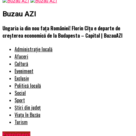
Buzau AZI
Ungaria ia din nou fața României! Florin Cîțu e departe de
creșterea economică de la Budapesta – Capital | BuzauAZI
Administrație locală
Afaceri
Cultură
Eveniment
Exclusiv
Politică locală
Social
Sport
Știri din județ
Viața în Buzău
Turism
Eveniment