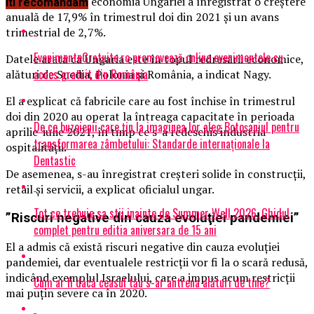
statistică (KSH), economia Ungariei a înregistrat o creştere
Iti recomandam
anuală de 17,9% în trimestrul doi din 2021 şi un avans
trimestrial de 2,7%.
EvenimenteGratuite.ro promovează online evenimentele cu
Datele arată că Ungaria este în topul redresării economice,
acces gratuit din România
alături de Suedia, Polonia şi România, a indicat Nagy.
El a explicat că fabricile care au fost închise în trimestrul
doi din 2020 au operat la întreaga capacitate în perioada
De ce buzoienii care țin la imaginea lor aleg Botoșaniul pentru
aprilie-iulie 2021, în timp ce s-a redeschis industria
transformarea zâmbetului: Standarde internaționale la
ospitalităţii.
Dentastic
De asemenea, s-au înregistrat creşteri solide în construcţii,
retail şi servicii, a explicat oficialul ungar.
Tot ce trebuie sa stii inainte de Summer Well 2026. Ghidul
”Riscuri negative din cauza evoluţiei pandemiei”
complet pentru editia aniversara de 15 ani
El a admis că există riscuri negative din cauza evoluţiei
pandemiei, dar eventualele restricţii vor fi la o scară redusă,
indicând exemplul Israelului, care a impus acum restricţii
Cum ar fi dacă ceasul tău s-ar antrena alături de tine?
mai puţin severe ca în 2020.