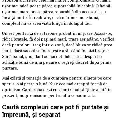
ușor mai mică poate părea suportabilă în cabină. O haină
ușor mai mare poate părea reparabilă din accesorii sau
încălțăminte. În realitate, dacă mărimea nu e bună,
compleul nu va avea viață lungă în dulapul tău.
Un set pentru zi de zi trebuie probat în mișcare. Așază-te,
ridică brațele, fă doi pași mai mari, trage aer adânc. Verifică
dacă pantalonii trag într-o zonă, dacă bluza se ridică prea
mult, dacă sacoul se încrețește urât când închizi brațele.
Sună banal, știu, dar tocmai detaliile astea despart o
achiziție bună de una pe care o regreți discret după prima
purtare.
Mai există și tentația de a cumpăra pentru silueta pe care
speri s-o ai peste o lună. Nu e cea mai dreaptă formă de
optimism. Garderoba de zi cu zi ar trebui să îți fie aliată în
prezent, nu promisiune pentru altă versiune a ta.
Caută compleuri care pot fi purtate și
împreună, și separat