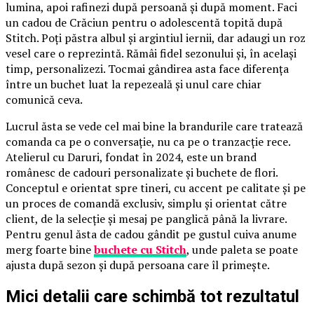
lumina, apoi rafinezi după persoană și după moment. Faci
un cadou de Crăciun pentru o adolescentă topită după
Stitch. Poți păstra albul și argintiul iernii, dar adaugi un roz
vesel care o reprezintă. Rămâi fidel sezonului și, în același
timp, personalizezi. Tocmai gândirea asta face diferența
între un buchet luat la repezeală și unul care chiar
comunică ceva.
Lucrul ăsta se vede cel mai bine la brandurile care tratează
comanda ca pe o conversație, nu ca pe o tranzacție rece.
Atelierul cu Daruri, fondat în 2024, este un brand
românesc de cadouri personalizate și buchete de flori.
Conceptul e orientat spre tineri, cu accent pe calitate și pe
un proces de comandă exclusiv, simplu și orientat către
client, de la selecție și mesaj pe panglică până la livrare.
Pentru genul ăsta de cadou gândit pe gustul cuiva anume
merg foarte bine
buchete cu Stitch
, unde paleta se poate
ajusta după sezon și după persoana care îl primește.
Mici detalii care schimbă tot rezultatul