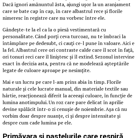
Dacă ignori amănuntul ăsta, ajungi ușor la un aranjament
care se bate cap în cap, în care albastrul rece și florile
nimeresc în registre care nu vorbesc între ele.
Gândește-te la el ca la o piesă vestimentară cu
personalitate. Când porți ceva turcoaz, nu te îmbraci la
întâmplare pe dedesubt, ci cauți ce-l pune în valoare. Aici e
la fel. Albastrul cere ori contraste calde care îl scot în față,
ori tonuri reci care îl liniștesc și îl extind. Sezonul intervine
exact în decizia asta, pentru că ne modelează așteptările
legate de culoare aproape pe nesimțite.
Mai e un lucru pe care l-am prins abia în timp. Florile
naturale și cele lucrate manual, din materiale textile sau
hârtie, reacționează diferit la aceeași culoare, în funcție de
lumina anotimpului. Un roz care pare delicat în aprilie
devine spălăcit într-o zi cenușie de noiembrie. Așa că nu
vorbim doar despre nuanțe, ci și despre intensitate și
despre cum cade lumina pe ele.
Primăvara și pastelurile care respiră