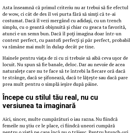
Asta înseamnă că primul criteriu nu ar trebui să fie efectul
de wow, ci cât de des îl vei purta fără să simți că te-ai
costumat. Dacă îl vezi mergând cu adidași, cu un trench
simplu, cu o geantă obișnuită și chiar cu geaca ta favorită,
atunci e un semn bun. Dacă îl poți imagina doar într-un
context perfect, cu pantofi perfecți și păr perfect, probabil
va rămâne mai mult în dulap decât pe tine.
Hainele pentru viața de zi cu zi trebuie să aibă ceva ușor de
locuit. Nu spun să fie banale, deloc. Dar au nevoie de acea
naturalețe care nu te face să te întrebi la fiecare oră dacă
te strânge, dacă se șifonează, dacă te lățește sau dacă pare
prea mult pentru o simplă ieșire după pâine.
Începe cu stilul tău real, nu cu
versiunea ta imaginară
Aici, sincer, multe cumpărături o iau razna. Nu fiindcă
femeile nu știu ce le place, ci fiindcă uneori cumpără
pentru o viață pe care încă nu o trăiesc. Pentru brunch-uri