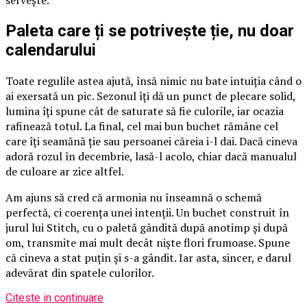
servește.
Paleta care ți se potrivește ție, nu doar
calendarului
Toate regulile astea ajută, însă nimic nu bate intuiția când o
ai exersată un pic. Sezonul îți dă un punct de plecare solid,
lumina îți spune cât de saturate să fie culorile, iar ocazia
rafinează totul. La final, cel mai bun buchet rămâne cel
care îți seamănă ție sau persoanei căreia i-l dai. Dacă cineva
adoră rozul în decembrie, lasă-l acolo, chiar dacă manualul
de culoare ar zice altfel.
Am ajuns să cred că armonia nu înseamnă o schemă
perfectă, ci coerența unei intenții. Un buchet construit în
jurul lui Stitch, cu o paletă gândită după anotimp și după
om, transmite mai mult decât niște flori frumoase. Spune
că cineva a stat puțin și s-a gândit. Iar asta, sincer, e darul
adevărat din spatele culorilor.
Citeste in continuare