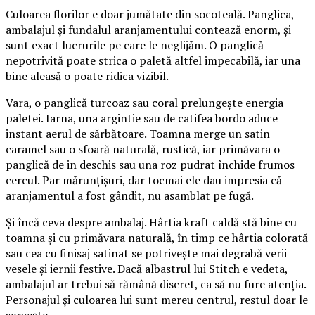
Culoarea florilor e doar jumătate din socoteală. Panglica,
ambalajul și fundalul aranjamentului contează enorm, și
sunt exact lucrurile pe care le neglijăm. O panglică
nepotrivită poate strica o paletă altfel impecabilă, iar una
bine aleasă o poate ridica vizibil.
Vara, o panglică turcoaz sau coral prelungește energia
paletei. Iarna, una argintie sau de catifea bordo aduce
instant aerul de sărbătoare. Toamna merge un satin
caramel sau o sfoară naturală, rustică, iar primăvara o
panglică de in deschis sau una roz pudrat închide frumos
cercul. Par mărunțișuri, dar tocmai ele dau impresia că
aranjamentul a fost gândit, nu asamblat pe fugă.
Și încă ceva despre ambalaj. Hârtia kraft caldă stă bine cu
toamna și cu primăvara naturală, în timp ce hârtia colorată
sau cea cu finisaj satinat se potrivește mai degrabă verii
vesele și iernii festive. Dacă albastrul lui Stitch e vedeta,
ambalajul ar trebui să rămână discret, ca să nu fure atenția.
Personajul și culoarea lui sunt mereu centrul, restul doar le