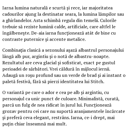
Iarna lumina naturală e scurtă și rece, iar majoritatea
cadourilor ajung la destinatar seara, la lumina lămpilor sau
a ghirlandelor. Asta schimbă regula din temelii. Culorile
trebuie să reziste luminii calde, artificiale, care altfel le
îngălbenește. De-aia iarna funcționează atât de bine cu
contraste puternice și accente metalice.
Combinația clasică a sezonului așază albastrul personajului
lângă alb pur, argintiu și o notă de albastru-noapte.
Rezultatul are ceva glacial și sofisticat, exact pe gustul
perioadei de sărbători. Vrei căldură în mijlocul iernii.
Adaugă un roșu profund sau un verde de brad și ai instant o
paletă festivă, fără să pierzi identitatea lui Stitch.
O variantă pe care o ador e cea pe alb și argintiu, cu
personajul ca unic punct de culoare. Minimalistă, curată,
parcă un fulg de nea ridicat în jurul lui. Funcționează
grozav pentru cei care nu suportă aranjamentele încărcate
și preferă ceva elegant, restrâns. Iarna, ce-i drept, mai
puțin chiar înseamnă mai mult.