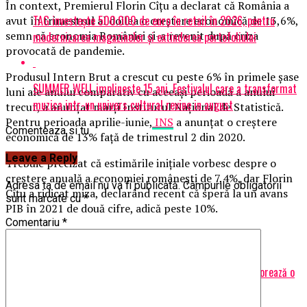
În context, Premierul Florin Cîțu a declarat că România a
TAG investește 500.000 de euro în retail în 2026, pentru
avut în trimestrul al doilea o creștere economică de 13,6%,
semn că economia României și-a revenit după criza
modernizarea magazinelor și extinderea portofoliului
provocată de pandemie.
Produsul Intern Brut a crescut cu peste 6% în primele șase
SUMMER WELL implineste 15 ani. Festivalul care a transformat
luni ale anului comparativ cu aceeași perioadă a anului
muzica intr-un univers cultural revine in august
trecut, a anunțat marți Institutul Național de Statistică.
Pentru perioada aprilie-iunie,
INS
a anunțat o creștere
Comenteaza si tu
economică de 13% față de trimestrul 2 din 2020.
Leave a Reply
Trebuie precizat că estimările inițiale vorbesc despre o
creștere anuală a economiei românești de 7,4%, dar Florin
Adresa ta de email nu va fi publicată.
Câmpurile obligatorii
Cîțu a ridicat miza, declarând recent că speră la un avans
sunt marcate cu
*
PIB în 2021 de două cifre, adică peste 10%.
Comentariu
*
Articole pe aceiasi tema:
prima
Urmatorul
Comoara uriașă ce se găsește în subsolul Afganistanului! Valorează o
mie de miliarde de dolari – Capital | BuzauAZI