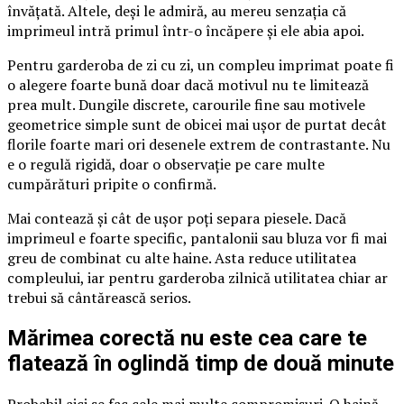
învățată. Altele, deși le admiră, au mereu senzația că
imprimeul intră primul într-o încăpere și ele abia apoi.
Pentru garderoba de zi cu zi, un compleu imprimat poate fi
o alegere foarte bună doar dacă motivul nu te limitează
prea mult. Dungile discrete, carourile fine sau motivele
geometrice simple sunt de obicei mai ușor de purtat decât
florile foarte mari ori desenele extrem de contrastante. Nu
e o regulă rigidă, doar o observație pe care multe
cumpărături pripite o confirmă.
Mai contează și cât de ușor poți separa piesele. Dacă
imprimeul e foarte specific, pantalonii sau bluza vor fi mai
greu de combinat cu alte haine. Asta reduce utilitatea
compleului, iar pentru garderoba zilnică utilitatea chiar ar
trebui să cântărească serios.
Mărimea corectă nu este cea care te
flatează în oglindă timp de două minute
Probabil aici se fac cele mai multe compromisuri. O haină