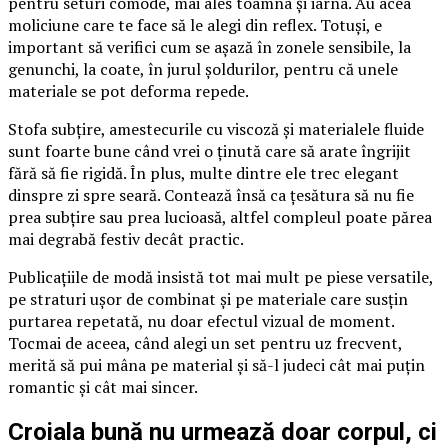
pentru seturi comode, mai ales toamna și iarna. Au acea
moliciune care te face să le alegi din reflex. Totuși, e
important să verifici cum se așază în zonele sensibile, la
genunchi, la coate, în jurul șoldurilor, pentru că unele
materiale se pot deforma repede.
Stofa subțire, amestecurile cu viscoză și materialele fluide
sunt foarte bune când vrei o ținută care să arate îngrijit
fără să fie rigidă. În plus, multe dintre ele trec elegant
dinspre zi spre seară. Contează însă ca țesătura să nu fie
prea subțire sau prea lucioasă, altfel compleul poate părea
mai degrabă festiv decât practic.
Publicațiile de modă insistă tot mai mult pe piese versatile,
pe straturi ușor de combinat și pe materiale care susțin
purtarea repetată, nu doar efectul vizual de moment.
Tocmai de aceea, când alegi un set pentru uz frecvent,
merită să pui mâna pe material și să-l judeci cât mai puțin
romantic și cât mai sincer.
Croiala bună nu urmează doar corpul, ci