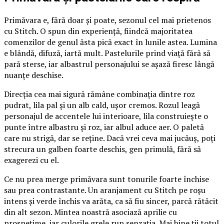
Primăvara e, fără doar și poate, sezonul cel mai prietenos
cu Stitch. O spun din experiență, fiindcă majoritatea
comenzilor de genul ăsta pică exact în lunile astea. Lumina
e blândă, difuză, iartă mult. Pastelurile prind viață fără să
pară sterse, iar albastrul personajului se așază firesc lângă
nuanțe deschise.
Direcția cea mai sigură rămâne combinația dintre roz
pudrat, lila pal și un alb cald, ușor cremos. Rozul leagă
personajul de accentele lui interioare, lila construiește o
punte între albastru și roz, iar albul aduce aer. O paletă
care nu strigă, dar se reține. Dacă vrei ceva mai jucăuș, poți
strecura un galben foarte deschis, gen primulă, fără să
exagerezi cu el.
Ce nu prea merge primăvara sunt tonurile foarte închise
sau prea contrastante. Un aranjament cu Stitch pe roșu
intens și verde închis va arăta, ca să fiu sincer, parcă rătăcit
din alt sezon. Mintea noastră asociază aprilie cu
prospețime, iar culorile grele rup senzația. Mai bine ții totul