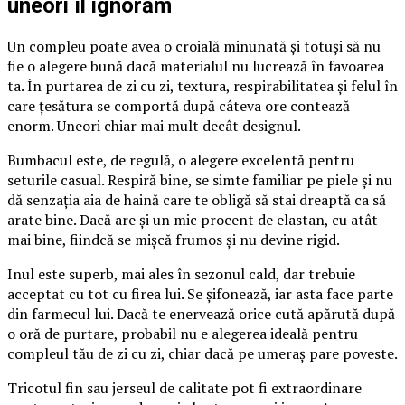
uneori îl ignorăm
Un compleu poate avea o croială minunată și totuși să nu
fie o alegere bună dacă materialul nu lucrează în favoarea
ta. În purtarea de zi cu zi, textura, respirabilitatea și felul în
care țesătura se comportă după câteva ore contează
enorm. Uneori chiar mai mult decât designul.
Bumbacul este, de regulă, o alegere excelentă pentru
seturile casual. Respiră bine, se simte familiar pe piele și nu
dă senzația aia de haină care te obligă să stai dreaptă ca să
arate bine. Dacă are și un mic procent de elastan, cu atât
mai bine, fiindcă se mișcă frumos și nu devine rigid.
Inul este superb, mai ales în sezonul cald, dar trebuie
acceptat cu tot cu firea lui. Se șifonează, iar asta face parte
din farmecul lui. Dacă te enervează orice cută apărută după
o oră de purtare, probabil nu e alegerea ideală pentru
compleul tău de zi cu zi, chiar dacă pe umeraș pare poveste.
Tricotul fin sau jerseul de calitate pot fi extraordinare