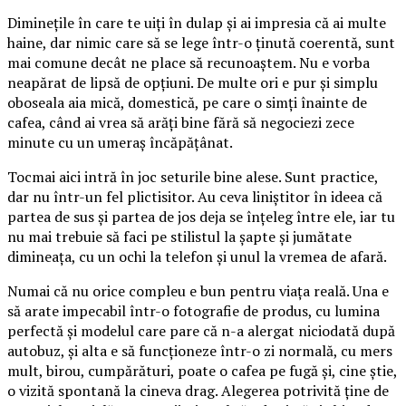
Diminețile în care te uiți în dulap și ai impresia că ai multe
haine, dar nimic care să se lege într-o ținută coerentă, sunt
mai comune decât ne place să recunoaștem. Nu e vorba
neapărat de lipsă de opțiuni. De multe ori e pur și simplu
oboseala aia mică, domestică, pe care o simți înainte de
cafea, când ai vrea să arăți bine fără să negociezi zece
minute cu un umeraș încăpățânat.
Tocmai aici intră în joc seturile bine alese. Sunt practice,
dar nu într-un fel plictisitor. Au ceva liniștitor în ideea că
partea de sus și partea de jos deja se înțeleg între ele, iar tu
nu mai trebuie să faci pe stilistul la șapte și jumătate
dimineața, cu un ochi la telefon și unul la vremea de afară.
Numai că nu orice compleu e bun pentru viața reală. Una e
să arate impecabil într-o fotografie de produs, cu lumina
perfectă și modelul care pare că n-a alergat niciodată după
autobuz, și alta e să funcționeze într-o zi normală, cu mers
mult, birou, cumpărături, poate o cafea pe fugă și, cine știe,
o vizită spontană la cineva drag. Alegerea potrivită ține de