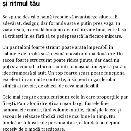
și ritmul tău
Se spune des că o haină trebuie să avantajeze silueta. E
adevărat, desigur, dar formula asta e puțin prea vagă. În
viața reală, o croială bună nu doar că îți vine bine, ci te lasă
să trăiești în ea fără să te pedepsească la fiecare mișcare.
Un pantaloni foarte strâmt poate arăta impecabil în
cabinele de probă și să devină obositor după două ore. Un
sacou foarte structurat poate ridica ținuta, dar dacă nu
poți sta comod la birou sau într-o mașină, începe să pară o
idee frumoasă și atât. Un top foarte scurt poate funcționa
excelent în anumite contexte, însă pentru garderoba
zilnică ai nevoie, de obicei, de ceva mai flexibil.
Cele mai reușite compleuri sunt cele în care proporțiile par
firești. Pantalonii drepți sau ușor largi, fustele line,
hanoracele curate, fără volume inutile, cămășile lejere și
sacourile relaxate tind să reziste mai bine în timp. Nu
fiindcă ar fi lipsite de personalitate, ci fiindcă nu depind
excesiv de o modă trecătoare.