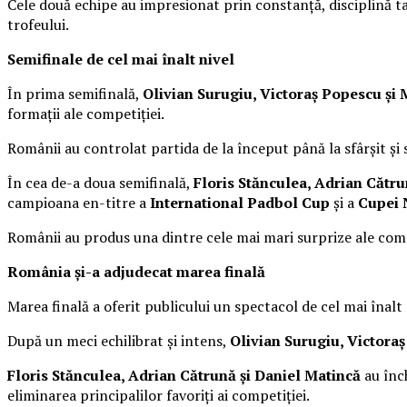
Cele două echipe au impresionat prin constanță, disciplină tac
trofeului.
Semifinale de cel mai înalt nivel
În prima semifinală,
Olivian Surugiu, Victoraș Popescu și
formații ale competiției.
Românii au controlat partida de la început până la sfârșit și
În cea de-a doua semifinală,
Floris Stănculea, Adrian Cătru
campioana en-titre a
International Padbol Cup
și a
Cupei 
Românii au produs una dintre cele mai mari surprize ale comp
România și-a adjudecat marea finală
Marea finală a oferit publicului un spectacol de cel mai înalt
După un meci echilibrat și intens,
Olivian Surugiu, Victora
Floris Stănculea, Adrian Cătrună și Daniel Matincă
au înch
eliminarea principalilor favoriți ai competiției.