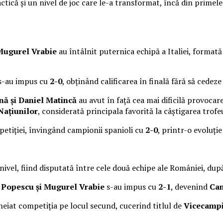
tică și un nivel de joc care le-a transformat, încă din primele 
 Mugurel Vrabie
au întâlnit puternica echipă a Italiei, format
 s-au impus cu
2-0
, obținând calificarea în finală fără să cedez
nă și Daniel Matincă
au avut în față cea mai dificilă provocar
Națiunilor
, considerată principala favorită la câștigarea trofeu
etiției, învingând campionii spanioli cu
2-0
, printr-o evoluți
 nivel, fiind disputată între cele două echipe ale României, dup
ș Popescu și Mugurel Vrabie
s-au impus cu
2-1
, devenind
Cam
eiat competiția pe locul secund, cucerind titlul de
Vicecampi