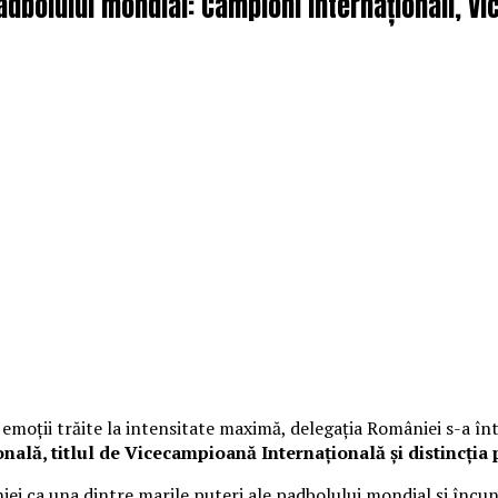
adbolului mondial: Campioni Internaționali, Vi
 emoții trăite la intensitate maximă, delegația României s-a în
nală, titlul de Vicecampioană Internațională și distincția
ei ca una dintre marile puteri ale padbolului mondial și încu