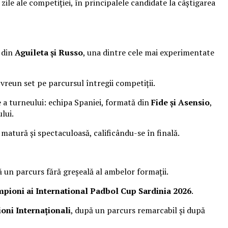
zile ale competiției, în principalele candidate la câștigarea
ă din
Aguileta și Russo
, una dintre cele mai experimentate
e vreun set pe parcursul întregii competiții.
e a turneului: echipa Spaniei, formată din
Fide și Asensio
,
lui.
e matură și spectaculoasă, calificându-se în finală.
ă un parcurs fără greșeală al ambelor formații.
pioni ai International Padbol Cup Sardinia 2026
.
oni Internaționali
, după un parcurs remarcabil și după