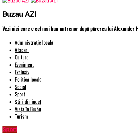
Buzau AZI
Vezi aici care e cel mai bun antrenor după părerea lui Alexander 
Administrație locală
Afaceri
Cultură
Eveniment
Exclusiv
Politică locală
Social
Sport
Știri din județ
Viața în Buzău
Turism
Sport