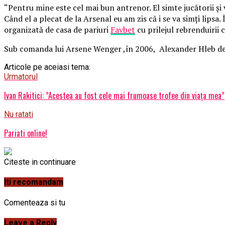
“Pentru mine este cel mai bun antrenor. El simte jucătorii și 
Când el a plecat de la Arsenal eu am zis că i se va simți lips
organizată de casa de pariuri
Favbet
cu prilejul rebrenduirii 
Sub comanda lui Arsene Wenger ,în 2006, Alexander Hleb dev
Articole pe aceiasi tema:
Urmatorul
Ivan Rakitici: ”Acestea au fost cele mai frumoase trofee din viața mea”
Nu ratati
Pariati online!
Citeste in continuare
Iti recomandam
Comenteaza si tu
Leave a Reply