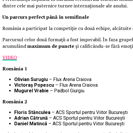
dintre cele mai puternice turnee internaționale ale anului.
Un parcurs perfect până în semifinale
România a participat la competiție cu două echipe, alcătuite d
Parcursul celor două formații a fost impecabil. În faza grupelo
acumulând
maximum de puncte
și calificându-se fără emoți
VIDEO
România 1
Olivian Surugiu
– Flux Arena Craiova
Victoraș Popescu
– Flux Arena Craiova
Mugurel Vrabie
– Padbol Giurgiu
România 2
Floris Stănculea
– ACS Sportul pentru Viitor București
Adrian Cătrună
– ACS Sportul pentru Viitor București
Daniel Matincă
– ACS Sportul pentru Viitor București