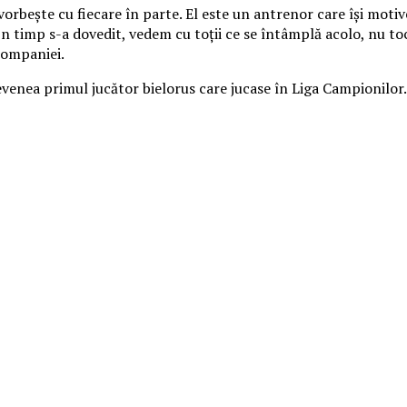
vorbește cu fiecare în parte. El este un antrenor care își motiv
a. În timp s-a dovedit, vedem cu toții ce se întâmplă acolo, nu 
companiei.
enea primul jucător bielorus care jucase în Liga Campionilor.