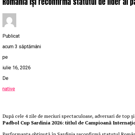
România își reconfirmă statutul de lider al p
Publicat
acum 3 săptămâni
pe
iulie 16, 2026
De
native
După cele 4 zile de meciuri spectaculoase, adversari de top și
Padbol Cup Sardinia 2026
:
titlul de Campioană Internațio
Performanța obținută în Sardinia reconfirmă statutul Români