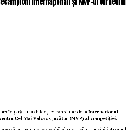
cecampioni Internaționali și MVP-ul turneului
tors în țară cu un bilanț extraordinar de la
International
 pentru Cel Mai Valoros Jucător (MVP) al competiției
.
nunează un parcurs impecabil al sportivilor români într-unul