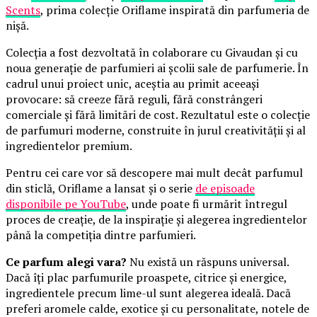
Scents
, prima colecție Oriflame inspirată din parfumeria de
nișă.
Colecția a fost dezvoltată în colaborare cu Givaudan și cu
noua generație de parfumieri ai școlii sale de parfumerie. În
cadrul unui proiect unic, aceștia au primit aceeași
provocare: să creeze fără reguli, fără constrângeri
comerciale și fără limitări de cost. Rezultatul este o colecție
de parfumuri moderne, construite în jurul creativității și al
ingredientelor premium.
Pentru cei care vor să descopere mai mult decât parfumul
din sticlă, Oriflame a lansat și o serie
de episoade
disponibile pe YouTube
, unde poate fi urmărit întregul
proces de creație, de la inspirație și alegerea ingredientelor
până la competiția dintre parfumieri.
Ce parfum alegi vara?
Nu există un răspuns universal.
Dacă îți plac parfumurile proaspete, citrice și energice,
ingredientele precum lime-ul sunt alegerea ideală. Dacă
preferi aromele calde, exotice și cu personalitate, notele de