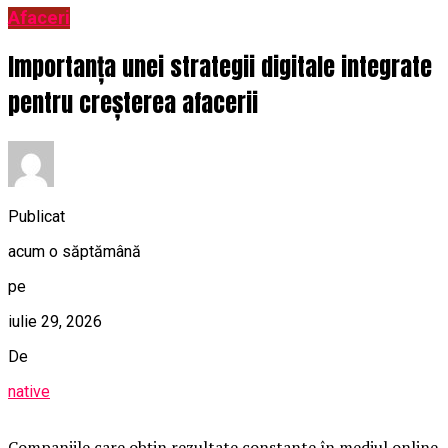
Afaceri
Importanța unei strategii digitale integrate
pentru creșterea afacerii
Publicat
acum o săptămână
pe
iulie 29, 2026
De
native
Companiile care obțin rezultate constante în mediul online