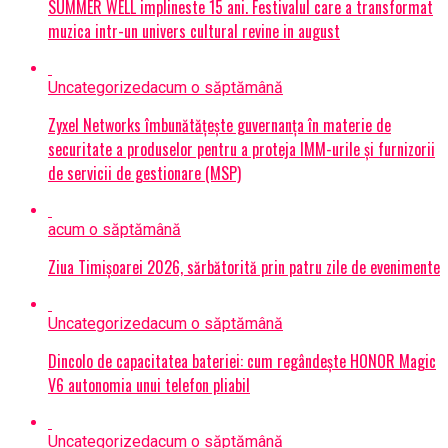
SUMMER WELL implineste 15 ani. Festivalul care a transformat
muzica intr-un univers cultural revine in august
Uncategorized
acum o săptămână
Zyxel Networks îmbunătățește guvernanța în materie de
securitate a produselor pentru a proteja IMM-urile și furnizorii
de servicii de gestionare (MSP)
acum o săptămână
Ziua Timișoarei 2026, sărbătorită prin patru zile de evenimente
Uncategorized
acum o săptămână
Dincolo de capacitatea bateriei: cum regândește HONOR Magic
V6 autonomia unui telefon pliabil
Uncategorized
acum o săptămână