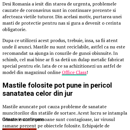
Desi Romania a iesit din starea de urgenta, problemele
cauzate de coronavirus sunt in continuare prezente si
afecteaza vietile tuturor. Din acelasi motiv, purtarea unei
masti de protectie pentru nas si gura a devenit o cerinta
obligatorie.
Dupa ce utilizezi acest produs, trebuie, insa, sa fii atent
unde il arunci. Mastile nu sunt reciclabile, astfel ca nu este
recomandat sa ajunga in cosurile de gunoi obisnuite. In
schimb, cel mai bine ar fi sa detii un dulap metalic fabricat
special pentru ele. Iata de ce sa achizitionezi un astfel de
model din magazinul online
Office Class
!
Mastile folosite pot pune in pericol
sanatatea celor din jur
Mastile aruncate pot cauza probleme de sanatate
muncitorilor din statiile de sortare. Acest lucru se intampla
deoarece unele persoane sunt contagioase, iar virusul
Citeste in continuare
ramane prezent pe obiectele folosite. Echipajele de