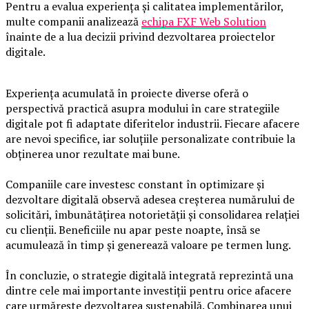
Pentru a evalua experiența și calitatea implementărilor,
multe companii analizează
echipa FXF Web Solution
înainte de a lua decizii privind dezvoltarea proiectelor
digitale.
Experiența acumulată în proiecte diverse oferă o
perspectivă practică asupra modului în care strategiile
digitale pot fi adaptate diferitelor industrii. Fiecare afacere
are nevoi specifice, iar soluțiile personalizate contribuie la
obținerea unor rezultate mai bune.
Companiile care investesc constant în optimizare și
dezvoltare digitală observă adesea creșterea numărului de
solicitări, îmbunătățirea notorietății și consolidarea relației
cu clienții. Beneficiile nu apar peste noapte, însă se
acumulează în timp și generează valoare pe termen lung.
În concluzie, o strategie digitală integrată reprezintă una
dintre cele mai importante investiții pentru orice afacere
care urmărește dezvoltarea sustenabilă. Combinarea unui