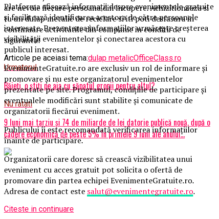
Platforma afișează informații despre evenimentele gratuite
are nevoie fiecare persoana din incapere. Achizitioneaza si
și facilitează identificarea acestora de către persoanele
tu un dulap metalic de reciclare si iti poti desfasura in
interesate. Prezentarea informațiilor urmărește creșterea
continuare activitatile din companie in conditii de
vizibilității evenimentelor și conectarea acestora cu
siguranta!
publicul interesat.
Articole pe aceiasi tema:
dulap metalic
OfficeClass.ro
EvenimenteGratuite.ro are exclusiv un rol de informare și
Urmatorul
promovare și nu este organizatorul evenimentelor
Băieţi, o ştiţi pe aia cu săpatul gropii pentru altul?
prezentate pe site. Programul, condițiile de participare și
eventualele modificări sunt stabilite și comunicate de
Nu ratati
organizatorii fiecărui eveniment.
9 luni mai tarziu și 74 de miliarde de lei datorie publică nouă, după o
Publicului îi este recomandată verificarea informațiilor
cădere economică de peste 5% în primele 9 luni ale anului…
înainte de participare.
Organizatorii care doresc să crească vizibilitatea unui
eveniment cu acces gratuit pot solicita o ofertă de
promovare din partea echipei EvenimenteGratuite.ro.
Adresa de contact este
salut@evenimentegratuite.ro
.
Citeste in continuare