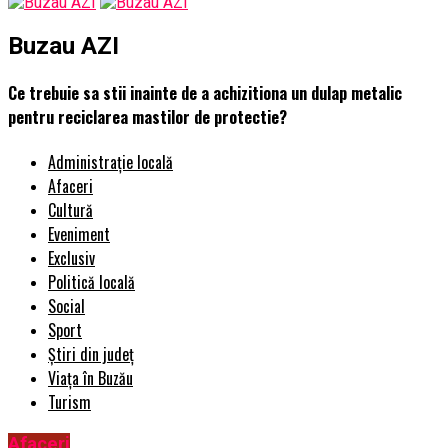
Buzau AZI
Ce trebuie sa stii inainte de a achizitiona un dulap metalic
pentru reciclarea mastilor de protectie?
Administrație locală
Afaceri
Cultură
Eveniment
Exclusiv
Politică locală
Social
Sport
Știri din județ
Viața în Buzău
Turism
Afaceri