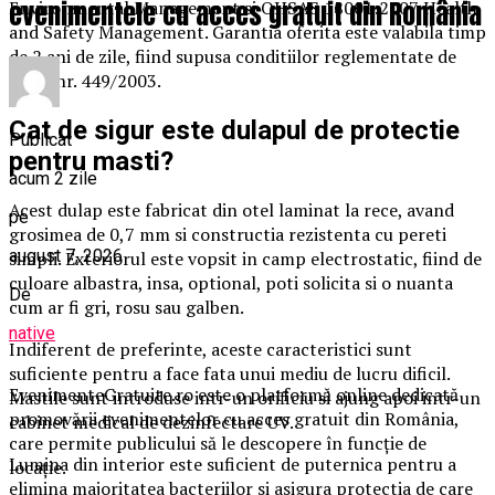
evenimentele cu acces gratuit din România
Environmental Management si OHSAS 18001:2007 Health
and Safety Management. Garantia oferita este valabila timp
de 2 ani de zile, fiind supusa conditiilor reglementate de
legea nr. 449/2003.
Cat de sigur este dulapul de protectie
Publicat
pentru masti?
acum 2 zile
Acest dulap este fabricat din otel laminat la rece, avand
pe
grosimea de 0,7 mm si constructia rezistenta cu pereti
august 7, 2026
simpli. Exteriorul este vopsit in camp electrostatic, fiind de
culoare albastra, insa, optional, poti solicita si o nuanta
De
cum ar fi gri, rosu sau galben.
native
Indiferent de preferinte, aceste caracteristici sunt
suficiente pentru a face fata unui mediu de lucru dificil.
EvenimenteGratuite.ro este o platformă online dedicată
Mastile sunt introduse intr-un orificiu si ajung apoi intr-un
promovării evenimentelor cu acces gratuit din România,
cabinet medical de dezinfectare UV.
care permite publicului să le descopere în funcție de
Lumina din interior este suficient de puternica pentru a
locație.
elimina majoritatea bacteriilor si asigura protectia de care