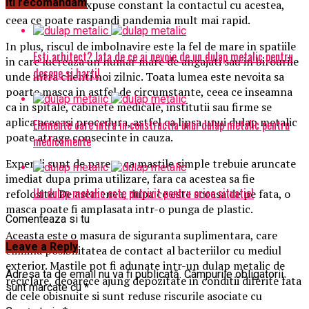
Iti recomandam
colectare sunt expuse constant la contactul cu acestea,
ceea ce poate raspandi pandemia mult mai rapid.
In plus, riscul de imbolnavire este la fel de mare in spatiile
Esti arhitect? Iata de ce ai nevoie de un dulap metalic pentru
in care lucreaza un numar mare de angajati sau in birourile
desene si harti!
unde intra clienti noi zilnic. Toata lumea este nevoita sa
poarte masca in astfel de circumstante, ceea ce inseamna
ca in spitale, cabinete medicale, institutii sau firme se
aplica aceeasi procedura, astfel ca lipsa unui dulap metalic
Elemente care intra in constructia unui dulap metalic pentru
poate atrage consecinte in cauza.
medicamente
Expertii sunt de parere ca mastile simple trebuie aruncate
imediat dupa prima utilizare, fara ca acestea sa fie
Un dulap metalic este potrivit pentru orice situatie!
refolosite. De asemenea, dupa ce este scoasa de pe fata, o
masca poate fi amplasata intr-o punga de plastic.
Comenteaza si tu
Aceasta este o masura de siguranta suplimentara, care
Leave a Reply
elimina posibilitatea de contact al bacteriilor cu mediul
exterior. Mastile pot fi adunate intr-un dulap metalic de
Adresa ta de email nu va fi publicată.
Câmpurile obligatorii
reciclare, deoarece ajung depozitate in conditii diferite fata
sunt marcate cu
*
de cele obisnuite si sunt reduse riscurile asociate cu