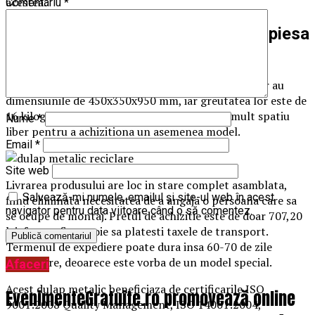
acestea.
Comentariu
*
Ce caracteristici prezinta aceasta piesa
de mobilier?
Dulapurile create special pentru reciclarea mastilor au
dimensiunile de 450x350x950 mm, iar greutatea lor este de
16 kilograme. Drept urmare, nu ai nevoie de mult spatiu
Nume
*
liber pentru a achizitiona un asemenea model.
Email
*
Site web
Livrarea produsului are loc in stare complet asamblata,
Salvează-mi numele, emailul și site-ul web în acest
fiind eliminata necesitatea de a angaja o persoana care sa
navigator pentru data viitoare când o să comentez.
se ocupe de montaj. Pretul de achizitie este de doar 707,20
lei, fara sa fie nevoie sa platesti taxele de transport.
Termenul de expediere poate dura insa 60-70 de zile
lucratoare, deoarece este vorba de un model special.
Afaceri
Acest dulap metalic beneficiaza de certificarile ISO
EvenimenteGratuite.ro promovează online
9001:2008 Quality Management, ISO 14001:2004,