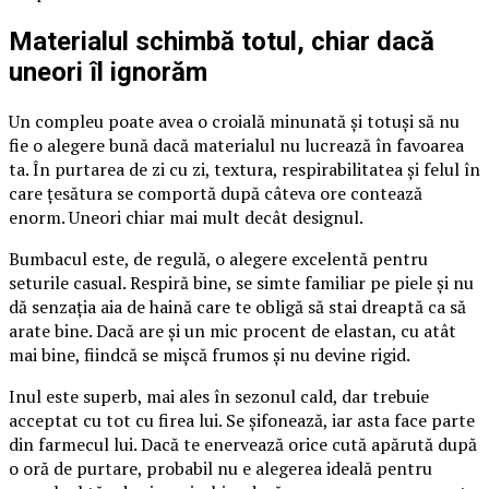
Materialul schimbă totul, chiar dacă
uneori îl ignorăm
Un compleu poate avea o croială minunată și totuși să nu
fie o alegere bună dacă materialul nu lucrează în favoarea
ta. În purtarea de zi cu zi, textura, respirabilitatea și felul în
care țesătura se comportă după câteva ore contează
enorm. Uneori chiar mai mult decât designul.
Bumbacul este, de regulă, o alegere excelentă pentru
seturile casual. Respiră bine, se simte familiar pe piele și nu
dă senzația aia de haină care te obligă să stai dreaptă ca să
arate bine. Dacă are și un mic procent de elastan, cu atât
mai bine, fiindcă se mișcă frumos și nu devine rigid.
Inul este superb, mai ales în sezonul cald, dar trebuie
acceptat cu tot cu firea lui. Se șifonează, iar asta face parte
din farmecul lui. Dacă te enervează orice cută apărută după
o oră de purtare, probabil nu e alegerea ideală pentru