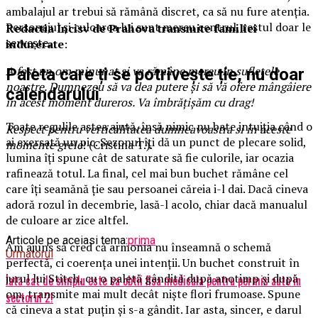
ambalajul ar trebui să rămână discret, ca să nu fure atenția.
Personajul și culoarea lui sunt mereu centrul, restul doar le
Redactia Incisv de Prahova transmite familiei
servește.
indurerate
:
A fost un om minunat și va rămâne mereu în sufletele
Paleta care ți se potrivește ție, nu doar
noastre. Dumnezeu să va dea putere și să vă ofere mângâiere
calendarului
în acest moment dureros. Va îmbrățișăm cu drag!
Toate regulile astea ajută, însă nimic nu bate intuiția când o
Respect pentru verticalitatea dumneavoastra si in aceste
ai exersată un pic. Sezonul îți dă un punct de plecare solid,
momente grele
! (Cristina T.).
lumina îți spune cât de saturate să fie culorile, iar ocazia
rafinează totul. La final, cel mai bun buchet rămâne cel
care îți seamănă ție sau persoanei căreia i-l dai. Dacă cineva
adoră rozul în decembrie, lasă-l acolo, chiar dacă manualul
de culoare ar zice altfel.
Articole pe aceiasi tema:
prima
Am ajuns să cred că armonia nu înseamnă o schemă
Urmatorul
perfectă, ci coerența unei intenții. Un buchet construit în
jurul lui Stitch, cu o paletă gândită după anotimp și după
Iata cat de simplu este sa obtii fisa medicala pentru permis auto in
om, transmite mai mult decât niște flori frumoase. Spune
sectorul 2!
că cineva a stat puțin și s-a gândit. Iar asta, sincer, e darul