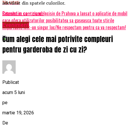
adevărat din spatele culorilor.
Nu ratati
Reamintim ca – ziarul Incisiv de Prahova a lansat o aplicatie de mobil
Citeste in continuare
care ofera utilizatorilor posibilitatea sa gaseasca toate stirile
Eveniment
importante intr-un singur loc/Ne respectam pentru ca va respectam!
Cum alegi cele mai potrivite compleuri
pentru garderoba de zi cu zi?
Publicat
acum 5 luni
pe
martie 19, 2026
De