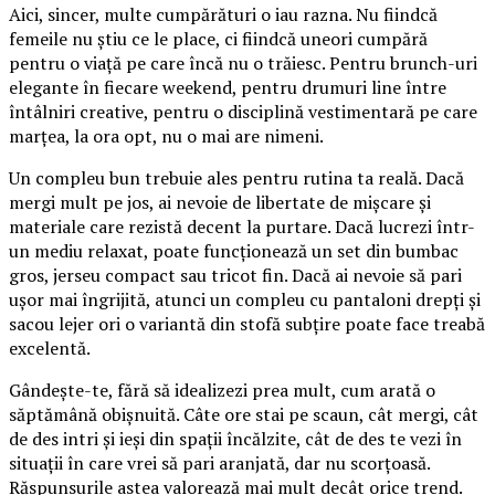
Aici, sincer, multe cumpărături o iau razna. Nu fiindcă
femeile nu știu ce le place, ci fiindcă uneori cumpără
pentru o viață pe care încă nu o trăiesc. Pentru brunch-uri
elegante în fiecare weekend, pentru drumuri line între
întâlniri creative, pentru o disciplină vestimentară pe care
marțea, la ora opt, nu o mai are nimeni.
Un compleu bun trebuie ales pentru rutina ta reală. Dacă
mergi mult pe jos, ai nevoie de libertate de mișcare și
materiale care rezistă decent la purtare. Dacă lucrezi într-
un mediu relaxat, poate funcționează un set din bumbac
gros, jerseu compact sau tricot fin. Dacă ai nevoie să pari
ușor mai îngrijită, atunci un compleu cu pantaloni drepți și
sacou lejer ori o variantă din stofă subțire poate face treabă
excelentă.
Gândește-te, fără să idealizezi prea mult, cum arată o
săptămână obișnuită. Câte ore stai pe scaun, cât mergi, cât
de des intri și ieși din spații încălzite, cât de des te vezi în
situații în care vrei să pari aranjată, dar nu scorțoasă.
Răspunsurile astea valorează mai mult decât orice trend.