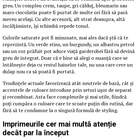
greu. Un compleu crem, taupe, gri călduț, bleumarin sau
maro ciocolatiu poate fi purtat de multe ori fără să pară
mereu același. Cu alte accesorii, alt strat deasupra, altă
încălțăminte, își schimbă repede tonul.
Culorile saturate pot fi minunate, mai ales dacă știi că te
reprezintă. Un verde stins, un burgundy, un albastru petrol
sau un roz prăfuit pot aduce viață garderobei fără să devină
greu de integrat. Doar că e bine să alegi o nuanță care se
întâlnește deja cu restul hainelor tale, nu una care cere un
dulap nou ca să poată fi purtată.
Tendințele actuale favorizează atât neutrele de bază, cât și
accentele de culoare introduse prin seturi ușor de separat
și recombinat. Asta face compleurile și mai utile, fiindcă
poți cumpăra o culoare care te scoate puțin din rutină, dar
fără să te condamne la o singură formulă de styling.
Imprimeurile cer mai multă atenție
decât par la început