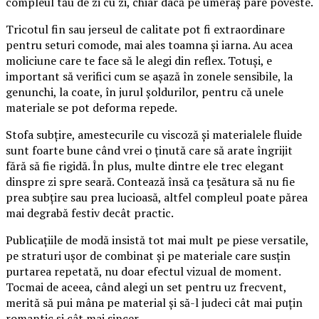
compleul tău de zi cu zi, chiar dacă pe umeraș pare poveste.
Tricotul fin sau jerseul de calitate pot fi extraordinare
pentru seturi comode, mai ales toamna și iarna. Au acea
moliciune care te face să le alegi din reflex. Totuși, e
important să verifici cum se așază în zonele sensibile, la
genunchi, la coate, în jurul șoldurilor, pentru că unele
materiale se pot deforma repede.
Stofa subțire, amestecurile cu viscoză și materialele fluide
sunt foarte bune când vrei o ținută care să arate îngrijit
fără să fie rigidă. În plus, multe dintre ele trec elegant
dinspre zi spre seară. Contează însă ca țesătura să nu fie
prea subțire sau prea lucioasă, altfel compleul poate părea
mai degrabă festiv decât practic.
Publicațiile de modă insistă tot mai mult pe piese versatile,
pe straturi ușor de combinat și pe materiale care susțin
purtarea repetată, nu doar efectul vizual de moment.
Tocmai de aceea, când alegi un set pentru uz frecvent,
merită să pui mâna pe material și să-l judeci cât mai puțin
romantic și cât mai sincer.