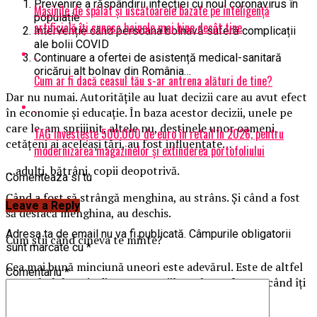
Prevenire a răspândirii infecției cu noul coronavirus în
Mașinile de spălat și uscătoarele bazate pe inteligență
populație
artificială îți cunosc hainele mai bine decât tine
Intervenție când persoana bolnavă suferă complicații
ale bolii COVID
Continuare a ofertei de asistență medical-sanitară
oricărui alt bolnav din România…
Cum ar fi dacă ceasul tău s-ar antrena alături de tine?
Dar nu numai. Autoritățile au luat decizii care au avut efect
în economie și educație. În baza acestor decizii, unele pe
care le-am sprijinit, altele nu, destinele unor oameni,
TAG investește 500.000 de euro în retail în 2026, pentru
cetățeni ai aceleași țări, au fost influențate…
modernizarea magazinelor și extinderea portofoliului
…adulți, bătrâni, copii deopotrivă.
Comenteaza si tu
Când a fost să strângă menghina, au strâns. Și când a fost
Leave a Reply
să desfacă menghina, au deschis.
Adresa ta de email nu va fi publicată.
Câmpurile obligatorii
Cum știi când cineva te minte?
sunt marcate cu
*
Cea mai bună minciună uneori este adevărul. Este de altfel
Comentariu
*
preambulul uneia dintre expresiile mele preferate: când îți
spun că te mint, te mint sau îți spun adevărul?