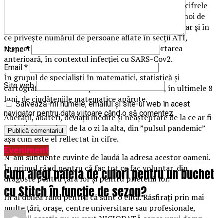
Adevărul, zilele acestea, se bizuie teribil de mult pe cifrele
zilnice raportate de autorități în privința cazurilor noi de
COVID, a numărului de teste făcute per 24 de ore, dar și în
ce privește numărul de persoane aflate în secții ATI,
respectiv al celor care au decedat, de la raportarea
Nume
*
anterioară, în contextul infecției cu SARS-Cov2.
Email
*
În grupul de specialiști în matematici, statistică și
Site web
cartografie din care fac parte am tot discutat, în ultimele 8
luni, de ciudățeniile matematice apărute.
Salvează-mi numele, emailul și site-ul web în acest
navigator pentru data viitoare când o să comentez.
Aberații, abateri, deviații inedite și neașteptate de la ce ar fi
trebuit să rezulte, de la o zi la alta, din ”pulsul pandemic”
așa cum este el reflectat în cifre.
Eveniment
N-am suficiente cuvinte de laudă la adresa acestor oameni.
În primul rând pentru că fac tot ce fac voluntar, din
Cum alegi paleta de culori pentru un buchet
dragoste pentru țara lor și pentru prietenii lor.
cu Stitch în funcție de sezon?
În al doilea rând pentru că sunt o elită. Răsfirați prin mai
multe țări, orașe, centre universitare sau profesionale,