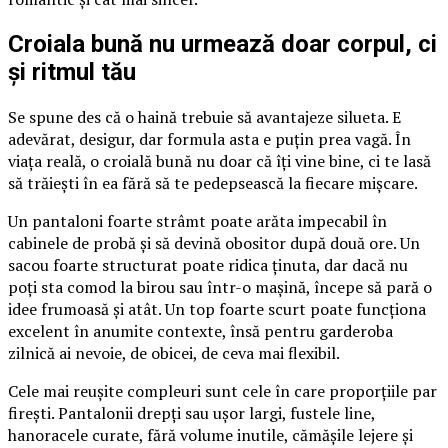
Croiala bună nu urmează doar corpul, ci
și ritmul tău
Se spune des că o haină trebuie să avantajeze silueta. E
adevărat, desigur, dar formula asta e puțin prea vagă. În
viața reală, o croială bună nu doar că îți vine bine, ci te lasă
să trăiești în ea fără să te pedepsească la fiecare mișcare.
Un pantaloni foarte strâmt poate arăta impecabil în
cabinele de probă și să devină obositor după două ore. Un
sacou foarte structurat poate ridica ținuta, dar dacă nu
poți sta comod la birou sau într-o mașină, începe să pară o
idee frumoasă și atât. Un top foarte scurt poate funcționa
excelent în anumite contexte, însă pentru garderoba
zilnică ai nevoie, de obicei, de ceva mai flexibil.
Cele mai reușite compleuri sunt cele în care proporțiile par
firești. Pantalonii drepți sau ușor largi, fustele line,
hanoracele curate, fără volume inutile, cămășile lejere și