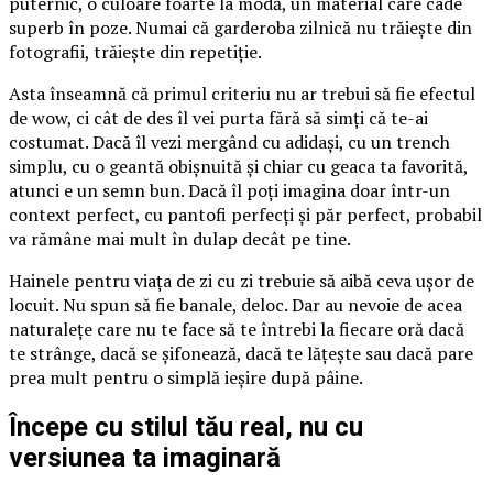
puternic, o culoare foarte la modă, un material care cade
superb în poze. Numai că garderoba zilnică nu trăiește din
fotografii, trăiește din repetiție.
Asta înseamnă că primul criteriu nu ar trebui să fie efectul
de wow, ci cât de des îl vei purta fără să simți că te-ai
costumat. Dacă îl vezi mergând cu adidași, cu un trench
simplu, cu o geantă obișnuită și chiar cu geaca ta favorită,
atunci e un semn bun. Dacă îl poți imagina doar într-un
context perfect, cu pantofi perfecți și păr perfect, probabil
va rămâne mai mult în dulap decât pe tine.
Hainele pentru viața de zi cu zi trebuie să aibă ceva ușor de
locuit. Nu spun să fie banale, deloc. Dar au nevoie de acea
naturalețe care nu te face să te întrebi la fiecare oră dacă
te strânge, dacă se șifonează, dacă te lățește sau dacă pare
prea mult pentru o simplă ieșire după pâine.
Începe cu stilul tău real, nu cu
versiunea ta imaginară