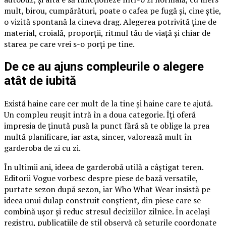
mult, birou, cumpărături, poate o cafea pe fugă și, cine știe,
o vizită spontană la cineva drag. Alegerea potrivită ține de
material, croială, proporții, ritmul tău de viață și chiar de
starea pe care vrei s-o porți pe tine.
De ce au ajuns compleurile o alegere
atât de iubită
Există haine care cer mult de la tine și haine care te ajută.
Un compleu reușit intră în a doua categorie. Îți oferă
impresia de ținută pusă la punct fără să te oblige la prea
multă planificare, iar asta, sincer, valorează mult în
garderoba de zi cu zi.
În ultimii ani, ideea de garderobă utilă a câștigat teren.
Editorii Vogue vorbesc despre piese de bază versatile,
purtate sezon după sezon, iar Who What Wear insistă pe
ideea unui dulap construit conștient, din piese care se
combină ușor și reduc stresul deciziilor zilnice. În același
registru, publicațiile de stil observă că seturile coordonate