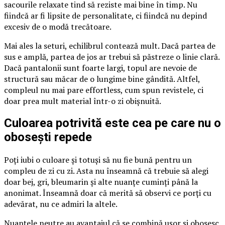
sacourile relaxate tind să reziste mai bine în timp. Nu
fiindcă ar fi lipsite de personalitate, ci fiindcă nu depind
excesiv de o modă trecătoare.
Mai ales la seturi, echilibrul contează mult. Dacă partea de
sus e amplă, partea de jos ar trebui să păstreze o linie clară.
Dacă pantalonii sunt foarte largi, topul are nevoie de
structură sau măcar de o lungime bine gândită. Altfel,
compleul nu mai pare effortless, cum spun revistele, ci
doar prea mult material într-o zi obișnuită.
Culoarea potrivită este cea pe care nu o
obosești repede
Poți iubi o culoare și totuși să nu fie bună pentru un
compleu de zi cu zi. Asta nu înseamnă că trebuie să alegi
doar bej, gri, bleumarin și alte nuanțe cuminți până la
anonimat. Înseamnă doar că merită să observi ce porți cu
adevărat, nu ce admiri la altele.
Nuanțele neutre au avantajul că se combină ușor și obosesc