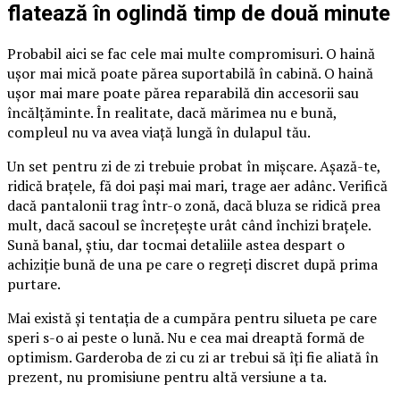
flatează în oglindă timp de două minute
Probabil aici se fac cele mai multe compromisuri. O haină
ușor mai mică poate părea suportabilă în cabină. O haină
ușor mai mare poate părea reparabilă din accesorii sau
încălțăminte. În realitate, dacă mărimea nu e bună,
compleul nu va avea viață lungă în dulapul tău.
Un set pentru zi de zi trebuie probat în mișcare. Așază-te,
ridică brațele, fă doi pași mai mari, trage aer adânc. Verifică
dacă pantalonii trag într-o zonă, dacă bluza se ridică prea
mult, dacă sacoul se încrețește urât când închizi brațele.
Sună banal, știu, dar tocmai detaliile astea despart o
achiziție bună de una pe care o regreți discret după prima
purtare.
Mai există și tentația de a cumpăra pentru silueta pe care
speri s-o ai peste o lună. Nu e cea mai dreaptă formă de
optimism. Garderoba de zi cu zi ar trebui să îți fie aliată în
prezent, nu promisiune pentru altă versiune a ta.