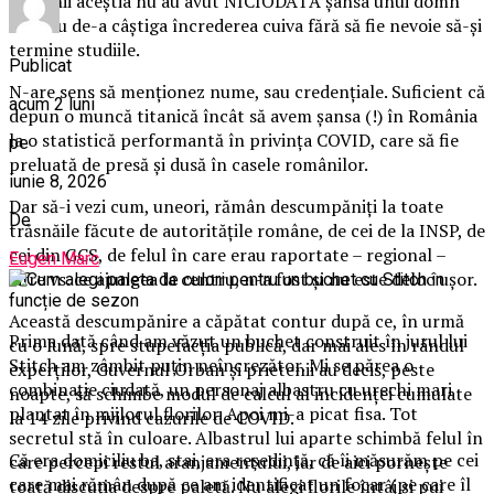
oamenii aceștia nu au avut NICIODATĂ șansa unui domn
Manciu de-a câștiga încrederea cuiva fără să fie nevoie să-și
termine studiile.
Publicat
N-are sens să menționez nume, sau credențiale. Suficient că
acum 2 luni
depun o muncă titanică încât să avem șansa (!) în România
la o statistică performantă în privința COVID, care să fie
pe
preluată de presă și dusă în casele românilor.
iunie 8, 2026
Dar să-i vezi cum, uneori, rămân descumpăniți la toate
De
trăsnăile făcute de autoritățile române, de cei de la INSP, de
cei din GCS, de felul în care erau raportate – regional –
Eugen Marc
cifre vs. ce ajungea la centru, n-a fost și nu este deloc ușor.
Această descumpănire a căpătat contur după ce, în urmă
Prima dată când am văzut un buchet construit în jurul lui
cu o lună, spre stupefacția publică, dar mai ales în rândul
Stitch am zâmbit puțin neîncrezător. Mi se părea o
experților, Guvernul Orban și prietenii au decis, peste
combinație ciudată, un personaj albastru cu urechi mari
noapte, să schimbe modul de calcul al incidenței cumulate
plantat în mijlocul florilor. Apoi mi-a picat fisa. Tot
la 14 zile privind cazurile de COVID.
secretul stă în culoare. Albastrul lui aparte schimbă felul în
Că era domiciliu ba, stai, era reședință, că îi măsurăm pe cei
care percepi restul aranjamentului, iar de aici pornește
care mai rămân după ce am identificat un focar (pe care îl
toată discuția despre paletă. Nu alegi florile întâi și pui