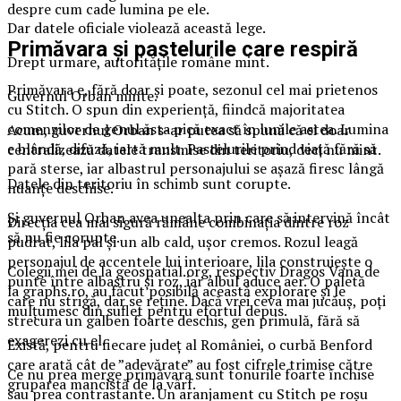
despre cum cade lumina pe ele.
Dar datele oficiale violează această lege.
Primăvara și pastelurile care respiră
Drept urmare, autoritățile române mint.
Primăvara e, fără doar și poate, sezonul cel mai prietenos
Guvernul Orban minte.
cu Stitch. O spun din experiență, fiindcă majoritatea
comenzilor de genul ăsta pică exact în lunile astea. Lumina
Acum, guvernul Orban s-ar putea să spună că ei doar
e blândă, difuză, iartă mult. Pastelurile prind viață fără să
centralizează datele transmise din teritoriu, deci nu mint.
pară sterse, iar albastrul personajului se așază firesc lângă
Datele din teritoriu în schimb sunt corupte.
nuanțe deschise.
Și guvernul Orban avea unealta prin care să intervină încât
Direcția cea mai sigură rămâne combinația dintre roz
să nu fie corupte.
pudrat, lila pal și un alb cald, ușor cremos. Rozul leagă
personajul de accentele lui interioare, lila construiește o
Colegii mei de la geospatial.org, respectiv Dragos Vana de
punte între albastru și roz, iar albul aduce aer. O paletă
la graphs.ro, au făcut posibilă această explorare și le
care nu strigă, dar se reține. Dacă vrei ceva mai jucăuș, poți
mulțumesc din suflet pentru efortul depus.
strecura un galben foarte deschis, gen primulă, fără să
exagerezi cu el.
Există, pentru fiecare județ al României, o curbă Benford
care arată cât de ”adevărate” au fost cifrele trimise către
Ce nu prea merge primăvara sunt tonurile foarte închise
gruparea mancistă de la vârf.
sau prea contrastante. Un aranjament cu Stitch pe roșu