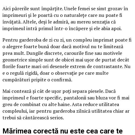
Aici părerile sunt împărțite. Unele femei se simt grozav în
imprimeuri și le poartă cu o naturalețe care nu poate fi
învățată. Altele, deși le admiră, au mereu senzația că
imprimeul intră primul într-o încăpere și ele abia apoi.
Pentru garderoba de zi cu zi, un compleu imprimat poate fi
o alegere foarte bună doar dacă motivul nu te limitează
prea mult. Dungile discrete, carourile fine sau motivele
geometrice simple sunt de obicei mai ușor de purtat decât
florile foarte mari ori desenele extrem de contrastante. Nu
e o regulă rigidă, doar o observație pe care multe
cumpărături pripite o confirmă.
Mai contează și cât de ușor poți separa piesele. Dacă
imprimeul e foarte specific, pantalonii sau bluza vor fi mai
greu de combinat cu alte haine. Asta reduce utilitatea
compleului, iar pentru garderoba zilnică utilitatea chiar ar
trebui să cântărească serios.
Mărimea corectă nu este cea care te