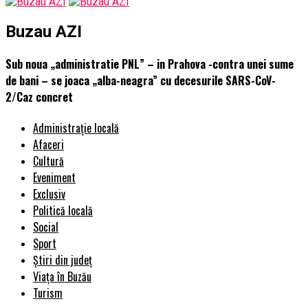
Buzau AZI
Sub noua „administratie PNL” – in Prahova -contra unei sume
de bani – se joaca „alba-neagra” cu decesurile SARS-CoV-
2/Caz concret
Administrație locală
Afaceri
Cultură
Eveniment
Exclusiv
Politică locală
Social
Sport
Știri din județ
Viața în Buzău
Turism