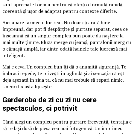
sunt apreciate tocmai pentru că oferă o formulă rapidă,
coerentă și ușor de adaptat pentru contexte diferite.
Aici apare farmecul lor real. Nu doar că arată bine
împreună, dar pot fi despărțite și purtate separat, ceea ce
înseamnă că un singur compleu bun poate da naștere la
mai multe ținute. Bluza merge cu jeanși, pantalonii merg cu
o cămașă simplă, iar dintr-odată hainele tale lucrează mai
inteligent.
Mai e ceva. Un compleu bun îți dă o anumită siguranță. Te
îmbraci repede, te privești în oglindă și ai senzația că ești
deja așezată în ziua ta, că nu mai trebuie să repari nimic.
Uneori fix asta lipsește.
Garderoba de zi cu zi nu cere
spectaculos, ci potrivit
Când alegi un compleu pentru purtare frecventă, tentația e
să te lași dusă de piesa cea mai fotogenică. Un imprimeu