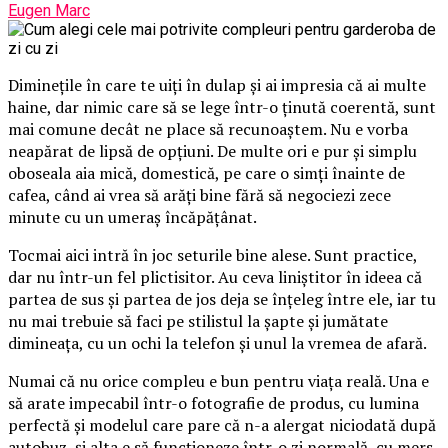
Eugen Marc
Diminețile în care te uiți în dulap și ai impresia că ai multe
haine, dar nimic care să se lege într-o ținută coerentă, sunt
mai comune decât ne place să recunoaștem. Nu e vorba
neapărat de lipsă de opțiuni. De multe ori e pur și simplu
oboseala aia mică, domestică, pe care o simți înainte de
cafea, când ai vrea să arăți bine fără să negociezi zece
minute cu un umeraș încăpățânat.
Tocmai aici intră în joc seturile bine alese. Sunt practice,
dar nu într-un fel plictisitor. Au ceva liniștitor în ideea că
partea de sus și partea de jos deja se înțeleg între ele, iar tu
nu mai trebuie să faci pe stilistul la șapte și jumătate
dimineața, cu un ochi la telefon și unul la vremea de afară.
Numai că nu orice compleu e bun pentru viața reală. Una e
să arate impecabil într-o fotografie de produs, cu lumina
perfectă și modelul care pare că n-a alergat niciodată după
autobuz, și alta e să funcționeze într-o zi normală, cu mers