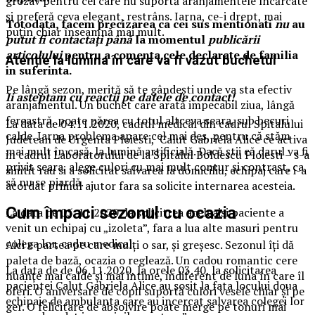
grozav pentru cei care nu suportă aranjamentele încărcate
și preferă ceva elegant, restrâns. Iarna, ce-i drept, mai
Totodata, facem precizarea ca cei sus mentionati
nu
au
puțin chiar înseamnă mai mult.
putut fi contactați până
la momentul
publicării
articolului
pentru a comenta cele declarate de familia
Atenție la lumina în care va fi văzut buchetul
in suferinta.
Pe lângă sezon, merită să te gândești unde va sta efectiv
Ii asteptam cu reactii pe datele de contact!
aranjamentul. Un buchet care arată impecabil ziua, lângă
fereastră, poate părea cu totul altceva seara, sub becuri
La data de 04.11.2020, cadrul medical din cadrul Spitalului
calde. Iarna problema apare cel mai des, pentru că stăm
Judetean de Urgenta Ploiesti, Calut Gabriela Alice ce activa
mai mult în casă, la lumină artificială. Dacă știi că darul va fi
in cadrul Laboratorului de la Spitalul Boldescu Ploiesti – s-a
privit seara, alege culori cu mai mult contur și contrast, ca
simtit rau si a solicitat salvarea la domiciliu, echipaj care i-a
să nu se piardă.
acordat primul ajutor fara sa solicite internarea acesteia.
Cum împaci sezonul cu ocazia
La data de 05. 11.2020, la solicitrea aceleaisi paciente a
venit un echipaj cu „izoleta”, fara a lua alte masuri pentru
colega lor, cadru medical.
Aici e partea pe care mulți o sar, și greșesc. Sezonul îți dă
paleta de bază, ocazia o reglează. Un cadou romantic cere
La data de de 06.11.2020, la orele 03.40, la solicitarea
nuanțe mai calde și mai intime, indiferent de luna în care îl
pacientei Calut Gabriela Alice au sosit la fata locului doua
oferi. O aniversare de copil suportă culori vesele chiar și pe
echipaje de ambulanta care au incercat salvarea colegei lor
ger. O felicitare de absolvire poate merge pe tonuri mai