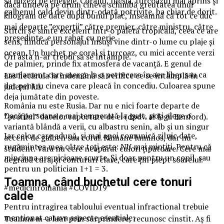
să mizezi pe energie. Coralul, fucsia, turcoazul mai aprins și
dacă undeva pe drum cineva schimbă greutatea unui
galbenul cald devin dintr-odată potrivite, ba chiar de dorit.
kilogram de date după bunul plac, înseamnă că tot ce duc
mai departe ”experții” către premier, către ministru, către
Stitch se simte excelent într-o paletă tropicală, ceea ce are
președinte, e un rahat cu perje.
sens, fiindcă personajul însuși vine dintr-o lume cu plaje și
ocean. Un buchet pe coral și turcoaz, cu mici accente verzi
Ori asta n-ar trebui să se întâmple.
de palmier, prinde fix atmosfera de vacanță. E genul de
aranjament care merge la o petrecere în aer liber sau ca
Las fiecăruia la îndemână să verifice ce se întâmplă în
dar pentru cineva care pleacă în concediu. Culoarea spune
județul lui.
deja jumătate din poveste.
România nu este Rusia. Dar nu e nici foarte departe de
Dacă persoana e mai temperată la gust, poți alege o
”profilul” datelor raportate de ei (dpdv. al legii Benford).
variantă blândă a verii, cu albastru senin, alb și un singur
Iar celor care adună, și mai apoi comunică zilnic date,
accent de galben sau coral. Rămâne luminos, dar nu
rugămintea mea către toți este: NU mai mințiți. Pentru că
strident. Vara nu cere neapărat culori țipătoare. Cere mai
minciuna are picioare scurte. Și doar pentru un copil, sau
degrabă curaj și contururi clare, care țin piept soarelui.
pentru un politician 1+1 = 3.
Toamna, când buchetul cere tonuri
#medicinromania #COVID19”
calde
Pentru intragirea tabloului eventual infractional trebuie
mentionat catava aspecte esentiale:
Toamna m-a luat prin surprindere, recunosc cinstit. Aș fi