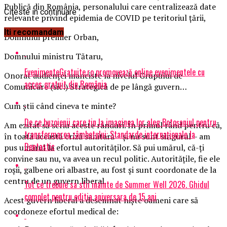
Publică din România, personalului care centralizează date
Citeste in continuare
relevante privind epidemia de COVID pe teritoriul țării,
Iti recomandam
Domnului premier Orban,
Domnului ministru Tătaru,
EvenimenteGratuite.ro promovează online evenimentele cu
Onorat audienței manciste la nivelul Grupului de
acces gratuit din România
Comunicare (sic!) Strategică de pe lângă guvern…
Cum știi când cineva te minte?
De ce buzoienii care țin la imaginea lor aleg Botoșaniul pentru
Am ezitat să scriu aceste rânduri. În primul rând pentru că,
transformarea zâmbetului: Standarde internaționale la
în toată această criză sanitară – și nu sunt singurul – am
Dentastic
pus umărul la efortul autorităților. Să pui umărul, că-ți
convine sau nu, va avea un recul politic. Autoritățile, fie ele
roșii, galbene ori albastre, au fost și sunt coordonate de la
centru de un guvern liberal.
Tot ce trebuie sa stii inainte de Summer Well 2026. Ghidul
complet pentru editia aniversara de 15 ani
Acest guvern liberal a desemnat niște oameni care să
coordoneze efortul medical de: