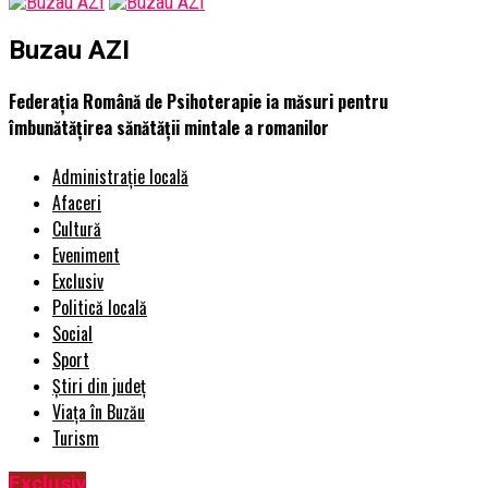
Buzau AZI
Federația Română de Psihoterapie ia măsuri pentru
îmbunătățirea sănătății mintale a romanilor
Administrație locală
Afaceri
Cultură
Eveniment
Exclusiv
Politică locală
Social
Sport
Știri din județ
Viața în Buzău
Turism
Exclusiv