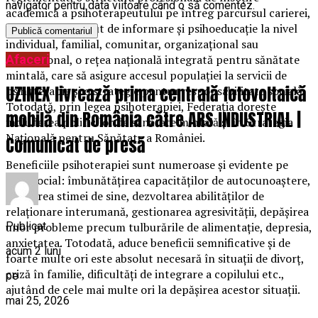
navigator pentru data viitoare când o să comentez.
academică a psihoterapeutului pe întreg parcursul carierei,
un demers susținut de informare și psihoeducație la nivel
individual, familial, comunitar, organizațional sau
Afaceri
instituțional, o rețea națională integrată pentru sănătate
mintală, care să asigure accesul populației la servicii de
UZINEX livrează prima centrală fotovoltaică
psihoterapie și o strategie pentru responsabilitate socială.
Totodată, prin legea psihoterapiei, Federația dorește
mobilă din România către ARS INDUSTRIAL |
includerea politicilor de sănătate mintală și în Strategia
Națională pentru Sănătate a României.
Comunicat de presă
Beneficiile psihoterapiei sunt numeroase și evidente pe
plan social: îmbunătățirea capacităților de autocunoaștere,
creșterea stimei de sine, dezvoltarea abilităților de
relaționare interumană, gestionarea agresivității, depășirea
Publicat
unor probleme precum tulburările de alimentație, depresia,
anxietatea. Totodată, aduce beneficii semnificative și de
acum 2 luni
foarte multe ori este absolut necesară în situații de divorț,
criză în familie, dificultăți de integrare a copilului etc.,
pe
ajutând de cele mai multe ori la depășirea acestor situații.
mai 25, 2026