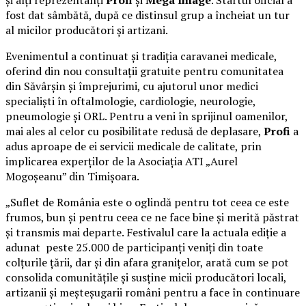
și alți reprezentanți
Profi
și
Mega Image
. Startul oficial a
fost dat sâmbătă, după ce distinsul grup a încheiat un tur
al micilor producători și artizani.
Evenimentul a continuat și tradiția caravanei medicale,
oferind din nou consultații gratuite pentru comunitatea
din Săvârșin și împrejurimi, cu ajutorul unor medici
specialiști în oftalmologie, cardiologie, neurologie,
pneumologie și ORL. Pentru a veni în sprijinul oamenilor,
mai ales al celor cu posibilitate redusă de deplasare,
Profi
a
adus aproape de ei servicii medicale de calitate, prin
implicarea experților de la Asociația ATI „Aurel
Mogoșeanu” din Timișoara.
„Suflet de România este o oglindă pentru tot ceea ce este
frumos, bun și pentru ceea ce ne face bine și merită păstrat
și transmis mai departe. Festivalul care la actuala ediție a
adunat peste 25.000 de participanți veniți din toate
colțurile țării, dar și din afara granițelor, arată cum se pot
consolida comunitățile și susține micii producători locali,
artizanii și meșteșugarii români pentru a face în continuare