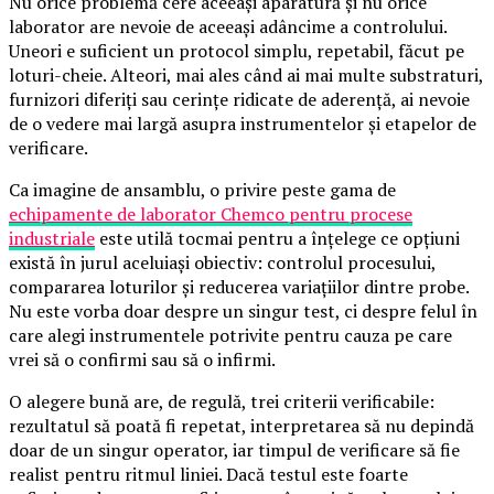
Nu orice problemă cere aceeași aparatură și nu orice
laborator are nevoie de aceeași adâncime a controlului.
Uneori e suficient un protocol simplu, repetabil, făcut pe
loturi-cheie. Alteori, mai ales când ai mai multe substraturi,
furnizori diferiți sau cerințe ridicate de aderență, ai nevoie
de o vedere mai largă asupra instrumentelor și etapelor de
verificare.
Ca imagine de ansamblu, o privire peste gama de
echipamente de laborator Chemco pentru procese
industriale
este utilă tocmai pentru a înțelege ce opțiuni
există în jurul aceluiași obiectiv: controlul procesului,
compararea loturilor și reducerea variațiilor dintre probe.
Nu este vorba doar despre un singur test, ci despre felul în
care alegi instrumentele potrivite pentru cauza pe care
vrei să o confirmi sau să o infirmi.
O alegere bună are, de regulă, trei criterii verificabile:
rezultatul să poată fi repetat, interpretarea să nu depindă
doar de un singur operator, iar timpul de verificare să fie
realist pentru ritmul liniei. Dacă testul este foarte