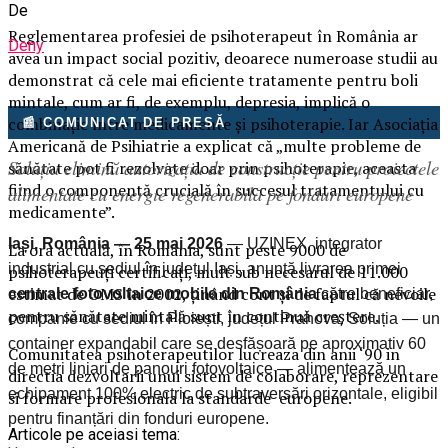
De
Reglementarea profesiei de psihoterapeut în România ar
Deny
avea un impact social pozitiv, deoarece numeroase studii au
demonstrat că cele mai eficiente tratamente pentru boli
mintale, cum ar fi, de exemplu, depresia, implică o
combinație între medicamente și psihoterapie. Iar Asociația
📰 COMUNICAT DE PRESĂ
Americană de Psihiatrie a explicat că „multe probleme de
Soluția elimină autorizația de construcție pentru proiectele
sănătate pot fi rezolvate doar prin psihoterapie, aceasta
fiind o componentă crucială în succesul tratamentului cu
alimentate cu energie regenerabilă pe fonduri europene
medicamente”.
Iași, România — 25 mai 2026
— UZINEX, integrator
La ora actuală, în România, sunt peste 9000 de
industrial cu sediul în județul Iași, anunță livrarea primei
psihoterapeuți certificați, mult sub necesarul de 11.000
estimat de OMS în 2002, ținând cont și de faptul că nevoile
centrale fotovoltaice mobile din România
către beneficiar,
pentru sănătate mintală sunt în continuă creștere.
companie cu sediul în Ploiești, județul Prahova. Soluția — un
container expandabil care se desfășoară pe aproximativ 60
Comunitatea psihoterapeutilor lucreaza din anii ‘90 in
de metri liniari de panouri fotovoltaice — alimentează un
directia dezvoltarii unui sistem de colaborare, reprezentare
echipament 100% electric de subtraversări orizontale, eligibil
si formare profesionala la standarde europene.
pentru finanțări din fonduri europene.
Articole pe aceiasi tema: