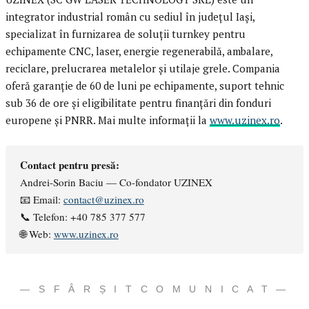
integrator industrial român cu sediul în județul Iași,
specializat în furnizarea de soluții turnkey pentru
echipamente CNC, laser, energie regenerabilă, ambalare,
reciclare, prelucrarea metalelor și utilaje grele. Compania
oferă garanție de 60 de luni pe echipamente, suport tehnic
sub 36 de ore și eligibilitate pentru finanțări din fonduri
europene și PNRR. Mai multe informații la
www.uzinex.ro
.
Contact pentru presă:
Andrei-Sorin Baciu — Co-fondator UZINEX
📧 Email:
contact@uzinex.ro
📞 Telefon: +40 785 377 577
🌐 Web:
www.uzinex.ro
— S F Â R Ș I T C O M U N I C A T —