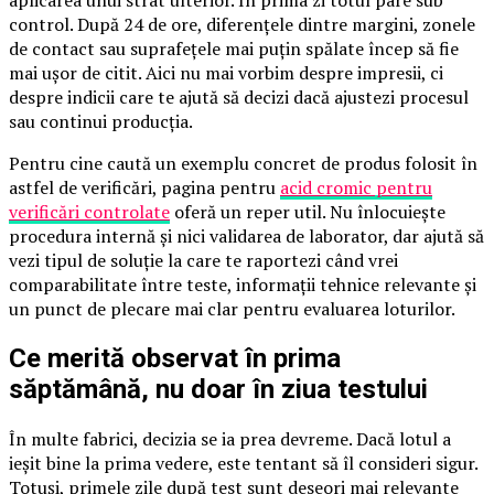
aplicarea unui strat ulterior. În prima zi totul pare sub
control. După 24 de ore, diferențele dintre margini, zonele
de contact sau suprafețele mai puțin spălate încep să fie
mai ușor de citit. Aici nu mai vorbim despre impresii, ci
despre indicii care te ajută să decizi dacă ajustezi procesul
sau continui producția.
Pentru cine caută un exemplu concret de produs folosit în
astfel de verificări, pagina pentru
acid cromic pentru
verificări controlate
oferă un reper util. Nu înlocuiește
procedura internă și nici validarea de laborator, dar ajută să
vezi tipul de soluție la care te raportezi când vrei
comparabilitate între teste, informații tehnice relevante și
un punct de plecare mai clar pentru evaluarea loturilor.
Ce merită observat în prima
săptămână, nu doar în ziua testului
În multe fabrici, decizia se ia prea devreme. Dacă lotul a
ieșit bine la prima vedere, este tentant să îl consideri sigur.
Totuși, primele zile după test sunt deseori mai relevante