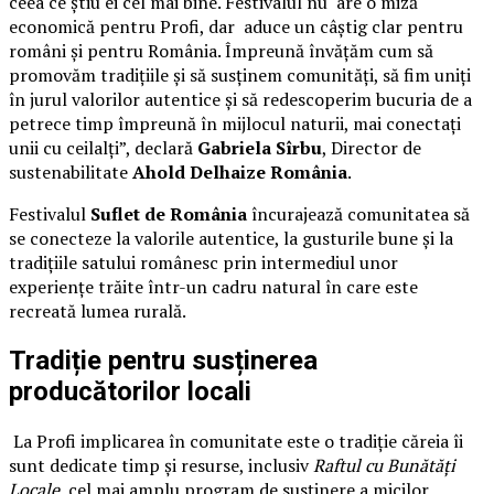
ceea ce știu ei cel mai bine. Festivalul nu are o miză
economică pentru Profi, dar aduce un câștig clar pentru
români și pentru România. Împreună învățăm cum să
promovăm tradițiile și să susținem comunități, să fim uniți
în jurul valorilor autentice și să redescoperim bucuria de a
petrece timp împreună în mijlocul naturii, mai conectați
unii cu ceilalți”, declară
Gabriela Sîrbu
, Director de
sustenabilitate
Ahold Delhaize România
.
Festivalul
Suflet de România
încurajează comunitatea să
se conecteze la valorile autentice, la gusturile bune și la
tradițiile satului românesc prin intermediul unor
experiențe trăite într-un cadru natural în care este
recreată lumea rurală.
Tradiție pentru susținerea
producătorilor locali
La Profi implicarea în comunitate este o tradiție căreia îi
sunt dedicate timp și resurse, inclusiv
Raftul cu Bunătăți
Locale
, cel mai amplu program de susținere a micilor