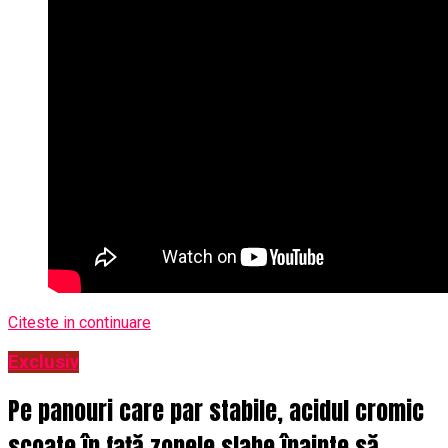
Citeste in continuare
Exclusiv
Pe panouri care par stabile, acidul cromic
scoate în față zonele slabe înainte să