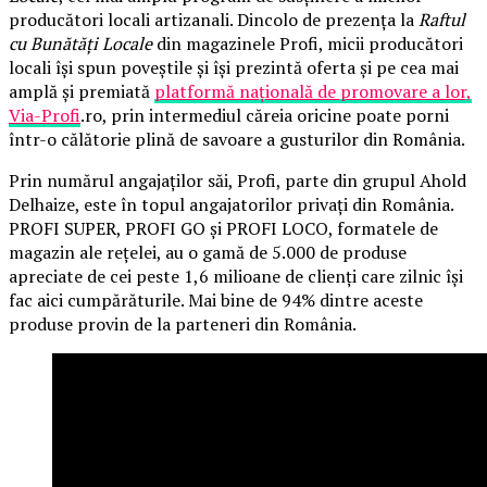
producători locali artizanali. Dincolo de prezența la
Raftul
cu Bunătăți Locale
din magazinele Profi, micii producători
locali își spun poveștile și își prezintă oferta și pe cea mai
amplă și premiată
platformă națională de promovare a lor,
Via-Profi
.ro, prin intermediul căreia oricine poate porni
într-o călătorie plină de savoare a gusturilor din România.
Prin numărul angajaților săi, Profi, parte din grupul Ahold
Delhaize, este în topul angajatorilor privați din România.
PROFI SUPER, PROFI GO și PROFI LOCO, formatele de
magazin ale rețelei, au o gamă de 5.000 de produse
apreciate de cei peste 1,6 milioane de clienți care zilnic își
fac aici cumpărăturile. Mai bine de 94% dintre aceste
produse provin de la parteneri din România.