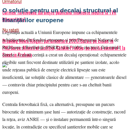
Urmatorul
O soluție pentru un decalaj structural al
Carmen Târnoveanu dăruiește publicului momente inedite la TVR
International
finanțărilor europene
Nu ratati
Legislația actuală a Uniunii Europene impune ca echipamentele
achiziționate din fonduri europene și prin Programul Național de
Breaking News/Alegeri parlamentare 2020/Bataie pe ciolan, in
Redresare și Reziliență (PNRR) să fie 100% electrice, fără emisii
PNL/Surse: Ministrul Justiţiei, Cătălin Predoiu, pe pozitia numarul 1 la
Senat in Prahova
directe. Această cerință a creat un decalaj operațional: echipamentele
eligibile sunt frecvent destinate utilizării pe șantiere izolate, acolo
unde rețeaua publică de energie electrică lipsește sau este
insuficientă, iar soluțiile clasice de alimentare — generatoarele diesel
— contravin chiar principiului pentru care s-au cheltuit banii
europeni.
Centrala fotovoltaică fixă, ca alternativă, presupune un parcurs
birocratic de minimum șase luni — autorizație de construcție, racord
la rețea, aviz ANRE — și o instalare permanentă într-o singură
locație, în contradicție cu specificul șantierelor mobile care se