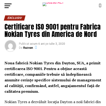
EXCLUSIV
Certificare ISO 9001 pentru Fabrica
Nokian Tyres din America de Nord
Publicat
acum 6 ani
pe
iulie 3, 2020
De
Razvan
Noua fabrică Nokian Tyres din Dayton, SUA, a primit
certificarea ISO 9001. Pentru a obține această
certificare, companiile trebuie să îndeplinească
anumite cerințe specifice sistemului de management
al calității, confirmând, astfel, angajamentul față de
calitatea premium.
Nokian Tyres a dezvăluit locația Dayton a noii fabrici din