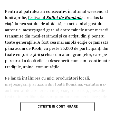
generatoarele diesel — contravin chiar principiului pentru care s-
au cheltuit banii europeni.
Pentru al patrulea an consecutiv, în ultimul weekend al
lunii aprilie,
festivalul
Suflet de România
a readus la
Centrala fotovoltaică fixă, ca alternativă, presupune un parcurs
viață lumea satului de altădată, cu artizani ai gustului
birocratic de minimum șase luni — autorizație de construcție,
autentic, meșteșugari gata să arate tainele unor meserii
racord la rețea, aviz ANRE — și o instalare permanentă într-o
transmise din moși-strămoși și cu artiști din și pentru
singură locație, în contradicție cu specificul șantierelor mobile
toate generațiile. A fost cea mai amplă ediție organizată
care se relochează de la un proiect la altul.
până acum de
Profi
, cu peste 25.000 de participanți din
toate colțurile țării și chiar din afara granițelor, care pe
Centrala fotovoltaică mobilă
livrată de UZINEX rezolvă
parcursul a două zile au descoperit cum sunt continuate
simultan ambele probleme: este integrată într-un container
tradițiile, unind comunitățile.
transportabil, nu necesită autorizație de construcție și se redislocă
împreună cu echipa client la fiecare nou șantier.
Pe lângă întâlnirea cu mici producători locali,
meșteșugari și artizani din toată România, vizitatorii s-
au bucurat de ateliere cu meșteșugari iscusiți, piese de
Configurația livrată către beneficiar
teatru în aer liber, dansuri populare, concerte live și de
Modelul livrat reprezintă varianta compactă din gama UZINEX
o intervenție surpriză a
Grupului Vocal SONG
. Pe scena
CITESTE IN CONTINUARE
centrale fotovoltaice mobile
celei de-a patra ediții a festivalului
Suflet de România
de
, dimensionată pentru