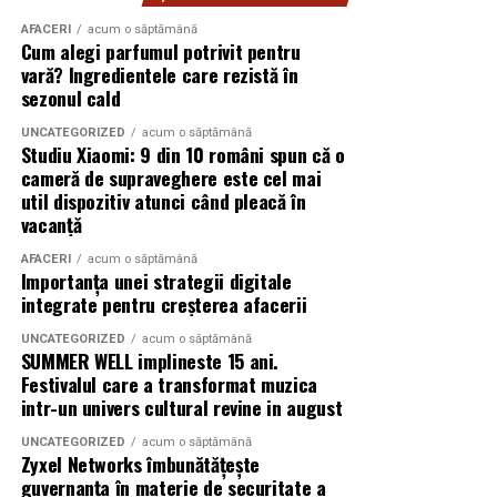
relevante și un punct de plecare mai clar pentru
investi în echipamente
evaluarea loturilor.
AFACERI
acum o săptămână
eligibile pentru
Cum alegi parfumul potrivit pentru
vară? Ingredientele care rezistă în
finanțările UE.”
Ce merită observat în prima
sezonul cald
săptămână, nu doar în ziua
UNCATEGORIZED
acum o săptămână
Andrei-Sorin Baciu
, co-fondator
UZINEX
Studiu Xiaomi: 9 din 10 români spun că o
testului
cameră de supraveghere este cel mai
util dispozitiv atunci când pleacă în
Pentru un studiu de caz tehnic complet, cu fotografii și detalii
vacanță
În multe fabrici, decizia se ia prea devreme. Dacă lotul a
suplimentare despre implementarea la beneficiar, vezi:
ieșit bine la prima vedere, este tentant să îl consideri
AFACERI
acum o săptămână
Importanța unei strategii digitale
sigur. Totuși, primele zile după test sunt deseori mai
integrate pentru creșterea afacerii
Sursa originală — studiu de caz detaliat:
🔗
relevante decât reacția imediată. Unele diferențe apar
abia după depozitare scurtă, manipulare, transport
www.uzinex.ro/studii-de-caz/centrala-fotovoltaica-mobila-
UNCATEGORIZED
acum o săptămână
SUMMER WELL implineste 15 ani.
intern sau comparație între panouri din capete diferite
ars-industrial
Festivalul care a transformat muzica
ale lotului.
intr-un univers cultural revine in august
Merită să urmărești cel puțin patru lucruri observabile:
UNCATEGORIZED
acum o săptămână
Zyxel Networks îmbunătățește
Despre UZINEX
guvernanța în materie de securitate a
uniformitatea reacției pe toată placa, nu doar în