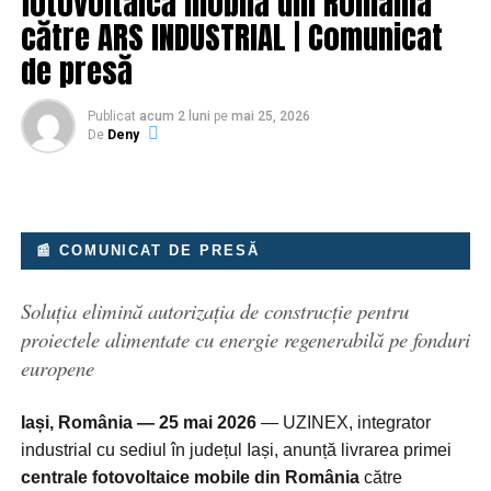
fotovoltaică mobilă din România
independent și de personal intern instruit pentru acest
către ARS INDUSTRIAL | Comunicat
proces. Toate cele trei fabrici globale Nokian Tyres dețin
în prezent certificarea ISO 9001.
de presă
Compania intenționează să introducă noi produse
Publicat
acum 2 luni
pe
mai 25, 2026
pentru șoferii din America de Nord în următoarele luni.
De
Deny
Mai multe informații despre fabrică:
NokianTires.com/DaytonFactory
.
Mai multe imagini și videoclipuri
cu fabrica
, la link-ul
📰 COMUNICAT DE PRESĂ
de
aici.
Soluția elimină autorizația de construcție pentru
Informații suplimentare:
proiectele alimentate cu energie regenerabilă pe fonduri
europene
Zuzana Seidl, PR Manager Nokian Tyres CE, 00420
603 578 866,
Iași, România — 25 mai 2026
— UZINEX, integrator
zuzana.seidl@nokiantyres.com
industrial cu sediul în județul Iași, anunță livrarea primei
centrale fotovoltaice mobile din România
către