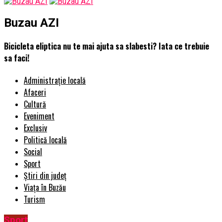
Buzau AZI
Bicicleta eliptica nu te mai ajuta sa slabesti? Iata ce trebuie
sa faci!
Administrație locală
Afaceri
Cultură
Eveniment
Exclusiv
Politică locală
Social
Sport
Știri din județ
Viața în Buzău
Turism
Sport