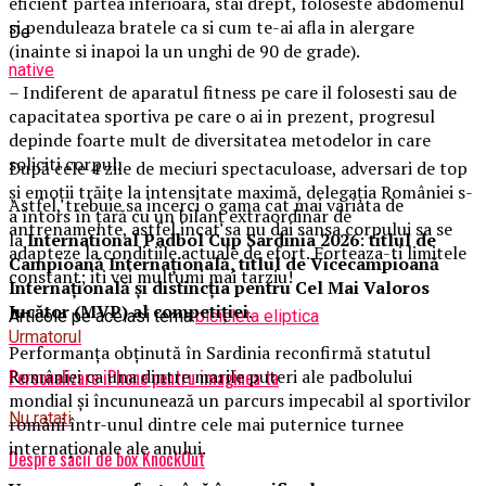
eficient partea inferioara, stai drept, foloseste abdomenul
si penduleaza bratele ca si cum te-ai afla in alergare
De
(inainte si inapoi la un unghi de 90 de grade).
native
– Indiferent de aparatul fitness pe care il folosesti sau de
capacitatea sportiva pe care o ai in prezent, progresul
depinde foarte mult de diversitatea metodelor in care
soliciti corpul.
După cele 4 zile de meciuri spectaculoase, adversari de top
și emoții trăite la intensitate maximă, delegația României s-
Astfel, trebuie sa incerci o gama cat mai variata de
a întors în țară cu un bilanț extraordinar de
antrenamente, astfel incat sa nu dai sansa corpului sa se
la
International Padbol Cup Sardinia 2026
:
titlul de
adapteze la conditiile actuale de efort. Forteaza-ti limitele
Campioană Internațională, titlul de Vicecampioană
constant; iti vei multumi mai tarziu!
Internațională și distincția pentru Cel Mai Valoros
Jucător (MVP) al competiției
.
Articole pe aceiasi tema:
bicicleta eliptica
Urmatorul
Performanța obținută în Sardinia reconfirmă statutul
României ca una dintre marile puteri ale padbolului
Personalizare iPhone pentru imaginea ta
mondial și încununează un parcurs impecabil al sportivilor
Nu ratati
români într-unul dintre cele mai puternice turnee
internaționale ale anului.
Despre sacii de box KnockOut