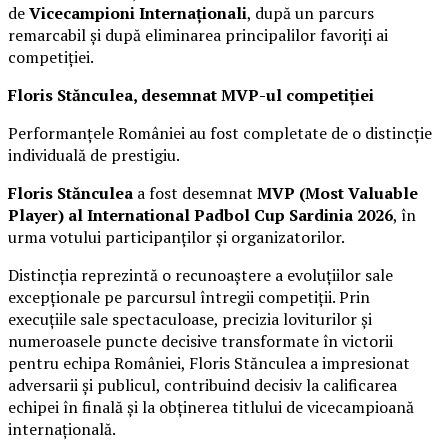
de
Vicecampioni Internaționali
, după un parcurs
remarcabil și după eliminarea principalilor favoriți ai
competiției.
Floris Stănculea, desemnat MVP-ul competiției
Performanțele României au fost completate de o distincție
individuală de prestigiu.
Floris Stănculea
a fost desemnat
MVP (Most Valuable
Player) al International Padbol Cup Sardinia 2026
, în
urma votului participanților și organizatorilor.
Distincția reprezintă o recunoaștere a evoluțiilor sale
excepționale pe parcursul întregii competiții. Prin
execuțiile sale spectaculoase, precizia loviturilor și
numeroasele puncte decisive transformate în victorii
pentru echipa României, Floris Stănculea a impresionat
adversarii și publicul, contribuind decisiv la calificarea
echipei în finală și la obținerea titlului de vicecampioană
internațională.