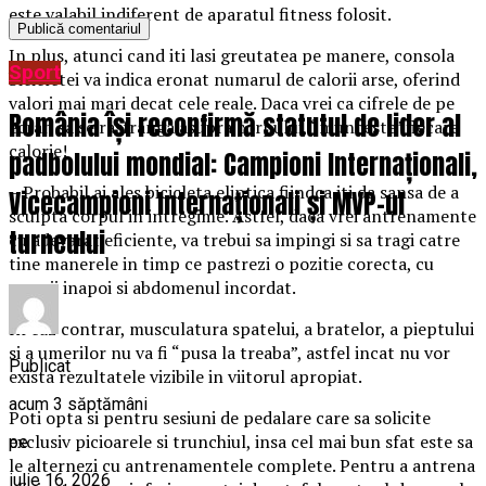
este valabil indiferent de aparatul fitness folosit.
In plus, atunci cand iti lasi greutatea pe manere, consola
Sport
bicicletei va indica eronat numarul de calorii arse, oferind
valori mai mari decat cele reale. Daca vrei ca cifrele de pe
România își reconfirmă statutul de lider al
ecran sa se rasfranga asupra corpului, “munceste” fiecare
calorie!
padbolului mondial: Campioni Internaționali,
– Probabil ai ales bicicleta eliptica fiindca iti da sansa de a
Vicecampioni Internaționali și MVP-ul
sculpta corpul in intregime. Astfel, daca vrei antrenamente
turneului
cu adevarat eficiente, va trebui sa impingi si sa tragi catre
tine manerele in timp ce pastrezi o pozitie corecta, cu
umerii inapoi si abdomenul incordat.
In caz contrar, musculatura spatelui, a bratelor, a pieptului
si a umerilor nu va fi “pusa la treaba”, astfel incat nu vor
Publicat
exista rezultatele vizibile in viitorul apropiat.
acum 3 săptămâni
Poti opta si pentru sesiuni de pedalare care sa solicite
exclusiv picioarele si trunchiul, insa cel mai bun sfat este sa
pe
le alternezi cu antrenamentele complete. Pentru a antrena
iulie 16, 2026