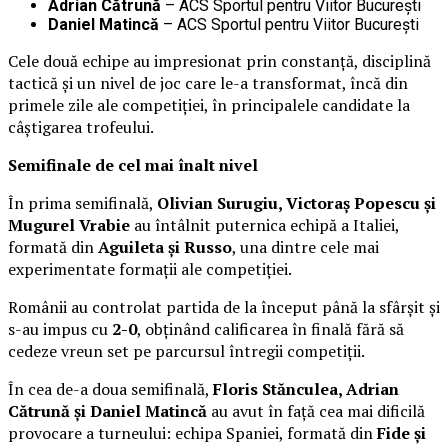
Adrian Cătrună
– ACS Sportul pentru Viitor București
Daniel Matincă
– ACS Sportul pentru Viitor București
Cele două echipe au impresionat prin constanță, disciplină
tactică și un nivel de joc care le-a transformat, încă din
primele zile ale competiției, în principalele candidate la
câștigarea trofeului.
Semifinale de cel mai înalt nivel
În prima semifinală,
Olivian Surugiu, Victoraș Popescu și
Mugurel Vrabie
au întâlnit puternica echipă a Italiei,
formată din
Aguileta și Russo
, una dintre cele mai
experimentate formații ale competiției.
Românii au controlat partida de la început până la sfârșit și
s-au impus cu
2-0
, obținând calificarea în finală fără să
cedeze vreun set pe parcursul întregii competiții.
În cea de-a doua semifinală,
Floris Stănculea, Adrian
Cătrună și Daniel Matincă
au avut în față cea mai dificilă
provocare a turneului: echipa Spaniei, formată din
Fide și