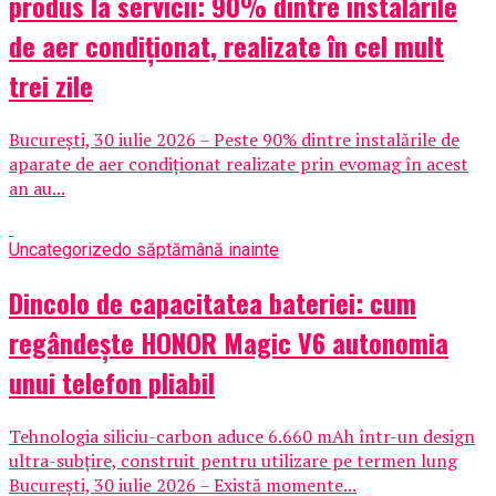
produs la servicii: 90% dintre instalările
de aer condiționat, realizate în cel mult
trei zile
București, 30 iulie 2026 – Peste 90% dintre instalările de
aparate de aer condiționat realizate prin evomag în acest
an au...
Uncategorized
o săptămână inainte
Dincolo de capacitatea bateriei: cum
regândește HONOR Magic V6 autonomia
unui telefon pliabil
Tehnologia siliciu-carbon aduce 6.660 mAh într-un design
ultra-subțire, construit pentru utilizare pe termen lung
București, 30 iulie 2026 – Există momente...