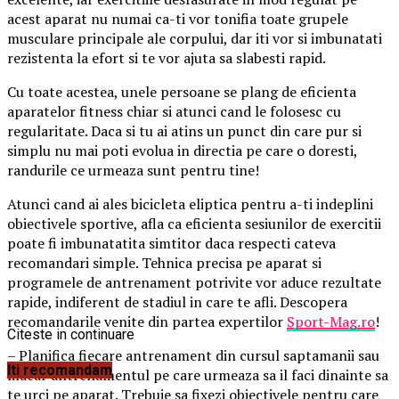
acest aparat nu numai ca-ti vor tonifia toate grupele
musculare principale ale corpului, dar iti vor si imbunatati
rezistenta la efort si te vor ajuta sa slabesti rapid.
Cu toate acestea, unele persoane se plang de eficienta
aparatelor fitness chiar si atunci cand le folosesc cu
regularitate. Daca si tu ai atins un
punct din care pur si
simplu nu mai poti evolua in directia pe care o doresti,
randurile ce urmeaza sunt pentru tine!
Atunci cand ai ales bicicleta eliptica pentru a-ti indeplini
obiectivele sportive, afla ca eficienta sesiunilor de exercitii
poate fi imbunatatita simtitor daca respecti cateva
recomandari simple. Tehnica precisa pe aparat si
programele de antrenament potrivite vor aduce rezultate
rapide, indiferent de stadiul in care te afli. Descopera
recomandarile venite din partea expertilor
Sport-Mag.ro
!
Citeste in continuare
– Planifica fiecare antrenament din cursul saptamanii sau
Iti recomandam
macar antrenamentul pe care urmeaza sa il faci dinainte sa
te urci pe aparat. Trebuie sa fixezi obiectivele pentru care