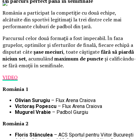
Un parcurs perfect până în semifinale
România a participat la competiție cu două echipe,
alcătuite din sportivi legitimați la trei dintre cele mai
performante cluburi de padbol din țară.
Parcursul celor două formații a fost impecabil. În faza
grupelor, optimilor și sferturilor de finală, fiecare echipă a
disputat câte
șase meciuri
, toate câștigate
fără să piardă
niciun set
, acumulând
maximum de puncte
și calificându-
se fără emoții în semifinale.
VIDEO
România 1
Olivian Surugiu
– Flux Arena Craiova
Victoraș Popescu
– Flux Arena Craiova
Mugurel Vrabie
– Padbol Giurgiu
România 2
Floris Stănculea
– ACS Sportul pentru Viitor București