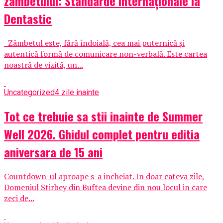
zâmbetului: Standarde internaționale la
Dentastic
Zâmbetul este, fără îndoială, cea mai puternică și
autentică formă de comunicare non-verbală. Este cartea
noastră de vizită, un...
Uncategorized
4 zile inainte
Tot ce trebuie sa stii inainte de Summer
Well 2026. Ghidul complet pentru editia
aniversara de 15 ani
Countdown-ul aproape s-a incheiat. In doar cateva zile,
Domeniul Stirbey din Buftea devine din nou locul in care
zeci de...