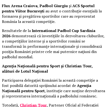
Flux Arena Craiova
,
Padbol Giurgiu
și
ACS Sportul
pentru Viitor București
au avut o contribuție esențială la
formarea și pregătirea sportivilor care au reprezentat
România la această competiție.
Rezultatele de la
International Padbol Cup Sardinia
2026
demonstrează că investițiile în dezvoltarea cluburilor,
a competițiilor interne și a sportivilor români se
transformă în performanțe internaționale și consolidează
poziția României printre cele mai puternice națiuni din
padbolul mondial.
Agenția Națională pentru Sport și Christian Tour,
alături de Lotul Național
Participarea delegației României la această competiție a
fost posibilă datorită sprijinului acordat de
Agenția
Națională pentru Sport
, instituție care susține dezvoltarea
și reprezentarea internațională a padbolului românesc.
Totodată,
Christian Tour
, Partener Oficial al Federației