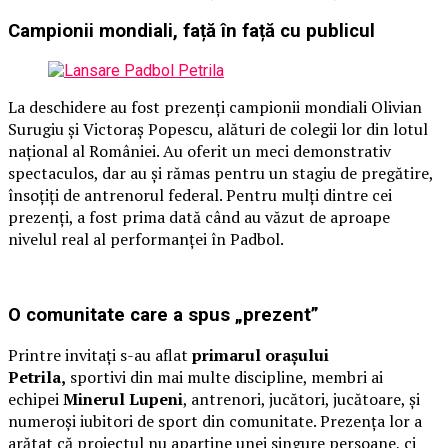
Campionii mondiali, față în față cu publicul
La deschidere au fost prezenți campionii mondiali Olivian
Surugiu și Victoraș Popescu, alături de colegii lor din lotul
național al României. Au oferit un meci demonstrativ
spectaculos, dar au și rămas pentru un stagiu de pregătire,
însoțiți de antrenorul federal. Pentru mulți dintre cei
prezenți, a fost prima dată când au văzut de aproape
nivelul real al performanței în Padbol.
O comunitate care a spus „prezent”
Printre invitați s-au aflat
primarul orașului
Petrila,
sportivi din mai multe discipline, membri ai
echipei
Minerul Lupeni
, antrenori, jucători, jucătoare, și
numeroși iubitori de sport din comunitate. Prezența lor a
arătat că proiectul nu aparține unei singure persoane, ci