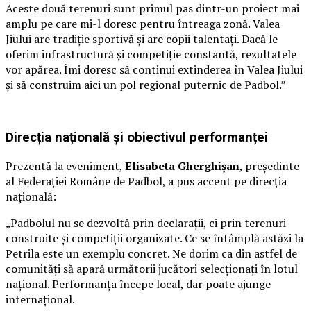
Aceste două terenuri sunt primul pas dintr-un proiect mai
amplu pe care mi-l doresc pentru întreaga zonă. Valea
Jiului are tradiție sportivă și are copii talentați. Dacă le
oferim infrastructură și competiție constantă, rezultatele
vor apărea. Îmi doresc să continui extinderea în Valea Jiului
și să construim aici un pol regional puternic de Padbol.”
Direcția națională și obiectivul performanței
Prezentă la eveniment,
Elisabeta Gherghișan
, președinte
al Federației Române de Padbol, a pus accent pe direcția
națională:
„Padbolul nu se dezvoltă prin declarații, ci prin terenuri
construite și competiții organizate. Ce se întâmplă astăzi la
Petrila este un exemplu concret. Ne dorim ca din astfel de
comunități să apară următorii jucători selecționați în lotul
național. Performanța începe local, dar poate ajunge
internațional.