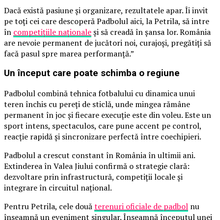
Dacă există pasiune și organizare, rezultatele apar. Îi invit
pe toți cei care descoperă Padbolul aici, la Petrila, să intre
în
competițiile naționale
și să creadă în șansa lor. România
are nevoie permanent de jucători noi, curajoși, pregătiți să
facă pasul spre marea performanță.”
Un început care poate schimba o regiune
Padbolul combină tehnica fotbalului cu dinamica unui
teren închis cu pereți de sticlă, unde mingea rămâne
permanent în joc și fiecare execuție este din voleu. Este un
sport intens, spectaculos, care pune accent pe control,
reacție rapidă și sincronizare perfectă între coechipieri.
Padbolul a crescut constant în România în ultimii ani.
Extinderea în Valea Jiului confirmă o strategie clară:
dezvoltare prin infrastructură, competiții locale și
integrare în circuitul național.
Pentru Petrila, cele două
terenuri oficiale de padbol
nu
înseamnă un eveniment singular. Înseamnă începutul unei