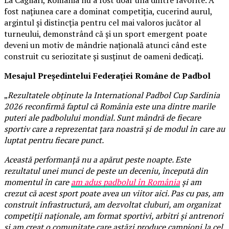
fost națiunea care a dominat competiția, cucerind aurul,
argintul și distincția pentru cel mai valoros jucător al
turneului, demonstrând că și un sport emergent poate
deveni un motiv de mândrie națională atunci când este
construit cu seriozitate și susținut de oameni dedicați.
Mesajul Președintelui Federației Române de Padbol
„
Rezultatele obținute la International Padbol Cup Sardinia
2026 reconfirmă faptul că România este una dintre marile
puteri ale padbolului mondial. Sunt mândră de fiecare
sportiv care a reprezentat țara noastră și de modul în care au
luptat pentru fiecare punct.
Această performanță nu a apărut peste noapte. Este
rezultatul unei munci de peste un deceniu, începută din
momentul în care
am adus padbolul în România
și am
crezut că acest sport poate avea un viitor aici. Pas cu pas, am
construit infrastructură, am dezvoltat cluburi, am organizat
competiții naționale, am format sportivi, arbitri și antrenori
și am creat o comunitate care astăzi produce campioni la cel