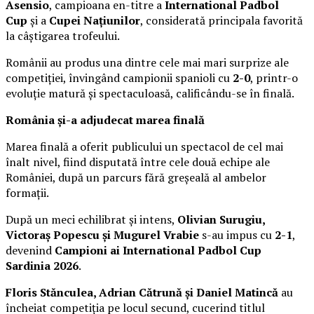
Asensio
, campioana en-titre a
International Padbol
Cup
și a
Cupei Națiunilor
, considerată principala favorită
la câștigarea trofeului.
Românii au produs una dintre cele mai mari surprize ale
competiției, învingând campionii spanioli cu
2-0
, printr-o
evoluție matură și spectaculoasă, calificându-se în finală.
România și-a adjudecat marea finală
Marea finală a oferit publicului un spectacol de cel mai
înalt nivel, fiind disputată între cele două echipe ale
României, după un parcurs fără greșeală al ambelor
formații.
După un meci echilibrat și intens,
Olivian Surugiu,
Victoraș Popescu și Mugurel Vrabie
s-au impus cu
2-1
,
devenind
Campioni ai International Padbol Cup
Sardinia 2026
.
Floris Stănculea, Adrian Cătrună și Daniel Matincă
au
încheiat competiția pe locul secund, cucerind titlul