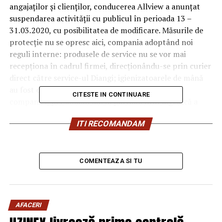
angajaților și clienților, conducerea Allview a anunțat
suspendarea activității cu publicul în perioada 13 –
31.03.2020, cu posibilitatea de modificare. Măsurile de
protecție nu se opresc aici, compania adoptând noi
reguli interne: produsele de service nu se vor mai
recepționa în cadrul firmei, direcționându-se prin curier
direct către service-ul Diangi; igienizatoarele de mână
au fost distribuite în toate birourile din cadrul
CITESTE IN CONTINUARE
companiei; personalul din departamentul logistică a
primit instruire suplimentară cu privire la utilizarea
ITI RECOMANDAM
obligatorie a măștilor și mănușilor de protecție; iar
spațiile de birouri sunt dezinfectate zilnic. Comenzile
online se vor desfășura normal pe
www.allview.ro
, iar
termenul de livrare va rămâne neschimbat.
COMENTEAZA SI TU
De asemenea, pentru a reduce amenințarea Covid-19
asupra sănătății angajaților, compania a încurajat
desfășurarea activității de acasă în cadrul
AFACERI
departamentelor unde este posibil acest lucru.