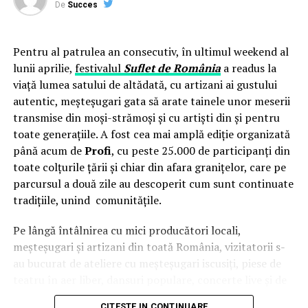
lipsește sau este insuficientă, iar soluțiile clasice de alimentare —
De
Succes
generatoarele diesel — contravin chiar principiului pentru care s-
au cheltuit banii europeni.
Pentru al patrulea an consecutiv, în ultimul weekend al
lunii aprilie,
festivalul
Suflet de România
a readus la
Centrala fotovoltaică fixă, ca alternativă, presupune un parcurs
viață lumea satului de altădată, cu artizani ai gustului
birocratic de minimum șase luni — autorizație de construcție,
autentic, meșteșugari gata să arate tainele unor meserii
racord la rețea, aviz ANRE — și o instalare permanentă într-o
transmise din moși-strămoși și cu artiști din și pentru
singură locație, în contradicție cu specificul șantierelor mobile
toate generațiile. A fost cea mai amplă ediție organizată
care se relochează de la un proiect la altul.
până acum de
Profi
, cu peste 25.000 de participanți din
toate colțurile țării și chiar din afara granițelor, care pe
Centrala fotovoltaică mobilă
livrată de UZINEX rezolvă
parcursul a două zile au descoperit cum sunt continuate
simultan ambele probleme: este integrată într-un container
tradițiile, unind comunitățile.
transportabil, nu necesită autorizație de construcție și se redislocă
împreună cu echipa client la fiecare nou șantier.
Pe lângă întâlnirea cu mici producători locali,
meșteșugari și artizani din toată România, vizitatorii s-
au bucurat de ateliere cu meșteșugari iscusiți, piese de
Configurația livrată către beneficiar
teatru în aer liber, dansuri populare, concerte live și de
Modelul livrat reprezintă varianta compactă din gama UZINEX
o intervenție surpriză a
Grupului Vocal SONG
. Pe scena
CITESTE IN CONTINUARE