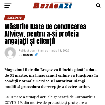
EXCLUSIV
Măsurile luate de conducerea
Allview, pentru a-și proteja
angajații și clienții
Publicat
acum 6 ani
pe
martie 18, 2020
De
Razvan
Magazinul fizic din Brașov va fi închis până la data
de 31 martie, însă magazinul online va funcționa în
condiții normale. Service-ul autorizat Diangi
modifică procedura de recepție a device-urilor.
Ca urmare a situației actuale generată de Coronavirus
COVID-19, din motive de precauție și protejare a