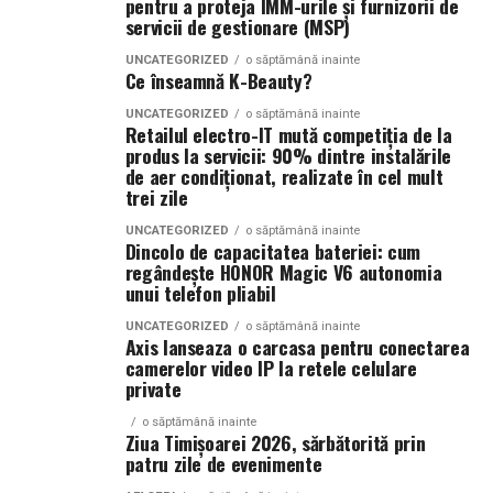
electrice — și
pentru a proteja IMM-urile și furnizorii de
în orice aplicație, dar merită atunci când trebuie să
servicii de gestionare (MSP)
capacitatea reală a
compari loturi, să verifici consistența procesului sau să
infrastructurii de a livra
UNCATEGORIZED
o săptămână inainte
înțelegi de ce două panouri aparent similare se
Ce înseamnă K-Beauty?
comportă diferit în faza următoare.
energie acolo unde se
UNCATEGORIZED
o săptămână inainte
Retailul electro-IT mută competiția de la
desfășoară lucrările.
Un scenariu realist este cel al unui lot pilot care trece
produs la servicii: 90% dintre instalările
vizual la ieșirea din linie, dar ridică semne de întrebare la
Centrala fotovoltaică
de aer condiționat, realizate în cel mult
aplicarea unui strat ulterior. În prima zi totul pare sub
trei zile
mobilă este răspunsul
control. După 24 de ore, diferențele dintre margini,
UNCATEGORIZED
o săptămână inainte
nostru concret la acest
zonele de contact sau suprafețele mai puțin spălate
Dincolo de capacitatea bateriei: cum
regândește HONOR Magic V6 autonomia
încep să fie mai ușor de citit. Aici nu mai vorbim despre
decalaj. Este o soluție
unui telefon pliabil
impresii, ci despre indicii care te ajută să decizi dacă
românească, gândită
ajustezi procesul sau continui producția.
UNCATEGORIZED
o săptămână inainte
Axis lanseaza o carcasa pentru conectarea
pentru o problemă
camerelor video IP la retele celulare
Pentru cine caută un exemplu concret de produs folosit
private
reală a pieței locale,
în astfel de verificări, pagina pentru
acid cromic pentru
livrată unui client
o săptămână inainte
verificări controlate
oferă un reper util. Nu înlocuiește
Ziua Timișoarei 2026, sărbătorită prin
procedura internă și nici validarea de laborator, dar
român care a luat
patru zile de evenimente
ajută să vezi tipul de soluție la care te raportezi când