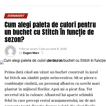
– Kit ambreiaj – 200 lei
– Disc de frana – 125 lei
EVENIMENT
VW Golf 6
Cum alegi paleta de culori pentru
Costuri de intretinere:
– Schimb de ulei – 400 lei
un buchet cu Stitch în funcție de
– Distributie – 500 lei
sezon?
– Kit ambreiaj – 700 lei
– Disc de frana – 400 lei
Publicat
acum 2 luni
pe
iunie 8, 2026
– Volanta + Kit de ambreiaj – 1500 lei
De
Eugen Marc
Preturile nu includ manoopera.
Prima dată când am văzut un buchet construit în jurul
Asadar, daca stai bine in ghete si esti pregatit psihic,
lui Stitch am zâmbit puțin neîncrezător. Mi se părea o
atunci iti poti lua o masina second hand din Germania.
combinație ciudată, un personaj albastru cu urechi mari
Insa daca stai prost cu nervii, atunci nu te sfatuiesc sa iti
plantat în mijlocul florilor. Apoi mi-a picat fisa. Tot
o masina second hand.
secretul stă în culoare. Albastrul lui aparte schimbă
Noi la 8000 de euro vom alege Loganul.
felul în care percepi restul aranjamentului, iar de aici