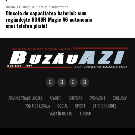
că stăm mai mult în casă, la lumină artificială. Dacă știi
Publicațiile de modă insistă tot mai mult pe piese
UNCATEGORIZED
acum o săptămână
Dincolo de capacitatea bateriei: cum
că darul va fi privit seara, alege culori cu mai mult
versatile, pe straturi ușor de combinat și pe materiale
regândește HONOR Magic V6 autonomia
contur și contrast, ca să nu se piardă.
care susțin purtarea repetată, nu doar efectul vizual de
unui telefon pliabil
moment. Tocmai de aceea, când alegi un set pentru uz
Cum împaci sezonul cu ocazia
frecvent, merită să pui mâna pe material și să-l judeci
cât mai puțin romantic și cât mai sincer.
Aici e partea pe care mulți o sar, și greșesc. Sezonul îți dă
paleta de bază, ocazia o reglează. Un cadou romantic
Croiala bună nu urmează doar
cere nuanțe mai calde și mai intime, indiferent de luna
corpul, ci și ritmul tău
în care îl oferi. O aniversare de copil suportă culori
vesele chiar și pe ger. O felicitare de absolvire poate
Se spune des că o haină trebuie să avantajeze silueta. E
merge pe tonuri mai sobre, mai mature, fără să iasă din
adevărat, desigur, dar formula asta e puțin prea vagă. În
anotimp.
viața reală, o croială bună nu doar că îți vine bine, ci te
ADMINISTRAȚIE LOCALĂ
AFACERI
CULTURĂ
EVENIMENT
EXCLUSIV
Practic, te uiți întâi la sezon ca să prinzi atmosfera și
lasă să trăiești în ea fără să te pedepsească la fiecare
POLITICĂ LOCALĂ
SOCIAL
SPORT
ȘTIRI DIN JUDEȚ
lumina, apoi rafinezi după persoană și după moment.
mișcare.
VIAȚA ÎN BUZĂU
TURISM
Faci un cadou de Crăciun pentru o adolescentă topită
Un pantaloni foarte strâmt poate arăta impecabil în
după Stitch. Poți păstra albul și argintiul iernii, dar
cabinele de probă și să devină obositor după două ore.
adaugi un roz vesel care o reprezintă. Rămâi fidel