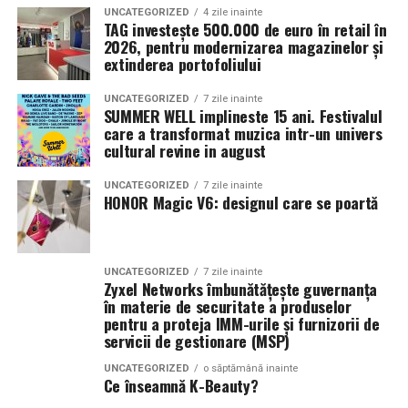
UNCATEGORIZED
4 zile inainte
în realitate.
într-un context perfect, cu pantofi perfecți și păr
are sens, fiindcă personajul însuși vine dintr-o lume cu
TAG investește 500.000 de euro în retail în
perfect, probabil va rămâne mai mult în dulap decât pe
plaje și ocean. Un buchet pe coral și turcoaz, cu mici
2026, pentru modernizarea magazinelor și
–
extinderea portofoliului
tine.
accente verzi de palmier, prinde fix atmosfera de
vacanță. E genul de aranjament care merge la o
O noapte de opulență și farmec
Hainele pentru viața de zi cu zi trebuie să aibă ceva ușor
UNCATEGORIZED
7 zile inainte
petrecere în aer liber sau ca dar pentru cineva care
SUMMER WELL implineste 15 ani. Festivalul
de locuit. Nu spun să fie banale, deloc. Dar au nevoie de
pleacă în concediu. Culoarea spune deja jumătate din
care a transformat muzica intr-un univers
Când ușile Palatului Culturii se vor deschide, oaspeții vor
acea naturalețe care nu te face să te întrebi la fiecare
cultural revine in august
poveste.
păși într-o lume unde fantezia devine realitate. Balul
oră dacă te strânge, dacă se șifonează, dacă te lățește
Grandios va aduce în fața invitaților un spectacol de
UNCATEGORIZED
7 zile inainte
sau dacă pare prea mult pentru o simplă ieșire după
Dacă persoana e mai temperată la gust, poți alege o
HONOR Magic V6: designul care se poartă
simfonii orchestrale, valsuri care plutesc prin aer ca
pâine.
variantă blândă a verii, cu albastru senin, alb și un singur
niște ecouri ale trecutului, și cine cu lumânări demne de
accent de galben sau coral. Rămâne luminos, dar nu
regalitate.
Începe cu stilul tău real, nu cu
strident. Vara nu cere neapărat culori țipătoare. Cere
UNCATEGORIZED
7 zile inainte
mai degrabă curaj și contururi clare, care țin piept
Zyxel Networks îmbunătățește guvernanța
Nobili din toată Europa și nu numai se vor reuni, uniți
versiunea ta imaginară
soarelui.
în materie de securitate a produselor
sub semnul grației, moștenirii și eleganței. Fiecare
pentru a proteja IMM-urile și furnizorii de
detaliu va purta semnătura stilului Monte Carlo:
Aici, sincer, multe cumpărături o iau razna. Nu fiindcă
servicii de gestionare (MSP)
Toamna, când buchetul cere
strălucirea cupelor de șampanie, foșnetul mătăsii pe
femeile nu știu ce le place, ci fiindcă uneori cumpără
UNCATEGORIZED
o săptămână inainte
podelele poleite, și mirosul florilor de sezon, toate într-
pentru o viață pe care încă nu o trăiesc. Pentru brunch-
tonuri calde
Ce înseamnă K-Beauty?
o atmosferă regală.
uri elegante în fiecare weekend, pentru drumuri line