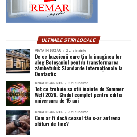
dominantă
Mai e ceva. Un compleu bun îți dă o anumită siguranță.
Te îmbraci repede, te privești în oglindă și ai senzația că
Recomand des să alegi o singură culoare principală pe
ești deja așezată în ziua ta, că nu mai trebuie să repari
lângă albastru și abia apoi să adaugi câteva accente
nimic. Uneori fix asta lipsește.
discrete. Primăvara, rozul pudrat face minunat treaba
Se desfășoară încet, sub șoaptele aurite ale istoriei și
asta. Restul devin doar note de sprijin. Așa scapi de
Garderoba de zi cu zi nu cere
ULTIMILE STIRI LOCALE
ecourile măreției regale, o noapte de splendoare unică
aranjamentele aglomerate, în care fiecare floare se
care va avea loc în inima României. Pe 6 septembrie
spectaculos, ci potrivit
luptă pentru atenție și, până la urmă, nu iese nimic în
VIAȚA ÎN BUZĂU
2 zile inainte
De ce buzoienii care țin la imaginea lor
2025, Balul Grandios al Prinților și Prințeselor de la
evidență.
aleg Botoșaniul pentru transformarea
Monte-Carlo va umple sălile Palatului Culturii din Iași,
Când alegi un compleu pentru purtare frecventă,
zâmbetului: Standarde internaționale la
aducând cu el eleganța atemporală a celor mai ilustre
tentația e să te lași dusă de piesa cea mai fotogenică. Un
Vara și culorile care nu se sfiesc
Dentastic
tradiții monegasce.
imprimeu puternic, o culoare foarte la modă, un
UNCATEGORIZED
2 zile inainte
material care cade superb în poze. Numai că garderoba
Vara schimbă regulile cu totul. Lumina e puternică,
Tot ce trebuie sa stii inainte de Summer
De secole, Monte-Carlo este sinonim cu grația, noblețea
zilnică nu trăiește din fotografii, trăiește din repetiție.
directă, uneori chiar dură la prânz, iar culorile palide se
Well 2026. Ghidul complet pentru editia
și arta celebrării — o lume în care prinții și prințesele,
aniversara de 15 ani
topesc sub ea, par decolorate. Acum e momentul să
împodobiți cu mătase și diamante, dansează pe podele
Asta înseamnă că primul criteriu nu ar trebui să fie
crești saturația și să mizezi pe energie. Coralul, fucsia,
UNCATEGORIZED
3 zile inainte
de marmură sub lumina a mii de candelabre. Acum,
efectul de wow, ci cât de des îl vei purta fără să simți că
turcoazul mai aprins și galbenul cald devin dintr-odată
Cum ar fi dacă ceasul tău s-ar antrena
această moștenire a rafinamentului părăsește Coasta de
te-ai costumat. Dacă îl vezi mergând cu adidași, cu un
potrivite, ba chiar de dorit.
alături de tine?
Azur și aduce cu ea spiritul Balului Grandios, un
trench simplu, cu o geantă obișnuită și chiar cu geaca ta
spectacol care depășește granițele și transformă visele
favorită, atunci e un semn bun. Dacă îl poți imagina doar
Stitch se simte excelent într-o paletă tropicală, ceea ce