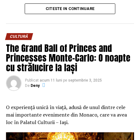
CITESTE IN CONTINUARE
Numai că nu orice compleu e bun pentru viața reală. Una
Mai e un lucru pe care l-am prins abia în timp. Florile
e să arate impecabil într-o fotografie de produs, cu
naturale și cele lucrate manual, din materiale textile sau
lumina perfectă și modelul care pare că n-a alergat
hârtie, reacționează diferit la aceeași culoare, în funcție
niciodată după autobuz, și alta e să funcționeze într-o zi
de lumina anotimpului. Un roz care pare delicat în
CULTURĂ
normală, cu mers mult, birou, cumpărături, poate o
aprilie devine spălăcit într-o zi cenușie de noiembrie.
The Grand Ball of Princes and
cafea pe fugă și, cine știe, o vizită spontană la cineva
Așa că nu vorbim doar despre nuanțe, ci și despre
Princesses Monte-Carlo: O noapte
drag. Alegerea potrivită ține de material, croială,
intensitate și despre cum cade lumina pe ele.
proporții, ritmul tău de viață și chiar de starea pe care
cu strălucire la Iași
vrei s-o porți pe tine.
Primăvara și pastelurile care
Publicat
acum 11 luni
pe
septembrie 3, 2025
De ce au ajuns compleurile o
respiră
De
Deny
alegere atât de iubită
Primăvara e, fără doar și poate, sezonul cel mai
O
experiență unică în viață, adusă de unul dintre cele
prietenos cu Stitch. O spun din experiență, fiindcă
Există haine care cer mult de la tine și haine care te
mai importante evenimente din Monaco, care va avea
majoritatea comenzilor de genul ăsta pică exact în
ajută. Un compleu reușit intră în a doua categorie. Îți
loc în Palatul Culturii – Iași.
lunile astea. Lumina e blândă, difuză, iartă mult.
oferă impresia de ținută pusă la punct fără să te oblige
Pastelurile prind viață fără să pară sterse, iar albastrul
la prea multă planificare, iar asta, sincer, valorează mult
personajului se așază firesc lângă nuanțe deschise.