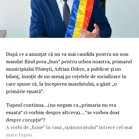
După ce a anunţat că nu va mai candida pentru un nou
mandat fiind prea „bun” pentru urbea noastra, primarul
municipiului Ploieşti, Adrian Dobre, a publicat şi un
bilanţ, însoţit de un mesaj pe reţelele de socializare în
care spune că, la începerea mandatului, a găsit „o
primărie eşuată”.
Tupeul continua…(nu negam ca „primaria nu era
esuata” ci vorbim despre altceva)….”se vorbea doar
despre corupție”?
A vorbi de „funie” în casa „spânzuratului” intrece cel mai
mare tupeu.