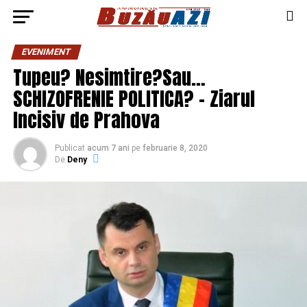
EVENIMENT
Tupeu? Nesimtire?Sau…
SCHIZOFRENIE POLITICA? – Ziarul
Incisiv de Prahova
Publicat
acum 7 ani
pe
februarie 8, 2020
De
Deny