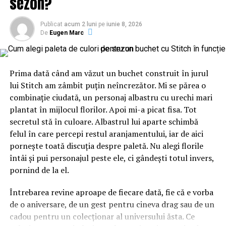
sezon?
Publicat
acum 2 luni
pe
iunie 8, 2026
De
Eugen Marc
Prima dată când am văzut un buchet construit în jurul
lui Stitch am zâmbit puțin neîncrezător. Mi se părea o
combinație ciudată, un personaj albastru cu urechi mari
plantat în mijlocul florilor. Apoi mi-a picat fisa. Tot
secretul stă în culoare. Albastrul lui aparte schimbă
felul în care percepi restul aranjamentului, iar de aici
pornește toată discuția despre paletă. Nu alegi florile
întâi și pui personajul peste ele, ci gândești totul invers,
pornind de la el.
Întrebarea revine aproape de fiecare dată, fie că e vorba
de o aniversare, de un gest pentru cineva drag sau de un
cadou pentru un colecționar al universului ăsta. Ce