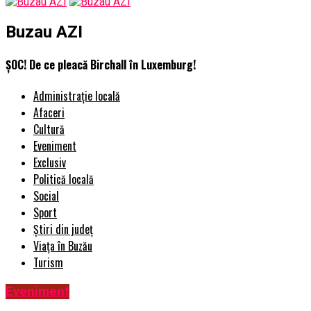
Buzau AZI
ȘOC! De ce pleacă Birchall în Luxemburg!
Administrație locală
Afaceri
Cultură
Eveniment
Exclusiv
Politică locală
Social
Sport
Știri din județ
Viața în Buzău
Turism
Eveniment