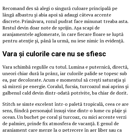
Recomand des să alegi o singură culoare principală pe
lângă albastru și abia apoi să adaugi câteva accente
discrete. Primăvara, rozul pudrat face minunat treaba asta.
Restul devin doar note de sprijin. Așa scapi de
aranjamentele aglomerate, în care fiecare floare se luptă
pentru atenție și, până la urmă, nu iese nimic în evidență.
Vara și culorile care nu se sfiesc
Vara schimbă regulile cu totul. Lumina e puternică, directă,
uneori chiar dură la prânz, iar culorile palide se topesc sub
ea, par decolorate. Acum e momentul să crești saturația și
să mizezi pe energie. Coralul, fucsia, turcoazul mai aprins și
galbenul cald devin dintr-odată potrivite, ba chiar de dorit.
Stitch se simte excelent într-o paletă tropicală, ceea ce are
sens, fiindcă personajul însuși vine dintr-o lume cu plaje și
ocean. Un buchet pe coral și turcoaz, cu mici accente verzi
de palmier, prinde fix atmosfera de vacanță. E genul de
aranjament care merge la o petrecere în aer liber sau ca