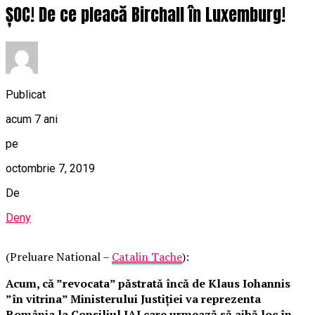
ȘOC! De ce pleacă Birchall în Luxemburg!
Publicat
acum 7 ani
pe
octombrie 7, 2019
De
Deny
(Preluare National –
Catalin Tache
):
Acum, că ”revocata” păstrată încă de Klaus Iohannis
”în vitrina” Ministerului Justiției va reprezenta
România la Consiliul JAI care urmează să aibă loc în