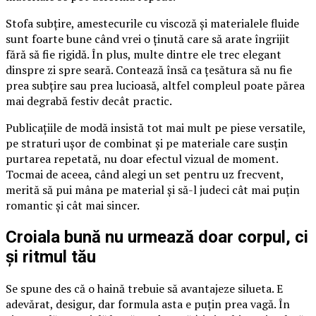
Stofa subțire, amestecurile cu viscoză și materialele fluide
sunt foarte bune când vrei o ținută care să arate îngrijit
fără să fie rigidă. În plus, multe dintre ele trec elegant
dinspre zi spre seară. Contează însă ca țesătura să nu fie
prea subțire sau prea lucioasă, altfel compleul poate părea
mai degrabă festiv decât practic.
Publicațiile de modă insistă tot mai mult pe piese versatile,
pe straturi ușor de combinat și pe materiale care susțin
purtarea repetată, nu doar efectul vizual de moment.
Tocmai de aceea, când alegi un set pentru uz frecvent,
merită să pui mâna pe material și să-l judeci cât mai puțin
romantic și cât mai sincer.
Croiala bună nu urmează doar corpul, ci
și ritmul tău
Se spune des că o haină trebuie să avantajeze silueta. E
adevărat, desigur, dar formula asta e puțin prea vagă. În