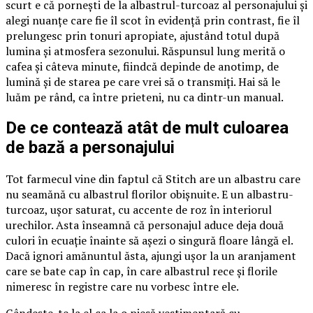
scurt e că pornești de la albastrul-turcoaz al personajului și
alegi nuanțe care fie îl scot în evidență prin contrast, fie îl
prelungesc prin tonuri apropiate, ajustând totul după
lumina și atmosfera sezonului. Răspunsul lung merită o
cafea și câteva minute, fiindcă depinde de anotimp, de
lumină și de starea pe care vrei să o transmiți. Hai să le
luăm pe rând, ca între prieteni, nu ca dintr-un manual.
De ce contează atât de mult culoarea
de bază a personajului
Tot farmecul vine din faptul că Stitch are un albastru care
nu seamănă cu albastrul florilor obișnuite. E un albastru-
turcoaz, ușor saturat, cu accente de roz în interiorul
urechilor. Asta înseamnă că personajul aduce deja două
culori în ecuație înainte să așezi o singură floare lângă el.
Dacă ignori amănuntul ăsta, ajungi ușor la un aranjament
care se bate cap în cap, în care albastrul rece și florile
nimeresc în registre care nu vorbesc între ele.