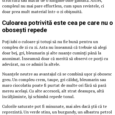
structură sau măcar de o lungime bine gândită. Altfel,
compleul nu mai pare effortless, cum spun revistele, ci
doar prea mult material într-o zi obișnuită.
Culoarea potrivită este cea pe care nu o
obosești repede
Poți iubi o culoare și totuși să nu fie bună pentru un
compleu de zi cu zi. Asta nu înseamnă că trebuie să alegi
doar bej, gri, bleumarin și alte nuanțe cuminți până la
anonimat. Înseamnă doar că merită să observi ce porți cu
adevărat, nu ce admiri la altele.
Nuanțele neutre au avantajul că se combină ușor și obosesc
greu. Un compleu crem, taupe, gri călduț, bleumarin sau
maro ciocolatiu poate fi purtat de multe ori fără să pară
mereu același. Cu alte accesorii, alt strat deasupra, altă
încălțăminte, își schimbă repede tonul.
Culorile saturate pot fi minunate, mai ales dacă știi că te
reprezintă. Un verde stins, un burgundy, un albastru petrol