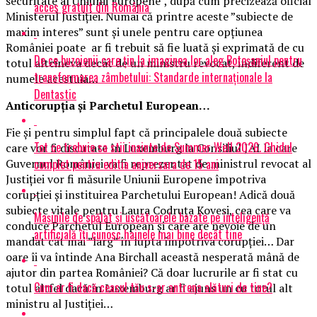
securitate al Uniunii Europene”, după cum precizează oficial
acces gratuit din România
Ministerul Justiției. Numai că printre aceste ”subiecte de
maxim interes” sunt și unele pentru care opțiunea
României poate ar fi trebuit să fie luată și exprimată de cu
De ce buzoienii care țin la imaginea lor aleg Botoșaniul pentru
totul altcineva decât de un ministru revocat, indiferent de
transformarea zâmbetului: Standarde internaționale la
numele acestuia…
Dentastic
Anticorupția și Parchetul European…
Fie și pentru simplul fapt că principalele două subiecte
Tot ce trebuie sa stii inainte de Summer Well 2026. Ghidul
care vor fi discutate în Luxemburg la Consiliul JAI la care
complet pentru editia aniversara de 15 ani
Guvernul României va fi reprezentat de ministrul revocat al
Justiției vor fi măsurile Uniunii Europene împotriva
corupției și instituirea Parchetului European! Adică două
subiecte vitale pentru Laura Codruța Kovesi, cea care va
Mașinile de spălat și uscătoarele bazate pe inteligență
conduce Parchetul European și care are nevoie de un
artificială îți cunosc hainele mai bine decât tine
mandat cât mai ”larg” în lupta împotriva corupției… Dar
oare îi va întinde Ana Birchall această nesperată mână de
ajutor din partea României? Că doar lucrurile ar fi stat cu
Cum ar fi dacă ceasul tău s-ar antrena alături de tine?
totul altfel dacă în Luxemburg ar fi ajuns un cu totul alt
ministru al Justiției…