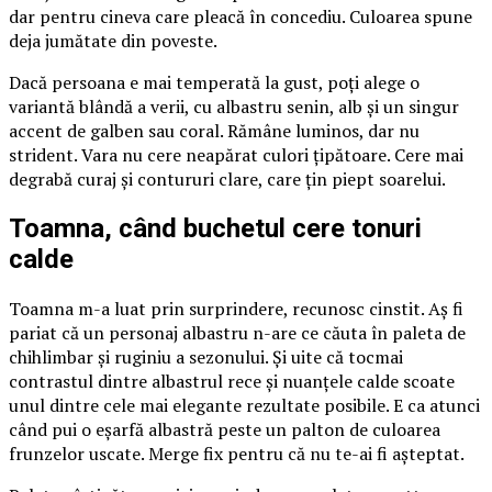
dar pentru cineva care pleacă în concediu. Culoarea spune
deja jumătate din poveste.
Dacă persoana e mai temperată la gust, poți alege o
variantă blândă a verii, cu albastru senin, alb și un singur
accent de galben sau coral. Rămâne luminos, dar nu
strident. Vara nu cere neapărat culori țipătoare. Cere mai
degrabă curaj și contururi clare, care țin piept soarelui.
Toamna, când buchetul cere tonuri
calde
Toamna m-a luat prin surprindere, recunosc cinstit. Aș fi
pariat că un personaj albastru n-are ce căuta în paleta de
chihlimbar și ruginiu a sezonului. Și uite că tocmai
contrastul dintre albastrul rece și nuanțele calde scoate
unul dintre cele mai elegante rezultate posibile. E ca atunci
când pui o eșarfă albastră peste un palton de culoarea
frunzelor uscate. Merge fix pentru că nu te-ai fi așteptat.