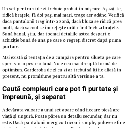
Un set pentru zi de zi trebuie probat în mișcare. Așază-te,
ridică brațele, fă doi pași mai mari, trage aer adânc. Verifică
dacă pantalonii trag într-o zonă, dacă bluza se ridică prea
mult, dacă sacoul se încrețește urât când închizi brațele.
Sună banal, știu, dar tocmai detaliile astea despart o
achiziție bună de una pe care o regreți discret după prima
purtare.
Mai există și tentația de a cumpăra pentru silueta pe care
speri s-o ai peste o lună. Nu e cea mai dreaptă formă de
optimism. Garderoba de zi cu zi ar trebui să îți fie aliată în
prezent, nu promisiune pentru altă versiune a ta.
Caută compleuri care pot fi purtate și
împreună, și separat
Adevărata valoare a unui set apare când fiecare piesă are
viață și singură. Poate părea un detaliu secundar, dar nu
este. Dacă pantalonii merg cu tricouri simple, pulovere fine