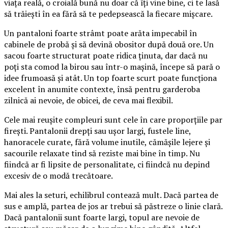
viața reală, o croială bună nu doar că îți vine bine, ci te lasă
să trăiești în ea fără să te pedepsească la fiecare mișcare.
Un pantaloni foarte strâmt poate arăta impecabil în
cabinele de probă și să devină obositor după două ore. Un
sacou foarte structurat poate ridica ținuta, dar dacă nu
poți sta comod la birou sau într-o mașină, începe să pară o
idee frumoasă și atât. Un top foarte scurt poate funcționa
excelent în anumite contexte, însă pentru garderoba
zilnică ai nevoie, de obicei, de ceva mai flexibil.
Cele mai reușite compleuri sunt cele în care proporțiile par
firești. Pantalonii drepți sau ușor largi, fustele line,
hanoracele curate, fără volume inutile, cămășile lejere și
sacourile relaxate tind să reziste mai bine în timp. Nu
fiindcă ar fi lipsite de personalitate, ci fiindcă nu depind
excesiv de o modă trecătoare.
Mai ales la seturi, echilibrul contează mult. Dacă partea de
sus e amplă, partea de jos ar trebui să păstreze o linie clară.
Dacă pantalonii sunt foarte largi, topul are nevoie de