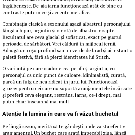
îngălbenește. De-aia iarna funcționează atât de bine cu
contraste puternice și accente metalice.
Combinația clasică a sezonului așază albastrul personajului
lângă alb pur, argintiu și o notă de albastru-noapte.
Rezultatul are ceva glacial și sofisticat, exact pe gustul
perioadei de sărbători. Vrei căldură în mijlocul iernii.
Adaugă un roșu profund sau un verde de brad și ai instant o
paletă festivă, fără să pierzi identitatea lui Stitch.
O variantă pe care o ador e cea pe alb și argintiu, cu
personajul ca unic punct de culoare. Minimalistă, curată,
parcă un fulg de nea ridicat în jurul lui. Funcționează
grozav pentru cei care nu suportă aranjamentele încărcate
și preferă ceva elegant, restrâns. Iarna, ce-i drept, mai
puțin chiar înseamnă mai mult.
Atenție la lumina în care va fi văzut buchetul
Pe lângă sezon, merită să te gândești unde va sta efectiv
aranjamentul. Un buchet care arată impecabil ziua, lângă