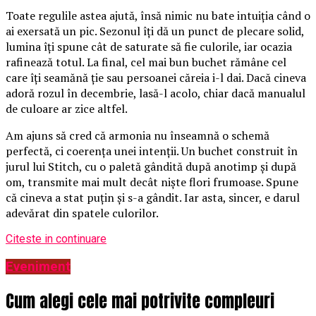
Toate regulile astea ajută, însă nimic nu bate intuiția când o
ai exersată un pic. Sezonul îți dă un punct de plecare solid,
lumina îți spune cât de saturate să fie culorile, iar ocazia
rafinează totul. La final, cel mai bun buchet rămâne cel
care îți seamănă ție sau persoanei căreia i-l dai. Dacă cineva
adoră rozul în decembrie, lasă-l acolo, chiar dacă manualul
de culoare ar zice altfel.
Am ajuns să cred că armonia nu înseamnă o schemă
perfectă, ci coerența unei intenții. Un buchet construit în
jurul lui Stitch, cu o paletă gândită după anotimp și după
om, transmite mai mult decât niște flori frumoase. Spune
că cineva a stat puțin și s-a gândit. Iar asta, sincer, e darul
adevărat din spatele culorilor.
Citeste in continuare
Eveniment
Cum alegi cele mai potrivite compleuri