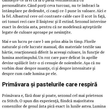
Gândește-te la el ca la o piesă vestimentară cu
personalitate. Când porți ceva turcoaz, nu te îmbraci la
întâmplare pe dedesubt, ci cauți ce-l pune în valoare. Aici e
la fel. Albastrul cere ori contraste calde care îl scot în față,
ori tonuri reci care îl liniștesc și îl extind. Sezonul intervine
exact în decizia asta, pentru că ne modelează așteptările
legate de culoare aproape pe nesimțite.
Mai e un lucru pe care l-am prins abia în timp. Florile
naturale și cele lucrate manual, din materiale textile sau
hârtie, reacționează diferit la aceeași culoare, în funcție de
lumina anotimpului. Un roz care pare delicat în aprilie
devine spălăcit într-o zi cenușie de noiembrie. Așa că nu
vorbim doar despre nuanțe, ci și despre intensitate și
despre cum cade lumina pe ele.
Primăvara și pastelurile care respiră
Primăvara e, fără doar și poate, sezonul cel mai prietenos
cu Stitch. O spun din experiență, fiindcă majoritatea
comenzilor de genul ăsta pică exact în lunile astea. Lumina