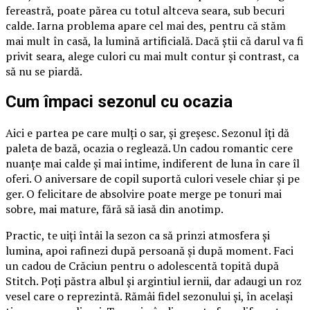
fereastră, poate părea cu totul altceva seara, sub becuri
calde. Iarna problema apare cel mai des, pentru că stăm
mai mult în casă, la lumină artificială. Dacă știi că darul va fi
privit seara, alege culori cu mai mult contur și contrast, ca
să nu se piardă.
Cum împaci sezonul cu ocazia
Aici e partea pe care mulți o sar, și greșesc. Sezonul îți dă
paleta de bază, ocazia o reglează. Un cadou romantic cere
nuanțe mai calde și mai intime, indiferent de luna în care îl
oferi. O aniversare de copil suportă culori vesele chiar și pe
ger. O felicitare de absolvire poate merge pe tonuri mai
sobre, mai mature, fără să iasă din anotimp.
Practic, te uiți întâi la sezon ca să prinzi atmosfera și
lumina, apoi rafinezi după persoană și după moment. Faci
un cadou de Crăciun pentru o adolescentă topită după
Stitch. Poți păstra albul și argintiul iernii, dar adaugi un roz
vesel care o reprezintă. Rămâi fidel sezonului și, în același