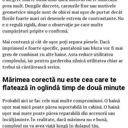
prea mult. Dungile discrete, carourile fine sau motivele
geometrice simple sunt de obicei mai ușor de purtat decât
florile foarte mari ori desenele extrem de contrastante. Nu
e o regulă rigidă, doar o observație pe care multe
cumpărături pripite o confirmă.
Mai contează și cât de ușor poți separa piesele. Dacă
imprimeul e foarte specific, pantalonii sau bluza vor fi mai
greu de combinat cu alte haine. Asta reduce utilitatea
compleului, iar pentru garderoba zilnică utilitatea chiar ar
trebui să cântărească serios.
Mărimea corectă nu este cea care te
flatează în oglindă timp de două minute
Probabil aici se fac cele mai multe compromisuri. O haină
ușor mai mică poate părea suportabilă în cabină. O haină
ușor mai mare poate părea reparabilă din accesorii sau
încălțăminte. În realitate, dacă mărimea nu e bună,
compleul nu va avea viață lungă în dulapul tău.