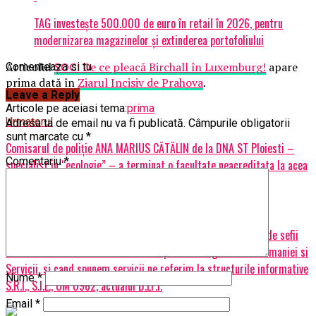
TAG investește 500.000 de euro în retail în 2026, pentru
modernizarea magazinelor și extinderea portofoliului
Articolul
ȘOC! De ce pleacă Birchall în Luxemburg!
apare
Comenteaza si tu
prima dată în
Ziarul Incisiv de Prahova
.
Leave a Reply
Articole pe aceiasi tema:
prima
Urmatorul
Adresa ta de email nu va fi publicată.
Câmpurile obligatorii
sunt marcate cu
*
Comisarul de poliție ANA MARIUS CĂTĂLIN de la DNA ST Ploiesti –
Comentariu
*
specialist in “ecologie” – a terminat o facultate neacreditata la acea
vreme
Nu ratati
SOC SI GROAZA/ Procurorul Negulescu Mircea era perceput de sefii
sai ierahici ca este interfata dintre procurorul general al Romaniei si
Servicii, si cand spunem servicii ne referim la structurile informative
Nume
*
S.R.I., S.I.E., UM 0962, actualul D.LP.I.
Email
*