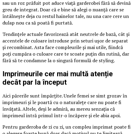
sau un roz prăfuit pot aduce viață garderobei fără să devină
greu de integrat. Doar că e bine să alegi o nuanță care se
întâlnește deja cu restul hainelor tale, nu una care cere un
dulap nou ca să poată fi purtată.
Tendințele actuale favorizează atât neutrele de bază, cât și
accentele de culoare introduse prin seturi ușor de separat
și recombinat. Asta face compleurile și mai utile, fiindcă
poți cumpăra o culoare care te scoate puțin din rutină, dar
fără să te condamne la o singură formulă de styling.
Imprimeurile cer mai multă atenție
decât par la început
Aici părerile sunt împărțite. Unele femei se simt grozav în
imprimeuri și le poartă cu o naturalețe care nu poate fi
învățată. Altele, deși le admiră, au mereu senzația că
imprimeul intră primul într-o încăpere și ele abia apoi.
Pentru garderoba de zi cu zi, un compleu imprimat poate fi
o alegere foarte bună doar dacă motivul nu te limitează