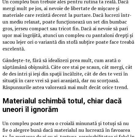
Un compleu bun trebuie ales pentru rutina ta reală. Dacă
mergi mult pe jos, ai nevoie de libertate de mișcare și
materiale care rezistă decent la purtare. Dacă lucrezi într-
un mediu relaxat, poate funcționează un set din bumbac
gros, jerseu compact sau tricot fin. Dacă ai nevoie să pari
ușor mai îngrijită, atunci un compleu cu pantaloni drepți și
sacou lejer ori o variantă din stofă subțire poate face treabă
excelentă.
Gândește-te, fără să idealizezi prea mult, cum arată o
săptămână obișnuită. Câte ore stai pe scaun, cât mergi, cât
de des intri și ieși din spații încălzite, cât de des te vezi în
situații în care vrei să pari aranjată, dar nu scorțoasă.
Răspunsurile astea valorează mai mult decât orice trend.
Materialul schimbă totul, chiar dacă
uneori îl ignorăm
Un compleu poate avea o croială minunată și totuși să nu
fie o alegere bună dacă materialul nu lucrează în favoarea
ta. În purtarea de zi cu zi, textura, respirabilitatea și felul în