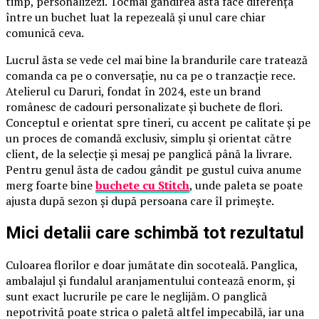
timp, personalizezi. Tocmai gândirea asta face diferența
între un buchet luat la repezeală și unul care chiar
comunică ceva.
Lucrul ăsta se vede cel mai bine la brandurile care tratează
comanda ca pe o conversație, nu ca pe o tranzacție rece.
Atelierul cu Daruri, fondat în 2024, este un brand
românesc de cadouri personalizate și buchete de flori.
Conceptul e orientat spre tineri, cu accent pe calitate și pe
un proces de comandă exclusiv, simplu și orientat către
client, de la selecție și mesaj pe panglică până la livrare.
Pentru genul ăsta de cadou gândit pe gustul cuiva anume
merg foarte bine
buchete cu Stitch
, unde paleta se poate
ajusta după sezon și după persoana care îl primește.
Mici detalii care schimbă tot rezultatul
Culoarea florilor e doar jumătate din socoteală. Panglica,
ambalajul și fundalul aranjamentului contează enorm, și
sunt exact lucrurile pe care le neglijăm. O panglică
nepotrivită poate strica o paletă altfel impecabilă, iar una