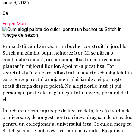
iunie 8, 2026
De
Eugen Marc
Prima dată când am văzut un buchet construit în jurul lui
Stitch am zâmbit puțin neîncrezător. Mi se părea o
combinație ciudată, un personaj albastru cu urechi mari
plantat în mijlocul florilor. Apoi mi-a picat fisa. Tot
secretul stă în culoare. Albastrul lui aparte schimbă felul în
care percepi restul aranjamentului, iar de aici pornește
toată discuția despre paletă. Nu alegi florile întâi și pui
personajul peste ele, ci gândești totul invers, pornind de la
el.
Întrebarea revine aproape de fiecare dată, fie că e vorba de
o aniversare, de un gest pentru cineva drag sau de un cadou
pentru un colecționar al universului ăsta. Ce culori merg cu
Stitch și cum le potrivești cu perioada anului. Răspunsul