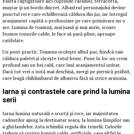
Paleta câștigătoare aici cuprinde caramel, terracotta,
muștar și un bordo discret. Albastrul personajului devine
punctul rece care echilibrează căldura din jur, iar întregul
aranjament capătă o profunzime pe care primăvara nu o
are. Lumina de toamnă, mai joasă și mai aurie, scoate
frumos tonurile calde, le face să pară pline, aproape
catifelate.
Un pont practic. Toamna ocolește albul pur, fiindcă taie
căldura paletei și răcește totul brusc. Pune în loc un crem
profund sau un bej cald, care lasă aranjamentul unitar.
Dacă tot vrei o notă mai deschisă, mergi pe piersică prăfuit,
care leagă chihlimbarul de albastru fără să strice armonia.
Iarna și contrastele care prind la lumina
serii
Iarna lumina naturală e scurtă și rece, iar majoritatea
cadourilor ajung la destinatar seara, la lumina lămpilor sau
a ghirlandelor. Asta schimbă regula din temelii. Culorile
trebuie să reziste luminii calde, artificiale, care altfel le