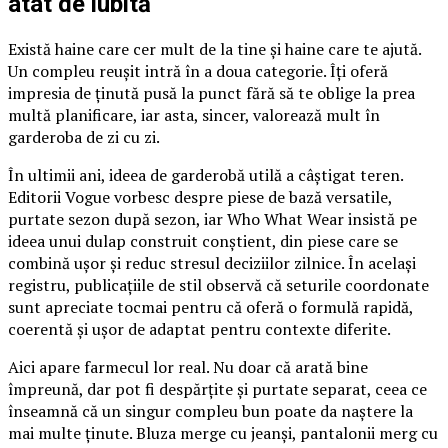
atât de iubită
Există haine care cer mult de la tine și haine care te ajută.
Un compleu reușit intră în a doua categorie. Îți oferă
impresia de ținută pusă la punct fără să te oblige la prea
multă planificare, iar asta, sincer, valorează mult în
garderoba de zi cu zi.
În ultimii ani, ideea de garderobă utilă a câștigat teren.
Editorii Vogue vorbesc despre piese de bază versatile,
purtate sezon după sezon, iar Who What Wear insistă pe
ideea unui dulap construit conștient, din piese care se
combină ușor și reduc stresul deciziilor zilnice. În același
registru, publicațiile de stil observă că seturile coordonate
sunt apreciate tocmai pentru că oferă o formulă rapidă,
coerentă și ușor de adaptat pentru contexte diferite.
Aici apare farmecul lor real. Nu doar că arată bine
împreună, dar pot fi despărțite și purtate separat, ceea ce
înseamnă că un singur compleu bun poate da naștere la
mai multe ținute. Bluza merge cu jeanși, pantalonii merg cu