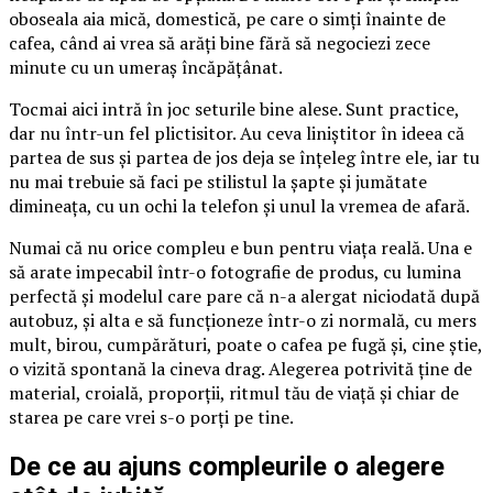
oboseala aia mică, domestică, pe care o simți înainte de
cafea, când ai vrea să arăți bine fără să negociezi zece
minute cu un umeraș încăpățânat.
Tocmai aici intră în joc seturile bine alese. Sunt practice,
dar nu într-un fel plictisitor. Au ceva liniștitor în ideea că
partea de sus și partea de jos deja se înțeleg între ele, iar tu
nu mai trebuie să faci pe stilistul la șapte și jumătate
dimineața, cu un ochi la telefon și unul la vremea de afară.
Numai că nu orice compleu e bun pentru viața reală. Una e
să arate impecabil într-o fotografie de produs, cu lumina
perfectă și modelul care pare că n-a alergat niciodată după
autobuz, și alta e să funcționeze într-o zi normală, cu mers
mult, birou, cumpărături, poate o cafea pe fugă și, cine știe,
o vizită spontană la cineva drag. Alegerea potrivită ține de
material, croială, proporții, ritmul tău de viață și chiar de
starea pe care vrei s-o porți pe tine.
De ce au ajuns compleurile o alegere