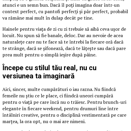
atunci e un semn bun. Dacă îl poți imagina doar într-un
context perfect, cu pantofi perfecți și păr perfect, probabil
va rămâne mai mult în dulap decât pe tine.
Hainele pentru viața de zi cu zi trebuie să aibă ceva ușor de
locuit. Nu spun să fie banale, deloc. Dar au nevoie de acea
naturalețe care nu te face să te întrebi la fiecare oră dacă
te strânge, dacă se șifonează, dacă te lățește sau dacă pare
prea mult pentru o simplă ieșire după pâine.
Începe cu stilul tău real, nu cu
versiunea ta imaginară
Aici, sincer, multe cumpărături o iau razna. Nu fiindcă
femeile nu știu ce le place, ci fiindcă uneori cumpără
pentru o viață pe care încă nu o trăiesc. Pentru brunch-uri
elegante în fiecare weekend, pentru drumuri line între
întâlniri creative, pentru o disciplină vestimentară pe care
marțea, la ora opt, nu o mai are nimeni.