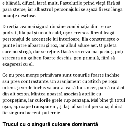
e blândă, difuză, iartă mult. Pastelurile prind viață fără să
pară sterse, iar albastrul personajului se așază firesc lângă
nuanțe deschise.
Direcția cea mai sigură rămâne combinația dintre roz
pudrat, lila pal și un alb cald, ușor cremos. Rozul leagă
personajul de accentele lui interioare, lila construiește o
punte între albastru și roz, iar albul aduce aer. O paletă
care nu strigă, dar se reține. Dacă vrei ceva mai jucăuș, poți
strecura un galben foarte deschis, gen primulă, fără să
exagerezi cu el.
Ce nu prea merge primăvara sunt tonurile foarte închise
sau prea contrastante. Un aranjament cu Stitch pe roșu
intens și verde închis va arăta, ca să fiu sincer, parcă rătăcit
din alt sezon. Mintea noastră asociază aprilie cu
prospețime, iar culorile grele rup senzația. Mai bine ții totul
ușor, aproape transparent, și lași albastrul personajului să
fie singurul accent puternic.
Trucul cu o singură culoare dominantă