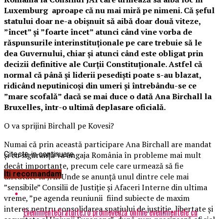
Luxemburg aproape că nu mai miră pe nimeni. Că șeful
statului doar ne-a obișnuit să aibă doar două viteze,
”încet” și ”foarte încet” atunci când vine vorba de
răspunsurile interinstituționale pe care trebuie să le
dea Guvernului, chiar și atunci când este obligat prin
decizii definitive ale Curții Constituționale. Astfel că
normal că până și liderii pesediști poate s-au blazat,
ridicând neputinicoși din umeri și întrebându-se ce
”mare scofală” dacă se mai duce o dată Ana Birchall la
Bruxelles, într-o ultimă deplasare oficială.
O va sprijini Birchall pe Kovesi?
Numai că prin această participare Ana Birchall are mandat
și cu siguranță va angaja România în probleme mai mult
Citeste in continuare
decât importante, precum cele care urmează să fie
Iti recomandam
discutate la JAI. Unde se anunță unul dintre cele mai
”sensibile” Consilii de Justiție și Afaceri Interne din ultima
vreme, ”pe agenda reuniunii fiind subiecte de maxim
interes pentru consolidarea spațiului de justiție, libertate și
EvenimenteGratuite.ro promovează online evenimentele cu