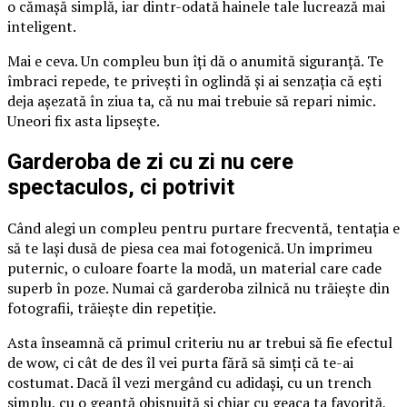
o cămașă simplă, iar dintr-odată hainele tale lucrează mai
inteligent.
Mai e ceva. Un compleu bun îți dă o anumită siguranță. Te
îmbraci repede, te privești în oglindă și ai senzația că ești
deja așezată în ziua ta, că nu mai trebuie să repari nimic.
Uneori fix asta lipsește.
Garderoba de zi cu zi nu cere
spectaculos, ci potrivit
Când alegi un compleu pentru purtare frecventă, tentația e
să te lași dusă de piesa cea mai fotogenică. Un imprimeu
puternic, o culoare foarte la modă, un material care cade
superb în poze. Numai că garderoba zilnică nu trăiește din
fotografii, trăiește din repetiție.
Asta înseamnă că primul criteriu nu ar trebui să fie efectul
de wow, ci cât de des îl vei purta fără să simți că te-ai
costumat. Dacă îl vezi mergând cu adidași, cu un trench
simplu, cu o geantă obișnuită și chiar cu geaca ta favorită,