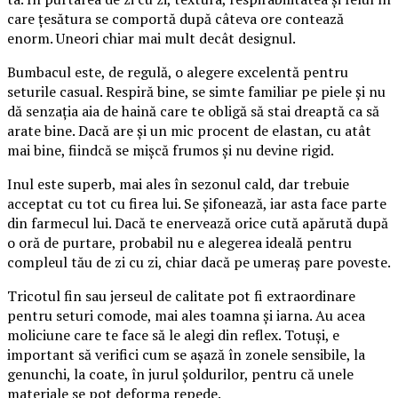
care țesătura se comportă după câteva ore contează
enorm. Uneori chiar mai mult decât designul.
Bumbacul este, de regulă, o alegere excelentă pentru
seturile casual. Respiră bine, se simte familiar pe piele și nu
dă senzația aia de haină care te obligă să stai dreaptă ca să
arate bine. Dacă are și un mic procent de elastan, cu atât
mai bine, fiindcă se mișcă frumos și nu devine rigid.
Inul este superb, mai ales în sezonul cald, dar trebuie
acceptat cu tot cu firea lui. Se șifonează, iar asta face parte
din farmecul lui. Dacă te enervează orice cută apărută după
o oră de purtare, probabil nu e alegerea ideală pentru
compleul tău de zi cu zi, chiar dacă pe umeraș pare poveste.
Tricotul fin sau jerseul de calitate pot fi extraordinare
pentru seturi comode, mai ales toamna și iarna. Au acea
moliciune care te face să le alegi din reflex. Totuși, e
important să verifici cum se așază în zonele sensibile, la
genunchi, la coate, în jurul șoldurilor, pentru că unele
materiale se pot deforma repede.