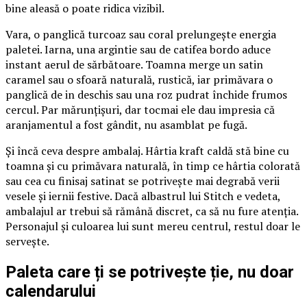
bine aleasă o poate ridica vizibil.
Vara, o panglică turcoaz sau coral prelungește energia
paletei. Iarna, una argintie sau de catifea bordo aduce
instant aerul de sărbătoare. Toamna merge un satin
caramel sau o sfoară naturală, rustică, iar primăvara o
panglică de in deschis sau una roz pudrat închide frumos
cercul. Par mărunțișuri, dar tocmai ele dau impresia că
aranjamentul a fost gândit, nu asamblat pe fugă.
Și încă ceva despre ambalaj. Hârtia kraft caldă stă bine cu
toamna și cu primăvara naturală, în timp ce hârtia colorată
sau cea cu finisaj satinat se potrivește mai degrabă verii
vesele și iernii festive. Dacă albastrul lui Stitch e vedeta,
ambalajul ar trebui să rămână discret, ca să nu fure atenția.
Personajul și culoarea lui sunt mereu centrul, restul doar le
servește.
Paleta care ți se potrivește ție, nu doar
calendarului