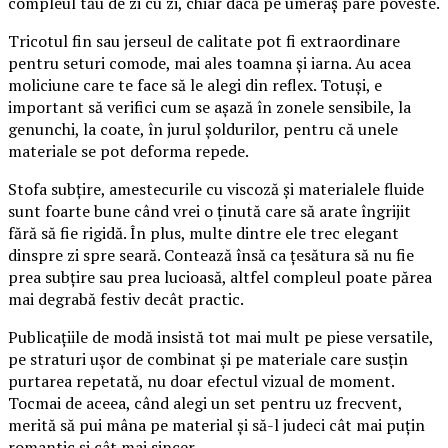
compleul tău de zi cu zi, chiar dacă pe umeraș pare poveste.
Tricotul fin sau jerseul de calitate pot fi extraordinare
pentru seturi comode, mai ales toamna și iarna. Au acea
moliciune care te face să le alegi din reflex. Totuși, e
important să verifici cum se așază în zonele sensibile, la
genunchi, la coate, în jurul șoldurilor, pentru că unele
materiale se pot deforma repede.
Stofa subțire, amestecurile cu viscoză și materialele fluide
sunt foarte bune când vrei o ținută care să arate îngrijit
fără să fie rigidă. În plus, multe dintre ele trec elegant
dinspre zi spre seară. Contează însă ca țesătura să nu fie
prea subțire sau prea lucioasă, altfel compleul poate părea
mai degrabă festiv decât practic.
Publicațiile de modă insistă tot mai mult pe piese versatile,
pe straturi ușor de combinat și pe materiale care susțin
purtarea repetată, nu doar efectul vizual de moment.
Tocmai de aceea, când alegi un set pentru uz frecvent,
merită să pui mâna pe material și să-l judeci cât mai puțin
romantic și cât mai sincer.