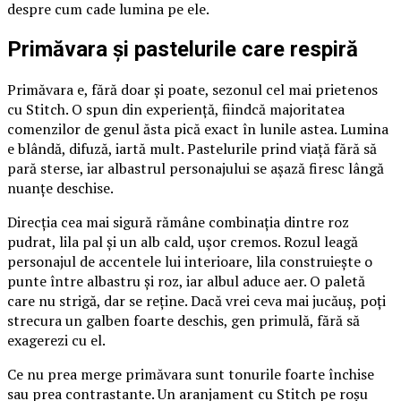
despre cum cade lumina pe ele.
Primăvara și pastelurile care respiră
Primăvara e, fără doar și poate, sezonul cel mai prietenos
cu Stitch. O spun din experiență, fiindcă majoritatea
comenzilor de genul ăsta pică exact în lunile astea. Lumina
e blândă, difuză, iartă mult. Pastelurile prind viață fără să
pară sterse, iar albastrul personajului se așază firesc lângă
nuanțe deschise.
Direcția cea mai sigură rămâne combinația dintre roz
pudrat, lila pal și un alb cald, ușor cremos. Rozul leagă
personajul de accentele lui interioare, lila construiește o
punte între albastru și roz, iar albul aduce aer. O paletă
care nu strigă, dar se reține. Dacă vrei ceva mai jucăuș, poți
strecura un galben foarte deschis, gen primulă, fără să
exagerezi cu el.
Ce nu prea merge primăvara sunt tonurile foarte închise
sau prea contrastante. Un aranjament cu Stitch pe roșu