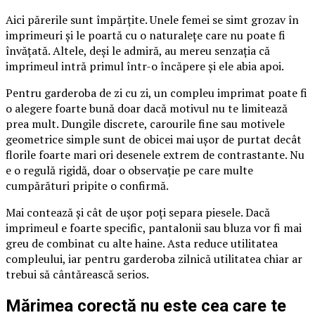
Aici părerile sunt împărțite. Unele femei se simt grozav în
imprimeuri și le poartă cu o naturalețe care nu poate fi
învățată. Altele, deși le admiră, au mereu senzația că
imprimeul intră primul într-o încăpere și ele abia apoi.
Pentru garderoba de zi cu zi, un compleu imprimat poate fi
o alegere foarte bună doar dacă motivul nu te limitează
prea mult. Dungile discrete, carourile fine sau motivele
geometrice simple sunt de obicei mai ușor de purtat decât
florile foarte mari ori desenele extrem de contrastante. Nu
e o regulă rigidă, doar o observație pe care multe
cumpărături pripite o confirmă.
Mai contează și cât de ușor poți separa piesele. Dacă
imprimeul e foarte specific, pantalonii sau bluza vor fi mai
greu de combinat cu alte haine. Asta reduce utilitatea
compleului, iar pentru garderoba zilnică utilitatea chiar ar
trebui să cântărească serios.
Mărimea corectă nu este cea care te