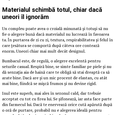
Materialul schimbă totul, chiar dacă
uneori îl ignorăm
Un compleu poate avea o croială minunată și totuși să nu
fie o alegere bună dacă materialul nu lucrează în favoarea
ta. În purtarea de zi cu zi, textura, respirabilitatea și felul în
care țesătura se comportă după câteva ore contează
enorm. Uneori chiar mai mult decât designul.
Bumbacul este, de regulă, o alegere excelentă pentru
seturile casual. Respiră bine, se simte familiar pe piele și nu
dă senzația aia de haină care te obligă să stai dreaptă ca să
arate bine. Dacă are și un mic procent de elastan, cu atât
mai bine, fiindcă se mișcă frumos și nu devine rigid.
Inul este superb, mai ales în sezonul cald, dar trebuie
acceptat cu tot cu firea lui. Se șifonează, iar asta face parte
din farmecul lui. Dacă te enervează orice cută apărută după
o oră de purtare, probabil nu e alegerea ideală pentru