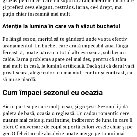
grozav pentru cei care nu suportă aranjamentele încărcate
și preferă ceva elegant, restrâns. Iarna, ce-i drept, mai
puțin chiar înseamnă mai mult.
Atenție la lumina în care va fi văzut buchetul
Pe lângă sezon, merită să te gândești unde va sta efectiv
aranjamentul. Un buchet care arată impecabil ziua, lângă
fereastră, poate părea cu totul altceva seara, sub becuri
calde. Iarna problema apare cel mai des, pentru că stăm
mai mult în casă, la lumină artificială. Dacă știi că darul va fi
privit seara, alege culori cu mai mult contur și contrast, ca
să nu se piardă.
Cum împaci sezonul cu ocazia
Aici e partea pe care mulți o sar, și greșesc. Sezonul îți dă
paleta de bază, ocazia o reglează. Un cadou romantic cere
nuanțe mai calde și mai intime, indiferent de luna în care îl
oferi. O aniversare de copil suportă culori vesele chiar și pe
ger. O felicitare de absolvire poate merge pe tonuri mai