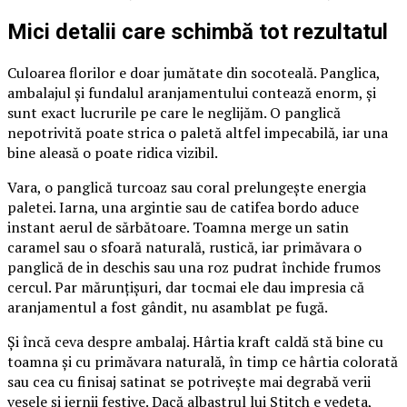
Mici detalii care schimbă tot rezultatul
Culoarea florilor e doar jumătate din socoteală. Panglica,
ambalajul și fundalul aranjamentului contează enorm, și
sunt exact lucrurile pe care le neglijăm. O panglică
nepotrivită poate strica o paletă altfel impecabilă, iar una
bine aleasă o poate ridica vizibil.
Vara, o panglică turcoaz sau coral prelungește energia
paletei. Iarna, una argintie sau de catifea bordo aduce
instant aerul de sărbătoare. Toamna merge un satin
caramel sau o sfoară naturală, rustică, iar primăvara o
panglică de in deschis sau una roz pudrat închide frumos
cercul. Par mărunțișuri, dar tocmai ele dau impresia că
aranjamentul a fost gândit, nu asamblat pe fugă.
Și încă ceva despre ambalaj. Hârtia kraft caldă stă bine cu
toamna și cu primăvara naturală, în timp ce hârtia colorată
sau cea cu finisaj satinat se potrivește mai degrabă verii
vesele și iernii festive. Dacă albastrul lui Stitch e vedeta,