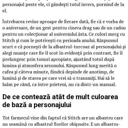
personajul peste ele, ci gândești totul invers, pornind de la
el.
Întrebarea revine aproape de fiecare dată, fie că e vorba de
o aniversare, de un gest pentru cineva drag sau de un cadou
pentru un colecționar al universului ăsta. Ce culori merg cu
Stitch și cum le potrivești cu perioada anului. Răspunsul
scurt e că pornești de la albastrul-turcoaz al personajului și
alegi nuanțe care fie îl scot în evidență prin contrast, fie îl
prelungesc prin tonuri apropiate, ajustând totul după
lumina și atmosfera sezonului. Răspunsul lung merită o
cafea și câteva minute, fiindcă depinde de anotimp, de
lumină și de starea pe care vrei să o transmiți. Hai să le
luăm pe rând, ca între prieteni, nu ca dintr-un manual.
De ce contează atât de mult culoarea
de bază a personajului
Tot farmecul vine din faptul că Stitch are un albastru care
nu seamănă cu albastrul florilor obișnuite. E un albastru-