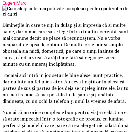
Eugen Marc
Diminețile în care te uiți în dulap și ai impresia că ai multe
haine, dar nimic care să se lege într-o ținută coerentă, sunt
mai comune decât ne place să recunoaștem. Nu e vorba
neapărat de lipsă de opțiuni. De multe ori e pur și simplu
oboseala aia mică, domestică, pe care o simți înainte de
cafea, când ai vrea să arăți bine fără să negociezi zece
minute cu un umeraș încăpățânat.
Tocmai aici intră în joc seturile bine alese. Sunt practice,
dar nu într-un fel plictisitor. Au ceva liniștitor în ideea că
partea de sus și partea de jos deja se înțeleg între ele, iar tu
nu mai trebuie să faci pe stilistul la șapte și jumătate
dimineața, cu un ochi la telefon și unul la vremea de afară.
Numai că nu orice compleu e bun pentru viața reală. Una e
să arate impecabil într-o fotografie de produs, cu lumina
perfectă și modelul care pare că n-a alergat niciodată după
autobuz, și alta e să funcționeze într-o zi normală, cu mers