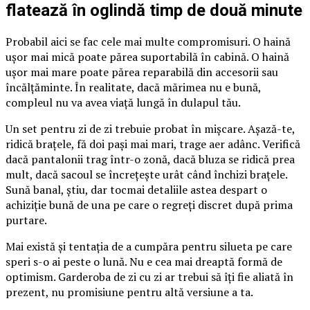
flatează în oglindă timp de două minute
Probabil aici se fac cele mai multe compromisuri. O haină
ușor mai mică poate părea suportabilă în cabină. O haină
ușor mai mare poate părea reparabilă din accesorii sau
încălțăminte. În realitate, dacă mărimea nu e bună,
compleul nu va avea viață lungă în dulapul tău.
Un set pentru zi de zi trebuie probat în mișcare. Așază-te,
ridică brațele, fă doi pași mai mari, trage aer adânc. Verifică
dacă pantalonii trag într-o zonă, dacă bluza se ridică prea
mult, dacă sacoul se încrețește urât când închizi brațele.
Sună banal, știu, dar tocmai detaliile astea despart o
achiziție bună de una pe care o regreți discret după prima
purtare.
Mai există și tentația de a cumpăra pentru silueta pe care
speri s-o ai peste o lună. Nu e cea mai dreaptă formă de
optimism. Garderoba de zi cu zi ar trebui să îți fie aliată în
prezent, nu promisiune pentru altă versiune a ta.