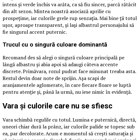
intens și verde închis va arăta, ca să fiu sincer, parcă rătăcit
din alt sezon. Mintea noastră asociază aprilie cu
prospețime, iar culorile grele rup senzația. Mai bine ții totul
ușor, aproape transparent, și lași albastrul personajului să
fie singurul accent puternic.
Trucul cu o singură culoare dominantă
Recomand des să alegi o singură culoare principală pe
lângă albastru și abia apoi să adaugi câteva accente
discrete. Primăvara, rozul pudrat face minunat treaba asta.
Restul devin doar note de sprijin. Așa scapi de
aranjamentele aglomerate, în care fiecare floare se luptă
pentru atenție și, până la urmă, nu iese nimic în evidență.
Vara și culorile care nu se sfiesc
Vara schimbă regulile cu totul. Lumina e puternică, directă,
uneori chiar dură la prânz, iar culorile palide se topesc sub
ea, par decolorate. Acum e momentul să crești saturația și