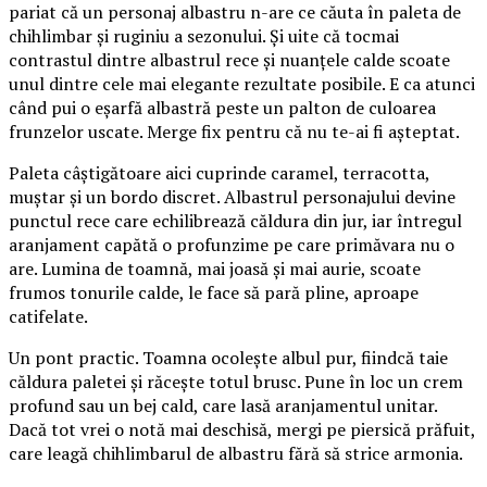
pariat că un personaj albastru n-are ce căuta în paleta de
chihlimbar și ruginiu a sezonului. Și uite că tocmai
contrastul dintre albastrul rece și nuanțele calde scoate
unul dintre cele mai elegante rezultate posibile. E ca atunci
când pui o eșarfă albastră peste un palton de culoarea
frunzelor uscate. Merge fix pentru că nu te-ai fi așteptat.
Paleta câștigătoare aici cuprinde caramel, terracotta,
muștar și un bordo discret. Albastrul personajului devine
punctul rece care echilibrează căldura din jur, iar întregul
aranjament capătă o profunzime pe care primăvara nu o
are. Lumina de toamnă, mai joasă și mai aurie, scoate
frumos tonurile calde, le face să pară pline, aproape
catifelate.
Un pont practic. Toamna ocolește albul pur, fiindcă taie
căldura paletei și răcește totul brusc. Pune în loc un crem
profund sau un bej cald, care lasă aranjamentul unitar.
Dacă tot vrei o notă mai deschisă, mergi pe piersică prăfuit,
care leagă chihlimbarul de albastru fără să strice armonia.