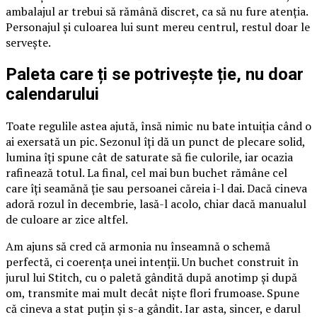
ambalajul ar trebui să rămână discret, ca să nu fure atenția.
Personajul și culoarea lui sunt mereu centrul, restul doar le
servește.
Paleta care ți se potrivește ție, nu doar
calendarului
Toate regulile astea ajută, însă nimic nu bate intuiția când o
ai exersată un pic. Sezonul îți dă un punct de plecare solid,
lumina îți spune cât de saturate să fie culorile, iar ocazia
rafinează totul. La final, cel mai bun buchet rămâne cel
care îți seamănă ție sau persoanei căreia i-l dai. Dacă cineva
adoră rozul în decembrie, lasă-l acolo, chiar dacă manualul
de culoare ar zice altfel.
Am ajuns să cred că armonia nu înseamnă o schemă
perfectă, ci coerența unei intenții. Un buchet construit în
jurul lui Stitch, cu o paletă gândită după anotimp și după
om, transmite mai mult decât niște flori frumoase. Spune
că cineva a stat puțin și s-a gândit. Iar asta, sincer, e darul