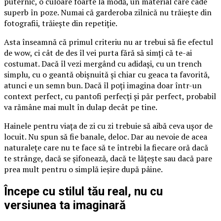
puternic, o culoare foarte la modă, un material care cade
superb în poze. Numai că garderoba zilnică nu trăiește din
fotografii, trăiește din repetiție.
Asta înseamnă că primul criteriu nu ar trebui să fie efectul
de wow, ci cât de des îl vei purta fără să simți că te-ai
costumat. Dacă îl vezi mergând cu adidași, cu un trench
simplu, cu o geantă obișnuită și chiar cu geaca ta favorită,
atunci e un semn bun. Dacă îl poți imagina doar într-un
context perfect, cu pantofi perfecți și păr perfect, probabil
va rămâne mai mult în dulap decât pe tine.
Hainele pentru viața de zi cu zi trebuie să aibă ceva ușor de
locuit. Nu spun să fie banale, deloc. Dar au nevoie de acea
naturalețe care nu te face să te întrebi la fiecare oră dacă
te strânge, dacă se șifonează, dacă te lățește sau dacă pare
prea mult pentru o simplă ieșire după pâine.
Începe cu stilul tău real, nu cu
versiunea ta imaginară