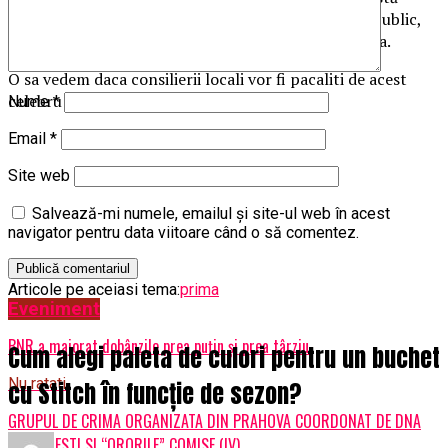
treaba cu demisia domnului Prună? Ne răspundeţi public,
domnule primar”, este mesajul viceprimarului Ganea.
O sa vedem daca consilierii locali vor fi pacaliti de acest
celebru edil…(Cerasela N.).
Nume
*
Email
*
Site web
Salvează-mi numele, emailul și site-ul web în acest
navigator pentru data viitoare când o să comentez.
Articole pe aceiasi tema:
prima
Eveniment
Urmatorul
BNR a majorat dobânzile prea puțin și prea târziu
Cum alegi paleta de culori pentru un buchet
Nu ratati
cu Stitch în funcție de sezon?
GRUPUL DE CRIMA ORGANIZATA DIN PRAHOVA COORDONAT DE DNA
ST PLOIESTI SI “ORORILE” COMISE (IV)