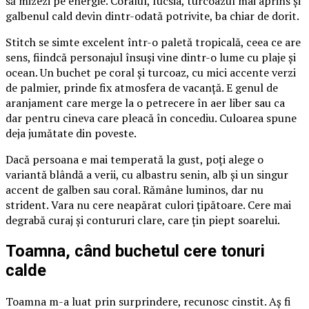
să mizezi pe energie. Coralul, fucsia, turcoazul mai aprins și
galbenul cald devin dintr-odată potrivite, ba chiar de dorit.
Stitch se simte excelent într-o paletă tropicală, ceea ce are
sens, fiindcă personajul însuși vine dintr-o lume cu plaje și
ocean. Un buchet pe coral și turcoaz, cu mici accente verzi
de palmier, prinde fix atmosfera de vacanță. E genul de
aranjament care merge la o petrecere în aer liber sau ca
dar pentru cineva care pleacă în concediu. Culoarea spune
deja jumătate din poveste.
Dacă persoana e mai temperată la gust, poți alege o
variantă blândă a verii, cu albastru senin, alb și un singur
accent de galben sau coral. Rămâne luminos, dar nu
strident. Vara nu cere neapărat culori țipătoare. Cere mai
degrabă curaj și contururi clare, care țin piept soarelui.
Toamna, când buchetul cere tonuri
calde
Toamna m-a luat prin surprindere, recunosc cinstit. Aș fi