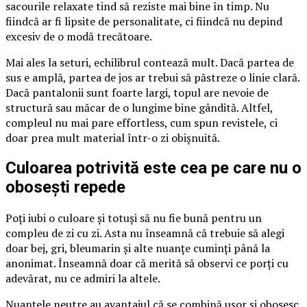
sacourile relaxate tind să reziste mai bine în timp. Nu
fiindcă ar fi lipsite de personalitate, ci fiindcă nu depind
excesiv de o modă trecătoare.
Mai ales la seturi, echilibrul contează mult. Dacă partea de
sus e amplă, partea de jos ar trebui să păstreze o linie clară.
Dacă pantalonii sunt foarte largi, topul are nevoie de
structură sau măcar de o lungime bine gândită. Altfel,
compleul nu mai pare effortless, cum spun revistele, ci
doar prea mult material într-o zi obișnuită.
Culoarea potrivită este cea pe care nu o
obosești repede
Poți iubi o culoare și totuși să nu fie bună pentru un
compleu de zi cu zi. Asta nu înseamnă că trebuie să alegi
doar bej, gri, bleumarin și alte nuanțe cuminți până la
anonimat. Înseamnă doar că merită să observi ce porți cu
adevărat, nu ce admiri la altele.
Nuanțele neutre au avantajul că se combină ușor și obosesc