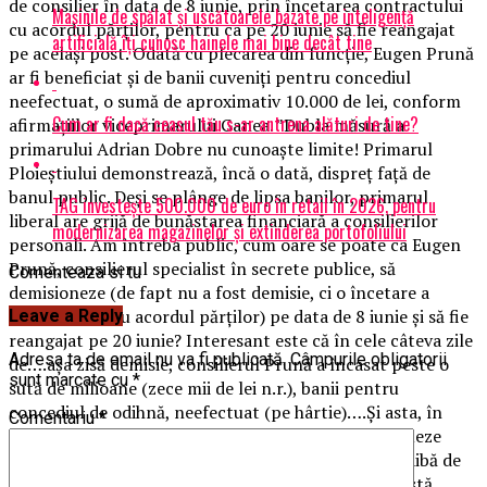
de consilier în data de 8 iunie, prin încetarea contractului
Mașinile de spălat și uscătoarele bazate pe inteligență
cu acordul părţilor, pentru ca pe 20 iunie să fie reangajat
artificială îți cunosc hainele mai bine decât tine
pe acelaşi post. Odată cu plecarea din funcţie, Eugen Prună
ar fi beneficiat şi de banii cuveniţi pentru concediul
neefectuat, o sumă de aproximativ 10.000 de lei, conform
Cum ar fi dacă ceasul tău s-ar antrena alături de tine?
afirmaţiilor viceprimarului Ganea. ”Dubla măsură a
primarului Adrian Dobre nu cunoaşte limite! Primarul
Ploieştiului demonstrează, încă o dată, dispreţ faţă de
banul public. Deşi se plânge de lipsa banilor, primarul
TAG investește 500.000 de euro în retail în 2026, pentru
liberal are grijă de bunăstarea financiară a consilierilor
modernizarea magazinelor și extinderea portofoliului
personali. Am întreba public, cum oare se poate ca Eugen
Prună, consilierul specialist în secrete publice, să
Comenteaza si tu
demisioneze (de fapt nu a fost demisie, ci o încetare a
contractului cu acordul părţilor) pe data de 8 iunie şi să fie
Leave a Reply
reangajat pe 20 iunie? Interesant este că în cele câteva zile
Adresa ta de email nu va fi publicată.
Câmpurile obligatorii
de….aşa zisă demisie, consilierul Prună a încasat peste o
sunt marcate cu
*
sută de milioane (zece mii de lei n.r.), banii pentru
concediul de odihnă, neefectuat (pe hârtie)….Şi asta, în
Comentariu
*
timp ce salariaţii Primăriei sunt obligaţi să îşi efectueze
toate zilele de concediu de odihnă, ca nu cumva să aibă de
încasat vreun leuţ de la bugetul local…. Deci? Cum stă