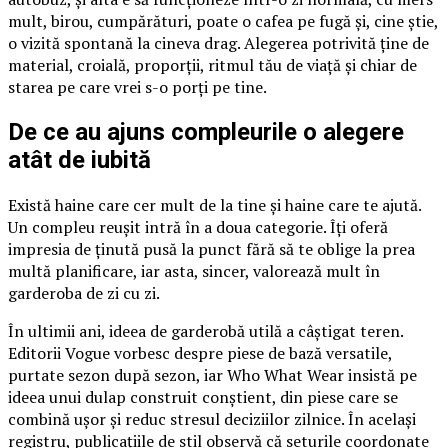
mult, birou, cumpărături, poate o cafea pe fugă și, cine știe,
o vizită spontană la cineva drag. Alegerea potrivită ține de
material, croială, proporții, ritmul tău de viață și chiar de
starea pe care vrei s-o porți pe tine.
De ce au ajuns compleurile o alegere
atât de iubită
Există haine care cer mult de la tine și haine care te ajută.
Un compleu reușit intră în a doua categorie. Îți oferă
impresia de ținută pusă la punct fără să te oblige la prea
multă planificare, iar asta, sincer, valorează mult în
garderoba de zi cu zi.
În ultimii ani, ideea de garderobă utilă a câștigat teren.
Editorii Vogue vorbesc despre piese de bază versatile,
purtate sezon după sezon, iar Who What Wear insistă pe
ideea unui dulap construit conștient, din piese care se
combină ușor și reduc stresul deciziilor zilnice. În același
registru, publicațiile de stil observă că seturile coordonate