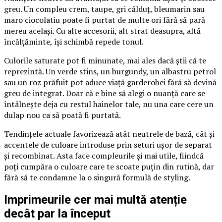
greu. Un compleu crem, taupe, gri călduț, bleumarin sau
maro ciocolatiu poate fi purtat de multe ori fără să pară
mereu același. Cu alte accesorii, alt strat deasupra, altă
încălțăminte, își schimbă repede tonul.
Culorile saturate pot fi minunate, mai ales dacă știi că te
reprezintă. Un verde stins, un burgundy, un albastru petrol
sau un roz prăfuit pot aduce viață garderobei fără să devină
greu de integrat. Doar că e bine să alegi o nuanță care se
întâlnește deja cu restul hainelor tale, nu una care cere un
dulap nou ca să poată fi purtată.
Tendințele actuale favorizează atât neutrele de bază, cât și
accentele de culoare introduse prin seturi ușor de separat
și recombinat. Asta face compleurile și mai utile, fiindcă
poți cumpăra o culoare care te scoate puțin din rutină, dar
fără să te condamne la o singură formulă de styling.
Imprimeurile cer mai multă atenție
decât par la început