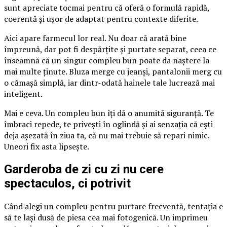
sunt apreciate tocmai pentru că oferă o formulă rapidă,
coerentă și ușor de adaptat pentru contexte diferite.
Aici apare farmecul lor real. Nu doar că arată bine
împreună, dar pot fi despărțite și purtate separat, ceea ce
înseamnă că un singur compleu bun poate da naștere la
mai multe ținute. Bluza merge cu jeanși, pantalonii merg cu
o cămașă simplă, iar dintr-odată hainele tale lucrează mai
inteligent.
Mai e ceva. Un compleu bun îți dă o anumită siguranță. Te
îmbraci repede, te privești în oglindă și ai senzația că ești
deja așezată în ziua ta, că nu mai trebuie să repari nimic.
Uneori fix asta lipsește.
Garderoba de zi cu zi nu cere
spectaculos, ci potrivit
Când alegi un compleu pentru purtare frecventă, tentația e
să te lași dusă de piesa cea mai fotogenică. Un imprimeu