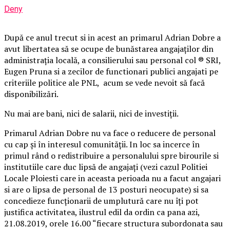
Deny
După ce anul trecut si in acest an primarul Adrian Dobre a
avut libertatea să se ocupe de bunăstarea angajaţilor din
administraţia locală, a consilierului sau personal col ® SRI,
Eugen Pruna si a zecilor de functionari publici angajati pe
criteriile politice ale PNL, acum se vede nevoit să facă
disponibilizări.
Nu mai are bani, nici de salarii, nici de investiţii.
Primarul Adrian Dobre nu va face o reducere de personal
cu cap și în interesul comunității. In loc sa incerce în
primul rând o redistribuire a personalului spre birourile si
institutiile care duc lipsă de angajați (vezi cazul Politiei
Locale Ploiesti care in aceasta perioada nu a facut angajari
si are o lipsa de personal de 13 posturi neocupate) si sa
concedieze funcționarii de umplutură care nu îți pot
justifica activitatea, ilustrul edil da ordin ca pana azi,
21.08.2019, orele 16.00 “fiecare structura subordonata sau