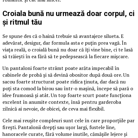
Croiala bună nu urmează doar corpul, ci
și ritmul tău
Se spune des că o haină trebuie să avantajeze silueta. E
adevărat, desigur, dar formula asta e puțin prea vagă. În
viața reală, o croială bună nu doar că îți vine bine, ci te lasă
să trăiești în ea fără să te pedepsească la fiecare mișcare.
Un pantaloni foarte strâmt poate arăta impecabil în
cabinele de probă și să devină obositor după două ore. Un
sacou foarte structurat poate ridica ținuta, dar dacă nu
poți sta comod la birou sau într-o mașină, începe să pară o
idee frumoasă și atât. Un top foarte scurt poate funcționa
excelent în anumite contexte, însă pentru garderoba
zilnică ai nevoie, de obicei, de ceva mai flexibil.
Cele mai reușite compleuri sunt cele în care proporțiile par
firești. Pantalonii drepți sau ușor largi, fustele line,
hanoracele curate, fără volume inutile, cămășile lejere și