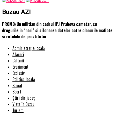
Buzau AZI
PROMO/Un militian din cadrul IPJ Prahova camatar, cu
drogurile in “nari” si sifonarea datelor catre clanurile mafiote
si retelele de prostitutie
Administrație locală
Afaceri
Cultură
Eveniment
Exclusiv
Politică locală
Social
Sport
Știri din județ
Viața în Buzău
Turism