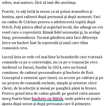
sobre, mai mature, fără să iasă din anotimp.
Practic, te uiți întâi la sezon ca să prinzi atmosfera și
lumina, apoi rafinezi după persoană și după moment. Faci
un cadou de Crăciun pentru o adolescentă topită după
Stitch. Poți păstra albul și argintiul iernii, dar adaugi un roz
vesel care o reprezintă. Rămâi fidel sezonului și, în același
timp, personalizezi. Tocmai gândirea asta face diferența
între un buchet luat la repezeală și unul care chiar
comunică ceva.
Lucrul ăsta se vede cel mai bine la brandurile care tratează
comanda ca pe o conversație, nu ca pe o tranzacție rece.
Atelierul cu Daruri, fondat în 2024, este un brand
românesc de cadouri personalizate și buchete de flori.
Conceptul e orientat spre tineri, cu accent pe calitate și pe
un proces de comandă exclusiv, simplu și orientat către
client, de la selecție și mesaj pe panglică până la livrare.
Pentru genul ăsta de cadou gândit pe gustul cuiva anume
merg foarte bine
buchete cu Stitch
, unde paleta se poate
ajusta după sezon și după persoana care îl primește.