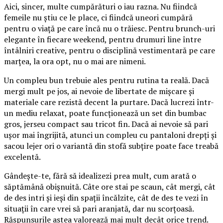
Aici, sincer, multe cumpărături o iau razna. Nu fiindcă
femeile nu știu ce le place, ci fiindcă uneori cumpără
pentru o viață pe care încă nu o trăiesc. Pentru brunch-uri
elegante în fiecare weekend, pentru drumuri line între
întâlniri creative, pentru o disciplină vestimentară pe care
marțea, la ora opt, nu o mai are nimeni.
Un compleu bun trebuie ales pentru rutina ta reală. Dacă
mergi mult pe jos, ai nevoie de libertate de mișcare și
materiale care rezistă decent la purtare. Dacă lucrezi într-
un mediu relaxat, poate funcționează un set din bumbac
gros, jerseu compact sau tricot fin. Dacă ai nevoie să pari
ușor mai îngrijită, atunci un compleu cu pantaloni drepți și
sacou lejer ori o variantă din stofă subțire poate face treabă
excelentă.
Gândește-te, fără să idealizezi prea mult, cum arată o
săptămână obișnuită. Câte ore stai pe scaun, cât mergi, cât
de des intri și ieși din spații încălzite, cât de des te vezi în
situații în care vrei să pari aranjată, dar nu scorțoasă.
Răspunsurile astea valorează mai mult decât orice trend.