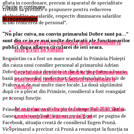
aflata in coordonare, precum si aparatul de specialitate
Citeste in continuare
trebuie sa prezinte o propunere pentru reducerea
cheltuielilor cu salariile, respectiv diminuarea salariilor
Iti recomandam
si/sau reducerea de personal”.
“Nu plac cuiva, nu convin primarului Dobre sunt pa…”
sunt din ce in ce mai multe declaratii ale functionarilor
EvenimenteGratuite.ro promovează online evenimentele cu
publici dupa aflarea circularei de ieri seara.
acces gratuit din România
Reamintim ca a fost un mare scandal în Primăria Ploieşti
din cauza unui consilier personal al primarului Adrian
Dobre, acuzat că a demisionat din funcţie pentru a încasa
De ce buzoienii care țin la imaginea lor aleg Botoșaniul pentru
banii pe concediul neefectuat, fapte dezvaluite Incisiv de
transformarea zâmbetului: Standarde internaționale la
Prahova si de mai multe ziare locale. La două săptămâni
Dentastic
după ce a plecat din Primărie, consilierul a fost reangajat
pe aceeaşi funcţie.
Tot ce trebuie sa stii inainte de Summer Well 2026. Ghidul
Primele acuze au venit din partea viceprimarului Cristian
complet pentru editia aniversara de 15 ani
Ganea, care a explicat, într-un mesaj postat pe pagina de
Facebook, situaţia creată de consilierul Eugen Prună.
Viceprimarul a precizat că Prună a reununţat la funcţia sa