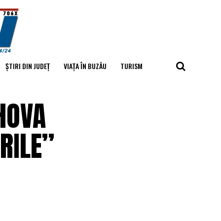
ȘTIRI DIN JUDEȚ
VIAȚA ÎN BUZĂU
TURISM
HOVA
RILE”