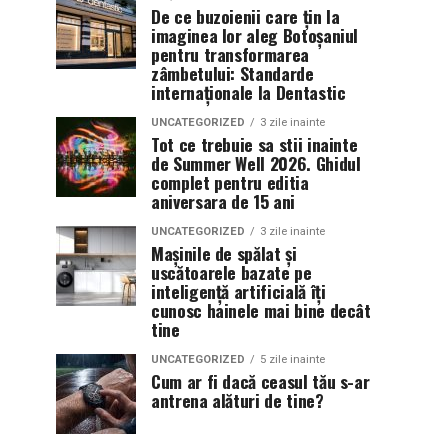
De ce buzoienii care țin la
imaginea lor aleg Botoșaniul
pentru transformarea
zâmbetului: Standarde
internaționale la Dentastic
UNCATEGORIZED
3 zile inainte
Tot ce trebuie sa stii inainte
de Summer Well 2026. Ghidul
complet pentru editia
aniversara de 15 ani
UNCATEGORIZED
3 zile inainte
Mașinile de spălat și
uscătoarele bazate pe
inteligență artificială îți
cunosc hainele mai bine decât
tine
UNCATEGORIZED
5 zile inainte
Cum ar fi dacă ceasul tău s-ar
antrena alături de tine?