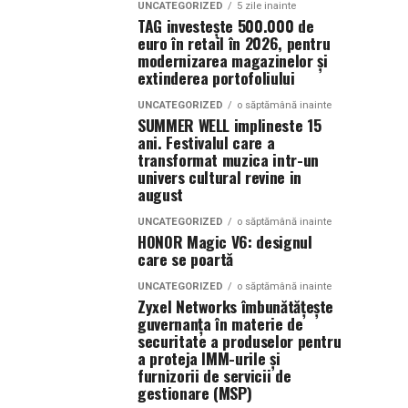
UNCATEGORIZED
5 zile inainte
TAG investește 500.000 de
euro în retail în 2026, pentru
modernizarea magazinelor și
extinderea portofoliului
UNCATEGORIZED
o săptămână inainte
SUMMER WELL implineste 15
ani. Festivalul care a
transformat muzica intr-un
univers cultural revine in
august
UNCATEGORIZED
o săptămână inainte
HONOR Magic V6: designul
care se poartă
UNCATEGORIZED
o săptămână inainte
Zyxel Networks îmbunătățește
guvernanța în materie de
securitate a produselor pentru
a proteja IMM-urile și
furnizorii de servicii de
gestionare (MSP)