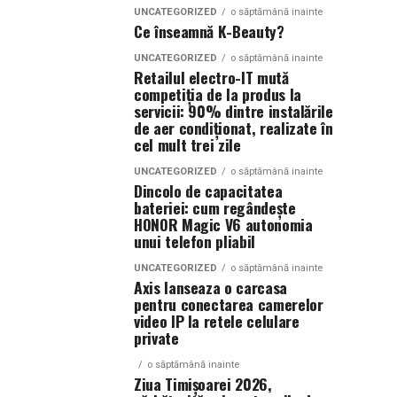
UNCATEGORIZED
o săptămână inainte
Ce înseamnă K-Beauty?
UNCATEGORIZED
o săptămână inainte
Retailul electro-IT mută
competiția de la produs la
servicii: 90% dintre instalările
de aer condiționat, realizate în
cel mult trei zile
UNCATEGORIZED
o săptămână inainte
Dincolo de capacitatea
bateriei: cum regândește
HONOR Magic V6 autonomia
unui telefon pliabil
UNCATEGORIZED
o săptămână inainte
Axis lanseaza o carcasa
pentru conectarea camerelor
video IP la retele celulare
private
o săptămână inainte
Ziua Timișoarei 2026,