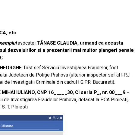
A, etc
xemplul
avocatei
TĂNASE CLAUDIA, urmand ca aceasta
sul dezvaluirilor si a prezentarii mai multor plangeri penale
e;
 GHEORGHE
, fost sef Serviciu Investigarea Fraudelor, fost
ului Judetean de Poliție Prahova (ulterior inspector sef al I.P.J.
iei de Investigatii Criminale din cadrul I.G.P.R. Bucuresti).
 MIHAI IULIANO, CNP 16_____30, CI seria P_, nr. 00___9 –
ui de Investigarea Fraudelor Prahova, detasat la PCA Ploiesti,
S. T. Ploiesti