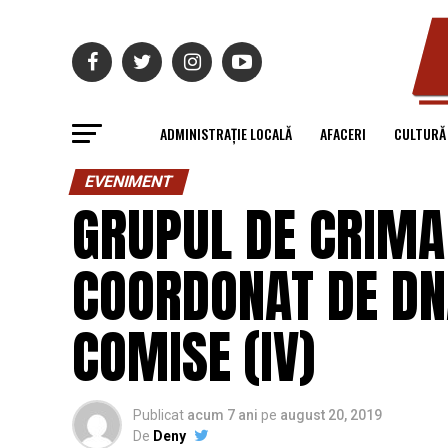
ADMINISTRAȚIE LOCALĂ
AFACERI
CULTURĂ
EVENIMENT
GRUPUL DE CRIMA
COORDONAT DE DNA
COMISE (IV)
Publicat
acum 7 ani
pe
august 20, 2019
De
Deny