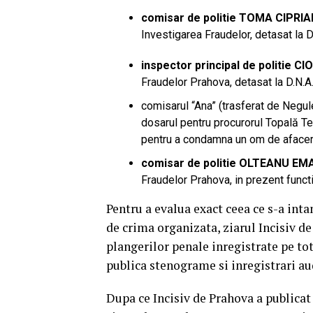
comisar de politie TOMA CIPRIAN
Investigarea Fraudelor, detasat la D.
inspector principal de politie C
Fraudelor Prahova, detasat la D.N.A. 
comisarul “Ana” (trasferat de Negul
dosarul pentru procurorul Topală T
pentru a condamna un om de afaceri 
comisar de politie OLTEANU EM
Fraudelor Prahova, in prezent func
Pentru a evalua exact ceea ce s-a inta
de crima organizata, ziarul Incisiv 
plangerilor penale inregistrate pe to
publica stenograme si inregistrari au
Dupa ce Incisiv de Prahova a publicat