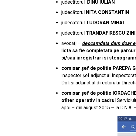
judecătorul
DINU IULIAN
judecătorul
NITA CONSTANTIN
judecătorul
TUDORAN MIHAI
judecătorul
TRANDAFIRESCU ZINIC
avocaţi –
deocamdata dam doar e
lista sa fie completata pe parcur
si/sau inregistrari si stenogram
comisar șef de politie PAREPA
inspector șef adjunct al Inspectorat
Dolj și adjunct al directorului Direct
comisar șef de politie IORDACHE
ofiter operativ in cadrul
Serviciul
apoi – din august 2015 – la D.N.A. – 