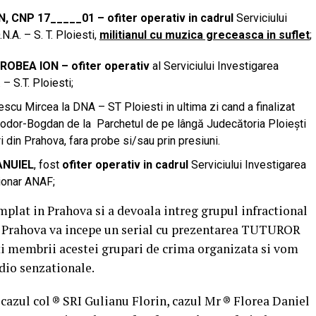
, CNP 17_____01 – ofiter operativ in cadrul
Serviciului
N.A. – S. T. Ploiesti,
militianul cu muzica greceasca in suflet
;
IOROBEA ION – ofiter operativ
al Serviciului Investigarea
– S.T. Ploiesti;
escu Mircea la DNA – ST Ploiesti in ultima zi cand a finalizat
eodor-Bogdan de la Parchetul de pe lângă Judecătoria Ploiești
din Prahova, fara probe si/sau prin presiuni.
ANUIEL
, fost
ofiter operativ in cadrul
Serviciului Investigarea
tionar ANAF;
mplat in Prahova si a devoala intreg grupul infractional
de Prahova va incepe un serial cu prezentarea TUTUROR
ti membrii acestei grupari de crima organizata si vom
dio senzationale.
 cazul col ® SRI Gulianu Florin, cazul Mr ® Florea Daniel