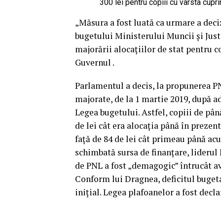
300 lei pentru copiii cu vârsta cuprin
„Măsura a fost luată ca urmare a dec
bugetului Ministerului Muncii şi Justi
majorării alocaţiilor de stat pentru c
Guvernul .
Parlamentul a decis, la propunerea PNL
majorate, de la 1 martie 2019, după 
Legea bugetului. Astfel, copiii de până
de lei cât era alocaţia până în prezent
faţă de 84 de lei cât primeau până a
schimbată sursa de finanţare, lideru
de PNL a fost „demagogic” întrucât ave
Conform lui Dragnea, deficitul bugetar
iniţial. Legea plafoanelor a fost decl