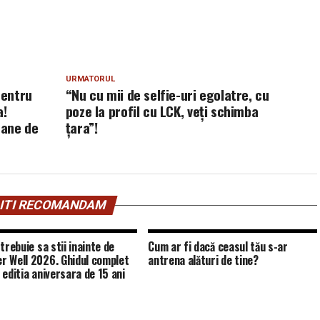
URMATORUL
pentru
“Nu cu mii de selfie-uri egolatre, cu
a!
poze la profil cu LCK, veți schimba
oane de
țara”!
ITI RECOMANDAM
trebuie sa stii inainte de
Cum ar fi dacă ceasul tău s-ar
 Well 2026. Ghidul complet
antrena alături de tine?
 editia aniversara de 15 ani