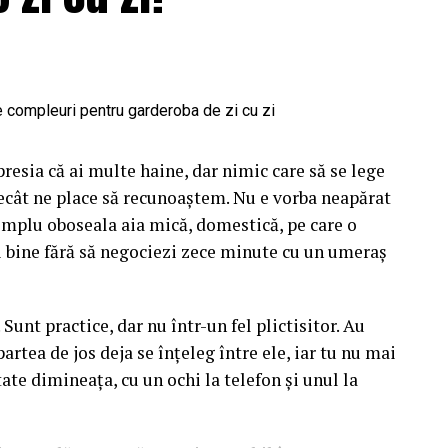
gistre care nu vorbesc între ele.
ă cu personalitate. Când porți ceva turcoaz, nu te
ce-l pune în valoare. Aici e la fel. Albastrul cere
tonuri reci care îl liniștesc și îl extind. Sezonul
 ne modelează așteptările legate de culoare aproape
presia că ai multe haine, dar nimic care să se lege
ecât ne place să recunoaștem. Nu e vorba neapărat
imp. Florile naturale și cele lucrate manual, din
simplu oboseala aia mică, domestică, pe care o
diferit la aceeași culoare, în funcție de lumina
ți bine fără să negociezi zece minute cu un umeraș
rilie devine spălăcit într-o zi cenușie de
anțe, ci și despre intensitate și despre cum cade
 Sunt practice, dar nu într-un fel plictisitor. Au
partea de jos deja se înțeleg între ele, iar tu nu mai
ătate dimineața, cu un ochi la telefon și unul la
re respiră
l mai prietenos cu Stitch. O spun din experiență,