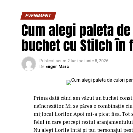
EVENIMENT
Cum alegi paleta de
buchet cu Stitch în 
Publicat
acum 2 luni
pe
iunie 8, 2026
De
Eugen Marc
Prima dată când am văzut un buchet constr
neîncrezător. Mi se părea o combinație ciu
mijlocul florilor. Apoi mi-a picat fisa. Tot
felul în care percepi restul aranjamentului,
Nu alegi florile întâi și pui personajul pest