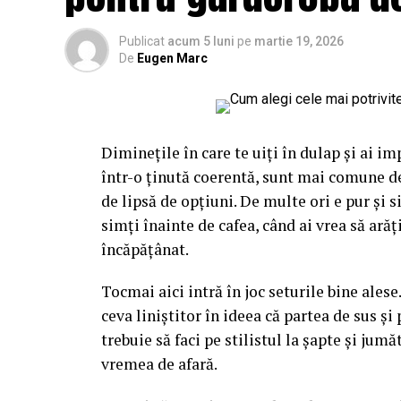
care albastrul rece și florile nimeresc în re
Publicat
acum 5 luni
pe
martie 19, 2026
De
Eugen Marc
Gândește-te la el ca la o piesă vestimentar
îmbraci la întâmplare pe dedesubt, ci cauți 
ori contraste calde care îl scot în față, ori 
intervine exact în decizia asta, pentru că
Diminețile în care te uiți în dulap și ai im
pe nesimțite.
într-o ținută coerentă, sunt mai comune d
Mai e un lucru pe care l-am prins abia în t
de lipsă de opțiuni. De multe ori e pur și 
materiale textile sau hârtie, reacționează 
simți înainte de cafea, când ai vrea să ară
anotimpului. Un roz care pare delicat în ap
încăpățânat.
noiembrie. Așa că nu vorbim doar despre nu
Tocmai aici intră în joc seturile bine alese.
lumina pe ele.
ceva liniștitor în ideea că partea de sus și 
trebuie să faci pe stilistul la șapte și jum
Primăvara și pastelurile ca
vremea de afară.
Primăvara e, fără doar și poate, sezonul ce