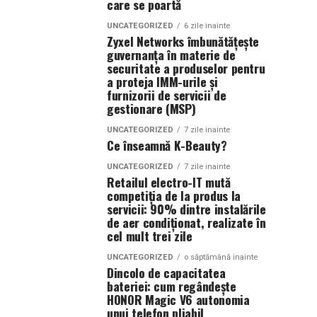
care se poartă
UNCATEGORIZED
6 zile inainte
Zyxel Networks îmbunătățește
guvernanța în materie de
securitate a produselor pentru
a proteja IMM-urile și
furnizorii de servicii de
gestionare (MSP)
UNCATEGORIZED
7 zile inainte
Ce înseamnă K-Beauty?
UNCATEGORIZED
7 zile inainte
Retailul electro-IT mută
competiția de la produs la
servicii: 90% dintre instalările
de aer condiționat, realizate în
cel mult trei zile
UNCATEGORIZED
o săptămână inainte
Dincolo de capacitatea
bateriei: cum regândește
HONOR Magic V6 autonomia
unui telefon pliabil