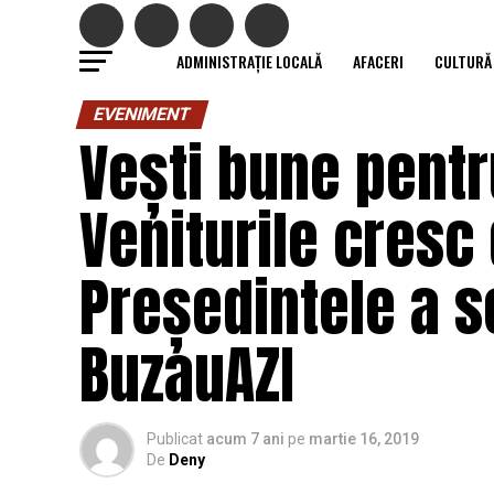
ADMINISTRAȚIE LOCALĂ
AFACERI
CULTURĂ
EVENIMENT
Vești bune pentr
Veniturile cresc d
Președintele a s
BuzauAZI
Publicat
acum 7 ani
pe
martie 16, 2019
De
Deny