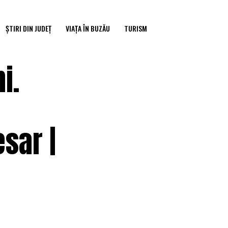
ȘTIRI DIN JUDEȚ
VIAȚA ÎN BUZĂU
TURISM
i.
sar |