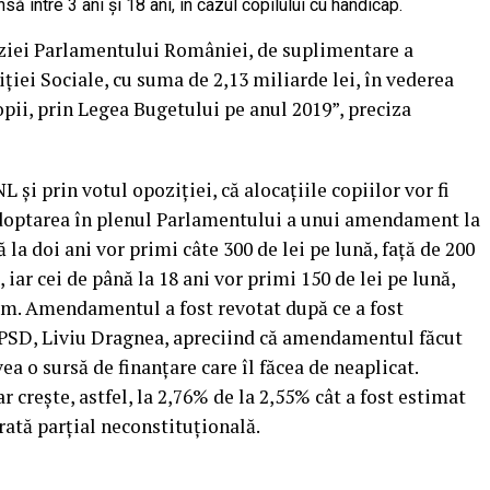
să între 3 ani şi 18 ani, în cazul copilului cu handicap.
iziei Parlamentului României, de suplimentare a
ţiei Sociale, cu suma de 2,13 miliarde lei, în vederea
opii, prin Legea Bugetului pe anul 2019”, preciza
 şi prin votul opoziţiei, că alocaţiile copiilor vor fi
adoptarea în plenul Parlamentului a unui amendament la
 la doi ani vor primi câte 300 de lei pe lună, faţă de 200
, iar cei de până la 18 ani vor primi 150 de lei pe lună,
cum. Amendamentul a fost revotat după ce a fost
l PSD, Liviu Dragnea, apreciind că amendamentul făcut
a o sursă de finanţare care îl făcea de neaplicat.
 creşte, astfel, la 2,76% de la 2,55% cât a fost estimat
arată parţial neconstituţională.