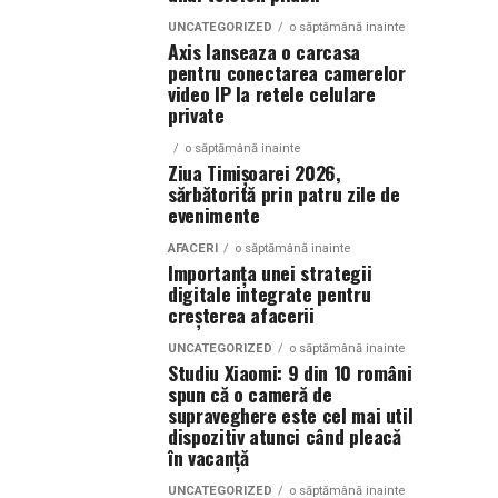
UNCATEGORIZED
o săptămână inainte
Axis lanseaza o carcasa
pentru conectarea camerelor
video IP la retele celulare
private
o săptămână inainte
Ziua Timișoarei 2026,
sărbătorită prin patru zile de
evenimente
AFACERI
o săptămână inainte
Importanța unei strategii
digitale integrate pentru
creșterea afacerii
UNCATEGORIZED
o săptămână inainte
Studiu Xiaomi: 9 din 10 români
spun că o cameră de
supraveghere este cel mai util
dispozitiv atunci când pleacă
în vacanță
UNCATEGORIZED
o săptămână inainte