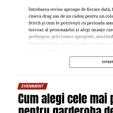
Întrebarea revine aproape de fiecare dată, 
cineva drag sau de un cadou pentru un cole
Stitch și cum le potrivești cu perioada anu
turcoaz al personajului și alegi nuanțe care 
prelungesc prin tonuri apropiate, ajustân
Răspunsul lung merită o cafea și câteva m
starea pe care vrei să o transmiți. Hai să l
manual.
CITES
De ce contează atât de mul
personajului
EVENIMENT
Tot farmecul vine din faptul că Stitch are 
Cum alegi cele mai 
obișnuite. E un albastru-turcoaz, ușor satur
înseamnă că personajul aduce deja două cul
pentru garderoba de
lângă el. Dacă ignori amănuntul ăsta, ajung