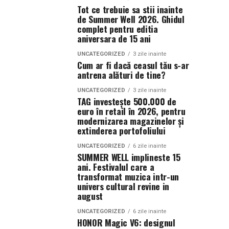
Tot ce trebuie sa stii inainte
de Summer Well 2026. Ghidul
complet pentru editia
aniversara de 15 ani
UNCATEGORIZED
3 zile inainte
Cum ar fi dacă ceasul tău s-ar
antrena alături de tine?
UNCATEGORIZED
3 zile inainte
TAG investește 500.000 de
euro în retail în 2026, pentru
modernizarea magazinelor și
extinderea portofoliului
UNCATEGORIZED
6 zile inainte
SUMMER WELL implineste 15
ani. Festivalul care a
transformat muzica intr-un
univers cultural revine in
august
UNCATEGORIZED
6 zile inainte
HONOR Magic V6: designul