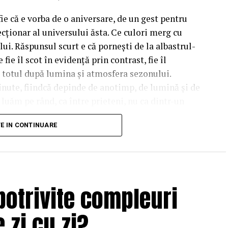
fie că e vorba de o aniversare, de un gest pentru
cționar al universului ăsta. Ce culori merg cu
lui. Răspunsul scurt e că pornești de la albastrul-
fie îl scot în evidență prin contrast, fie îl
d totul după lumina și atmosfera sezonului.
inute, fiindcă depinde de anotimp, de lumină și de
e luăm pe rând, ca între prieteni, nu ca dintr-un
TE IN CONTINUARE
t culoarea de bază a
un albastru care nu seamănă cu albastrul florilor
potrivite compleuri
at, cu accente de roz în interiorul urechilor. Asta
ori în ecuație înainte să așezi o singură floare
 zi cu zi?
i ușor la un aranjament care se bate cap în cap, în