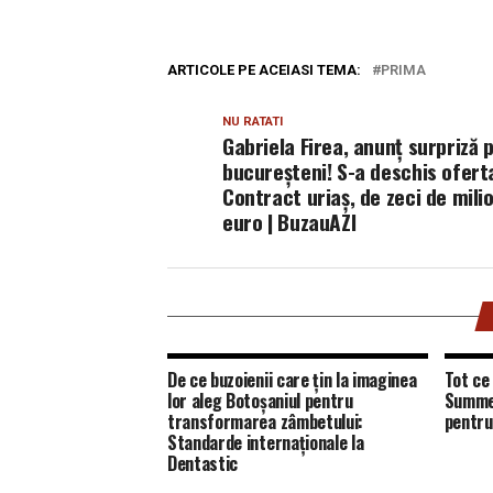
ARTICOLE PE ACEIASI TEMA:
PRIMA
NU RATATI
Gabriela Firea, anunț surpriză 
bucureșteni! S-a deschis ofert
Contract uriaș, de zeci de mili
euro | BuzauAZI
De ce buzoienii care țin la imaginea
Tot ce 
lor aleg Botoșaniul pentru
Summer
transformarea zâmbetului:
pentru
Standarde internaționale la
Dentastic