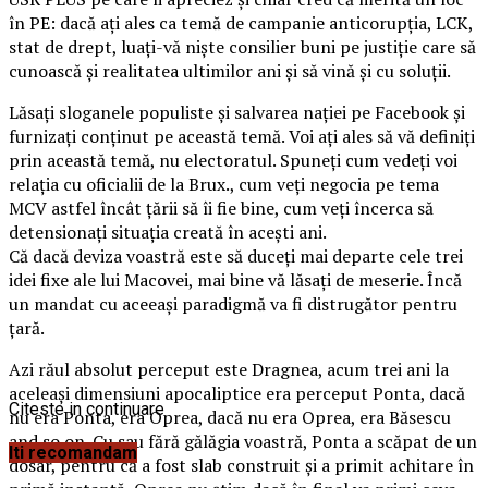
în PE: dacă ați ales ca temă de campanie anticorupția, LCK,
stat de drept, luați-vă niște consilier buni pe justiție care să
cunoască și realitatea ultimilor ani și să vină și cu soluții.
Lăsați sloganele populiste și salvarea nației pe Facebook și
furnizați conținut pe această temă. Voi ați ales să vă definiți
prin această temă, nu electoratul. Spuneți cum vedeți voi
relația cu oficialii de la Brux., cum veți negocia pe tema
MCV astfel încât țării să îi fie bine, cum veți încerca să
detensionați situația creată în acești ani.
Că dacă deviza voastră este să duceți mai departe cele trei
idei fixe ale lui Macovei, mai bine vă lăsați de meserie. Încă
un mandat cu aceeași paradigmă va fi distrugător pentru
țară.
Azi răul absolut perceput este Dragnea, acum trei ani la
aceleași dimensiuni apocaliptice era perceput Ponta, dacă
Citeste in continuare
nu era Ponta, era Oprea, dacă nu era Oprea, era Băsescu
and so on. Cu sau fără gălăgia voastră, Ponta a scăpat de un
Iti recomandam
dosar, pentru că a fost slab construit și a primit achitare în