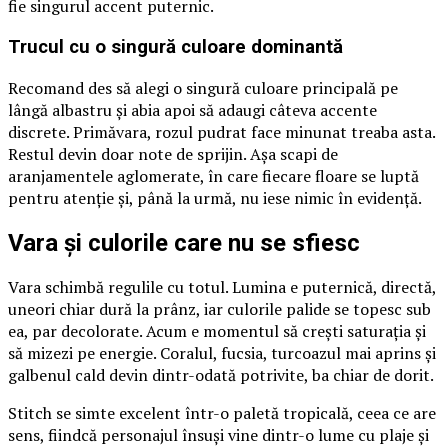
fie singurul accent puternic.
Trucul cu o singură culoare dominantă
Recomand des să alegi o singură culoare principală pe
lângă albastru și abia apoi să adaugi câteva accente
discrete. Primăvara, rozul pudrat face minunat treaba asta.
Restul devin doar note de sprijin. Așa scapi de
aranjamentele aglomerate, în care fiecare floare se luptă
pentru atenție și, până la urmă, nu iese nimic în evidență.
Vara și culorile care nu se sfiesc
Vara schimbă regulile cu totul. Lumina e puternică, directă,
uneori chiar dură la prânz, iar culorile palide se topesc sub
ea, par decolorate. Acum e momentul să crești saturația și
să mizezi pe energie. Coralul, fucsia, turcoazul mai aprins și
galbenul cald devin dintr-odată potrivite, ba chiar de dorit.
Stitch se simte excelent într-o paletă tropicală, ceea ce are
sens, fiindcă personajul însuși vine dintr-o lume cu plaje și