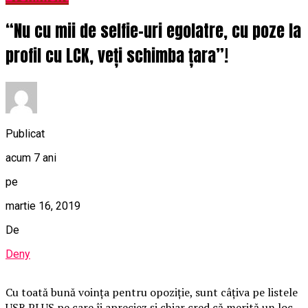
“Nu cu mii de selfie-uri egolatre, cu poze la
profil cu LCK, veți schimba țara”!
Publicat
acum 7 ani
pe
martie 16, 2019
De
Deny
Cu toată bună voința pentru opoziție, sunt câțiva pe listele
USR PLUS pe care îi apreciez și chiar cred că merită un loc