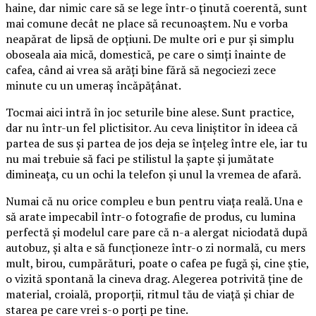
haine, dar nimic care să se lege într-o ținută coerentă, sunt
mai comune decât ne place să recunoaștem. Nu e vorba
neapărat de lipsă de opțiuni. De multe ori e pur și simplu
oboseala aia mică, domestică, pe care o simți înainte de
cafea, când ai vrea să arăți bine fără să negociezi zece
minute cu un umeraș încăpățânat.
Tocmai aici intră în joc seturile bine alese. Sunt practice,
dar nu într-un fel plictisitor. Au ceva liniștitor în ideea că
partea de sus și partea de jos deja se înțeleg între ele, iar tu
nu mai trebuie să faci pe stilistul la șapte și jumătate
dimineața, cu un ochi la telefon și unul la vremea de afară.
Numai că nu orice compleu e bun pentru viața reală. Una e
să arate impecabil într-o fotografie de produs, cu lumina
perfectă și modelul care pare că n-a alergat niciodată după
autobuz, și alta e să funcționeze într-o zi normală, cu mers
mult, birou, cumpărături, poate o cafea pe fugă și, cine știe,
o vizită spontană la cineva drag. Alegerea potrivită ține de
material, croială, proporții, ritmul tău de viață și chiar de
starea pe care vrei s-o porți pe tine.