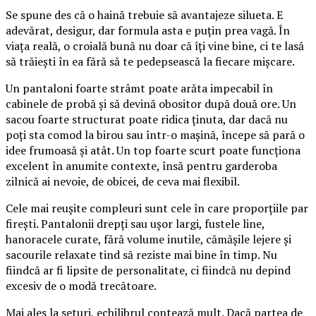
Se spune des că o haină trebuie să avantajeze silueta. E
adevărat, desigur, dar formula asta e puțin prea vagă. În
viața reală, o croială bună nu doar că îți vine bine, ci te lasă
să trăiești în ea fără să te pedepsească la fiecare mișcare.
Un pantaloni foarte strâmt poate arăta impecabil în
cabinele de probă și să devină obositor după două ore. Un
sacou foarte structurat poate ridica ținuta, dar dacă nu
poți sta comod la birou sau într-o mașină, începe să pară o
idee frumoasă și atât. Un top foarte scurt poate funcționa
excelent în anumite contexte, însă pentru garderoba
zilnică ai nevoie, de obicei, de ceva mai flexibil.
Cele mai reușite compleuri sunt cele în care proporțiile par
firești. Pantalonii drepți sau ușor largi, fustele line,
hanoracele curate, fără volume inutile, cămășile lejere și
sacourile relaxate tind să reziste mai bine în timp. Nu
fiindcă ar fi lipsite de personalitate, ci fiindcă nu depind
excesiv de o modă trecătoare.
Mai ales la seturi, echilibrul contează mult. Dacă partea de