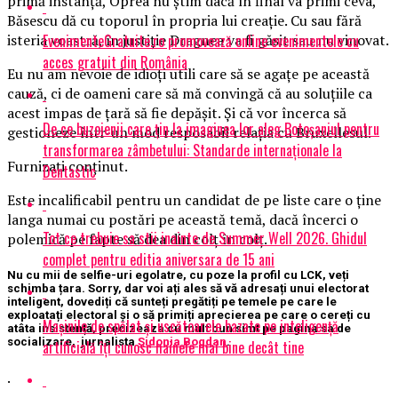
primă instanță, Oprea nu știm dacă în final va primi ceva,
Băsescu dă cu toporul în propria lui creație. Cu sau fără
EvenimenteGratuite.ro promovează online evenimentele cu
isteria voastră, în justiție Dragnea va fi găsit sau nu vinovat.
acces gratuit din România
Eu nu am nevoie de idioți utili care să se agațe pe această
cauză, ci de oameni care să mă convingă că au soluțiile ca
acest impas de țară să fie depășit. Și că vor încerca să
De ce buzoienii care țin la imaginea lor aleg Botoșaniul pentru
gestioneze într-un mod resposabil relația cu Bruxellesul.
transformarea zâmbetului: Standarde internaționale la
Furnizați conținut.
Dentastic
Este incalificabil pentru un candidat de pe liste care o ține
langa numai cu postări pe această temă, dacă încerci o
Tot ce trebuie sa stii inainte de Summer Well 2026. Ghidul
polemică pe fapte să dea din colț în colț.
complet pentru editia aniversara de 15 ani
Nu cu mii de selfie-uri egolatre, cu poze la profil cu LCK, veți
schimba țara. Sorry, dar voi ați ales să vă adresați unui electorat
inteligent, dovediți că sunteți pregătiți pe temele pe care le
exploatați electoral și o să primiți aprecierea pe care o cereți cu
Mașinile de spălat și uscătoarele bazate pe inteligență
atâta insistență, precizeaza cu mult bun simt pe pagina sa de
socializare, jurnalista
Sidonia Bogdan
.
artificială îți cunosc hainele mai bine decât tine
.