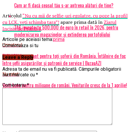
Cum ar fi dacă ceasul tău s-ar antrena alături de tine?
Articolul
“Nu cu mii de selfie-uri egolatre, cu poze la profil
cu LCK, veți schimba țara”!
apare prima dată în
Ziarul
TAG investește 500.000 de euro în retail în 2026, pentru
Incisiv de Prahova
.
modernizarea magazinelor și extinderea portofoliului
Articole pe aceiasi tema:
prima
Urmatorul
Comenteaza si tu
EXCLUSIV Important pentru toți șoferii din România. Întâlnire de foc
Leave a Reply
între șefii asigurărilor și patronii de service | BuzauAZI
Adresa ta de email nu va fi publicată.
Câmpurile obligatorii
Nu ratati
sunt marcate cu
*
Vești bune pentru milioane de români. Veniturile cresc de la 1 aprilie!
Comentariu
*
Președintele a semnat decretul necesar | BuzauAZI