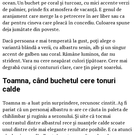
ocean. Un buchet pe coral și turcoaz, cu mici accente verzi
de palmier, prinde fix atmosfera de vacanță. E genul de
aranjament care merge la o petrecere în aer liber sau ca
dar pentru cineva care pleacă în concediu. Culoarea spune
deja jumătate din poveste.
Dacă persoana e mai temperată la gust, poți alege o
variantă blândă a verii, cu albastru senin, alb și un singur
accent de galben sau coral. Rămâne luminos, dar nu
strident. Vara nu cere neapărat culori țipătoare. Cere mai
degrabă curaj și contururi clare, care țin piept soarelui.
Toamna, când buchetul cere tonuri
calde
Toamna m-a luat prin surprindere, recunosc cinstit. Aș fi
pariat că un personaj albastru n-are ce căuta în paleta de
chihlimbar și ruginiu a sezonului. Și uite că tocmai
contrastul dintre albastrul rece și nuanțele calde scoate
unul dintre cele mai elegante rezultate posibile. E ca atunci