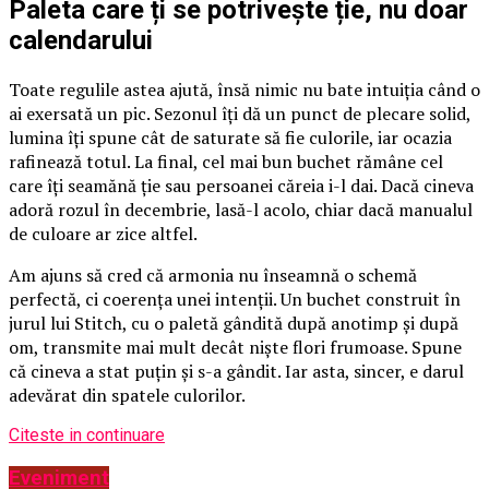
Paleta care ți se potrivește ție, nu doar
calendarului
Toate regulile astea ajută, însă nimic nu bate intuiția când o
ai exersată un pic. Sezonul îți dă un punct de plecare solid,
lumina îți spune cât de saturate să fie culorile, iar ocazia
rafinează totul. La final, cel mai bun buchet rămâne cel
care îți seamănă ție sau persoanei căreia i-l dai. Dacă cineva
adoră rozul în decembrie, lasă-l acolo, chiar dacă manualul
de culoare ar zice altfel.
Am ajuns să cred că armonia nu înseamnă o schemă
perfectă, ci coerența unei intenții. Un buchet construit în
jurul lui Stitch, cu o paletă gândită după anotimp și după
om, transmite mai mult decât niște flori frumoase. Spune
că cineva a stat puțin și s-a gândit. Iar asta, sincer, e darul
adevărat din spatele culorilor.
Citeste in continuare
Eveniment