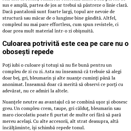
sus e amplă, partea de jos ar trebui să păstreze o linie clară.
Dacă pantalonii sunt foarte largi, topul are nevoie de
structură sau măcar de o lungime bine gândită. Altfel,
compleul nu mai pare effortless, cum spun revistele, ci
doar prea mult material într-o zi obișnuită.
Culoarea potrivită este cea pe care nu o
obosești repede
Poți iubi o culoare și totuși să nu fie bună pentru un
compleu de zi cu zi. Asta nu înseamnă că trebuie să alegi
doar bej, gri, bleumarin și alte nuanțe cuminți până la
anonimat. Înseamnă doar că merită să observi ce porți cu
adevărat, nu ce admiri la altele.
Nuanțele neutre au avantajul că se combină ușor și obosesc
greu. Un compleu crem, taupe, gri călduț, bleumarin sau
maro ciocolatiu poate fi purtat de multe ori fără să pară
mereu același. Cu alte accesorii, alt strat deasupra, altă
încălțăminte, își schimbă repede tonul.