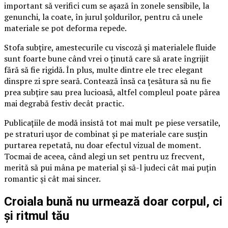
important să verifici cum se așază în zonele sensibile, la
genunchi, la coate, în jurul șoldurilor, pentru că unele
materiale se pot deforma repede.
Stofa subțire, amestecurile cu viscoză și materialele fluide
sunt foarte bune când vrei o ținută care să arate îngrijit
fără să fie rigidă. În plus, multe dintre ele trec elegant
dinspre zi spre seară. Contează însă ca țesătura să nu fie
prea subțire sau prea lucioasă, altfel compleul poate părea
mai degrabă festiv decât practic.
Publicațiile de modă insistă tot mai mult pe piese versatile,
pe straturi ușor de combinat și pe materiale care susțin
purtarea repetată, nu doar efectul vizual de moment.
Tocmai de aceea, când alegi un set pentru uz frecvent,
merită să pui mâna pe material și să-l judeci cât mai puțin
romantic și cât mai sincer.
Croiala bună nu urmează doar corpul, ci
și ritmul tău