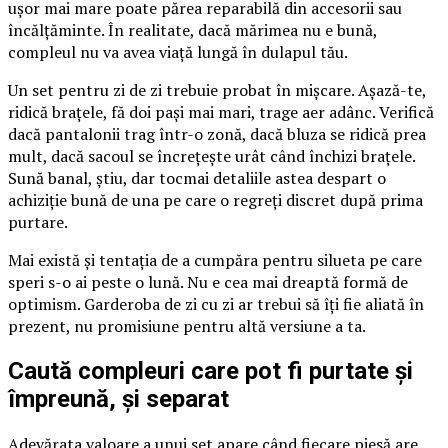
ușor mai mare poate părea reparabilă din accesorii sau
încălțăminte. În realitate, dacă mărimea nu e bună,
compleul nu va avea viață lungă în dulapul tău.
Un set pentru zi de zi trebuie probat în mișcare. Așază-te,
ridică brațele, fă doi pași mai mari, trage aer adânc. Verifică
dacă pantalonii trag într-o zonă, dacă bluza se ridică prea
mult, dacă sacoul se încrețește urât când închizi brațele.
Sună banal, știu, dar tocmai detaliile astea despart o
achiziție bună de una pe care o regreți discret după prima
purtare.
Mai există și tentația de a cumpăra pentru silueta pe care
speri s-o ai peste o lună. Nu e cea mai dreaptă formă de
optimism. Garderoba de zi cu zi ar trebui să îți fie aliată în
prezent, nu promisiune pentru altă versiune a ta.
Caută compleuri care pot fi purtate și
împreună, și separat
Adevărata valoare a unui set apare când fiecare piesă are