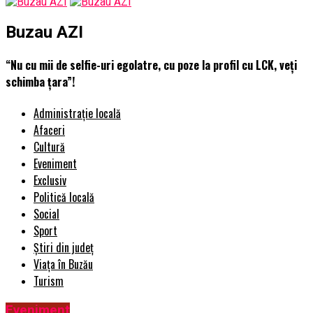
Buzau AZI
“Nu cu mii de selfie-uri egolatre, cu poze la profil cu LCK, veți
schimba țara”!
Administrație locală
Afaceri
Cultură
Eveniment
Exclusiv
Politică locală
Social
Sport
Știri din județ
Viața în Buzău
Turism
Eveniment