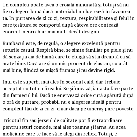
Un compleu poate avea o croială minunată și totuși să nu
fie o alegere bună dacă materialul nu lucrează în favoarea
ta. În purtarea de zi cu zi, textura, respirabilitatea și felul în
care țesătura se comportă după câteva ore contează
enorm. Uneori chiar mai mult decât designul.
Bumbacul este, de regulă, o alegere excelentă pentru
seturile casual. Respiră bine, se simte familiar pe piele și nu
dă senzația aia de haină care te obligă să stai dreaptă ca să
arate bine. Dacă are și un mic procent de elastan, cu atât
mai bine, fiindcă se mișcă frumos și nu devine rigid.
Inul este superb, mai ales în sezonul cald, dar trebuie
acceptat cu tot cu firea lui. Se șifonează, iar asta face parte
din farmecul lui. Dacă te enervează orice cută apărută după
o oră de purtare, probabil nu e alegerea ideală pentru
compleul tău de zi cu zi, chiar dacă pe umeraș pare poveste.
Tricotul fin sau jerseul de calitate pot fi extraordinare
pentru seturi comode, mai ales toamna și iarna. Au acea
moliciune care te face să le alegi din reflex. Totuși, e