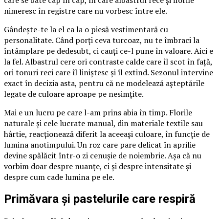
care se bate cap în cap, în care albastrul rece și florile
nimeresc în registre care nu vorbesc între ele.
Gândește-te la el ca la o piesă vestimentară cu
personalitate. Când porți ceva turcoaz, nu te îmbraci la
întâmplare pe dedesubt, ci cauți ce-l pune în valoare. Aici e
la fel. Albastrul cere ori contraste calde care îl scot în față,
ori tonuri reci care îl liniștesc și îl extind. Sezonul intervine
exact în decizia asta, pentru că ne modelează așteptările
legate de culoare aproape pe nesimțite.
Mai e un lucru pe care l-am prins abia în timp. Florile
naturale și cele lucrate manual, din materiale textile sau
hârtie, reacționează diferit la aceeași culoare, în funcție de
lumina anotimpului. Un roz care pare delicat în aprilie
devine spălăcit într-o zi cenușie de noiembrie. Așa că nu
vorbim doar despre nuanțe, ci și despre intensitate și
despre cum cade lumina pe ele.
Primăvara și pastelurile care respiră