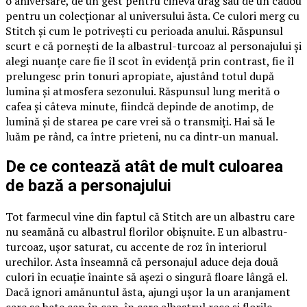
o aniversare, de un gest pentru cineva drag sau de un cadou
pentru un colecționar al universului ăsta. Ce culori merg cu
Stitch și cum le potrivești cu perioada anului. Răspunsul
scurt e că pornești de la albastrul-turcoaz al personajului și
alegi nuanțe care fie îl scot în evidență prin contrast, fie îl
prelungesc prin tonuri apropiate, ajustând totul după
lumina și atmosfera sezonului. Răspunsul lung merită o
cafea și câteva minute, fiindcă depinde de anotimp, de
lumină și de starea pe care vrei să o transmiți. Hai să le
luăm pe rând, ca între prieteni, nu ca dintr-un manual.
De ce contează atât de mult culoarea
de bază a personajului
Tot farmecul vine din faptul că Stitch are un albastru care
nu seamănă cu albastrul florilor obișnuite. E un albastru-
turcoaz, ușor saturat, cu accente de roz în interiorul
urechilor. Asta înseamnă că personajul aduce deja două
culori în ecuație înainte să așezi o singură floare lângă el.
Dacă ignori amănuntul ăsta, ajungi ușor la un aranjament