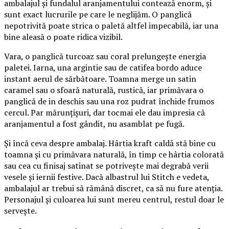
ambalajul și fundalul aranjamentului contează enorm, și
sunt exact lucrurile pe care le neglijăm. O panglică
nepotrivită poate strica o paletă altfel impecabilă, iar una
bine aleasă o poate ridica vizibil.
Vara, o panglică turcoaz sau coral prelungește energia
paletei. Iarna, una argintie sau de catifea bordo aduce
instant aerul de sărbătoare. Toamna merge un satin
caramel sau o sfoară naturală, rustică, iar primăvara o
panglică de in deschis sau una roz pudrat închide frumos
cercul. Par mărunțișuri, dar tocmai ele dau impresia că
aranjamentul a fost gândit, nu asamblat pe fugă.
Și încă ceva despre ambalaj. Hârtia kraft caldă stă bine cu
toamna și cu primăvara naturală, în timp ce hârtia colorată
sau cea cu finisaj satinat se potrivește mai degrabă verii
vesele și iernii festive. Dacă albastrul lui Stitch e vedeta,
ambalajul ar trebui să rămână discret, ca să nu fure atenția.
Personajul și culoarea lui sunt mereu centrul, restul doar le
servește.