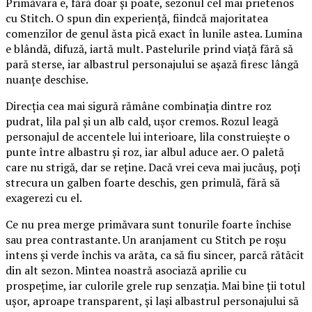
Primăvara e, fără doar și poate, sezonul cel mai prietenos
cu Stitch. O spun din experiență, fiindcă majoritatea
comenzilor de genul ăsta pică exact în lunile astea. Lumina
e blândă, difuză, iartă mult. Pastelurile prind viață fără să
pară sterse, iar albastrul personajului se așază firesc lângă
nuanțe deschise.
Direcția cea mai sigură rămâne combinația dintre roz
pudrat, lila pal și un alb cald, ușor cremos. Rozul leagă
personajul de accentele lui interioare, lila construiește o
punte între albastru și roz, iar albul aduce aer. O paletă
care nu strigă, dar se reține. Dacă vrei ceva mai jucăuș, poți
strecura un galben foarte deschis, gen primulă, fără să
exagerezi cu el.
Ce nu prea merge primăvara sunt tonurile foarte închise
sau prea contrastante. Un aranjament cu Stitch pe roșu
intens și verde închis va arăta, ca să fiu sincer, parcă rătăcit
din alt sezon. Mintea noastră asociază aprilie cu
prospețime, iar culorile grele rup senzația. Mai bine ții totul
ușor, aproape transparent, și lași albastrul personajului să