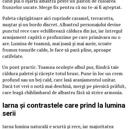
când pui o eșarfă albastră peste un palton de culoarea
frunzelor uscate. Merge fix pentru că nu te-ai fi așteptat.
Paleta câștigătoare aici cuprinde caramel, terracotta,
muștar și un bordo discret. Albastrul personajului devine
punctul rece care echilibrează căldura din jur, iar întregul
aranjament capătă o profunzime pe care primăvara nu o
are. Lumina de toamnă, mai joasă și mai aurie, scoate
frumos tonurile calde, le face să pară pline, aproape
catifelate.
Un pont practic. Toamna ocolește albul pur, fiindcă taie
căldura paletei și răcește totul brusc. Pune în loc un crem
profund sau un bej cald, care lasă aranjamentul unitar.
Dacă tot vrei o notă mai deschisă, mergi pe piersică prăfuit,
care leagă chihlimbarul de albastru fără să strice armonia.
Iarna și contrastele care prind la lumina
serii
Iarna lumina naturală e scurtă și rece, iar majoritatea