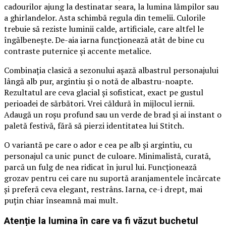
cadourilor ajung la destinatar seara, la lumina lămpilor sau
a ghirlandelor. Asta schimbă regula din temelii. Culorile
trebuie să reziste luminii calde, artificiale, care altfel le
îngălbenește. De-aia iarna funcționează atât de bine cu
contraste puternice și accente metalice.
Combinația clasică a sezonului așază albastrul personajului
lângă alb pur, argintiu și o notă de albastru-noapte.
Rezultatul are ceva glacial și sofisticat, exact pe gustul
perioadei de sărbători. Vrei căldură în mijlocul iernii.
Adaugă un roșu profund sau un verde de brad și ai instant o
paletă festivă, fără să pierzi identitatea lui Stitch.
O variantă pe care o ador e cea pe alb și argintiu, cu
personajul ca unic punct de culoare. Minimalistă, curată,
parcă un fulg de nea ridicat în jurul lui. Funcționează
grozav pentru cei care nu suportă aranjamentele încărcate
și preferă ceva elegant, restrâns. Iarna, ce-i drept, mai
puțin chiar înseamnă mai mult.
Atenție la lumina în care va fi văzut buchetul