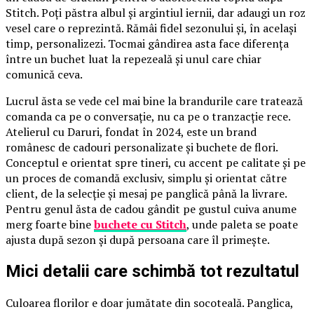
Stitch. Poți păstra albul și argintiul iernii, dar adaugi un roz
vesel care o reprezintă. Rămâi fidel sezonului și, în același
timp, personalizezi. Tocmai gândirea asta face diferența
între un buchet luat la repezeală și unul care chiar
comunică ceva.
Lucrul ăsta se vede cel mai bine la brandurile care tratează
comanda ca pe o conversație, nu ca pe o tranzacție rece.
Atelierul cu Daruri, fondat în 2024, este un brand
românesc de cadouri personalizate și buchete de flori.
Conceptul e orientat spre tineri, cu accent pe calitate și pe
un proces de comandă exclusiv, simplu și orientat către
client, de la selecție și mesaj pe panglică până la livrare.
Pentru genul ăsta de cadou gândit pe gustul cuiva anume
merg foarte bine
buchete cu Stitch
, unde paleta se poate
ajusta după sezon și după persoana care îl primește.
Mici detalii care schimbă tot rezultatul
Culoarea florilor e doar jumătate din socoteală. Panglica,