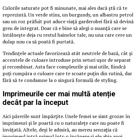
Culorile saturate pot fi minunate, mai ales dacă știi că te
reprezintă. Un verde stins, un burgundy, un albastru petrol
sau un roz prăfuit pot aduce viață garderobei fără să devină
greu de integrat. Doar că e bine să alegi o nuanță care se
întâlnește deja cu restul hainelor tale, nu una care cere un
dulap nou ca să poată fi purtată.
Tendințele actuale favorizează atât neutrele de bază, cât și
accentele de culoare introduse prin seturi ușor de separat
și recombinat. Asta face compleurile și mai utile, fiindcă
poți cumpăra o culoare care te scoate puțin din rutină, dar
fără să te condamne la o singură formulă de styling.
Imprimeurile cer mai multă atenție
decât par la început
Aici părerile sunt împărțite. Unele femei se simt grozav în
imprimeuri și le poartă cu o naturalețe care nu poate fi
învățată. Altele, deși le admiră, au mereu senzația că
imprimeul intră primul într-o încăpere și ele abia apoi.