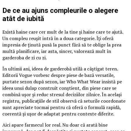
De ce au ajuns compleurile o alegere
atât de iubită
Există haine care cer mult de la tine și haine care te ajută.
Un compleu reușit intră în a doua categorie. Îți oferă
impresia de ținută pusă la punct fără să te oblige la prea
multă planificare, iar asta, sincer, valorează mult în
garderoba de zi cu zi.
În ultimii ani, ideea de garderobă utilă a câștigat teren.
Editorii Vogue vorbesc despre piese de bază versatile,
purtate sezon după sezon, iar Who What Wear insistă pe
ideea unui dulap construit conștient, din piese care se
combină ușor și reduc stresul deciziilor zilnice. În același
registru, publicațiile de stil observă că seturile coordonate
sunt apreciate tocmai pentru că oferă o formulă rapidă,
coerentă și ușor de adaptat pentru contexte diferite.
Aici apare farmecul lor real. Nu doar că arată bine