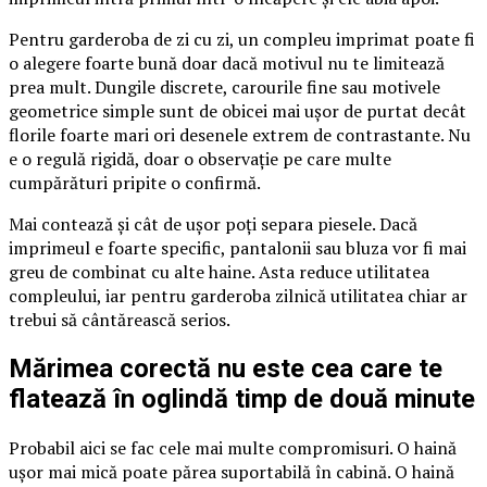
Pentru garderoba de zi cu zi, un compleu imprimat poate fi
o alegere foarte bună doar dacă motivul nu te limitează
prea mult. Dungile discrete, carourile fine sau motivele
geometrice simple sunt de obicei mai ușor de purtat decât
florile foarte mari ori desenele extrem de contrastante. Nu
e o regulă rigidă, doar o observație pe care multe
cumpărături pripite o confirmă.
Mai contează și cât de ușor poți separa piesele. Dacă
imprimeul e foarte specific, pantalonii sau bluza vor fi mai
greu de combinat cu alte haine. Asta reduce utilitatea
compleului, iar pentru garderoba zilnică utilitatea chiar ar
trebui să cântărească serios.
Mărimea corectă nu este cea care te
flatează în oglindă timp de două minute
Probabil aici se fac cele mai multe compromisuri. O haină
ușor mai mică poate părea suportabilă în cabină. O haină