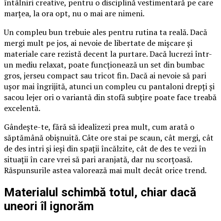
întâlniri creative, pentru o disciplină vestimentară pe care
marțea, la ora opt, nu o mai are nimeni.
Un compleu bun trebuie ales pentru rutina ta reală. Dacă
mergi mult pe jos, ai nevoie de libertate de mișcare și
materiale care rezistă decent la purtare. Dacă lucrezi într-
un mediu relaxat, poate funcționează un set din bumbac
gros, jerseu compact sau tricot fin. Dacă ai nevoie să pari
ușor mai îngrijită, atunci un compleu cu pantaloni drepți și
sacou lejer ori o variantă din stofă subțire poate face treabă
excelentă.
Gândește-te, fără să idealizezi prea mult, cum arată o
săptămână obișnuită. Câte ore stai pe scaun, cât mergi, cât
de des intri și ieși din spații încălzite, cât de des te vezi în
situații în care vrei să pari aranjată, dar nu scorțoasă.
Răspunsurile astea valorează mai mult decât orice trend.
Materialul schimbă totul, chiar dacă
uneori îl ignorăm