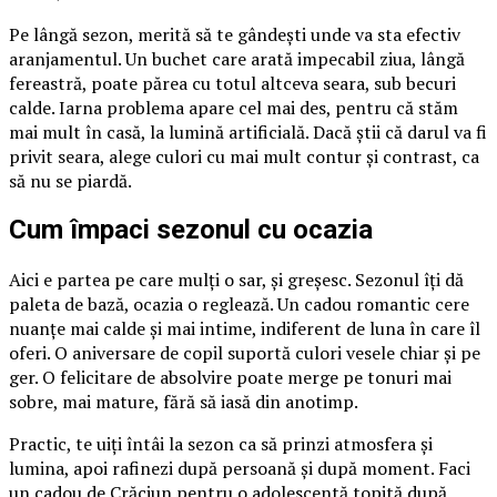
Pe lângă sezon, merită să te gândești unde va sta efectiv
aranjamentul. Un buchet care arată impecabil ziua, lângă
fereastră, poate părea cu totul altceva seara, sub becuri
calde. Iarna problema apare cel mai des, pentru că stăm
mai mult în casă, la lumină artificială. Dacă știi că darul va fi
privit seara, alege culori cu mai mult contur și contrast, ca
să nu se piardă.
Cum împaci sezonul cu ocazia
Aici e partea pe care mulți o sar, și greșesc. Sezonul îți dă
paleta de bază, ocazia o reglează. Un cadou romantic cere
nuanțe mai calde și mai intime, indiferent de luna în care îl
oferi. O aniversare de copil suportă culori vesele chiar și pe
ger. O felicitare de absolvire poate merge pe tonuri mai
sobre, mai mature, fără să iasă din anotimp.
Practic, te uiți întâi la sezon ca să prinzi atmosfera și
lumina, apoi rafinezi după persoană și după moment. Faci
un cadou de Crăciun pentru o adolescentă topită după