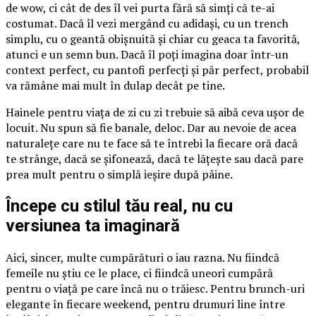
de wow, ci cât de des îl vei purta fără să simți că te-ai
costumat. Dacă îl vezi mergând cu adidași, cu un trench
simplu, cu o geantă obișnuită și chiar cu geaca ta favorită,
atunci e un semn bun. Dacă îl poți imagina doar într-un
context perfect, cu pantofi perfecți și păr perfect, probabil
va rămâne mai mult în dulap decât pe tine.
Hainele pentru viața de zi cu zi trebuie să aibă ceva ușor de
locuit. Nu spun să fie banale, deloc. Dar au nevoie de acea
naturalețe care nu te face să te întrebi la fiecare oră dacă
te strânge, dacă se șifonează, dacă te lățește sau dacă pare
prea mult pentru o simplă ieșire după pâine.
Începe cu stilul tău real, nu cu
versiunea ta imaginară
Aici, sincer, multe cumpărături o iau razna. Nu fiindcă
femeile nu știu ce le place, ci fiindcă uneori cumpără
pentru o viață pe care încă nu o trăiesc. Pentru brunch-uri
elegante în fiecare weekend, pentru drumuri line între