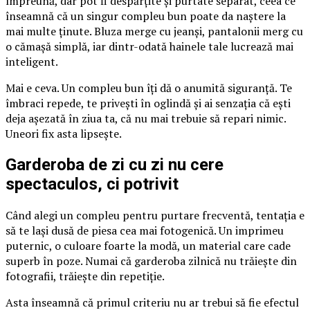
împreună, dar pot fi despărțite și purtate separat, ceea ce
înseamnă că un singur compleu bun poate da naștere la
mai multe ținute. Bluza merge cu jeanși, pantalonii merg cu
o cămașă simplă, iar dintr-odată hainele tale lucrează mai
inteligent.
Mai e ceva. Un compleu bun îți dă o anumită siguranță. Te
îmbraci repede, te privești în oglindă și ai senzația că ești
deja așezată în ziua ta, că nu mai trebuie să repari nimic.
Uneori fix asta lipsește.
Garderoba de zi cu zi nu cere
spectaculos, ci potrivit
Când alegi un compleu pentru purtare frecventă, tentația e
să te lași dusă de piesa cea mai fotogenică. Un imprimeu
puternic, o culoare foarte la modă, un material care cade
superb în poze. Numai că garderoba zilnică nu trăiește din
fotografii, trăiește din repetiție.
Asta înseamnă că primul criteriu nu ar trebui să fie efectul