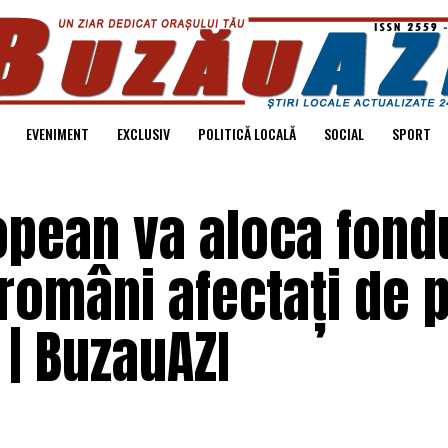
EVENIMENT
EXCLUSIV
POLITICĂ LOCALĂ
SOCIAL
SPORT
opean va aloca fond
 români afectați de 
 | BuzauAZI