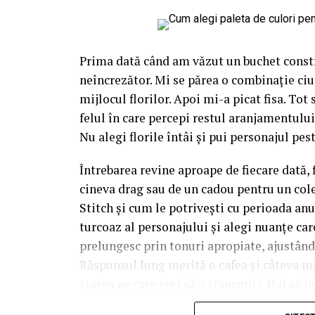
Prima dată când am văzut un buchet constr
neîncrezător. Mi se părea o combinație ciu
mijlocul florilor. Apoi mi-a picat fisa. Tot
felul în care percepi restul aranjamentului,
Nu alegi florile întâi și pui personajul pest
Întrebarea revine aproape de fiecare dată, 
cineva drag sau de un cadou pentru un cole
Stitch și cum le potrivești cu perioada anu
turcoaz al personajului și alegi nuanțe care 
prelungesc prin tonuri apropiate, ajustân
Răspunsul lung merită o cafea și câteva m
starea pe care vrei să o transmiți. Hai să l
manual.