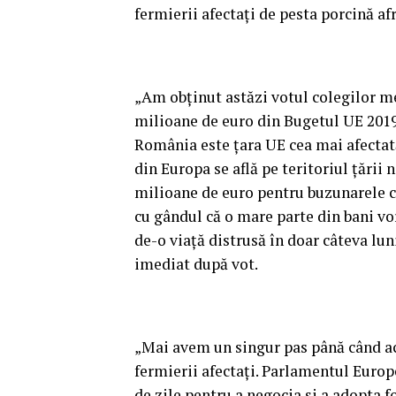
fermierii afectaţi de pesta porcină af
„Am obţinut astăzi votul colegilor m
milioane de euro din Bugetul UE 2019 
România este ţara UE cea mai afectat
din Europa se află pe teritoriul ţării
milioane de euro pentru buzunarele cr
cu gândul că o mare parte din bani vo
de-o viaţă distrusă în doar câteva lu
imediat după vot.
„Mai avem un singur pas până când ace
fermierii afectaţi. Parlamentul Europ
de zile pentru a negocia şi a adopta 