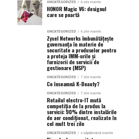
UNCATEGORIZED
6 zile inainte
HONOR Magic V6: designul
care se poartă
UNCATEGORIZED
6 zile inainte
Zyxel Networks îmbunătățește
guvernanța în materie de
securitate a produselor pentru
a proteja IMM-urile și
furnizorii de servicii de
gestionare (MSP)
UNCATEGORIZED
7 zile inainte
Ce înseamnă K-Beauty?
UNCATEGORIZED
7 zile inainte
Retailul electro-IT mută
competiția de la produs la
servicii: 90% dintre instalările
de aer condiționat, realizate în
cel mult trei zile
UNCATEGORIZED
o săptămână inainte