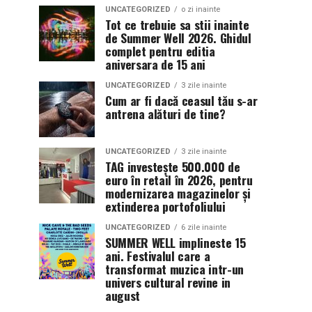
UNCATEGORIZED
o zi inainte
Tot ce trebuie sa stii inainte
de Summer Well 2026. Ghidul
complet pentru editia
aniversara de 15 ani
UNCATEGORIZED
3 zile inainte
Cum ar fi dacă ceasul tău s-ar
antrena alături de tine?
UNCATEGORIZED
3 zile inainte
TAG investește 500.000 de
euro în retail în 2026, pentru
modernizarea magazinelor și
extinderea portofoliului
UNCATEGORIZED
6 zile inainte
SUMMER WELL implineste 15
ani. Festivalul care a
transformat muzica intr-un
univers cultural revine in
august