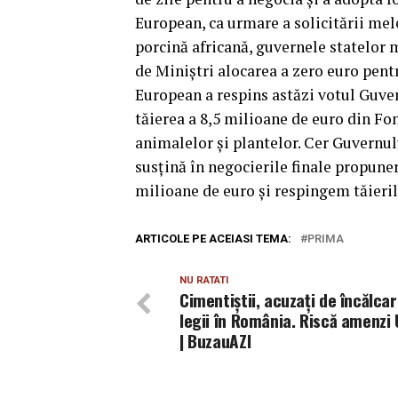
European, ca urmare a solicitării mel
porcină africană, guvernele statelor 
de Miniştri alocarea a zero euro pent
European a respins astăzi votul Guver
tăierea a 8,5 milioane de euro din F
animalelor şi plantelor. Cer Guvernul
susţină în negocierile finale propun
milioane de euro şi respingem tăieril
ARTICOLE PE ACEIASI TEMA:
PRIMA
NU RATATI
Cimentiştii, acuzaţi de încălca
legii în România. Riscă amenzi
| BuzauAZI