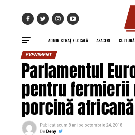
ADMINISTRAȚIE LOCALĂ
AFACERI
CULTURĂ
EVENIMENT
Parlamentul Eur
pentru fermierii
porcină africană
Publicat
acum 8 ani
pe
octombrie 24, 2018
De
Deny