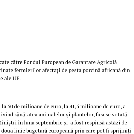
ocate către Fondul European de Garantare Agricolă
inate fermierilor afectaţi de pesta porcină africană din
re ale UE.
la 50 de milioane de euro, la 41,5 milioane de euro, a
ivind sănătatea animalelor şi plantelor, fusese votată
iniştri în luna septembrie şi a fost respinsă astăzi de
 doua linie bugetară europeană prin care pot fi sprijiniţi