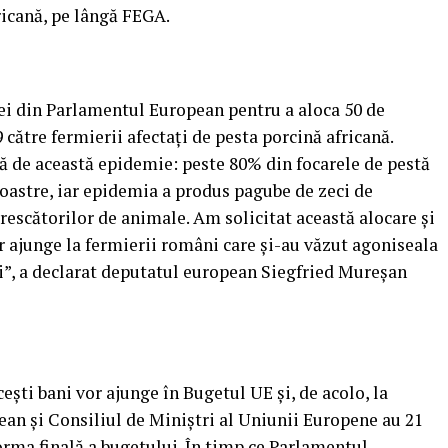
ricană, pe lângă FEGA.
ei din Parlamentul European pentru a aloca 50 de
către fermierii afectaţi de pesta porcină africană.
ă de această epidemie: peste 80% din focarele de pestă
 noastre, iar epidemia a produs pagube de zeci de
escătorilor de animale. Am solicitat această alocare şi
r ajunge la fermierii români care şi-au văzut agoniseala
ni”, a declarat deputatul european Siegfried Mureşan
şti bani vor ajunge în Bugetul UE şi, de acolo, la
ean şi Consiliul de Miniştri al Uniunii Europene au 21
forma finală a bugetului. În timp ce Parlamentul