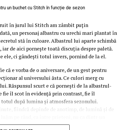
uit în jurul lui Stitch am zâmbit puțin
dată, un personaj albastru cu urechi mari plantat în
 secretul stă în culoare. Albastrul lui aparte schimbă
 iar de aici pornește toată discuția despre paletă.
e ele, ci gândești totul invers, pornind de la el.
fie că e vorba de o aniversare, de un gest pentru
cționar al universului ăsta. Ce culori merg cu
lui. Răspunsul scurt e că pornești de la albastrul-
fie îl scot în evidență prin contrast, fie îl
d totul după lumina și atmosfera sezonului.
inute, fiindcă depinde de anotimp, de lumină și de
e luăm pe rând, ca între prieteni, nu ca dintr-un