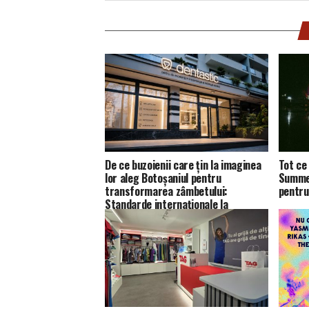
De ce buzoienii care țin la imaginea
Tot ce 
lor aleg Botoșaniul pentru
Summer
transformarea zâmbetului:
pentru
Standarde internaționale la
Dentastic