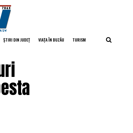
ȘTIRI DIN JUDEȚ
VIAȚA ÎN BUZĂU
TURISM
uri
pesta