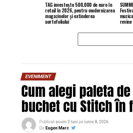
TAG investește 500.000 de euro în
SUMMER
retail în 2026, pentru modernizarea
Festiv
magazinelor și extinderea
muzica
portofoliului
revine
EVENIMENT
Cum alegi paleta de
buchet cu Stitch în 
Publicat
acum 2 luni
pe
iunie 8, 2026
De
Eugen Marc