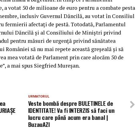
e, a votat 50 de milioane de euro pentru a combate pesta
membre, inclusiv Guvernul Dăncilă, au votat în Consiliul
ru fermierii afectaţi de pestă. Totodată, Parlamentul
nului Dăncilă şi al Consiliului de Miniştri privind
ondul pentru măsuri de urgenţă privind sănătatea
ui României să nu mai repete această greşeală şi să
erea mea votată de Parlament prin care alocăm 50 de
e”, a mai spus Siegfried Mureşan.
URMATORUL
rea
Veste bombă despre BULETINELE de
 URIAŞE
IDENTITATE! Va fi INTERZIS să faci un
lucru care până acum era banal |
BuzauAZI