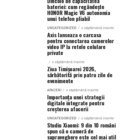
Dincolo de capacitatea
bateriei: cum regândește
HONOR Magic V6 autonomia
unui telefon pliabil
UNCATEGORIZED
o săptămână inainte
Axis lanseaza o carcasa
pentru conectarea camerelor
video IP la retele celulare
private
o săptămână inainte
Ziua Timișoarei 2026,
sărbătorită prin patru zile de
evenimente
AFACERI
o săptămână inainte
Importanța unei strategii
digitale integrate pentru
creșterea afacerii
UNCATEGORIZED
o săptămână inainte
Studiu Xiaomi: 9 din 10 români
spun că o cameră de
supraveghere este cel mai util