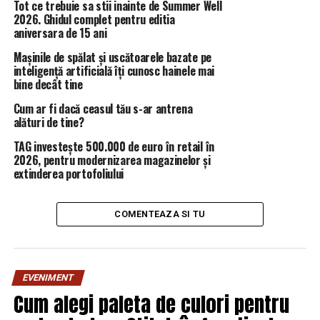
Tot ce trebuie sa stii inainte de Summer Well
antepronunţare a Consiliului Concurenţei în ceea ce
2026. Ghidul complet pentru editia
priveşte existenţa unei încălcări a Legii Concurenţei.
aniversara de 15 ani
Mașinile de spălat și uscătoarele bazate pe
Holcim, CRH şi Heidelbergcement pot produce anual
inteligență artificială îți cunosc hainele mai
11-12 milioane tone de ciment. Asta în condiţiile în
bine decât tine
care, HeidelbergCement, care deţine trei fabrici de
Cum ar fi dacă ceasul tău s-ar antrena
ciment, are închis unul dintre cuptoarele fabricii din
alături de tine?
Bicaz, iar CRH, care are două fabrici, are închis un
cuptor la unitatea de la Medgidia.
TAG investește 500.000 de euro în retail în
2026, pentru modernizarea magazinelor și
extinderea portofoliului
În România, consumul de ciment este în marja de 380-
400 de kilograme pe cap de locuitor, susţinut mai ales de
investiţiile private şi foarte puţin de infrastructură.
COMENTEAZA SI TU
Comparativ, în ţările occidentale, consumul pe cap de
locuitor este de circa 450-480 kg, în contextul în care
marea infrastructură rutieră a fost dezvoltată şi se
consumă prepondere cu întreţinerea acesteia.
EVENIMENT
Cum alegi paleta de culori pentru