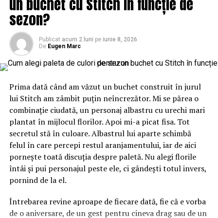
un buchet cu Stitch în funcție de
sezon?
ARTICOLE PE ACEIASI TEMA:
PRIMA
URMATORUL
Publicat
acum 2 luni
pe
iunie 8, 2026
Parlamentul European va aloca fonduri pentru fermierii
De
Eugen Marc
români afectați de pesta porcină africană | BuzauAZI
NU RATATI
A intrat în vigoare legea împotriva lenei! Ce sancțiuni
Prima dată când am văzut un buchet construit în jurul
riscă cei care refuză munca | BuzauAZI
lui Stitch am zâmbit puțin neîncrezător. Mi se părea o
combinație ciudată, un personaj albastru cu urechi mari
plantat în mijlocul florilor. Apoi mi-a picat fisa. Tot
secretul stă în culoare. Albastrul lui aparte schimbă
felul în care percepi restul aranjamentului, iar de aici
pornește toată discuția despre paletă. Nu alegi florile
întâi și pui personajul peste ele, ci gândești totul invers,
pornind de la el.
Întrebarea revine aproape de fiecare dată, fie că e vorba
de o aniversare, de un gest pentru cineva drag sau de un