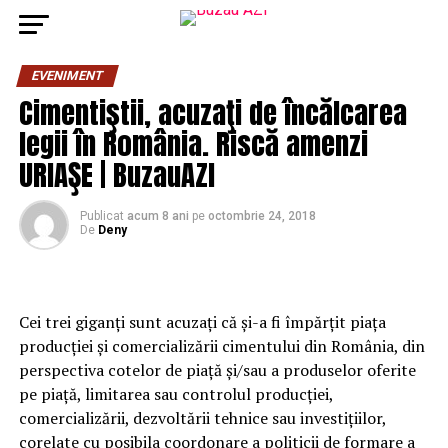
EVENIMENT
Cimentiştii, acuzaţi de încălcarea
legii în România. Riscă amenzi
URIAŞE | BuzauAZI
Publicat
acum 8 ani
pe
octombrie 24, 2018
De
Deny
Cei trei giganţi sunt acuzaţi că şi-a fi împărţit piaţa
producţiei şi comercializării cimentului din România, din
perspectiva cotelor de piaţă şi/sau a produselor oferite
pe piaţă, limitarea sau controlul producţiei,
comercializării, dezvoltării tehnice sau investiţiilor,
corelate cu posibila coordonare a politicii de formare a