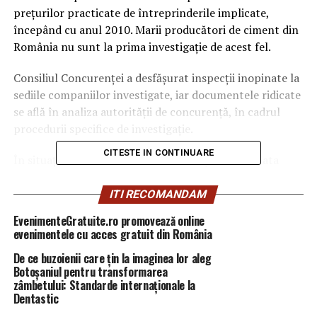
preţurilor practicate de întreprinderile implicate,
începând cu anul 2010. Marii producători de ciment din
România nu sunt la prima investigaţie de acest fel.
Consiliul Concurenţei a desfăşurat inspecţii inopinate la
sediile companiilor investigate, iar documentele ridicate
se află în analiza autorităţii de concurenţă, în cadrul
procedurii specifice de investigaţie.
CITESTE IN CONTINUARE
În situaţia în care Consiliul Concurenţei va constata
încălcarea regulilor de concurenţă, companiile implicate
riscă amenzi de până la 10% din cifra de afaceri. Cu toate
ITI RECOMANDAM
acestea, companiile care cooperează cu autoritatea de
EvenimenteGratuite.ro promovează online
concurenţă, în cadrul programului de clemenţă, pot
evenimentele cu acces gratuit din România
obţine imunitate la amendă sau reduceri substanţiale ale
De ce buzoienii care țin la imaginea lor aleg
amenzilor.
Botoșaniul pentru transformarea
zâmbetului: Standarde internaționale la
Inspecţiile inopinate constituie o etapă preliminară a
Dentastic
investigaţiei, iar efectuarea lor nu reprezintă o