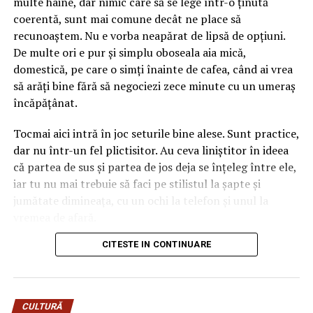
multe haine, dar nimic care să se lege într-o ținută
deja două culori în ecuație înainte să așezi o singură
coerentă, sunt mai comune decât ne place să
floare lângă el. Dacă ignori amănuntul ăsta, ajungi ușor
recunoaștem. Nu e vorba neapărat de lipsă de opțiuni.
la un aranjament care se bate cap în cap, în care
De multe ori e pur și simplu oboseala aia mică,
albastrul rece și florile nimeresc în registre care nu
domestică, pe care o simți înainte de cafea, când ai vrea
vorbesc între ele.
să arăți bine fără să negociezi zece minute cu un umeraș
încăpățânat.
Gândește-te la el ca la o piesă vestimentară cu
personalitate. Când porți ceva turcoaz, nu te îmbraci la
Tocmai aici intră în joc seturile bine alese. Sunt practice,
întâmplare pe dedesubt, ci cauți ce-l pune în valoare.
dar nu într-un fel plictisitor. Au ceva liniștitor în ideea
Aici e la fel. Albastrul cere ori contraste calde care îl
că partea de sus și partea de jos deja se înțeleg între ele,
scot în față, ori tonuri reci care îl liniștesc și îl extind.
iar tu nu mai trebuie să faci pe stilistul la șapte și
Sezonul intervine exact în decizia asta, pentru că ne
jumătate dimineața, cu un ochi la telefon și unul la
modelează așteptările legate de culoare aproape pe
vremea de afară.
nesimțite.
CITESTE IN CONTINUARE
Numai că nu orice compleu e bun pentru viața reală. Una
Mai e un lucru pe care l-am prins abia în timp. Florile
e să arate impecabil într-o fotografie de produs, cu
naturale și cele lucrate manual, din materiale textile sau
lumina perfectă și modelul care pare că n-a alergat
hârtie, reacționează diferit la aceeași culoare, în funcție
niciodată după autobuz, și alta e să funcționeze într-o zi
de lumina anotimpului. Un roz care pare delicat în
CULTURĂ