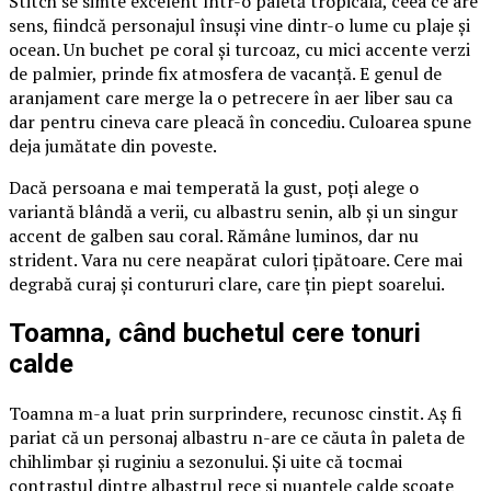
Stitch se simte excelent într-o paletă tropicală, ceea ce are
sens, fiindcă personajul însuși vine dintr-o lume cu plaje și
ocean. Un buchet pe coral și turcoaz, cu mici accente verzi
de palmier, prinde fix atmosfera de vacanță. E genul de
aranjament care merge la o petrecere în aer liber sau ca
dar pentru cineva care pleacă în concediu. Culoarea spune
deja jumătate din poveste.
Dacă persoana e mai temperată la gust, poți alege o
variantă blândă a verii, cu albastru senin, alb și un singur
accent de galben sau coral. Rămâne luminos, dar nu
strident. Vara nu cere neapărat culori țipătoare. Cere mai
degrabă curaj și contururi clare, care țin piept soarelui.
Toamna, când buchetul cere tonuri
calde
Toamna m-a luat prin surprindere, recunosc cinstit. Aș fi
pariat că un personaj albastru n-are ce căuta în paleta de
chihlimbar și ruginiu a sezonului. Și uite că tocmai
contrastul dintre albastrul rece și nuanțele calde scoate