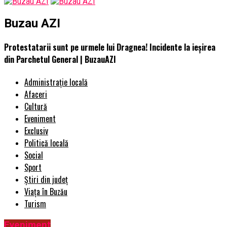
Buzau AZI
Protestatarii sunt pe urmele lui Dragnea! Incidente la ieșirea
din Parchetul General | BuzauAZI
Administrație locală
Afaceri
Cultură
Eveniment
Exclusiv
Politică locală
Social
Sport
Știri din județ
Viața în Buzău
Turism
Eveniment