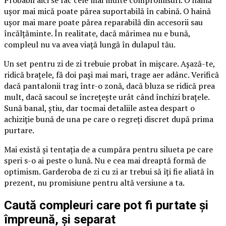
ușor mai mică poate părea suportabilă în cabină. O haină
ușor mai mare poate părea reparabilă din accesorii sau
încălțăminte. În realitate, dacă mărimea nu e bună,
compleul nu va avea viață lungă în dulapul tău.
Un set pentru zi de zi trebuie probat în mișcare. Așază-te,
ridică brațele, fă doi pași mai mari, trage aer adânc. Verifică
dacă pantalonii trag într-o zonă, dacă bluza se ridică prea
mult, dacă sacoul se încrețește urât când închizi brațele.
Sună banal, știu, dar tocmai detaliile astea despart o
achiziție bună de una pe care o regreți discret după prima
purtare.
Mai există și tentația de a cumpăra pentru silueta pe care
speri s-o ai peste o lună. Nu e cea mai dreaptă formă de
optimism. Garderoba de zi cu zi ar trebui să îți fie aliată în
prezent, nu promisiune pentru altă versiune a ta.
Caută compleuri care pot fi purtate și
împreună, și separat