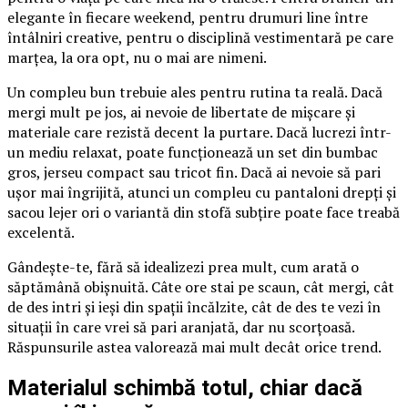
elegante în fiecare weekend, pentru drumuri line între
întâlniri creative, pentru o disciplină vestimentară pe care
marțea, la ora opt, nu o mai are nimeni.
Un compleu bun trebuie ales pentru rutina ta reală. Dacă
mergi mult pe jos, ai nevoie de libertate de mișcare și
materiale care rezistă decent la purtare. Dacă lucrezi într-
un mediu relaxat, poate funcționează un set din bumbac
gros, jerseu compact sau tricot fin. Dacă ai nevoie să pari
ușor mai îngrijită, atunci un compleu cu pantaloni drepți și
sacou lejer ori o variantă din stofă subțire poate face treabă
excelentă.
Gândește-te, fără să idealizezi prea mult, cum arată o
săptămână obișnuită. Câte ore stai pe scaun, cât mergi, cât
de des intri și ieși din spații încălzite, cât de des te vezi în
situații în care vrei să pari aranjată, dar nu scorțoasă.
Răspunsurile astea valorează mai mult decât orice trend.
Materialul schimbă totul, chiar dacă