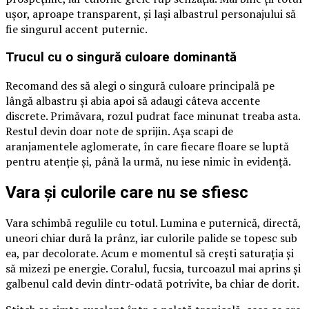
ușor, aproape transparent, și lași albastrul personajului să
fie singurul accent puternic.
Trucul cu o singură culoare dominantă
Recomand des să alegi o singură culoare principală pe
lângă albastru și abia apoi să adaugi câteva accente
discrete. Primăvara, rozul pudrat face minunat treaba asta.
Restul devin doar note de sprijin. Așa scapi de
aranjamentele aglomerate, în care fiecare floare se luptă
pentru atenție și, până la urmă, nu iese nimic în evidență.
Vara și culorile care nu se sfiesc
Vara schimbă regulile cu totul. Lumina e puternică, directă,
uneori chiar dură la prânz, iar culorile palide se topesc sub
ea, par decolorate. Acum e momentul să crești saturația și
să mizezi pe energie. Coralul, fucsia, turcoazul mai aprins și
galbenul cald devin dintr-odată potrivite, ba chiar de dorit.