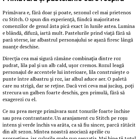
Primăvara e, fără doar și poate, sezonul cel mai prietenos
cu Stitch. O spun din experiență, fiindcă majoritatea
comenzilor de genul ăsta pică exact în lunile astea. Lumina
e blândă, difuză, iartă mult. Pastelurile prind viață fără să
pară sterse, iar albastrul personajului se așază firesc lângă
nuanțe deschise.
Direcția cea mai sigură rămâne combinația dintre roz
pudrat, lila pal și un alb cald, ușor cremos. Rozul leagă
personajul de accentele lui interioare, lila construiește o
punte între albastru și roz, iar albul aduce aer. O paletă
care nu strigă, dar se reține. Dacă vrei ceva mai jucăuș, poți
strecura un galben foarte deschis, gen primulă, fără să
exagerezi cu el.
Ce nu prea merge primăvara sunt tonurile foarte închise
sau prea contrastante. Un aranjament cu Stitch pe roșu
intens și verde închis va arăta, ca să fiu sincer, parcă rătăcit
din alt sezon. Mintea noastră asociază aprilie cu
prospețime, iar culorile grele rup senzația. Mai bine ții totul