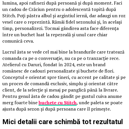
lumina, apoi rafinezi după persoană și după moment. Faci
un cadou de Crăciun pentru o adolescentă topită după
Stitch. Poți păstra albul și argintiul iernii, dar adaugi un roz
vesel care o reprezintă. Rămâi fidel sezonului și, în același
timp, personalizezi. Tocmai gândirea asta face diferența
între un buchet luat la repezeală și unul care chiar
comunică ceva.
Lucrul ăsta se vede cel mai bine la brandurile care tratează
comanda ca pe o conversație, nu ca pe o tranzacție rece.
Atelierul cu Daruri, fondat în 2024, este un brand
românesc de cadouri personalizate și buchete de flori.
Conceptul e orientat spre tineri, cu accent pe calitate și pe
un proces de comandă exclusiv, simplu și orientat către
client, de la selecție și mesaj pe panglică până la livrare.
Pentru genul ăsta de cadou gândit pe gustul cuiva anume
merg foarte bine
buchete cu Stitch
, unde paleta se poate
ajusta după sezon și după persoana care îl primește.
Mici detalii care schimbă tot rezultatul