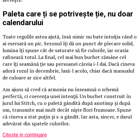
servește.
Paleta care ți se potrivește ție, nu doar
calendarului
Toate regulile astea ajută, însă nimic nu bate intuiția când o
ai exersată un pic. Sezonul îți dă un punct de plecare solid,
lumina îți spune cât de saturate să fie culorile, iar ocazia
rafinează totul. La final, cel mai bun buchet rămâne cel
care îți seamănă ție sau persoanei căreia i-l dai. Dacă cineva
adoră rozul în decembrie, lasă-l acolo, chiar dacă manualul
de culoare ar zice altfel.
Am ajuns să cred că armonia nu înseamnă o schemă
perfectă, ci coerența unei intenții. Un buchet construit în
jurul lui Stitch, cu o paletă gândită după anotimp și după
om, transmite mai mult decât niște flori frumoase. Spune
că cineva a stat puțin și s-a gândit. Iar asta, sincer, e darul
adevărat din spatele culorilor.
Citeste in continuare