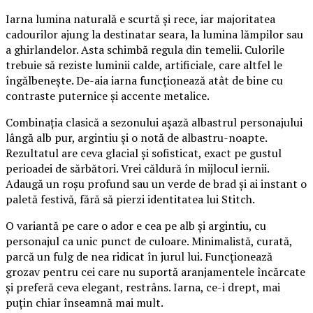
Iarna lumina naturală e scurtă și rece, iar majoritatea
cadourilor ajung la destinatar seara, la lumina lămpilor sau
a ghirlandelor. Asta schimbă regula din temelii. Culorile
trebuie să reziste luminii calde, artificiale, care altfel le
îngălbenește. De-aia iarna funcționează atât de bine cu
contraste puternice și accente metalice.
Combinația clasică a sezonului așază albastrul personajului
lângă alb pur, argintiu și o notă de albastru-noapte.
Rezultatul are ceva glacial și sofisticat, exact pe gustul
perioadei de sărbători. Vrei căldură în mijlocul iernii.
Adaugă un roșu profund sau un verde de brad și ai instant o
paletă festivă, fără să pierzi identitatea lui Stitch.
O variantă pe care o ador e cea pe alb și argintiu, cu
personajul ca unic punct de culoare. Minimalistă, curată,
parcă un fulg de nea ridicat în jurul lui. Funcționează
grozav pentru cei care nu suportă aranjamentele încărcate
și preferă ceva elegant, restrâns. Iarna, ce-i drept, mai
puțin chiar înseamnă mai mult.