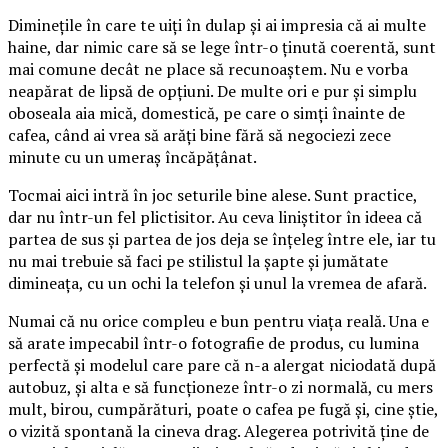
Diminețile în care te uiți în dulap și ai impresia că ai multe
haine, dar nimic care să se lege într-o ținută coerentă, sunt
mai comune decât ne place să recunoaștem. Nu e vorba
neapărat de lipsă de opțiuni. De multe ori e pur și simplu
oboseala aia mică, domestică, pe care o simți înainte de
cafea, când ai vrea să arăți bine fără să negociezi zece
minute cu un umeraș încăpățânat.
Tocmai aici intră în joc seturile bine alese. Sunt practice,
dar nu într-un fel plictisitor. Au ceva liniștitor în ideea că
partea de sus și partea de jos deja se înțeleg între ele, iar tu
nu mai trebuie să faci pe stilistul la șapte și jumătate
dimineața, cu un ochi la telefon și unul la vremea de afară.
Numai că nu orice compleu e bun pentru viața reală. Una e
să arate impecabil într-o fotografie de produs, cu lumina
perfectă și modelul care pare că n-a alergat niciodată după
autobuz, și alta e să funcționeze într-o zi normală, cu mers
mult, birou, cumpărături, poate o cafea pe fugă și, cine știe,
o vizită spontană la cineva drag. Alegerea potrivită ține de