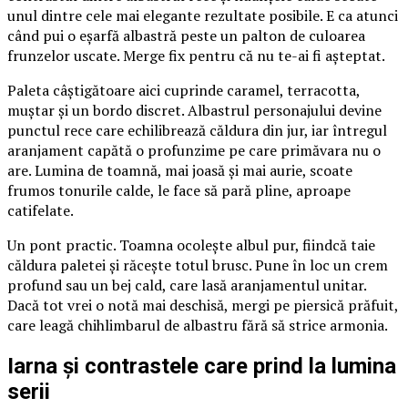
unul dintre cele mai elegante rezultate posibile. E ca atunci
când pui o eșarfă albastră peste un palton de culoarea
frunzelor uscate. Merge fix pentru că nu te-ai fi așteptat.
Paleta câștigătoare aici cuprinde caramel, terracotta,
muștar și un bordo discret. Albastrul personajului devine
punctul rece care echilibrează căldura din jur, iar întregul
aranjament capătă o profunzime pe care primăvara nu o
are. Lumina de toamnă, mai joasă și mai aurie, scoate
frumos tonurile calde, le face să pară pline, aproape
catifelate.
Un pont practic. Toamna ocolește albul pur, fiindcă taie
căldura paletei și răcește totul brusc. Pune în loc un crem
profund sau un bej cald, care lasă aranjamentul unitar.
Dacă tot vrei o notă mai deschisă, mergi pe piersică prăfuit,
care leagă chihlimbarul de albastru fără să strice armonia.
Iarna și contrastele care prind la lumina
serii