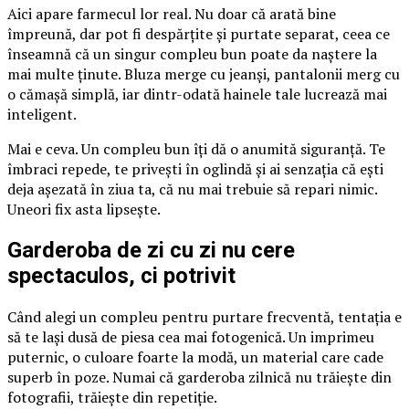
Aici apare farmecul lor real. Nu doar că arată bine
împreună, dar pot fi despărțite și purtate separat, ceea ce
înseamnă că un singur compleu bun poate da naștere la
mai multe ținute. Bluza merge cu jeanși, pantalonii merg cu
o cămașă simplă, iar dintr-odată hainele tale lucrează mai
inteligent.
Mai e ceva. Un compleu bun îți dă o anumită siguranță. Te
îmbraci repede, te privești în oglindă și ai senzația că ești
deja așezată în ziua ta, că nu mai trebuie să repari nimic.
Uneori fix asta lipsește.
Garderoba de zi cu zi nu cere
spectaculos, ci potrivit
Când alegi un compleu pentru purtare frecventă, tentația e
să te lași dusă de piesa cea mai fotogenică. Un imprimeu
puternic, o culoare foarte la modă, un material care cade
superb în poze. Numai că garderoba zilnică nu trăiește din
fotografii, trăiește din repetiție.