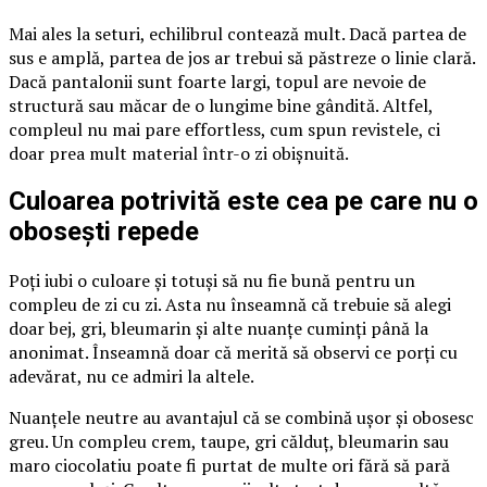
Mai ales la seturi, echilibrul contează mult. Dacă partea de
sus e amplă, partea de jos ar trebui să păstreze o linie clară.
Dacă pantalonii sunt foarte largi, topul are nevoie de
structură sau măcar de o lungime bine gândită. Altfel,
compleul nu mai pare effortless, cum spun revistele, ci
doar prea mult material într-o zi obișnuită.
Culoarea potrivită este cea pe care nu o
obosești repede
Poți iubi o culoare și totuși să nu fie bună pentru un
compleu de zi cu zi. Asta nu înseamnă că trebuie să alegi
doar bej, gri, bleumarin și alte nuanțe cuminți până la
anonimat. Înseamnă doar că merită să observi ce porți cu
adevărat, nu ce admiri la altele.
Nuanțele neutre au avantajul că se combină ușor și obosesc
greu. Un compleu crem, taupe, gri călduț, bleumarin sau
maro ciocolatiu poate fi purtat de multe ori fără să pară