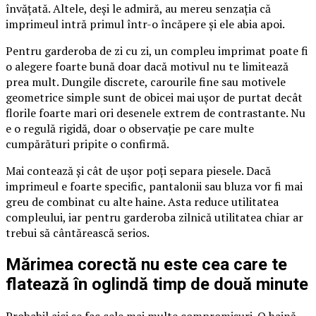
învățată. Altele, deși le admiră, au mereu senzația că
imprimeul intră primul într-o încăpere și ele abia apoi.
Pentru garderoba de zi cu zi, un compleu imprimat poate fi
o alegere foarte bună doar dacă motivul nu te limitează
prea mult. Dungile discrete, carourile fine sau motivele
geometrice simple sunt de obicei mai ușor de purtat decât
florile foarte mari ori desenele extrem de contrastante. Nu
e o regulă rigidă, doar o observație pe care multe
cumpărături pripite o confirmă.
Mai contează și cât de ușor poți separa piesele. Dacă
imprimeul e foarte specific, pantalonii sau bluza vor fi mai
greu de combinat cu alte haine. Asta reduce utilitatea
compleului, iar pentru garderoba zilnică utilitatea chiar ar
trebui să cântărească serios.
Mărimea corectă nu este cea care te
flatează în oglindă timp de două minute
Probabil aici se fac cele mai multe compromisuri. O haină