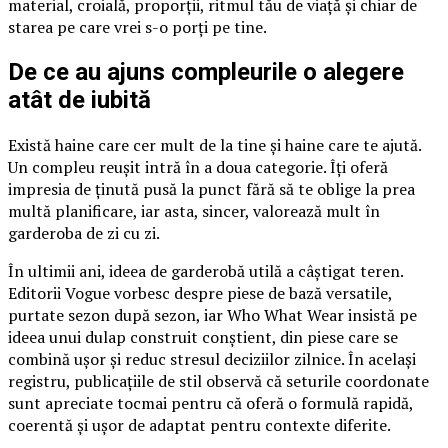
material, croială, proporții, ritmul tău de viață și chiar de
starea pe care vrei s-o porți pe tine.
De ce au ajuns compleurile o alegere
atât de iubită
Există haine care cer mult de la tine și haine care te ajută.
Un compleu reușit intră în a doua categorie. Îți oferă
impresia de ținută pusă la punct fără să te oblige la prea
multă planificare, iar asta, sincer, valorează mult în
garderoba de zi cu zi.
În ultimii ani, ideea de garderobă utilă a câștigat teren.
Editorii Vogue vorbesc despre piese de bază versatile,
purtate sezon după sezon, iar Who What Wear insistă pe
ideea unui dulap construit conștient, din piese care se
combină ușor și reduc stresul deciziilor zilnice. În același
registru, publicațiile de stil observă că seturile coordonate
sunt apreciate tocmai pentru că oferă o formulă rapidă,
coerentă și ușor de adaptat pentru contexte diferite.