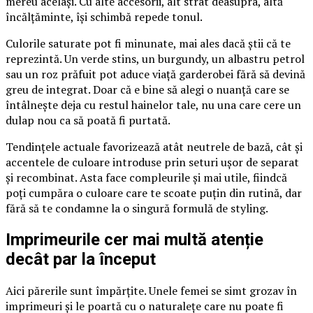
mereu același. Cu alte accesorii, alt strat deasupra, altă
încălțăminte, își schimbă repede tonul.
Culorile saturate pot fi minunate, mai ales dacă știi că te
reprezintă. Un verde stins, un burgundy, un albastru petrol
sau un roz prăfuit pot aduce viață garderobei fără să devină
greu de integrat. Doar că e bine să alegi o nuanță care se
întâlnește deja cu restul hainelor tale, nu una care cere un
dulap nou ca să poată fi purtată.
Tendințele actuale favorizează atât neutrele de bază, cât și
accentele de culoare introduse prin seturi ușor de separat
și recombinat. Asta face compleurile și mai utile, fiindcă
poți cumpăra o culoare care te scoate puțin din rutină, dar
fără să te condamne la o singură formulă de styling.
Imprimeurile cer mai multă atenție
decât par la început
Aici părerile sunt împărțite. Unele femei se simt grozav în
imprimeuri și le poartă cu o naturalețe care nu poate fi