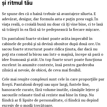
și ritmul tău
Se spune des că o haină trebuie să avantajeze silueta. E
adevărat, desigur, dar formula asta e puțin prea vagă. În
viața reală, o croială bună nu doar că îți vine bine, ci te lasă
să trăiești în ea fără să te pedepsească la fiecare mișcare.
Un pantaloni foarte strâmt poate arăta impecabil în
cabinele de probă și să devină obositor după două ore. Un
sacou foarte structurat poate ridica ținuta, dar dacă nu
poți sta comod la birou sau într-o mașină, începe să pară o
idee frumoasă și atât. Un top foarte scurt poate funcționa
excelent în anumite contexte, însă pentru garderoba
zilnică ai nevoie, de obicei, de ceva mai flexibil.
Cele mai reușite compleuri sunt cele în care proporțiile par
firești. Pantalonii drepți sau ușor largi, fustele line,
hanoracele curate, fără volume inutile, cămășile lejere și
sacourile relaxate tind să reziste mai bine în timp. Nu
fiindcă ar fi lipsite de personalitate, ci fiindcă nu depind
excesiv de o modă trecătoare.