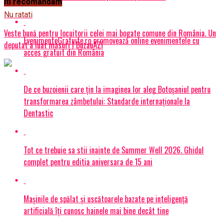
Iti recomandam
Nu ratati
Veste bună pentru locuitorii celei mai bogate comune din România. Un
EvenimenteGratuite.ro promovează online evenimentele cu
deputat a luat măsuri | BuzauAZI
acces gratuit din România
De ce buzoienii care țin la imaginea lor aleg Botoșaniul pentru
transformarea zâmbetului: Standarde internaționale la
Dentastic
Tot ce trebuie sa stii inainte de Summer Well 2026. Ghidul
complet pentru editia aniversara de 15 ani
Mașinile de spălat și uscătoarele bazate pe inteligență
artificială îți cunosc hainele mai bine decât tine