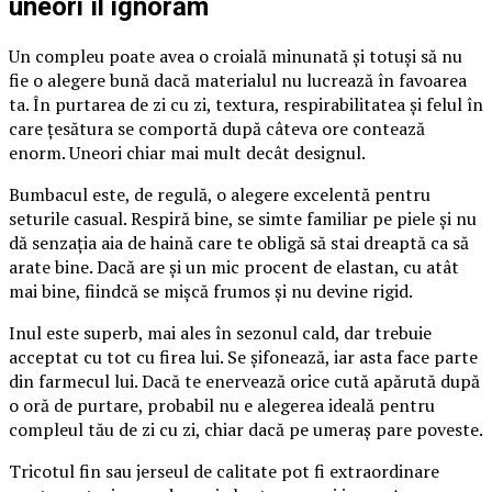
uneori îl ignorăm
Un compleu poate avea o croială minunată și totuși să nu
fie o alegere bună dacă materialul nu lucrează în favoarea
ta. În purtarea de zi cu zi, textura, respirabilitatea și felul în
care țesătura se comportă după câteva ore contează
enorm. Uneori chiar mai mult decât designul.
Bumbacul este, de regulă, o alegere excelentă pentru
seturile casual. Respiră bine, se simte familiar pe piele și nu
dă senzația aia de haină care te obligă să stai dreaptă ca să
arate bine. Dacă are și un mic procent de elastan, cu atât
mai bine, fiindcă se mișcă frumos și nu devine rigid.
Inul este superb, mai ales în sezonul cald, dar trebuie
acceptat cu tot cu firea lui. Se șifonează, iar asta face parte
din farmecul lui. Dacă te enervează orice cută apărută după
o oră de purtare, probabil nu e alegerea ideală pentru
compleul tău de zi cu zi, chiar dacă pe umeraș pare poveste.
Tricotul fin sau jerseul de calitate pot fi extraordinare