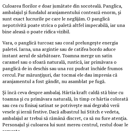
Culoarea florilor e doar jumătate din socoteală. Panglica,
ambalajul și fundalul aranjamentului contează enorm, și
sunt exact lucrurile pe care le neglijăm. O panglică
nepotrivită poate strica o paletă altfel impecabilă, iar una
bine aleasă o poate ridica vizibil.
Vara, o panglică turcoaz sau coral prelungește energia
paletei. Iarna, una argintie sau de catifea bordo aduce
instant aerul de sărbătoare. Toamna merge un satin
caramel sau o sfoară naturală, rustică, iar primăvara o
panglică de in deschis sau una roz pudrat închide frumos
cercul. Par mărunțișuri, dar tocmai ele dau impresia că
aranjamentul a fost gândit, nu asamblat pe fugă.
Și încă ceva despre ambalaj. Hârtia kraft caldă stă bine cu
toamna și cu primăvara naturală, în timp ce hârtia colorată
sau cea cu finisaj satinat se potrivește mai degrabă verii
vesele și iernii festive. Dacă albastrul lui Stitch e vedeta,
ambalajul ar trebui să rămână discret, ca să nu fure atenția.
Personajul și culoarea lui sunt mereu centrul, restul doar le