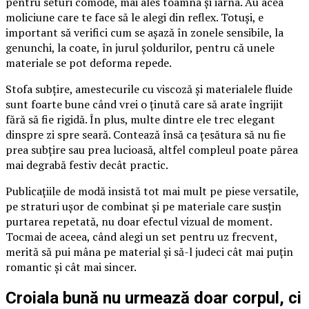
pentru seturi comode, mai ales toamna și iarna. Au acea
moliciune care te face să le alegi din reflex. Totuși, e
important să verifici cum se așază în zonele sensibile, la
genunchi, la coate, în jurul șoldurilor, pentru că unele
materiale se pot deforma repede.
Stofa subțire, amestecurile cu viscoză și materialele fluide
sunt foarte bune când vrei o ținută care să arate îngrijit
fără să fie rigidă. În plus, multe dintre ele trec elegant
dinspre zi spre seară. Contează însă ca țesătura să nu fie
prea subțire sau prea lucioasă, altfel compleul poate părea
mai degrabă festiv decât practic.
Publicațiile de modă insistă tot mai mult pe piese versatile,
pe straturi ușor de combinat și pe materiale care susțin
purtarea repetată, nu doar efectul vizual de moment.
Tocmai de aceea, când alegi un set pentru uz frecvent,
merită să pui mâna pe material și să-l judeci cât mai puțin
romantic și cât mai sincer.
Croiala bună nu urmează doar corpul, ci