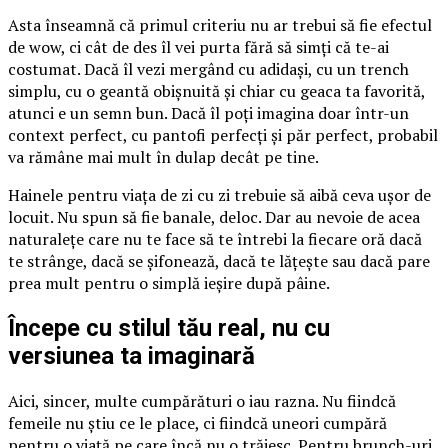
Asta înseamnă că primul criteriu nu ar trebui să fie efectul
de wow, ci cât de des îl vei purta fără să simți că te-ai
costumat. Dacă îl vezi mergând cu adidași, cu un trench
simplu, cu o geantă obișnuită și chiar cu geaca ta favorită,
atunci e un semn bun. Dacă îl poți imagina doar într-un
context perfect, cu pantofi perfecți și păr perfect, probabil
va rămâne mai mult în dulap decât pe tine.
Hainele pentru viața de zi cu zi trebuie să aibă ceva ușor de
locuit. Nu spun să fie banale, deloc. Dar au nevoie de acea
naturalețe care nu te face să te întrebi la fiecare oră dacă
te strânge, dacă se șifonează, dacă te lățește sau dacă pare
prea mult pentru o simplă ieșire după pâine.
Începe cu stilul tău real, nu cu
versiunea ta imaginară
Aici, sincer, multe cumpărături o iau razna. Nu fiindcă
femeile nu știu ce le place, ci fiindcă uneori cumpără
pentru o viață pe care încă nu o trăiesc. Pentru brunch-uri