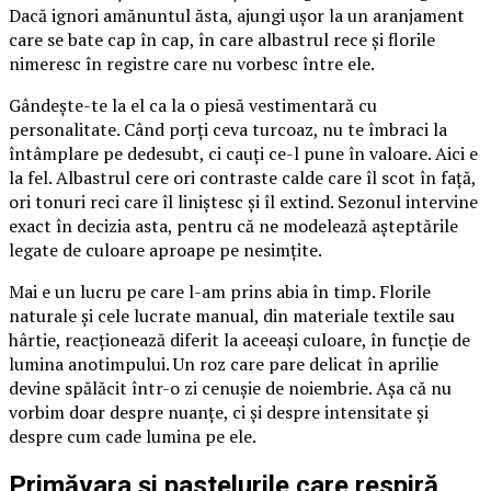
Dacă ignori amănuntul ăsta, ajungi ușor la un aranjament
care se bate cap în cap, în care albastrul rece și florile
nimeresc în registre care nu vorbesc între ele.
Gândește-te la el ca la o piesă vestimentară cu
personalitate. Când porți ceva turcoaz, nu te îmbraci la
întâmplare pe dedesubt, ci cauți ce-l pune în valoare. Aici e
la fel. Albastrul cere ori contraste calde care îl scot în față,
ori tonuri reci care îl liniștesc și îl extind. Sezonul intervine
exact în decizia asta, pentru că ne modelează așteptările
legate de culoare aproape pe nesimțite.
Mai e un lucru pe care l-am prins abia în timp. Florile
naturale și cele lucrate manual, din materiale textile sau
hârtie, reacționează diferit la aceeași culoare, în funcție de
lumina anotimpului. Un roz care pare delicat în aprilie
devine spălăcit într-o zi cenușie de noiembrie. Așa că nu
vorbim doar despre nuanțe, ci și despre intensitate și
despre cum cade lumina pe ele.
Primăvara și pastelurile care respiră