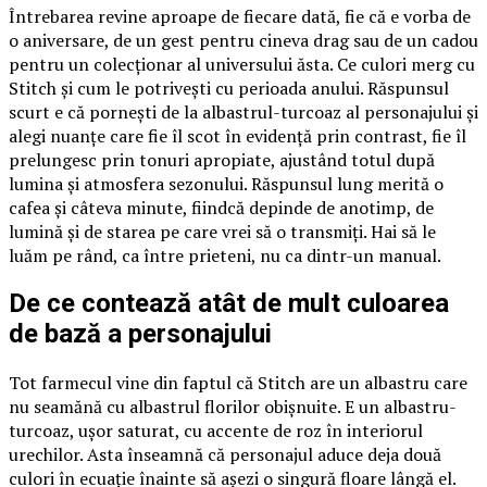
Întrebarea revine aproape de fiecare dată, fie că e vorba de
o aniversare, de un gest pentru cineva drag sau de un cadou
pentru un colecționar al universului ăsta. Ce culori merg cu
Stitch și cum le potrivești cu perioada anului. Răspunsul
scurt e că pornești de la albastrul-turcoaz al personajului și
alegi nuanțe care fie îl scot în evidență prin contrast, fie îl
prelungesc prin tonuri apropiate, ajustând totul după
lumina și atmosfera sezonului. Răspunsul lung merită o
cafea și câteva minute, fiindcă depinde de anotimp, de
lumină și de starea pe care vrei să o transmiți. Hai să le
luăm pe rând, ca între prieteni, nu ca dintr-un manual.
De ce contează atât de mult culoarea
de bază a personajului
Tot farmecul vine din faptul că Stitch are un albastru care
nu seamănă cu albastrul florilor obișnuite. E un albastru-
turcoaz, ușor saturat, cu accente de roz în interiorul
urechilor. Asta înseamnă că personajul aduce deja două
culori în ecuație înainte să așezi o singură floare lângă el.