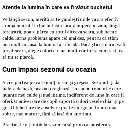
Atenție la lumina în care va fi văzut buchetul
Pe lângă sezon, merită să te gândești unde va sta efectiv
aranjamentul. Un buchet care arată impecabil ziua, lângă
fereastră, poate părea cu totul altceva seara, sub becuri
calde. Iarna problema apare cel mai des, pentru că stăm
mai mult în casă, la lumină artificială. Dacă știi că darul va fi
privit seara, alege culori cu mai mult contur și contrast, ca
să nu se piardă.
Cum împaci sezonul cu ocazia
Aici e partea pe care mulți o sar, și greșesc. Sezonul îți dă
paleta de bază, ocazia o reglează. Un cadou romantic cere
nuanțe mai calde și mai intime, indiferent de luna în care îl
oferi. O aniversare de copil suportă culori vesele chiar și pe
ger. O felicitare de absolvire poate merge pe tonuri mai
sobre, mai mature, fără să iasă din anotimp.
Practic, te uiți întâi la sezon ca să prinzi atmosfera și