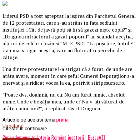
Liderul PSD a fost aşteptat la ieşirea din Parchetul General
de 12 protestatari, care s-au strâns în faţa sediului
instituţiei. „Cât de javră poţi să fii să gazezi nişte copii?” şi
„Dragnea infractorul a gazat poporul” au scandat aceştia,
alături de celebra lozincă ”M.IE PSD”. ”La puşcărie, hoţule!”,
i-au mai strigat aceştia, care au fluturat o pereche de
cătuşe.
Una dintre protestatare i-a strigat că a furat, de unde are
atâta avere, moment în care şeful Camerei Deputaţilor s-a
enervat şi a ridicat vocea la ea, potrivit stiripesurse.ro.
”Poate dvs, doamnă, nu eu. Nu am furat nimic, absolut
nimic. Unde e bogăţia mea, unde e? Nu v-aţi săturat de
atâtea minciuni?”, a replicat răstit Dragnea.
Articole pe aceiasi tema:
prima
Urmatorul
Citeste in continuare
Cum ademenește Loteria Română jucătorii | BuzauAZI