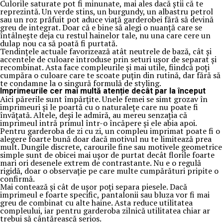
Culorile saturate pot fi minunate, mai ales dacă știi că te
reprezintă. Un verde stins, un burgundy, un albastru petrol
sau un roz prăfuit pot aduce viață garderobei fără să devină
greu de integrat. Doar că e bine să alegi o nuanță care se
întâlnește deja cu restul hainelor tale, nu una care cere un
dulap nou ca să poată fi purtată.
Tendințele actuale favorizează atât neutrele de bază, cât și
accentele de culoare introduse prin seturi ușor de separat și
recombinat. Asta face compleurile și mai utile, fiindcă poți
cumpăra o culoare care te scoate puțin din rutină, dar fără să
te condamne la o singură formulă de styling.
Imprimeurile cer mai multă atenție decât par la început
Aici părerile sunt împărțite. Unele femei se simt grozav în
imprimeuri și le poartă cu o naturalețe care nu poate fi
învățată. Altele, deși le admiră, au mereu senzația că
imprimeul intră primul într-o încăpere și ele abia apoi.
Pentru garderoba de zi cu zi, un compleu imprimat poate fi o
alegere foarte bună doar dacă motivul nu te limitează prea
mult. Dungile discrete, carourile fine sau motivele geometrice
simple sunt de obicei mai ușor de purtat decât florile foarte
mari ori desenele extrem de contrastante. Nu e o regulă
rigidă, doar o observație pe care multe cumpărături pripite o
confirmă.
Mai contează și cât de ușor poți separa piesele. Dacă
imprimeul e foarte specific, pantalonii sau bluza vor fi mai
greu de combinat cu alte haine. Asta reduce utilitatea
compleului, iar pentru garderoba zilnică utilitatea chiar ar
trebui să cântărească serios.