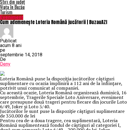
Știri din județ
Viața în Buzău
Turism
Eveniment
Cum ademenește Loteria Română jucătorii | BuzauAZI
Publicat
acum 8 ani
pe
septembrie 14, 2018
De
Deny
Loteria Română pune la dispoziţia jucătorilor câştiguri
suplimentare cu ocazia împlinirii a 112 ani de la înfiinţare,
potrivit unui comunicat al companiei.
Cu această ocazie, Loteria Română organizează duminică, 16
septembrie, Tragerile Speciale Loto Aniversare, eveniment
care presupune două trageri pentru fiecare din jocurile Loto
6/49, Joker şi Loto 5/40.
Jucătorilor le sunt puse la dispoziţie câştiguri suplimentare
de 350.000 de lei
Pentru cea de-a doua tragere, cea suplimentară, Loteria
Română suplimentează fondul de câştiguri al categoriei I,
după cum urmează: Loto 6/49 – 200.000 de lei, Joker –