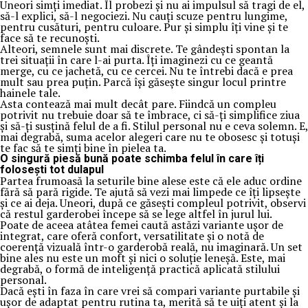
Uneori simți imediat. Îl probezi și nu ai impulsul să tragi de el,
să-l explici, să-l negociezi. Nu cauți scuze pentru lungime,
pentru cusături, pentru culoare. Pur și simplu îți vine și te
face să te recunoști.
Alteori, semnele sunt mai discrete. Te gândești spontan la
trei situații în care l-ai purta. Îți imaginezi cu ce geantă
merge, cu ce jachetă, cu ce cercei. Nu te întrebi dacă e prea
mult sau prea puțin. Parcă își găsește singur locul printre
hainele tale.
Asta contează mai mult decât pare. Fiindcă un compleu
potrivit nu trebuie doar să te îmbrace, ci să-ți simplifice ziua
și să-ți susțină felul de a fi. Stilul personal nu e ceva solemn. E,
mai degrabă, suma acelor alegeri care nu te obosesc și totuși
te fac să te simți bine în pielea ta.
O singură piesă bună poate schimba felul în care îți
folosești tot dulapul
Partea frumoasă la seturile bine alese este că ele aduc ordine
fără să pară rigide. Te ajută să vezi mai limpede ce îți lipsește
și ce ai deja. Uneori, după ce găsești compleul potrivit, observi
că restul garderobei începe să se lege altfel în jurul lui.
Poate de aceea atâtea femei caută astăzi variante ușor de
integrat, care oferă confort, versatilitate și o notă de
coerență vizuală într-o garderobă reală, nu imaginară. Un set
bine ales nu este un moft și nici o soluție leneșă. Este, mai
degrabă, o formă de inteligență practică aplicată stilului
personal.
Dacă ești în faza în care vrei să compari variante purtabile și
ușor de adaptat pentru rutina ta, merită să te uiți atent și la