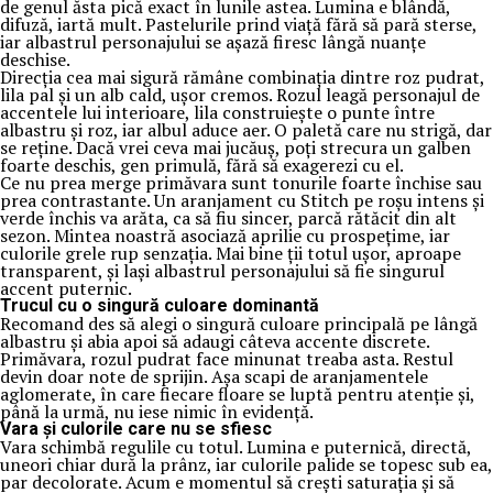
de genul ăsta pică exact în lunile astea. Lumina e blândă,
difuză, iartă mult. Pastelurile prind viață fără să pară sterse,
iar albastrul personajului se așază firesc lângă nuanțe
deschise.
Direcția cea mai sigură rămâne combinația dintre roz pudrat,
lila pal și un alb cald, ușor cremos. Rozul leagă personajul de
accentele lui interioare, lila construiește o punte între
albastru și roz, iar albul aduce aer. O paletă care nu strigă, dar
se reține. Dacă vrei ceva mai jucăuș, poți strecura un galben
foarte deschis, gen primulă, fără să exagerezi cu el.
Ce nu prea merge primăvara sunt tonurile foarte închise sau
prea contrastante. Un aranjament cu Stitch pe roșu intens și
verde închis va arăta, ca să fiu sincer, parcă rătăcit din alt
sezon. Mintea noastră asociază aprilie cu prospețime, iar
culorile grele rup senzația. Mai bine ții totul ușor, aproape
transparent, și lași albastrul personajului să fie singurul
accent puternic.
Trucul cu o singură culoare dominantă
Recomand des să alegi o singură culoare principală pe lângă
albastru și abia apoi să adaugi câteva accente discrete.
Primăvara, rozul pudrat face minunat treaba asta. Restul
devin doar note de sprijin. Așa scapi de aranjamentele
aglomerate, în care fiecare floare se luptă pentru atenție și,
până la urmă, nu iese nimic în evidență.
Vara și culorile care nu se sfiesc
Vara schimbă regulile cu totul. Lumina e puternică, directă,
uneori chiar dură la prânz, iar culorile palide se topesc sub ea,
par decolorate. Acum e momentul să crești saturația și să