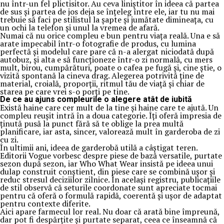
nu într-un fel plictisitor. Au ceva liniștitor în ideea că partea
de sus și partea de jos deja se înțeleg între ele, iar tu nu mai
trebuie să faci pe stilistul la șapte și jumătate dimineața, cu
un ochi la telefon și unul la vremea de afară.
Numai că nu orice compleu e bun pentru viața reală. Una e să
arate impecabil într-o fotografie de produs, cu lumina
perfectă și modelul care pare că n-a alergat niciodată după
autobuz, și alta e să funcționeze într-o zi normală, cu mers
mult, birou, cumpărături, poate o cafea pe fugă și, cine știe, o
vizită spontană la cineva drag. Alegerea potrivită ține de
material, croială, proporții, ritmul tău de viață și chiar de
starea pe care vrei s-o porți pe tine.
De ce au ajuns compleurile o alegere atât de iubită
Există haine care cer mult de la tine și haine care te ajută. Un
compleu reușit intră în a doua categorie. Îți oferă impresia de
ținută pusă la punct fără să te oblige la prea multă
planificare, iar asta, sincer, valorează mult în garderoba de zi
cu zi.
În ultimii ani, ideea de garderobă utilă a câștigat teren.
Editorii Vogue vorbesc despre piese de bază versatile, purtate
sezon după sezon, iar Who What Wear insistă pe ideea unui
dulap construit conștient, din piese care se combină ușor și
reduc stresul deciziilor zilnice. În același registru, publicațiile
de stil observă că seturile coordonate sunt apreciate tocmai
pentru că oferă o formulă rapidă, coerentă și ușor de adaptat
pentru contexte diferite.
Aici apare farmecul lor real. Nu doar că arată bine împreună,
dar pot fi despărțite și purtate separat, ceea ce înseamnă că