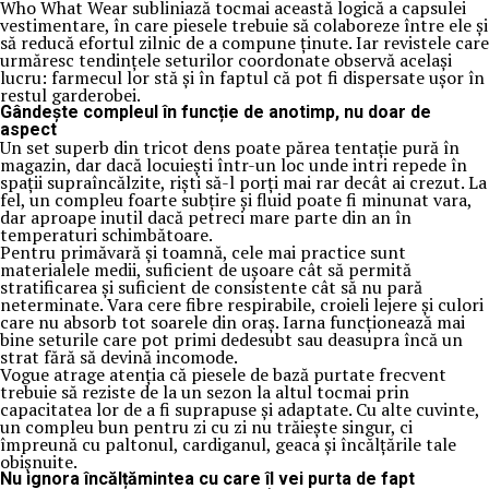
Who What Wear subliniază tocmai această logică a capsulei
vestimentare, în care piesele trebuie să colaboreze între ele și
să reducă efortul zilnic de a compune ținute. Iar revistele care
urmăresc tendințele seturilor coordonate observă același
lucru: farmecul lor stă și în faptul că pot fi dispersate ușor în
restul garderobei.
Gândește compleul în funcție de anotimp, nu doar de
aspect
Un set superb din tricot dens poate părea tentație pură în
magazin, dar dacă locuiești într-un loc unde intri repede în
spații supraîncălzite, riști să-l porți mai rar decât ai crezut. La
fel, un compleu foarte subțire și fluid poate fi minunat vara,
dar aproape inutil dacă petreci mare parte din an în
temperaturi schimbătoare.
Pentru primăvară și toamnă, cele mai practice sunt
materialele medii, suficient de ușoare cât să permită
stratificarea și suficient de consistente cât să nu pară
neterminate. Vara cere fibre respirabile, croieli lejere și culori
care nu absorb tot soarele din oraș. Iarna funcționează mai
bine seturile care pot primi dedesubt sau deasupra încă un
strat fără să devină incomode.
Vogue atrage atenția că piesele de bază purtate frecvent
trebuie să reziste de la un sezon la altul tocmai prin
capacitatea lor de a fi suprapuse și adaptate. Cu alte cuvinte,
un compleu bun pentru zi cu zi nu trăiește singur, ci
împreună cu paltonul, cardiganul, geaca și încălțările tale
obișnuite.
Nu ignora încălțămintea cu care îl vei purta de fapt