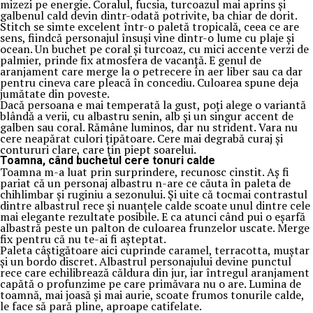
mizezi pe energie. Coralul, fucsia, turcoazul mai aprins și
galbenul cald devin dintr-odată potrivite, ba chiar de dorit.
Stitch se simte excelent într-o paletă tropicală, ceea ce are
sens, fiindcă personajul însuși vine dintr-o lume cu plaje și
ocean. Un buchet pe coral și turcoaz, cu mici accente verzi de
palmier, prinde fix atmosfera de vacanță. E genul de
aranjament care merge la o petrecere în aer liber sau ca dar
pentru cineva care pleacă în concediu. Culoarea spune deja
jumătate din poveste.
Dacă persoana e mai temperată la gust, poți alege o variantă
blândă a verii, cu albastru senin, alb și un singur accent de
galben sau coral. Rămâne luminos, dar nu strident. Vara nu
cere neapărat culori țipătoare. Cere mai degrabă curaj și
contururi clare, care țin piept soarelui.
Toamna, când buchetul cere tonuri calde
Toamna m-a luat prin surprindere, recunosc cinstit. Aș fi
pariat că un personaj albastru n-are ce căuta în paleta de
chihlimbar și ruginiu a sezonului. Și uite că tocmai contrastul
dintre albastrul rece și nuanțele calde scoate unul dintre cele
mai elegante rezultate posibile. E ca atunci când pui o eșarfă
albastră peste un palton de culoarea frunzelor uscate. Merge
fix pentru că nu te-ai fi așteptat.
Paleta câștigătoare aici cuprinde caramel, terracotta, muștar
și un bordo discret. Albastrul personajului devine punctul
rece care echilibrează căldura din jur, iar întregul aranjament
capătă o profunzime pe care primăvara nu o are. Lumina de
toamnă, mai joasă și mai aurie, scoate frumos tonurile calde,
le face să pară pline, aproape catifelate.