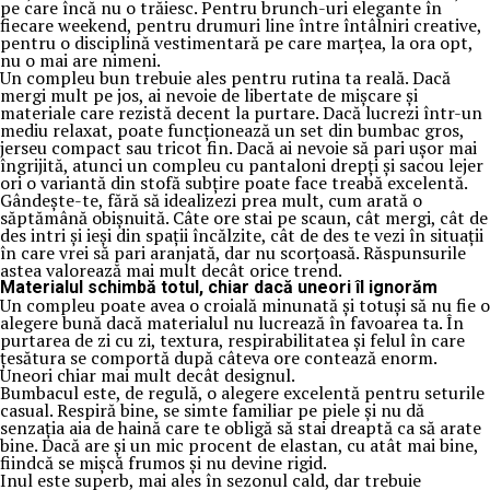
pe care încă nu o trăiesc. Pentru brunch-uri elegante în
fiecare weekend, pentru drumuri line între întâlniri creative,
pentru o disciplină vestimentară pe care marțea, la ora opt,
nu o mai are nimeni.
Un compleu bun trebuie ales pentru rutina ta reală. Dacă
mergi mult pe jos, ai nevoie de libertate de mișcare și
materiale care rezistă decent la purtare. Dacă lucrezi într-un
mediu relaxat, poate funcționează un set din bumbac gros,
jerseu compact sau tricot fin. Dacă ai nevoie să pari ușor mai
îngrijită, atunci un compleu cu pantaloni drepți și sacou lejer
ori o variantă din stofă subțire poate face treabă excelentă.
Gândește-te, fără să idealizezi prea mult, cum arată o
săptămână obișnuită. Câte ore stai pe scaun, cât mergi, cât de
des intri și ieși din spații încălzite, cât de des te vezi în situații
în care vrei să pari aranjată, dar nu scorțoasă. Răspunsurile
astea valorează mai mult decât orice trend.
Materialul schimbă totul, chiar dacă uneori îl ignorăm
Un compleu poate avea o croială minunată și totuși să nu fie o
alegere bună dacă materialul nu lucrează în favoarea ta. În
purtarea de zi cu zi, textura, respirabilitatea și felul în care
țesătura se comportă după câteva ore contează enorm.
Uneori chiar mai mult decât designul.
Bumbacul este, de regulă, o alegere excelentă pentru seturile
casual. Respiră bine, se simte familiar pe piele și nu dă
senzația aia de haină care te obligă să stai dreaptă ca să arate
bine. Dacă are și un mic procent de elastan, cu atât mai bine,
fiindcă se mișcă frumos și nu devine rigid.
Inul este superb, mai ales în sezonul cald, dar trebuie