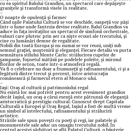
cu ea spiritul Balului Grandios, un spectacol care depășește
granițele și transformă visele în realitate.
–
O noapte de opulență și farmec
Când ușile Palatului Culturii se vor deschide, oaspeții vor păși
într-o lume unde fantezia devine realitate. Balul Grandios va
aduce în fața invitaților un spectacol de simfonii orchestrale,
valsuri care plutesc prin aer ca niște ecouri ale trecutului, și
cine cu lumânări demne de regalitate.
Nobili din toată Europa și nu numai se vor reuni, uniți sub
semnul grației, moștenirii și eleganței. Fiecare detaliu va purta
semnătura stilului Monte Carlo: strălucirea cupelor de
șampanie, foșnetul mătăsii pe podelele poleite, și mirosul
florilor de sezon, toate într-o atmosferă regală.
Va fi o celebrare nu doar a frumuseții și rafinamentului, ci și a
legăturii dintre trecut și prezent, între aristocrația
românească și farmecul etern al Monaco-ului.
–
Iași: Oraș al culturii și patrimoniului regal
Nu există loc mai potrivit pentru acest eveniment grandios
decât Iașiul, un oraș a cărui esență este pătrunsă de eleganță
aristocratică și prestigiu cultural. Cunoscut drept Capitala
Culturală a Europei și Oraș Regal, Iașiul a fost de multă vreme
un simbol al intelectului, rafinamentului și strălucirii
artistice.
Străzile sale spun povești cu poeți și regi, iar palatele și
monumentele sale aduc un omagiu trecutului nobil. În
centrul acestei sărbători se află Palatul Culturii, o bijuterie