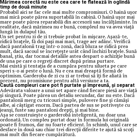
Mărimea corectă nu este cea care te flatează în oglindă
timp de două minute
Probabil aici se fac cele mai multe compromisuri. O haină ușor
mai mică poate părea suportabilă în cabină. O haină ușor mai
mare poate părea reparabilă din accesorii sau încălțăminte. În
realitate, dacă mărimea nu e bună, compleul nu va avea viață
lungă în dulapul tău.
Un set pentru zi de zi trebuie probat în mișcare. Așază-te,
ridică brațele, fă doi pași mai mari, trage aer adânc. Verifică
dacă pantalonii trag într-o zonă, dacă bluza se ridică prea
mult, dacă sacoul se încrețește urât când închizi brațele. Sună
banal, știu, dar tocmai detaliile astea despart o achiziție bună
de una pe care o regreți discret după prima purtare.
Mai există și tentația de a cumpăra pentru silueta pe care
speri s-o ai peste o lună. Nu e cea mai dreaptă formă de
optimism. Garderoba de zi cu zi ar trebui să îți fie aliată în
prezent, nu promisiune pentru altă versiune a ta.
Caută compleuri care pot fi purtate și împreună, și separat
Adevărata valoare a unui set apare când fiecare piesă are viață
și singură. Poate părea un detaliu secundar, dar nu este. Dacă
pantalonii merg cu tricouri simple, pulovere fine și cămăși
albe, ai câștigat enorm. Dacă partea de sus se potrivește cu
jeanși, fuste sau pantaloni drepți, și mai bine.
Așa se construiește o garderobă inteligentă, nu doar una
ordonată. Un compleu purtat doar în formula lui originală
poate fi frumos, dar nu foarte eficient. În schimb, unul care se
desface în două sau chiar trei direcții diferite te ajută să scoți
mai mult din fiecare cumpărătură.