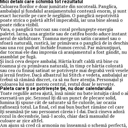
Mici detalii care schimbă tot rezultatul
Culoarea florilor e doar jumătate din socoteală. Panglica,
ambalajul și fundalul aranjamentului contează enorm, și sunt
exact lucrurile pe care le neglijăm. O panglică nepotrivită
poate strica o paletă altfel impecabilă, iar una bine aleasă o
poate ridica vizibil.
Vara, o panglică turcoaz sau coral prelungește energia
paletei. Iarna, una argintie sau de catifea bordo aduce instant
aerul de sărbătoare. Toamna merge un satin caramel sau o
sfoară naturală, rustică, iar primăvara o panglică de in deschis
sau una roz pudrat închide frumos cercul. Par mărunțișuri,
dar tocmai ele dau impresia că aranjamentul a fost gândit, nu
asamblat pe fugă.
Și încă ceva despre ambalaj. Hârtia kraft caldă stă bine cu
toamna și cu primăvara naturală, în timp ce hârtia colorată
sau cea cu finisaj satinat se potrivește mai degrabă verii vesele
și iernii festive. Dacă albastrul lui Stitch e vedeta, ambalajul ar
trebui să rămână discret, ca să nu fure atenția. Personajul și
culoarea lui sunt mereu centrul, restul doar le servește.
Paleta care ți se potrivește ție, nu doar calendarului
Toate regulile astea ajută, însă nimic nu bate intuiția când o ai
exersată un pic. Sezonul îți dă un punct de plecare solid,
lumina îți spune cât de saturate să fie culorile, iar ocazia
rafinează totul. La final, cel mai bun buchet rămâne cel care
îți seamănă ție sau persoanei căreia i-l dai. Dacă cineva adoră
rozul în decembrie, lasă-l acolo, chiar dacă manualul de
culoare ar zice altfel.
Am ajuns să cred că armonia nu înseamnă o schemă perfectă,