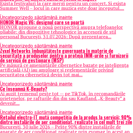
Exista festivaluri la care mergi pentru un concert. Si exista
Summer Well – locul in care muzica este doar inceputul....
Uncategorized
o săptămână inainte
HONOR Magic V6: designul care se poartă
HONOR propune o nouă perspectivă asupra telefoanelor
pliabile: din dispozitive tehnologice în accesorii de stil
personal București, 31.07.2026: După prezentarea...
Uncategorized
o săptămână inainte
Zyxel Networks îmbunătățește guvernanța în materie de
securitate a produselor pentru a proteja IMM-urile și furnizorii
de servicii de gestionare (MSP)
Pe măsură ce amenințările cibernetice bazate pe inteligența
artificială (AI) iau amploare și reglementările privind
securitatea cibernetică devin tot mai...
Uncategorized
o săptămână inainte
Ce înseamnă K-Beauty?
Ai auzit termenul peste tot — pe TikTok, în recomandările
prietenelor, pe rafturile din dm sau Kaufland. „K-Beauty” a
devenit...
Uncategorized
o săptămână inainte
Retailul electro-IT mută competiția de la produs la servicii: 90%
dintre instalările de aer condiționat, realizate în cel mult trei zile
București, 30 iulie 2026 – Peste 90% dintre instalările de
aparate de aer condiționat realizate prin evomag în acest an