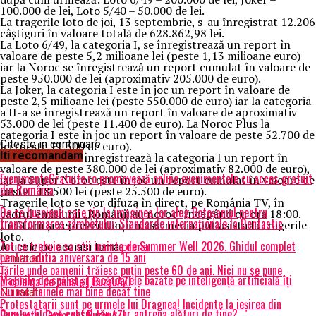
100.000 de lei, Loto 5/40 – 50.000 de lei.
La tragerile loto de joi, 13 septembrie, s-au înregistrat 12.206
câştiguri în valoare totală de 628.862,98 lei.
La Loto 6/49, la categoria I, se înregistrează un report în
valoare de peste 5,2 milioane lei (peste 1,13 milioane euro)
iar la Noroc se înregistrează un report cumulat în valoare de
peste 950.000 de lei (aproximativ 205.000 de euro).
La Joker, la categoria I este în joc un report în valoare de
peste 2,5 milioane lei (peste 550.000 de euro) iar la categoria
a II-a se înregistrează un report în valoare de aproximativ
53.000 de lei (peste 11.400 de euro). La Noroc Plus la
categoria I este în joc un report în valoare de peste 52.700 de
Citeste in continuare
lei (peste 11.300 de euro).
Iti recomandam
La Loto 5/ 40 se înregistrează la categoria I un report în
valoare de peste 380.000 de lei (aproximativ 82.000 de euro),
EvenimenteGratuite.ro promovează online evenimentele cu acces gratuit
iar la Super Noroc este în joc un report cumulat în valoare de
din România
peste 118.500 lei (peste 25.500 de euro).
Tragerile loto se vor difuza în direct, pe România TV, în
De ce buzoienii care țin la imaginea lor aleg Botoșaniul pentru
cadrul emisiunii „Românii au noroc” începând cu ora 18:00.
transformarea zâmbetului: Standarde internaționale la Dentastic
Jucătorii şi reprezentanţii mass-media pot asista la tragerile
loto.
Tot ce trebuie sa stii inainte de Summer Well 2026. Ghidul complet
Articole pe aceiasi tema:
prima
pentru editia aniversara de 15 ani
Urmatorul
Ţările unde oamenii trăiesc puţin peste 60 de ani. Nici nu se pune
Mașinile de spălat și uscătoarele bazate pe inteligență artificială îți
problema de pensie | BuzauAZI
cunosc hainele mai bine decât tine
Nu ratati
Protestatarii sunt pe urmele lui Dragnea! Incidente la ieșirea din
Cum ar fi dacă ceasul tău s-ar antrena alături de tine?
Parchetul General | BuzauAZI