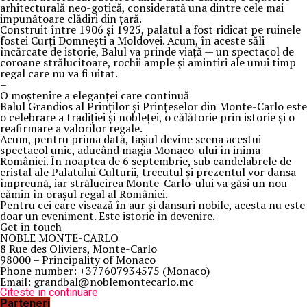
arhitecturală neo-gotică, considerată una dintre cele mai
impunătoare clădiri din țară.
Construit între 1906 și 1925, palatul a fost ridicat pe ruinele
fostei Curți Domnești a Moldovei. Acum, în aceste săli
încărcate de istorie, Balul va prinde viață — un spectacol de
coroane strălucitoare, rochii ample și amintiri ale unui timp
regal care nu va fi uitat.
–
O moștenire a eleganței care continuă
Balul Grandios al Prinților și Prințeselor din Monte-Carlo este
o celebrare a tradiției și nobleței, o călătorie prin istorie și o
reafirmare a valorilor regale.
Acum, pentru prima dată, Iașiul devine scena acestui
spectacol unic, aducând magia Monaco-ului în inima
României. În noaptea de 6 septembrie, sub candelabrele de
cristal ale Palatului Culturii, trecutul și prezentul vor dansa
împreună, iar strălucirea Monte-Carlo-ului va găsi un nou
cămin în orașul regal al României.
Pentru cei care visează în aur și dansuri nobile, acesta nu este
doar un eveniment. Este istorie în devenire.
Get in touch
NOBLE MONTE-CARLO
8 Rue des Oliviers, Monte-Carlo
98000 – Principality of Monaco
Phone number: +377607934575 (Monaco)
Email: grandbal@noblemontecarlo.mc
Citeste in continuare
Parteneri