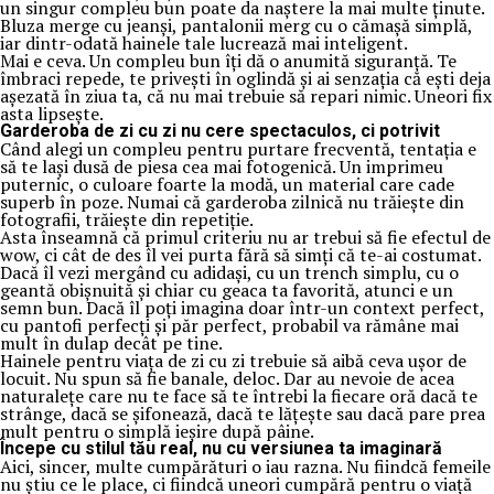
un singur compleu bun poate da naștere la mai multe ținute.
Bluza merge cu jeanși, pantalonii merg cu o cămașă simplă,
iar dintr-odată hainele tale lucrează mai inteligent.
Mai e ceva. Un compleu bun îți dă o anumită siguranță. Te
îmbraci repede, te privești în oglindă și ai senzația că ești deja
așezată în ziua ta, că nu mai trebuie să repari nimic. Uneori fix
asta lipsește.
Garderoba de zi cu zi nu cere spectaculos, ci potrivit
Când alegi un compleu pentru purtare frecventă, tentația e
să te lași dusă de piesa cea mai fotogenică. Un imprimeu
puternic, o culoare foarte la modă, un material care cade
superb în poze. Numai că garderoba zilnică nu trăiește din
fotografii, trăiește din repetiție.
Asta înseamnă că primul criteriu nu ar trebui să fie efectul de
wow, ci cât de des îl vei purta fără să simți că te-ai costumat.
Dacă îl vezi mergând cu adidași, cu un trench simplu, cu o
geantă obișnuită și chiar cu geaca ta favorită, atunci e un
semn bun. Dacă îl poți imagina doar într-un context perfect,
cu pantofi perfecți și păr perfect, probabil va rămâne mai
mult în dulap decât pe tine.
Hainele pentru viața de zi cu zi trebuie să aibă ceva ușor de
locuit. Nu spun să fie banale, deloc. Dar au nevoie de acea
naturalețe care nu te face să te întrebi la fiecare oră dacă te
strânge, dacă se șifonează, dacă te lățește sau dacă pare prea
mult pentru o simplă ieșire după pâine.
Începe cu stilul tău real, nu cu versiunea ta imaginară
Aici, sincer, multe cumpărături o iau razna. Nu fiindcă femeile
nu știu ce le place, ci fiindcă uneori cumpără pentru o viață