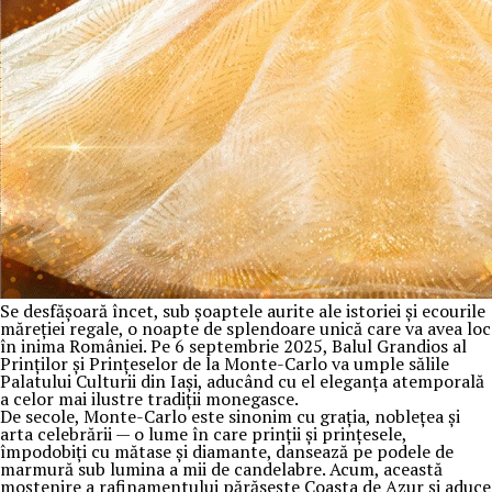
Se desfășoară încet, sub șoaptele aurite ale istoriei și ecourile
măreției regale, o noapte de splendoare unică care va avea loc
în inima României. Pe 6 septembrie 2025, Balul Grandios al
Prinților și Prințeselor de la Monte-Carlo va umple sălile
Palatului Culturii din Iași, aducând cu el eleganța atemporală
a celor mai ilustre tradiții monegasce.
De secole, Monte-Carlo este sinonim cu grația, noblețea și
arta celebrării — o lume în care prinții și prințesele,
împodobiți cu mătase și diamante, dansează pe podele de
marmură sub lumina a mii de candelabre. Acum, această
moștenire a rafinamentului părăsește Coasta de Azur și aduce