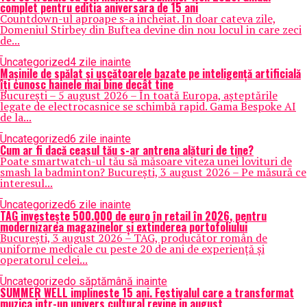
complet pentru editia aniversara de 15 ani
Countdown-ul aproape s-a incheiat. In doar cateva zile,
Domeniul Stirbey din Buftea devine din nou locul in care zeci
de...
Uncategorized
4 zile inainte
Mașinile de spălat și uscătoarele bazate pe inteligență artificială
îți cunosc hainele mai bine decât tine
București – 5 august 2026 – În toată Europa, așteptările
legate de electrocasnice se schimbă rapid. Gama Bespoke AI
de la...
Uncategorized
6 zile inainte
Cum ar fi dacă ceasul tău s-ar antrena alături de tine?
Poate smartwatch-ul tău să măsoare viteza unei lovituri de
smash la badminton? București, 3 august 2026 – Pe măsură ce
interesul...
Uncategorized
6 zile inainte
TAG investește 500.000 de euro în retail în 2026, pentru
modernizarea magazinelor și extinderea portofoliului
București, 3 august 2026 – TAG, producător român de
uniforme medicale cu peste 20 de ani de experiență și
operatorul celei...
Uncategorized
o săptămână inainte
SUMMER WELL implineste 15 ani. Festivalul care a transformat
muzica intr-un univers cultural revine in august