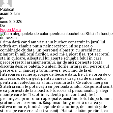
Publicat
acum 2 luni
pe
iunie 8, 2026
De
Eugen Marc
Prima dată când am văzut un buchet construit în jurul lui
Stitch am zâmbit puțin neîncrezător. Mi se părea o
combinație ciudată, un personaj albastru cu urechi mari
plantat în mijlocul florilor. Apoi mi-a picat fisa. Tot secretul
stă în culoare. Albastrul lui aparte schimbă felul în care
percepi restul aranjamentului, iar de aici pornește toată
discuția despre paletă. Nu alegi florile întâi și pui personajul
peste ele, ci gândești totul invers, pornind de la el.
Întrebarea revine aproape de fiecare dată, fie că e vorba de o
aniversare, de un gest pentru cineva drag sau de un cadou
pentru un colecționar al universului ăsta. Ce culori merg cu
Stitch și cum le potrivești cu perioada anului. Răspunsul scurt
e că pornești de la albastrul-turcoaz al personajului și alegi
nuanțe care fie îl scot în evidență prin contrast, fie îl
prelungesc prin tonuri apropiate, ajustând totul după lumina
și atmosfera sezonului. Răspunsul lung merită o cafea și
câteva minute, fiindcă depinde de anotimp, de lumină și de
starea pe care vrei să o transmiți. Hai să le luăm pe rând, ca