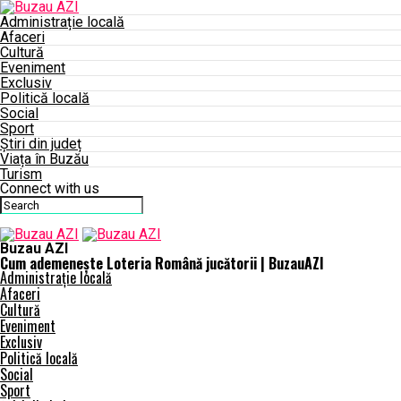
Administrație locală
Afaceri
Cultură
Eveniment
Exclusiv
Politică locală
Social
Sport
Știri din județ
Viața în Buzău
Turism
Connect with us
Buzau AZI
Cum ademenește Loteria Română jucătorii | BuzauAZI
Administrație locală
Afaceri
Cultură
Eveniment
Exclusiv
Politică locală
Social
Sport