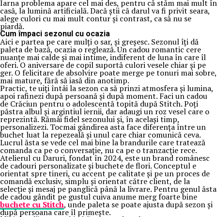
Iarna problema apare cel mai des, pentru că stăm mai mult în
casă, la lumină artificială. Dacă știi că darul va fi privit seara,
alege culori cu mai mult contur și contrast, ca să nu se
piardă.
Cum împaci sezonul cu ocazia
Aici e partea pe care mulți o sar, și greșesc. Sezonul îți dă
paleta de bază, ocazia o reglează. Un cadou romantic cere
nuanțe mai calde și mai intime, indiferent de luna în care îl
oferi. O aniversare de copil suportă culori vesele chiar și pe
ger. O felicitare de absolvire poate merge pe tonuri mai sobre,
mai mature, fără să iasă din anotimp.
Practic, te uiți întâi la sezon ca să prinzi atmosfera și lumina,
apoi rafinezi după persoană și după moment. Faci un cadou
de Crăciun pentru o adolescentă topită după Stitch. Poți
păstra albul și argintiul iernii, dar adaugi un roz vesel care o
reprezintă. Rămâi fidel sezonului și, în același timp,
personalizezi. Tocmai gândirea asta face diferența între un
buchet luat la repezeală și unul care chiar comunică ceva.
Lucrul ăsta se vede cel mai bine la brandurile care tratează
comanda ca pe o conversație, nu ca pe o tranzacție rece.
Atelierul cu Daruri, fondat în 2024, este un brand românesc
de cadouri personalizate și buchete de flori. Conceptul e
orientat spre tineri, cu accent pe calitate și pe un proces de
comandă exclusiv, simplu și orientat către client, de la
selecție și mesaj pe panglică până la livrare. Pentru genul ăsta
de cadou gândit pe gustul cuiva anume merg foarte bine
buchete cu Stitch
, unde paleta se poate ajusta după sezon și
după persoana care îl primește.