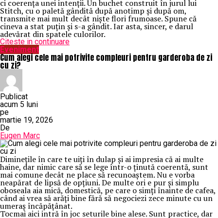
ci coerența unei intenții. Un buchet construit în jurul lui
Stitch, cu o paletă gândită după anotimp și după om,
transmite mai mult decât niște flori frumoase. Spune că
cineva a stat puțin și s-a gândit. Iar asta, sincer, e darul
adevărat din spatele culorilor.
Citeste in continuare
Eveniment
Cum alegi cele mai potrivite compleuri pentru garderoba de zi
cu zi?
Publicat
acum 5 luni
pe
martie 19, 2026
De
Eugen Marc
Diminețile în care te uiți în dulap și ai impresia că ai multe
haine, dar nimic care să se lege într-o ținută coerentă, sunt
mai comune decât ne place să recunoaștem. Nu e vorba
neapărat de lipsă de opțiuni. De multe ori e pur și simplu
oboseala aia mică, domestică, pe care o simți înainte de cafea,
când ai vrea să arăți bine fără să negociezi zece minute cu un
umeraș încăpățânat.
Tocmai aici intră în joc seturile bine alese. Sunt practice, dar