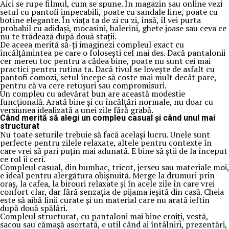
Aici se rupe filmul, cum se spune. În magazin sau online vezi
setul cu pantofi impecabili, poate cu sandale fine, poate cu
botine elegante. În viața ta de zi cu zi, însă, îl vei purta
probabil cu adidași, mocasini, balerini, ghete joase sau ceva ce
nu te trădează după două stații.
De aceea merită să-ți imaginezi compleul exact cu
încălțămintea pe care o folosești cel mai des. Dacă pantalonii
cer mereu toc pentru a cădea bine, poate nu sunt cei mai
practici pentru rutina ta. Dacă tivul se lovește de asfalt cu
pantofi comozi, setul începe să coste mai mult decât pare,
pentru că va cere retușuri sau compromisuri.
Un compleu cu adevărat bun are această modestie
funcțională. Arată bine și cu încălțări normale, nu doar cu
versiunea idealizată a unei zile fără grabă.
Când merită să alegi un compleu casual și când unul mai
structurat
Nu toate seturile trebuie să facă același lucru. Unele sunt
perfecte pentru zilele relaxate, altele pentru contexte în
care vrei să pari puțin mai adunată. E bine să știi de la început
ce rol îi ceri.
Compleul casual, din bumbac, tricot, jerseu sau materiale moi,
e ideal pentru alergătura obișnuită. Merge la drumuri prin
oraș, la cafea, la birouri relaxate și în acele zile în care vrei
confort clar, dar fără senzația de pijama ieșită din casă. Cheia
este să aibă linii curate și un material care nu arată ieftin
după două spălări.
Compleul structurat, cu pantaloni mai bine croiți, vestă,
sacou sau cămașă asortată, e util când ai întâlniri, prezentări,