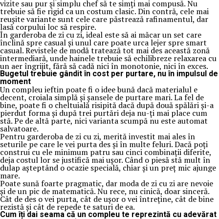
vizite sau pur și simplu chef să te simți mai compusă. Nu
trebuie să fie rigid ca un costum clasic. Din contră, cele mai
reușite variante sunt cele care păstrează rafinamentul, dar
lasă corpului loc să respire.
În garderoba de zi cu zi, ideal este să ai măcar un set care
înclină spre casual și unul care poate urca lejer spre smart
casual. Revistele de modă tratează tot mai des această zonă
intermediară, unde hainele trebuie să echilibreze relaxarea cu
un aer îngrijit, fără să cadă nici în monotonie, nici în exces.
Bugetul trebuie gândit în cost per purtare, nu în impulsul de
moment
Un compleu ieftin poate fi o idee bună dacă materialul e
decent, croiala simplă și șansele de purtare mari. La fel de
bine, poate fi o cheltuială risipită dacă după două spălări și-a
pierdut forma și după trei purtări deja nu-ți mai place cum
stă. Pe de altă parte, nici varianta scumpă nu este automat
salvatoare.
Pentru garderoba de zi cu zi, merită investit mai ales în
seturile pe care le vei purta des și în multe feluri. Dacă poți
construi cu ele minimum patru sau cinci combinații diferite,
deja costul lor se justifică mai ușor. Când o piesă stă mult în
dulap așteptând o ocazie specială, chiar și un preț mic ajunge
mare.
Poate sună foarte pragmatic, dar moda de zi cu zi are nevoie
și de un pic de matematică. Nu rece, nu cinică, doar sinceră.
Cât de des o vei purta, cât de ușor o vei întreține, cât de bine
rezistă și cât de repede te saturi de ea.
Cum îți dai seama că un compleu te reprezintă cu adevărat