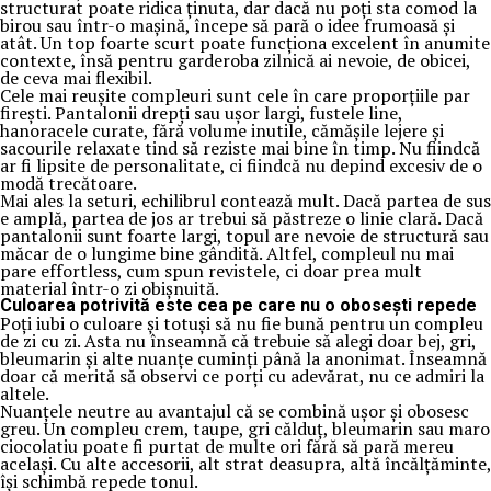
structurat poate ridica ținuta, dar dacă nu poți sta comod la
birou sau într-o mașină, începe să pară o idee frumoasă și
atât. Un top foarte scurt poate funcționa excelent în anumite
contexte, însă pentru garderoba zilnică ai nevoie, de obicei,
de ceva mai flexibil.
Cele mai reușite compleuri sunt cele în care proporțiile par
firești. Pantalonii drepți sau ușor largi, fustele line,
hanoracele curate, fără volume inutile, cămășile lejere și
sacourile relaxate tind să reziste mai bine în timp. Nu fiindcă
ar fi lipsite de personalitate, ci fiindcă nu depind excesiv de o
modă trecătoare.
Mai ales la seturi, echilibrul contează mult. Dacă partea de sus
e amplă, partea de jos ar trebui să păstreze o linie clară. Dacă
pantalonii sunt foarte largi, topul are nevoie de structură sau
măcar de o lungime bine gândită. Altfel, compleul nu mai
pare effortless, cum spun revistele, ci doar prea mult
material într-o zi obișnuită.
Culoarea potrivită este cea pe care nu o obosești repede
Poți iubi o culoare și totuși să nu fie bună pentru un compleu
de zi cu zi. Asta nu înseamnă că trebuie să alegi doar bej, gri,
bleumarin și alte nuanțe cuminți până la anonimat. Înseamnă
doar că merită să observi ce porți cu adevărat, nu ce admiri la
altele.
Nuanțele neutre au avantajul că se combină ușor și obosesc
greu. Un compleu crem, taupe, gri călduț, bleumarin sau maro
ciocolatiu poate fi purtat de multe ori fără să pară mereu
același. Cu alte accesorii, alt strat deasupra, altă încălțăminte,
își schimbă repede tonul.