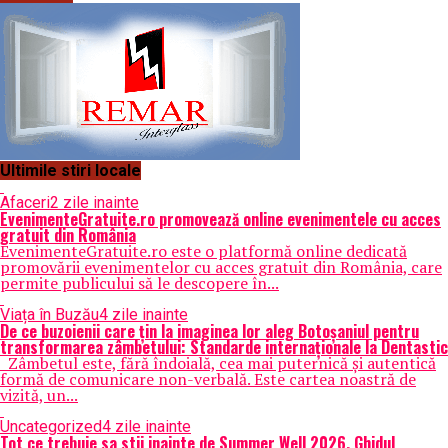
Ultimile stiri locale
Afaceri
2 zile inainte
EvenimenteGratuite.ro promovează online evenimentele cu acces
gratuit din România
EvenimenteGratuite.ro este o platformă online dedicată
promovării evenimentelor cu acces gratuit din România, care
permite publicului să le descopere în...
Viața în Buzău
4 zile inainte
De ce buzoienii care țin la imaginea lor aleg Botoșaniul pentru
transformarea zâmbetului: Standarde internaționale la Dentastic
Zâmbetul este, fără îndoială, cea mai puternică și autentică
formă de comunicare non-verbală. Este cartea noastră de
vizită, un...
Uncategorized
4 zile inainte
Tot ce trebuie sa stii inainte de Summer Well 2026. Ghidul