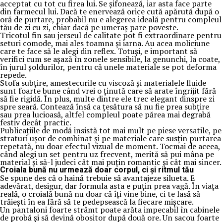
acceptat cu tot cu firea lui. Se șifonează, iar asta face parte
din farmecul lui. Dacă te enervează orice cută apărută după o
oră de purtare, probabil nu e alegerea ideală pentru compleul
tău de zi cu zi, chiar dacă pe umeraș pare poveste.
Tricotul fin sau jerseul de calitate pot fi extraordinare pentru
seturi comode, mai ales toamna și iarna. Au acea moliciune
care te face să le alegi din reflex. Totuși, e important să
verifici cum se așază în zonele sensibile, la genunchi, la coate,
în jurul șoldurilor, pentru că unele materiale se pot deforma
repede.
Stofa subțire, amestecurile cu viscoză și materialele fluide
sunt foarte bune când vrei o ținută care să arate îngrijit fără
să fie rigidă. În plus, multe dintre ele trec elegant dinspre zi
spre seară. Contează însă ca țesătura să nu fie prea subțire
sau prea lucioasă, altfel compleul poate părea mai degrabă
festiv decât practic.
Publicațiile de modă insistă tot mai mult pe piese versatile, pe
straturi ușor de combinat și pe materiale care susțin purtarea
repetată, nu doar efectul vizual de moment. Tocmai de aceea,
când alegi un set pentru uz frecvent, merită să pui mâna pe
material și să-l judeci cât mai puțin romantic și cât mai sincer.
Croiala bună nu urmează doar corpul, ci și ritmul tău
Se spune des că o haină trebuie să avantajeze silueta. E
adevărat, desigur, dar formula asta e puțin prea vagă. În viața
reală, o croială bună nu doar că îți vine bine, ci te lasă să
trăiești în ea fără să te pedepsească la fiecare mișcare.
Un pantaloni foarte strâmt poate arăta impecabil în cabinele
de probă și să devină obositor după două ore. Un sacou foarte