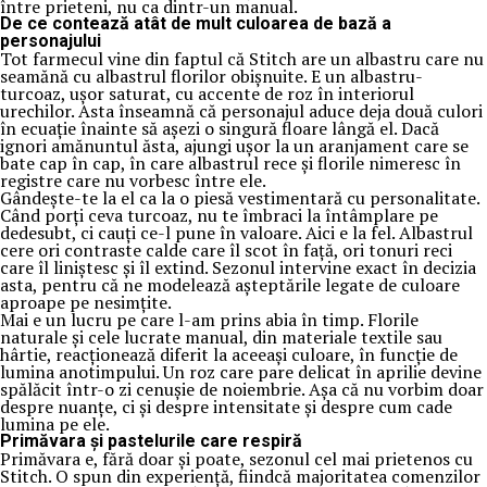
între prieteni, nu ca dintr-un manual.
De ce contează atât de mult culoarea de bază a
personajului
Tot farmecul vine din faptul că Stitch are un albastru care nu
seamănă cu albastrul florilor obișnuite. E un albastru-
turcoaz, ușor saturat, cu accente de roz în interiorul
urechilor. Asta înseamnă că personajul aduce deja două culori
în ecuație înainte să așezi o singură floare lângă el. Dacă
ignori amănuntul ăsta, ajungi ușor la un aranjament care se
bate cap în cap, în care albastrul rece și florile nimeresc în
registre care nu vorbesc între ele.
Gândește-te la el ca la o piesă vestimentară cu personalitate.
Când porți ceva turcoaz, nu te îmbraci la întâmplare pe
dedesubt, ci cauți ce-l pune în valoare. Aici e la fel. Albastrul
cere ori contraste calde care îl scot în față, ori tonuri reci
care îl liniștesc și îl extind. Sezonul intervine exact în decizia
asta, pentru că ne modelează așteptările legate de culoare
aproape pe nesimțite.
Mai e un lucru pe care l-am prins abia în timp. Florile
naturale și cele lucrate manual, din materiale textile sau
hârtie, reacționează diferit la aceeași culoare, în funcție de
lumina anotimpului. Un roz care pare delicat în aprilie devine
spălăcit într-o zi cenușie de noiembrie. Așa că nu vorbim doar
despre nuanțe, ci și despre intensitate și despre cum cade
lumina pe ele.
Primăvara și pastelurile care respiră
Primăvara e, fără doar și poate, sezonul cel mai prietenos cu
Stitch. O spun din experiență, fiindcă majoritatea comenzilor