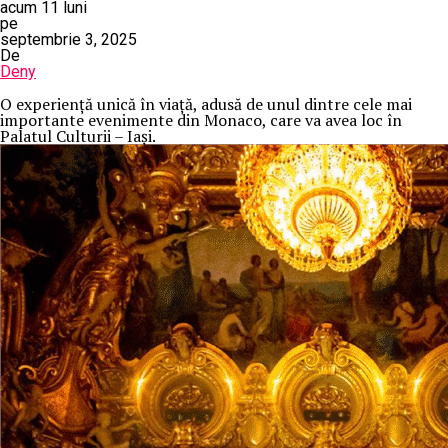
acum 11 luni
pe
septembrie 3, 2025
De
Deny
O
experiență unică în viață, adusă de unul dintre cele mai
importante evenimente din Monaco, care va avea loc în
Palatul Culturii – Iași.