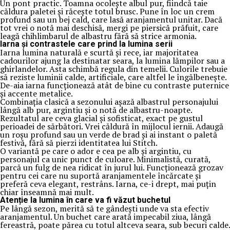
Un pont practic. Toamna ocolește albul pur, fiindcă taie
căldura paletei și răcește totul brusc. Pune în loc un crem
profund sau un bej cald, care lasă aranjamentul unitar. Dacă
tot vrei o notă mai deschisă, mergi pe piersică prăfuit, care
leagă chihlimbarul de albastru fără să strice armonia.
Iarna și contrastele care prind la lumina serii
Iarna lumina naturală e scurtă și rece, iar majoritatea
cadourilor ajung la destinatar seara, la lumina lămpilor sau a
ghirlandelor. Asta schimbă regula din temelii. Culorile trebuie
să reziste luminii calde, artificiale, care altfel le îngălbenește.
De-aia iarna funcționează atât de bine cu contraste puternice
și accente metalice.
Combinația clasică a sezonului așază albastrul personajului
lângă alb pur, argintiu și o notă de albastru-noapte.
Rezultatul are ceva glacial și sofisticat, exact pe gustul
perioadei de sărbători. Vrei căldură în mijlocul iernii. Adaugă
un roșu profund sau un verde de brad și ai instant o paletă
festivă, fără să pierzi identitatea lui Stitch.
O variantă pe care o ador e cea pe alb și argintiu, cu
personajul ca unic punct de culoare. Minimalistă, curată,
parcă un fulg de nea ridicat în jurul lui. Funcționează grozav
pentru cei care nu suportă aranjamentele încărcate și
preferă ceva elegant, restrâns. Iarna, ce-i drept, mai puțin
chiar înseamnă mai mult.
Atenție la lumina în care va fi văzut buchetul
Pe lângă sezon, merită să te gândești unde va sta efectiv
aranjamentul. Un buchet care arată impecabil ziua, lângă
fereastră, poate părea cu totul altceva seara, sub becuri calde.