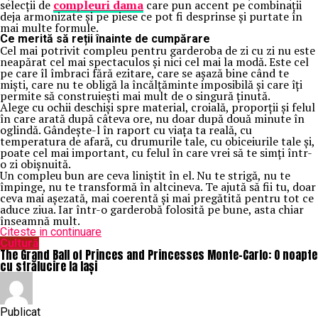
selecții de
compleuri dama
care pun accent pe combinații
deja armonizate și pe piese ce pot fi desprinse și purtate în
mai multe formule.
Ce merită să reții înainte de cumpărare
Cel mai potrivit compleu pentru garderoba de zi cu zi nu este
neapărat cel mai spectaculos și nici cel mai la modă. Este cel
pe care îl îmbraci fără ezitare, care se așază bine când te
miști, care nu te obligă la încălțăminte imposibilă și care îți
permite să construiești mai mult de o singură ținută.
Alege cu ochii deschiși spre material, croială, proporții și felul
în care arată după câteva ore, nu doar după două minute în
oglindă. Gândește-l în raport cu viața ta reală, cu
temperatura de afară, cu drumurile tale, cu obiceiurile tale și,
poate cel mai important, cu felul în care vrei să te simți într-
o zi obișnuită.
Un compleu bun are ceva liniștit în el. Nu te strigă, nu te
împinge, nu te transformă în altcineva. Te ajută să fii tu, doar
ceva mai așezată, mai coerentă și mai pregătită pentru tot ce
aduce ziua. Iar într-o garderobă folosită pe bune, asta chiar
înseamnă mult.
Citeste in continuare
Cultură
The Grand Ball of Princes and Princesses Monte-Carlo: O noapte
cu strălucire la Iași
Publicat