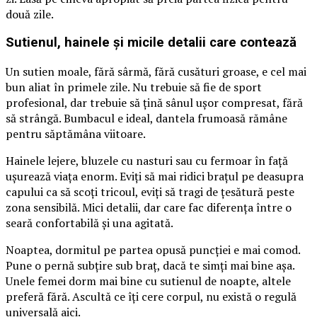
două zile.
Sutienul, hainele și micile detalii care contează
Un sutien moale, fără sârmă, fără cusături groase, e cel mai
bun aliat în primele zile. Nu trebuie să fie de sport
profesional, dar trebuie să țină sânul ușor compresat, fără
să strângă. Bumbacul e ideal, dantela frumoasă rămâne
pentru săptămâna viitoare.
Hainele lejere, bluzele cu nasturi sau cu fermoar în față
ușurează viața enorm. Eviți să mai ridici brațul pe deasupra
capului ca să scoți tricoul, eviți să tragi de țesătură peste
zona sensibilă. Mici detalii, dar care fac diferența între o
seară confortabilă și una agitată.
Noaptea, dormitul pe partea opusă puncției e mai comod.
Pune o pernă subțire sub braț, dacă te simți mai bine așa.
Unele femei dorm mai bine cu sutienul de noapte, altele
preferă fără. Ascultă ce îți cere corpul, nu există o regulă
universală aici.