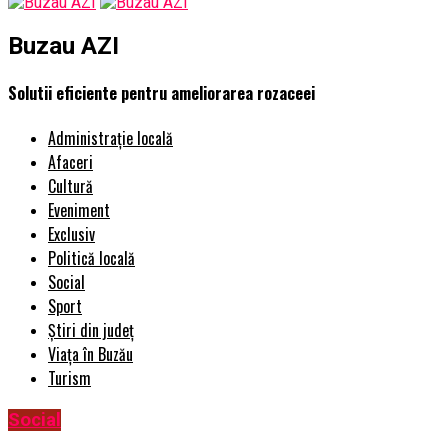
Buzau AZI
Solutii eficiente pentru ameliorarea rozaceei
Administrație locală
Afaceri
Cultură
Eveniment
Exclusiv
Politică locală
Social
Sport
Știri din județ
Viața în Buzău
Turism
Social