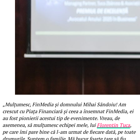
„Mulțumesc, FinMedia și domnului Mihai Săndoiu! Am
crescut cu Piața Financiară și ceea a însemnat FinMedia, ei
au fost pionierii acestui tip de evenimente. Vreau, de
asemenea, să mulțumesc echipei mele, lui
Florentin Țuca
,
pe care îmi pare bine că l-am urmat de fiecare dată, pe toate
drumurile. Suntem o familie. Mă bucur foarte tare să fiu