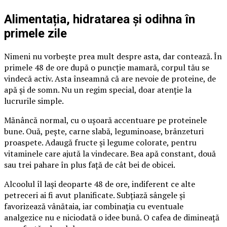
Alimentația, hidratarea și odihna în
primele zile
Nimeni nu vorbește prea mult despre asta, dar contează. În
primele 48 de ore după o puncție mamară, corpul tău se
vindecă activ. Asta înseamnă că are nevoie de proteine, de
apă și de somn. Nu un regim special, doar atenție la
lucrurile simple.
Mănâncă normal, cu o ușoară accentuare pe proteinele
bune. Ouă, pește, carne slabă, leguminoase, brânzeturi
proaspete. Adaugă fructe și legume colorate, pentru
vitaminele care ajută la vindecare. Bea apă constant, două
sau trei pahare în plus față de cât bei de obicei.
Alcoolul îl lași deoparte 48 de ore, indiferent ce alte
petreceri ai fi avut planificate. Subțiază sângele și
favorizează vânătaia, iar combinația cu eventuale
analgezice nu e niciodată o idee bună. O cafea de dimineață