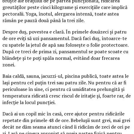
bruște ale brațului de pe partea puncționată, ridicarea
greutăților peste cinci kilograme și exercițiile care implică
pectoralii. Yoga, înotul, alergarea intensă, toate astea
rămân pe pauză două până la trei zile.
Despre duș, povestea e clară. În primele douăzeci și patru
de ore eviți să uzi pansamentul. Dacă faci duș, întoarce-te
cu spatele la jetul de apă sau folosește o folie protectoare.
După ce treci de prima zi, pansamentul se poate scoate cu
blândețe și te poți spăla normal, evitând doar frecarea
zonei.
Baia caldă, sauna, jacuzzi-ul, piscina publică, toate astea le
lași pentru cel puțin trei sau patru zile. Nu pentru că ar fi
periculoase în sine, ci pentru că umiditatea prelungită și
temperatura ridicată cresc riscul de iritație și, foarte rar, de
infecție la locul puncției.
Dacă ai un copil mic în casă, cere ajutor pentru ridicările
repetate din primele 48 de ore. Bebelușii sunt grei, mai grei
decât ne dăm seama atunci când îi ridicăm de zeci de ori pe
zi. Lasă pe cineva apropiat să preia partea fizică pentru