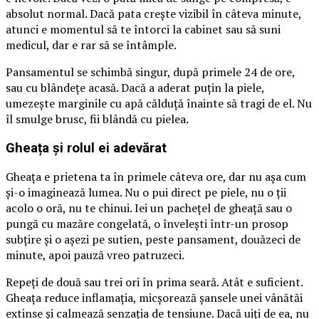
absolut normal. Dacă pata crește vizibil în câteva minute,
atunci e momentul să te întorci la cabinet sau să suni
medicul, dar e rar să se întâmple.
Pansamentul se schimbă singur, după primele 24 de ore,
sau cu blândețe acasă. Dacă a aderat puțin la piele,
umezește marginile cu apă călduță înainte să tragi de el. Nu
îl smulge brusc, fii blândă cu pielea.
Gheața și rolul ei adevărat
Gheața e prietena ta în primele câteva ore, dar nu așa cum
și-o imaginează lumea. Nu o pui direct pe piele, nu o ții
acolo o oră, nu te chinui. Iei un pachețel de gheață sau o
pungă cu mazăre congelată, o învelești într-un prosop
subțire și o așezi pe sutien, peste pansament, douăzeci de
minute, apoi pauză vreo patruzeci.
Repeți de două sau trei ori în prima seară. Atât e suficient.
Gheața reduce inflamația, micșorează șansele unei vânătăi
extinse și calmează senzația de tensiune. Dacă uiți de ea, nu