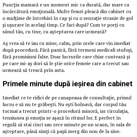
Puncția mamară e un moment mic ca durată, dar mare ca
încărcătură emoțională. Multe femei pleacă din cabinet cu
o mulțime de întrebări în cap și cu o senzație stranie de gol
și ușurare în același timp. Ce faci după? Cum te porți cu
sânul tău, cu tine, cu așteptarea care urmează?
Aș vrea să te iau cu mine, calm, prin orele care vin imediat
după procedură. Fără panică, fără termeni medicali stufoși,
fără promisiuni false. Doar lucrurile care chiar contează și
pe care mi-aș dori să le știe orice femeie care a trecut sau
urmează să treacă prin asta.
Primele minute după ieșirea din cabinet
Imediat ce te ridici de pe canapeaua de consultație, primul
lucru e să nu te grăbești. Nu ești bolnavă, dar corpul tău
tocmai a trecut printr-o procedură minoră, iar circulația,
tensiunea și emoția se așază în ritmul lor. E perfect în
regulă să stai cinci sau zece minute pe un scaun, în sala de
așteptare, până simți că pașii merg din nou de la sine.