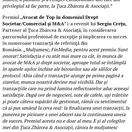
privilegiul să fac parte, la Țuca Zbârcea & Asociații.”
Premiul „
Avocat de Top în domeniul Drept
Societar/Comercial și M&A
” i-a revenit lui
Sergiu Crețu
,
Partener al Țuca Zbârcea & Asociații, în considerarea
parcursului profesional de excepție și implicarea cu succes
în numeroase tranzacții de referință din
România.
„Mulțumesc, FinMedia, pentru acest premiu. Sunt
onorat! Satisfacția e cu atât mai mare cu cât, în munca de
avocat de M&A și drept societar, aproape totul se întâmplă
în spatele ușilor închise ale birourilor sau ale sălilor de
protocol. Abia când o tranzacție ajunge pe prima pagină a
ziarelor, munca noastră devine mai vizibilă. Dar și
tranzacțiile care nu prind lumina reflectoarelor aduc aceeași
satisfacție. După ore de negocieri, sute de cafele, uși trântite
și poate câteva supărări de gestionat, rămâi cu sentimentul
că ai pus umărul la ceva real: la finalizarea unei tranzacții, la
punerea pe picioare a unei afaceri sau la continuarea uneia
de succes. Premiul acesta nu e doar al meu. E și al colegilor
mei din Țuca Zbârcea & Asociații, cărora le mulțumesc