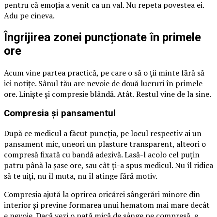
pentru că emoția a venit ca un val. Nu repeta povestea ei.
Adu pe cineva.
Îngrijirea zonei puncționate în primele
ore
Acum vine partea practică, pe care o să o ții minte fără să
iei notițe. Sânul tău are nevoie de două lucruri în primele
ore. Liniște și compresie blândă. Atât. Restul vine de la sine.
Compresia și pansamentul
După ce medicul a făcut puncția, pe locul respectiv ai un
pansament mic, uneori un plasture transparent, alteori o
compresă fixată cu bandă adezivă. Lasă-l acolo cel puțin
patru până la șase ore, sau cât ți-a spus medicul. Nu îl ridica
să te uiți, nu îl muta, nu îl atinge fără motiv.
Compresia ajută la oprirea oricărei sângerări minore din
interior și previne formarea unui hematom mai mare decât
e nevoie. Dacă vezi o pată mică de sânge pe compresă, e