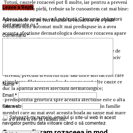
Totusi, cauzele rozaceei pot fi multe, iar pentru a preveni
Leave a Reply
aceasta boala a pielii, trebuie sa le cunoastem cat mai bine:
Adresa ta de email nu va fi publicată.
Câmpurile obligatorii
-persoanele cu un ten deschis la culoare si cu o piele
sunt marcate cu
*
sensibila sunt automat mult mai predispuse in a avea
aceasta afectiune dermatologica deoarece rozaceea apare
Comentariu
*
cel mai frecvent in aceste cazuri;
-expunerea la soare, precum si la razele ultraviolete de
orice tip (solare, lampi UV etc.) este un alt factor nociv
care duce la aparitia rozaceei;
-stresul, precum si efortul fizic sau orice alti factori care
stimuleaza dilatarea vaselor de sange sunt alte cauze ce
Nume
*
duc la aparitia acestei afectiuni dermatologice;
Email
*
-predispozitia genetica spre aceasta afectiune este o alta
cauza a rozaceei, astfel ca persoanele care au in familie
Site web
membri care au mai avut aceasta boala au sanse mai mare
Salvează-mi numele, emailul și site-ul web în acest
de a o avea si ele la randul lor.
navigator pentru data viitoare când o să comentez.
Cum amelioram rozaceea in mod