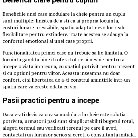
Beneficii clare pentru cupluri
Beneficiile unei case modulare la cheie pentru un cuplu
sunt multiple: linistea de a sti ca ai propria locuinta,
costuri lunare previzibile, spatiu adaptat nevoilor reale,
flexibilitate pentru extindere. Toate acestea se adauga la
confortul emotional al unei case proprii.
Functionalitatea primei case nu trebuie sa fie limitata. O
locuinta gandita bine iti ofera tot ce ai nevoie pentru a
incepe o viata impreuna, cu spatiul potrivit pentru prezent
si cu optiuni pentru viitor. Aceasta inseamna nu doar
confort, ci si libertatea de a-ti construi amintirile intr-un
spatiu care va creste odata cu voi.
Pasii practici pentru a incepe
Daca v-ati decis ca o casa modulara la cheie este solutia
potrivita, urmatorii pasi sunt simpli: stabiliti bugetul total,
alegeti terenul sau verificati terenul pe care il aveti,
contactati un furnizor serios si cereti o consultanta initiala.