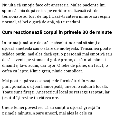
Nu uita că emoția face cât anestezia. Multe paciente îmi
spun că abia după ce ies pe coridor realizează cât de
tensionate au fost de fapt. Lasă-ți câteva minute să respiri
normal, să bei o gură de apă, să te readuni.
Cum reacționează corpul în primele 30 de minute
În prima jumătate de oră, e absolut normal să simți o
ușoară amețeală sau o stare de moleșeală. Tensiunea poate
scădea puțin, mai ales dacă ești o persoană mai emotivă sau
dacă ai venit pe stomacul gol. Apropo, dacă n-ai mâncat
dinainte, fă-o acum, dar ușor. O felie de pâine, un fruct, o
cafea cu lapte. Nimic greu, nimic complicat.
Mai poate apărea o senzație de furnicături în zona
puncționată, o ușoară amorțeală, uneori o căldură locală.
Toate sunt firești. Anestezicul local se retrage treptat, iar
țesutul își revine în câteva ore.
Unele femei povestesc că au simțit o ușoară greață în
primele minute. Apare uneori, mai ales la cele cu