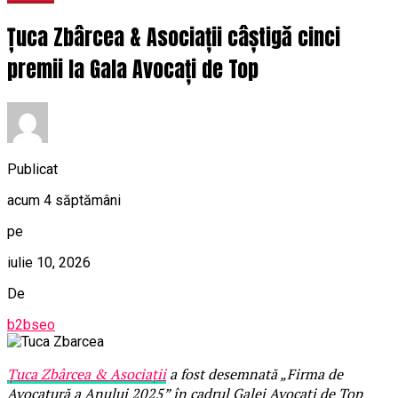
Țuca Zbârcea & Asociații câștigă cinci
premii la Gala Avocați de Top
Publicat
acum 4 săptămâni
pe
iulie 10, 2026
De
b2bseo
Țuca Zbârcea & Asociații
a fost desemnată „Firma de
Avocatură a Anului 2025” în cadrul Galei Avocați de Top