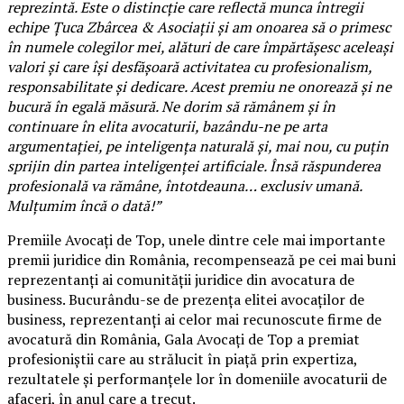
reprezintă. Este o distincție care reflectă munca întregii
echipe Țuca Zbârcea & Asociații și am onoarea să o primesc
în numele colegilor mei, alături de care împărtășesc aceleași
valori și care își desfășoară activitatea cu profesionalism,
responsabilitate și dedicare. Acest premiu ne onorează și ne
bucură în egală măsură. Ne dorim să rămânem și în
continuare în elita avocaturii, bazându-ne pe arta
argumentației, pe inteligența naturală și, mai nou, cu puțin
sprijin din partea inteligenței artificiale. Însă răspunderea
profesională va rămâne, întotdeauna… exclusiv umană.
Mulțumim încă o dată!”
Premiile Avocați de Top, unele dintre cele mai importante
premii juridice din România, recompensează pe cei mai buni
reprezentanți ai comunității juridice din avocatura de
business. Bucurându-se de prezența elitei avocaților de
business, reprezentanți ai celor mai recunoscute firme de
avocatură din România, Gala Avocați de Top a premiat
profesioniștii care au strălucit în piață prin expertiza,
rezultatele și performanțele lor în domeniile avocaturii de
afaceri, în anul care a trecut.