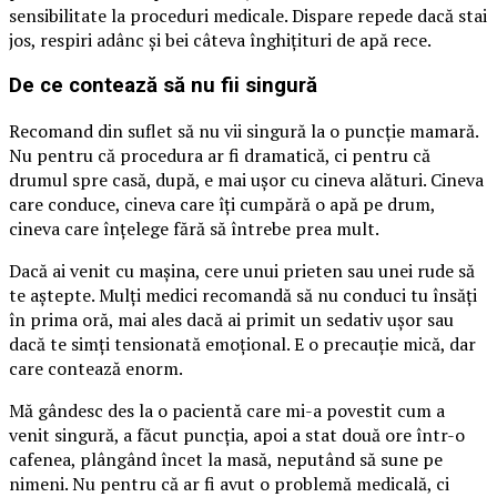
sensibilitate la proceduri medicale. Dispare repede dacă stai
jos, respiri adânc și bei câteva înghițituri de apă rece.
De ce contează să nu fii singură
Recomand din suflet să nu vii singură la o puncție mamară.
Nu pentru că procedura ar fi dramatică, ci pentru că
drumul spre casă, după, e mai ușor cu cineva alături. Cineva
care conduce, cineva care îți cumpără o apă pe drum,
cineva care înțelege fără să întrebe prea mult.
Dacă ai venit cu mașina, cere unui prieten sau unei rude să
te aștepte. Mulți medici recomandă să nu conduci tu însăți
în prima oră, mai ales dacă ai primit un sedativ ușor sau
dacă te simți tensionată emoțional. E o precauție mică, dar
care contează enorm.
Mă gândesc des la o pacientă care mi-a povestit cum a
venit singură, a făcut puncția, apoi a stat două ore într-o
cafenea, plângând încet la masă, neputând să sune pe
nimeni. Nu pentru că ar fi avut o problemă medicală, ci