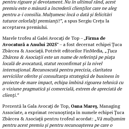
pentru rigoare și devotament. Nu în ultimul rând, acest
premiu este o măsură a încrederii clienților care ne aleg
pentru a-i consilia. Mulțumesc încă o dată și felicitări
tuturor celorlalți premianți!”
, a spus Sergiu Crețu la
acceptarea premiului.
Marele trofeu al Galei Avocați de Top – „
Firma de
Avocatură a Anului 2025
” – a fost decernat echipei Țuca
Zbârcea & Asociații. Potrivit editorilor FinMedia,
„Țuca
Zbârcea & Asociații este un nume de referință pe piața
locală de avocatură, statut reconfirmat și la nivel
internațional. Recunoscută pentru precizia, claritatea
serviciilor oferite și consultanța strategică de business în
proiecte de mare impact, echipa îmbină rigoarea tehnică cu
o viziune pragmatică și comercială, extrem de apreciată de
clienți.”
Prezentă la Gala Avocați de Top,
Oana Mareș
, Managing
Associate, a exprimat recunoștința în numele echipei Țuca
Zbârcea & Asociații pentru trofeul acordat:
„Vă mulțumim
pentru acest premiu și pentru recunoașterea pe care o