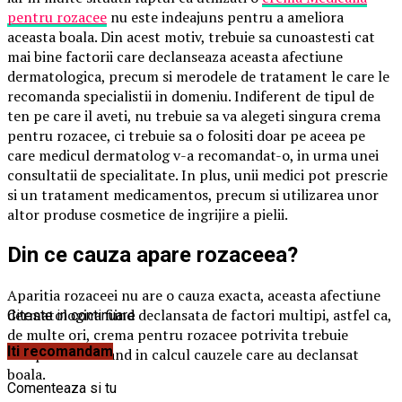
pentru rozacee
nu este indeajuns pentru a ameliora
aceasta boala.
Din acest motiv, trebuie sa cunoastesti cat
mai bine factorii care declanseaza aceasta afectiune
dermatologica, precum si merodele de tratament le care le
recomanda specialistii in domeniu. Indiferent de tipul de
ten pe care il aveti, nu trebuie sa va alegeti singura crema
pentru rozacee, ci trebuie sa o folositi doar pe aceea pe
care medicul dermatolog v-a recomandat-o, in urma unei
consultatii de specialitate. In plus, unii medici pot prescrie
si un tratament medicamentos, precum si utilizarea unor
altor produse cosmetice de ingrijire a pielii.
Din ce cauza apare rozaceea?
Aparitia rozaceei nu are o cauza exacta, aceasta afectiune
dermatologica fiind declansata de factori multipi, astfel ca,
Citeste in continuare
de multe ori, crema pentru rozacee potrivita trebuie
Iti recomandam
cumparata si luand in calcul cauzele care au declansat
boala.
Comenteaza si tu