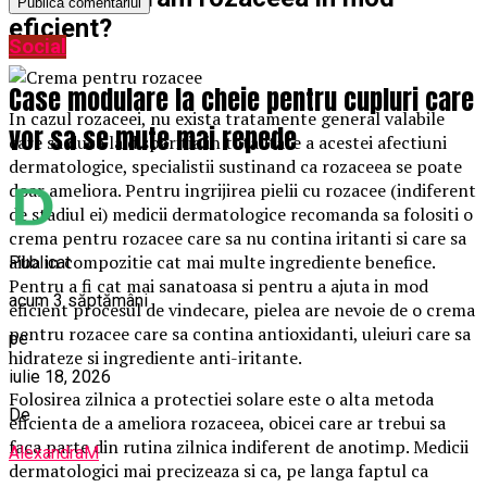
eficient?
Social
Case modulare la cheie pentru cupluri care
In cazul rozaceei, nu exista tratamente general valabile
vor sa se mute mai repede
care sa duca la disparitia in totalitate a acestei afectiuni
dermatologice, specialistii sustinand ca rozaceea se poate
doar ameliora. Pentru ingrijirea pielii cu rozacee (indiferent
de stadiul ei) medicii dermatologice recomanda sa folositi o
crema pentru rozacee care sa nu contina iritanti si care sa
aiba in compozitie cat mai multe ingrediente benefice.
Publicat
Pentru a fi cat mai sanatoasa si pentru a ajuta in mod
acum 3 săptămâni
eficient procesul de vindecare, pielea are nevoie de o crema
pentru rozacee care sa contina antioxidanti, uleiuri care sa
pe
hidrateze si ingrediente anti-iritante.
iulie 18, 2026
Folosirea zilnica a protectiei solare este o alta metoda
De
eficienta de a ameliora rozaceea, obicei care ar trebui sa
faca parte din rutina zilnica indiferent de anotimp. Medicii
AlexandraM
dermatologici mai precizeaza si ca, pe langa faptul ca