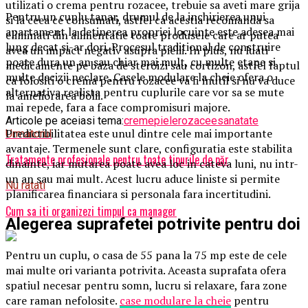
utilizati o crema pentru rozacee, trebuie sa aveti mare grija
Pentru un cuplu tanar, drumul de la inchirierea unui
si la ceea ce consumati, astfel ca acestia recomanda sa
apartament la detinerea propriei locuinte este adesea mai
eliminati din alimentatie toate produsele care ar putea
lung decat si-ar dori. Procesul traditional de construire
avea un impact negativ asupra pielii. In plus, nu luati
poate dura un an sau chiar mai mult, cu multe etape si
medicamente pe baza de steroizi sau cortizon, astfel faptul
multe decizii neclare. Casele modulare la cheie ofera o
ca folositi o crema pentru rozacee va fi inutil si nu va duce
alternativa realista pentru cuplurile care vor sa se mute
la ameliorarea bolii.
mai repede, fara a face compromisuri majore.
Articole pe aceiasi tema:
creme
piele
rozacee
sanatate
Predictibilitatea este unul dintre cele mai importante
Urmatorul
avantaje. Termenele sunt clare, configuratia este stabilita
Tratamente profesionale pentru toate tipurile de păr
dinainte, iar mutarea poate avea loc in cateva luni, nu intr-
un an sau mai mult. Acest lucru aduce liniste si permite
Nu ratati
planificarea financiara si personala fara incertitudini.
Cum sa iti organizezi timpul ca manager
Alegerea suprafetei potrivite pentru doi
Pentru un cuplu, o casa de 55 pana la 75 mp este de cele
mai multe ori varianta potrivita. Aceasta suprafata ofera
spatiul necesar pentru somn, lucru si relaxare, fara zone
care raman nefolosite.
case modulare la cheie
pentru