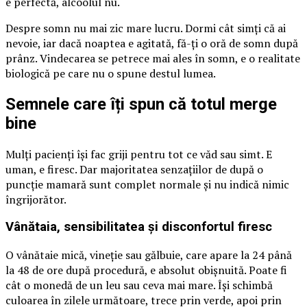
e perfectă, alcoolul nu.
Despre somn nu mai zic mare lucru. Dormi cât simți că ai
nevoie, iar dacă noaptea e agitată, fă-ți o oră de somn după
prânz. Vindecarea se petrece mai ales în somn, e o realitate
biologică pe care nu o spune destul lumea.
Semnele care îți spun că totul merge
bine
Mulți pacienți își fac griji pentru tot ce văd sau simt. E
uman, e firesc. Dar majoritatea senzațiilor de după o
puncție mamară sunt complet normale și nu indică nimic
îngrijorător.
Vânătaia, sensibilitatea și disconfortul firesc
O vânătaie mică, vineție sau gălbuie, care apare la 24 până
la 48 de ore după procedură, e absolut obișnuită. Poate fi
cât o monedă de un leu sau ceva mai mare. Își schimbă
culoarea în zilele următoare, trece prin verde, apoi prin