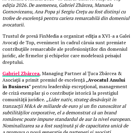
ediția 2026. De asemenea, Gabriel Zbârcea, Manuela
Gornoviceanu, Ana Popa și Sergiu Crețu au fost distinși cu
trofee de excelență pentru cariera remarcabilă din domeniul
avocaturii.
Trustul de presă FinMedia a organizat ediția a XVI-a a Galei
Avocați de Top, eveniment în cadrul căruia sunt premiate
contribuțiile remarcabile ale profesioniștilor din domeniul
juridic, ale firmelor și echipelor care modelează peisajul
dreptului.
Gabriel Zbârcea
, Managing Partner al Țuca Zbârcea &
Asociații a primit premiul de excelență „
Avocatul Anului
în Business
” pentru leadership excepțional, management
de criză exemplar și o contribuție istorică la prestigiul
comunității juridice.
„Lider nativ, strateg desăvârșit în
tranzacții M&A de miliarde de euro și un fin cunoscător al
subtilităților corporative, el a demonstrat că un brand
românesc poate impune standardul de aur la nivel european.
Nominalizarea sa a fost susținută și de capacitatea unică de
a promova o nouă generație de parteneri și asociați,