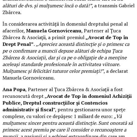
alături de dvs. și mulțumesc încă o dată!”,
a transmis Gabriel
Zbârcea.
În considerarea activității în domeniul dreptului penal al
afacerilor,
Manuela Gornoviceanu
, Partener al Țuca
Zbârcea & Asociații, a primit premiul
„Avocat de Top în
Drept Penal”
.
„Apreciez această distincție și o primesc ca
pe o confirmare a muncii depuse alături de echipa Țuca
Zbârcea & Asociații, dar și ca pe o obligație de a menține
aceleași standarde profesionale în activitatea viitoare.
Mulțumesc și felicitări tuturor celor premiați!”
, a declarat
Manuela Gornoviceanu.
Ana Popa
, Partener al Țuca Zbârcea & Asociații a fost
recunoscută drept „
Avocat de Top în domeniul Achiziții
Publice, Dreptul construcțiilor și Contencios
administrativ și fiscal
”, pentru gestionarea unor spețe
complexe, cu valori ce depășesc 1 miliard de euro:
„Vă
mulțumesc sincer pentru această distincție. Sunt onorată să
primesc acest premiu pe care îl consider o recunoaștere a
muncii, a pasiunii și a echipei extraordinare din care am