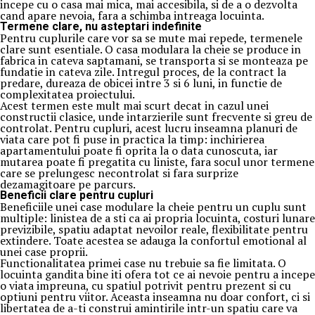
incepe cu o casa mai mica, mai accesibila, si de a o dezvolta
cand apare nevoia, fara a schimba intreaga locuinta.
Termene clare, nu asteptari indefinite
Pentru cuplurile care vor sa se mute mai repede, termenele
clare sunt esentiale. O casa modulara la cheie se produce in
fabrica in cateva saptamani, se transporta si se monteaza pe
fundatie in cateva zile. Intregul proces, de la contract la
predare, dureaza de obicei intre 3 si 6 luni, in functie de
complexitatea proiectului.
Acest termen este mult mai scurt decat in cazul unei
constructii clasice, unde intarzierile sunt frecvente si greu de
controlat. Pentru cupluri, acest lucru inseamna planuri de
viata care pot fi puse in practica la timp: inchirierea
apartamentului poate fi oprita la o data cunoscuta, iar
mutarea poate fi pregatita cu liniste, fara socul unor termene
care se prelungesc necontrolat si fara surprize
dezamagitoare pe parcurs.
Beneficii clare pentru cupluri
Beneficiile unei case modulare la cheie pentru un cuplu sunt
multiple: linistea de a sti ca ai propria locuinta, costuri lunare
previzibile, spatiu adaptat nevoilor reale, flexibilitate pentru
extindere. Toate acestea se adauga la confortul emotional al
unei case proprii.
Functionalitatea primei case nu trebuie sa fie limitata. O
locuinta gandita bine iti ofera tot ce ai nevoie pentru a incepe
o viata impreuna, cu spatiul potrivit pentru prezent si cu
optiuni pentru viitor. Aceasta inseamna nu doar confort, ci si
libertatea de a-ti construi amintirile intr-un spatiu care va