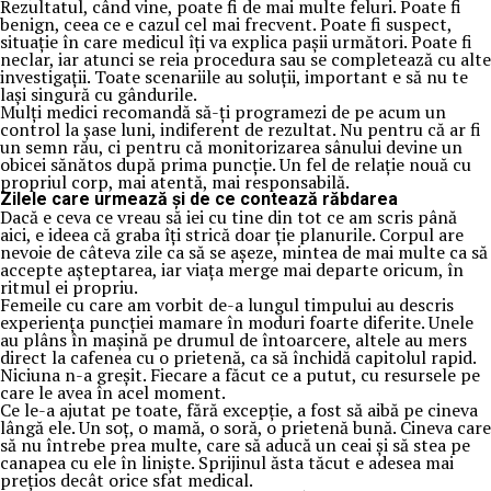
Rezultatul, când vine, poate fi de mai multe feluri. Poate fi
benign, ceea ce e cazul cel mai frecvent. Poate fi suspect,
situație în care medicul îți va explica pașii următori. Poate fi
neclar, iar atunci se reia procedura sau se completează cu alte
investigații. Toate scenariile au soluții, important e să nu te
lași singură cu gândurile.
Mulți medici recomandă să-ți programezi de pe acum un
control la șase luni, indiferent de rezultat. Nu pentru că ar fi
un semn rău, ci pentru că monitorizarea sânului devine un
obicei sănătos după prima puncție. Un fel de relație nouă cu
propriul corp, mai atentă, mai responsabilă.
Zilele care urmează și de ce contează răbdarea
Dacă e ceva ce vreau să iei cu tine din tot ce am scris până
aici, e ideea că graba îți strică doar ție planurile. Corpul are
nevoie de câteva zile ca să se așeze, mintea de mai multe ca să
accepte așteptarea, iar viața merge mai departe oricum, în
ritmul ei propriu.
Femeile cu care am vorbit de-a lungul timpului au descris
experiența puncției mamare în moduri foarte diferite. Unele
au plâns în mașină pe drumul de întoarcere, altele au mers
direct la cafenea cu o prietenă, ca să închidă capitolul rapid.
Niciuna n-a greșit. Fiecare a făcut ce a putut, cu resursele pe
care le avea în acel moment.
Ce le-a ajutat pe toate, fără excepție, a fost să aibă pe cineva
lângă ele. Un soț, o mamă, o soră, o prietenă bună. Cineva care
să nu întrebe prea multe, care să aducă un ceai și să stea pe
canapea cu ele în liniște. Sprijinul ăsta tăcut e adesea mai
prețios decât orice sfat medical.