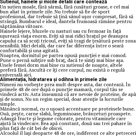
Sutienul, hainele și micile detalii care contează
Un sutien moale, fără sârmă, fără cusături groase, e cel mai
bun aliat în primele zile. Nu trebuie să fie de sport
profesional, dar trebuie să țină sânul ușor compresat, fără să
strângă. Bumbacul e ideal, dantela frumoasă rămâne pentru
săptămâna viitoare.
Hainele lejere, bluzele cu nasturi sau cu fermoar în față
ușurează viața enorm. Eviți să mai ridici brațul pe deasupra
capului ca să scoți tricoul, eviți să tragi de țesătură peste zona
sensibilă. Mici detalii, dar care fac diferența între o seară
confortabilă și una agitată.
Noaptea, dormitul pe partea opusă puncției e mai comod.
Pune o pernă subțire sub braț, dacă te simți mai bine așa.
Unele femei dorm mai bine cu sutienul de noapte, altele
preferă fără. Ascultă ce îți cere corpul, nu există o regulă
universală aici.
Alimentația, hidratarea și odihna în primele zile
Nimeni nu vorbește prea mult despre asta, dar contează. În
primele 48 de ore după o puncție mamară, corpul tău se
vindecă activ. Asta înseamnă că are nevoie de proteine, de apă
și de somn. Nu un regim special, doar atenție la lucrurile
simple.
Mănâncă normal, cu o ușoară accentuare pe proteinele bune.
Ouă, pește, carne slabă, leguminoase, brânzeturi proaspete.
Adaugă fructe și legume colorate, pentru vitaminele care
ajută la vindecare. Bea apă constant, două sau trei pahare în
plus față de cât bei de obicei.
Alcoolul îl lași deoparte 48 de ore, indiferent ce alte petreceri