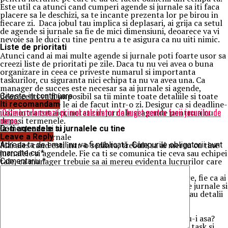
Este util ca atunci cand cumperi agende si jurnale sa iti faca
placere sa le deschizi, sa te incante prezenta lor pe birou in
fiecare zi.
Daca jobul tau implica si deplasari, ai grija ca setul
de agende si jurnale sa fie de mici dimensiuni, deoarece va vi
nevoie sa le duci cu tine pentru a te asigura ca nu uiti nimic.
Liste de prioritati
Atunci cand ai mai multe agende si jurnale poti foarte usor sa
creezi liste de prioritati pe zile. Daca tu nu vei avea o buna
organizare in ceea ce priveste numarul si importanta
taskurilor, cu siguranta nici echipa ta nu va avea una. Ca
manager de succes este necesar sa ai jurnale si agende,
deorece iti va fi imposibil sa tii minte toate detaliile si toate
Citeste in continuare
lucrurile pe care le ai de facut intr-o zi. Desigur ca si deadline-
Iti recomandam
iCazino.ro lansează primul calculator de buget pentru fanii jocurilor de
urile intra tot aici, notate in jurnale si agende pentru a nu
noroc.
depasi termenele.
Ia-ti agendele si jurnalele cu tine
Comenteaza si tu
Leave a Reply
Mai ales cand esti intr-o sedinta, trebuie sa ai mereu cu tine
Adresa ta de email nu va fi publicată.
Câmpurile obligatorii sunt
jurnalele si agendele. Fie ca ti se comunica tie ceva sau echipei
marcate cu
*
tale, ca manager trebuie sa ai mereu evidenta lucrurilor care
Comentariu
*
trebuie facute, mai ales daca esti responsabil de un
department. Fie ca mergi la o intalnire de colaborare, fie ca ai
o sedinta cu echipa sau cu managerul tau, nu uita de jurnale si
agende. Poate ti se vor comunica date importante sau detalii
pe care nu o sa le tii minte.
Ia-ti o marja de eroare
Desi cu totii am vrea, lucrurile se mai pot schima, nu-i asa?
Desi tu stii ca ti-ai notat in agende si jurnale fiecare task si