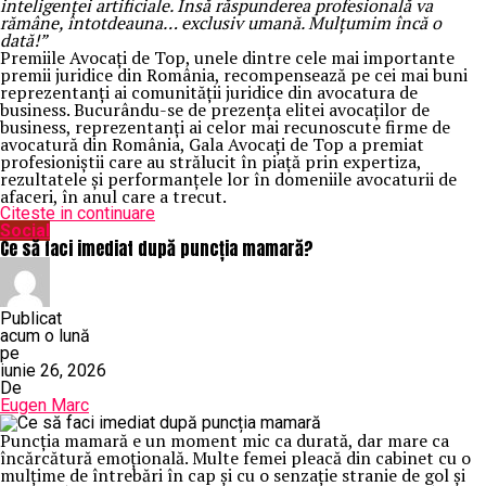
inteligenței artificiale. Însă răspunderea profesională va
rămâne, întotdeauna… exclusiv umană. Mulțumim încă o
dată!”
Premiile Avocați de Top, unele dintre cele mai importante
premii juridice din România, recompensează pe cei mai buni
reprezentanți ai comunității juridice din avocatura de
business. Bucurându-se de prezența elitei avocaților de
business, reprezentanți ai celor mai recunoscute firme de
avocatură din România, Gala Avocați de Top a premiat
profesioniștii care au strălucit în piață prin expertiza,
rezultatele și performanțele lor în domeniile avocaturii de
afaceri, în anul care a trecut.
Citeste in continuare
Social
Ce să faci imediat după puncția mamară?
Publicat
acum o lună
pe
iunie 26, 2026
De
Eugen Marc
Puncția mamară e un moment mic ca durată, dar mare ca
încărcătură emoțională. Multe femei pleacă din cabinet cu o
mulțime de întrebări în cap și cu o senzație stranie de gol și