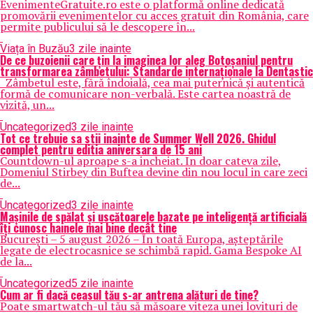
EvenimenteGratuite.ro este o platformă online dedicată
promovării evenimentelor cu acces gratuit din România, care
permite publicului să le descopere în...
Viața în Buzău
3 zile inainte
De ce buzoienii care țin la imaginea lor aleg Botoșaniul pentru
transformarea zâmbetului: Standarde internaționale la Dentastic
Zâmbetul este, fără îndoială, cea mai puternică și autentică
formă de comunicare non-verbală. Este cartea noastră de
vizită, un...
Uncategorized
3 zile inainte
Tot ce trebuie sa stii inainte de Summer Well 2026. Ghidul
complet pentru editia aniversara de 15 ani
Countdown-ul aproape s-a incheiat. In doar cateva zile,
Domeniul Stirbey din Buftea devine din nou locul in care zeci
de...
Uncategorized
3 zile inainte
Mașinile de spălat și uscătoarele bazate pe inteligență artificială
îți cunosc hainele mai bine decât tine
București – 5 august 2026 – În toată Europa, așteptările
legate de electrocasnice se schimbă rapid. Gama Bespoke AI
de la...
Uncategorized
5 zile inainte
Cum ar fi dacă ceasul tău s-ar antrena alături de tine?
Poate smartwatch-ul tău să măsoare viteza unei lovituri de