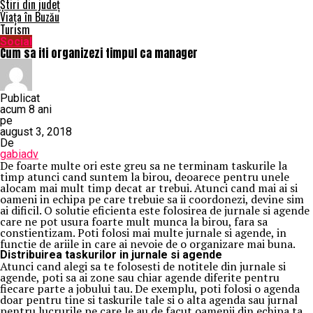
Știri din județ
Viața în Buzău
Turism
Social
Cum sa iti organizezi timpul ca manager
Publicat
acum 8 ani
pe
august 3, 2018
De
gabiadv
De foarte multe ori este greu sa ne terminam taskurile la
timp atunci cand suntem la birou, deoarece pentru unele
alocam mai mult timp decat ar trebui.
Atunci cand mai ai si
oameni in echipa pe care trebuie sa ii coordonezi, devine sim
ai dificil. O solutie eficienta este folosirea de jurnale si agende
care ne pot usura foarte mult munca la birou, fara sa
constientizam. Poti folosi mai multe jurnale si agende, in
functie de ariile in care ai nevoie de o organizare mai buna.
Distribuirea taskurilor in jurnale si agende
Atunci cand alegi sa te folosesti de notitele din jurnale si
agende, poti sa ai zone sau chiar agende diferite pentru
fiecare parte a jobului tau. De exemplu, poti folosi o agenda
doar pentru tine si taskurile tale si o alta agenda sau jurnal
pentru lucrurile pe care le au de facut oamenii din echipa ta.