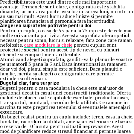
Predictibilitatea este unul dintre cele mai importante
avantaje. Termenele sunt clare, configuratia este stabilita
dinainte, iar mutarea poate avea loc in cateva luni, nu intr-un
an sau mai mult. Acest lucru aduce liniste si permite
planificarea financiara si personala fara incertitudini.
Alegerea suprafetei potrivite pentru doi
Pentru un cuplu, o casa de 55 pana la 75 mp este de cele mai
multe ori varianta potrivita. Aceasta suprafata ofera spatiul
necesar pentru somn, lucru si relaxare, fara zone care raman
nefolosite.
case modulare la cheie
pentru cupluri sunt
proiectate special pentru acest tip de nevoi, cu planuri
eficiente si compartimentari flexibile.
Atunci cand alegeti suprafata, ganditi-va la planurile voastre
pe urmatorii 3 pana la 5 ani. Daca intentionati sa ramaneti
doar voi doi, planul simplu este suficient. Daca planuiti o
familie, merita sa alegeti o configuratie care permite
extinderea ulterioara.
Bugetul clar, fara surprize
Bugetul pentru o casa modulara la cheie este mai usor de
gestionat decat in cazul unei constructii traditionale. Oferta
include de obicei toate capitolele esentiale: productia casei,
transportul, montajul, racordurile la utilitati. Ce ramane in
sarcina ta este pregatirea terenului si eventualele amenajari
exterioare.
Un buget realist pentru un cuplu include: teren, casa la cheie,
fundatie, racorduri la utilitati, amenajari exterioare de baza si
o rezerva de 10 la suta pentru situatii neprevazute. Acest
mod de planificare reduce stresul financiar si permite luarea