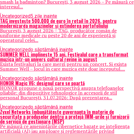
smash la badminton? București, 3 august 2026 – Pe măsură ce
interesul...
Uncategorized
5 zile inainte
TAG investește 500.000 de euro în retail în 2026, pentru
modernizarea magazinelor și extinderea portofoliului
București, 3 august 2026 – TAG, producător român de
uniforme medicale cu peste 20 de ani de experiență și
operatorul celei...
Uncategorized
o săptămână inainte
SUMMER WELL implineste 15 ani. Festivalul care a transformat
muzica intr-un univers cultural revine in august
Exista festivaluri la care mergi pentru un concert. Si exista
Summer Well – locul in care muzica este doar inceputul....
Uncategorized
o săptămână inainte
HONOR Magic V6: designul care se poartă
HONOR propune o nouă perspectivă asupra telefoanelor
pliabile: din dispozitive tehnologice în accesorii de stil
personal București, 31.07.2026: După prezentarea...
Uncategorized
o săptămână inainte
Zyxel Networks îmbunătățește guvernanța în materie de
securitate a produselor pentru a proteja IMM-urile și furnizorii
de servicii de gestionare (MSP)
Pe măsură ce amenințările cibernetice bazate pe inteligența
artificială (AI) iau amploare și reglementările privind