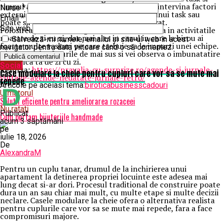
timpul alocat pentru fiecare, este posibil sa intervina factori
Nume
*
externi care sa amane rezolvarea in timp a unui task sau
Email
*
poate sa intervina un lucru urgent de rezolvat.
Site web
Folosirea jurnalelor si agendelor este necesara in activitatile
noastre de zi cu zi, dar mai ales in cazul in care la birou ai
Salvează-mi numele, emailul și site-ul web în acest
foarte multe taskuri pe care trebuie sa le imparti unei echipe.
navigator pentru data viitoare când o să comentez.
Tine cont de sfaturile de mai sus si vei observa o imbunatatire
in munca ta de zi cu zi.
Social
Resursa:
https://pravalia-cu-surprize.ro/agende-si-jurnale-
Case modulare la cheie pentru cupluri care vor sa se mute mai
vintage-agende-nedatate-jurnale-retro/
repede
Articole pe aceiasi tema:
birotica
business
cadouri
Urmatorul
Solutii eficiente pentru ameliorarea rozaceei
Nu ratati
Publicat
Cum purtam bijuteriile handmade
acum 3 săptămâni
pe
iulie 18, 2026
De
AlexandraM
Pentru un cuplu tanar, drumul de la inchirierea unui
apartament la detinerea propriei locuinte este adesea mai
lung decat si-ar dori. Procesul traditional de construire poate
dura un an sau chiar mai mult, cu multe etape si multe decizii
neclare. Casele modulare la cheie ofera o alternativa realista
pentru cuplurile care vor sa se mute mai repede, fara a face
compromisuri majore.