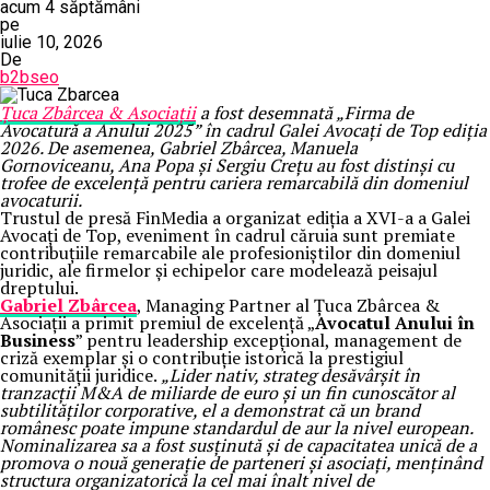
acum 4 săptămâni
pe
iulie 10, 2026
De
b2bseo
Țuca Zbârcea & Asociații
a fost desemnată „Firma de
Avocatură a Anului 2025” în cadrul Galei Avocați de Top ediția
2026. De asemenea, Gabriel Zbârcea, Manuela
Gornoviceanu, Ana Popa și Sergiu Crețu au fost distinși cu
trofee de excelență pentru cariera remarcabilă din domeniul
avocaturii.
Trustul de presă FinMedia a organizat ediția a XVI-a a Galei
Avocați de Top, eveniment în cadrul căruia sunt premiate
contribuțiile remarcabile ale profesioniștilor din domeniul
juridic, ale firmelor și echipelor care modelează peisajul
dreptului.
Gabriel Zbârcea
, Managing Partner al Țuca Zbârcea &
Asociații a primit premiul de excelență „
Avocatul Anului în
Business
” pentru leadership excepțional, management de
criză exemplar și o contribuție istorică la prestigiul
comunității juridice.
„Lider nativ, strateg desăvârșit în
tranzacții M&A de miliarde de euro și un fin cunoscător al
subtilităților corporative, el a demonstrat că un brand
românesc poate impune standardul de aur la nivel european.
Nominalizarea sa a fost susținută și de capacitatea unică de a
promova o nouă generație de parteneri și asociați, menținând
structura organizatorică la cel mai înalt nivel de