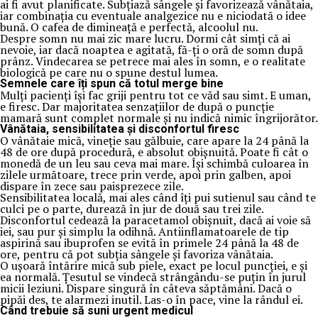
ai fi avut planificate. Subțiază sângele și favorizează vânătaia,
iar combinația cu eventuale analgezice nu e niciodată o idee
bună. O cafea de dimineață e perfectă, alcoolul nu.
Despre somn nu mai zic mare lucru. Dormi cât simți că ai
nevoie, iar dacă noaptea e agitată, fă-ți o oră de somn după
prânz. Vindecarea se petrece mai ales în somn, e o realitate
biologică pe care nu o spune destul lumea.
Semnele care îți spun că totul merge bine
Mulți pacienți își fac griji pentru tot ce văd sau simt. E uman,
e firesc. Dar majoritatea senzațiilor de după o puncție
mamară sunt complet normale și nu indică nimic îngrijorător.
Vânătaia, sensibilitatea și disconfortul firesc
O vânătaie mică, vineție sau gălbuie, care apare la 24 până la
48 de ore după procedură, e absolut obișnuită. Poate fi cât o
monedă de un leu sau ceva mai mare. Își schimbă culoarea în
zilele următoare, trece prin verde, apoi prin galben, apoi
dispare în zece sau paisprezece zile.
Sensibilitatea locală, mai ales când îți pui sutienul sau când te
culci pe o parte, durează în jur de două sau trei zile.
Disconfortul cedează la paracetamol obișnuit, dacă ai voie să
iei, sau pur și simplu la odihnă. Antiinflamatoarele de tip
aspirină sau ibuprofen se evită în primele 24 până la 48 de
ore, pentru că pot subția sângele și favoriza vânătaia.
O ușoară întărire mică sub piele, exact pe locul puncției, e și
ea normală. Țesutul se vindecă strângându-se puțin în jurul
micii leziuni. Dispare singură în câteva săptămâni. Dacă o
pipăi des, te alarmezi inutil. Las-o în pace, vine la rândul ei.
Când trebuie să suni urgent medicul