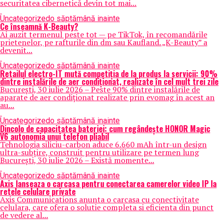
securitatea cibernetică devin tot mai...
Uncategorized
o săptămână inainte
Ce înseamnă K-Beauty?
Ai auzit termenul peste tot — pe TikTok, în recomandările
prietenelor, pe rafturile din dm sau Kaufland. „K-Beauty” a
devenit...
Uncategorized
o săptămână inainte
Retailul electro-IT mută competiția de la produs la servicii: 90%
dintre instalările de aer condiționat, realizate în cel mult trei zile
București, 30 iulie 2026 – Peste 90% dintre instalările de
aparate de aer condiționat realizate prin evomag în acest an
au...
Uncategorized
o săptămână inainte
Dincolo de capacitatea bateriei: cum regândește HONOR Magic
V6 autonomia unui telefon pliabil
Tehnologia siliciu-carbon aduce 6.660 mAh într-un design
ultra-subțire, construit pentru utilizare pe termen lung
București, 30 iulie 2026 – Există momente...
Uncategorized
o săptămână inainte
Axis lanseaza o carcasa pentru conectarea camerelor video IP la
retele celulare private
Axis Communications anunta o carcasa cu conectivitate
celulara, care ofera o solutie completa si eficienta din punct
de vedere al...