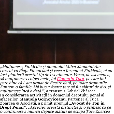
„Mulțumesc, FinMedia și domnului Mihai Săndoiu! Am
crescut cu Piața Financiară și ceea a însemnat FinMedia, ei au
fost pionierii acestui tip de evenimente. Vreau, de asemenea,
să mulțumesc echipei mele, lui
Florentin Țuca
, pe care îmi
pare bine că l-am urmat de fiecare dată, pe toate drumurile.
Suntem o familie. Mă bucur foarte tare să fiu alături de dvs. și
mulțumesc încă o dată!”,
a transmis Gabriel Zbârcea.
În considerarea activității în domeniul dreptului penal al
afacerilor,
Manuela Gornoviceanu
, Partener al Țuca
Zbârcea & Asociații, a primit premiul
„Avocat de Top în
Drept Penal”
.
„Apreciez această distincție și o primesc ca pe
o confirmare a muncii depuse alături de echipa Țuca Zbârcea