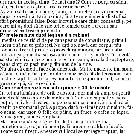
ușurare în același timp. Ce faci după? Cum te porți cu sânul
tău, cu tine, cu așteptarea care urmează?
Aș vrea să te iau cu mine, calm, prin orele care vin imediat
după procedură. Fără panică, fără termeni medicali stufoși,
fără promisiuni false. Doar lucrurile care chiar contează și pe
care mi-aș dori să le știe orice femeie care a trecut sau
urmează să treacă prin asta.
Primele minute după ieșirea din cabinet
Imediat ce te ridici de pe canapeaua de consultație, primul
lucru e să nu te grăbești. Nu ești bolnavă, dar corpul tău
tocmai a trecut printr-o procedură minoră, iar circulația,
tensiunea și emoția se așază în ritmul lor. E perfect în regulă
să stai cinci sau zece minute pe un scaun, în sala de așteptare,
până simți că pașii merg din nou de la sine.
Nu uita că emoția face cât anestezia. Multe paciente îmi spun
că abia după ce ies pe coridor realizează cât de tensionate au
fost de fapt. Lasă-ți câteva minute să respiri normal, să bei o
gură de apă, să te readuni.
Cum reacționează corpul în primele 30 de minute
În prima jumătate de oră, e absolut normal să simți o ușoară
amețeală sau o stare de moleșeală. Tensiunea poate scădea
puțin, mai ales dacă ești o persoană mai emotivă sau dacă ai
venit pe stomacul gol. Apropo, dacă n-ai mâncat dinainte, fă-
o acum, dar ușor. O felie de pâine, un fruct, o cafea cu lapte.
Nimic greu, nimic complicat.
Mai poate apărea o senzație de furnicături în zona
puncționată, o ușoară amorțeală, uneori o căldură locală.
Toate sunt firești. Anestezicul local se retrage treptat, iar