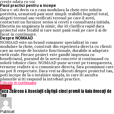
creste odata cu voi.
Pasii practici pentru a incepe
Daca v-ati decis ca o casa modulara la cheie este solutia
potrivita, urmatorii pasi sunt simpli: stabiliti bugetul total,
alegeti terenul sau verificati terenul pe care il aveti,
contactati un furnizor serios si cereti o consultanta initiala.
Discutia nu angajeaza la nimic, dar iti clarifica rapid daca
proiectul este fezabil si care sunt pasii reali pe care ii ai de
facut in continuare.
Despre NOMAAD
NOMAAD este un brand romanesc specializat in case
modulare la cheie, construit din experienta directa cu clienti
care au nevoie de locuinte functionale, durabile si adaptate
vietii reale. Fiecare proiect este gandit impreuna cu
beneficiarul, pornind de la nevoi concrete si continuand cu
solutii tehnice clare. NOMAAD pune accent pe transparenta,
termene realiste si o comunicare directa, fara promisiuni care
nu pot fi respectate. Daca vrei sa discuti despre proiectul tau,
poti incepe de la o intalnire simpla, in care iti asculta
planurile si iti raspund la intrebari practice.
Citeste in continuare
Social
Țuca Zbârcea & Asociații câștigă cinci premii la Gala Avocați de
Top
Publicat