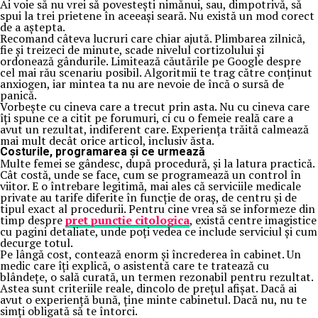
Ai voie să nu vrei să povestești nimănui, sau, dimpotrivă, să
spui la trei prietene în aceeași seară. Nu există un mod corect
de a aștepta.
Recomand câteva lucruri care chiar ajută. Plimbarea zilnică,
fie și treizeci de minute, scade nivelul cortizolului și
ordonează gândurile. Limitează căutările pe Google despre
cel mai rău scenariu posibil. Algoritmii te trag către conținut
anxiogen, iar mintea ta nu are nevoie de încă o sursă de
panică.
Vorbește cu cineva care a trecut prin asta. Nu cu cineva care
îți spune ce a citit pe forumuri, ci cu o femeie reală care a
avut un rezultat, indiferent care. Experiența trăită calmează
mai mult decât orice articol, inclusiv ăsta.
Costurile, programarea și ce urmează
Multe femei se gândesc, după procedură, și la latura practică.
Cât costă, unde se face, cum se programează un control în
viitor. E o întrebare legitimă, mai ales că serviciile medicale
private au tarife diferite în funcție de oraș, de centru și de
tipul exact al procedurii. Pentru cine vrea să se informeze din
timp despre
pret punctie citologica
, există centre imagistice
cu pagini detaliate, unde poți vedea ce include serviciul și cum
decurge totul.
Pe lângă cost, contează enorm și încrederea în cabinet. Un
medic care îți explică, o asistentă care te tratează cu
blândețe, o sală curată, un termen rezonabil pentru rezultat.
Astea sunt criteriile reale, dincolo de prețul afișat. Dacă ai
avut o experiență bună, ține minte cabinetul. Dacă nu, nu te
simți obligată să te întorci.