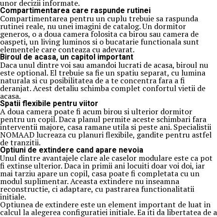
unor decizii informate.
Compartimentarea care raspunde rutinei
Compartimentarea pentru un cuplu trebuie sa raspunda
rutinei reale, nu unei imagini de catalog. Un dormitor
generos, o a doua camera folosita ca birou sau camera de
oaspeti, un living luminos si o bucatarie functionala sunt
elementele care conteaza cu adevarat.
Biroul de acasa, un capitol important
Daca unul dintre voi sau amandoi lucrati de acasa, biroul nu
este optional. El trebuie sa fie un spatiu separat, cu lumina
naturala si cu posibilitatea de a te concentra fara a fi
deranjat. Acest detaliu schimba complet confortul vietii de
acasa.
Spatii flexibile pentru viitor
A doua camera poate fi acum birou si ulterior dormitor
pentru un copil. Daca planul permite aceste schimbari fara
interventii majore, casa ramane utila si peste ani. Specialistii
NOMAAD lucreaza cu planuri flexibile, gandite pentru astfel
de tranzitii.
Optiuni de extindere cand apare nevoia
Unul dintre avantajele clare ale caselor modulare este ca pot
fi extinse ulterior. Daca in primii ani locuiti doar voi doi, iar
mai tarziu apare un copil, casa poate fi completata cu un
modul suplimentar. Aceasta extindere nu inseamna
reconstructie, ci adaptare, cu pastrarea functionalitatii
initiale.
Optiunea de extindere este un element important de luat in
calcul la alegerea configuratiei initiale. Ea iti da libertatea de a