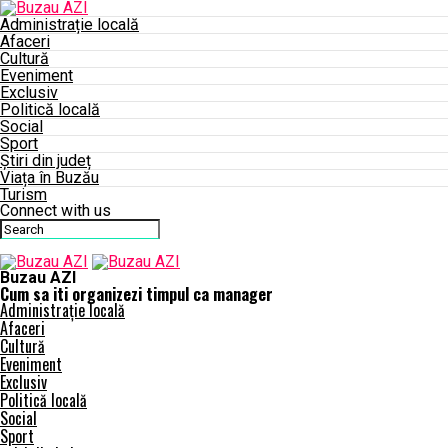
Administrație locală
Afaceri
Cultură
Eveniment
Exclusiv
Politică locală
Social
Sport
Știri din județ
Viața în Buzău
Turism
Connect with us
Buzau AZI
Cum sa iti organizezi timpul ca manager
Administrație locală
Afaceri
Cultură
Eveniment
Exclusiv
Politică locală
Social
Sport