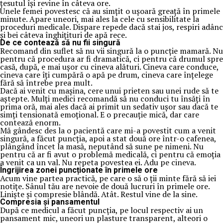
țesutul își revine în câteva ore.
Unele femei povestesc că au simțit o ușoară greață în primele
minute. Apare uneori, mai ales la cele cu sensibilitate la
proceduri medicale. Dispare repede dacă stai jos, respiri adânc
și bei câteva înghițituri de apă rece.
De ce contează să nu fii singură
Recomand din suflet să nu vii singură la o puncție mamară. Nu
pentru că procedura ar fi dramatică, ci pentru că drumul spre
casă, după, e mai ușor cu cineva alături. Cineva care conduce,
cineva care îți cumpără o apă pe drum, cineva care înțelege
fără să întrebe prea mult.
Dacă ai venit cu mașina, cere unui prieten sau unei rude să te
aștepte. Mulți medici recomandă să nu conduci tu însăți în
prima oră, mai ales dacă ai primit un sedativ ușor sau dacă te
simți tensionată emoțional. E o precauție mică, dar care
contează enorm.
Mă gândesc des la o pacientă care mi-a povestit cum a venit
singură, a făcut puncția, apoi a stat două ore într-o cafenea,
plângând încet la masă, neputând să sune pe nimeni. Nu
pentru că ar fi avut o problemă medicală, ci pentru că emoția
a venit ca un val. Nu repeta povestea ei. Adu pe cineva.
Îngrijirea zonei puncționate în primele ore
Acum vine partea practică, pe care o să o ții minte fără să iei
notițe. Sânul tău are nevoie de două lucruri în primele ore.
Liniște și compresie blândă. Atât. Restul vine de la sine.
Compresia și pansamentul
După ce medicul a făcut puncția, pe locul respectiv ai un
pansament mic, uneori un plasture transparent, alteori o