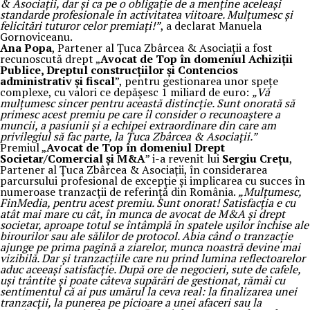
& Asociații, dar și ca pe o obligație de a menține aceleași
standarde profesionale în activitatea viitoare. Mulțumesc și
felicitări tuturor celor premiați!”
, a declarat Manuela
Gornoviceanu.
Ana Popa
, Partener al Țuca Zbârcea & Asociații a fost
recunoscută drept „
Avocat de Top în domeniul Achiziții
Publice, Dreptul construcțiilor și Contencios
administrativ și fiscal
”, pentru gestionarea unor spețe
complexe, cu valori ce depășesc 1 miliard de euro:
„Vă
mulțumesc sincer pentru această distincție. Sunt onorată să
primesc acest premiu pe care îl consider o recunoaștere a
muncii, a pasiunii și a echipei extraordinare din care am
privilegiul să fac parte, la Țuca Zbârcea & Asociații.”
Premiul „
Avocat de Top în domeniul Drept
Societar/Comercial și M&A
” i-a revenit lui
Sergiu Crețu
,
Partener al Țuca Zbârcea & Asociații, în considerarea
parcursului profesional de excepție și implicarea cu succes în
numeroase tranzacții de referință din România.
„Mulțumesc,
FinMedia, pentru acest premiu. Sunt onorat! Satisfacția e cu
atât mai mare cu cât, în munca de avocat de M&A și drept
societar, aproape totul se întâmplă în spatele ușilor închise ale
birourilor sau ale sălilor de protocol. Abia când o tranzacție
ajunge pe prima pagină a ziarelor, munca noastră devine mai
vizibilă. Dar și tranzacțiile care nu prind lumina reflectoarelor
aduc aceeași satisfacție. După ore de negocieri, sute de cafele,
uși trântite și poate câteva supărări de gestionat, rămâi cu
sentimentul că ai pus umărul la ceva real: la finalizarea unei
tranzacții, la punerea pe picioare a unei afaceri sau la