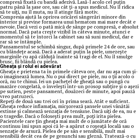
compresă fixată cu bandă adezivă. Lasă-l acolo cel puțin
patru până la șase ore, sau cât ți-a spus medicul. Nu îl ridica
să te uiți, nu îl muta, nu îl atinge fără motiv.
Compresia ajută la oprirea oricărei sângerări minore din
interior și previne formarea unui hematom mai mare decât e
nevoie. Dacă vezi o pată mică de sânge pe compresă, e absolut
normal. Dacă pata crește vizibil în câteva minute, atunci e
momentul să te întorci la cabinet sau să suni medicul, dar e
rar să se întâmple.
Pansamentul se schimbă singur, după primele 24 de ore, sau
cu blândețe acasă. Dacă a aderat puțin la piele, umezește
marginile cu apă călduță înainte să tragi de el. Nu îl smulge
brusc, fii blândă cu pielea.
Gheața și rolul ei adevărat
Gheața e prietena ta în primele câteva ore, dar nu așa cum și-
o imaginează lumea. Nu o pui direct pe piele, nu o ții acolo o
oră, nu te chinui. Iei un pachețel de gheață sau o pungă cu
mazăre congelată, o învelești într-un prosop subțire și o așezi
pe sutien, peste pansament, douăzeci de minute, apoi pauză
vreo patruzeci.
Repeți de două sau trei ori în prima seară. Atât e suficient.
Gheața reduce inflamația, micșorează șansele unei vânătăi
extinse și calmează senzația de tensiune. Dacă uiți de ea, nu e
o tragedie. Dacă o folosești prea mult, poți irita pielea.
Pacientele care țin gheața mai mult de o jumătate de oră
continuu îmi spun apoi că le-a apărut o roșeață locală sau o
senzație de arsură. Pielea de pe sân e sensibilă, mult mai
sensibilă decât cea de pe genunchi sau gleznă. Tratează-o cu