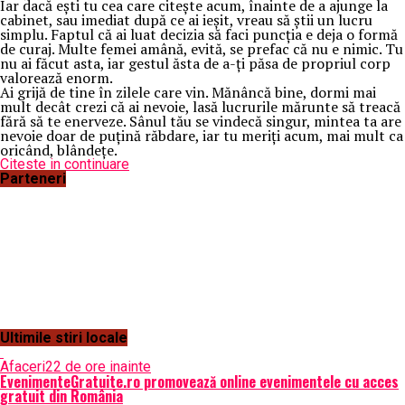
Iar dacă ești tu cea care citește acum, înainte de a ajunge la
cabinet, sau imediat după ce ai ieșit, vreau să știi un lucru
simplu. Faptul că ai luat decizia să faci puncția e deja o formă
de curaj. Multe femei amână, evită, se prefac că nu e nimic. Tu
nu ai făcut asta, iar gestul ăsta de a-ți păsa de propriul corp
valorează enorm.
Ai grijă de tine în zilele care vin. Mănâncă bine, dormi mai
mult decât crezi că ai nevoie, lasă lucrurile mărunte să treacă
fără să te enerveze. Sânul tău se vindecă singur, mintea ta are
nevoie doar de puțină răbdare, iar tu meriți acum, mai mult ca
oricând, blândețe.
Citeste in continuare
Parteneri
Ultimile stiri locale
Afaceri
22 de ore inainte
EvenimenteGratuite.ro promovează online evenimentele cu acces
gratuit din România