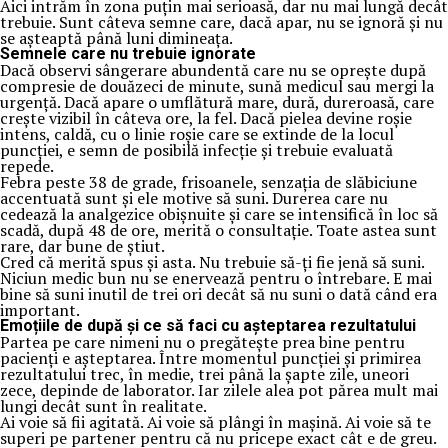
Aici intrăm în zona puțin mai serioasă, dar nu mai lungă decât
trebuie. Sunt câteva semne care, dacă apar, nu se ignoră și nu
se așteaptă până luni dimineața.
Semnele care nu trebuie ignorate
Dacă observi sângerare abundentă care nu se oprește după
compresie de douăzeci de minute, sună medicul sau mergi la
urgență. Dacă apare o umflătură mare, dură, dureroasă, care
crește vizibil în câteva ore, la fel. Dacă pielea devine roșie
intens, caldă, cu o linie roșie care se extinde de la locul
puncției, e semn de posibilă infecție și trebuie evaluată
repede.
Febra peste 38 de grade, frisoanele, senzația de slăbiciune
accentuată sunt și ele motive să suni. Durerea care nu
cedează la analgezice obișnuite și care se intensifică în loc să
scadă, după 48 de ore, merită o consultație. Toate astea sunt
rare, dar bune de știut.
Cred că merită spus și asta. Nu trebuie să-ți fie jenă să suni.
Niciun medic bun nu se enervează pentru o întrebare. E mai
bine să suni inutil de trei ori decât să nu suni o dată când era
important.
Emoțiile de după și ce să faci cu așteptarea rezultatului
Partea pe care nimeni nu o pregătește prea bine pentru
pacienți e așteptarea. Între momentul puncției și primirea
rezultatului trec, în medie, trei până la șapte zile, uneori
zece, depinde de laborator. Iar zilele alea pot părea mult mai
lungi decât sunt în realitate.
Ai voie să fii agitată. Ai voie să plângi în mașină. Ai voie să te
superi pe partener pentru că nu pricepe exact cât e de greu.