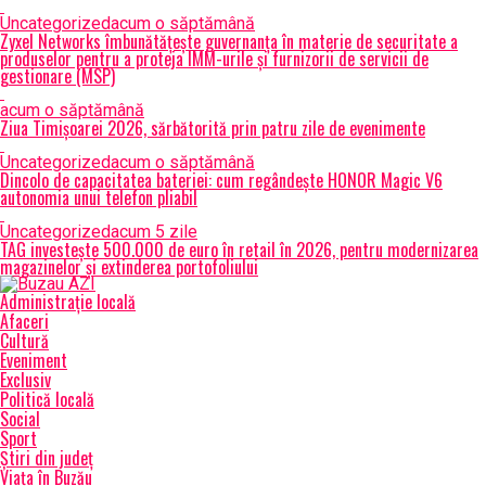
Uncategorized
acum o săptămână
Zyxel Networks îmbunătățește guvernanța în materie de securitate a
produselor pentru a proteja IMM-urile și furnizorii de servicii de
gestionare (MSP)
acum o săptămână
Ziua Timișoarei 2026, sărbătorită prin patru zile de evenimente
Uncategorized
acum o săptămână
Dincolo de capacitatea bateriei: cum regândește HONOR Magic V6
autonomia unui telefon pliabil
Uncategorized
acum 5 zile
TAG investește 500.000 de euro în retail în 2026, pentru modernizarea
magazinelor și extinderea portofoliului
Administrație locală
Afaceri
Cultură
Eveniment
Exclusiv
Politică locală
Social
Sport
Știri din județ
Viața în Buzău