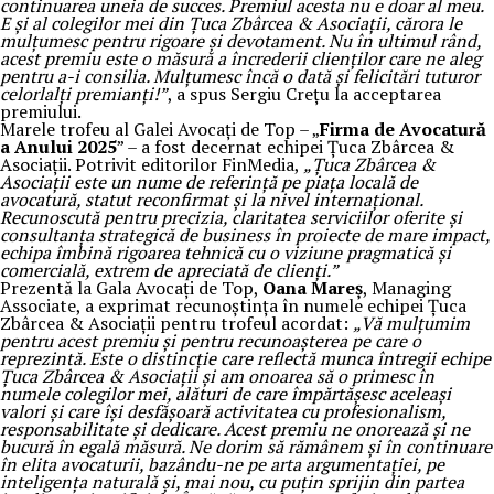
continuarea uneia de succes. Premiul acesta nu e doar al meu.
E și al colegilor mei din Țuca Zbârcea & Asociații, cărora le
mulțumesc pentru rigoare și devotament. Nu în ultimul rând,
acest premiu este o măsură a încrederii clienților care ne aleg
pentru a-i consilia. Mulțumesc încă o dată și felicitări tuturor
celorlalți premianți!”
, a spus Sergiu Crețu la acceptarea
premiului.
Marele trofeu al Galei Avocați de Top – „
Firma de Avocatură
a Anului 2025
” – a fost decernat echipei Țuca Zbârcea &
Asociații. Potrivit editorilor FinMedia,
„Țuca Zbârcea &
Asociații este un nume de referință pe piața locală de
avocatură, statut reconfirmat și la nivel internațional.
Recunoscută pentru precizia, claritatea serviciilor oferite și
consultanța strategică de business în proiecte de mare impact,
echipa îmbină rigoarea tehnică cu o viziune pragmatică și
comercială, extrem de apreciată de clienți.”
Prezentă la Gala Avocați de Top,
Oana Mareș
, Managing
Associate, a exprimat recunoștința în numele echipei Țuca
Zbârcea & Asociații pentru trofeul acordat:
„Vă mulțumim
pentru acest premiu și pentru recunoașterea pe care o
reprezintă. Este o distincție care reflectă munca întregii echipe
Țuca Zbârcea & Asociații și am onoarea să o primesc în
numele colegilor mei, alături de care împărtășesc aceleași
valori și care își desfășoară activitatea cu profesionalism,
responsabilitate și dedicare. Acest premiu ne onorează și ne
bucură în egală măsură. Ne dorim să rămânem și în continuare
în elita avocaturii, bazându-ne pe arta argumentației, pe
inteligența naturală și, mai nou, cu puțin sprijin din partea