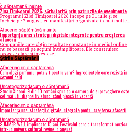
o săptămână inainte
Ziua Timișoarei 2026, sărbătorită prin patru zile de evenimente
Programul Zilei Timișoarei 2026 începe pe 31 iulie și se
încheie pe 3 august, cu manifestări organizate în mai multe...
Afaceri
o săptămână inainte
Importanța unei strategii digitale integrate pentru creșterea
afacerii
Companiile care obțin rezultate constante în mediul online
nu se bazează pe acțiuni întâmplătoare. Ele construiesc
procese clare și investesc...
Știrile Săptămânii
Afaceri
acum o săptămână
Cum alegi parfumul potrivit pentru vară? Ingredientele care rezistă în
sezonul cald
Uncategorized
acum o săptămână
Studiu Xiaomi: 9 din 10 români spun că o cameră de supraveghere este
cel mai util dispozitiv atunci când pleacă în vacanță
Afaceri
acum o săptămână
Importanța unei strategii digitale integrate pentru creșterea afacerii
Uncategorized
acum o săptămână
SUMMER WELL implineste 15 ani. Festivalul care a transformat muzica
intr-un univers cultural revine in august