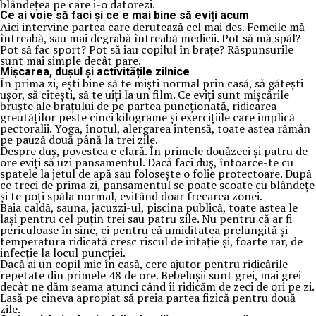
blândețea pe care i-o datorezi.
Ce ai voie să faci și ce e mai bine să eviți acum
Aici intervine partea care derutează cel mai des. Femeile mă
întreabă, sau mai degrabă întreabă medicii. Pot să mă spăl?
Pot să fac sport? Pot să iau copilul în brațe? Răspunsurile
sunt mai simple decât pare.
Mișcarea, dușul și activitățile zilnice
În prima zi, ești bine să te miști normal prin casă, să gătești
ușor, să citești, să te uiți la un film. Ce eviți sunt mișcările
bruște ale brațului de pe partea puncționată, ridicarea
greutăților peste cinci kilograme și exercițiile care implică
pectoralii. Yoga, înotul, alergarea intensă, toate astea rămân
pe pauză două până la trei zile.
Despre duș, povestea e clară. În primele douăzeci și patru de
ore eviți să uzi pansamentul. Dacă faci duș, întoarce-te cu
spatele la jetul de apă sau folosește o folie protectoare. După
ce treci de prima zi, pansamentul se poate scoate cu blândețe
și te poți spăla normal, evitând doar frecarea zonei.
Baia caldă, sauna, jacuzzi-ul, piscina publică, toate astea le
lași pentru cel puțin trei sau patru zile. Nu pentru că ar fi
periculoase în sine, ci pentru că umiditatea prelungită și
temperatura ridicată cresc riscul de iritație și, foarte rar, de
infecție la locul puncției.
Dacă ai un copil mic în casă, cere ajutor pentru ridicările
repetate din primele 48 de ore. Bebelușii sunt grei, mai grei
decât ne dăm seama atunci când îi ridicăm de zeci de ori pe zi.
Lasă pe cineva apropiat să preia partea fizică pentru două
zile.