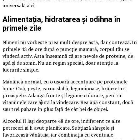
universală aici.
Alimentația, hidratarea și odihna în
primele zile
Nimeni nu vorbește prea mult despre asta, dar contează. În
primele 48 de ore după o puncție mamară, corpul tău se
vindecă activ. Asta înseamnă că are nevoie de proteine, de
apă și de somn. Nu un regim special, doar atenție la
lucrurile simple.
Mănâncă normal, cu o ușoară accentuare pe proteinele
bune. Ouă, pește, carne slabă, leguminoase, brânzeturi
proaspete. Adaugă fructe și legume colorate, pentru
vitaminele care ajută la vindecare. Bea apă constant, două
sau trei pahare în plus față de cât bei de obicei.
Alcoolul îl lași deoparte 48 de ore, indiferent ce alte
petreceri ai fi avut planificate. Subțiază sângele și
favorizează vânătaia, iar combinația cu eventuale