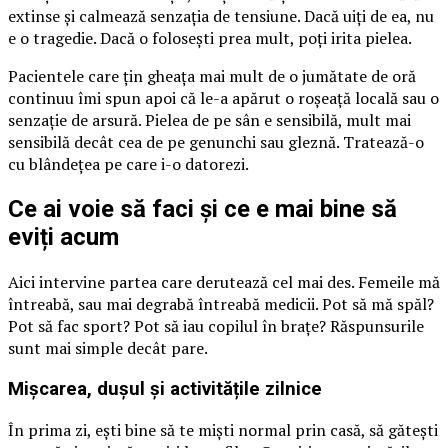
extinse și calmează senzația de tensiune. Dacă uiți de ea, nu
e o tragedie. Dacă o folosești prea mult, poți irita pielea.
Pacientele care țin gheața mai mult de o jumătate de oră
continuu îmi spun apoi că le-a apărut o roșeață locală sau o
senzație de arsură. Pielea de pe sân e sensibilă, mult mai
sensibilă decât cea de pe genunchi sau gleznă. Tratează-o
cu blândețea pe care i-o datorezi.
Ce ai voie să faci și ce e mai bine să
eviți acum
Aici intervine partea care derutează cel mai des. Femeile mă
întreabă, sau mai degrabă întreabă medicii. Pot să mă spăl?
Pot să fac sport? Pot să iau copilul în brațe? Răspunsurile
sunt mai simple decât pare.
Mișcarea, dușul și activitățile zilnice
În prima zi, ești bine să te miști normal prin casă, să gătești