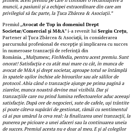
primesc acest premiu pe care îl consider o recunoaștere a
muncii, a pasiunii și a echipei extraordinare din care am
privilegiul să fac parte, la Țuca Zbârcea & Asociații.”
Premiul „
Avocat de Top în domeniul Drept
Societar/Comercial și M&A
” i-a revenit lui
Sergiu Crețu
,
Partener al Țuca Zbârcea & Asociații, în considerarea
parcursului profesional de excepție și implicarea cu succes
în numeroase tranzacții de referință din
România.
„Mulțumesc, FinMedia, pentru acest premiu. Sunt
onorat! Satisfacția e cu atât mai mare cu cât, în munca de
avocat de M&A și drept societar, aproape totul se întâmplă
în spatele ușilor închise ale birourilor sau ale sălilor de
protocol. Abia când o tranzacție ajunge pe prima pagină a
ziarelor, munca noastră devine mai vizibilă. Dar și
tranzacțiile care nu prind lumina reflectoarelor aduc aceeași
satisfacție. După ore de negocieri, sute de cafele, uși trântite
și poate câteva supărări de gestionat, rămâi cu sentimentul
că ai pus umărul la ceva real: la finalizarea unei tranzacții, la
punerea pe picioare a unei afaceri sau la continuarea uneia
de succes. Premiul acesta nu e doar al meu. E și al colegilor