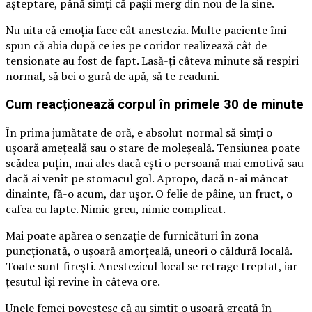
așteptare, până simți că pașii merg din nou de la sine.
Nu uita că emoția face cât anestezia. Multe paciente îmi
spun că abia după ce ies pe coridor realizează cât de
tensionate au fost de fapt. Lasă-ți câteva minute să respiri
normal, să bei o gură de apă, să te readuni.
Cum reacționează corpul în primele 30 de minute
În prima jumătate de oră, e absolut normal să simți o
ușoară amețeală sau o stare de moleșeală. Tensiunea poate
scădea puțin, mai ales dacă ești o persoană mai emotivă sau
dacă ai venit pe stomacul gol. Apropo, dacă n-ai mâncat
dinainte, fă-o acum, dar ușor. O felie de pâine, un fruct, o
cafea cu lapte. Nimic greu, nimic complicat.
Mai poate apărea o senzație de furnicături în zona
puncționată, o ușoară amorțeală, uneori o căldură locală.
Toate sunt firești. Anestezicul local se retrage treptat, iar
țesutul își revine în câteva ore.
Unele femei povestesc că au simțit o ușoară greață în