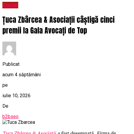
Social
Țuca Zbârcea & Asociații câștigă cinci
premii la Gala Avocați de Top
Publicat
acum 4 săptămâni
pe
iulie 10, 2026
De
b2bseo
Țuca Zbârcea & Asociații
a fost desemnată „Firma de