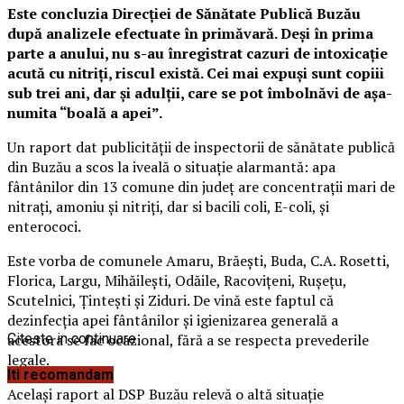
Este concluzia Direcţiei de Sănătate Publică Buzău
după analizele efectuate în primăvară. Deși în prima
parte a anului, nu s-au înregistrat cazuri de intoxicaţie
acută cu nitriţi, riscul există. Cei mai expuşi sunt copiii
sub trei ani, dar şi adulţii, care se pot îmbolnăvi de aşa-
numita “boală a apei”.
Un raport dat publicității de inspectorii de sănătate publică
din Buzău a scos la iveală o situație alarmantă: apa
fântânilor din 13 comune din judeţ are concentraţii mari de
nitraţi, amoniu şi nitriţi, dar si bacili coli, E-coli, şi
enterococi.
Este vorba de comunele Amaru, Brăeşti, Buda, C.A. Rosetti,
Florica, Largu, Mihăileşti, Odăile, Racoviţeni, Ruşeţu,
Scutelnici, Ţinteşti şi Ziduri. De vină este faptul că
dezinfecţia apei fântânilor şi igienizarea generală a
acestora se fac ocazional, fără a se respecta prevederile
Citeste in continuare
legale.
Iti recomandam
Același raport al DSP Buzău relevă o altă situație