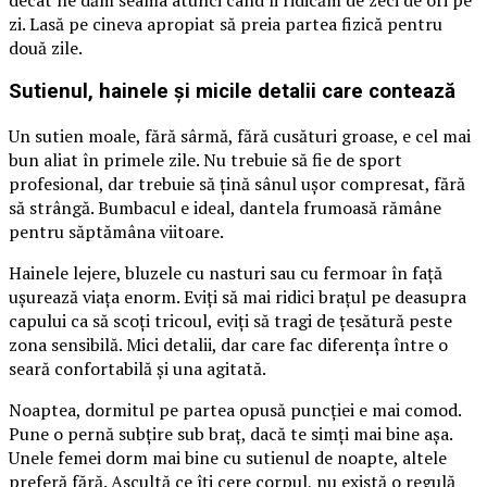
zi. Lasă pe cineva apropiat să preia partea fizică pentru
două zile.
Sutienul, hainele și micile detalii care contează
Un sutien moale, fără sârmă, fără cusături groase, e cel mai
bun aliat în primele zile. Nu trebuie să fie de sport
profesional, dar trebuie să țină sânul ușor compresat, fără
să strângă. Bumbacul e ideal, dantela frumoasă rămâne
pentru săptămâna viitoare.
Hainele lejere, bluzele cu nasturi sau cu fermoar în față
ușurează viața enorm. Eviți să mai ridici brațul pe deasupra
capului ca să scoți tricoul, eviți să tragi de țesătură peste
zona sensibilă. Mici detalii, dar care fac diferența între o
seară confortabilă și una agitată.
Noaptea, dormitul pe partea opusă puncției e mai comod.
Pune o pernă subțire sub braț, dacă te simți mai bine așa.
Unele femei dorm mai bine cu sutienul de noapte, altele
preferă fără. Ascultă ce îți cere corpul, nu există o regulă