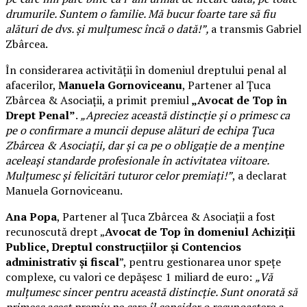
drumurile. Suntem o familie. Mă bucur foarte tare să fiu
alături de dvs. și mulțumesc încă o dată!”,
a transmis Gabriel
Zbârcea.
În considerarea activității în domeniul dreptului penal al
afacerilor,
Manuela Gornoviceanu
, Partener al Țuca
Zbârcea & Asociații, a primit premiul
„Avocat de Top în
Drept Penal”
.
„Apreciez această distincție și o primesc ca
pe o confirmare a muncii depuse alături de echipa Țuca
Zbârcea & Asociații, dar și ca pe o obligație de a menține
aceleași standarde profesionale în activitatea viitoare.
Mulțumesc și felicitări tuturor celor premiați!”
, a declarat
Manuela Gornoviceanu.
Ana Popa
, Partener al Țuca Zbârcea & Asociații a fost
recunoscută drept „
Avocat de Top în domeniul Achiziții
Publice, Dreptul construcțiilor și Contencios
administrativ și fiscal
”, pentru gestionarea unor spețe
complexe, cu valori ce depășesc 1 miliard de euro:
„Vă
mulțumesc sincer pentru această distincție. Sunt onorată să