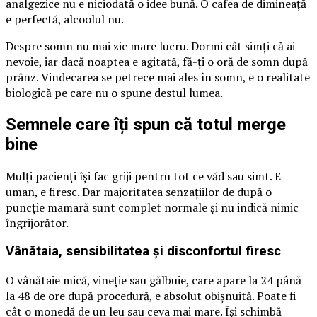
analgezice nu e niciodată o idee bună. O cafea de dimineață
e perfectă, alcoolul nu.
Despre somn nu mai zic mare lucru. Dormi cât simți că ai
nevoie, iar dacă noaptea e agitată, fă-ți o oră de somn după
prânz. Vindecarea se petrece mai ales în somn, e o realitate
biologică pe care nu o spune destul lumea.
Semnele care îți spun că totul merge
bine
Mulți pacienți își fac griji pentru tot ce văd sau simt. E
uman, e firesc. Dar majoritatea senzațiilor de după o
puncție mamară sunt complet normale și nu indică nimic
îngrijorător.
Vânătaia, sensibilitatea și disconfortul firesc
O vânătaie mică, vineție sau gălbuie, care apare la 24 până
la 48 de ore după procedură, e absolut obișnuită. Poate fi
cât o monedă de un leu sau ceva mai mare. Își schimbă