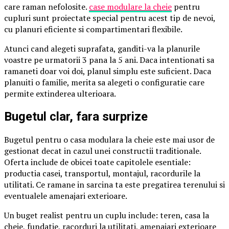
care raman nefolosite.
case modulare la cheie
pentru
cupluri sunt proiectate special pentru acest tip de nevoi,
cu planuri eficiente si compartimentari flexibile.
Atunci cand alegeti suprafata, ganditi-va la planurile
voastre pe urmatorii 3 pana la 5 ani. Daca intentionati sa
ramaneti doar voi doi, planul simplu este suficient. Daca
planuiti o familie, merita sa alegeti o configuratie care
permite extinderea ulterioara.
Bugetul clar, fara surprize
Bugetul pentru o casa modulara la cheie este mai usor de
gestionat decat in cazul unei constructii traditionale.
Oferta include de obicei toate capitolele esentiale:
productia casei, transportul, montajul, racordurile la
utilitati. Ce ramane in sarcina ta este pregatirea terenului si
eventualele amenajari exterioare.
Un buget realist pentru un cuplu include: teren, casa la
cheie, fundatie, racorduri la utilitati, amenajari exterioare