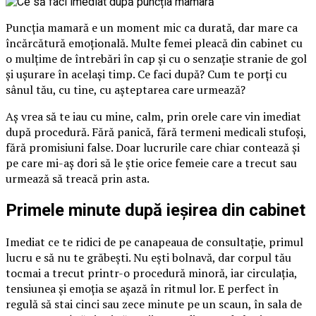
Puncția mamară e un moment mic ca durată, dar mare ca
încărcătură emoțională. Multe femei pleacă din cabinet cu
o mulțime de întrebări în cap și cu o senzație stranie de gol
și ușurare în același timp. Ce faci după? Cum te porți cu
sânul tău, cu tine, cu așteptarea care urmează?
Aș vrea să te iau cu mine, calm, prin orele care vin imediat
după procedură. Fără panică, fără termeni medicali stufoși,
fără promisiuni false. Doar lucrurile care chiar contează și
pe care mi-aș dori să le știe orice femeie care a trecut sau
urmează să treacă prin asta.
Primele minute după ieșirea din cabinet
Imediat ce te ridici de pe canapeaua de consultație, primul
lucru e să nu te grăbești. Nu ești bolnavă, dar corpul tău
tocmai a trecut printr-o procedură minoră, iar circulația,
tensiunea și emoția se așază în ritmul lor. E perfect în
regulă să stai cinci sau zece minute pe un scaun, în sala de