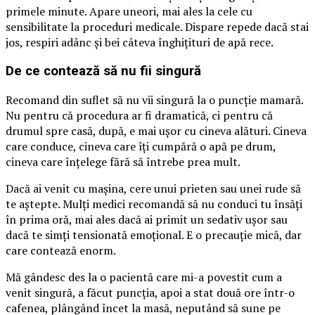
primele minute. Apare uneori, mai ales la cele cu
sensibilitate la proceduri medicale. Dispare repede dacă stai
jos, respiri adânc și bei câteva înghițituri de apă rece.
De ce contează să nu fii singură
Recomand din suflet să nu vii singură la o puncție mamară.
Nu pentru că procedura ar fi dramatică, ci pentru că
drumul spre casă, după, e mai ușor cu cineva alături. Cineva
care conduce, cineva care îți cumpără o apă pe drum,
cineva care înțelege fără să întrebe prea mult.
Dacă ai venit cu mașina, cere unui prieten sau unei rude să
te aștepte. Mulți medici recomandă să nu conduci tu însăți
în prima oră, mai ales dacă ai primit un sedativ ușor sau
dacă te simți tensionată emoțional. E o precauție mică, dar
care contează enorm.
Mă gândesc des la o pacientă care mi-a povestit cum a
venit singură, a făcut puncția, apoi a stat două ore într-o
cafenea, plângând încet la masă, neputând să sune pe