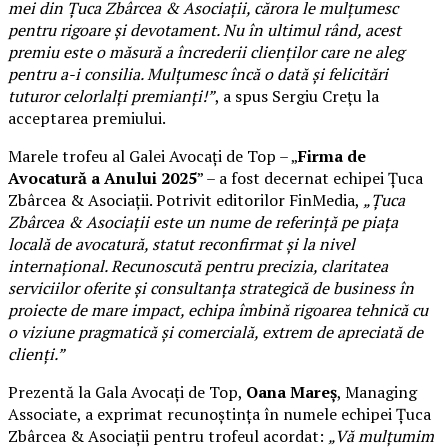
mei din Țuca Zbârcea & Asociații, cărora le mulțumesc
pentru rigoare și devotament. Nu în ultimul rând, acest
premiu este o măsură a încrederii clienților care ne aleg
pentru a-i consilia. Mulțumesc încă o dată și felicitări
tuturor celorlalți premianți!”
, a spus Sergiu Crețu la
acceptarea premiului.
Marele trofeu al Galei Avocați de Top – „
Firma de
Avocatură a Anului 2025
” – a fost decernat echipei Țuca
Zbârcea & Asociații. Potrivit editorilor FinMedia,
„Țuca
Zbârcea & Asociații este un nume de referință pe piața
locală de avocatură, statut reconfirmat și la nivel
internațional. Recunoscută pentru precizia, claritatea
serviciilor oferite și consultanța strategică de business în
proiecte de mare impact, echipa îmbină rigoarea tehnică cu
o viziune pragmatică și comercială, extrem de apreciată de
clienți.”
Prezentă la Gala Avocați de Top,
Oana Mareș
, Managing
Associate, a exprimat recunoștința în numele echipei Țuca
Zbârcea & Asociații pentru trofeul acordat:
„Vă mulțumim