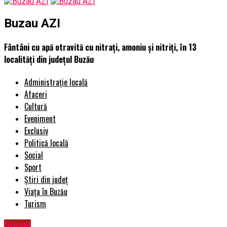
Buzau AZI
Fântâni cu apă otravită cu nitraţi, amoniu şi nitriţi, în 13
localități din judeţul Buzău
Administrație locală
Afaceri
Cultură
Eveniment
Exclusiv
Politică locală
Social
Sport
Știri din județ
Viața în Buzău
Turism
Social