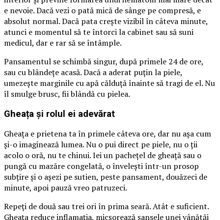
e nevoie. Dacă vezi o pată mică de sânge pe compresă, e
absolut normal. Dacă pata crește vizibil în câteva minute,
atunci e momentul să te întorci la cabinet sau să suni
medicul, dar e rar să se întâmple.
Pansamentul se schimbă singur, după primele 24 de ore,
sau cu blândețe acasă. Dacă a aderat puțin la piele,
umezește marginile cu apă călduță înainte să tragi de el. Nu
îl smulge brusc, fii blândă cu pielea.
Gheața și rolul ei adevărat
Gheața e prietena ta în primele câteva ore, dar nu așa cum
și-o imaginează lumea. Nu o pui direct pe piele, nu o ții
acolo o oră, nu te chinui. Iei un pachețel de gheață sau o
pungă cu mazăre congelată, o învelești într-un prosop
subțire și o așezi pe sutien, peste pansament, douăzeci de
minute, apoi pauză vreo patruzeci.
Repeți de două sau trei ori în prima seară. Atât e suficient.
Gheața reduce inflamația, micșorează șansele unei vânătăi