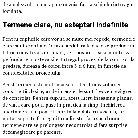
de a o dezvolta cand apare nevoia, fara a schimba intreaga
locuinta.
Termene clare, nu asteptari indefinite
Pentru cuplurile care vor sa se mute mai repede, termenele
clare sunt esentiale. O casa modulara la cheie se produce in
fabrica in cateva saptamani, se transporta si se monteaza
pe fundatie in cateva zile. Intregul proces, de la contract la
predare, dureaza de obicei intre 3 si 6 luni, in functie de
complexitatea proiectului.
Acest termen este mult mai scurt decat in cazul unei
constructii clasice, unde intarzierile sunt frecvente si greu
de controlat. Pentru cupluri, acest lucru inseamna planuri
de viata care pot fi puse in practica la timp: inchirierea
apartamentului poate fi oprita la o data cunoscuta, iar
mutarea poate fi pregatita cu liniste, fara socul unor
termene care se prelungesc necontrolat si fara surprize
dezamagitoare pe parcurs.