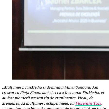
„Mulțumesc, FinMedia și domnului Mihai Săndoiu! Am
crescut cu Piața Financiară și ceea a însemnat FinMedia, ei
au fost pionierii acestui tip de evenimente. Vreau, de
asemenea, să mulțumesc echipei mele, lui
Florentin Țuca
,
pe care îmi pare bine că l-am urmat de fiecare dată, pe toate