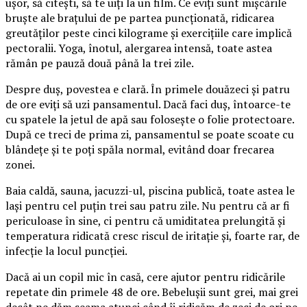
ușor, să citești, să te uiți la un film. Ce eviți sunt mișcările
bruște ale brațului de pe partea puncționată, ridicarea
greutăților peste cinci kilograme și exercițiile care implică
pectoralii. Yoga, înotul, alergarea intensă, toate astea
rămân pe pauză două până la trei zile.
Despre duș, povestea e clară. În primele douăzeci și patru
de ore eviți să uzi pansamentul. Dacă faci duș, întoarce-te
cu spatele la jetul de apă sau folosește o folie protectoare.
După ce treci de prima zi, pansamentul se poate scoate cu
blândețe și te poți spăla normal, evitând doar frecarea
zonei.
Baia caldă, sauna, jacuzzi-ul, piscina publică, toate astea le
lași pentru cel puțin trei sau patru zile. Nu pentru că ar fi
periculoase în sine, ci pentru că umiditatea prelungită și
temperatura ridicată cresc riscul de iritație și, foarte rar, de
infecție la locul puncției.
Dacă ai un copil mic în casă, cere ajutor pentru ridicările
repetate din primele 48 de ore. Bebelușii sunt grei, mai grei
decât ne dăm seama atunci când îi ridicăm de zeci de ori pe