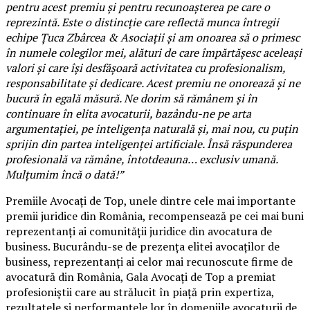
pentru acest premiu și pentru recunoașterea pe care o
reprezintă. Este o distincție care reflectă munca întregii
echipe Țuca Zbârcea & Asociații și am onoarea să o primesc
în numele colegilor mei, alături de care împărtășesc aceleași
valori și care își desfășoară activitatea cu profesionalism,
responsabilitate și dedicare. Acest premiu ne onorează și ne
bucură în egală măsură. Ne dorim să rămânem și în
continuare în elita avocaturii, bazându-ne pe arta
argumentației, pe inteligența naturală și, mai nou, cu puțin
sprijin din partea inteligenței artificiale. Însă răspunderea
profesională va rămâne, întotdeauna… exclusiv umană.
Mulțumim încă o dată!”
Premiile Avocați de Top, unele dintre cele mai importante
premii juridice din România, recompensează pe cei mai buni
reprezentanți ai comunității juridice din avocatura de
business. Bucurându-se de prezența elitei avocaților de
business, reprezentanți ai celor mai recunoscute firme de
avocatură din România, Gala Avocați de Top a premiat
profesioniștii care au strălucit în piață prin expertiza,
rezultatele și performanțele lor în domeniile avocaturii de