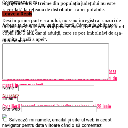
Comenteaza si tu
ingrijoratoare. O treime din populația județului nu este
racordată la rețeaua de distribuție a apei potabile.
Leave a Reply
Desi în prima parte a anului, nu s-au înregistrat cazuri de
Adresa ta de email nu va fi publicată.
Câmpurile obligatorii
intoxicaţie acută cu nitriţi, riscul există, cei mai expuşi fiind
sunt marcate cu
*
copiii sub 3 ani, dar şi adulţii, care se pot îmbolnăvi de aşa-
numita „boală a apei”.
Comentariu
*
Articole pe aceiasi tema:
Urmatorul
A fost adoptată Legea muntelui. Dănuț Păle, deputat PSD: la baza
inițierii acestui act normativ a fost nevoia de a crea noi locuri de
muncă în zona montană
Nume
*
Nu ratati
Email
*
Consilierii județeni, conovocați în ședință ordinară, joi 28 iunie
Site web
Salvează-mi numele, emailul și site-ul web în acest
navigator pentru data viitoare când o să comentez.