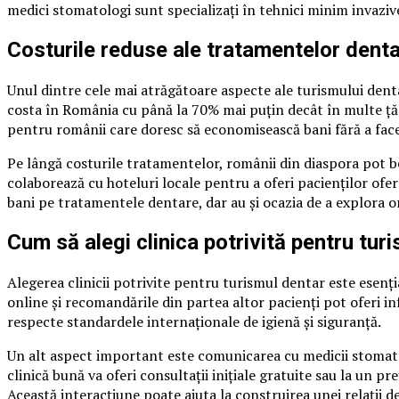
medici stomatologi sunt specializați în tehnici minim invazive
Costurile reduse ale tratamentelor denta
Unul dintre cele mai atrăgătoare aspecte ale turismului dent
costa în România cu până la 70% mai puțin decât în multe țări
pentru românii care doresc să economisească bani fără a face
Pe lângă costurile tratamentelor, românii din diaspora pot ben
colaborează cu hoteluri locale pentru a oferi pacienților ofer
bani pe tratamentele dentare, dar au și ocazia de a explora o
Cum să alegi clinica potrivită pentru tur
Alegerea clinicii potrivite pentru turismul dentar este esenți
online și recomandările din partea altor pacienți pot oferi inf
respecte standardele internaționale de igienă și siguranță.
Un alt aspect important este comunicarea cu medicii stomatolo
clinică bună va oferi consultații inițiale gratuite sau la un 
Această interacțiune poate ajuta la construirea unei relații d