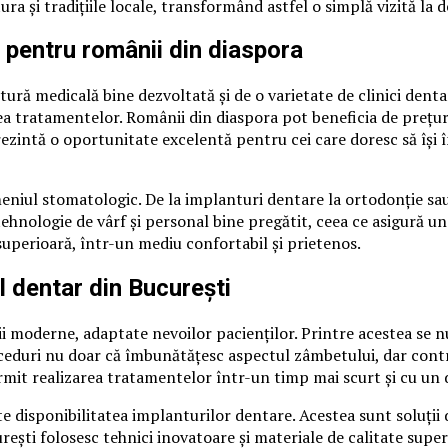
ura și tradițiile locale, transformând astfel o simplă vizită la
i pentru românii din diaspora
ură medicală bine dezvoltată și de o varietate de clinici dentar
tea tratamentelor. Românii din diaspora pot beneficia de prețuri
prezintă o oportunitate excelentă pentru cei care doresc să îș
eniul stomatologic. De la implanturi dentare la ortodonție sau 
ehnologie de vârf și personal bine pregătit, ceea ce asigură un
 superioară, într-un mediu confortabil și prietenos.
l dentar din București
cii moderne, adaptate nevoilor pacienților. Printre acestea se 
eduri nu doar că îmbunătățesc aspectul zâmbetului, dar contribu
ermit realizarea tratamentelor într-un timp mai scurt și cu un
 disponibilitatea implanturilor dentare. Acestea sunt soluții du
ești folosesc tehnici inovatoare și materiale de calitate super