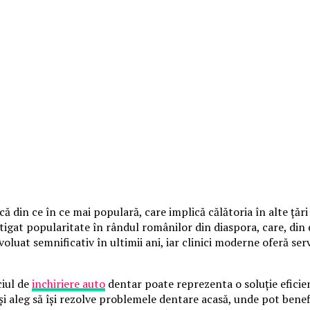
ă din ce în ce mai populară, care implică călătoria în alte țăr
știgat popularitate în rândul românilor din diaspora, care, din 
uat semnificativ în ultimii ani, iar clinici moderne oferă servi
ciul de
inchiriere auto
dentar poate reprezenta o soluție eficien
i aleg să își rezolve problemele dentare acasă, unde pot benefic