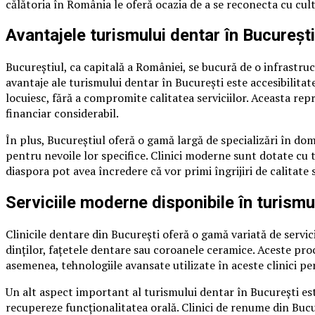
călătoria în România le oferă ocazia de a se reconecta cu cult
Avantajele turismului dentar în Bucureșt
Bucureștiul, ca capitală a României, se bucură de o infrastruct
avantaje ale turismului dentar în București este accesibilita
locuiesc, fără a compromite calitatea serviciilor. Aceasta re
financiar considerabil.
În plus, Bucureștiul oferă o gamă largă de specializări în dom
pentru nevoile lor specifice. Clinici moderne sunt dotate cu t
diaspora pot avea încredere că vor primi îngrijiri de calitate
Serviciile moderne disponibile în turismu
Clinicile dentare din București oferă o gamă variată de servi
dinților, fațetele dentare sau coroanele ceramice. Aceste proc
asemenea, tehnologiile avansate utilizate în aceste clinici p
Un alt aspect important al turismului dentar în București este
recupereze funcționalitatea orală. Clinici de renume din Bucur