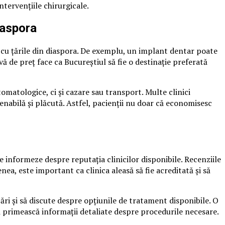
ntervențiile chirurgicale.
iaspora
 cu țările din diaspora. De exemplu, un implant dentar poate
 de preț face ca Bucureștiul să fie o destinație preferată
omatologice, ci și cazare sau transport. Multe clinici
enabilă și plăcută. Astfel, pacienții nu doar că economisesc
e informeze despre reputația clinicilor disponibile. Recenziile
nea, este important ca clinica aleasă să fie acreditată și să
ri și să discute despre opțiunile de tratament disponibile. O
 să primească informații detaliate despre procedurile necesare.