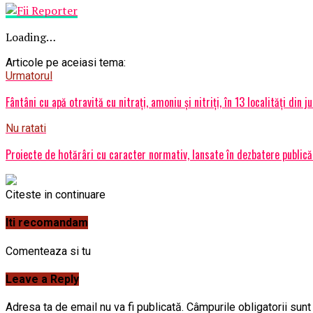
Loading…
Articole pe aceiasi tema:
Urmatorul
Fântâni cu apă otravită cu nitraţi, amoniu şi nitriţi, în 13 localități din 
Nu ratati
Proiecte de hotărâri cu caracter normativ, lansate în dezbatere public
Citeste in continuare
Iti recomandam
Comenteaza si tu
Leave a Reply
Adresa ta de email nu va fi publicată.
Câmpurile obligatorii sun