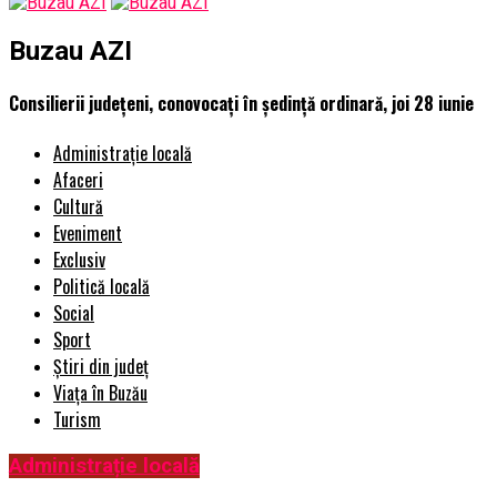
Buzau AZI
Consilierii județeni, conovocați în ședință ordinară, joi 28 iunie
Administrație locală
Afaceri
Cultură
Eveniment
Exclusiv
Politică locală
Social
Sport
Știri din județ
Viața în Buzău
Turism
Administrație locală