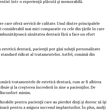
 dentist într-o experiență plăcută și memorabilă.
e care oferă servicii de calitate. Unul dintre principalele
 considerabil mai mici comparativ cu cele din țările în care
i îmbunătățească sănătatea dentară fără a face un efort
estetică dentară, pacienții pot găsi soluții personalizate
 standard ridicat al tratamentelor. Astfel, românii din
numără tratamentele de estetică dentară, cum ar fi albirea
ie și la creșterea încrederii în sine a pacienților. De
 disconfort minim.
rabile pentru pacienții care au pierdut dinți și doresc să își
ioară pentru a asigura succesul implanturilor. În plus, mulți