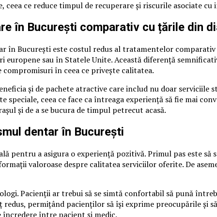
, ceea ce reduce timpul de recuperare și riscurile asociate cu i
re în București comparativ cu țările din d
ar în București este costul redus al tratamentelor comparativ
 europene sau în Statele Unite. Această diferență semnificativă
 compromisuri în ceea ce privește calitatea.
eficia și de pachete atractive care includ nu doar serviciile st
te speciale, ceea ce face ca întreaga experiență să fie mai conv
rașul și de a se bucura de timpul petrecut acasă.
ismul dentar în București
ală pentru a asigura o experiență pozitivă. Primul pas este să s
ormații valoroase despre calitatea serviciilor oferite. De aseme
gi. Pacienții ar trebui să se simtă confortabil să pună întrebă
preț redus, permițând pacienților să își exprime preocupările și
e încredere între pacient și medic.