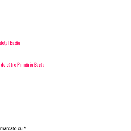
judeţul Buzău
ă de către Primăria Buzău
t marcate cu
*