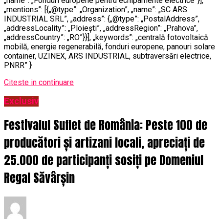
„name”: „Fonduri europene pentru echipamente electrice”}],
„mentions”: [{„@type”: „Organization”, „name”: „SC ARS
INDUSTRIAL SRL”, „address”: {„@type”: „PostalAddress”,
„addressLocality”: „Ploiești”, „addressRegion”: „Prahova”,
„addressCountry”: „RO”}}], „keywords”: „centrală fotovoltaică
mobilă, energie regenerabilă, fonduri europene, panouri solare
container, UZINEX, ARS INDUSTRIAL, subtraversări electrice,
PNRR” }
Citeste in continuare
Exclusiv
Festivalul Suflet de România: Peste 100 de
producători și artizani locali, apreciați de
25.000 de participanți sosiți pe Domeniul
Regal Săvârșin