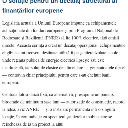
O soluție pentru un decalaj structural al
finanțărilor europene
Legislația actuală a Uniunii Europene impune ca echipamentele
achiziționate din fonduri europene și prin Programul Național de
Redresare și Reziliență (PNRR) să fie 100% electrice, fără emisii
directe. Această cerință a creat un decalaj operațional: echipamentele
eligibile sunt frecvent destinate utilizării pe șantiere izolate, acolo
unde rețeaua publică de energie electrică lipsește sau este
insuficientă, iar soluțiile clasice de alimentare — generatoarele diesel
— contravin chiar principiului pentru care s-au cheltuit banii
europeni.
Centrala fotovoltaică fixă, ca alternativă, presupune un parcurs
birocratic de minimum șase luni — autorizație de construcție, racord
la rețea, aviz ANRE — și o instalare permanentă într-o singură
locație, în contradicție cu specificul șantierelor mobile care se
relochează de la un proiect la altul.