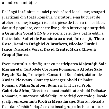
unind comunitățile.
Pe lângă întâlnirea cu mici producători locali, meșteșugari
și artizani din toată România, vizitatorii s-au bucurat de
ateliere cu meșteșugari iscusiți, piese de teatru în aer liber,
dansuri populare, concerte live și de o intervenție surpriză
a
Grupului Vocal SONG
. Pe scena celei de-a patra ediții a
festivalului
Suflet de România
au urcat, între alții,
Theo
Rose, Damian Drăghici & Brothers, Nicolae Furdui
Iancu, Nicoleta Voica, David Ciente, Maria Chivu
și
Grupul Jianca
.
Evenimentul s-a desfășurat cu participarea
Majestății Sale
Margareta
, Custodele Coroanei României, a
Alteței Sale
Regale Radu
, Principele Consort al României, alături de
Xavier Piesvaux
, Country Manager Ahold Delhaize
România,
Mihai Spulber
, Business Unit Lead Profi,
Gabriela Sîrbu
, Director de sustenabilitate Ahold Delhaize
România, numeroase oficialități, autorități centrale și locale
și alți reprezentanți
Profi
și
Mega Image
. Startul oficial a
fost dat sâmbătă, după ce distinsul grup a încheiat un tur