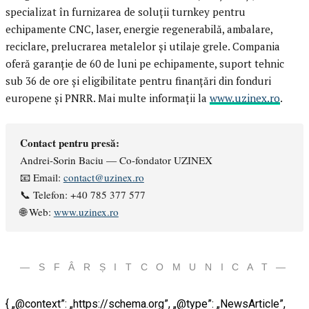
specializat în furnizarea de soluții turnkey pentru
echipamente CNC, laser, energie regenerabilă, ambalare,
reciclare, prelucrarea metalelor și utilaje grele. Compania
oferă garanție de 60 de luni pe echipamente, suport tehnic
sub 36 de ore și eligibilitate pentru finanțări din fonduri
europene și PNRR. Mai multe informații la
www.uzinex.ro
.
Contact pentru presă:
Andrei-Sorin Baciu — Co-fondator UZINEX
📧 Email:
contact@uzinex.ro
📞 Telefon: +40 785 377 577
🌐 Web:
www.uzinex.ro
— S F Â R Ș I T C O M U N I C A T —
{ „@context”: „https://schema.org”, „@type”: „NewsArticle”,