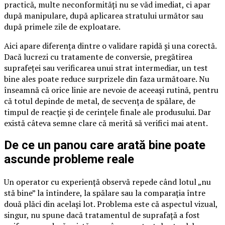
practică, multe neconformități nu se văd imediat, ci apar
după manipulare, după aplicarea stratului următor sau
după primele zile de exploatare.
Aici apare diferența dintre o validare rapidă și una corectă.
Dacă lucrezi cu tratamente de conversie, pregătirea
suprafeței sau verificarea unui strat intermediar, un test
bine ales poate reduce surprizele din faza următoare. Nu
înseamnă că orice linie are nevoie de aceeași rutină, pentru
că totul depinde de metal, de secvența de spălare, de
timpul de reacție și de cerințele finale ale produsului. Dar
există câteva semne clare că merită să verifici mai atent.
De ce un panou care arată bine poate
ascunde probleme reale
Un operator cu experiență observă repede când lotul „nu
stă bine” la întindere, la spălare sau la comparația între
două plăci din același lot. Problema este că aspectul vizual,
singur, nu spune dacă tratamentul de suprafață a fost