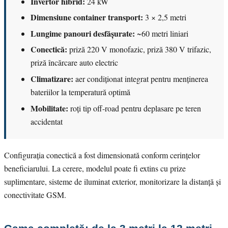
Invertor hibrid:
24 kW
Dimensiune container transport:
3 × 2,5 metri
Lungime panouri desfășurate:
~60 metri liniari
Conectică:
priză 220 V monofazic, priză 380 V trifazic,
priză încărcare auto electric
Climatizare:
aer condiționat integrat pentru menținerea
bateriilor la temperatură optimă
Mobilitate:
roți tip off-road pentru deplasare pe teren
accidentat
Configurația conectică a fost dimensionată conform cerințelor
beneficiarului. La cerere, modelul poate fi extins cu prize
suplimentare, sisteme de iluminat exterior, monitorizare la distanță și
conectivitate GSM.