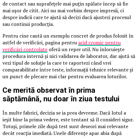
de contact sau suprafețele mai puțin spălate încep să fie
mai ușor de citit. Aici nu mai vorbim despre impresii, ci
despre indicii care te ajută să decizi dacă ajustezi procesul
sau continui producția.
Pentru cine caută un exemplu concret de produs folosit în
astfel de verificări, pagina pentru
acid cromic pentru
verificări controlate
oferă un reper util. Nu înlocuiește
procedura internă și nici validarea de laborator, dar ajută să
vezi tipul de soluție la care te raportezi când vrei
comparabilitate între teste, informații tehnice relevante și
un punct de plecare mai clar pentru evaluarea loturilor.
Ce merită observat în prima
săptămână, nu doar în ziua testului
În multe fabrici, decizia se ia prea devreme. Dacă lotul a
ieșit bine la prima vedere, este tentant să îl consideri sigur.
Totuși, primele zile după test sunt deseori mai relevante
decât reacția imediată. Unele diferențe apar abia după