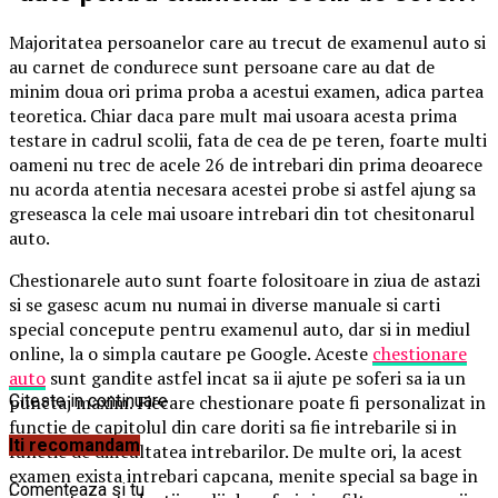
Majoritatea persoanelor care au trecut de examenul auto si
au carnet de condurece sunt persoane care au dat de
minim doua ori prima proba a acestui examen, adica partea
teoretica. Chiar daca pare mult mai usoara acesta prima
testare in cadrul scolii, fata de cea de pe teren, foarte multi
oameni nu trec de acele 26 de intrebari din prima deoarece
nu acorda atentia necesara acestei probe si astfel ajung sa
greseasca la cele mai usoare intrebari din tot chesitonarul
auto.
Chestionarele auto sunt foarte folositoare in ziua de astazi
si se gasesc acum nu numai in diverse manuale si carti
special concepute pentru examenul auto, dar si in mediul
online, la o simpla cautare pe Google. Aceste
chestionare
auto
sunt gandite astfel incat sa ii ajute pe soferi sa ia un
punctaj maxim. Fiecare chestionare poate fi personalizat in
Citeste in continuare
functie de capitolul din care doriti sa fie intrebarile si in
Iti recomandam
functie de dificultatea intrebarilor. De multe ori, la acest
examen exista intrebari capcana, menite special sa bage in
Comenteaza si tu