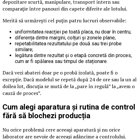
depozitare scurtă, manipulare, transport intern sau
comparație între panouri din capete diferite ale lotului.
Merită să urmărești cel puțin patru lucruri observabile:
uniformitatea reacției pe toată placa, nu doar în centru;
diferența dintre margini, colțuri și zonele plane;
repetabilitatea rezultatului pe două sau trei probe
similare;
legătura dintre rezultat și o etapă concretă din proces,
cum ar fi spălarea sau timpul de staționare.
Dacă vezi abateri doar pe o probă izolată, poate fi o
excepție. Dacă modelul se repetă după 24 de ore sau la un al
doilea lot, discuția se mută de la „pare în regulă” la „avem o
cauză de proces”.
Cum alegi aparatura și rutina de control
fără să blochezi producția
Nu orice problemă cere aceeași aparatură și nu orice
laborator are nevoie de aceeași adâncime a controlului.