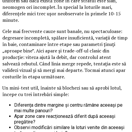
uniform sau dacă există zone în care stratul este slab,
neomogen ori incomplet. În special la loturile mari,
diferențele mici trec ușor neobservate în primele 10-15
minute.
Cele mai frecvente cauze sunt banale, nu spectaculoase:
degresare incompletă, spălare insuficientă, variații de timp
în baie, contaminare între etape sau parametri ținuți
„aproape bine”. Aici apare și trade-off-ul clasic din
producție: viteza ajută la debit, dar controlul atent
salvează rebutul. Când linia merge repede, tentația este să
validezi vizual și să mergi mai departe. Tocmai atunci apar
costurile în etapa următoare.
Un mini-test util, înainte să blochezi sau să aprobi lotul,
începe cu trei întrebări simple:
Diferența dintre margine și centru rămâne aceeași pe
mai multe panouri?
Apar zone care reacționează diferit după aceeași
pregătire?
Observi modificări similare la loturi venite din aceeași