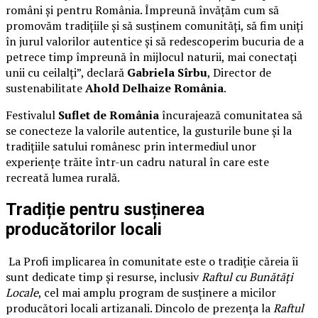
români și pentru România. Împreună învățăm cum să
promovăm tradițiile și să susținem comunități, să fim uniți
în jurul valorilor autentice și să redescoperim bucuria de a
petrece timp împreună în mijlocul naturii, mai conectați
unii cu ceilalți”, declară
Gabriela Sîrbu
, Director de
sustenabilitate
Ahold Delhaize România
.
Festivalul
Suflet de România
încurajează comunitatea să
se conecteze la valorile autentice, la gusturile bune și la
tradițiile satului românesc prin intermediul unor
experiențe trăite într-un cadru natural în care este
recreată lumea rurală.
Tradiție pentru susținerea
producătorilor locali
La Profi implicarea în comunitate este o tradiție căreia îi
sunt dedicate timp și resurse, inclusiv
Raftul cu Bunătăți
Locale
, cel mai amplu program de susținere a micilor
producători locali artizanali. Dincolo de prezența la
Raftul