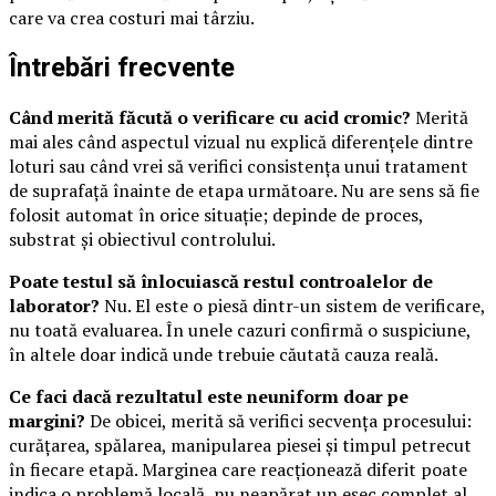
care va crea costuri mai târziu.
Întrebări frecvente
Când merită făcută o verificare cu acid cromic?
Merită
mai ales când aspectul vizual nu explică diferențele dintre
loturi sau când vrei să verifici consistența unui tratament
de suprafață înainte de etapa următoare. Nu are sens să fie
folosit automat în orice situație; depinde de proces,
substrat și obiectivul controlului.
Poate testul să înlocuiască restul controalelor de
laborator?
Nu. El este o piesă dintr-un sistem de verificare,
nu toată evaluarea. În unele cazuri confirmă o suspiciune,
în altele doar indică unde trebuie căutată cauza reală.
Ce faci dacă rezultatul este neuniform doar pe
margini?
De obicei, merită să verifici secvența procesului:
curățarea, spălarea, manipularea piesei și timpul petrecut
în fiecare etapă. Marginea care reacționează diferit poate
indica o problemă locală, nu neapărat un eșec complet al