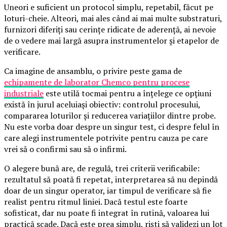
Uneori e suficient un protocol simplu, repetabil, făcut pe
loturi-cheie. Alteori, mai ales când ai mai multe substraturi,
furnizori diferiți sau cerințe ridicate de aderență, ai nevoie
de o vedere mai largă asupra instrumentelor și etapelor de
verificare.
Ca imagine de ansamblu, o privire peste gama de
echipamente de laborator Chemco pentru procese
industriale
este utilă tocmai pentru a înțelege ce opțiuni
există în jurul aceluiași obiectiv: controlul procesului,
compararea loturilor și reducerea variațiilor dintre probe.
Nu este vorba doar despre un singur test, ci despre felul în
care alegi instrumentele potrivite pentru cauza pe care
vrei să o confirmi sau să o infirmi.
O alegere bună are, de regulă, trei criterii verificabile:
rezultatul să poată fi repetat, interpretarea să nu depindă
doar de un singur operator, iar timpul de verificare să fie
realist pentru ritmul liniei. Dacă testul este foarte
sofisticat, dar nu poate fi integrat în rutină, valoarea lui
practică scade. Dacă este prea simplu, riști să validezi un lot