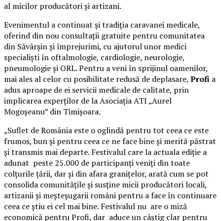
al micilor producători și artizani.
Evenimentul a continuat și tradiția caravanei medicale,
oferind din nou consultații gratuite pentru comunitatea
din Săvârșin și împrejurimi, cu ajutorul unor medici
specialiști în oftalmologie, cardiologie, neurologie,
pneumologie și ORL. Pentru a veni în sprijinul oamenilor,
mai ales al celor cu posibilitate redusă de deplasare,
Profi
a
adus aproape de ei servicii medicale de calitate, prin
implicarea experților de la Asociația ATI „Aurel
Mogoșeanu” din Timișoara.
„Suflet de România este o oglindă pentru tot ceea ce este
frumos, bun și pentru ceea ce ne face bine și merită păstrat
și transmis mai departe. Festivalul care la actuala ediție a
adunat peste 25.000 de participanți veniți din toate
colțurile țării, dar și din afara granițelor, arată cum se pot
consolida comunitățile și susține micii producători locali,
artizanii și meșteșugarii români pentru a face în continuare
ceea ce știu ei cel mai bine. Festivalul nu are o miză
economică pentru Profi, dar aduce un câștig clar pentru