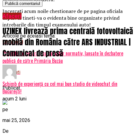
Incercati acum noile chestionare de pe pagina oficiala
Afaceri
drpciv si tineti-va o evidenta bine organizate privind
intrebarile din timpul examenului auto!
UZINEX livrează prima centrală fotovoltaică
Articole pe aceiasi tema:
mobilă din România către ARS INDUSTRIAL |
Urmatorul
Comunicat de presă
Proiecte de hotărâri cu caracter normativ, lansate în dezbatere
publică de către Primăria Buzău
Nu ratati
Schimb de experiență cu cel mai bun studio de videochat din
Publicat
București!
acum 2 luni
pe
mai 25, 2026
De