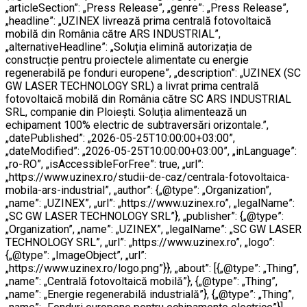
„articleSection”: „Press Release”, „genre”: „Press Release”,
„headline”: „UZINEX livrează prima centrală fotovoltaică
mobilă din România către ARS INDUSTRIAL”,
„alternativeHeadline”: „Soluția elimină autorizația de
construcție pentru proiectele alimentate cu energie
regenerabilă pe fonduri europene”, „description”: „UZINEX (SC
GW LASER TECHNOLOGY SRL) a livrat prima centrală
fotovoltaică mobilă din România către SC ARS INDUSTRIAL
SRL, companie din Ploiești. Soluția alimentează un
echipament 100% electric de subtraversări orizontale.”,
„datePublished”: „2026-05-25T10:00:00+03:00”,
„dateModified”: „2026-05-25T10:00:00+03:00”, „inLanguage”:
„ro-RO”, „isAccessibleForFree”: true, „url”:
„https://www.uzinex.ro/studii-de-caz/centrala-fotovoltaica-
mobila-ars-industrial”, „author”: {„@type”: „Organization”,
„name”: „UZINEX”, „url”: „https://www.uzinex.ro”, „legalName”:
„SC GW LASER TECHNOLOGY SRL”}, „publisher”: {„@type”:
„Organization”, „name”: „UZINEX”, „legalName”: „SC GW LASER
TECHNOLOGY SRL”, „url”: „https://www.uzinex.ro”, „logo”:
{„@type”: „ImageObject”, „url”:
„https://www.uzinex.ro/logo.png”}}, „about”: [{„@type”: „Thing”,
„name”: „Centrală fotovoltaică mobilă”}, {„@type”: „Thing”,
„name”: „Energie regenerabilă industrială”}, {„@type”: „Thing”,