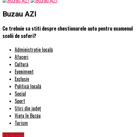
Buzau AZI
Ce trebuie sa stiti despre chestionarele auto pentru examenul
scolii de soferi?
Administrație locală
Afaceri
Cultură
Eveniment
Exclusiv
Politică locală
Social
Sport
Știri din județ
Viața în Buzău
Turism
Exclusiv