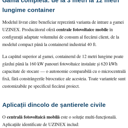
Gama completă: de la 3 metri la 12 metri
lungime container
Modelul livrat către beneficiar reprezintă varianta de intrare a gamei
centrale fotovoltaice mobile
UZINEX. Producătorul oferă
în
configurații adaptate volumului de consum al fiecărui client, de la
modelul compact până la containerul industrial 40 ft.
La capătul superior al gamei, containerul de 12 metri lungime poate
găzdui până la 160 kW panouri fotovoltaice instalate și 620 kWh
capacitate de stocare — o autonomie comparabilă cu o microcentrală
fixă, fără constrângerile birocratice ale acesteia. Toate variantele sunt
customizabile pe specificul fiecărui proiect.
Aplicații dincolo de șantierele civile
centrală fotovoltaică mobilă
O
este o soluție multi-funcțională.
Aplicațiile identificate de UZINEX includ: