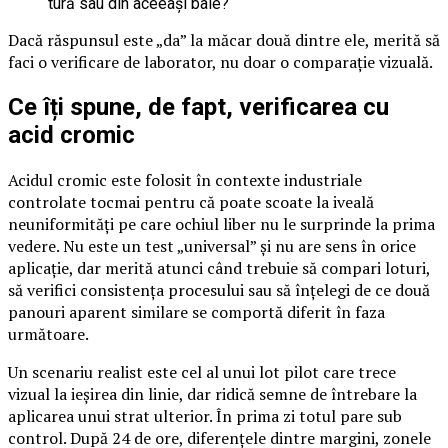
tură sau din aceeași baie?
Dacă răspunsul este „da” la măcar două dintre ele, merită să
faci o verificare de laborator, nu doar o comparație vizuală.
Ce îți spune, de fapt, verificarea cu
acid cromic
Acidul cromic este folosit în contexte industriale
controlate tocmai pentru că poate scoate la iveală
neuniformități pe care ochiul liber nu le surprinde la prima
vedere. Nu este un test „universal” și nu are sens în orice
aplicație, dar merită atunci când trebuie să compari loturi,
să verifici consistența procesului sau să înțelegi de ce două
panouri aparent similare se comportă diferit în faza
următoare.
Un scenariu realist este cel al unui lot pilot care trece
vizual la ieșirea din linie, dar ridică semne de întrebare la
aplicarea unui strat ulterior. În prima zi totul pare sub
control. După 24 de ore, diferențele dintre margini, zonele