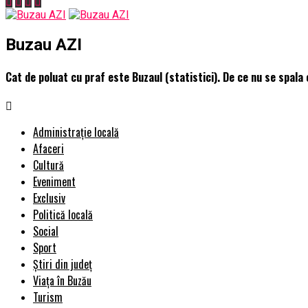
Buzau AZI
Cat de poluat cu praf este Buzaul (statistici). De ce nu se spala 
Administrație locală
Afaceri
Cultură
Eveniment
Exclusiv
Politică locală
Social
Sport
Știri din județ
Viața în Buzău
Turism