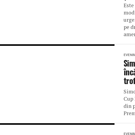
Este
modi
urge
pe d
amen
EVENI
Sim
înc
tro
Simo
Cup 
din 
Prem
EVENI