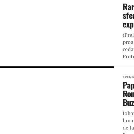
Rar
sfe
exp
(Pre
proa
ceda
Prote
EVENI
Pap
Rom
Buz
Ioha
luna
de l