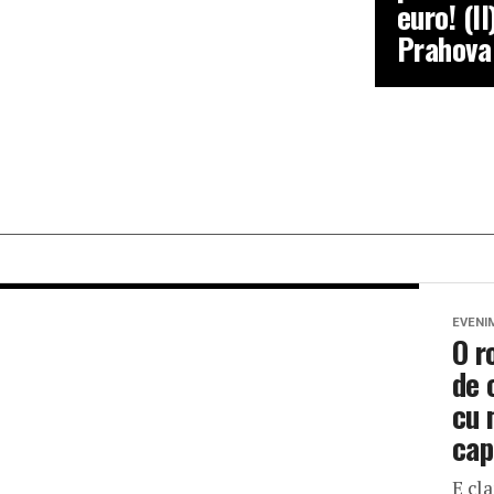
euro! (II
Prahova
EVENI
O r
de 
cu 
cap
E cla