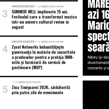
MARE
UNCATEGORIZED
o săptămână inainte
azi 1
SUMMER WELL implineste 15 ani.
Festivalul care a transformat muzica
Mario
intr-un univers cultural revine in
august
spect
sear
UNCATEGORIZED
o săptămână inainte
Zyxel Networks îmbunătățește
guvernanța în materie de securitate
a produselor pentru a proteja IMM-
Nibiru își de
urile și furnizorii de servicii de
divertisment
gestionare (MSP)
concerte și e
o săptămână inainte
Ziua Timișoarei 2026, sărbătorită
prin patru zile de evenimente