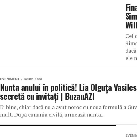
Fin
Sim
Wil
Cel d
Simo
dacă
ele n
EVENIMENT
acum 7 ani
Nunta anului în politică! Lia Olguța Vasiles
secretă cu invitați | BuzauAZI
Ei bine, chiar dacă nu a avut noroc cu noua formulă a Guv
mult. După cununia civilă, urmează nunta...
EVENI