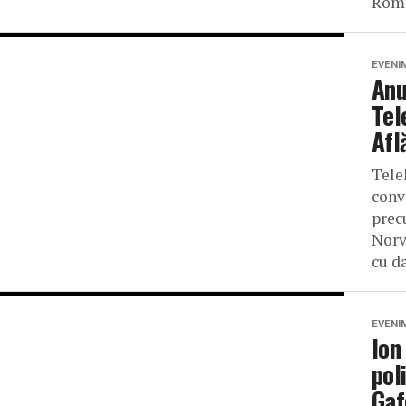
Româ
EVENI
Anu
Tel
Afl
Tele
conv
prec
Norv
cu da
EVENI
Ion
pol
Gaf