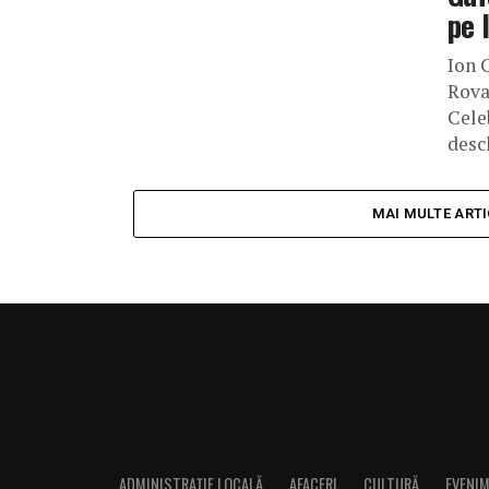
pe 
Ion 
Rova
Cele
desch
MAI MULTE ART
ADMINISTRAȚIE LOCALĂ
AFACERI
CULTURĂ
EVENI