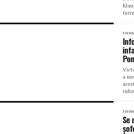
Klaus
turni
EVENI
Inf
inf
Pon
Vict
a me
acest
infor
EVENI
Se 
șof