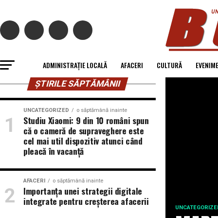
ADMINISTRAȚIE LOCALĂ
AFACERI
CULTURĂ
EVENIM
ȘTIRILE SĂPTĂMÂNII
UNCATEGORIZED
o săptămână inainte
Studiu Xiaomi: 9 din 10 români spun
că o cameră de supraveghere este
cel mai util dispozitiv atunci când
pleacă în vacanță
AFACERI
o săptămână inainte
Importanța unei strategii digitale
integrate pentru creșterea afacerii
UNCATEGORIZE