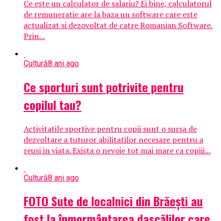
Ce este un calculator de salariu? Ei bine, calculatorul
de remuneratie are la baza un software care este
actualizat si dezovoltat de catre Romanian Software.
Prin...
Cultură
8 ani ago
Ce sporturi sunt potrivite pentru
copilul tau?
Activitatile sportive pentru copii sunt o sursa de
dezvoltare a tuturor abilitatilor necesare pentru a
reusi in viata. Exista o nevoie tot mai mare ca copiii...
Cultură
8 ani ago
FOTO Sute de localnici din Brăești au
fost la înmormântarea dascălilor care