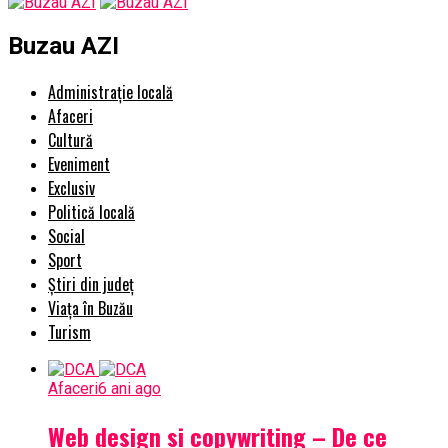
Buzau AZI
Administrație locală
Afaceri
Cultură
Eveniment
Exclusiv
Politică locală
Social
Sport
Știri din județ
Viața în Buzău
Turism
Afaceri
6 ani ago
Web design si copywriting – De ce