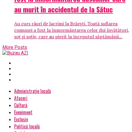
au murit în accidentul de la Sătuc
Au curs râuri de lacrimi la Brăești. Toată suflarea
comunei a fost la înmormântarea celor doi învățători,
soț și soție, care au pierit la începutul săptămânii...
More Posts
Administrație locală
Afaceri
Cultură
Eveniment
Exclusiv
Politică locală