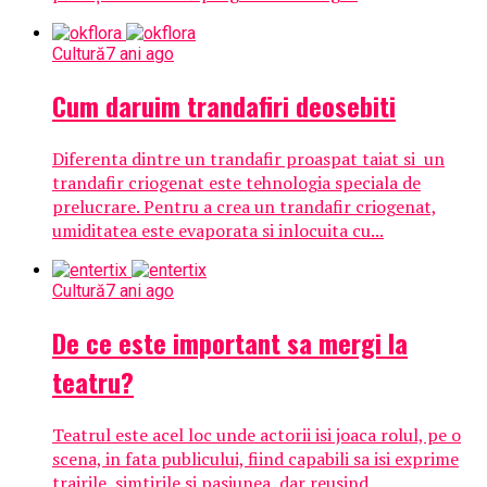
Cultură
7 ani ago
Cum daruim trandafiri deosebiti
Diferenta dintre un trandafir proaspat taiat si un
trandafir criogenat este tehnologia speciala de
prelucrare. Pentru a crea un trandafir criogenat,
umiditatea este evaporata si inlocuita cu...
Cultură
7 ani ago
De ce este important sa mergi la
teatru?
Teatrul este acel loc unde actorii isi joaca rolul, pe o
scena, in fata publicului, fiind capabili sa isi exprime
trairile, simtirile si pasiunea, dar reusind...