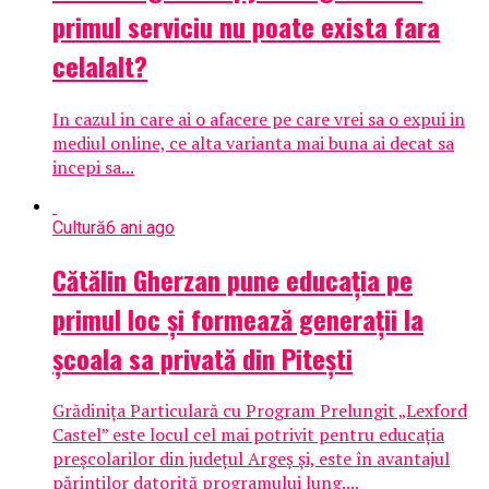
primul serviciu nu poate exista fara
celalalt?
In cazul in care ai o afacere pe care vrei sa o expui in
mediul online, ce alta varianta mai buna ai decat sa
incepi sa...
Cultură
6 ani ago
Cătălin Gherzan pune educaţia pe
primul loc şi formează generaţii la
şcoala sa privată din Piteşti
Grădinița Particulară cu Program Prelungit „Lexford
Castel” este locul cel mai potrivit pentru educația
preșcolarilor din județul Argeș și, este în avantajul
părinților datorită programului lung....