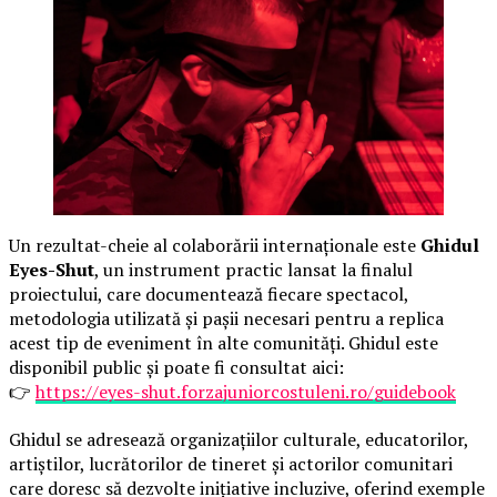
Un rezultat-cheie al colaborării internaționale este
Ghidul
Eyes-Shut
, un instrument practic lansat la finalul
proiectului, care documentează fiecare spectacol,
metodologia utilizată și pașii necesari pentru a replica
acest tip de eveniment în alte comunități. Ghidul este
disponibil public și poate fi consultat aici:
👉
https://eyes-shut.forzajuniorcostuleni.ro/guidebook
Ghidul se adresează organizațiilor culturale, educatorilor,
artiștilor, lucrătorilor de tineret și actorilor comunitari
care doresc să dezvolte inițiative incluzive, oferind exemple