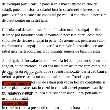
de exemplu puteti calcula pana si cele mai avansate calcule de
salarii, puteti transforma salariul brut in salariu net si invers, dar
puteti verifica si care este impozitul pe venit si contributiile necesare
de platit pentru un castig lunar.
Calculatorul de salarii este foarte folositor mai ales angajatoriilor,
deorece pot introduce toate informatiile necesare aflarii costurilor
suportate de fiecare angajat in parte. De asemenea, pentru un viitor
colaborator sau angajat, poti verifica care vor fi costurile necesare,
astfel incat sa-ti poti urmarii cu usurinta sumele de bani investite.
Acest
c
alculator salariu
online este la fel de important si pentru un
angajat, stiind intotdeauna cu cea mai mare acuratete care este suma
de bani virata pentru contributie si pentru impozite, dar si cati bani ar
Citeste in continuare
trebui sa primeasca la un anumit salariu brut. Totodata prin
intermediul calculatorului de salarii poti vedea fiecare contributie si
Iti recomandam
taxele platite catre stat. In cazul in care stii ca vei promova sau fie
vei schimba locul de munca si tu stii doar salariul net, poti afla cu
Comenteaza si tu
usurinta si brutul.
Leave a Reply
In cazul in care ca presimtiti ca intr-o anumita luna ati primit un