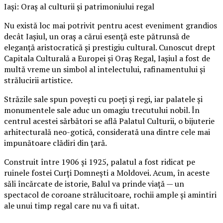
Iași: Oraș al culturii și patrimoniului regal
Nu există loc mai potrivit pentru acest eveniment grandios
decât Iașiul, un oraș a cărui esență este pătrunsă de
eleganță aristocratică și prestigiu cultural. Cunoscut drept
Capitala Culturală a Europei și Oraș Regal, Iașiul a fost de
multă vreme un simbol al intelectului, rafinamentului și
strălucirii artistice.
Străzile sale spun povești cu poeți și regi, iar palatele și
monumentele sale aduc un omagiu trecutului nobil. În
centrul acestei sărbători se află Palatul Culturii, o bijuterie
arhitecturală neo-gotică, considerată una dintre cele mai
impunătoare clădiri din țară.
Construit între 1906 și 1925, palatul a fost ridicat pe
ruinele fostei Curți Domnești a Moldovei. Acum, în aceste
săli încărcate de istorie, Balul va prinde viață — un
spectacol de coroane strălucitoare, rochii ample și amintiri
ale unui timp regal care nu va fi uitat.