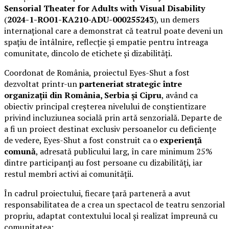
Sensorial Theater for Adults with Visual Disability
(
2024-1-RO01-KA210-ADU-000255243
), un demers
internațional care a demonstrat că teatrul poate deveni un
spațiu de întâlnire, reflecție și empatie pentru întreaga
comunitate, dincolo de etichete și dizabilități.
Coordonat de România, proiectul Eyes-Shut a fost
dezvoltat printr-un
parteneriat strategic între
organizații din România, Serbia și Cipru
, având ca
obiectiv principal creșterea nivelului de conștientizare
privind incluziunea socială prin artă senzorială. Departe de
a fi un proiect destinat exclusiv persoanelor cu deficiențe
de vedere, Eyes-Shut a fost construit ca o
experiență
comună
, adresată publicului larg, în care minimum 25%
dintre participanți au fost persoane cu dizabilități, iar
restul membri activi ai comunității.
În cadrul proiectului, fiecare țară parteneră a avut
responsabilitatea de a crea un spectacol de teatru senzorial
propriu, adaptat contextului local și realizat împreună cu
comunitatea: