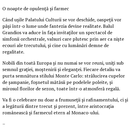
O noapte de opulență și farmec
Când ușile Palatului Culturii se vor deschide, oaspeții vor
păși într-o lume unde fantezia devine realitate. Balul
Grandios va aduce în fața invitaților un spectacol de
simfonii orchestrale, valsuri care plutesc prin aer ca niște
ecouri ale trecutului, și cine cu lumânări demne de
regalitate.
Nobili din toată Europa și nu numai se vor reuni, uniți sub
semnul grației, moștenirii și eleganței. Fiecare detaliu va
purta semnătura stilului Monte Carlo: strălucirea cupelor
de șampanie, foșnetul mătăsii pe podelele poleite, și
mirosul florilor de sezon, toate într-o atmosferă regală.
Va fi o celebrare nu doar a frumuseții și rafinamentului, ci și
a legăturii dintre trecut și prezent, între aristocrația
românească și farmecul etern al Monaco-ului.
–