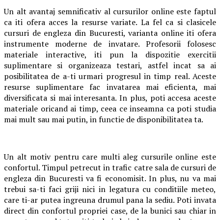
Un alt avantaj semnificativ al cursurilor online este faptul
ca iti ofera acces la resurse variate. La fel ca si clasicele
cursuri de engleza din Bucuresti, varianta online iti ofera
instrumente moderne de invatare. Profesorii folosesc
materiale interactive, iti pun la dispozitie exercitii
suplimentare si organizeaza testari, astfel incat sa ai
posibilitatea de a-ti urmari progresul in timp real. Aceste
resurse suplimentare fac invatarea mai eficienta, mai
diversificata si mai interesanta. In plus, poti accesa aceste
materiale oricand ai timp, ceea ce inseamna ca poti studia
mai mult sau mai putin, in functie de disponibilitatea ta.
Un alt motiv pentru care multi aleg cursurile online este
confortul. Timpul petrecut in trafic catre sala de cursuri de
engleza din Bucuresti va fi economisit. In plus, nu va mai
trebui sa-ti faci griji nici in legatura cu conditiile meteo,
care ti-ar putea ingreuna drumul pana la sediu. Poti invata
direct din confortul propriei case, de la bunici sau chiar in