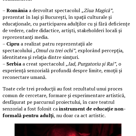
–
România
a dezvoltat spectacolul
„Ziua Magică”
,
prezentat în Iași și București, în spații culturale și
educaționale, cu participarea adulților cu și fără deficiențe
de vedere, cadre didactice, artiști, stakeholderi locali și
reprezentanți media.
–
Cipru
a realizat patru reprezentații ale
spectacolului
„Omul cu trei ochi”
, explorând percepția,
identitatea și relația dintre simțuri.
–
Serbia
a creat spectacolul
„Iad, Purgatoriu și Rai”
, o
experiență senzorială profundă despre limite, emoții și
reconectare umană.
Toate cele trei producții au fost rezultatul unui proces
comun de cercetare, formare și experimentare artistică,
desfășurat pe parcursul proiectului, în care teatrul
senzorial a fost folosit ca
instrument de educație non-
formală pentru adulți
, nu doar ca act artistic.