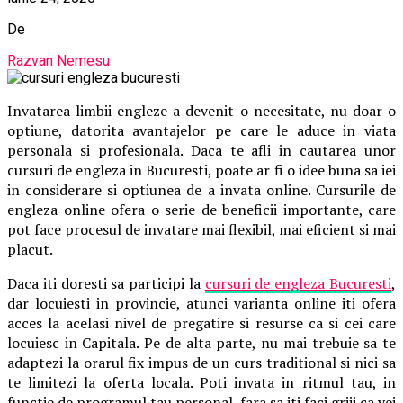
De
Razvan Nemesu
Invatarea limbii engleze a devenit o necesitate, nu doar o
optiune, datorita avantajelor pe care le aduce in viata
personala si profesionala. Daca te afli in cautarea unor
cursuri de engleza in Bucuresti, poate ar fi o idee buna sa iei
in considerare si optiunea de a invata online. Cursurile de
engleza online ofera o serie de beneficii importante, care
pot face procesul de invatare mai flexibil, mai eficient si mai
placut.
Daca iti doresti sa participi la
cursuri de engleza Bucuresti
,
dar locuiesti in provincie, atunci varianta online iti ofera
acces la acelasi nivel de pregatire si resurse ca si cei care
locuiesc in Capitala. Pe de alta parte, nu mai trebuie sa te
adaptezi la orarul fix impus de un curs traditional si nici sa
te limitezi la oferta locala. Poti invata in ritmul tau, in
functie de programul tau personal, fara sa iti faci griji ca vei