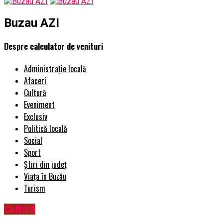
Buzau AZI
Despre calculator de venituri
Administrație locală
Afaceri
Cultură
Eveniment
Exclusiv
Politică locală
Social
Sport
Știri din județ
Viața în Buzău
Turism
Cultură