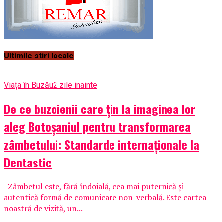
Ultimile stiri locale
Viața în Buzău
2 zile inainte
De ce buzoienii care țin la imaginea lor
aleg Botoșaniul pentru transformarea
zâmbetului: Standarde internaționale la
Dentastic
Zâmbetul este, fără îndoială, cea mai puternică și
autentică formă de comunicare non-verbală. Este cartea
noastră de vizită, un...