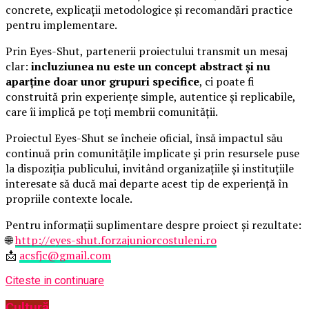
concrete, explicații metodologice și recomandări practice
pentru implementare.
Prin Eyes-Shut, partenerii proiectului transmit un mesaj
clar:
incluziunea nu este un concept abstract și nu
aparține doar unor grupuri specifice
, ci poate fi
construită prin experiențe simple, autentice și replicabile,
care îi implică pe toți membrii comunității.
Proiectul Eyes-Shut se încheie oficial, însă impactul său
continuă prin comunitățile implicate și prin resursele puse
la dispoziția publicului, invitând organizațiile și instituțiile
interesate să ducă mai departe acest tip de experiență în
propriile contexte locale.
Pentru informații suplimentare despre proiect și rezultate:
🌐
http://eyes-shut.forzajuniorcostuleni.ro
📩
acsfjc@gmail.com
Citeste in continuare
Cultură