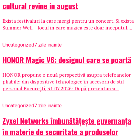
cultural revine in august
Exista festivaluri la care mergi pentru un concert. Si exista
Summer Well – locul in care muzica este doar inceputul....
Uncategorized
7 zile inainte
HONOR Magic V6: designul care se poartă
HONOR propune o nouă perspectivă asupra telefoanelor
pliabile: din dispozitive tehnologice în accesorii de stil
personal București, 31.07.2026: După prezentarea...
Uncategorized
7 zile inainte
Zyxel Networks îmbunătățește guvernanța
în materie de securitate a produselor