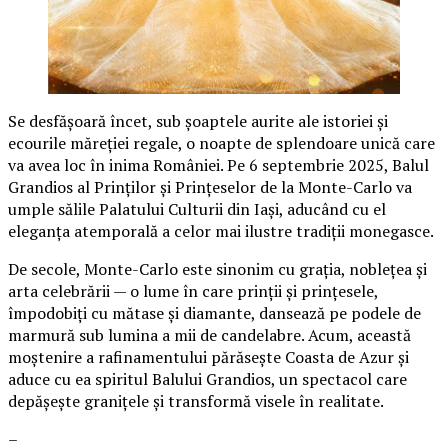
Se desfășoară încet, sub șoaptele aurite ale istoriei și
ecourile măreției regale, o noapte de splendoare unică care
va avea loc în inima României. Pe 6 septembrie 2025, Balul
Grandios al Prinților și Prințeselor de la Monte-Carlo va
umple sălile Palatului Culturii din Iași, aducând cu el
eleganța atemporală a celor mai ilustre tradiții monegasce.
De secole, Monte-Carlo este sinonim cu grația, noblețea și
arta celebrării — o lume în care prinții și prințesele,
împodobiți cu mătase și diamante, dansează pe podele de
marmură sub lumina a mii de candelabre. Acum, această
moștenire a rafinamentului părăsește Coasta de Azur și
aduce cu ea spiritul Balului Grandios, un spectacol care
depășește granițele și transformă visele în realitate.
–