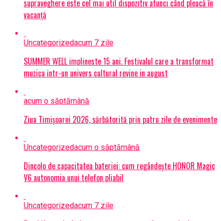
supraveghere este cel mai util dispozitiv atunci când pleacă în
vacanță
Uncategorized
acum 7 zile
SUMMER WELL implineste 15 ani. Festivalul care a transformat
muzica intr-un univers cultural revine in august
acum o săptămână
Ziua Timișoarei 2026, sărbătorită prin patru zile de evenimente
Uncategorized
acum o săptămână
Dincolo de capacitatea bateriei: cum regândește HONOR Magic
V6 autonomia unui telefon pliabil
Uncategorized
acum 7 zile