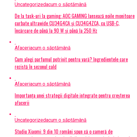
Uncategorized
acum o săptămână
De la task-uri la gaming: AOC GAMING lansează noile monitoare
curbate ultrawide CU34G4CA și CU34G4ZCA, cu USB-C,
încărcare de până la 90 W și până la 250 Hz
Afaceri
acum o săptămână
Cum alegi parfumul potrivit pentru vară? Ingredientele care
rezistă în sezonul cald
Afaceri
acum o săptămână
Importanța unei strategii digitale integrate pentru creșterea
afacerii
Uncategorized
acum o săptămână
Studiu Xiaomi: 9 din 10 români spun că o cameră de