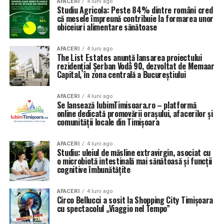
AFACERI
4 luni ago
Studiu Agricola: Peste 84% dintre români cred
că mesele împreună contribuie la formarea unor
obiceiuri alimentare sănătoase
AFACERI
4 luni ago
The List Estates anunță lansarea proiectului
rezidențial Șerban Vodă 90, dezvoltat de Memaar
Capital, în zona centrală a Bucureștiului
AFACERI
4 luni ago
Se lansează IubimTimisoara.ro – platformă
online dedicată promovării orașului, afacerilor și
comunității locale din Timișoara
AFACERI
4 luni ago
Studiu: uleiul de măsline extravirgin, asociat cu
o microbiotă intestinală mai sănătoasă și funcții
cognitive îmbunătățite
AFACERI
4 luni ago
Circo Bellucci a sosit la Shopping City Timișoara
cu spectacolul „Viaggio nel Tempo”