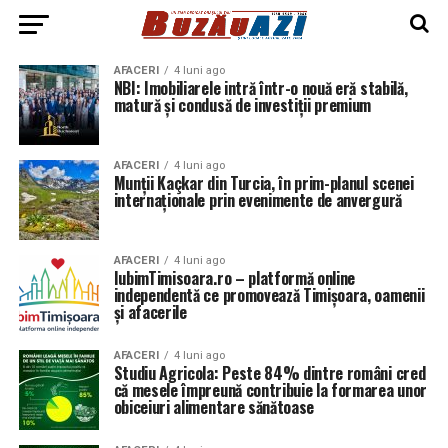
AFACERI
4 luni ago
NBI: Imobiliarele intră într-o nouă eră stabilă,
matură și condusă de investiții premium
AFACERI
4 luni ago
Munții Kaçkar din Turcia, în prim-planul scenei
internaționale prin evenimente de anvergură
AFACERI
4 luni ago
IubimTimisoara.ro – platformă online
independentă ce promovează Timișoara, oamenii
și afacerile
AFACERI
4 luni ago
Studiu Agricola: Peste 84% dintre români cred
că mesele împreună contribuie la formarea unor
obiceiuri alimentare sănătoase