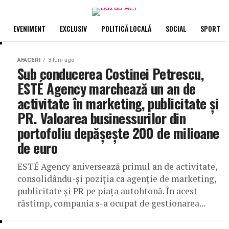
EVENIMENT
EXCLUSIV
POLITICĂ LOCALĂ
SOCIAL
SPORT
AFACERI
3 luni ago
Sub conducerea Costinei Petrescu,
ESTÉ Agency marchează un an de
activitate în marketing, publicitate și
PR. Valoarea businessurilor din
portofoliu depășește 200 de milioane
de euro
ESTÉ Agency aniversează primul an de activitate,
consolidându-și poziția ca agenție de marketing,
publicitate și PR pe piața autohtonă. În acest
răstimp, compania s-a ocupat de gestionarea...