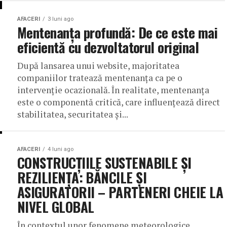
AFACERI
3 luni ago
Mentenanța profundă: De ce este mai
eficientă cu dezvoltatorul original
După lansarea unui website, majoritatea
companiilor tratează mentenanța ca pe o
intervenție ocazională. În realitate, mentenanța
este o componentă critică, care influențează direct
stabilitatea, securitatea și...
AFACERI
4 luni ago
CONSTRUCȚIILE SUSTENABILE ȘI
REZILIENȚA: BĂNCILE ȘI
ASIGURATORII – PARTENERI CHEIE LA
NIVEL GLOBAL
În contextul unor fenomene meteorologice