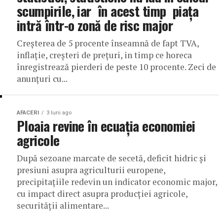
scumpirile, iar în acest timp piața
intră într-o zonă de risc major
Creșterea de 5 procente înseamnă de fapt TVA,
inflație, creșteri de prețuri, in timp ce horeca
înregistrează pierderi de peste 10 procente. Zeci de
anunțuri cu...
AFACERI
3 luni ago
Ploaia revine în ecuația economiei
agricole
După sezoane marcate de secetă, deficit hidric și
presiuni asupra agriculturii europene,
precipitațiile redevin un indicator economic major,
cu impact direct asupra producției agricole,
securității alimentare...