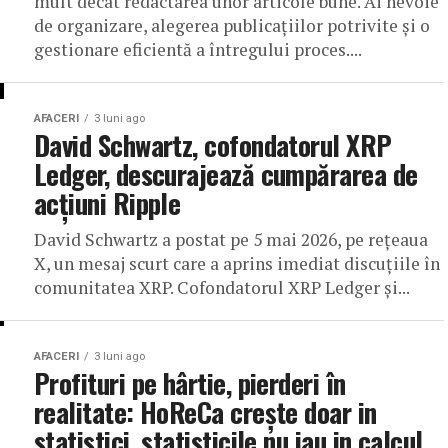
mult decât redactarea unor articole bune. Ai nevoie
de organizare, alegerea publicațiilor potrivite și o
gestionare eficientă a întregului proces....
AFACERI
3 luni ago
David Schwartz, cofondatorul XRP
Ledger, descurajează cumpărarea de
acțiuni Ripple
David Schwartz a postat pe 5 mai 2026, pe rețeaua
X, un mesaj scurt care a aprins imediat discuțiile în
comunitatea XRP. Cofondatorul XRP Ledger și...
AFACERI
3 luni ago
Profituri pe hârtie, pierderi în
realitate: HoReCa crește doar in
statistici, statisticile nu iau in calcul