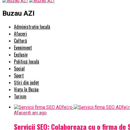
Buzau AZI
Administrație locală
Afaceri
Cultură
Eveniment
Exclusiv
Politică locală
Social
Sport
Știri din județ
Viața în Buzău
Turism
Afaceri
6 ani ago
Servicii SEO: Colaboreaza cu o firma de 