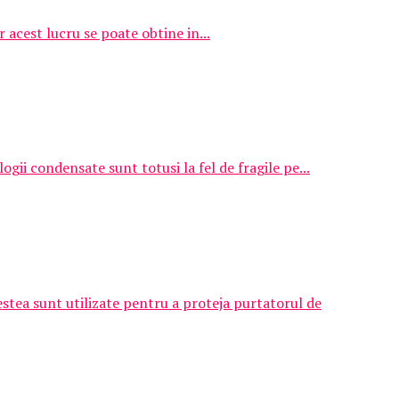
r acest lucru se poate obtine in...
gii condensate sunt totusi la fel de fragile pe...
estea sunt utilizate pentru a proteja purtatorul de