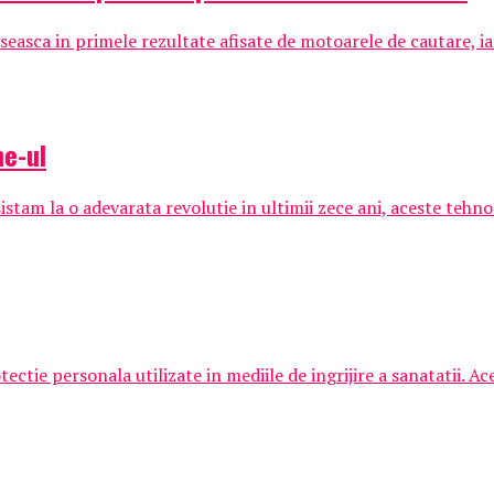
gaseasca in primele rezultate afisate de motoarele de cautare, ia
ne-ul
tam la o adevarata revolutie in ultimii zece ani, aceste tehnolo
tie personala utilizate in mediile de ingrijire a sanatatii. Ac