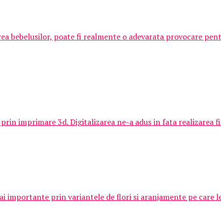
rea bebelusilor, poate fi realmente o adevarata provocare pen
prin imprimare 3d. Digitalizarea ne-a adus in fata realizarea fiz
importante prin variantele de flori si aranjamente pe care le o