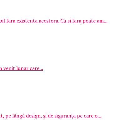
bil fara existenta acestora. Cu si fara poate am...
 venit lunar care...
, pe lângă design, și de siguranța pe care o...