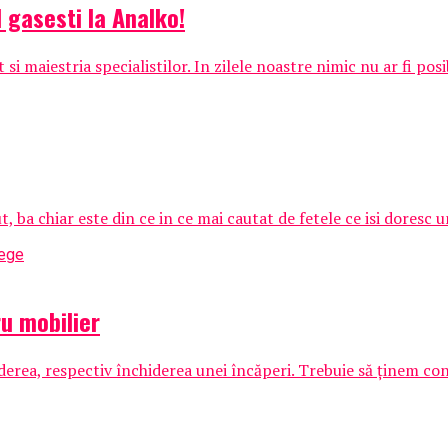
l gasesti la Analko!
i maiestria specialistilor. In zilele noastre nimic nu ar fi posi
a chiar este din ce in ce mai cautat de fetele ce isi doresc un
u mobilier
derea, respectiv închiderea unei încăperi. Trebuie să ținem cont