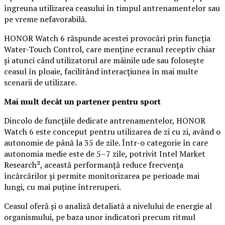
îngreuna utilizarea ceasului în timpul antrenamentelor sau
pe vreme nefavorabilă.
HONOR Watch 6 răspunde acestei provocări prin funcția
Water-Touch Control, care menține ecranul receptiv chiar
și atunci când utilizatorul are mâinile ude sau folosește
ceasul în ploaie, facilitând interacțiunea în mai multe
scenarii de utilizare.
Mai mult decât un partener pentru sport
Dincolo de funcțiile dedicate antrenamentelor, HONOR
Watch 6 este conceput pentru utilizarea de zi cu zi, având o
autonomie de până la 35 de zile. Într-o categorie în care
autonomia medie este de 5–7 zile, potrivit Intel Market
Research², această performanță reduce frecvența
încărcărilor și permite monitorizarea pe perioade mai
lungi, cu mai puține întreruperi.
Ceasul oferă și o analiză detaliată a nivelului de energie al
organismului, pe baza unor indicatori precum ritmul