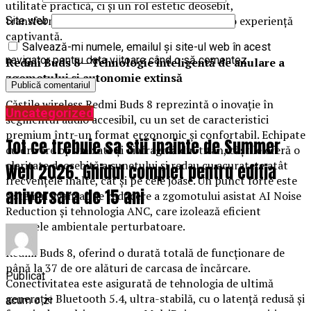
utilitate practică, ci și un rol estetic deosebit,
transformând fiecare sesiune de audiție într-o experiență
Site web
captivantă.
Salvează-mi numele, emailul și site-ul web în acest
navigator pentru data viitoare când o să comentez.
Redmi Buds 8 – Tehnologie inteligentă de anulare a
zgomotului și autonomie extinsă
Căștile wireless Redmi Buds 8 reprezintă o inovație în
Uncategorized
segmentul audio accesibil, cu un set de caracteristici
premium într-un format ergonomic și confortabil. Echipate
Tot ce trebuie sa stii inainte de Summer
cu drivere optimizate și diafragmă din titan, căștile oferă o
claritate deosebită a sunetului și redau cu acuratețe atât
Well 2026. Ghidul complet pentru editia
frecvențele înalte, cât și pe cele joase. Un punct forte este
aniversara de 15 ani
sistemul avansat de reducere a zgomotului asistat AI Noise
Reduction și tehnologia ANC, care izolează eficient
sunetele ambientale perturbatoare.
Redmi Buds 8, oferind o durată totală de funcționare de
până la 37 de ore alături de carcasa de încărcare.
Publicat
Conectivitatea este asigurată de tehnologia de ultimă
generație Bluetooth 5.4, ultra-stabilă, cu o latență redusă și
acum o zi