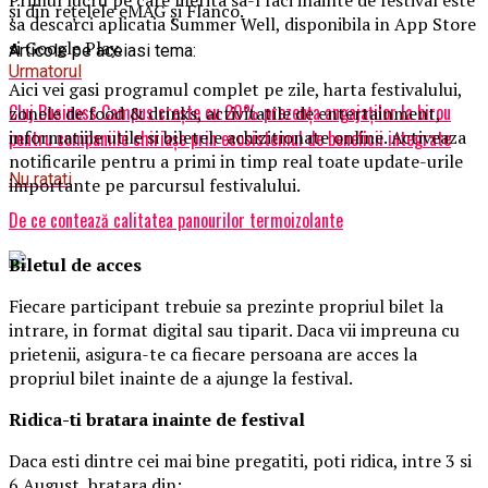
și din rețelele eMAG și Flanco.
sa descarci aplicatia Summer Well, disponibila in App Store
si Google Play.
Articole pe aceiasi tema:
Urmatorul
Aici vei gasi programul complet pe zile, harta festivalului,
Cluj Business Campus crește cu 20% prezența angajaților la birou
zonele de food & drinks, activitatile de entertainment,
informatiile utile si biletele achizitionate online. Activeaza
pentru companiile chiriașe prin ecosistemul de beneficii integrate
notificarile pentru a primi in timp real toate update-urile
Nu ratati
importante pe parcursul festivalului.
De ce contează calitatea panourilor termoizolante
Biletul de acces
Fiecare participant trebuie sa prezinte propriul bilet la
intrare, in format digital sau tiparit. Daca vii impreuna cu
prietenii, asigura-te ca fiecare persoana are acces la
propriul bilet inainte de a ajunge la festival.
Ridica-t
i br
at
ara
inainte de festival
Daca esti dintre cei mai bine pregatiti, poti ridica, intre 3 si
6 August, bratara din: