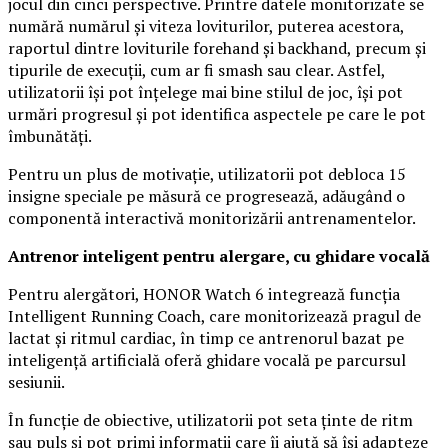
jocul din cinci perspective. Printre datele monitorizate se
numără numărul și viteza loviturilor, puterea acestora,
raportul dintre loviturile forehand și backhand, precum și
tipurile de execuții, cum ar fi smash sau clear. Astfel,
utilizatorii își pot înțelege mai bine stilul de joc, își pot
urmări progresul și pot identifica aspectele pe care le pot
îmbunătăți.
Pentru un plus de motivație, utilizatorii pot debloca 15
insigne speciale pe măsură ce progresează, adăugând o
componentă interactivă monitorizării antrenamentelor.
Antrenor inteligent pentru alergare, cu ghidare vocală
Pentru alergători, HONOR Watch 6 integrează funcția
Intelligent Running Coach, care monitorizează pragul de
lactat și ritmul cardiac, în timp ce antrenorul bazat pe
inteligență artificială oferă ghidare vocală pe parcursul
sesiunii.
În funcție de obiective, utilizatorii pot seta ținte de ritm
sau puls și pot primi informații care îi ajută să își adapteze