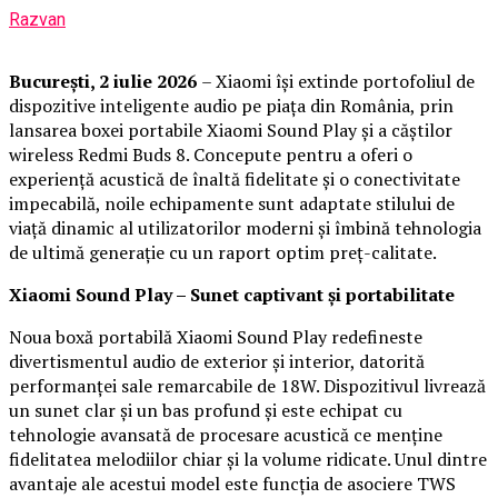
Razvan
București, 2 iulie 2026
– Xiaomi își extinde portofoliul de
dispozitive inteligente audio pe piața din România, prin
lansarea boxei portabile Xiaomi Sound Play și a căștilor
wireless Redmi Buds 8. Concepute pentru a oferi o
experiență acustică de înaltă fidelitate și o conectivitate
impecabilă, noile echipamente sunt adaptate stilului de
viață dinamic al utilizatorilor moderni și îmbină tehnologia
de ultimă generație cu un raport optim preț-calitate.
Xiaomi Sound Play – Sunet captivant și portabilitate
Noua boxă portabilă Xiaomi Sound Play redefineste
divertismentul audio de exterior și interior, datorită
performanței sale remarcabile de 18W. Dispozitivul livrează
un sunet clar și un bas profund și este echipat cu
tehnologie avansată de procesare acustică ce menține
fidelitatea melodiilor chiar și la volume ridicate. Unul dintre
avantaje ale acestui model este funcția de asociere TWS