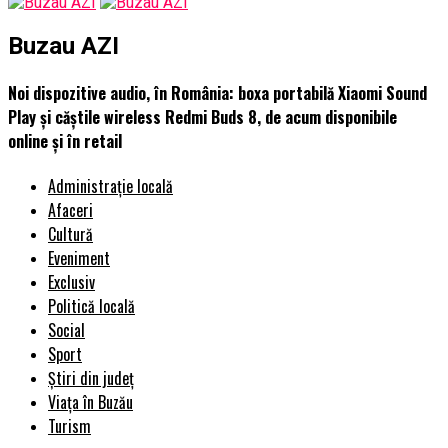
Buzau AZI
Noi dispozitive audio, în România: boxa portabilă Xiaomi Sound
Play și căștile wireless Redmi Buds 8, de acum disponibile
online și în retail
Administrație locală
Afaceri
Cultură
Eveniment
Exclusiv
Politică locală
Social
Sport
Știri din județ
Viața în Buzău
Turism