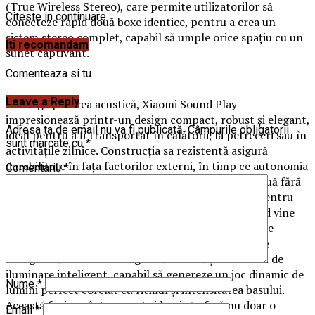
(True Wireless Stereo), care permite utilizatorilor să
Citeste in continuare
conecteze rapid două boxe identice, pentru a crea un
sistem stereo complet, capabil să umple orice spațiu cu un
Iti recomandam
sunet captivant.
Comenteaza si tu
Leave a Reply
Pe lângă puterea acustică, Xiaomi Sound Play
impresionează printr-un design compact, robust și elegant,
Adresa ta de email nu va fi publicată.
Câmpurile obligatorii
ideal pentru a fi transportat în călătorii, la petreceri sau în
sunt marcate cu
*
activitățile zilnice. Construcția sa rezistentă asigură
durabilitate în fața factorilor externi, în timp ce autonomia
Comentariu
*
optimizată garantează ore întregi de redare continuă fără
grija reîncărcării. Boxa devine partenerul perfect pentru
pasionații de muzică care nu vor compromisuri când vine
vorba de fidelitatea audio în mișcare. Experiența este
completată de efectul inovator Infinite Mirror, care
integrează un ecran cu oglindă infinită și un sistem de
iluminare inteligent, capabil să genereze un joc dinamic de
Nume
*
lumini perfect corelat cu ritmul și intensitatea basului.
Această fuziune între sunet și lumină oferă nu doar o
Email
*