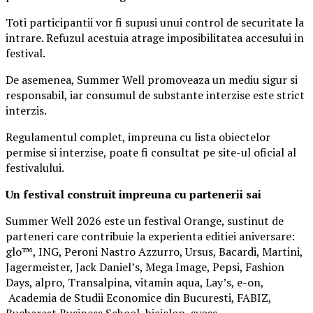
Toti participantii vor fi supusi unui control de securitate la
intrare. Refuzul acestuia atrage imposibilitatea accesului in
festival.
De asemenea, Summer Well promoveaza un mediu sigur si
responsabil, iar consumul de substante interzise este strict
interzis.
Regulamentul complet, impreuna cu lista obiectelor
permise si interzise, poate fi consultat pe site-ul oficial al
festivalului.
Un festival construit
impreuna cu partenerii sai
Summer Well 2026 este un festival Orange, sustinut de
parteneri care contribuie la experienta editiei aniversare:
glo™, ING, Peroni Nastro Azzurro, Ursus, Bacardi, Martini,
Jagermeister, Jack Daniel’s, Mega Image, Pepsi, Fashion
Days, alpro, Transalpina, vitamin aqua, Lay’s, e-on,
Academia de Studii Economice din Bucuresti, FABIZ,
Bucharest Business School, biciclop, syoss,