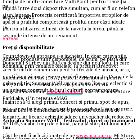
funcția de multi-conectare MultiPoint pentru tranziția
pe
rapidă între două dispozitive simultan, cum ar fi un telefon
și un laptop. Protecția certificată împotriva stropilor de
august 5, 2026
apă și a prafului completează profilul unor căști ideale
De
pentru utilizarea zilnică, de la naveta la birou, până la
sesiunile intense de antrenament.
Razvan
Preț și disponibilitate
Countdown-ul aproape s-a incheiat. In doar cateva zile,
Ambele produse sunt disponibile, de acum, pe piața din
Domeniul Stirbey din Buftea devine din nou locul in care
România, prin canalele oficiale, la prețuri atractive:
zeci de mii de oameni vin pentru trei zile de muzica, arta,
nopti lungi si experiente care definesc vara. La 15 ani de la
Xiaomi Sound Play (18W) poate fi achiziționat pentru
prima editie, Summer Well revine cu un line-up eclectic si
349,00 de lei. Produsul este disponibil în oferta
un univers construit in jurul culturii contemporane.
magazinului online
www.mi.com/ro
, fizic în Xiaomi Store
ParkLake, și în rețeaua eMAG.
Inainte sa-ti alegi primul concert si primul spot de apus,
iata tot ce trebuie sa stii pentru un weekend fara surprize.
Redmi Buds 8 beneficiază de o promoție exclusivă de
lansare, iar fiecare achiziție aduce un voucher de reducere
Aplica
t
ia Summer Well
– festivalul, direct in buzunarul
de 10%, valabil timp de o lună, până la sfârșitul lunii iulie.
tau
Căștile pot fi achiziționate de pe
www.mi.com/ro
, Mi Store,
Primul lucru pe care merita sa-l faci inainte de festival este