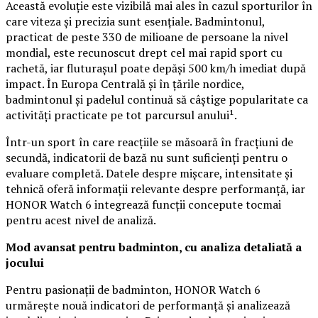
Această evoluție este vizibilă mai ales în cazul sporturilor în
care viteza și precizia sunt esențiale. Badmintonul,
practicat de peste 330 de milioane de persoane la nivel
mondial, este recunoscut drept cel mai rapid sport cu
rachetă, iar fluturașul poate depăși 500 km/h imediat după
impact. În Europa Centrală și în țările nordice,
badmintonul și padelul continuă să câștige popularitate ca
activități practicate pe tot parcursul anului¹.
Într-un sport în care reacțiile se măsoară în fracțiuni de
secundă, indicatorii de bază nu sunt suficienți pentru o
evaluare completă. Datele despre mișcare, intensitate și
tehnică oferă informații relevante despre performanță, iar
HONOR Watch 6 integrează funcții concepute tocmai
pentru acest nivel de analiză.
Mod avansat pentru badminton, cu analiza detaliată a
jocului
Pentru pasionații de badminton, HONOR Watch 6
urmărește nouă indicatori de performanță și analizează