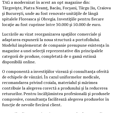
TAG a modernizat în acest an opt magazine din:
Târgoviște, Piatra Neamț, Bacău, Focșani, Târgu Jiu, Craiova
și București, unde au fost renovate unitățile de lângă
spitalele Floreasca și Obregia. Investițiile pentru fiecare
locație au fost cuprinse între 30.000 și 50.000 de euro.
Lucrările au vizat reorganizarea spațiilor comerciale și
adaptarea expunerii la noua structură a portofoliului.
Modelul implementat de companie presupune existența în
magazine a unei selecții reprezentative din principalele
categorii de produse, completată de o gamă extinsă
disponibilă online.
O componentă a investițiilor vizează și consultanța oferită
de echipele de vânzări. În cazul uniformelor medicale,
recomandarea privind croiala, materialul și mărimea
contribuie la alegerea corectă a produsului și la reducerea
retururilor. Pentru încălțămintea profesională și produsele
compresive, consultanța facilitează alegerea produselor în
funcție de nevoile fiecărui client.