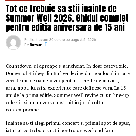
Evoluția este vizibilă atât în piețele mature, unde
Tot ce trebuie sa stii inainte de
uniforma medicală este tratată ca articol funcțional, cât
Summer Well 2026. Ghidul complet
și în România, unde clinicile private, cabinetele,
laboratoarele și distribuitorii sunt tot mai atenți la
pentru editia aniversara de 15 ani
calitatea materialelor, certificări, aspect profesional și
diferențiere prin produs.
Publicat
acum 20 de ore
pe
august 5, 2026
De
Razvan
Potrivit
Fortune Business Insights
, piața globală a
uniformelor medicale este estimată la peste 54 de
Countdown-ul aproape s-a incheiat. In doar cateva zile,
miliarde de dolari în 2025, urmând să ajungă la 58,4
Domeniul Stirbey din Buftea devine din nou locul in care
miliarde de dolari în 2026 și la aproape 130 de miliarde
zeci de mii de oameni vin pentru trei zile de muzica,
de dolari până în 2034. Raportul descrie uniformele
arta, nopti lungi si experiente care definesc vara. La 15
medicale ca articole de protecție purtate de personalul
ani de la prima editie, Summer Well revine cu un line-up
medical și le include în zona controlului infecțiilor, într-
eclectic si un univers construit in jurul culturii
o piață susținută de dezvoltarea infrastructurii medicale,
contemporane.
creșterea numărului de proceduri și preocuparea mai
Inainte sa-ti alegi primul concert si primul spot de apus,
mare pentru siguranță în mediile clinice.
iata tot ce trebuie sa stii pentru un weekend fara