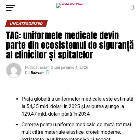
UNCATEGORIZED
TAG: uniformele medicale devin
parte din ecosistemul de siguranță
al clinicilor și spitalelor
Publicat
acum 2 luni
pe
iunie 4, 2026
De
Razvan
Piața globală a uniformelor medicale este estimată
la 54,35 mld. dolari în 2025 și ar putea ajunge la
129,47 mld. dolari până în 2034
Cererea pentru uniforme medicale se mută tot mai
mult către materiale elastice, croieli moderne,
rezistență la utilizare intensivă și aspect