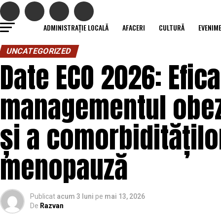
ADMINISTRAȚIE LOCALĂ
AFACERI
CULTURĂ
EVENIM
UNCATEGORIZED
Date ECO 2026: Efic
managementul obezi
și a comorbidităților
menopauză
Publicat
acum 3 luni
pe
mai 13, 2026
De
Razvan