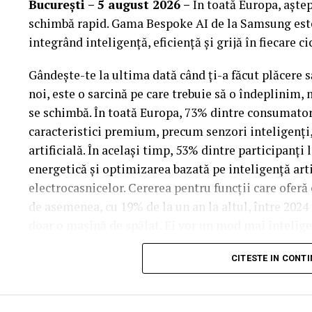
București – 5 august 2026 –
În toată Europa, aștep
Orange Shop Park Lake (12:00 – 20:00)
schimbă rapid. Gama Bespoke AI de la Samsung este 
Incepand cu luni, 3.08, batarile pot fi comandate si
integrând inteligență, eficiență și grijă în fiecare ci
Gândește-te la ultima dată când ți-a făcut plăcere s
Intre 3 si 6 august: 10:00 – 20:00
noi, este o sarcină pe care trebuie să o îndeplinim,
Vineri, 7 august: 10:00 – 13:00
se schimbă. În toată Europa, 73% dintre consumatori
Ridicarea bratarilor inainte de festival se poate fac
caracteristici premium, precum senzori inteligenți,
abonamente sau invitatii de tip full pass.
artificială. În același timp, 53% dintre participanți
energetică și optimizarea bazată pe inteligență arti
Accesul i
n festival
electrocasnicelor. Cererea pentru funcții care oferă 
de asemenea, cu 19% de la un an la altul, între 2024
Intrarea in festival se face, ca in fiecare an, din stra
doar o mașină de spălat. Ei vor un mod mai inteligen
Program acces:
Inteligență care se adaptează la tine
CITESTE IN CONT
Vineri: incepand cu ora 16:00
Am parcurs un drum lung de la primele mașini de s
Sambata si duminica: incepand cu ora 14:00
astăzi solicită funcții mai inteligente, care să asigu