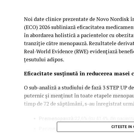
Noi date clinice prezentate de Novo Nordisk 
(ECO) 2026 subliniază eficacitatea medicamen
în abordarea holistică a pacientelor cu obezita
tranziție către menopauză. Rezultatele derivat
Real-World Evidence (RWE) evidențiază benefic
țesutului adipos.
Eficacitate susținută în reducerea masei c
O sub-analiză a studiului de fază 3 STEP UP d
puternic și menținut în toate etapele menopau
timp de 72 de săptămâni, s-au înregistrat urmă
Premenopauză:
22,6% (cu 41,4% din pacient
CITESTE IN
Perimenopauză:
19,7%