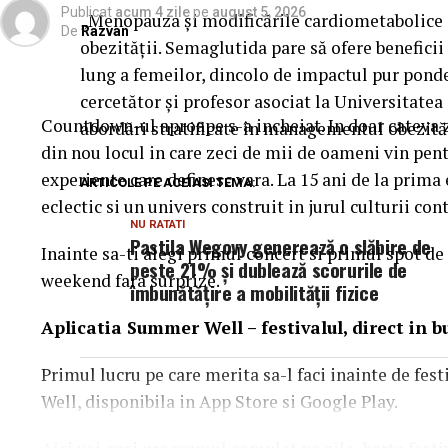
Publicat
acum 4 zile
pe
august 5, 2026
„Menopauza și modificările cardiometabolice a
De
Razvan
obezității. Semaglutida pare să ofere benefici
lung a femeilor, dincolo de impactul pur ponde
cercetător și profesor asociat la Universitatea
Countdown-ul aproape s-a incheiat. In doar cateva 
abordări stratificate în managementul obezită
din nou locul in care zeci de mii de oameni vin pentr
experiente care definesc vara. La 15 ani de la prim
ARTICOLE PE ACEIASI TEMA:
eclectic si un univers construit in jurul culturii c
NU RATATI
Pastila Wegovy generează o slăbire de
Inainte sa-ti alegi primul concert si primul spot de 
peste 21% și dublează scorurile de
weekend fara surprize.
îmbunătățire a mobilității fizice
Aplica
t
ia Summer Well
– festivalul, direct in 
Primul lucru pe care merita sa-l faci inainte de fes
Well, disponibila in App Store si Google Play.