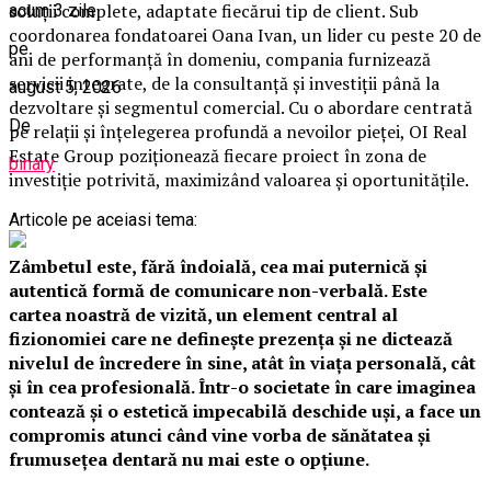
soluții complete, adaptate fiecărui tip de client. Sub
acum 3 zile
coordonarea fondatoarei Oana Ivan, un lider cu peste 20 de
pe
ani de performanță în domeniu, compania furnizează
servicii integrate, de la consultanță și investiții până la
august 5, 2026
dezvoltare și segmentul comercial. Cu o abordare centrată
De
pe relații și înțelegerea profundă a nevoilor pieței, OI Real
Estate Group poziționează fiecare proiect în zona de
binary
investiție potrivită, maximizând valoarea și oportunitățile.
Articole pe aceiasi tema:
Zâmbetul este, fără îndoială, cea mai puternică și
autentică formă de comunicare non-verbală. Este
cartea noastră de vizită, un element central al
fizionomiei care ne definește prezența și ne dictează
nivelul de încredere în sine, atât în viața personală, cât
și în cea profesională. Într-o societate în care imaginea
contează și o estetică impecabilă deschide uși, a face un
compromis atunci când vine vorba de sănătatea și
frumusețea dentară nu mai este o opțiune.