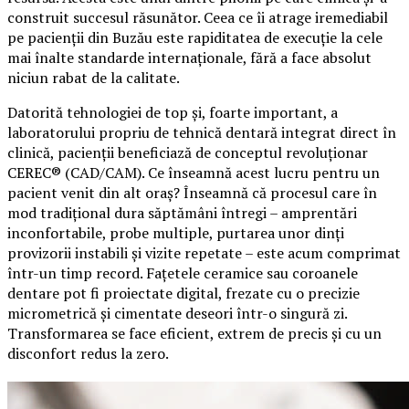
construit succesul răsunător. Ceea ce îi atrage iremediabil
pe pacienții din Buzău este rapiditatea de execuție la cele
mai înalte standarde internaționale, fără a face absolut
niciun rabat de la calitate.
Datorită tehnologiei de top și, foarte important, a
laboratorului propriu de tehnică dentară integrat direct în
clinică, pacienții beneficiază de conceptul revoluționar
CEREC® (CAD/CAM). Ce înseamnă acest lucru pentru un
pacient venit din alt oraș? Înseamnă că procesul care în
mod tradițional dura săptămâni întregi – amprentări
inconfortabile, probe multiple, purtarea unor dinți
provizorii instabili și vizite repetate – este acum comprimat
într-un timp record. Fațetele ceramice sau coroanele
dentare pot fi proiectate digital, frezate cu o precizie
micrometrică și cimentate deseori într-o singură zi.
Transformarea se face eficient, extrem de precis și cu un
disconfort redus la zero.