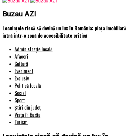
Buzau AZI
Locuințele riscă să devină un lux în România: piața imobiliară
intră într-o zonă de accesibilitate critică
Administrație locală
Afaceri
Cultură
Eveniment
Exclusiv
Politică locală
Social
Sport
Știri din județ
Viața în Buzău
Turism