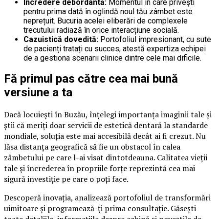
Încredere debordantă:
Momentul în care privești
pentru prima dată în oglindă noul tău zâmbet este
neprețuit. Bucuria acelei eliberări de complexele
trecutului radiază în orice interacțiune socială.
Cazuistică dovedită:
Portofoliul impresionant, cu sute
de pacienți tratați cu succes, atestă expertiza echipei
de a gestiona scenarii clinice dintre cele mai dificile.
Fă primul pas către cea mai bună
versiune a ta
Dacă locuiești în Buzău, înțelegi importanța imaginii tale și
știi că meriți doar servicii de estetică dentară la standarde
mondiale, soluția este mai accesibilă decât ai fi crezut. Nu
lăsa distanța geografică să fie un obstacol în calea
zâmbetului pe care l-ai visat dintotdeauna. Calitatea vieții
tale și încrederea în propriile forțe reprezintă cea mai
sigură investiție pe care o poți face.
Descoperă inovația, analizează portofoliul de transformări
uimitoare și programează-ți prima consultație. Găsești