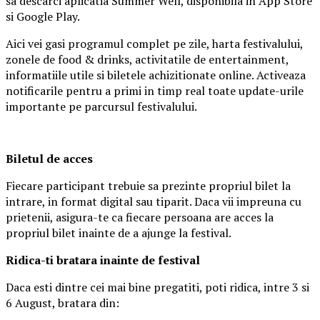
sa descarci aplicatia Summer Well, disponibila in App Store
si Google Play.
Aici vei gasi programul complet pe zile, harta festivalului,
zonele de food & drinks, activitatile de entertainment,
informatiile utile si biletele achizitionate online. Activeaza
notificarile pentru a primi in timp real toate update-urile
importante pe parcursul festivalului.
Biletul de acces
Fiecare participant trebuie sa prezinte propriul bilet la
intrare, in format digital sau tiparit. Daca vii impreuna cu
prietenii, asigura-te ca fiecare persoana are acces la
propriul bilet inainte de a ajunge la festival.
Ridica-t
i br
at
ara
inainte de festival
Daca esti dintre cei mai bine pregatiti, poti ridica, intre 3 si
6 August, bratara din: