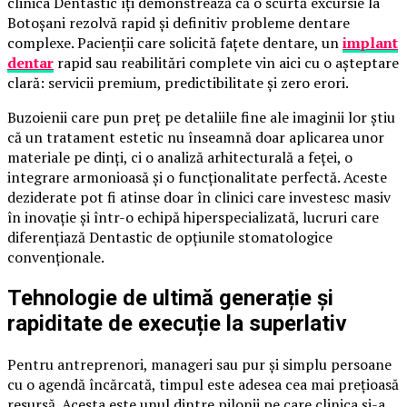
clinica Dentastic îți demonstrează că o scurtă excursie la
Botoșani rezolvă rapid și definitiv probleme dentare
complexe. Pacienții care solicită fațete dentare, un
implant
dentar
rapid sau reabilitări complete vin aici cu o așteptare
clară: servicii premium, predictibilitate și zero erori.
Buzoienii care pun preț pe detaliile fine ale imaginii lor știu
că un tratament estetic nu înseamnă doar aplicarea unor
materiale pe dinți, ci o analiză arhitecturală a feței, o
integrare armonioasă și o funcționalitate perfectă. Aceste
deziderate pot fi atinse doar în clinici care investesc masiv
în inovație și într-o echipă hiperspecializată, lucruri care
diferențiază Dentastic de opțiunile stomatologice
convenționale.
Tehnologie de ultimă generație și
rapiditate de execuție la superlativ
Pentru antreprenori, manageri sau pur și simplu persoane
cu o agendă încărcată, timpul este adesea cea mai prețioasă
resursă. Acesta este unul dintre pilonii pe care clinica și-a