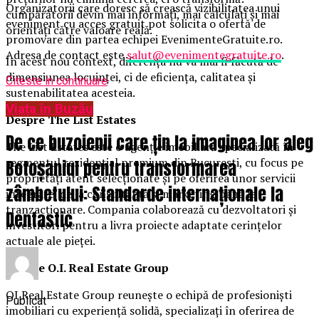
Organizatorii care doresc să crească vizibilitatea unui
cumpărătorii devin mai informați, mai calculați și mai
eveniment cu acces gratuit pot solicita o ofertă de
orientați către valoare reală.
promovare din partea echipei EvenimenteGratuite.ro.
Adresa de contact este
salut@evenimentegratuite.ro
.
În acest nou context, diferența nu va mai fi făcută de
dimensiunea locuinței, ci de eficiența, calitatea și
Citeste in continuare
sustenabilitatea acesteia.
Viața în Buzău
Despre The List Estates
De ce buzoienii care țin la imaginea lor aleg
The List Estates este o agenție imobiliară specializată în
segmentul rezidențial premium din București, cu focus pe
Botoșaniul pentru transformarea
proprietăți atent selecționate și pe oferirea unor servicii
zâmbetului: Standarde internaționale la
integrate, de la consultanță și marketing până la
tranzacționare. Compania colaborează cu dezvoltatori și
Dentastic
investitori pentru a livra proiecte adaptate cerințelor
actuale ale pieței.
Despre O.I. Real Estate Group
OI Real Estate Group reunește o echipă de profesioniști
Publicat
imobiliari cu experiență solidă, specializați în oferirea de