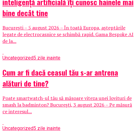
inteligență artificială îți cunosc hainele mai
bine decât tine
București – 5 august 2026 – În toată Europa, așteptările
legate de electrocasnice se schimbă rapid. Gama Bespoke AI
de la...
Uncategorized
5 zile inainte
Cum ar fi dacă ceasul tău s-ar antrena
alături de tine?
Poate smartwatch-ul tău să măsoare viteza unei lovituri de
smash la badminton? București, 3 august 2026 – Pe măsură
ce interesul...
Uncategorized
5 zile inainte