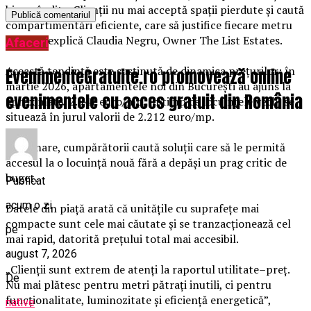
bine gândite. Clienții nu mai acceptă spații pierdute și caută
compartimentări eficiente, care să justifice fiecare metru
pătrat”, explică Claudia Negru, Owner The List Estates.
Afaceri
Această tendință este susținută de dinamica prețurilor: în
EvenimenteGratuite.ro promovează online
martie 2026, apartamentele noi din București au ajuns la
evenimentele cu acces gratuit din România
aproximativ 2.541 euro/mp, în timp ce locuințele vechi se
situează în jurul valorii de 2.212 euro/mp.
Ca urmare, cumpărătorii caută soluții care să le permită
accesul la o locuință nouă fără a depăși un prag critic de
buget.
Publicat
acum o zi
Datele din piață arată că unitățile cu suprafețe mai
compacte sunt cele mai căutate și se tranzacționează cel
pe
mai rapid, datorită prețului total mai accesibil.
august 7, 2026
„Clienții sunt extrem de atenți la raportul utilitate–preț.
De
Nu mai plătesc pentru metri pătrați inutili, ci pentru
funcționalitate, luminozitate și eficiență energetică”,
native