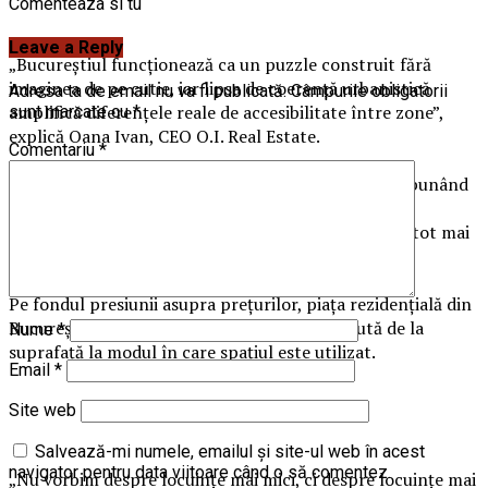
Comenteaza si tu
Leave a Reply
„Bucureștiul funcționează ca un puzzle construit fără
imaginea de pe cutie, iar lipsa de coerență urbanistică
Adresa ta de email nu va fi publicată.
Câmpurile obligatorii
amplifică diferențele reale de accesibilitate între zone”,
sunt marcate cu
*
explică Oana Ivan, CEO O.I. Real Estate.
Comentariu
*
În acest context, cumpărătorii devin mai selectivi, punând
accent pe infrastructură, calitatea construcției și
stabilitatea investiției, iar deciziile de achiziție sunt tot mai
frecvent amânate.
Pe fondul presiunii asupra prețurilor, piața rezidențială din
București își schimbă direcția: accentul se mută de la
Nume
*
suprafață la modul în care spațiul este utilizat.
Email
*
Site web
Salvează-mi numele, emailul și site-ul web în acest
navigator pentru data viitoare când o să comentez.
„Nu vorbim despre locuințe mai mici, ci despre locuințe mai