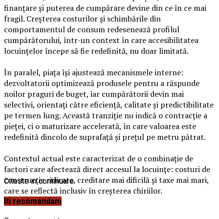
finanțare și puterea de cumpărare devine din ce în ce mai
fragil. Creșterea costurilor și schimbările din
comportamentul de consum redesenează profilul
cumpărătorului, într-un context în care accesibilitatea
locuințelor începe să fie redefinită, nu doar limitată.
În paralel, piața își ajustează mecanismele interne:
dezvoltatorii optimizează produsele pentru a răspunde
noilor praguri de buget, iar cumpărătorii devin mai
selectivi, orientați către eficiență, calitate și predictibilitate
pe termen lung. Această tranziție nu indică o contracție a
pieței, ci o maturizare accelerată, în care valoarea este
redefinită dincolo de suprafață și prețul pe metru pătrat.
Contextul actual este caracterizat de o combinație de
factori care afectează direct accesul la locuințe: costuri de
construcție ridicate, creditare mai dificilă și taxe mai mari,
Citeste in continuare
care se reflectă inclusiv în creșterea chiriilor.
Iti recomandam