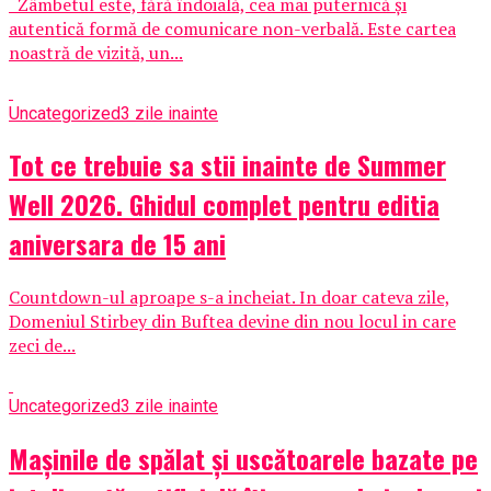
Zâmbetul este, fără îndoială, cea mai puternică și
autentică formă de comunicare non-verbală. Este cartea
noastră de vizită, un...
Uncategorized
3 zile inainte
Tot ce trebuie sa stii inainte de Summer
Well 2026. Ghidul complet pentru editia
aniversara de 15 ani
Countdown-ul aproape s-a incheiat. In doar cateva zile,
Domeniul Stirbey din Buftea devine din nou locul in care
zeci de...
Uncategorized
3 zile inainte
Mașinile de spălat și uscătoarele bazate pe