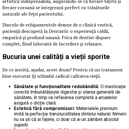
artistică indispensabilă, asigurându-se că fiecare fațetă și
fiecare coroană se integrează perfect cu trăsăturile
naturale ale feței pacientului.
Dincolo de echipamentele demne de o clinică vestică,
pacienții descoperă la Dentastic o experiență caldă,
empatică și profund umană. Frica de dentist dispare
complet, fiind înlocuită de încredere și relaxare.
Bucuria unei calități a vieții sporite
De ce merită, așadar, acest drum? Pentru că un tratament
bine executat îți schimbă radical calitatea vieții.
Sănătate și funcționalitate redobândită:
O masticație
corectă îmbunătățește digestia și starea generală de
sănătate, în timp ce refacerea completă a arcadelor
asigură o dicție clară.
Estetică fără compromisuri:
Materialele premium
imită la perfecție transluciditatea dintelui natural. Nimeni
nu va ști că ai fațete, ci doar că ai un zâmbet absolut
superb.