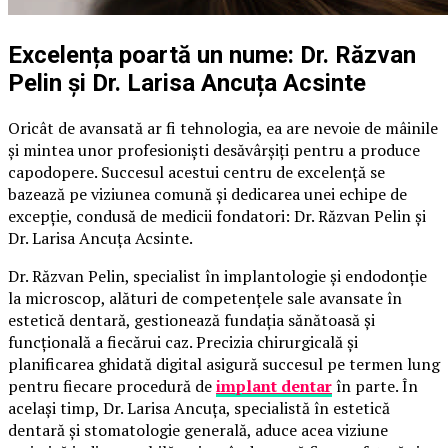
Excelența poartă un nume: Dr. Răzvan
Pelin și Dr. Larisa Ancuța Acsinte
Oricât de avansată ar fi tehnologia, ea are nevoie de mâinile
și mintea unor profesioniști desăvârșiți pentru a produce
capodopere. Succesul acestui centru de excelență se
bazează pe viziunea comună și dedicarea unei echipe de
excepție, condusă de medicii fondatori: Dr. Răzvan Pelin și
Dr. Larisa Ancuța Acsinte.
Dr. Răzvan Pelin, specialist în implantologie și endodonție
la microscop, alături de competențele sale avansate în
estetică dentară, gestionează fundația sănătoasă și
funcțională a fiecărui caz. Precizia chirurgicală și
planificarea ghidată digital asigură succesul pe termen lung
pentru fiecare procedură de
implant dentar
în parte. În
același timp, Dr. Larisa Ancuța, specialistă în estetică
dentară și stomatologie generală, aduce acea viziune